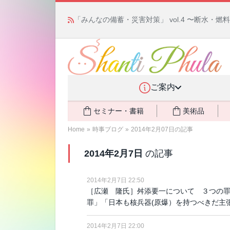
「みんなの備蓄・災害対策」 vol.4 〜断水・
ご案内
セミナー・書籍
美術品
Home
»
時事ブログ
»
2014年2月07日の記事
2014年2月7日
の記事
2014年2月7日 22:50
［広瀬 隆氏］舛添要一について ３つの
罪」「日本も核兵器(原爆）を持つべきだ主
2014年2月7日 22:00