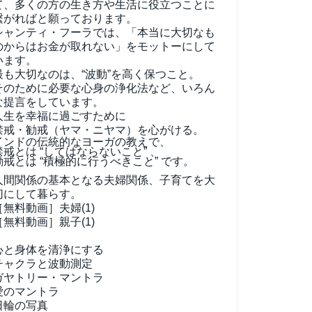
て、
多くの方の生き方や生活に役立つことに
繋がればと願っております。
シャンティ・フーラでは、「本当に大切なも
のからはお金が取れない」をモットーにして
います。
最も大切なのは、“波動”を高く保つこと。
そのために必要な心身の浄化法など、いろん
な提言をしています。
人生を幸福に過ごすために
禁戒・勧戒（ヤマ・ニヤマ）を心がける。
インドの伝統的なヨーガの教えで、
禁戒とは “してはならないこと” 、
勧戒とは “積極的に行うべきこと” です。
人間関係の基本となる夫婦関係、子育てを大
切にして暮らす。
［無料動画］夫婦(1)
［無料動画］親子(1)
心と身体を清浄にする
チャクラと波動測定
ガヤトリー・マントラ
愛のマントラ
日輪の写真