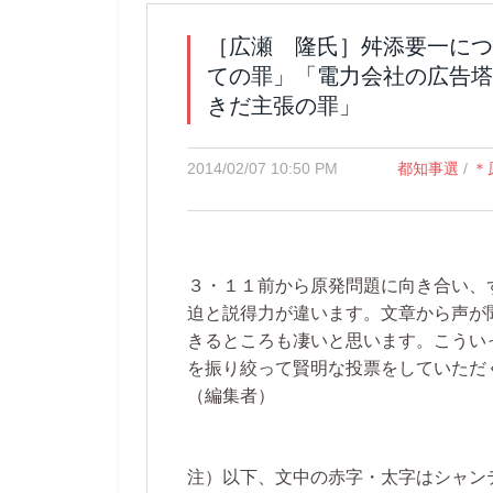
［広瀬 隆氏］舛添要一につ
ての罪」「電力会社の広告塔
きだ主張の罪」
2014/02/07 10:50 PM
都知事選
/
＊
３・１１前から原発問題に向き合い、
迫と説得力が違います。文章から声が
きるところも凄いと思います。こうい
を振り絞って賢明な投票をしていただ
（編集者）
注）以下、文中の赤字・太字はシャン