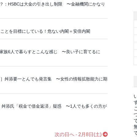
が間近？：HSBCは大金の引き出し制限 〜金融機関にかなり
ることを目標にしている！危ない内閣＝安倍内閣
家族6人で暮らすとこんな感じ 〜良い子に育てるに
会］舛添要一とんでも発言集 〜女性の情報拡散能力に期
 舛添氏「税金で借金返済」疑惑 〜1人でも多くの方が
次の日へ - 2月8日(土)