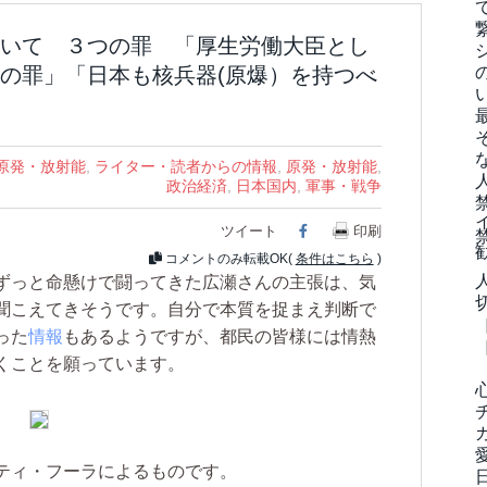
いて ３つの罪 「厚生労働大臣とし
の罪」「日本も核兵器(原爆）を持つべ
原発・放射能
,
ライター・読者からの情報
,
原発・放射能
,
政治経済
,
日本国内
,
軍事・戦争
ツイート
Facebook
印刷
コメントのみ転載OK(
条件はこちら
)
ずっと命懸けで闘ってきた広瀬さんの主張は、気
聞こえてきそうです。自分で本質を捉まえ判断で
った
情報
もあるようですが、都民の皆様には情熱
くことを願っています。
ティ・フーラによるものです。