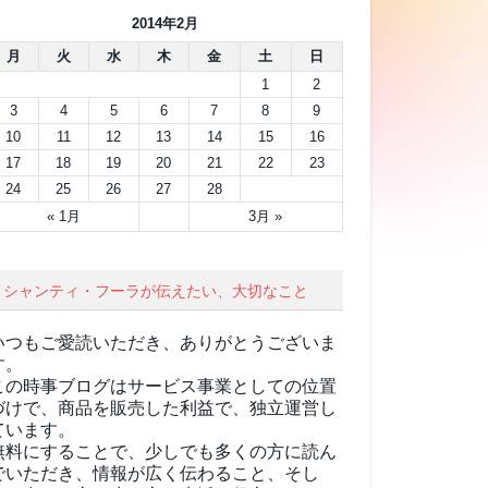
2014年2月
月
火
水
木
金
土
日
1
2
3
4
5
6
7
8
9
10
11
12
13
14
15
16
17
18
19
20
21
22
23
24
25
26
27
28
« 1月
3月 »
シャンティ・フーラが伝えたい、大切なこと
いつもご愛読いただき、ありがとうございま
す。
この時事ブログはサービス事業としての位置
づけで、商品を販売した利益で、独立運営し
ています。
無料にすることで、少しでも多くの方に読ん
でいただき、情報が広く伝わること、そし