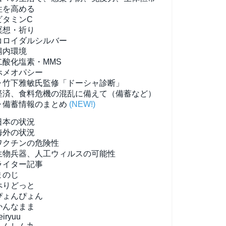
性を高める
ビタミンC
瞑想・祈り
コロイダルシルバー
腸内環境
二酸化塩素・MMS
ホメオパシー
▶竹下雅敏氏監修「ドーシャ診断」
経済、食料危機の混乱に備えて（備蓄など）
▶備蓄情報のまとめ
(NEW!)
日本の状況
海外の状況
ワクチンの危険性
生物兵器、人工ウィルスの可能性
ライター記事
まのじ
ぺりどっと
ぴょんぴょん
かんなまま
eiryuu