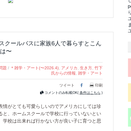
スクールバスに家族6人で暮らすとこん
は〜
問題
/
＊雑学・アート(〜2026.4)
,
アメリカ
,
生き方
,
竹下
氏からの情報
,
雑学・アート
ツイート
Facebook
印刷
コメントのみ転載OK(
条件はこちら
)
表情がとても可愛らしいのでアメリカにしては珍
ると、ホームスクールで学校に行っていないとい
、学校は出来れば行かない方が良い子に育つと思