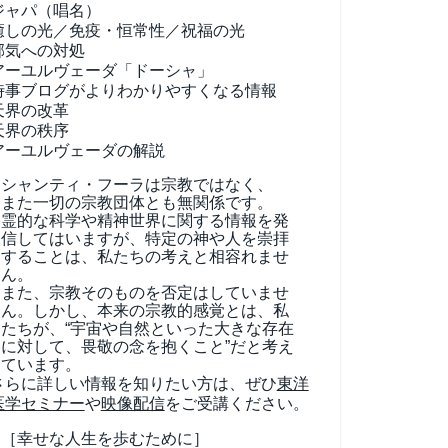
ジャパ（唱名）
癒しの光／免疫・恒常性／祝福の光
邪気への対処
アーユルヴェーダ
「ドーシャ」
時事ブログがよりわかりやすくなる情報
天界の改革
天界の秩序
アーユルヴェーダの解説
シャンティ・フーラは宗教ではなく、
また一切の宗教団体とも無関係です。
霊的な科学や精神世界に関する情報を発
信してはいますが、特定の神や人を崇拝
することは、私たちの考えと相容れませ
ん。
また、宗教そのものを否定はしていませ
ん。しかし、本来の宗教的感覚とは、私
たちが、“宇宙や自然といった大きな存在
に対して、畏敬の念を抱くこと”だと考え
ています。
さらに詳しい情報を知りたい方は、ぜひ
東洋
医学セミナー
や
映像配信
をご受講ください。
［幸せな人生を歩むために］