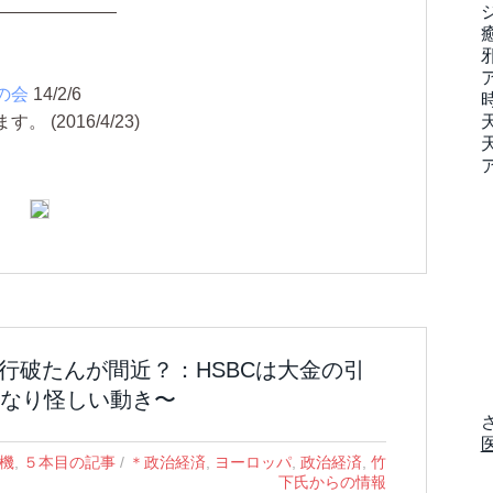
———————
の会
14/2/6
(2016/4/23)
S］銀行破たんが間近？：HSBCは大金の引
なり怪しい動き〜
危機
,
５本目の記事
/
＊政治経済
,
ヨーロッパ
,
政治経済
,
竹
下氏からの情報