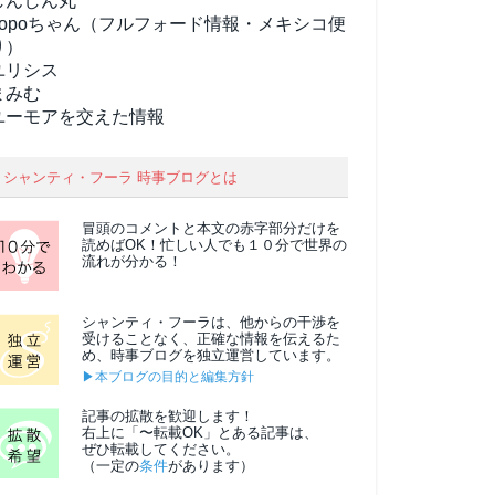
しんしん丸
popoちゃん（フルフォード情報・メキシコ便
り）
ユリシス
まみむ
ユーモアを交えた情報
シャンティ・フーラ 時事ブログとは
冒頭のコメントと本文の
赤字部分
だけを
読めばOK！忙しい人でも１０分で世界の
流れが分かる！
シャンティ・フーラは、他からの干渉を
受けることなく、正確な情報を伝えるた
め、時事ブログを独立運営しています。
▶本ブログの目的と編集方針
記事の拡散を歓迎します！
右上に「〜転載OK」とある記事は、
ぜひ転載してください。
（一定の
条件
があります）