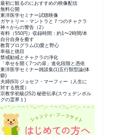
最初に観るのにおすすめの映像配信
無料公開
東洋医学セミナー試聴映像
ガヤトリー・マントラと７つのチャクラ
神々からの警告（2）
有料（550円）
収録時間：約1〜2時間/本
自分自身を癒す
教育プログラム(1)
愛と野心
幸福と徳目
禁戒勧戒とチャクラの浄化
「幸せを開く7つの扉」進化段階と憑依
東洋医学セミナー雑談集(1)
五行類型論(体
癖)
夫婦(63)
ジョセフ・マーフィー（人生に
対する態度）
宗教学
初級(252) 秘密伝承(スウェデンボル
グの霊界１)