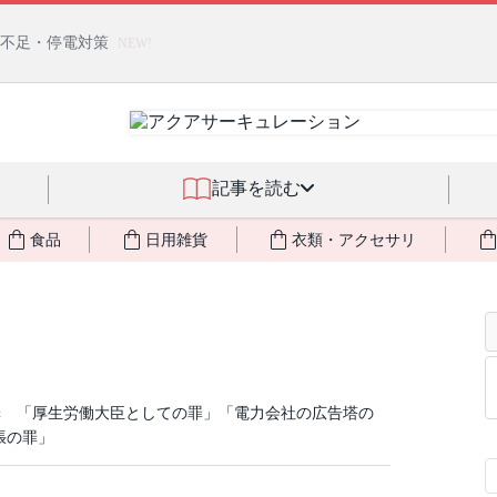
燃料不足・停電対策
NEW!
記事を読む
食品
日用雑貨
衣類・アクセサリ
罪 「厚生労働大臣としての罪」「電力会社の広告塔の
張の罪」