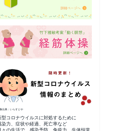
像出典：いらすとや
新型コロナウイルスに対処するために
感染力、症状や経過、死亡率など
日々の生活で、感染予防、免疫力、生体恒常