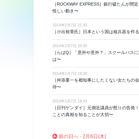
［ROCKWAY EXPRESS］銀行破たん
怪しい動き〜
2014年2月7日 21:30
［小出裕章氏］日本という国は核兵器を作
2014年2月7日 20:30
［らばQ］「意外や意外？」スクールバスに
は〜
2014年2月7日 19:30
［舛添要一を都知事にしたくない女たちの
待〜
2014年2月7日 18:43
［日刊ゲンダイ］元側近議員が怒りの告発！
ことの真相を知ることが大切〜
前の日へ - 2月6日(木)