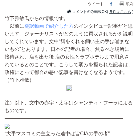
ツイート
Facebook
印刷
コメントのみ転載OK(
条件はこちら
)
竹下雅敏氏からの情報です。
以前に
翻訳動画で紹介した方
のインタビュー記事だと思
います。ジャーナリストがどのように買収されるかを説明
してくれています。文中“餌をくれる飼い主の手は噛まな
いもの”とあります。日本の記者の場合、然るべき場所に
接待され、店を出た後 店の女性とラブホテルまで用意さ
れているとのことです。こうして弱みを握られた記者は、
政権にとって都合の悪い記事を書けなくなるようです。
（竹下雅敏）
注）以下、文中の赤字・太字はシャンティ・フーラによる
ものです。
――――――――――――――――――――――――
“大手マスコミの主立った連中は皆CIAの手の者”