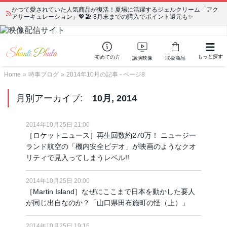
かつて愛されていた人気商品が復活！夏場に活躍するジェルクリーム「アク
アサーキュレーション」💖🏖️ 8月末までの購入でポイント還元も✨
もっと探す
初めての方
講演映像
取扱商品
Home
»
時事ブログ
»
2014年10月の記事 - ページ8
月別アーカイブ:
10月, 2014
2014年10月25日 21:00
［ロケットニュース］再生回数約270万！ ニュージー
ランド航空の「機内安全ビデオ」が映画のようなクオ
リティで見入ってしまうレベル!!
2014年10月25日 20:00
［Martin Island］なぜにここまで日本を動かした要人
が同じ出自なのか？「山口県田布施町の怪（上）」
2014年10月25日 19:16