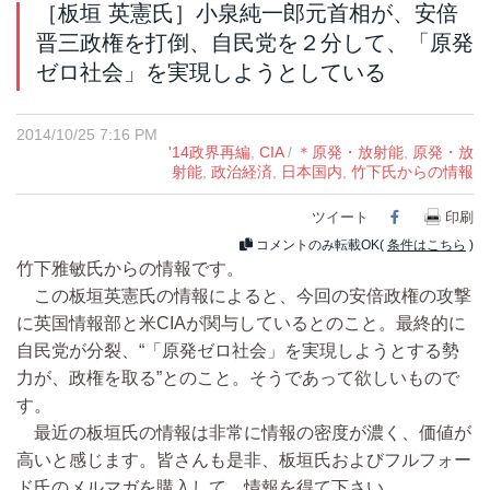
［板垣 英憲氏］小泉純一郎元首相が、安倍
晋三政権を打倒、自民党を２分して、「原発
ゼロ社会」を実現しようとしている
2014/10/25 7:16 PM
'14政界再編
,
CIA
/
＊原発・放射能
,
原発・放
射能
,
政治経済
,
日本国内
,
竹下氏からの情報
ツイート
Facebook
印刷
コメントのみ転載OK(
条件はこちら
)
竹下雅敏氏からの情報です。
この板垣英憲氏の情報によると、今回の安倍政権の攻撃
に英国情報部と米CIAが関与しているとのこと。最終的に
自民党が分裂、“「原発ゼロ社会」を実現しようとする勢
力が、政権を取る”とのこと。そうであって欲しいもので
す。
最近の板垣氏の情報は非常に情報の密度が濃く、価値が
高いと感じます。皆さんも是非、板垣氏およびフルフォー
ド氏のメルマガを購入して、情報を得て下さい。