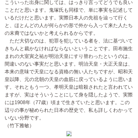
こういった出身に関しては、はっきり言ってどうでも良い
ことだと思います。鬼塚氏も同様で、単に事実を記述して
いるだけだと思います。実際日本人の先祖を辿って行く
と、ほとんどの人が何らかの形で外から入って来た人たち
の末裔ではないかと考えられるからです。
ただ大切なのは、犯罪を犯している者を、法に基づいて
きちんと裁かなければならないということです。田布施生
まれの大室寅之祐が明治天皇にすり替わったというのは、
間違いのない事実だと思います。明治天皇・大正天皇は、
本来の意味で天皇になる資格の無い人たちですが、昭和天
皇以降、元の北朝の天皇の血筋に戻っているように思いま
す。それともう一つ、孝明天皇は暗殺されたと言われてい
ますが、実はそういうことにして身を隠したようで、実際
には1908年（77歳）頃まで生きていたと思います。この
辺りの事が秘められた日本の歴史で、私も詳しくわかって
いない分野です。
（竹下雅敏）