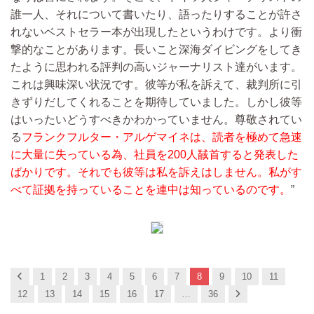
誰一人、それについて書いたり、語ったりすることが許さ
れないベストセラー本が出現したというわけです。より衝
撃的なことがあります。長いこと深海ダイビングをしてき
たように思われる評判の高いジャーナリスト達がいます。
これは興味深い状況です。彼等が私を訴えて、裁判所に引
きずりだしてくれることを期待していました。しかし彼等
はいったいどうすべきかわかっていません。尊敬されてい
る
フランクフルター・アルゲマイネは、読者を極めて急速
に大量に失っている為、社員を200人馘首すると発表した
ばかりです。それでも彼等は私を訴えはしません。私がす
べて証拠を持っていることを連中は知っているのです。
”
Previous
1
2
3
4
5
6
7
8
9
10
11
Next
12
13
14
15
16
17
…
36