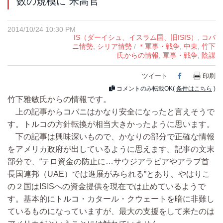
数の規模に 米高官
2014/10/24 10:30 PM
IS（ダーイシュ、イスラム国、旧ISIS）
,
コバ
ニ情勢
,
シリア情勢
/
＊軍事・戦争
,
中東
,
竹下
氏からの情報
,
軍事・戦争
,
陰謀
ツイート
Facebook
印刷
コメントのみ転載OK(
条件はこちら
)
竹下雅敏氏からの情報です。
上の記事からコバニはかなり安全になったと言えそうで
す。トルコの方針転換が相当大きかったように思います。
下の記事は興味深いもので、かなりの部分で正確な情報
をアメリカ政府が出しているように思えます。記事の文末
部分で、“テロ資金の防止に…サウジアラビアやアラブ首
長国連邦（UAE）では進展がみられる”とあり、やはりこ
の２国はISISへの資金提供を現在では止めているようで
す。基本的にトルコ・カタール・クウェートを暗に非難し
ているものになっていますが、最大の支援をして来たのは