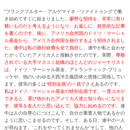
“フランクフルター・アルゲマイネ・ツァイトゥングで働
き始めてすぐに始まりました。
豪勢な招待を、非常に有り
難いものだと考えるようになり、お返しに、好意的な記事
を書くのです。後に、アメリカ合州国のドイツ・マーシャ
ル基金から、アメリカ合州国を旅行するよう招待されまし
た。連中は私の旅行経費を全て負担
し、連中が私と会わせ
たがっていたアメリカ人と接触させたのです。実際、
尊敬
されている大手マスコミ組織のほとんどのジャーナリスト
は、
ドイツ・マーシャル基金、アトランティック-ブリュ
ッケや、他のいわゆる大西洋主義団体と密接に関係してい
ます。彼等の多くは
‘特別会員’の一員
でさえあるのです。
私はドイツ・マーシャル基金の特別会員です。一度コネが
できると、選び抜かれたアメリカ人達と知り合いになりま
す。彼等を友人だと思い込んで、協力し始めるのです。
連
中は人の自尊心につけこんで、自分が重要人物であるかの
ように思いこませるのです。そして、ある日、連中の一人
が尋ねます。‘これをやってくれませんか’そして、他の人