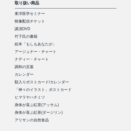
取り扱い商品
東洋医学セミナー
映像配信チケット
講演DVD
竹下氏の書籍
絵本「もしもあなたが」
アージュナー・チャート
ナディー・チャート
調和の言葉
カレンダー
額入りポストカード/カレンダー
「神々のイラスト」ポストカード
ヒマラヤハチミツ
身体が喜ぶ紅茶(アッサム)
身体が喜ぶ紅茶(ダージリン)
アリサンの自然食品