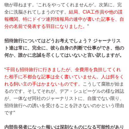
物が尋ねます。‘これをやってくれませんか’。次第に、完
全に洗脳されてしまうのです。
結局、CIA工作員や他の諜
報機関、特にドイツ連邦情報局の連中が書いた記事を、自
分の名前で発表する羽目になりました。
”
招待旅行についてはどうお考えでしょう？ ジャーナリス
ト達は常に、完全に、彼ら自身の判断で仕事ができ、他の
何か、誰かに忠誠を尽くしてはいないと言い訳しますが。
“
千回も招待旅行に行きましたが、全費用を負担してくれ
た相手に不都合な記事は全く書いていません。人は餌をく
れる飼い主の手はかまないものです。
こうして腐敗が始ま
るのです。そしてそれが、デア・シュピーゲルの様な雑誌
が、一体なぜ同社のジャーナリストに、自腹でない限り、
招待旅行への誘いを受けることを許さないのかという理由
です”
内部告発者になった報いは深刻なものになる可能性があり