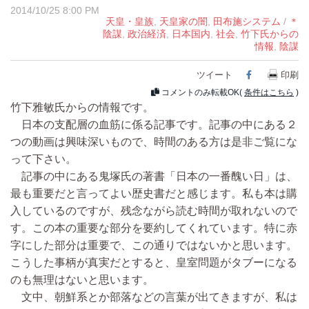
2014/10/25 8:00 PM
天皇・皇族
,
天皇家の闇
,
田布施システム
/
＊
陰謀
,
政治経済
,
日本国内
,
社会
,
竹下氏からの
情報
,
陰謀
ツイート
Facebook
印刷
コメントのみ転載OK(
条件はこちら
)
竹下雅敏氏からの情報です。
日本の支配層の血筋に係る記事です。記事の中にある２
つの動画は興味深いもので、時間のある方は是非ご覧にな
って下さい。
記事の中にある鬼塚氏の著書「日本の一番醜い日」は、
最も重要だと言ってよい歴史書だと感じます。私も本は購
入しているのですが、残念ながら読む時間が取れないので
す。この本の重要な部分を要約してくれています。特に赤
字にした部分は重要で、この通りではないかと思います。
こうした事柄が真実だとすると、皇室問題がタブーになる
のも無理はないと思います。
文中、朝鮮系とか部落などの言葉が出てきますが、私は