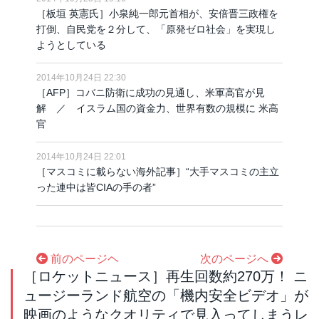
［板垣 英憲氏］小泉純一郎元首相が、安倍晋三政権を
打倒、自民党を２分して、「原発ゼロ社会」を実現し
ようとしている
2014年10月24日 22:30
［AFP］コバニ防衛に成功の見通し、米軍高官が見
解 ／ イスラム国の資金力、世界有数の規模に 米高
官
2014年10月24日 22:01
［マスコミに載らない海外記事］“大手マスコミの主立
った連中は皆CIAの手の者”
前のページヘ
次のページへ
［ロケットニュース］再生回数約270万！ ニ
ュージーランド航空の「機内安全ビデオ」が
映画のようなクオリティで見入ってしまうレ