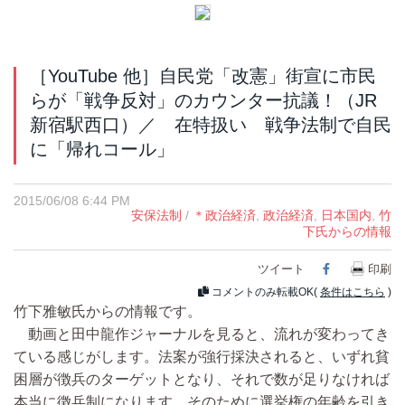
［YouTube 他］自民党「改憲」街宣に市民
らが「戦争反対」のカウンター抗議！（JR
新宿駅西口）／ 在特扱い 戦争法制で自民
に「帰れコール」
2015/06/08 6:44 PM
安保法制
/
＊政治経済
,
政治経済
,
日本国内
,
竹
下氏からの情報
ツイート
Facebook
印刷
コメントのみ転載OK(
条件はこちら
)
竹下雅敏氏からの情報です。
動画と田中龍作ジャーナルを見ると、流れが変わってき
ている感じがします。法案が強行採決されると、いずれ貧
困層が徴兵のターゲットとなり、それで数が足りなければ
本当に徴兵制になります。そのために選挙権の年齢を引き