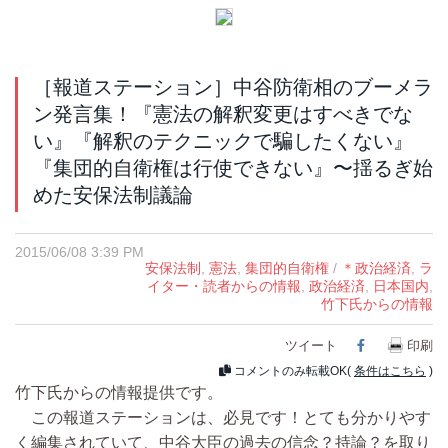
［報道ステーション］中谷防衛相のブーメラ
ン発言集！『憲法の解釈変更はすべきでな
い』『解釈のテクニックで騙したくない』
『集団的自衛権は行使できない』〜揺るぎ始
めた安保法制議論
2015/06/08 3:39 PM
安保法制
,
憲法
,
集団的自衛権
/
＊政治経済
,
ラ
イター・読者からの情報
,
政治経済
,
日本国内
,
竹下氏からの情報
ツイート
Facebook
印刷
コメントのみ転載OK(
条件はこちら
)
竹下氏からの情報提供です。
この報道ステーションは、必見です！とても分かりやす
く編集されていて、中谷大臣の過去の信念？持論？を取り