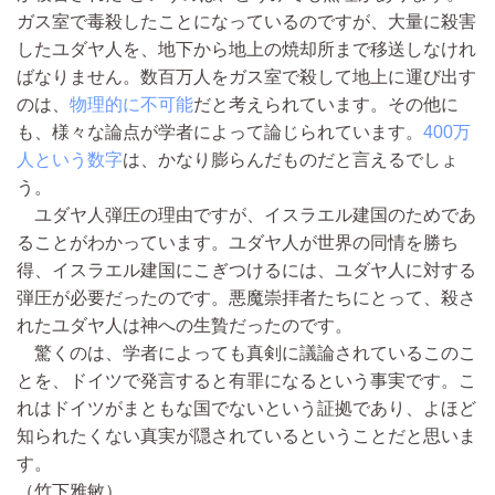
ガス室で毒殺したことになっているのですが、大量に殺害
したユダヤ人を、地下から地上の焼却所まで移送しなけれ
ばなりません。数百万人をガス室で殺して地上に運び出す
のは、
物理的に不可能
だと考えられています。その他に
も、様々な論点が学者によって論じられています。
400万
人という数字
は、かなり膨らんだものだと言えるでしょ
う。
ユダヤ人弾圧の理由ですが、イスラエル建国のためであ
ることがわかっています。ユダヤ人が世界の同情を勝ち
得、イスラエル建国にこぎつけるには、ユダヤ人に対する
弾圧が必要だったのです。悪魔崇拝者たちにとって、殺さ
れたユダヤ人は神への生贄だったのです。
驚くのは、学者によっても真剣に議論されているこのこ
とを、ドイツで発言すると有罪になるという事実です。こ
れはドイツがまともな国でないという証拠であり、よほど
知られたくない真実が隠されているということだと思いま
す。
（竹下雅敏）