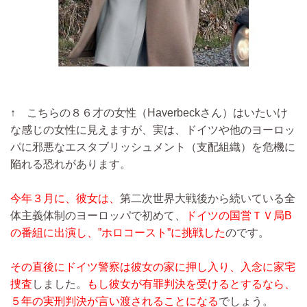
↑ こちらの８６才の女性（Haverbeckさん）はいたいけ
な感じの女性に見えますが、実は、ドイツや他のヨーロッ
パに邪悪なエスタブリッシュメント（支配組織）を危機に
陥れる恐れがあります。
今年３月に、彼女は、
第二次世界大戦後から続いている全
体主義体制のヨーロッパで初めて、
ドイツの国営ＴＶ局B
の番組に出演し、”ホロコースト”に挑戦した
のです。
その直後にドイツ警察は彼女の家に押し入り、入念に家宅
捜査
しました。
もし彼女が有罪判決を受けるとするなら、
５年の実刑判決が言い渡されることになる
でしょう。