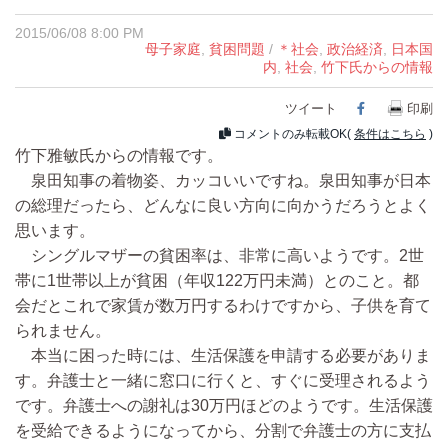
2015/06/08 8:00 PM
母子家庭
,
貧困問題
/
＊社会
,
政治経済
,
日本国
内
,
社会
,
竹下氏からの情報
ツイート
Facebook
印刷
コメントのみ転載OK(
条件はこちら
)
竹下雅敏氏からの情報です。
泉田知事の着物姿、カッコいいですね。泉田知事が日本
の総理だったら、どんなに良い方向に向かうだろうとよく
思います。
シングルマザーの貧困率は、非常に高いようです。2世
帯に1世帯以上が貧困（年収122万円未満）とのこと。都
会だとこれで家賃が数万円するわけですから、子供を育て
られません。
本当に困った時には、生活保護を申請する必要がありま
す。弁護士と一緒に窓口に行くと、すぐに受理されるよう
です。弁護士への謝礼は30万円ほどのようです。生活保護
を受給できるようになってから、分割で弁護士の方に支払