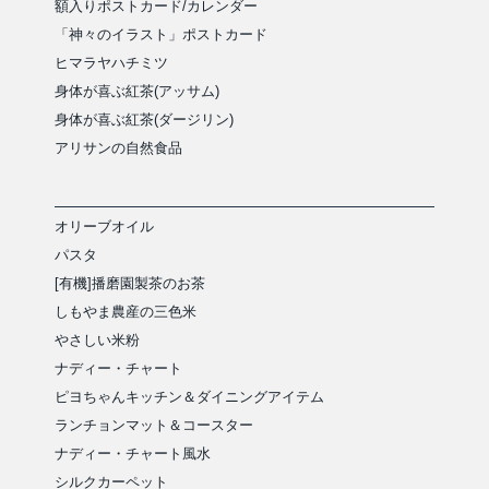
額入りポストカード/カレンダー
「神々のイラスト」ポストカード
ヒマラヤハチミツ
身体が喜ぶ紅茶(アッサム)
身体が喜ぶ紅茶(ダージリン)
アリサンの自然食品
オリーブオイル
パスタ
[有機]播磨園製茶のお茶
しもやま農産の三色米
やさしい米粉
ナディー・チャート
ピヨちゃんキッチン＆ダイニングアイテム
ランチョンマット＆コースター
ナディー・チャート風水
シルクカーペット