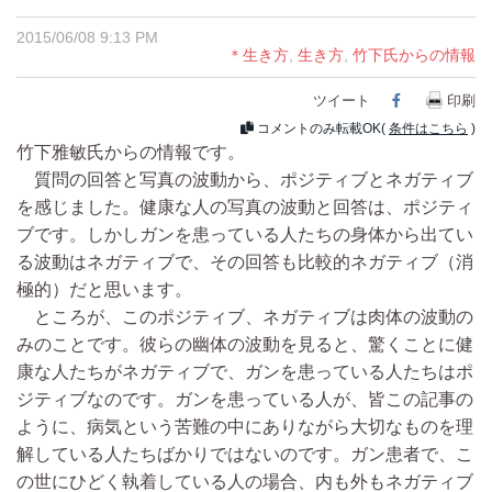
2015/06/08 9:13 PM
＊生き方
,
生き方
,
竹下氏からの情報
ツイート
Facebook
印刷
コメントのみ転載OK(
条件はこちら
)
竹下雅敏氏からの情報です。
質問の回答と写真の波動から、ポジティブとネガティブ
を感じました。健康な人の写真の波動と回答は、ポジティ
ブです。しかしガンを患っている人たちの身体から出てい
る波動はネガティブで、その回答も比較的ネガティブ（消
極的）だと思います。
ところが、このポジティブ、ネガティブは肉体の波動の
みのことです。彼らの幽体の波動を見ると、驚くことに健
康な人たちがネガティブで、ガンを患っている人たちはポ
ジティブなのです。ガンを患っている人が、皆この記事の
ように、病気という苦難の中にありながら大切なものを理
解している人たちばかりではないのです。ガン患者で、こ
の世にひどく執着している人の場合、内も外もネガティブ