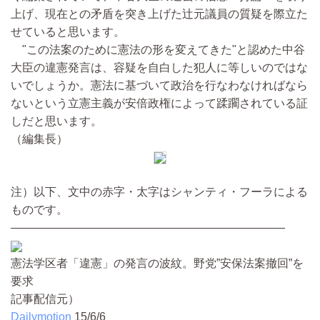
上げ、現在との矛盾を突き上げた辻元議員の質疑を際立た
せていると思います。
"この法案のために憲法の形を変えてきた"と認めた中谷
大臣の違憲発言は、容疑を自白した犯人に等しいのではな
いでしょうか。憲法に基づいて政治を行なわなければなら
ないという立憲主義が安倍政権によって蹂躙されている証
しだと思います。
（編集長）
注）以下、文中の赤字・太字はシャンティ・フーラによる
ものです。
————————————————————————
憲法学区者「違憲」の発言の波紋。野党”安保法案撤回”を
要求
記事配信元）
Dailymotion
15/6/6