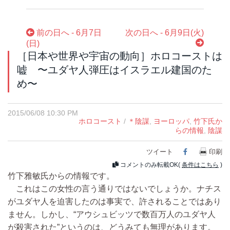
前の日へ - 6月7日
次の日へ - 6月9日(火)
(日)
［日本や世界や宇宙の動向］ホロコーストは
嘘 〜ユダヤ人弾圧はイスラエル建国のた
め〜
2015/06/08 10:30 PM
ホロコースト
/
＊陰謀
,
ヨーロッパ
,
竹下氏か
らの情報
,
陰謀
ツイート
Facebook
印刷
コメントのみ転載OK(
条件はこちら
)
竹下雅敏氏からの情報です。
これはこの女性の言う通りではないでしょうか。ナチス
がユダヤ人を迫害したのは事実で、許されることではあり
ません。しかし、“アウシュビッツで数百万人のユダヤ人
が殺害された”というのは、どうみても無理があります。