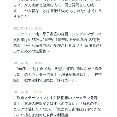
ら？」がん患者と健康な人に、同じ質問をした結
果… 〜大切なことは“明日死ぬかもしれないように生
きること”
2015年6月8日 20:00
［フライデー他］母子家庭の貧困：シングルマザーの
貧困率は約55%→2世帯に1世帯以上が年収約122万円
未満 〜生活保護申請が受理されるコツ と 雇用を作り
出すための地域通貨〜
2015年6月8日 18:44
［YouTube 他］自民党「改憲」街宣に市民らが「戦争
反対」のカウンター抗議！（JR新宿駅西口）／ 在特
扱い 戦争法制で自民に「帰れコール」
2015年6月8日 15:39
［報道ステーション］中谷防衛相のブーメラン発言
集！『憲法の解釈変更はすべきでない』『解釈のテク
ニックで騙したくない』『集団的自衛権は行使できな
い』〜揺るぎ始めた安保法制議論