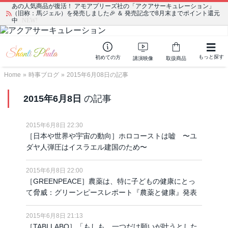
あの人気商品が復活！ アモアプリーズ社の「アクアサーキュレーション」
（旧称：馬ジェル）を発売しました🎉 ＆ 発売記念で8月末までポイント還元
中
NEW!
もっと探す
初めての方
講演映像
取扱商品
Home
»
時事ブログ
»
2015年6月08日の記事
2015年6月8日
の記事
2015年6月8日 22:30
［日本や世界や宇宙の動向］ホロコーストは嘘 〜ユ
ダヤ人弾圧はイスラエル建国のため〜
2015年6月8日 22:00
［GREENPEACE］農薬は、特に子どもの健康にとっ
て脅威：グリーンピースレポート『農薬と健康』発表
2015年6月8日 21:13
［TABI LABO］「もしも、一つだけ願いが叶うとした