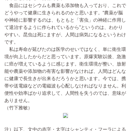
食品にはセシウムも農薬も添加物も入っており、これで
どうやって健康に生きられるのかと思います。“農薬が脳
や神経に影響するのは、もともと「害虫」の神経に作用し
て退治するように作られているから”というのは、わかり
やすい。昆虫は死にますが、人間は病気になるというわけ
です。
私は寿命が延びたのは医学のせいではなく、単に衛生環
境が向上したからだと思っています。原爆実験以後、急激
に癌が増えているように感じます。衛生環境が整い、放射
能や農薬や添加物の有害な影響がなければ、人間はどんな
に健康で長生きが出来るだろうかと思います。今では、携
帯や送電線などの電磁波も心配しなければなりません。利
便性や効率ばかり追求して、人間性を失うのでは、意味が
ありません。
（竹下雅敏）
注）以下、文中の赤字・太字はシャンティ・フーラによる