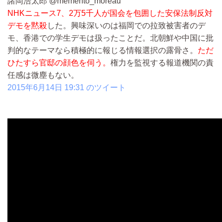
諸岡浩太郎 @memento_moreau
NHKニュース7、2万5千人が国会を包囲した安保法制反対
デモを黙殺
した。興味深いのは福岡での拉致被害者のデ
モ、香港での学生デモは扱ったことだ。北朝鮮や中国に批
判的なテーマなら積極的に報じる情報選択の露骨さ。
ただ
ひたすら官邸の顔色を伺う。
権力を監視する報道機関の責
任感は微塵もない。
2015年6月14日 19:31 のツイート