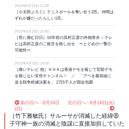
2015年6月15日 21:00
［小太郎ぶろぐ］テニスボールを奪い合う2匹。仲間は
ずれが嫌だったらしい1匹。
2015年6月15日 20:00
［世に倦む日日］16年前の高村正彦の外相答弁 – テレ
ビは高村正彦の二枚舌を映し出せ 〜とどめの一撃の
可能性〜
2015年6月15日 19:08
［痛いテレビ 他］ＮＨＫは香港デモを報じて官邸デモ
を報じない安倍チャンネル！ ／ 「アベを最前線に
送る戦争絶滅法案を」 2万5千人が国会包囲
前の日へ - 6月14日
次の日へ - 6月16日(火)
(日)
［竹下雅敏氏］サルーサが消滅した経緯⑧
子守神一族の消滅と陰謀に直接加担していた