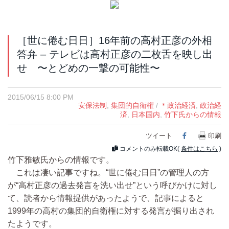
［世に倦む日日］16年前の高村正彦の外相
答弁 – テレビは高村正彦の二枚舌を映し出
せ 〜とどめの一撃の可能性〜
2015/06/15 8:00 PM
安保法制
,
集団的自衛権
/
＊政治経済
,
政治経
済
,
日本国内
,
竹下氏からの情報
ツイート
Facebook
印刷
コメントのみ転載OK(
条件はこちら
)
竹下雅敏氏からの情報です。
これは凄い記事ですね。“世に倦む日日”の管理人の方
が“高村正彦の過去発言を洗い出せ”という呼びかけに対し
て、読者から情報提供があったようで、記事によると
1999年の高村の集団的自衛権に対する発言が掘り出され
たようです。