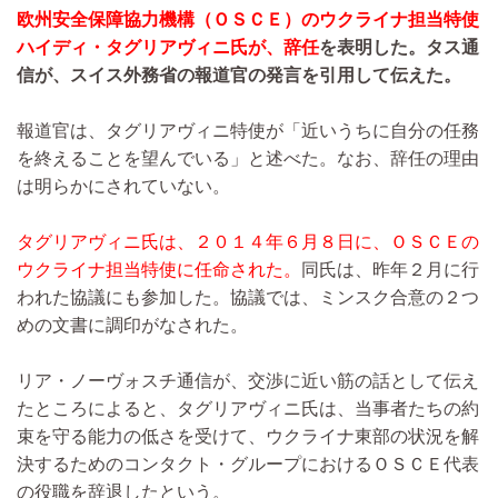
欧州安全保障協力機構（ＯＳＣＥ）のウクライナ担当特使
ハイディ・タグリアヴィニ氏が、辞任
を表明した。タス通
信が、スイス外務省の報道官の発言を引用して伝えた。
報道官は、タグリアヴィニ特使が「近いうちに自分の任務
を終えることを望んでいる」と述べた。なお、辞任の理由
は明らかにされていない。
タグリアヴィニ氏は、２０１４年６月８日に、ＯＳＣＥの
ウクライナ担当特使に任命された。
同氏は、昨年２月に行
われた協議にも参加した。協議では、ミンスク合意の２つ
めの文書に調印がなされた。
リア・ノーヴォスチ通信が、交渉に近い筋の話として伝え
たところによると、タグリアヴィニ氏は、当事者たちの約
束を守る能力の低さを受けて、ウクライナ東部の状況を解
決するためのコンタクト・グループにおけるＯＳＣＥ代表
の役職を辞退したという。