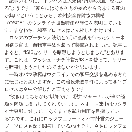
記事のように、“ドンバスは大規模な戦争の瀬戸際にあ
る”ようです。“彼らにはそもそもの始めから合意する能力
が無い”ということから、欧州安全保障協力機構
（OSCE）のウクライナ担当特使が辞任を表明していま
す。すなわち、和平プロセスはとん挫したわけです。
ロシアのプーチン大統領と5月に会談を行ったケリー米
国務長官は、自転車事故を装って襲撃されました。記事に
よると、“ISISはケリーを暗殺しようとしました”とありま
す。これは、ブッシュ・ナチ陣営がISISを使って、ケリー
を暗殺しようとしたのではないかと思います。
一時オバマ政権はウクライナでの和平交渉を進める方向
に転じたと思いますが、この暗殺未遂事件によって和平プ
ロセスは空中分解したと言えそうです。
“続きはこちらから”以降では、櫻井ジャーナルが事の経
過を簡潔に描写してくれています。ネオコン連中はウクラ
イナ東部に対して、“あくまでも武力制圧を目指してい
る”のです。これにロックフェラー・オバマ陣営のジョー
ジ・ソロスも深く関与しているわけです。今やロックフェ