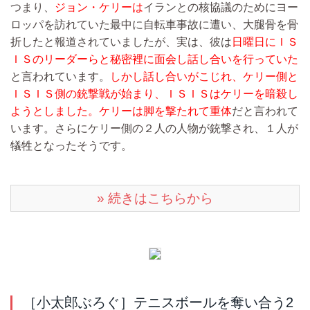
つまり、
ジョン・ケリーは
イランとの核協議のためにヨー
ロッパを訪れていた最中に自転車事故に遭い、大腿骨を骨
折したと報道されていましたが、実は、彼は
日曜日にＩＳ
ＩＳのリーダーらと秘密裡に面会し話し合いを行っていた
と言われています。
しかし話し合いがこじれ、ケリー側と
ＩＳＩＳ側の銃撃戦が始まり、ＩＳＩＳはケリーを暗殺し
ようとしました。ケリーは脚を撃たれて重体
だと言われて
います。さらにケリー側の２人の人物が銃撃され、１人が
犠牲となったそうです。
» 続きはこちらから
［小太郎ぶろぐ］テニスボールを奪い合う2