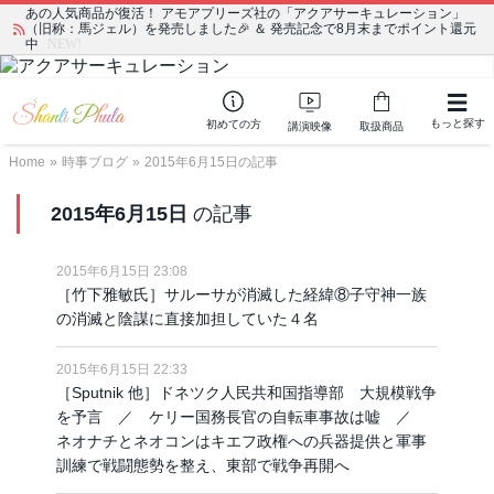
あの人気商品が復活！ アモアプリーズ社の「アクアサーキュレーション」
（旧称：馬ジェル）を発売しました🎉 ＆ 発売記念で8月末までポイント還元
中
NEW!
もっと探す
初めての方
講演映像
取扱商品
Home
»
時事ブログ
»
2015年6月15日の記事
2015年6月15日
の記事
2015年6月15日 23:08
［竹下雅敏氏］サルーサが消滅した経緯⑧子守神一族
の消滅と陰謀に直接加担していた４名
2015年6月15日 22:33
［Sputnik 他］ドネツク人民共和国指導部 大規模戦争
を予言 ／ ケリー国務長官の自転車事故は嘘 ／
ネオナチとネオコンはキエフ政権への兵器提供と軍事
訓練で戦闘態勢を整え、東部で戦争再開へ