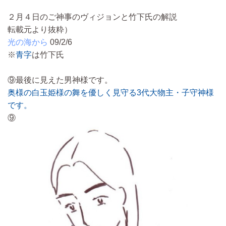
２月４日のご神事のヴィジョンと竹下氏の解説
転載元より抜粋）
光の海から
09/2/6
※
青字
は竹下氏
⑨最後に見えた男神様です。
奥様の白玉姫様の舞を優しく見守る3代大物主・子守神様
です。
⑨