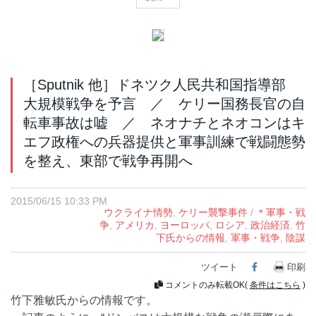
［Sputnik 他］ドネツク人民共和国指導部
大規模戦争を予言 ／ ケリー国務長官の自
転車事故は嘘 ／ ネオナチとネオコンはキ
エフ政権への兵器提供と軍事訓練で戦闘態勢
を整え、東部で戦争再開へ
2015/06/15 10:33 PM
ウクライナ情勢
,
ケリー襲撃事件
/
＊軍事・戦
争
,
アメリカ
,
ヨーロッパ
,
ロシア
,
政治経済
,
竹
下氏からの情報
,
軍事・戦争
,
陰謀
ツイート
Facebook
印刷
コメントのみ転載OK(
条件はこちら
)
竹下雅敏氏からの情報です。