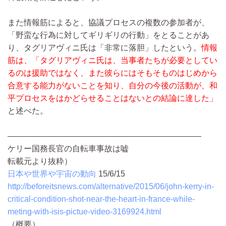
また情報筋によると、協議プロセスの複数の参加者が、
「野蛮な行為に対してギリギリの行動」をとることがあ
り、タグリアヴィニ氏は「非常に落胆」したという。
情報
筋は、「タグリアヴィニ氏は、当事者たちが必要としてい
るのは援助ではなく、また彼らにはそもそものはじめから
合意する能力がないことを知り、自分の今後の活動が、和
平プロセスをはかどらせることはないとの結論に達した」
と述べた。
――――――――――――――――――――――――
ケリー国務長官の自転車事故は嘘
転載元より抜粋）
日本や世界や宇宙の動向
15/6/15
http://beforeitsnews.com/alternative/2015/06/john-kerry-in-
critical-condition-shot-near-the-heart-in-france-while-
meting-with-isis-pictue-video-3169924.html
（概要）