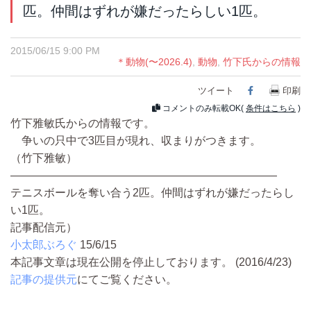
匹。仲間はずれが嫌だったらしい1匹。
2015/06/15 9:00 PM
＊動物(〜2026.4)
,
動物
,
竹下氏からの情報
ツイート
Facebook
印刷
コメントのみ転載OK(
条件はこちら
)
竹下雅敏氏からの情報です。
争いの只中で3匹目が現れ、収まりがつきます。
（竹下雅敏）
――――――――――――――――――――――――
テニスボールを奪い合う2匹。仲間はずれが嫌だったらし
い1匹。
記事配信元）
小太郎ぶろぐ
15/6/15
本記事文章は現在公開を停止しております。 (2016/4/23)
記事の提供元
にてご覧ください。