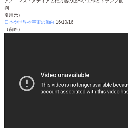
アノニマス：メディアと権力層の隠ぺい工作とトランプ批
判
引用元）
日本や世界や宇宙の動向
16/10/16
（前略）