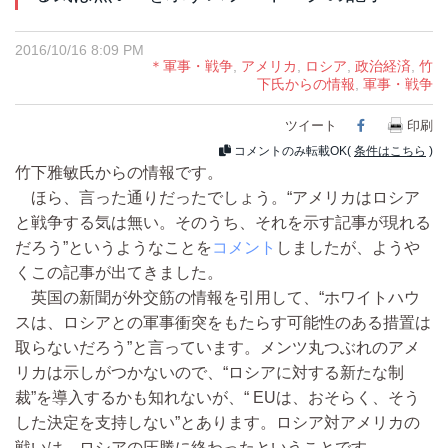
2016/10/16 8:09 PM
＊軍事・戦争
,
アメリカ
,
ロシア
,
政治経済
,
竹
下氏からの情報
,
軍事・戦争
ツイート
Facebook
印刷
コメントのみ転載OK(
条件はこちら
)
竹下雅敏氏からの情報です。
ほら、言った通りだったでしょう。“アメリカはロシア
と戦争する気は無い。そのうち、それを示す記事が現れる
だろう”というようなことを
コメント
しましたが、ようや
くこの記事が出てきました。
英国の新聞が外交筋の情報を引用して、“ホワイトハウ
スは、ロシアとの軍事衝突をもたらす可能性のある措置は
取らないだろう”と言っています。メンツ丸つぶれのアメ
リカは示しがつかないので、“ロシアに対する新たな制
裁”を導入するかも知れないが、“ EUは、おそらく、そう
した決定を支持しない”とあります。ロシア対アメリカの
戦いは、ロシアの圧勝に終わったということです。