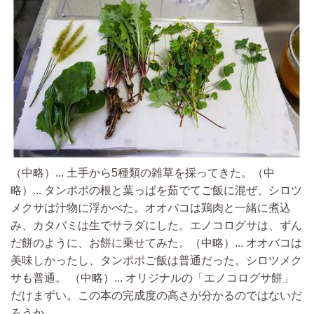
（中略）...
土手から5種類の雑草を採ってきた。
（中
略）...
タンポポの根と葉っぱを茹でてご飯に混ぜ、シロツ
メクサは汁物に浮かべた。オオバコは鶏肉と一緒に煮込
み、カタバミは生でサラダにした。エノコログサは、ずん
だ餅のように、お餅に乗せてみた。
（中略）...
オオバコは
美味しかったし、タンポポご飯は普通だった。シロツメク
サも普通。
（中略）...
オリジナルの「エノコログサ餅」
だけまずい。この本の完成度の高さが分かるのではないだ
ろうか。