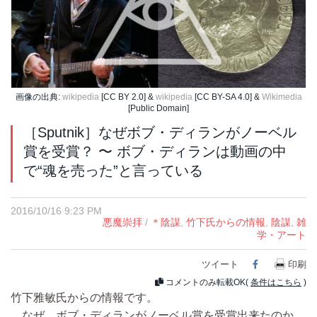
画像の出典:
wikipedia
[CC BY 2.0] &
wikipedia
[CC BY-SA 4.0] &
Wikimedia
[Public Domain]
［Sputnik］なぜボブ・ディランがノーベル
賞を受賞？ 〜 ボブ・ディランは動画の中
で“魂を売った”と言っている
2016/10/16 9:23 PM
悪魔崇拝
/
＊陰謀
,
竹下氏からの情報
,
陰謀
,
雑
学・アート
ツイート
Facebook
印刷
コメントのみ転載OK(
条件はこちら
)
竹下雅敏氏からの情報です。
なぜ、ボブ・ディランがノーベル賞を受賞出来たのか。