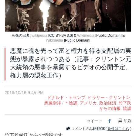
画像の出典:
wikipedia
[CC BY-SA 3.0] &
Wikimedia
[Public Domain] &
Wikimedia
[Public Domain]
悪魔に魂を売って富と権力を得る支配層の実
態が暴露されつつある（記事：クリントン元
大統領の悪事を暴露するビデオの公開予定、
権力層の隠蔽工作）
2016/10/16 9:45 PM
ドナルド・トランプ
,
ヒラリー・クリントン
,
悪魔崇拝
/
＊陰謀
,
アメリカ
,
政治経済
,
竹下氏
からの情報
,
陰謀
ツイート
Facebook
印刷
コメントのみ転載OK(
条件はこちら
)
竹下雅敏氏からの情報です。