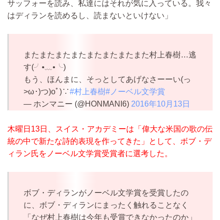
サッフォーを読み、私達にはそれが気に入っている。我々
はディランを読めるし、読まないといけない」
またまたまたまたまたまたまたまた村上春樹…逃
す(╯•﹏•╰)
もう、ほんまに、そっとしてあげなさーーい(っ
>ω･)つ)oﾟ)∵
#村上春樹
#ノーベル文学賞
— ホンマニー (@HONMANI6)
2016年10月13日
木曜日13日、スイス・アカデミーは「偉大な米国の歌の伝
統の中で新たな詩的表現を作ってきた」として、ボブ・デ
ィラン氏をノーベル文学賞受賞者に選考した。
ボブ・ディランがノーベル文学賞を受賞したの
に、ボブ・ディランにまったく触れることなく
「なぜ村上春樹は今年も受賞できなかったのか」