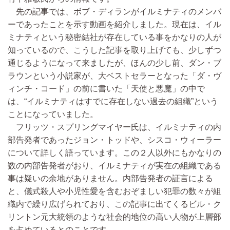
先の記事では、ボブ・ディランがイルミナティのメンバ
ーであったことを示す動画を紹介しました。現在は、イル
ミナティという秘密結社が存在している事をかなりの人が
知っているので、こうした記事を取り上げても、少しずつ
通じるようになって来ましたが、ほんの少し前、ダン・ブ
ラウンという小説家が、大ベストセラーとなった「ダ・ヴ
ィンチ・コード」の前に書いた「天使と悪魔」の中で
は、“イルミナティはすでに存在しない過去の組織”という
ことになっていました。
フリッツ・スプリングマイヤー氏は、イルミナティの内
部告発者であったジョン・トッドや、シスコ・ウィーラー
について詳しく語っています。この２人以外にもかなりの
数の内部告発者がおり、イルミナティが実在の組織である
事は疑いの余地がありません。内部告発者の証言による
と、儀式殺人や小児性愛を含むおぞましい犯罪の数々が組
織内で繰り広げられており、この記事に出てくるビル・ク
リントン元大統領のような社会的地位の高い人物が上層部
を占めているとのことです。