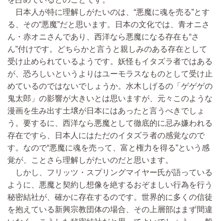
日本人が特に理解しがたいのは、“悪魔に魂を売る”とす
る、その“悪魔”だと思います。日本の文化では、青オニさ
ん・赤オニさんであり、西洋なら悪魔になる存在も“さ
ん”付けです。どちらかと言うと親しみのある存在として
受け止められているようです。妖怪もイタズラ者ではある
が、恐ろしいというよりはユーモラスなものとして受け止
めているのではないでしょうか。水木しげるの「ゲゲゲの
鬼太郎」の影響が大きいとは思いますが、元々このような
漫画を生み出す土壌が日本にはあったと言うべきでしょ
う。要するに、西洋なら悪魔として徹底的に忌み嫌われる
存在ですら、日本人にはただのイタズラ者の感覚なので
す。なので“悪魔に魂を売って、富と権力を得る”という感
覚が、ことさら理解しがたいのだと思います。
しかし、フリッツ・スプリングマイヤー氏が語っている
ように、悪魔と契約し想像を絶するおぞましい行為を行う
秘密結社が、確かに存在するのです。世界的に多くの信徒
を抱えている新興宗教団体の場合、その上層部はまず間違