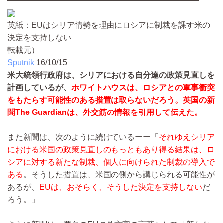
————————————————————————
英紙：EUはシリア情勢を理由にロシアに制裁を課す米の
決定を支持しない
転載元）
Sputnik
16/10/15
米大統領行政府は、シリアにおける自分達の政策見直しを
計画しているが、
ホワイトハウスは、ロシアとの軍事衝突
をもたらす可能性のある措置は取らないだろう。英国の新
聞The Guardianは、外交筋の情報を引用して伝えた。
また新聞は、次のように続けているーー「
それゆえシリア
における米国の政策見直しのもっともあり得る結果は、ロ
シアに対する新たな制裁、個人に向けられた制裁の導入で
ある
。そうした措置は、米国の側から講じられる可能性が
あるが、
EUは、おそらく、そうした決定を支持しない
だ
ろう。」