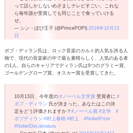
って話しかしないめざましテレビすごい。これな
ら毎年誰が受賞しても同じことで食っていける
ぜ。
— シン・ぽぴ王子 (@PrincePOPI)
2016年10月13
日
ボブ・ディラン氏は、ロック音楽のカルト的人気を誇る人
物で、現代の音楽家の中で最も素晴らしく、人気のある者
の1人。自らのキャリアでディラン氏は9つのグラミー賞、
ゴールデングローブ賞、オスカー賞を受賞してきた。
10月13日、今年度の
#ノーベル文学賞
受賞者に
#
ボブ・ディラン
氏が決まった。あなたはこの決
定をどう評価されますか？
#ノーベル賞
#文学
#
ボブディラン
#村上春樹
#村上
#NobelPrize
#NobelDeLiteratura