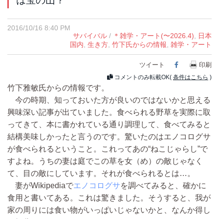
2016/10/16 8:40 PM
サバイバル
/
＊雑学・アート(〜2026.4)
,
日本
国内
,
生き方
,
竹下氏からの情報
,
雑学・アート
ツイート
Facebook
印刷
コメントのみ転載OK(
条件はこちら
)
竹下雅敏氏からの情報です。
今の時期、知っておいた方が良いのではないかと思える
興味深い記事が出ていました。食べられる野草を実際に取
ってきて、本に書かれている通り調理して、食べてみると
結構美味しかったと言うのです。驚いたのはエノコログサ
が食べられるということ。これってあの“ねこじゃらし”で
すよね。うちの妻は庭でこの草を女（め）の敵じゃなく
て、目の敵にしています。それが食べられるとは…。
妻がWikipediaで
エノコログサ
を調べてみると、確かに
食用と書いてある。これは驚きました。そうすると、我が
家の周りには食い物がいっぱいじゃないかと、なんか得し