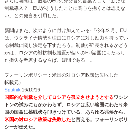
さらに新聞は、匿名のEUの外交官の言葉として「新たな
制裁導入？ EUがそうしたことに関心を抱くとは思えな
い」との発言を引用した。
新聞はまた、次のように付け加えている-「今年⒓月、EU
は、ウクライナ情勢を理由にロシアに対し効力を持ってい
る制裁に関し決定を下すだろう。制裁が延長されるかどう
かは、ロシアの対抗制裁措置が個々のEU諸国にもたらし
た損失を考慮するならば、疑問である」。
————————————————————————
フォーリンポリシー：米国の対ロシア政策は失敗した
転載元）
Sputnik
16/10/16
国際的な制裁を介してロシアを孤立させようとする
ワシン
トンの試みにもかかわらず、ロシアは広い範囲にわたり米
国の国益に挑戦状を叩きつけている。あらゆる兆候から、
米国の対ロシア政策は失敗した
と言える。フォーリンポリ
シーが伝えた。