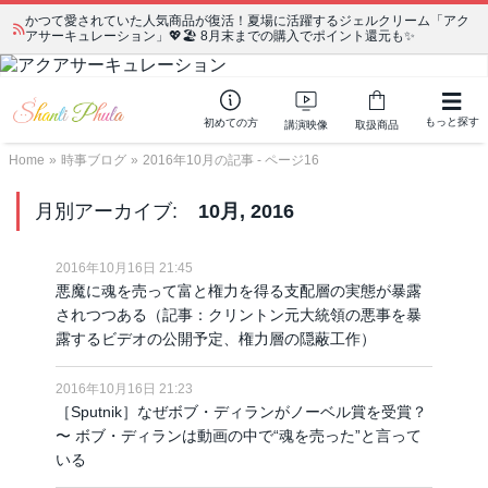
かつて愛されていた人気商品が復活！夏場に活躍するジェルクリーム「アク
アサーキュレーション」💖🏖️ 8月末までの購入でポイント還元も✨
もっと探す
初めての方
講演映像
取扱商品
Home
»
時事ブログ
»
2016年10月の記事 - ページ16
月別アーカイブ:
10月, 2016
2016年10月16日 21:45
悪魔に魂を売って富と権力を得る支配層の実態が暴露
されつつある（記事：クリントン元大統領の悪事を暴
露するビデオの公開予定、権力層の隠蔽工作）
2016年10月16日 21:23
［Sputnik］なぜボブ・ディランがノーベル賞を受賞？
〜 ボブ・ディランは動画の中で“魂を売った”と言って
いる