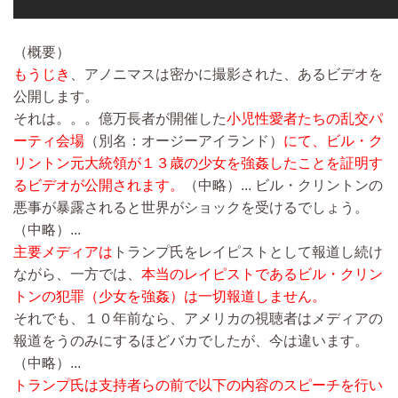
（概要）
もうじき
、アノニマスは密かに撮影された、あるビデオを
公開します。
それは。。。億万長者が開催した
小児性愛者たちの乱交パ
ーティ会場
（別名：オージーアイランド）
にて、ビル・ク
リントン元大統領が１３歳の少女を強姦したことを証明す
るビデオが公開されます。
（中略）...
ビル・クリントンの
悪事が暴露されると世界がショックを受けるでしょう。
（中略）...
主要メディアは
トランプ氏をレイピストとして報道し続け
ながら、一方では、
本当のレイピストであるビル・クリン
トンの犯罪（少女を強姦）は一切報道しません。
それでも、１０年前なら、アメリカの視聴者はメディアの
報道をうのみにするほどバカでしたが、今は違います。
（中略）...
トランプ氏は支持者らの前で以下の内容のスピーチを行い