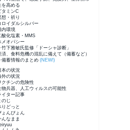
性を高める
ビタミンC
瞑想・祈り
コロイダルシルバー
腸内環境
二酸化塩素・MMS
ホメオパシー
▶竹下雅敏氏監修「ドーシャ診断」
経済、食料危機の混乱に備えて（備蓄など）
▶備蓄情報のまとめ
(NEW!)
日本の状況
海外の状況
ワクチンの危険性
生物兵器、人工ウィルスの可能性
ライター記事
まのじ
ぺりどっと
ぴょんぴょん
かんなまま
eiryuu