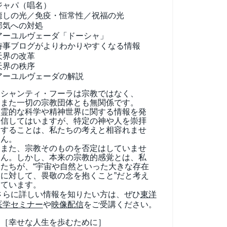
ジャパ（唱名）
癒しの光／免疫・恒常性／祝福の光
邪気への対処
アーユルヴェーダ
「ドーシャ」
時事ブログがよりわかりやすくなる情報
天界の改革
天界の秩序
アーユルヴェーダの解説
シャンティ・フーラは宗教ではなく、
また一切の宗教団体とも無関係です。
霊的な科学や精神世界に関する情報を発
信してはいますが、特定の神や人を崇拝
することは、私たちの考えと相容れませ
ん。
また、宗教そのものを否定はしていませ
ん。しかし、本来の宗教的感覚とは、私
たちが、“宇宙や自然といった大きな存在
に対して、畏敬の念を抱くこと”だと考え
ています。
さらに詳しい情報を知りたい方は、ぜひ
東洋
医学セミナー
や
映像配信
をご受講ください。
［幸せな人生を歩むために］