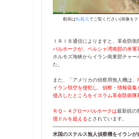
動画は
転載元
でご覧ください(画像をク
ＩＲＩＢ通信によりますと、革命防衛
バルホークが、ペルシャ湾南部の米軍
ホルモズ海峡からイラン南東部チャー
た。
また、「アメリカの偵察用無人機は、
イラン領空を侵犯し、偵察・情報収集
侵入したところをイスラム革命防衛隊
ＲＱ－４グローバルホークは
最新鋭の
億ドルを超える
とされています。
—————————————————
米国のステルス無人偵察機をイランが