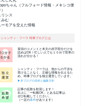
しんしん丸
popoちゃん（フルフォード情報・メキシコ便
り）
ユリシス
まみむ
ユーモアを交えた情報
シャンティ・フーラ 時事ブログとは
冒頭のコメントと本文の
赤字部分
だけを
読めばOK！忙しい人でも１０分で世界の
流れが分かる！
シャンティ・フーラは、他からの干渉を
受けることなく、正確な情報を伝えるた
め、時事ブログを独立運営しています。
▶本ブログの目的と編集方針
記事の拡散を歓迎します！
右上に「〜転載OK」とある記事は、
ぜひ転載してください。
（一定の
条件
があります）