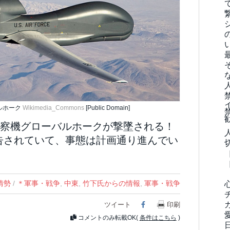
ルホーク
Wikimedia_Commons
[Public Domain]
察機グローバルホークが撃墜される！
告されていて、事態は計画通り進んでい
情勢
/
＊軍事・戦争
,
中東
,
竹下氏からの情報
,
軍事・戦争
ツイート
Facebook
印刷
コメントのみ転載OK(
条件はこちら
)