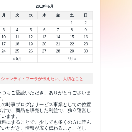
2019年6月
月
火
水
木
金
土
日
1
2
3
4
5
6
7
8
9
10
11
12
13
14
15
16
17
18
19
20
21
22
23
24
25
26
27
28
29
30
« 5月
7月 »
シャンティ・フーラが伝えたい、大切なこと
いつもご愛読いただき、ありがとうございま
す。
この時事ブログはサービス事業としての位置
づけで、商品を販売した利益で、独立運営し
ています。
無料にすることで、少しでも多くの方に読ん
でいただき、情報が広く伝わること、そし