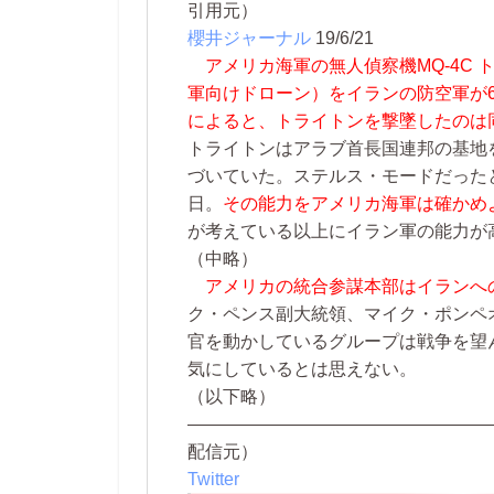
引用元）
櫻井ジャーナル
19/6/21
アメリカ海軍の無人偵察機MQ-4C 
軍向けドローン）をイランの防空軍が6
によると、トライトンを撃墜したのは
トライトンはアラブ首長国連邦の基地
づいていた。ステルス・モードだった
日。
その能力をアメリカ海軍は確かめ
が考えている以上にイラン軍の能力が
（中略）
アメリカの統合参謀本部はイランへ
ク・ペンス副大統領、マイク・ポンペ
官を動かしているグループは戦争を望
気にしているとは思えない。
（以下略）
—————————————————
配信元）
Twitter