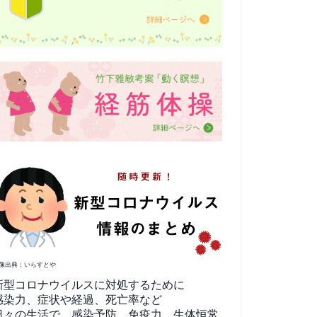
像出典：いらすとや
新型コロナウイルスに対処するために
感染力、症状や経過、死亡率など
日々の生活で、感染予防、免疫力、生体恒常