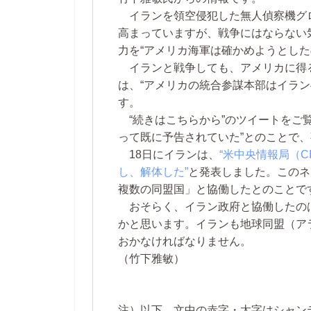
イランを領空侵犯した無人偵察機グ
高まっていますが、戦争にはならない
力を“アメリカ海軍は確かめようとした
イランと戦争しても、アメリカに得
は、“アメリカの統合参謀本部はイラン
す。
“続きはこちらから”のツイートをご覧
って既に予告されていた”とのことで
18日にイランは、
“米中央情報局（
し、解体した”
と発表しました。このネ
複数の同盟国」と協働したとのことで
おそらく、イラン政府と協働したのは
かと思います。イランも地球同盟（ア
おかなければなりません。
（竹下雅敏）
注）以下、文中の赤字・太字はシャン