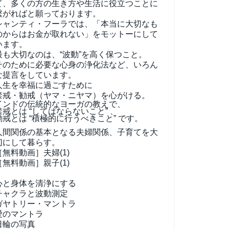
て、
多くの方の生き方や生活に役立つことに
繋がればと願っております。
シャンティ・フーラでは、「本当に大切なも
のからはお金が取れない」をモットーにして
います。
最も大切なのは、“波動”を高く保つこと。
そのために必要な心身の浄化法など、いろん
な提言をしています。
人生を幸福に過ごすために
禁戒・勧戒（ヤマ・ニヤマ）を心がける。
インドの伝統的なヨーガの教えで、
禁戒とは “してはならないこと” 、
勧戒とは “積極的に行うべきこと” です。
人間関係の基本となる夫婦関係、子育てを大
切にして暮らす。
［無料動画］夫婦(1)
［無料動画］親子(1)
心と身体を清浄にする
チャクラと波動測定
ガヤトリー・マントラ
愛のマントラ
日輪の写真