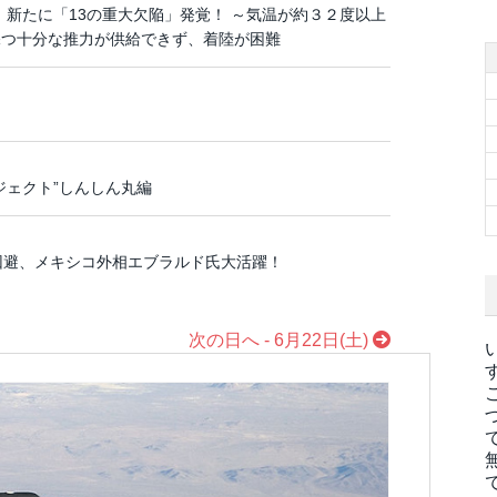
、新たに「13の重大欠陥」発覚！ ～気温が約３２度以上
保つ十分な推力が供給できず、着陸が困難
ジェクト”しんしん丸編
回避、メキシコ外相エブラルド氏大活躍！
次の日へ - 6月22日(土)