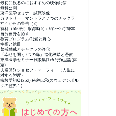
最初に観るのにおすすめの映像配信
無料公開
東洋医学セミナー試聴映像
ガヤトリー・マントラと７つのチャクラ
神々からの警告（2）
有料（550円）
収録時間：約1〜2時間/本
自分自身を癒す
教育プログラム(1)
愛と野心
幸福と徳目
禁戒勧戒とチャクラの浄化
「幸せを開く7つの扉」進化段階と憑依
東洋医学セミナー雑談集(1)
五行類型論(体
癖)
夫婦(63)
ジョセフ・マーフィー（人生に
対する態度）
宗教学
初級(252) 秘密伝承(スウェデンボル
グの霊界１)