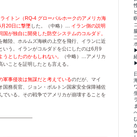
トライトン（RQ-4 グローバルホークのアメリカ海
月20日に撃墜
​した。
（中略）…
イラン側の説明
同国が独自に開発した防空システムのコルダド。
を離陸、ホルムズ海峡の上空を飛行、イランに近
という。イランがコルダドを公にしたのは6月9
ようとしたのかもしれない。
（中略）…
アメリカ
高いことを証明したとも言える。
の軍事侵攻は無謀だと考えている
のだが、マイ
オ国務長官、ジョン・ボルトン国家安全保障補佐
んでいる。その戦争でアメリカが崩壊することを
———————
s