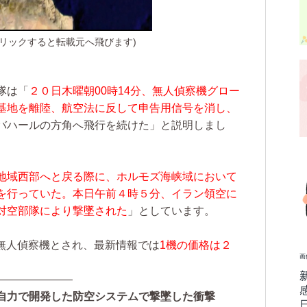
リックすると転載元へ飛びます)
隊は「
２０日木曜朝00時14分、無人偵察機グロー
基地を離陸、航空法に反して申告用信号を消し、
バハールの方角へ飛行を続けた」と説明しまし
地域西部へと戻る際に、ホルモズ海峡域において
を行っていた。本日午前４時５分、イラン領空に
対空部隊により撃墜された
」としています。
無人偵察機とされ、最新情報では
1機の価格は２
画
———————
自力で開発した防空システムで撃墜した衝撃