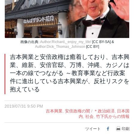
画像の出典:
Author:Richard,_enjoy_my_life!
[CC BY-SA] &
Author:Dick_Thomas_Johnson
[CC BY]
吉本興業と安倍政権は癒着しており、吉本興
業、維新、安倍官邸、万博、沖縄、カジノは
一本の線でつながる ～教育事業など行政案
件に進出している吉本興業が、反社リスクを
抱えている
2019/07/31 9:50 PM
吉本興業
,
安倍政権の闇
/
＊政治経済
,
日本国
内
,
社会
,
竹下氏からの情報
ツイート
Facebook
印刷