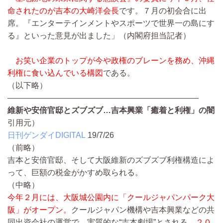
命されたのが吉本の大崎洋会長
です。７月の初会合に出
席。『エンターテインメントやスポーツで世界一の島にす
る』といった意見が出ました」（内閣府担当記者）
お笑い企業のトップが今や政権のブレーンを務め、沖縄
利権に食い込んでいる構図
である。
（以下略）
————————————————————————
維新や安倍官邸とズブズブ…吉本興業「癒着と利権」の闇
引用元）
日刊ゲンダイDIGITAL
19/7/26
（前略）
吉本と安倍官邸、そして大阪維新のズブズブ利権構造によ
って、巨額の税金がかすめ取られる。
（中略）
今年２月には、大阪城公園内に「クールジャパンパーク大
阪」がオープン。
クールジャパン機構や吉本興業などの共
同出資会社の運営で、実質的な“吉本劇場”とされる。
２０