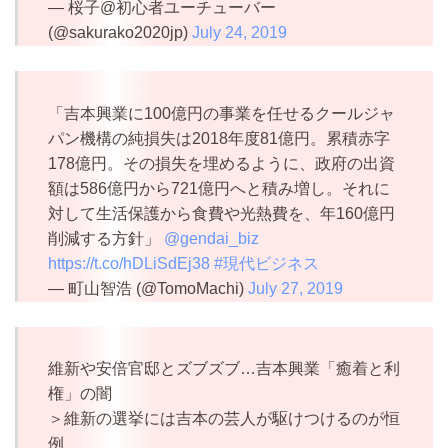
— 桜子@初心者ユーチューバー
(@sakurako2020jp)
July 24, 2019
「吉本興業に100億円の事業を任せるクールジャ
パン機構の純損失は2018年度81億円。累積赤字
178億円。その損失を埋めるように、政府の出資
額は586億円から721億円へと積み増し。それに
対して生活保護から食費や光熱費を、年160億円
削減する方針」
@gendai_biz
https://t.co/hDLiSdEj38
#現代ビジネス
— 町山智浩 (@TomoMachi)
July 27, 2019
維新や安倍官邸とズブズブ…吉本興業「癒着と利
権」の闇
＞維新の選挙には吉本の芸人が駆けつけるのが恒
例