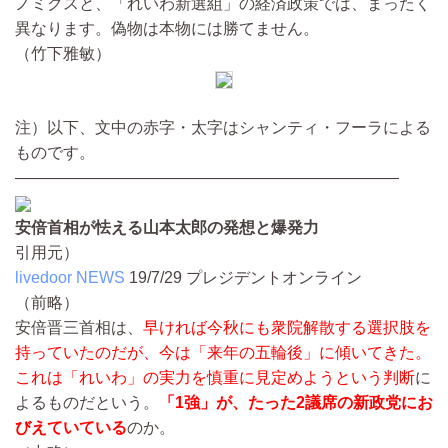
ノミクスと、「れいわ新選組」の経済政策では、まったく
異なります。偽物は本物には勝てません。
（竹下雅敏）
注）以下、文中の赤字・太字はシャンティ・フーラによる
ものです。
————————————————————————
安倍首相が怯える山本太郎の発想と爆発力
引用元）
livedoor NEWS
19/7/29
プレジデントオンライン
（前略）
安倍晋三首相は、
早ければ今秋にも衆院解散する選択肢を
持っていたのだが、今は「来年の五輪後」に傾いてきた。
これは「れいわ」の実力を慎重に見定めようという判断
に
よるものだという。
「1強」が、たった2議席の新政党にお
びえていている
のか。