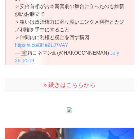
＞安倍首相が吉本新喜劇の舞台に立ったのも維新
側のお膳立て
＞狙いは政治権力に寄り添いエンタメ利権とカジ
ノ利権を手中にすること
＞仲間内に利権と税金を回す構図
https://t.co/8HeZLJ7VAY
— 𓉤箱コネマン𓁷 (@HAKOCONNEMAN)
July
26, 2019
» 続きはこちらから