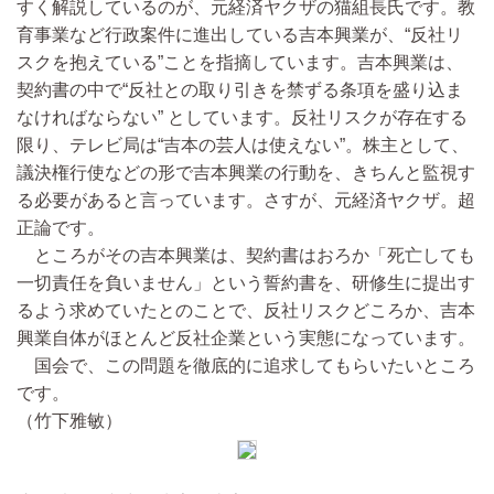
すく解説しているのが、元経済ヤクザの猫組長氏です。教
育事業など行政案件に進出している吉本興業が、“反社リ
スクを抱えている”ことを指摘しています。吉本興業は、
契約書の中で“反社との取り引きを禁ずる条項を盛り込ま
なければならない” としています。反社リスクが存在する
限り、テレビ局は“吉本の芸人は使えない”。株主として、
議決権行使などの形で吉本興業の行動を、きちんと監視す
る必要があると言っています。さすが、元経済ヤクザ。超
正論です。
ところがその吉本興業は、契約書はおろか「死亡しても
一切責任を負いません」という誓約書を、研修生に提出す
るよう求めていたとのことで、反社リスクどころか、吉本
興業自体がほとんど反社企業という実態になっています。
国会で、この問題を徹底的に追求してもらいたいところ
です。
（竹下雅敏）