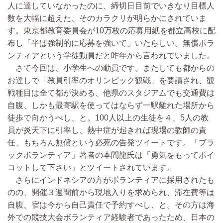
人に達していなかったのに、締切日目前でいきなり目標人
数を大幅に超えた、そのカラクリが明らかにされていま
す。東京都教育委員会が10万枚の応募用紙を都立高校に配
布し「半ば強制的に応募を強いて」いたらしい。無償ボラ
ンティアという学徒動員だと昨年から言われていました。
さて今回は、小学生への動員です。またしても都からの
お達しで「教員引率のオリンピック観戦」を要請され、観
戦種目は全て都が決める、他県のスタジアムでも交通費は
自腹、しかも最寄駅を使ってはならず一駅離れた場所から
徒歩で向かうべし、と。100人以上の生徒を４、5人の教
員が炎天下に引率し、熱中症が起きれば現場の教師の責
任、もちろん無償という必死の告発ツイートです。「ブラ
ックボランティア」著者の本間龍氏は「勇気をもってボイ
コットして下さい」とツイートされています。
さらにインドネシアの方がボランティアに採用されたも
のの、開催３週間前から現地入りを求められ、滞在費等は
自腹、宿は今から自己責任で予約すべし、と。その方は海
外での競技大会ボランティア経験者であったため、日本の