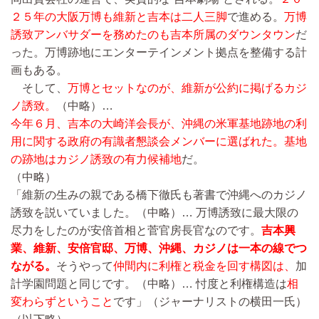
２５年の大阪万博も維新と吉本は二人三脚
で進める。
万博
誘致アンバサダーを務めたのも吉本所属のダウンタウン
だ
った。万博跡地にエンターテインメント拠点を整備する計
画もある。
そして、
万博とセットなのが、維新が公約に掲げるカジ
ノ誘致。
（中略）…
今年６月、吉本の大崎洋会長が、沖縄の米軍基地跡地の利
用に関する政府の有識者懇談会メンバーに選ばれた。基地
の跡地はカジノ誘致の有力候補地
だ。
（中略）
「維新の生みの親である橋下徹氏も著書で沖縄へのカジノ
誘致を説いていました。
（中略）…
万博誘致に最大限の
尽力をしたのが安倍首相と菅官房長官なのです。
吉本興
業、維新、安倍官邸、万博、沖縄、カジノは一本の線でつ
ながる。
そうやって
仲間内に利権と税金を回す構図は、
加
計学園問題と同じです。
（中略）…
忖度と利権構造は
相
変わらずということ
です」（ジャーナリストの横田一氏）