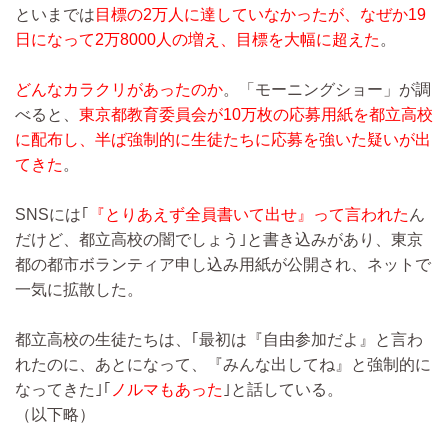
といまでは
目標の2万人に達していなかったが、なぜか19
日になって2万8000人の増え、目標を大幅に超えた
。
どんなカラクリがあったのか
。「モーニングショー」が調
べると、
東京都教育委員会が10万枚の応募用紙を都立高校
に配布し、半ば強制的に生徒たちに応募を強いた疑いが出
てきた
。
SNSには｢
『とりあえず全員書いて出せ』って言われた
ん
だけど、都立高校の闇でしょう｣と書き込みがあり、東京
都の都市ボランティア申し込み用紙が公開され、ネットで
一気に拡散した。
都立高校の生徒たちは、｢最初は『自由参加だよ』と言わ
れたのに、あとになって、『みんな出してね』と強制的に
なってきた｣｢
ノルマもあった
｣と話している。
（以下略）