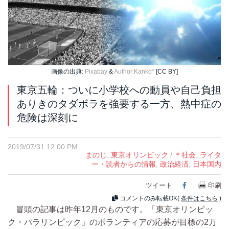
画像の出典:
Pixabay
&
Author:Kanko*
[CC BY]
東京五輪：ついに小学校への動員や自己負担
ありきのタダボラを強要する一方、熱中症の
危険は深刻に
2019/07/31 12:00 PM
まのじ
,
東京オリンピック
/
＊社会
,
ライタ
ー・読者からの情報
,
政治経済
,
日本国内
ツイート
Facebook
印刷
コメントのみ転載OK(
条件はこちら
)
冒頭の記事は昨年12月のものです。「東京オリンピッ
ク・パラリンピック」のボランティアの応募が目標の2万