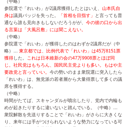
（中略）
参院選で「れいわ」が2議席獲得したとはいえ、
山本氏自
身は
議員バッジを失った。
「首相を目指す」
と言っても普
通なら誰も見向きもしないだろうがが、
今の彼の口から出
る言葉は「大風呂敷」には聞こえない。
（中略）
参院選で「れいわ」が獲得したのはわずか2議席だが
（中
略）…
東京都では、比例代表で「れいわ」は45万8151票
獲得
した。
これは日本維新の会の47万9908票とほぼ同
じ。社民党はもちろん、国民民主党よりも多い。もはや主
要政党と言っていい。
今の勢いのまま衆院選に突入したら
「れいわ」は、無党派の若者層から大量得票して多くの議
席を獲得する。
（中略）
時間がたてば、スキャンダルが噴出したり、党内で内輪も
めが起きたりするに違いないと踏んでいる。
（中略）…
衆院解散を先送りすることで「れいわ」がさらに大きくな
り、来年には手がつけられないような勢力になっている可