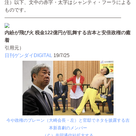
注）以下、文中の赤字・太字はシャンティ・フーラによる
ものです。
————————————————————————
内紛が飛び火 税金122億円が乱舞する吉本と安倍政権の癒
着
引用元）
日刊ゲンダイDIGITAL
19/7/25
今や政権のブレーン（大崎会長・左）と官邸でネタを披露する吉
本新喜劇のメンバー
（Ｃ）共同通信社拡大する