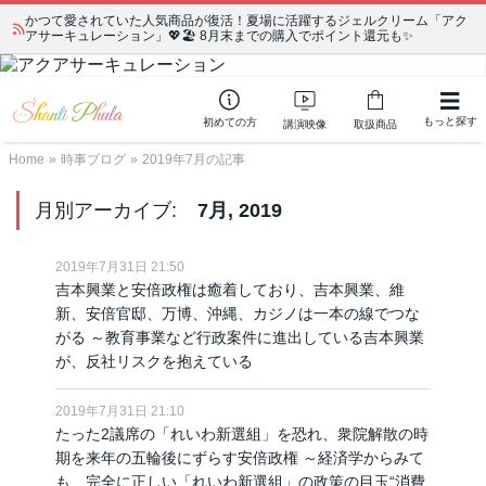
かつて愛されていた人気商品が復活！夏場に活躍するジェルクリーム「アク
アサーキュレーション」💖🏖️ 8月末までの購入でポイント還元も✨
もっと探す
初めての方
講演映像
取扱商品
Home
»
時事ブログ
»
2019年7月の記事
月別アーカイブ:
7月, 2019
2019年7月31日 21:50
吉本興業と安倍政権は癒着しており、吉本興業、維
新、安倍官邸、万博、沖縄、カジノは一本の線でつな
がる ～教育事業など行政案件に進出している吉本興業
が、反社リスクを抱えている
2019年7月31日 21:10
たった2議席の「れいわ新選組」を恐れ、衆院解散の時
期を来年の五輪後にずらす安倍政権 ～経済学からみて
も、完全に正しい「れいわ新選組」の政策の目玉“消費