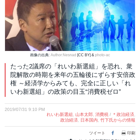
画像の出典:
Author:Nesnad
[CC BY] &
photo-ac
たった2議席の「れいわ新選組」を恐れ、衆
院解散の時期を来年の五輪後にずらす安倍政
権 ～経済学からみても、完全に正しい「れ
いわ新選組」の政策の目玉“消費税ゼロ”
2019/07/31 9:10 PM
れいわ新選組
,
山本太郎
,
消費税
/
＊政治経済
,
政治経済
,
日本国内
,
竹下氏からの情報
ツイート
Facebook
印刷