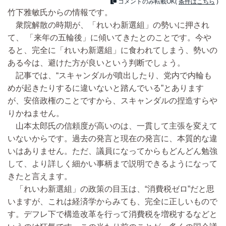
コメントのみ転載OK(
条件はこちら
)
竹下雅敏氏からの情報です。
衆院解散の時期が、「れいわ新選組」の勢いに押され
て、 「来年の五輪後」に傾いてきたとのことです。今や
ると、完全に「れいわ新選組」に食われてしまう、勢いの
ある今は、避けた方が良いという判断でしょう。
記事では、“スキャンダルが噴出したり、党内で内輪も
めが起きたりするに違いないと踏んでいる”とあります
が、安倍政権のことですから、スキャンダルの捏造すらや
りかねません。
山本太郎氏の信頼度が高いのは、一貫して主張を変えて
いないからです。過去の発言と現在の発言に、本質的な違
いはありません。ただ、議員になってからもどんどん勉強
して、より詳しく細かい事柄まで説明できるようになって
きたと言えます。
「れいわ新選組」の政策の目玉は、“消費税ゼロ”だと思
いますが、これは経済学からみても、完全に正しいもので
す。デフレ下で構造改革を行って消費税を増税するなどと