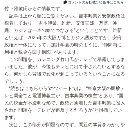
コメントのみ転載OK(
条件はこちら
)
竹下雅敏氏からの情報です。
記事は上から順にご覧ください。吉本興業と安倍政権は
癒着しており、“吉本興業、維新、安倍官邸、万博、沖
縄、カジノは一本の線でつながる”ということです。維新
といえば、2025年の大阪万博とカジノ誘致ですが、安倍
政権と一体になって、加計学園の時のように、“仲間内に
利権と税金を回す構図” があります。
この問題を、カンニング竹山氏がテレビで暴露してしま
いました。彼が、今後もテレビに出て干されないとするな
ら、何かしら背後で変化が起こっているということになる
でしょう。
“続きはこちらから”のツイートでは、“東京大阪の民放テ
レビ局全てと電通博報堂が、吉本興業の株主”とあり、“国
民の税金が不透明な形で、政権と癒着した吉本興業に投入
された問題を、テレビが追及するだろうか”と指摘してい
ます。
実は、この部分が問題なのです。問題の本質をわかりや