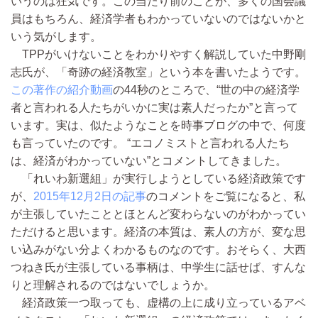
いうのは狂気です。この当たり前のことが、多くの国会議
員はもちろん、経済学者もわかっていないのではないかと
いう気がします。
TPPがいけないことをわかりやすく解説していた中野剛
志氏が、「奇跡の経済教室」という本を書いたようです。
この著作の紹介動画
の44秒のところで、“世の中の経済学
者と言われる人たちがいかに実は素人だったか”と言って
います。実は、似たようなことを時事ブログの中で、何度
も言っていたのです。 “エコノミストと言われる人たち
は、経済がわかっていない”とコメントしてきました。
「れいわ新選組」が実行しようとしている経済政策です
が、
2015年12月2日の記事
のコメントをご覧になると、私
が主張していたこととほとんど変わらないのがわかってい
ただけると思います。経済の本質は、素人の方が、変な思
い込みがない分よくわかるものなのです。おそらく、大西
つねき氏が主張している事柄は、中学生に話せば、すんな
りと理解されるのではないでしょうか。
経済政策一つ取っても、虚構の上に成り立っているアベ