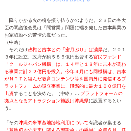
降りかかる火の粉を振り払うかのようだ。２３日の各大
臣の閣議後会見は「闇営業」問題に端を発した吉本興業の
お家騒動への苦情の嵐だった。
（中略）
それだけ
政権と吉本との「蜜月ぶり」は濃厚
だ。２０１
３年に設立、政府が約５８６億円出資する
官民ファンド
「クールジャパン機構」は、１４年と１８年に吉本が関わ
る事業に計２２億円を投入。今年４月にも同機構は、吉本
がＮＴＴと組んだ教育コンテンツ等を国内外に発信するプ
ラットフォームの設立事業に、段階的に最大１００億円を
出資
することを決めた。
（中略）…
プラットフォームの
拠点となるアトラクション施設は沖縄県
に設置するとい
う。
「その
沖縄の米軍基地跡地利用について
有識者が集まる
『基地跡地の未来に関する懇談会』の委員に今年６月、任