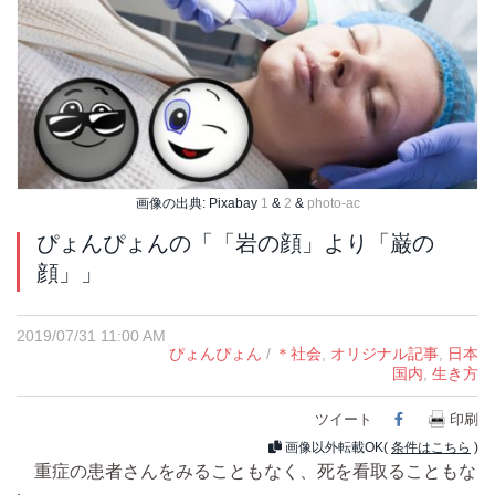
画像の出典: Pixabay
1
&
2
&
photo-ac
ぴょんぴょんの「「岩の顔」より「巌の
顔」」
2019/07/31 11:00 AM
ぴょんぴょん
/
＊社会
,
オリジナル記事
,
日本
国内
,
生き方
ツイート
Facebook
印刷
画像以外転載OK(
条件はこちら
)
重症の患者さんをみることもなく、死を看取ることもな