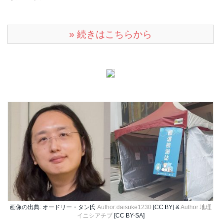
» 続きはこちらから
画像の出典: オードリー・タン氏
Author:daisuke1230
[CC BY] &
Author:地理
イニシアチブ
[CC BY-SA]