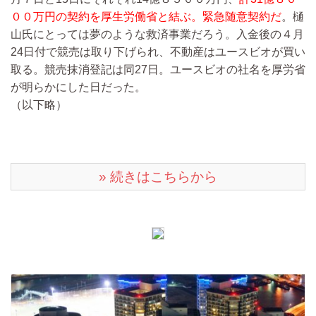
００万円の契約を厚生労働省と結ぶ。緊急随意契約だ
。樋
山氏にとっては夢のような救済事業だろう。入金後の４月
24日付で競売は取り下げられ、不動産はユースビオが買い
取る。競売抹消登記は同27日。ユースビオの社名を厚労省
が明らかにした日だった。
（以下略）
» 続きはこちらから