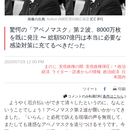
画像の出典:
Author:内閣官房内閣広報室
[CC BY]
驚愕の「アベノマスク」第２波、8000万枚
を既に発注 〜 総額507億円は本当に必要な
感染対策に充てるべきだった
2020/07/29 12:00 PM
まのじ
,
安倍政権の闇
,
安倍政権弾圧
/
＊政治
経済
,
ライター・読者からの情報
,
政治経済
,
日
本国内
ツイート
Facebook
印刷
コメントのみ転載OK(
条件はこちら
)
ようやく厄介払いができて清々したというのに、なんと
いうことでしょう！アベノマスク第２波が襲いかかってき
ました。「いらん」と必死で訴える現場の声を無視して、
またしても迷惑なアベノマスクを送りつけるそうです。今