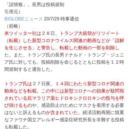
「誤情報」、長男は投稿規制
引用元）
BIGLOBEニュース
20/7/29
時事通信
（前略）
米ツイッター社は
２８日、
トランプ大統領がリツイート
（転載）した新型コロナウイルス関連の動画などが「誤解
を生じさせる」と警告し、転載した動画の一部を削除
し
た。また、トランプ氏の長男ドナルド・トランプ・ジュニ
ア氏に対しても、投稿削除を命じるとともに投稿を１２時
間規制すると通告した。
トランプ氏は
２７日夜、
１４回にわたり新型コロナ関連の
動画などを転載。この中には新型コロナへの効果が疑問視
されている抗マラリア薬ヒドロキシクロロキンの投与を呼
び掛けるもの
や、感染防止のためにマスクを着用する必要
はないと訴えるもの
が含まれていた。
経済活動再開に慎重
なファウチ国立アレルギー感染症研究所長を非難する投稿
も転載した。