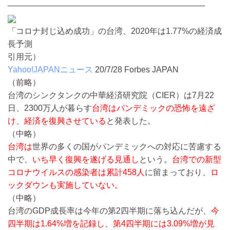
————————————————————————
「コロナ封じ込め成功」の台湾、2020年は1.77%の経済成
長予測
引用元）
Yahoo!JAPANニュース
20/7/28
Forbes JAPAN
（前略）
台湾のシンクタンクの中華経済研究院（CIER）は7月22
日、2300万人が暮らす
台湾はパンデミックの恐怖を遠ざ
け、経済を復興させている
と発表した。
（中略）
台湾は
世界の多くの国がパンデミックへの対応に苦慮する
中で、
いち早く復興を遂げる見通し
という。
台湾での新型
コロナウイルスの感染者は累計458人
に留まっており、
ロ
ックダウンも実施していない。
（中略）
台湾のGDP成長率は今年の第2四半期に落ち込んだが、
今
四半期は1.64%増を記録し、第4四半期には3.09%増が見