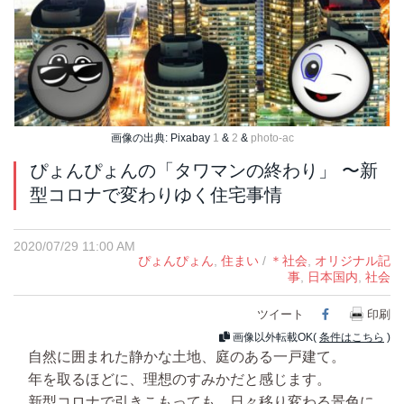
画像の出典: Pixabay
1
&
2
&
photo-ac
ぴょんぴょんの「タワマンの終わり」 〜新
型コロナで変わりゆく住宅事情
2020/07/29 11:00 AM
ぴょんぴょん
,
住まい
/
＊社会
,
オリジナル記
事
,
日本国内
,
社会
ツイート
Facebook
印刷
画像以外転載OK(
条件はこちら
)
自然に囲まれた静かな土地、庭のある一戸建て。
年を取るほどに、理想のすみかだと感じます。
新型コロナで引きこもっても、日々移り変わる景色に、