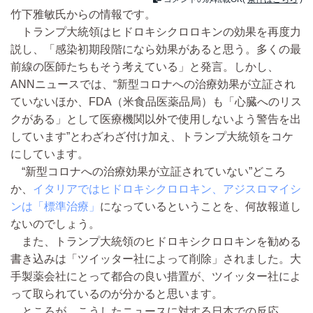
竹下雅敏氏からの情報です。
トランプ大統領はヒドロキシクロロキンの効果を再度力
説し、「感染初期段階になら効果があると思う。多くの最
前線の医師たちもそう考えている」と発言。しかし、
ANNニュースでは、“新型コロナへの治療効果が立証され
ていないほか、FDA（米食品医薬品局）も「心臓へのリス
クがある」として医療機関以外で使用しないよう警告を出
しています”とわざわざ付け加え、トランプ大統領をコケ
にしています。
“新型コロナへの治療効果が立証されていない”どころ
か、
イタリアではヒドロキシクロロキン、アジスロマイシ
ンは「標準治療」
になっているということを、何故報道し
ないのでしょう。
また、トランプ大統領のヒドロキシクロロキンを勧める
書き込みは「ツイッター社によって削除」されました。大
手製薬会社にとって都合の良い措置が、ツイッター社によ
って取られているのが分かると思います。
ところが、こうしたニュースに対する日本での反応