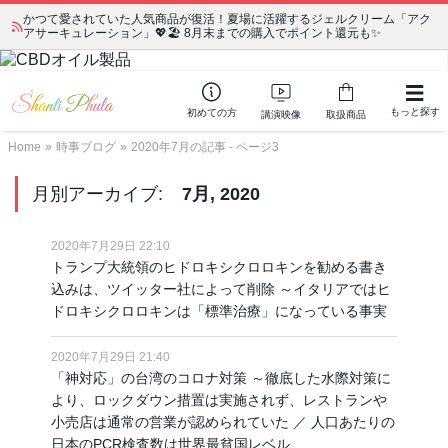
かつて愛されていた人気商品が復活！夏場に活躍するジェルクリーム「アク
アサーキュレーション」💖🏖️ 8月末までの購入でポイント還元も✨
もっと探す
初めての方
講演映像
取扱商品
Home
»
時事ブログ
»
2020年7月の記事 - ページ3
月別アーカイブ:
7月, 2020
2020年7月29日 22:10
トランプ大統領のヒドロキシクロロキンを勧める書き
込みは、ツイッター社によって削除 ～イタリアではヒ
ドロキシクロロキンは「標準治療」になっている事実
2020年7月29日 21:40
「神対応」の台湾のコロナ対策 ～徹底した水際対策に
より、ロックダウン措置は実施されず、レストランや
小売店は通常の営業が認められていた ／ 人口あたりの
日本のPCR検査数は世界最貧国レベル