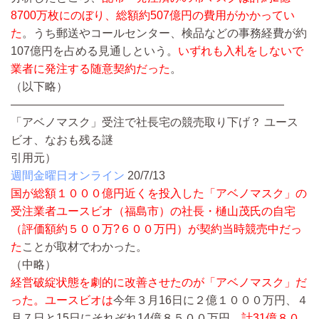
8700万枚にのぼり、総額約507億円の費用がかかってい
た
。うち郵送やコールセンター、検品などの事務経費が約
107億円を占める見通しという。
いずれも入札をしないで
業者に発注する随意契約だった
。
（以下略）
————————————————————————
「アベノマスク」受注で社長宅の競売取り下げ？ ユース
ビオ、なおも残る謎
引用元）
週間金曜日オンライン
20/7/13
国が総額１０００億円近くを投入した「アベノマスク」の
受注業者ユースビオ（福島市）の社長・樋山茂氏の自宅
（評価額約５００万?６００万円）が契約当時競売中だっ
た
ことが取材でわかった。
（中略）
経営破綻状態を劇的に改善させたのが「アベノマスク」だ
った。ユースビオは
今年３月16日に２億１０００万円、４
月７日と15日にそれぞれ14億８５００万円、
計31億８０