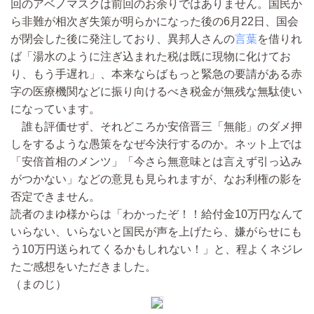
回のアベノマスクは前回のお余りではありません。国民か
ら非難が相次ぎ失策が明らかになった後の6月22日、国会
が閉会した後に発注しており、異邦人さんの
言葉
を借りれ
ば「湯水のように注ぎ込まれた税は既に現物に化けてお
り、もう手遅れ」、本来ならばもっと緊急の要請がある赤
字の医療機関などに振り向けるべき税金が無残な無駄使い
になっています。
誰も評価せず、それどころか安倍晋三「無能」のダメ押
しをするような愚策をなぜ今決行するのか。ネット上では
「安倍首相のメンツ」「今さら無意味とは言えず引っ込み
がつかない」などの意見も見られますが、なお利権の影を
否定できません。
読者のまゆ様からは「わかったぞ！！給付金10万円なんて
いらない、いらないと国民が声を上げたら、嫌がらせにも
う10万円送られてくるかもしれない！」と、程よくネジレ
たご感想をいただきました。
（まのじ）