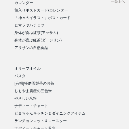
カレンダー
額入りポストカード/カレンダー
「神々のイラスト」ポストカード
ヒマラヤハチミツ
身体が喜ぶ紅茶(アッサム)
身体が喜ぶ紅茶(ダージリン)
アリサンの自然食品
オリーブオイル
パスタ
[有機]播磨園製茶のお茶
しもやま農産の三色米
やさしい米粉
ナディー・チャート
ピヨちゃんキッチン＆ダイニングアイテム
ランチョンマット＆コースター
ナディー・チャート風水