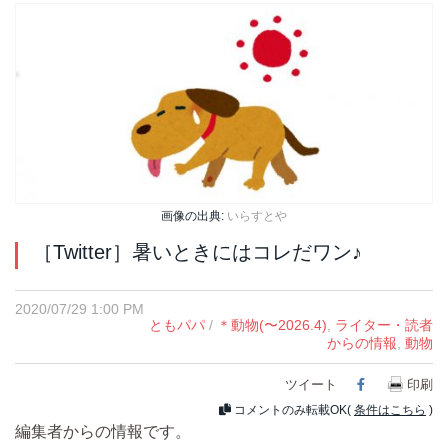
画像の出典:
いらすとや
［Twitter］暑いときにはコレだワン♪
2020/07/29 1:00 PM
ともパパ
/
＊動物(〜2026.4)
,
ライター・読者
からの情報
,
動物
ツイート
Facebook
印刷
コメントのみ転載OK(
条件はこちら
)
編集者からの情報です。