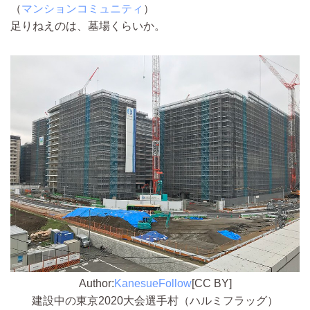
（
マンションコミュニティ
）
足りねえのは、墓場くらいか。
Author:
KanesueFollow
[CC BY]
建設中の東京2020大会選手村（ハルミフラッグ）