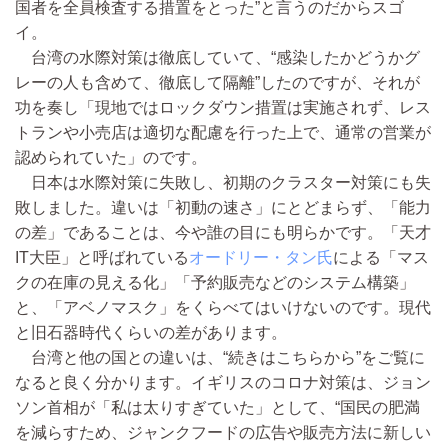
国者を全員検査する措置をとった”と言うのだからスゴ
イ。
台湾の水際対策は徹底していて、“感染したかどうかグ
レーの人も含めて、徹底して隔離”したのですが、それが
功を奏し「現地ではロックダウン措置は実施されず、レス
トランや小売店は適切な配慮を行った上で、通常の営業が
認められていた」のです。
日本は水際対策に失敗し、初期のクラスター対策にも失
敗しました。違いは「初動の速さ」にとどまらず、「能力
の差」であることは、今や誰の目にも明らかです。「天才
IT大臣」と呼ばれている
オードリー・タン氏
による「マス
クの在庫の見える化」「予約販売などのシステム構築」
と、「アベノマスク」をくらべてはいけないのです。現代
と旧石器時代くらいの差があります。
台湾と他の国との違いは、“続きはこちらから”をご覧に
なると良く分かります。イギリスのコロナ対策は、ジョン
ソン首相が「私は太りすぎていた」として、“国民の肥満
を減らすため、ジャンクフードの広告や販売方法に新しい