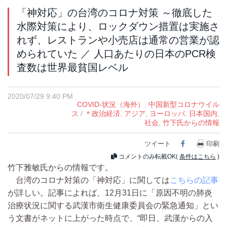
「神対応」の台湾のコロナ対策 ～徹底した
水際対策により、ロックダウン措置は実施さ
れず、レストランや小売店は通常の営業が認
められていた ／ 人口あたりの日本のPCR検
査数は世界最貧国レベル
2020/07/29 9:40 PM
COVID-状況（海外）
,
中国新型コロナウイル
ス
/
＊政治経済
,
アジア
,
ヨーロッパ
,
日本国内
,
社会
,
竹下氏からの情報
ツイート
Facebook
印刷
コメントのみ転載OK(
条件はこちら
)
竹下雅敏氏からの情報です。
台湾のコロナ対策の「神対応」に関しては
こちらの記事
が詳しい。記事によれば、12月31日に「原因不明の肺炎
治療状況に関する武漢市衛生健康委員会の緊急通知」とい
う文書がネットに上がった時点で、“即日、武漢からの入