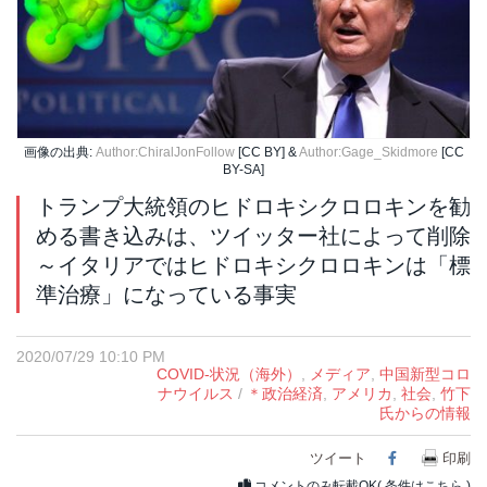
画像の出典:
Author:ChiralJonFollow
[CC BY] &
Author:Gage_Skidmore
[CC
BY-SA]
トランプ大統領のヒドロキシクロロキンを勧
める書き込みは、ツイッター社によって削除
～イタリアではヒドロキシクロロキンは「標
準治療」になっている事実
2020/07/29 10:10 PM
COVID-状況（海外）
,
メディア
,
中国新型コロ
ナウイルス
/
＊政治経済
,
アメリカ
,
社会
,
竹下
氏からの情報
ツイート
Facebook
印刷
コメントのみ転載OK(
条件はこちら
)