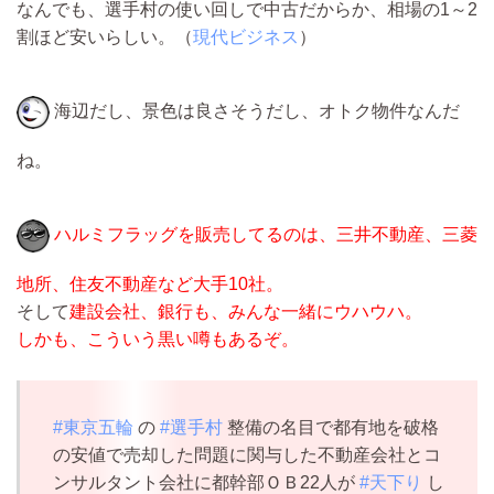
なんでも、選手村の使い回しで中古だからか、相場の1～2
割ほど安いらしい。（
現代ビジネス
）
海辺だし、景色は良さそうだし、オトク物件なんだ
ね。
ハルミフラッグを販売してるのは、三井不動産、三菱
地所、住友不動産など大手10社。
そして
建設会社、銀行も、みんな一緒にウハウハ。
しかも、こういう黒い噂もあるぞ。
#東京五輪
の
#選手村
整備の名目で都有地を破格
の安値で売却した問題に関与した不動産会社とコ
ンサルタント会社に都幹部ＯＢ22人が
#天下り
し