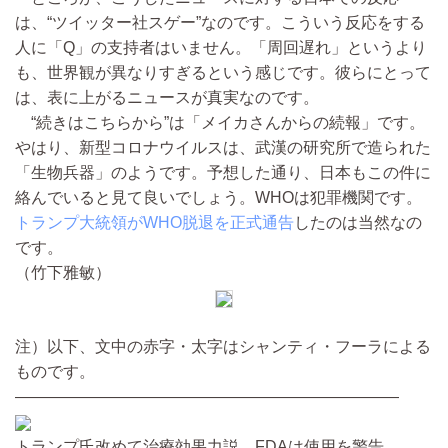
は、“ツイッター社スゲー”なのです。こういう反応をする
人に「Q」の支持者はいません。「周回遅れ」というより
も、世界観が異なりすぎるという感じです。彼らにとって
は、表に上がるニュースが真実なのです。
“続きはこちらから”は「メイカさんからの続報」です。
やはり、新型コロナウイルスは、武漢の研究所で造られた
「生物兵器」のようです。予想した通り、日本もこの件に
絡んでいると見て良いでしょう。WHOは犯罪機関です。
トランプ大統領がWHO脱退を正式通告
したのは当然なの
です。
（竹下雅敏）
注）以下、文中の赤字・太字はシャンティ・フーラによる
ものです。
————————————————————————
トランプ氏改めて治療効果力説 FDAは使用を警告