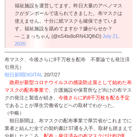
福祉施設を運営してます。昨日大量のアベノマス
クがダンボールで送られてきました。布マスクは
使えません。十分に紙マスクも確保できていま
す。福祉施設を舐めてますか？嫌がらせか？
— こまっちゃん (@nS4tx8oRN4JQIhD)
July 21,
2020
————————————————————————
布マスク、今後さらに8千万枚を配布 不要論でも発注済
引用元）
朝日新聞DIGITAL
20/7/27
政府が新型コロナウイルスの感染防止策として始めた布
マスクの配布事業で
、介護施設や保育所など向けの布マス
クの発注と製造が続き、
今後さらに約8千万枚を配る予定
であることが厚生労働省などへの取材でわかった。
（中略）
朝日新聞は、布マスクの配布事業で厚労省がこれまでに
業者と結んだ全ての契約書計37通を入手。取材も踏まえて
分析したところ、
配布・発注済みの布マスクは計約2億