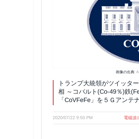
画像の出典:
A
トランプ大統領がツイッター上
相 ～コバルト(Co-49％)鉄(
「CoVFeFe」を５Ｇアン
2020/07/22 9:50 PM
電磁波