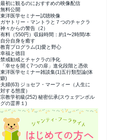
最初に観るのにおすすめの映像配信
無料公開
東洋医学セミナー試聴映像
ガヤトリー・マントラと７つのチャクラ
神々からの警告（2）
有料（550円）
収録時間：約1〜2時間/本
自分自身を癒す
教育プログラム(1)
愛と野心
幸福と徳目
禁戒勧戒とチャクラの浄化
「幸せを開く7つの扉」進化段階と憑依
東洋医学セミナー雑談集(1)
五行類型論(体
癖)
夫婦(63)
ジョセフ・マーフィー（人生に
対する態度）
宗教学
初級(252) 秘密伝承(スウェデンボル
グの霊界１)