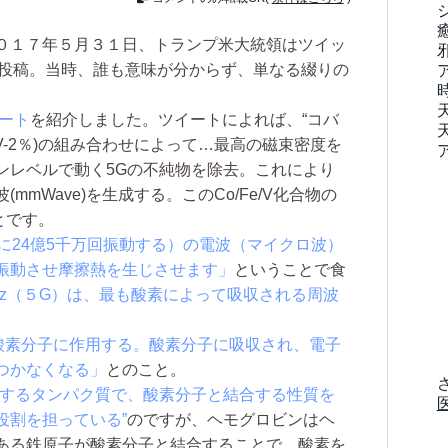
０１７年５月３１日、トランプ米大統領はツイッ
語を投稿。当時、誰も意味が分からず、単なる綴りの
イート
を紹介しました。ツイートによれば、“コバ
ジウム(V-2％)の組み合わせによって…最高の磁束密度を
ンレベルで動く5Gの不純物を除去。これにより
mWave)を生成する。このCo/Fe/V化合物の
ことです。
1秒間に24億5千万回振動する）の電波（マイクロ波）
振動させ摩擦熱を生じさせます」
ということで食
hz（５G）は、最も酸素によって吸収される周波
は酸素分子に作用する。酸素分子に吸収され、電子
つかなくなる」
とのこと。
在するタンパク質で、酸素分子と結合する性質を
役割を担っている”
のですが、ヘモグロビンはヘ
ある鉄原子が酸素分子と結合することで、酸素を