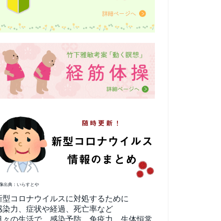
像出典：いらすとや
新型コロナウイルスに対処するために
感染力、症状や経過、死亡率など
日々の生活で、感染予防、免疫力、生体恒常