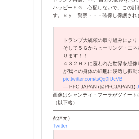
ハッピー５Ｇ！心配しないで。この計
す。Ｂｙ 警察・・・確保し保護され
トランプ大統領の取り組みにより
そして５Ｇからヒーリング・エネ
ります！！
４３２Ｈｚに覆われた世界を想像
が我々の身体の細胞に浸透し振動
pic.twitter.com/tsQq0lUcVB
— PFC JAPAN (@PFCJAPAN1)
J
画像はシャンティ・フーラがツイート
（以下略）
—————————————————
配信元）
Twitter