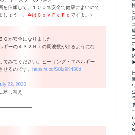
画を信頼して。１００％安全で健康によいので
ましょう。。
今はＣｏＶＦｅＦｅ
ですよ。）
５Ｇが安全になりました！
ルギーの４３２Ｈｚの周波数が出るようにな
してみてください。ヒーリング・エネルギー
させるのです。
https://t.co/S8lz9K430d
uly 22, 2020
に差し替え
———————
s