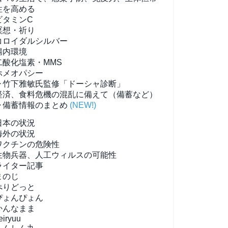
性を高める
ビタミンC
瞑想・祈り
コロイダルシルバー
腸内環境
二酸化塩素・MMS
ホメオパシー
▶竹下雅敏氏監修「ドーシャ診断」
経済、食料危機の混乱に備えて（備蓄など）
▶備蓄情報のまとめ
(NEW!)
日本の状況
海外の状況
ワクチンの危険性
生物兵器、人工ウィルスの可能性
ライター記事
まのじ
ぺりどっと
ぴょんぴょん
かんなまま
eiryuu