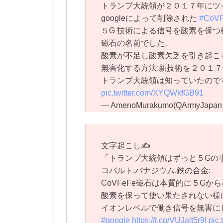
トランプ大統領が２０１７年にツ
googleによって削除された
#CoV
５G 技術による信号を酸素を保
磁石の名前でした、
酸素が不足し酸素欠乏を引き起こ
無害化する方法:新技術を２０１
トランプ大統領は知っていたので
pic.twitter.com/XYQWkfGB91
— AmenoMurakumo(QArmyJapan 
文字起こし✍️
「トランプ大統領はずっと５Gの
コバルト,バナジウム,鉄の合金:
CoVFeFe磁石は本質的に５Gか
酸素を保って使い果たされない様
イオンレベルで働き信号を無害に
#google
https://t.co/VUJalt5r9l
pic