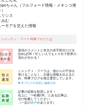
しんしん丸
popoちゃん（フルフォード情報・メキシコ便
り）
ユリシス
まみむ
ユーモアを交えた情報
シャンティ・フーラ 時事ブログとは
冒頭のコメントと本文の
赤字部分
だけを
読めばOK！忙しい人でも１０分で世界の
流れが分かる！
シャンティ・フーラは、他からの干渉を
受けることなく、正確な情報を伝えるた
め、時事ブログを独立運営しています。
▶本ブログの目的と編集方針
記事の拡散を歓迎します！
右上に「〜転載OK」とある記事は、
ぜひ転載してください。
（一定の
条件
があります）