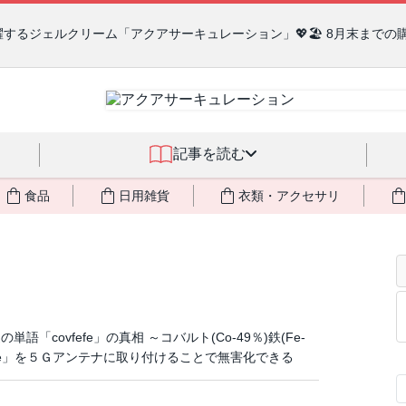
るジェルクリーム「アクアサーキュレーション」💖🏖️ 8月末までの
記事を読む
食品
日用雑貨
衣類・アクセサリ
covfefe」の真相 ～コバルト(Co-49％)鉄(Fe-
FeFe」を５Ｇアンテナに取り付けることで無害化できる