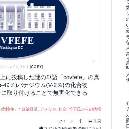
uthor:マイクリヒト
[CC BY]
に投稿した謎の単語「covfefe」の真
Fe-49％)バナジウム(V-2％)の化合物
テナに取り付けることで無害化できる
の危険性
/
＊政治経済
,
アメリカ
,
社会
,
竹下氏からの情報
ツイート
Facebook
印刷
コメントのみ転載OK(
条件はこちら
)