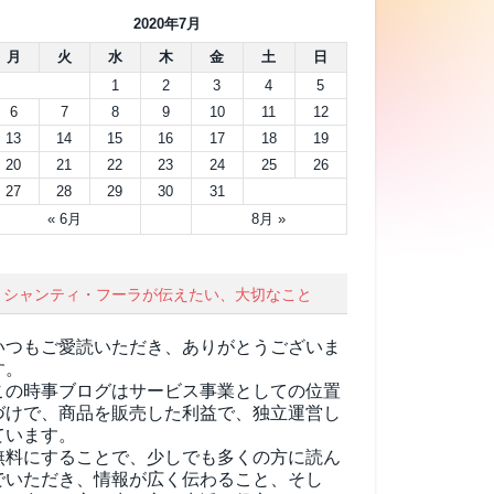
2020年7月
月
火
水
木
金
土
日
1
2
3
4
5
6
7
8
9
10
11
12
13
14
15
16
17
18
19
20
21
22
23
24
25
26
27
28
29
30
31
« 6月
8月 »
シャンティ・フーラが伝えたい、大切なこと
いつもご愛読いただき、ありがとうございま
す。
この時事ブログはサービス事業としての位置
づけで、商品を販売した利益で、独立運営し
ています。
無料にすることで、少しでも多くの方に読ん
でいただき、情報が広く伝わること、そし