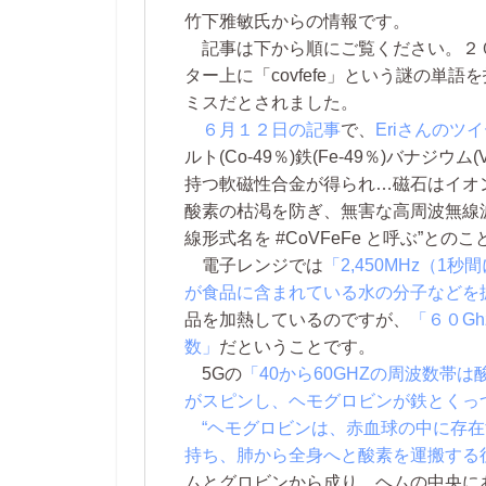
竹下雅敏氏からの情報です。
記事は下から順にご覧ください。２
ター上に「covfefe」という謎の単
ミスだとされました。
６月１２日の記事
で、
Eriさんのツ
ルト(Co-49％)鉄(Fe-49％)バナ
持つ軟磁性合金が得られ…磁石はイオ
酸素の枯渇を防ぎ、無害な高周波無線波(m
線形式名を #CoVFeFe と呼ぶ”との
電子レンジでは
「2,450MHz（
が食品に含まれている水の分子などを
品を加熱しているのですが、
「６０G
数」
だということです。
5Gの
「40から60GHZの周波数帯
がスピンし、ヘモグロビンが鉄とくっ
“ヘモグロビンは、赤血球の中に存
持ち、肺から全身へと酸素を運搬する
ムとグロビンから成り、ヘムの中央に