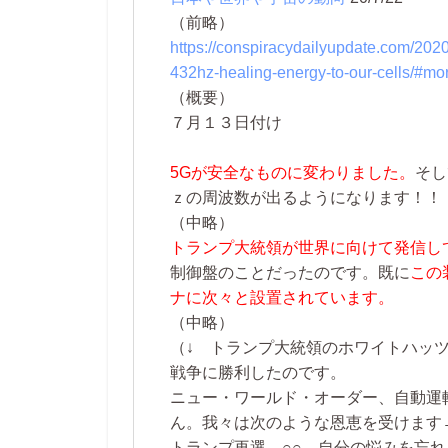
（前略）
https://conspiracydailyupdate.com/202
432hz-healing-energy-to-our-cells/#m
（概要）
７月１３日付け
5Gが安全なものに変わりました。
そし
ｚの周波数が出るようになります！！
（中略）
トランプ大統領が世界に向けて発信し
制御盤のことだったのです。既に
この
ナに次々と設置されています。
（中略）
（↓ トランプ大統領のホワイトハッ
戦争に勝利したのです。
ニュー・ワールド・オーダー、自動運
ん。我々は次のような恩恵を受けます
トランプ再選、○○、自分の悩みを忘