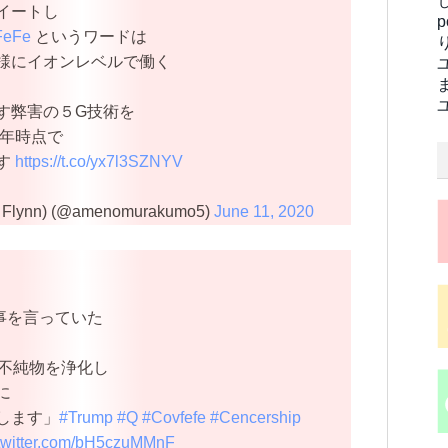
イートし
FeFe
というワードは
つ様にイオンレベルで働く
す弊害の５G技術を
７年時点で
す
https://t.co/yx7l3SZNYV
Flynn) (@amenomurakumo5)
June 11, 2020
事を言っていた
ら不純物を浄化し
に
します」
#Trump
#Q
#Covfefe
#Cencership
.twitter.com/bH5czuMMnF