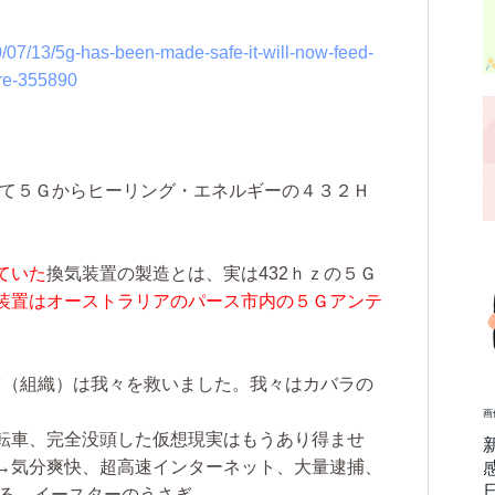
0/07/13/5g-has-been-made-safe-it-will-now-feed-
ore-355890
て５Ｇからヒーリング・エネルギーの４３２Ｈ
ていた
換気装置の製造とは、実は432ｈｚの５Ｇ
装置はオーストラリアのパース市内の５Ｇアンテ
ツ（組織）は我々を救いました。我々はカバラの
画
転車、完全没頭した仮想現実はもうあり得ませ
→気分爽快、超高速インターネット、大量逮捕、
れる、イースターのうさぎ。