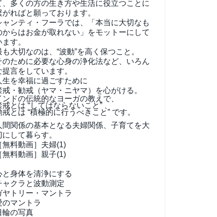
て、
多くの方の生き方や生活に役立つことに
繋がればと願っております。
シャンティ・フーラでは、「本当に大切なも
のからはお金が取れない」をモットーにして
います。
最も大切なのは、“波動”を高く保つこと。
そのために必要な心身の浄化法など、いろん
な提言をしています。
人生を幸福に過ごすために
禁戒・勧戒（ヤマ・ニヤマ）を心がける。
インドの伝統的なヨーガの教えで、
禁戒とは “してはならないこと” 、
勧戒とは “積極的に行うべきこと” です。
人間関係の基本となる夫婦関係、子育てを大
切にして暮らす。
［無料動画］夫婦(1)
［無料動画］親子(1)
心と身体を清浄にする
チャクラと波動測定
ガヤトリー・マントラ
愛のマントラ
日輪の写真