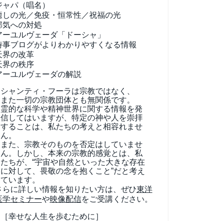
ジャパ（唱名）
癒しの光／免疫・恒常性／祝福の光
邪気への対処
アーユルヴェーダ
「ドーシャ」
時事ブログがよりわかりやすくなる情報
天界の改革
天界の秩序
アーユルヴェーダの解説
シャンティ・フーラは宗教ではなく、
また一切の宗教団体とも無関係です。
霊的な科学や精神世界に関する情報を発
信してはいますが、特定の神や人を崇拝
することは、私たちの考えと相容れませ
ん。
また、宗教そのものを否定はしていませ
ん。しかし、本来の宗教的感覚とは、私
たちが、“宇宙や自然といった大きな存在
に対して、畏敬の念を抱くこと”だと考え
ています。
さらに詳しい情報を知りたい方は、ぜひ
東洋
医学セミナー
や
映像配信
をご受講ください。
［幸せな人生を歩むために］