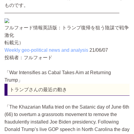
ものです。
————————————————————————
フルフォード情報英語版：トランプ復帰を狙う陰謀で戦争
激化
転載元）
Weekly geo-political news and analysis
21/06/07
投稿者：フルフォード
War Intensifies as Cabal Takes Aim at Returning
Trump
トランプさんの最近の動き
The Khazarian Mafia tried on the Satanic day of June 6th
(66) to overturn a grassroots movement to remove the
fraudulently installed Joe Biden presidency. Following
Donald Trump’s live GOP speech in North Carolina the day