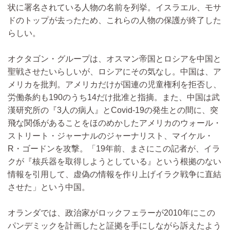
状に署名されている人物の名前を列挙。イスラエル、モサ
ドのトップが去ったため、これらの人物の保護が終了した
らしい。
オクタゴン・グループは、オスマン帝国とロシアを中国と
聖戦させたいらしいが、ロシアにその気なし。中国は、ア
メリカを批判。アメリカだけが国連の児童権利を拒否し、
労働条約も190のうち14だけ批准と指摘。また、中国は武
漢研究所の『3人の病人』とCovid-19の発生との間に、突
飛な関係があることをほのめかしたアメリカのウォール・
ストリート・ジャーナルのジャーナリスト、マイケル・
R・ゴードンを攻撃。「19年前、まさにこの記者が、イラ
クが『核兵器を取得しようとしている』という根拠のない
情報を引用して、虚偽の情報を作り上げイラク戦争に直結
させた」という中国。
オランダでは、政治家がロックフェラーが2010年にこの
パンデミックを計画したと証拠を手にしながら訴えたよう