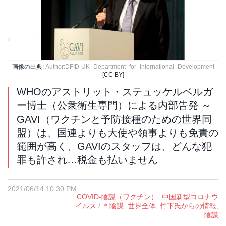
画像の出典:
Author:DFID-UK_Department_for_International_Development
[CC BY]
WHOのアストリット・ステュッケルベルガ
ー博士（公衆衛生専門）による内部告発 ～
GAVI（ワクチンと予防接種のための世界同
盟）は、国連よりも大使や領事よりも免責の
範囲が高く、GAVIのスタッフは、どんな犯
罪も許され…税金も払いません
2021/06/14 10:30 PM
COVID-陰謀（ワクチン）
,
中国新型コロナウ
イルス
/
＊陰謀
,
世界全体
,
竹下氏からの情報
,
陰謀