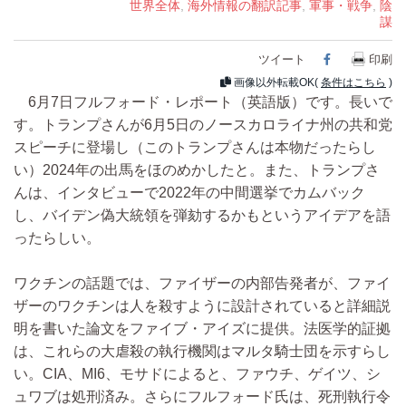
世界全体
,
海外情報の翻訳記事
,
軍事・戦争
,
陰
謀
ツイート
Facebook
印刷
画像以外転載OK(
条件はこちら
)
6月7日フルフォード・レポート（英語版）です。長いで
す。トランプさんが6月5日のノースカロライナ州の共和党
スピーチに登場し（このトランプさんは本物だったらし
い）2024年の出馬をほのめかしたと。また、トランプさ
んは、インタビューで2022年の中間選挙でカムバック
し、バイデン偽大統領を弾劾するかもというアイデアを語
ったらしい。
ワクチンの話題では、ファイザーの内部告発者が、ファイ
ザーのワクチンは人を殺すように設計されていると詳細説
明を書いた論文をファイブ・アイズに提供。法医学的証拠
は、これらの大虐殺の執行機関はマルタ騎士団を示すらし
い。CIA、MI6、モサドによると、ファウチ、ゲイツ、シ
ュワブは処刑済み。さらにフルフォード氏は、死刑執行令