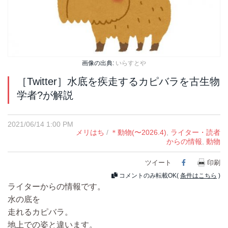
画像の出典:
いらすとや
［Twitter］水底を疾走するカピバラを古生物
学者?が解説
2021/06/14 1:00 PM
メリはち
/
＊動物(〜2026.4)
,
ライター・読者
からの情報
,
動物
ツイート
Facebook
印刷
コメントのみ転載OK(
条件はこちら
)
ライターからの情報です。
水の底を
走れるカピバラ。
地上での姿と違います。