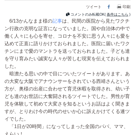
ツイート
Facebook
印刷
コメントのみ転載OK(
条件はこちら
)
6/13かんなまま様の
記事
は、民間の医院から見たワクチ
ン行政の克明な証言になっていました。国や自治体の中で
働く人々にも心を寄せ、コロナを不安に思う人々にも愛を
込めて正直に語りかけておられました。医院に届いたワク
チンにまで愛のマントラを送っておられました。子ども達
を守り育みたい誠実な人々が苦しむ現実を伝えておられま
した。
暗澹たる思いの中で目についたツイートがあります。あ
の大変な大阪でアナウンサーをされている西靖さんという
方が、奥様の出産に合わせて育児休暇を取得され、幼い子
ども達のお世話に大奮闘されるツイートでした。男性が育
児を体験して初めて大変さを知るというお話はよく聞きま
すが、とりわけ今の時代のせいか心に訴えかけてくる連ツ
イでした。
「1日が20時間」になってしまった全国のパパ、ママ、
えらい！