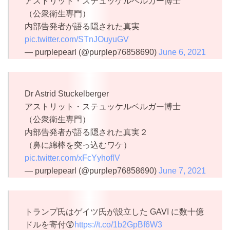
アストリット・ステュッケルベルガー博士
（公衆衛生専門）
内部告発者が語る隠された真実
pic.twitter.com/STnJOuyuGV
— purplepearl (@purplep76858690)
June 6, 2021
Dr Astrid Stuckelberger
アストリット・ステュッケルベルガー博士
（公衆衛生専門）
内部告発者が語る隠された真実２
（鼻に綿棒を突っ込むワケ）
pic.twitter.com/xFcYyhoflV
— purplepearl (@purplep76858690)
June 7, 2021
トランプ氏はゲイツ氏が設立した GAVI に数十億
ドルを寄付😲
https://t.co/1b2GpBf6W3