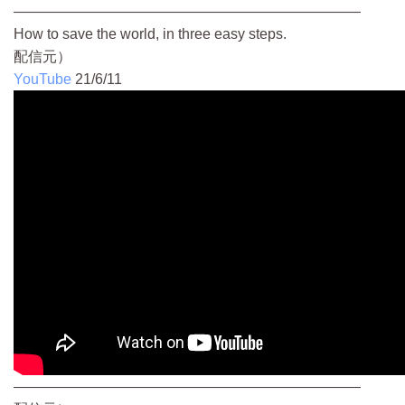
————————————————————————
How to save the world, in three easy steps.
配信元）
YouTube
21/6/11
————————————————————————