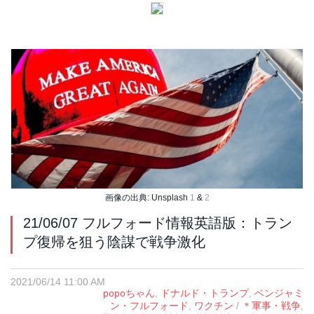
画像の出典: Unsplash
1
&
2
21/06/07 フルフォード情報英語版：トラン
プ復帰を狙う陰謀で戦争激化
2021/06/14 11:00 AM
popoちゃん
,
ドナルド・トランプ
,
ベンジャミ
ン・フルフォード
,
ワクチン
/
＊軍事・戦争
,