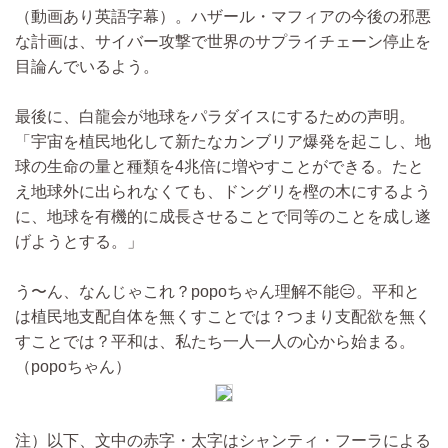
（動画あり英語字幕）。ハザール・マフィアの今後の邪悪
な計画は、サイバー攻撃で世界のサプライチェーン停止を
目論んでいるよう。
最後に、白龍会が地球をパラダイスにするための声明。
「宇宙を植民地化して新たなカンブリア爆発を起こし、地
球の生命の量と種類を4兆倍に増やすことができる。たと
え地球外に出られなくても、ドングリを樫の木にするよう
に、地球を有機的に成長させることで同等のことを成し遂
げようとする。」
う〜ん、なんじゃこれ？popoちゃん理解不能😑。平和と
は植民地支配自体を無くすことでは？つまり支配欲を無く
すことでは？平和は、私たち一人一人の心から始まる。
（popoちゃん）
注）以下、文中の赤字・太字はシャンティ・フーラによる