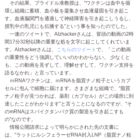
その結果、ブライドル准教授は、“ワクチンは血中を循
環し組織に蓄積、血小板を凝集させ血液凝固を引き起こ
す。血液脳関門を通過して神経障害を引き起こしうるし、
授乳中の乳児にも伝播する”という事を知ったのでした。
一連のツイートで、Alzhackerさんは、冒頭の動画の2時
間17分32秒以降の重要な処を文字に起こしてくれていま
す。Alzhackerさんは、
こちらのツイート
で、「この動画
の重要性をどう強調していいのかわからない。 少なくと
も、この動画を見ずして、理解せずして、ワクチン支持を
語るなかれ」と言っています。
ｍRNAワクチンは、ｍRNAを脂質ナノ粒子というカプ
セルに包んで細胞に届けます。さまざまな組織で、“脂質
ナノ粒子が見つかれば、薬剤（カプセル）がこの場所に到
達したことがわかります”と言うことになるのですが、“そ
のmRNAはスパイクタンパク質の製造を引き起こすも
の”なのです。
情報公開請求によって明らかにされた先の文書に
は、“ラットにルシフェラーゼRNA封入LNP（脂質ナノ粒