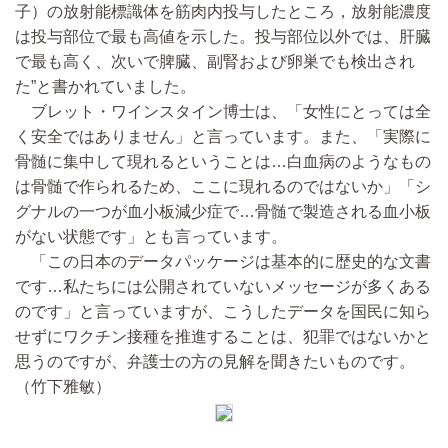
子）の放射能標識体を筋肉内投与したところ，放射能濃度
は投与部位で最も高値を示した。投与部位以外では、肝臓
で最も高く、次いで脾臓、副腎および卵巣でも検出され
た”と書かれていました。
ブレット・ワインスタイン博士は、「女性にとっては全
く安全ではありません」と言っています。また、「実際に
骨髄に集中して現れるということは…白血病のようなもの
は骨髄で作られるため、ここに現れるのではないか」「シ
グナルの一つが血小板減少症で…骨髄で製造される血小板
がない状態です」とも言っています。
「この日本のデータパッケージは基本的に歴史的な文書
です…私たちには公開されていないメッセージが多くある
のです」と言っていますが、こうしたデータを国民に知ら
せずにワクチン接種を推進することは、犯罪ではないかと
思うのですが、弁護士の方の見解を聞きたいものです。
（竹下雅敏）