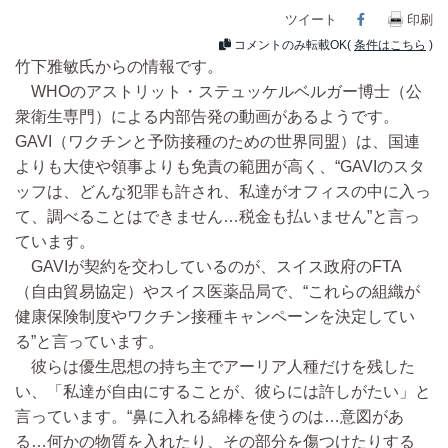
ツイート
Facebook
印刷
コメントのみ転載OK(
条件はこちら
)
竹下雅敏氏からの情報です。
WHOのアストリット・ステュッケルベルガー博士（公
衆衛生専門）による内部告発の動画があるようです。
GAVI（ワクチンと予防接種のための世界同盟）は、国連
よりも大使や領事よりも免責の範囲が高く、“GAVIのスタ
ッフは、どんな犯罪も許され、私達がオフィスの中に入っ
て、調べることはできません…税金も払いません”と言っ
ています。
GAVIが契約を交わしているのが、スイス政府のFTA
（自由貿易協定）やスイス医薬品局で、“これらの組織が
健康保険制度やワクチン接種キャンペーンを決定してい
る”と言っています。
彼らは優生思想の持ち主でアーリア人種だけを残した
い、「私達が自由にすることが、彼らには許しがたい」と
言っています。“鼻に入れる綿棒を使うのは…意図があ
る…何かの物質を入れたり、その部分を傷つけたりする