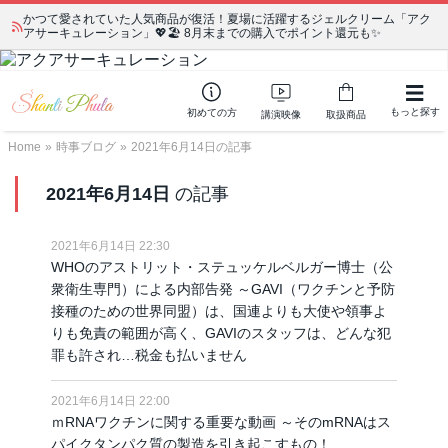
かつて愛されていた人気商品が復活！夏場に活躍するジェルクリーム「アク
宗教学講座 中級コース 第139回 明治以降の日本の闇３ 〜日本の黒幕た
アサーキュレーション」💖🏖️ 8月末までの購入でポイント還元も✨
ちの出自／在日が入り込むヤクザ／朝鮮進駐軍から始まったパチンコ利権
もっと探す
初めての方
講演映像
取扱商品
Home
»
時事ブログ
»
2021年6月14日の記事
2021年6月14日
の記事
2021年6月14日 22:30
WHOのアストリット・ステュッケルベルガー博士（公
衆衛生専門）による内部告発 ～GAVI（ワクチンと予防
接種のための世界同盟）は、国連よりも大使や領事よ
りも免責の範囲が高く、GAVIのスタッフは、どんな犯
罪も許され…税金も払いません
2021年6月14日 22:00
ｍRNAワクチンに関する重要な動画 ～そのmRNAはス
パイクタンパク質の製造を引き起こすもの！