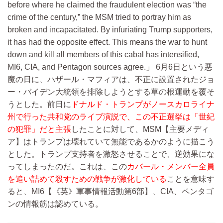
before where he claimed the fraudulent election was “the
crime of the century,” the MSM tried to portray him as
broken and incapacitated. By infuriating Trump supporters,
it has had the opposite effect. This means the war to hunt
down and kill all members of this cabal has intensified,
MI6, CIA, and Pentagon sources agree.
6月6日という悪
魔の日に、ハザール・マフィアは、不正に設置されたジョ
ー・バイデン大統領を排除しようとする草の根運動を覆そ
うとした。前日に
ドナルド・トランプがノースカロライナ
州で行った共和党のライブ演説で、この不正選挙は「世紀
の犯罪」だと主張
したことに対して、MSM【主要メディ
ア】はトランプは壊れていて無能であるかのように描こう
とした。トランプ支持者を激怒させることで、逆効果にな
ってしまったのだ。これは、この
カバール・メンバー全員
を追い詰めて殺すための戦争が激化している
ことを意味す
ると、MI6【《英》軍事情報活動第6部】、CIA、ペンタゴ
ンの情報筋は認めている。