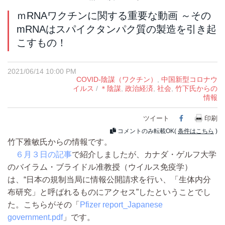
ｍRNAワクチンに関する重要な動画 ～その
mRNAはスパイクタンパク質の製造を引き起
こすもの！
2021/06/14 10:00 PM
COVID-陰謀（ワクチン）
,
中国新型コロナウ
イルス
/
＊陰謀
,
政治経済
,
社会
,
竹下氏からの
情報
ツイート
Facebook
印刷
コメントのみ転載OK(
条件はこちら
)
竹下雅敏氏からの情報です。
６月３日の記事
で紹介しましたが、カナダ・ゲルフ大学
のバイラム・ブライドル准教授（ウイルス免疫学）
は、“日本の規制当局に情報公開請求を行い、「生体内分
布研究」と呼ばれるものにアクセス”したということでし
た。こちらがその「
Pfizer report_Japanese
government.pdf
」です。