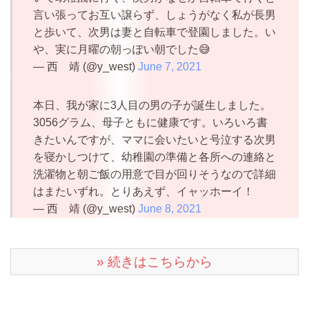
言い張ってお互い譲らず、しょうがなく私が長男
と歩いて、次男は妻と自転車で登園しました。い
や、実に月曜の朝っぽい朝でした😅
— 西 靖 (@y_west)
June 7, 2021
本日、我が家に3人目の男の子が誕生しました。
3056グラム、母子ともに健康です。いろいろ書
きたいんですが、ママに会いたいと号泣する次男
を寝かしつけて、幼稚園の準備と各所への連絡と
洗濯物と朝ご飯の用意で目が回りそうなので詳細
はまたいずれ。とりあえず、イャッホーイ！
— 西 靖 (@y_west)
June 8, 2021
» 続きはこちらから