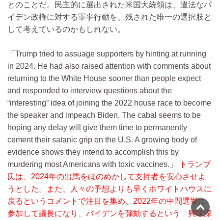
とのことだ。民主的に選出された米国大統領は、違法なバ
イデン政権に対する軍事行動を、残された唯一の選択肢と
して考えているのかもしれない。
Trump tried to assuage supporters by hinting at running
in 2024. He had also raised attention with comments about
returning to the White House sooner than people expect
and responded to interview questions about the
“interesting” idea of joining the 2022 house race to become
the speaker and impeach Biden. The cabal seems to be
hoping any delay will give them time to permanently
cement their satanic grip on the U.S. A growing body of
evidence shows they intend to accomplish this by
murdering most Americans with toxic vaccines.
トランプ
氏は、2024年の出馬をほのめかして支持者を安心させよ
うとした。また、人々の予想よりも早くホワイトハウスに
戻るというコメントで注目を集め、2022年の中間選挙に
参加して議長になり、バイデンを弾劾するという「興味深