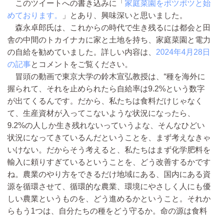
このツイートへの書き込みに「
家庭菜園をポツポツと始
めております。
」とあり、興味深いと思いました。
森永卓郎氏は、これからの時代で生き残るには都会と田
舎の中間のトカイナカに家と土地を持ち、家庭菜園と電力
の自給を勧めていました。詳しい内容は、
2024年4月28日
の記事
とコメントをご覧ください。
冒頭の動画で東京大学の鈴木宣弘教授は、“種を海外に
握られて、それを止められたら自給率は9.2%という数字
が出てくるんです。だから、私たちは食料だけじゃなく
て、生産資材が入ってこないような状況になったら、
9.2%の人しか生き残れないっていうよな、そんなひどい
状況になってきているんだということを、まず考えなきゃ
いけない。だからそう考えると、私たちはまず化学肥料を
輸入に頼りすぎているということを、どう改善するかです
ね。農業のやり方をできるだけ地域にある、国内にある資
源を循環させて、循環的な農業、環境にやさしく人にも優
しい農業というものを、どう進めるかということ。それか
らもう1つは、自分たちの種をどう守るか。命の源は食料