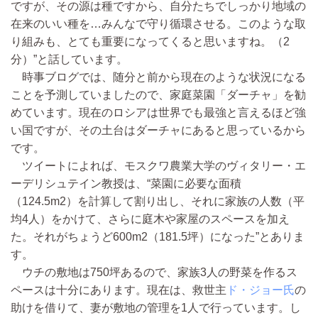
ですが、その源は種ですから、自分たちでしっかり地域の
在来のいい種を…みんなで守り循環させる。このような取
り組みも、とても重要になってくると思いますね。（2
分）”と話しています。
時事ブログでは、随分と前から現在のような状況になる
ことを予測していましたので、家庭菜園「ダーチャ」を勧
めています。現在のロシアは世界でも最強と言えるほど強
い国ですが、その土台はダーチャにあると思っているから
です。
ツイートによれば、モスクワ農業大学のヴィタリー・エ
ーデリシュテイン教授は、“菜園に必要な面積
（124.5m2）を計算して割り出し、それに家族の人数（平
均4人）をかけて、さらに庭木や家屋のスペースを加え
た。それがちょうど600m2（181.5坪）になった”とありま
す。
ウチの敷地は750坪あるので、家族3人の野菜を作るス
ペースは十分にあります。現在は、救世主
ド・ジョー氏
の
助けを借りて、妻が敷地の管理を1人で行っています。し