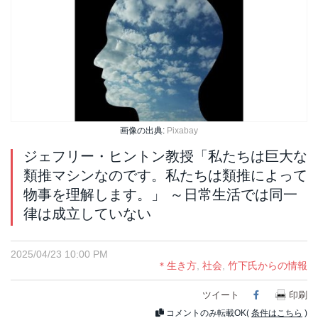
画像の出典:
Pixabay
ジェフリー・ヒントン教授「私たちは巨大な
類推マシンなのです。私たちは類推によって
物事を理解します。」 ～日常生活では同一
律は成立していない
2025/04/23 10:00 PM
＊生き方
,
社会
,
竹下氏からの情報
ツイート
Facebook
印刷
コメントのみ転載OK(
条件はこちら
)