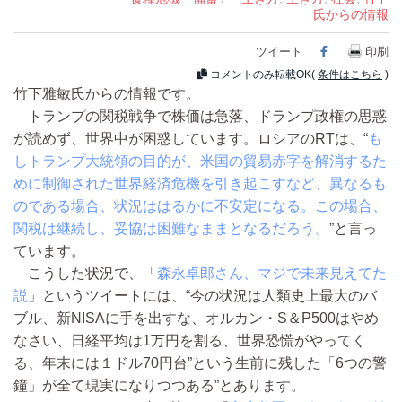
氏からの情報
ツイート
Facebook
印刷
コメントのみ転載OK(
条件はこちら
)
竹下雅敏氏からの情報です。
トランプの関税戦争で株価は急落、ドランプ政権の思惑
が読めず、世界中が困惑しています。ロシアのRTは、“
も
しトランプ大統領の目的が、米国の貿易赤字を解消するた
めに制御された世界経済危機を引き起こすなど、異なるも
のである場合、状況ははるかに不安定になる。この場合、
関税は継続し、妥協は困難なままとなるだろう。
”と言っ
ています。
こうした状況で、「
森永卓郎さん、マジで未来見えてた
説
」というツイートには、“今の状況は人類史上最大のバ
ブル、新NISAに手を出すな、オルカン・S＆P500はやめ
なさい、日経平均は1万円を割る、世界恐慌がやってく
る、年末には１ドル70円台”という生前に残した「6つの警
鐘」が全て現実になりつつある”とあります。