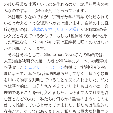
の凄い異常な体系というのを作れるのが、論理的思考の強
みなのですよ。（3分28秒）”と言っています。
私は理科系なのですが、宇宙が数学の言葉で記述されて
いると考えるような理系バカとは違います。自然の中に直
線が無いのは、
地球の女神（サオトメ様）
が3種体癖の美
少女だと考えているからで、もしも1種体癖の男神が化身
した惑星なら、パッキパキで花は直線状に咲くのではない
かと想像したりします。
それはそれとして、ShortShort Newsさんの動画では、
人工知能(AI)研究の第一人者で2024年にノーベル物理学賞
を受賞した
ジェフリー・ヒントン
教授は、“精神分析の発
展によって…私たちは論理的思考だけでなく、様々な類推
を用いて物事を判断していることを受け入れました。私た
ちは基本的に、自分たちが考えていたよりもはるかに非合
理的であることを受け入れました。…今まで人文科学を含
むほとんどの人は、私たちは何らかの論理のようなものを
使って推論していると考えてきました。私たちは理性的な
存在だと。そうではありません。私たちは巨大な類推マシ