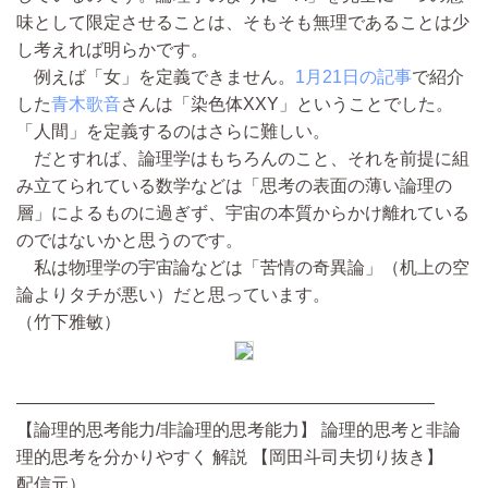
味として限定させることは、そもそも無理であることは少
し考えれば明らかです。
例えば「女」を定義できません。
1月21日の記事
で紹介
した
青木歌音
さんは「染色体XXY」ということでした。
「人間」を定義するのはさらに難しい。
だとすれば、論理学はもちろんのこと、それを前提に組
み立てられている数学などは「思考の表面の薄い論理の
層」によるものに過ぎず、宇宙の本質からかけ離れている
のではないかと思うのです。
私は物理学の宇宙論などは「苦情の奇異論」（机上の空
論よりタチが悪い）だと思っています。
（竹下雅敏）
————————————————————————
【論理的思考能力/非論理的思考能力】 論理的思考と非論
理的思考を分かりやすく 解説 【岡田斗司夫切り抜き】
配信元）