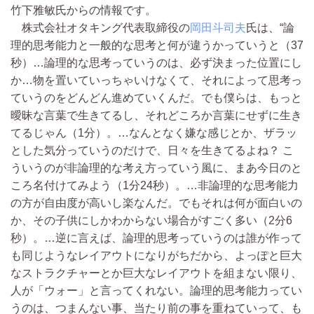
竹下雅敏氏からの情報です。
株式会社オタキング代表取締役の
岡田斗司夫
氏は、“論
理的思考能力と一般的な思考と何が違うかっていうと（37
秒）…論理的な思考っていうのは、必ず決まった位置にし
か…物を置いていっちゃいけなくて、それによって思考っ
ていうのをどんどん進めていくんだ。でも僕らは、もっと
曖昧な言葉で生きてるし、それどころか言葉にせずに生き
てるじゃん（1分）。…なんとなく嫌な感じとか、ザラッ
とした気分っていうのだけで、日々を生きてるよね？ こ
ういうのが非論理的な考え方っていう風に、まあ今日のと
ころ名付けてみよう（1分24秒）。…非論理的な思考能力
の方が自由度が高いし楽なんだ。でもそれは何が面白いの
か、その子供にしかわからない場合がすごく多い（2分6
秒）。…逆に言えば、論理的思考っていうのは誰が作って
も同じようなレイアウトになりがちだから、よっぽと巨大
なストラクチャーとか巨大なレイアウトを組まない限り、
人が「ウォー」と言ってくれない。論理的思考能力ってい
うのは、つまんない事、当たり前の事を重ねていって、も