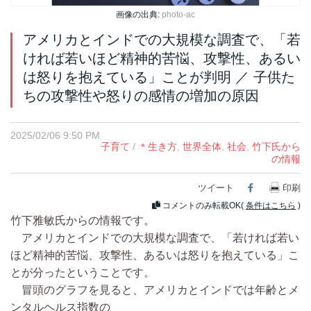
画像の出典:
photo-ac
アメリカとインドでの大規模な調査で、「若
ければ若いほど精神的苦悩、攻撃性、あるい
は怒りを抱えている」ことが判明 ／ 子供た
ちの攻撃性や怒りの感情の増加の原因
2025/02/06 9:50 PM
子育て
/
＊生き方
,
世界全体
,
社会
,
竹下氏から
の情報
ツイート
Facebook
印刷
コメントのみ転載OK(
条件はこちら
)
竹下雅敏氏からの情報です。
アメリカとインドでの大規模な調査で、「若ければ若い
ほど精神的苦悩、攻撃性、あるいは怒りを抱えている」こ
とが分ったということです。
冒頭のグラフを見ると、アメリカとインドでは年齢とメ
ンタルヘルス指数の