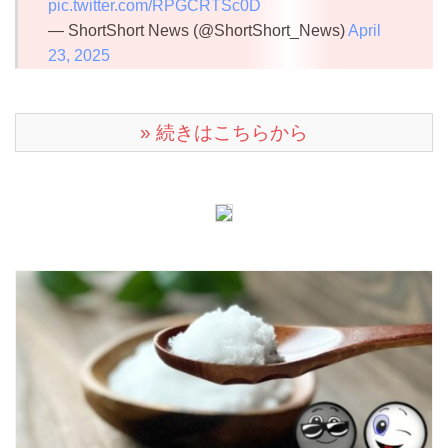
pic.twitter.com/RPGCRTSc0D
— ShortShort News (@ShortShort_News)
April
23, 2025
» 続きはこちらから