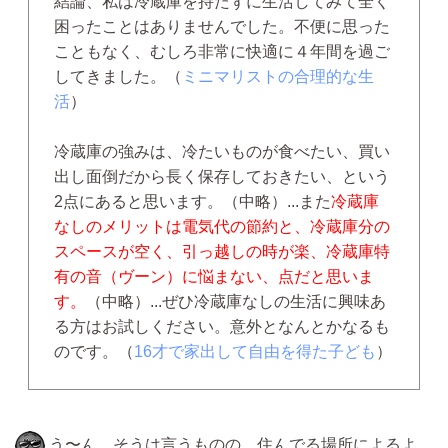
結論、私は冷蔵庫を持たずに生活してみて全く
困ったことはありませんでした。不便に思った
こともなく、むしろ非常に快適に４年間を過ご
してきました。（
ミニマリストの合理的な生
活
）
冷蔵庫の強みは、冷たいものが食べたい、買い
出し面倒だから長く保存しておきたい、という
2点にあると思います。
（中略）...
また
冷蔵庫
なしのメリットは電気代の節約と、冷蔵庫分の
スペースが空く、引っ越しの時が楽、冷蔵庫特
有の音（ヴーン）に悩まない、点だと思いま
す。
（中略）...
ぜひ冷蔵庫なしの生活に興味あ
る方はお試しください。意外となんとかなるも
のです。（
16才で家出して自由を得た子ども
）
う〜ん、そうは言うものの、住んでる場所によるよ