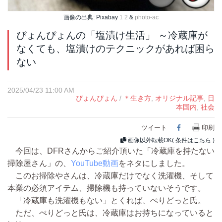
画像の出典: Pixabay
1
2
&
photo-ac
ぴょんぴょんの「塩漬け生活」 ～冷蔵庫が
なくても、塩漬けのテクニックがあれば困ら
ない
2025/04/23 11:00 AM
ぴょんぴょん
/
＊生き方
,
オリジナル記事
,
日
本国内
,
社会
ツイート
Facebook
印刷
画像以外転載OK(
条件はこちら
)
今回は、DFRさんからご紹介頂いた「冷蔵庫を持たない
掃除屋さん」の、
YouTube動画
をネタにしました。
このお掃除やさんは、冷蔵庫だけでなく洗濯機、そして
本業の必須アイテム、掃除機も持っていないそうです。
「冷蔵庫も洗濯機もない」とくれば、ぺりどっと氏。
ただ、ぺりどっと氏は、冷蔵庫はお持ちになっていると