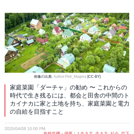
画像の出典:
Author:Petr_Magera
[CC-BY]
家庭菜園「ダーチャ」の勧め 〜 これからの
時代で生き残るには、都会と田舎の中間のト
カイナカに家と土地を持ち、家庭菜園と電力
の自給を目指すこと
2025/04/08 10:00 PM
食糧危機・備蓄
/
＊生き方
,
生き方
,
社会
,
竹下