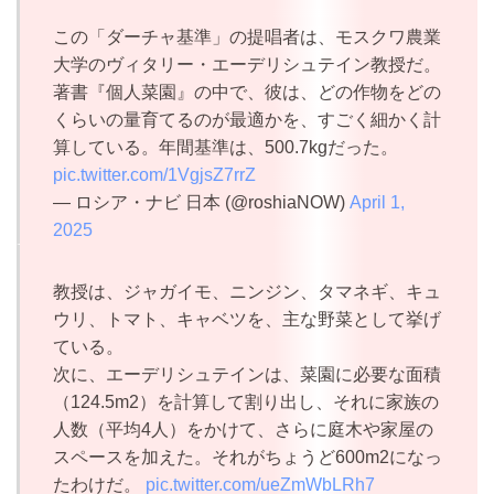
この「ダーチャ基準」の提唱者は、モスクワ農業
大学のヴィタリー・エーデリシュテイン教授だ。
著書『個人菜園』の中で、彼は、どの作物をどの
くらいの量育てるのが最適かを、すごく細かく計
算している。年間基準は、500.7kgだった。
pic.twitter.com/1VgjsZ7rrZ
— ロシア・ナビ 日本 (@roshiaNOW)
April 1,
2025
教授は、ジャガイモ、ニンジン、タマネギ、キュ
ウリ、トマト、キャベツを、主な野菜として挙げ
ている。
次に、エーデリシュテインは、菜園に必要な面積
（124.5m2）を計算して割り出し、それに家族の
人数（平均4人）をかけて、さらに庭木や家屋の
スペースを加えた。それがちょうど600m2になっ
たわけだ。
pic.twitter.com/ueZmWbLRh7