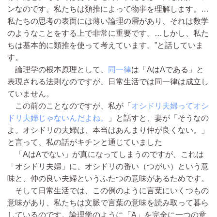
ンなのです。私たちは類推によって物事を理解します。…
私たちの思考の表面には薄い論理の層があり、それは数学
のようなことをする上で非常に重要です。…しかし、私た
ちは基本的に類推を使って考えています。”と話していま
す。
論理学の根本原理として、
同一律
は「AはAである」と
表現される法則なのですが、日常生活では同一律は成立し
ていません。
この前のことなのですが、私が「
オシドリ夫婦ってオシ
ドリ夫婦じゃないんだよね。
」と話すと、妻が「そうなの
よ。オシドリの夫婦は、本当はあんまり仲が良くない。」
と言って、私の話がキチンと通じていました
「AはAでない」が真になってしまうのですが、これは
「オシドリ夫婦」に、オシドリの番い（つがい）という意
味と、仲の良い夫婦というふたつの意味があるためです。
そして日常生活では、この例のように言葉にいくつもの
意味があり、私たちは文脈で言葉の意味を読み取って暮ら
しているのです。論理学のように「A」を完全に一つの意