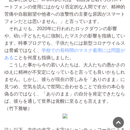
ートフォンの使用にはかなり否定的な人間ですが、精神的
苦痛や自殺願望や他者への攻撃性の主要な原因がスマート
フォンだとは思いません。」と言っています。
それよりも、2020年に行われたロックダウンの影響
や、幼い子どもたちに強制したマスクの影響を指摘してい
ます。時事ブログでも、子供たちには新型コロナウイルス
は脅威ではなく、
学校での長時間のマスク着用には問題が
ある
ことを何度も指摘しました。
こうした事から今の若い人たちは、大人たちの愚かさの
ゆえに精神が不安定になっていると言っても良いかもしれ
ません。しかし、彼らが現在の苦しみを「ありのまま」に
見つめ、空気を読んで世間に合わせることで自分の本心を
偽るのではなく、「ありのまま」の自分を肯定できたなら
ば、彼らを通して世界は覚醒に至るとも言えます。
（竹下雅敏）
注）以下、文中の赤字・太字はシャンティ・フーラによる