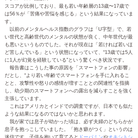
スコアが比例しており、最も若い年齢層の13歳〜17歳で
は56％が「苦痛や苦悩を感じる」という結果になっていま
す。
以前のメンタルヘルス指数のグラフは「U字型」で、若
い世代と高齢世代のメンタルの状態が良く、中年世代が最
も悪いというものでした。それが現在は「若ければ若いほ
ど苦しんでいる」という状態になっていて、“13歳では5人
に1人が幻覚を経験している”という驚くべき状況です。
報告書はこうした事の原因を「スマートフォンの影響」
だとし、“より若い年齢でスマートフォンを手に入れるこ
とと、攻撃性や怒りの感情が増すこととの関連性”を指摘
し、幼少期のスマートフォンへの露出を減らすことを強く
主張しています。
これはアメリカとインドでの調査ですが、日本でも似た
ような結果になるのではないかと思われます。
我が家では息子が幼かった頃は、必ず夫婦のどちらかが
息子を抱っこしていました。「抱き癖がつく」というのは
迷信です。子供を抱いて育てると
ドーパミン
や
オキシトシ