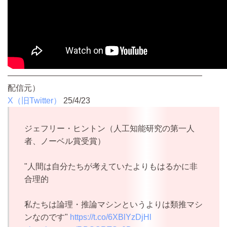
————————————————————————
配信元）
X（旧Twitter）
25/4/23
ジェフリー・ヒントン（人工知能研究の第一人
者、ノーベル賞受賞）
"人間は自分たちが考えていたよりもはるかに非
合理的
私たちは論理・推論マシンというよりは類推マシ
ンなのです"
https://t.co/6XBlYzDjHl