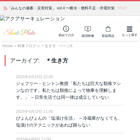
かつて愛されていた人気商品が復活！夏場に活躍するジェルクリーム「アク
アサーキュレーション」💖🏖️ 8月末までの購入でポイント還元も✨
もっと探す
初めての方
講演映像
取扱商品
Home
»
時事ブログ
»
＊生き方 - ページ6
アーカイブ:
＊生き方
2025年4月23日 22:00
ジェフリー・ヒントン教授「私たちは巨大な類推マシ
ンなのです。私たちは類推によって物事を理解しま
す。」 ～日常生活では同一律は成立していない
2025年4月23日 11:00
ぴょんぴょんの「塩漬け生活」 ～冷蔵庫がなくても、
塩漬けのテクニックがあれば困らない
2025年4月8日 22:00