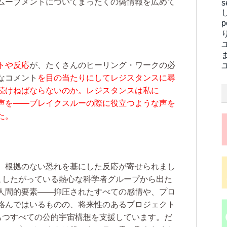
ムーブメントについてまったくの偽情報を広めて
s
トや反応
が、たくさんのヒーリング・ワークの必
なコメント
を目の当たりにしてレジスタンスに尋
続けねばならないのか。レジスタンスは私に
声を――ブレイクスルーの際に役立つような声を
た。
して、根拠のない恐れを基にした反応が寄せられまし
こしたがっている熱心な科学者グループから出た
人間的要素――抑圧されたすべての感情や、プロ
絡んではいるものの、将来性のあるプロジェクト
もつすべての公的宇宙構想を支援しています。だ