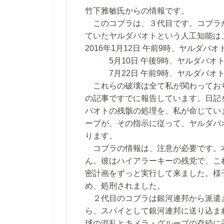
竹下雅敏氏からの情報です。
このコブラは、３代目です。コブラ
ていたヤルダバオトという人工知能は
2016年1月12日 午前9時、ヤルダ
5月10日 午後9時、ヤルダバオト
7月22日 午前9時、ヤルダバオト
これらの破壊は全て私が関わってお
の記事ですでに報告しています。日記を
バオトの残骸の処理を、私が命じてい
ープが、その指示に従って、ヤルダバ
ります。
コブラの情報は、注意が必要です。
ん。彼はハイアラーキーの残党で、こ
密計画をずっと実行して来ました。様
め、処刑されました。
２代目のコブラは銀河連邦から派遣
ら、スパイとして銀河連邦に送り込ま
球の混乱とキメラ・グループの存続に