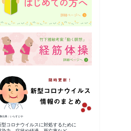
像出典：いらすとや
新型コロナウイルスに対処するために
感染力、症状や経過、死亡率など