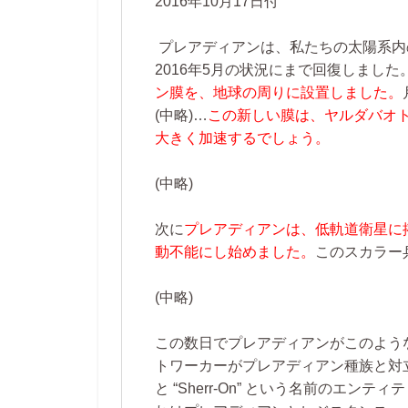
2016年10月17日付
プレアディアンは、私たちの太陽系内
2016年5月の状況にまで回復しました
ン膜を、地球の周りに設置しました。
(中略)…
この新しい膜は、ヤルダバオ
大きく加速するでしょう。
(中略)
次に
プレアディアンは、低軌道衛星に
動不能にし始めました。
このスカラー
(中略)
この数日でプレアディアンがこのよう
トワーカーがプレアディアン種族と対立す
と “Sherr-On” という名前のエ