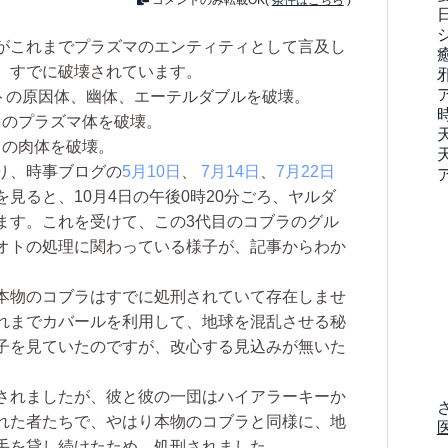
がこれまでプラズマのエンティティとして言及し
、すでに破壊されています。
バオトの原因体、幽体、エーテルダブルを破壊。
のプラズマ体を破壊。
の肉体を破壊。
り、時事ブログの
5月10日
、
7月14日
、
7月22日
見ると、10月4日の午後0時20分ごろ、ヤルダ
ます。これを受けて、この3代目のコブラのグル
オトの処理に関わっている様子が、記事からわか
本物のコブラはすでに処刑されていて存在しませ
れまでカバールを利用して、地球を混乱させる秘
子を見ていたのですが、改心する見込みが無いた
されましたが、彼と彼の一団はハイアラーキーか
れた者たちで、やはり本物のコブラと同様に、地
手を貸し続けたため、処刑されました。