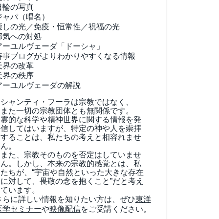
日輪の写真
ジャパ（唱名）
癒しの光／免疫・恒常性／祝福の光
邪気への対処
アーユルヴェーダ
「ドーシャ」
時事ブログがよりわかりやすくなる情報
天界の改革
天界の秩序
アーユルヴェーダの解説
シャンティ・フーラは宗教ではなく、
また一切の宗教団体とも無関係です。
霊的な科学や精神世界に関する情報を発
信してはいますが、特定の神や人を崇拝
することは、私たちの考えと相容れませ
ん。
また、宗教そのものを否定はしていませ
ん。しかし、本来の宗教的感覚とは、私
たちが、“宇宙や自然といった大きな存在
に対して、畏敬の念を抱くこと”だと考え
ています。
さらに詳しい情報を知りたい方は、ぜひ
東洋
医学セミナー
や
映像配信
をご受講ください。