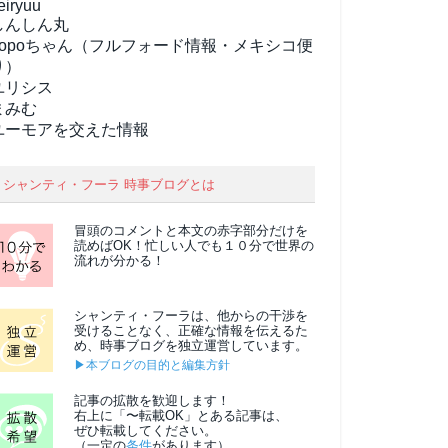
eiryuu
しんしん丸
popoちゃん（フルフォード情報・メキシコ便
り）
ユリシス
まみむ
ユーモアを交えた情報
シャンティ・フーラ 時事ブログとは
冒頭のコメントと本文の
赤字部分
だけを
読めばOK！忙しい人でも１０分で世界の
流れが分かる！
シャンティ・フーラは、他からの干渉を
受けることなく、正確な情報を伝えるた
め、時事ブログを独立運営しています。
▶本ブログの目的と編集方針
記事の拡散を歓迎します！
右上に「〜転載OK」とある記事は、
ぜひ転載してください。
（一定の
条件
があります）