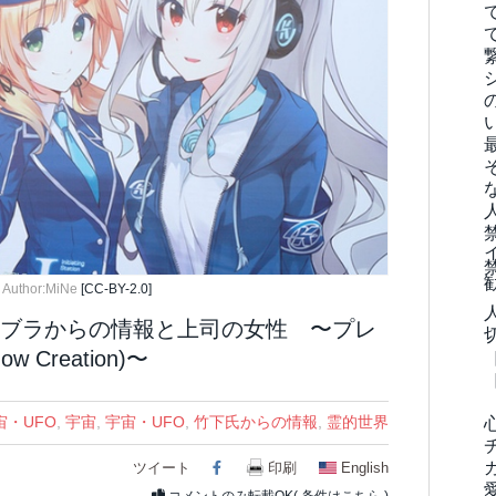
:
Author:MiNe
[CC-BY-2.0]
ブラからの情報と上司の女性 〜プレ
Creation)〜
宙・UFO
,
宇宙
,
宇宙・UFO
,
竹下氏からの情報
,
霊的世界
ツイート
Facebook
印刷
English
コメントのみ転載OK(
条件はこちら
)