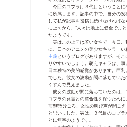
今回のコブラは３代目ということに
に所属します。記事の中で、自分の投
して私が記事を投稿し続けなければな
に上司から、“人々は地上に健全でま
たようです。
実はこの上司は若い女性で、今日、
に、日本のアニメの美少女キャラ、い
主義
というブログがありますが、そこ
りやすいでしょう。萌えキャラは、頭
日本独特の美的感覚があります。巨乳
でした。彼女の波動が闇に落ちていた
くすんで見えました。
彼女の波動が闇に落ちていたのは、
コブラの発言との整合性を保つために
前8時5分ごろ、女性の叫び声が聞こ
と思いました。実は、３代目のコブラ
とに無事のようです。