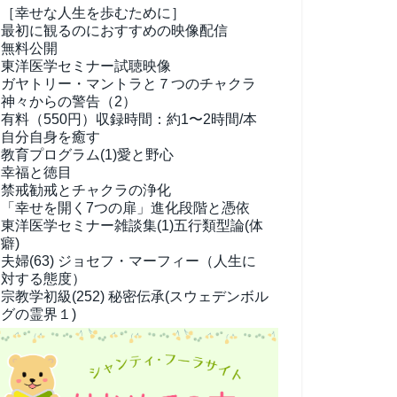
［幸せな人生を歩むために］
最初に観るのにおすすめの映像配信
無料公開
東洋医学セミナー試聴映像
ガヤトリー・マントラと７つのチャクラ
神々からの警告（2）
有料（550円）
収録時間：約1〜2時間/本
自分自身を癒す
教育プログラム(1)
愛と野心
幸福と徳目
禁戒勧戒とチャクラの浄化
「幸せを開く7つの扉」進化段階と憑依
東洋医学セミナー雑談集(1)
五行類型論(体
癖)
夫婦(63)
ジョセフ・マーフィー（人生に
対する態度）
宗教学
初級(252) 秘密伝承(スウェデンボル
グの霊界１)