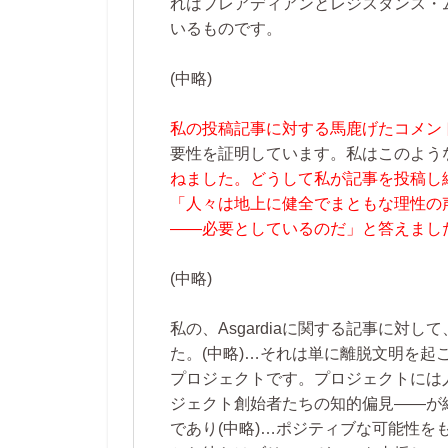
れはプレアディアンとレジスタンス・
いるものです。
(中略)
私の投稿記事に対する馬鹿げたコメン
要性を証明しています。私はこのよう
ねました。どうして私が記事を投稿し
「人々は地上に健全でまともな理性の
――必要としているのだ」と答えまし
(中略)
私の、Asgardiaに関する記事に対
た。
(中略)…
それは単に離脱文明を起
プロジェクトです。プロジェクトには
ジェクト創始者たちの知的偏見――が
であり
(中略)…
ポジティブな可能性を