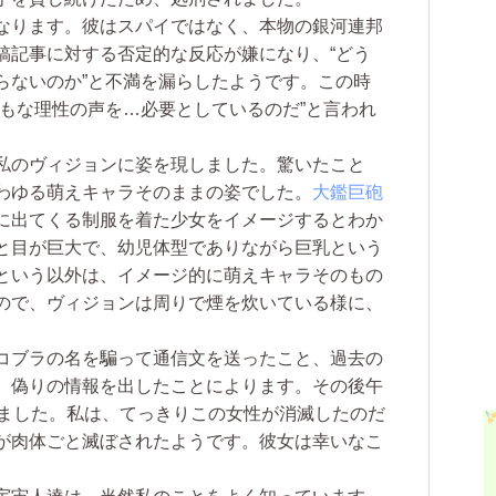
なります。彼はスパイではなく、本物の銀河連邦
稿記事に対する否定的な反応が嫌になり、“どう
らないのか”と不満を漏らしたようです。この時
ともな理性の声を…必要としているのだ”と言われ
私のヴィジョンに姿を現しました。驚いたこと
わゆる萌えキャラそのままの姿でした。
大鑑巨砲
に出てくる制服を着た少女をイメージするとわか
と目が巨大で、幼児体型でありながら巨乳という
という以外は、イメージ的に萌えキャラそのもの
ので、ヴィジョンは周りで煙を炊いている様に、
コブラの名を騙って通信文を送ったこと、過去の
、偽りの情報を出したことによります。その後午
えました。私は、てっきりこの女性が消滅したのだ
が肉体ごと滅ぼされたようです。彼女は幸いなこ