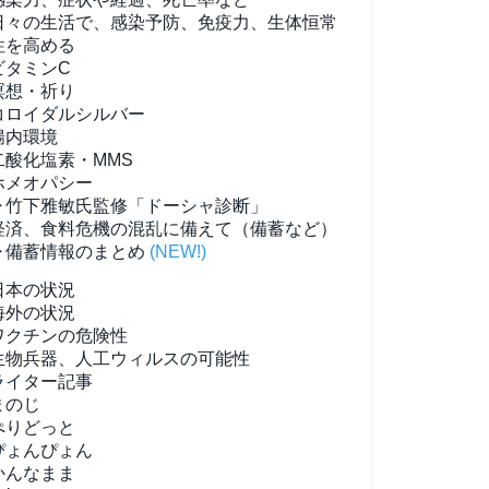
日々の生活で、感染予防、免疫力、生体恒常
性を高める
ビタミンC
瞑想・祈り
コロイダルシルバー
腸内環境
二酸化塩素・MMS
ホメオパシー
▶竹下雅敏氏監修「ドーシャ診断」
経済、食料危機の混乱に備えて（備蓄など）
▶備蓄情報のまとめ
(NEW!)
日本の状況
海外の状況
ワクチンの危険性
生物兵器、人工ウィルスの可能性
ライター記事
まのじ
ぺりどっと
ぴょんぴょん
かんなまま