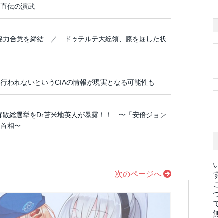
宗家直伝の演武
海の協力合意を締結 ／ ドゥテルテ大統領、膝を屈した状
行われないというCIAの情報が現実となる可能性も
解散総選挙をDr苫米地英人が暴露！！ 〜「安倍ジョン
倍首相〜
次のページへ