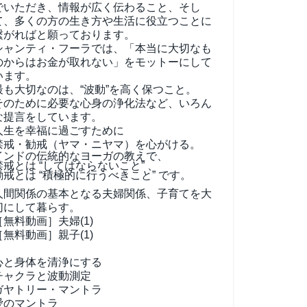
でいただき、情報が広く伝わること、そし
て、
多くの方の生き方や生活に役立つことに
繋がればと願っております。
シャンティ・フーラでは、「本当に大切なも
のからはお金が取れない」をモットーにして
います。
最も大切なのは、“波動”を高く保つこと。
そのために必要な心身の浄化法など、いろん
な提言をしています。
人生を幸福に過ごすために
禁戒・勧戒（ヤマ・ニヤマ）を心がける。
インドの伝統的なヨーガの教えで、
禁戒とは “してはならないこと” 、
勧戒とは “積極的に行うべきこと” です。
人間関係の基本となる夫婦関係、子育てを大
切にして暮らす。
［無料動画］夫婦(1)
［無料動画］親子(1)
心と身体を清浄にする
チャクラと波動測定
ガヤトリー・マントラ
愛のマントラ