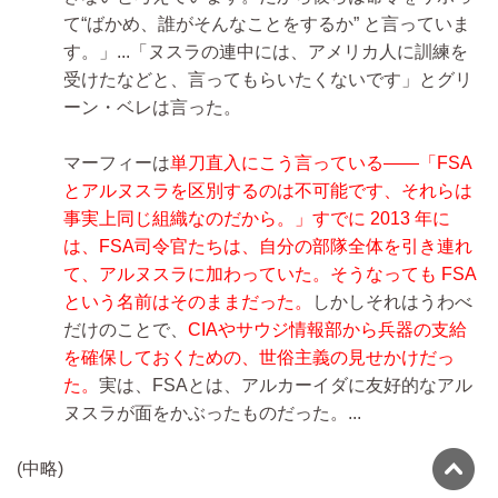
て“ばかめ、誰がそんなことをするか” と言っていま
す。」...「ヌスラの連中には、アメリカ人に訓練を
受けたなどと、言ってもらいたくないです」とグリ
ーン・ベレは言った。
マーフィーは
単刀直入にこう言っている――「FSA
とアルヌスラを区別するのは不可能です、それらは
事実上同じ組織なのだから。」すでに 2013 年に
は、FSA司令官たちは、自分の部隊全体を引き連れ
て、アルヌスラに加わっていた。そうなっても FSA
という名前はそのままだった。
しかしそれはうわべ
だけのことで、
CIAやサウジ情報部から兵器の支給
を確保しておくための、世俗主義の見せかけだっ
た。
実は、FSAとは、アルカーイダに友好的なアル
ヌスラが面をかぶったものだった。...
(中略)