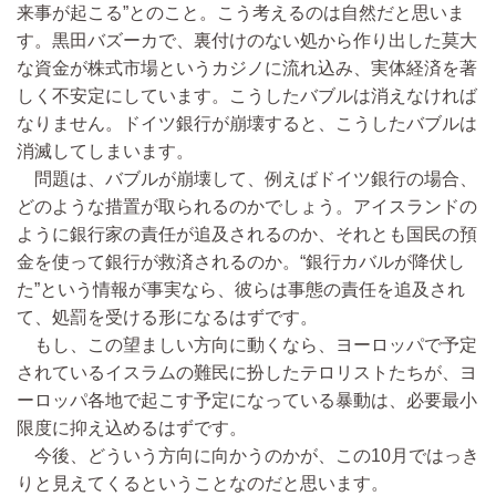
来事が起こる”とのこと。こう考えるのは自然だと思いま
す。黒田バズーカで、裏付けのない処から作り出した莫大
な資金が株式市場というカジノに流れ込み、実体経済を著
しく不安定にしています。こうしたバブルは消えなければ
なりません。ドイツ銀行が崩壊すると、こうしたバブルは
消滅してしまいます。
問題は、バブルが崩壊して、例えばドイツ銀行の場合、
どのような措置が取られるのかでしょう。アイスランドの
ように銀行家の責任が追及されるのか、それとも国民の預
金を使って銀行が救済されるのか。“銀行カバルが降伏し
た”という情報が事実なら、彼らは事態の責任を追及され
て、処罰を受ける形になるはずです。
もし、この望ましい方向に動くなら、ヨーロッパで予定
されているイスラムの難民に扮したテロリストたちが、ヨ
ーロッパ各地で起こす予定になっている暴動は、必要最小
限度に抑え込めるはずです。
今後、どういう方向に向かうのかが、この10月ではっき
りと見えてくるということなのだと思います。