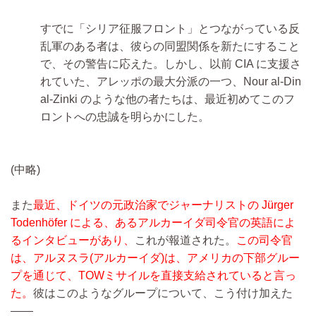
すでに「シリア征服フロント」とつながっている反
乱軍のある者は、彼らの同盟関係を新たにすること
で、その警告に応えた。しかし、以前 CIA に支援さ
れていた、アレッポの最大分派の一つ、Nour al-Din
al-Zinki のような他の者たちは、最近初めてこのフ
ロントへの忠誠を明らかにした。
(中略)
また
最近、ドイツの元政治家でジャーナリストの Jürger
Todenhöfer による、あるアルカーイダ司令官の英語によ
るインタビューがあり、
これが報道された。
この司令官
は、アルヌスラ(アルカーイダ)は、アメリカの下部グルー
プを通じて、TOWミサイルを直接支給されていると言っ
た。
彼はこのようなグループについて、こう付け加えた
――