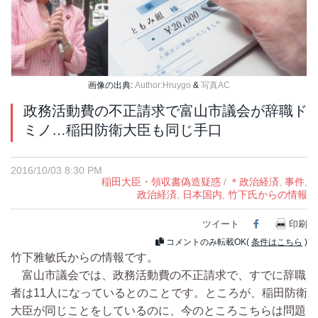
画像の出典:
Author:Hruygo
&
写真AC
政務活動費の不正請求で富山市議会が辞職ド
ミノ…稲田防衛大臣も同じ手口
2016/10/03 8:30 PM
稲田大臣・領収書偽造疑惑
/
＊政治経済
,
事件
,
政治経済
,
日本国内
,
竹下氏からの情報
ツイート
Facebook
印刷
コメントのみ転載OK(
条件はこちら
)
竹下雅敏氏からの情報です。
富山市議会では、政務活動費の不正請求で、すでに辞職
者は11人になっているとのことです。ところが、稲田防衛
大臣が同じことをしているのに、今のところこちらは問題