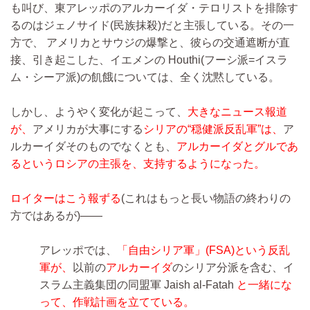
も叫び、東アレッポのアルカーイダ・テロリストを排除す
るのはジェノサイド(民族抹殺)だと主張している。その一
方で、 アメリカとサウジの爆撃と、彼らの交通遮断が直
接、引き起こした、イエメンの Houthi(フーシ派=イスラ
ム・シーア派)の飢餓については、全く沈黙している。
しかし、ようやく変化が起こって、
大きなニュース報道
が、
アメリカが大事にする
シリアの“穏健派反乱軍”は、
ア
ルカーイダそのものでなくとも、
アルカーイダとグルであ
るというロシアの主張を、支持するようになった。
ロイターはこう報ずる
(これはもっと長い物語の終わりの
方ではあるが)――
アレッポでは、
「自由シリア軍」(FSA)という反乱
軍が、
以前の
アルカーイダ
のシリア分派を含む、イ
スラム主義集団の同盟軍 Jaish al-Fatah
と一緒にな
って、作戦計画を立てている。