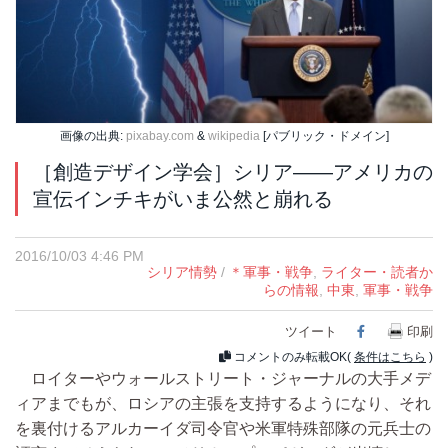
画像の出典:
pixabay.com
&
wikipedia
[パブリック・ドメイン]
［創造デザイン学会］シリア――アメリカの
宣伝インチキがいま公然と崩れる
2016/10/03 4:46 PM
シリア情勢
/
＊軍事・戦争
,
ライター・読者か
らの情報
,
中東
,
軍事・戦争
ツイート
Facebook
印刷
コメントのみ転載OK(
条件はこちら
)
ロイターやウォールストリート・ジャーナルの大手メデ
ィアまでもが、ロシアの主張を支持するようになり、それ
を裏付けるアルカーイダ司令官や米軍特殊部隊の元兵士の