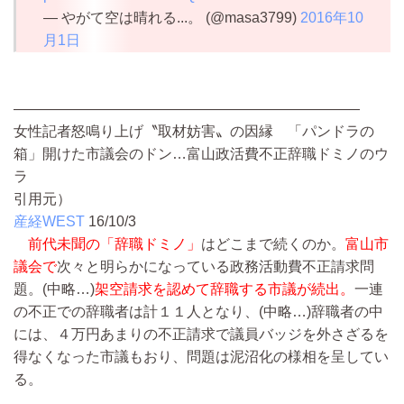
— やがて空は晴れる...。 (@masa3799)
2016年10
月1日
――――――――――――――――――――――――
女性記者怒鳴り上げ〝取材妨害〟の因縁 「パンドラの
箱」開けた市議会のドン…富山政活費不正辞職ドミノのウ
ラ
引用元）
産経WEST
16/10/3
前代未聞の「辞職ドミノ」
はどこまで続くのか。
富山市
議会で
次々と明らかになっている政務活動費不正請求問
題。
(中略…)
架空請求を認めて辞職する市議が続出。
一連
の不正での辞職者は計１１人となり、
(中略…)
辞職者の中
には、４万円あまりの不正請求で議員バッジを外さざるを
得なくなった市議もおり、問題は泥沼化の様相を呈してい
る。