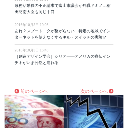
政務活動費の不正請求で富山市議会が辞職ドミノ…稲
田防衛大臣も同じ手口
2016年10月3日 19:05
あれ？スプートニクが繋がらない…特定の地域でイン
ターネットを使えなくするキル・スイッチの実験!?
2016年10月3日 16:46
［創造デザイン学会］シリア――アメリカの宣伝イン
チキがいま公然と崩れる
前のページヘ
次のページへ