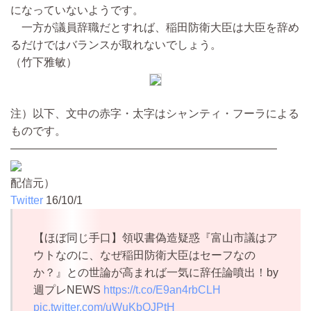
になっていないようです。
一方が議員辞職だとすれば、稲田防衛大臣は大臣を辞め
るだけではバランスが取れないでしょう。
（竹下雅敏）
注）以下、文中の赤字・太字はシャンティ・フーラによる
ものです。
――――――――――――――――――――――――
配信元）
Twitter
16/10/1
【ほぼ同じ手口】領収書偽造疑惑『富山市議はア
ウトなのに、なぜ稲田防衛大臣はセーフなの
か？』との世論が高まれば一気に辞任論噴出！by
週プレNEWS
https://t.co/E9an4rbCLH
pic.twitter.com/uWuKbQJPtH