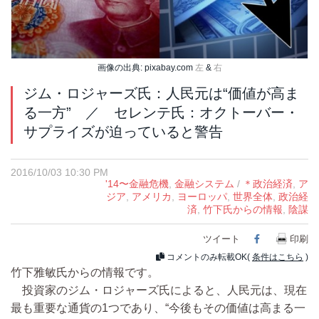
画像の出典: pixabay.com
左
&
右
ジム・ロジャーズ氏：人民元は“価値が高ま
る一方” ／ セレンテ氏：オクトーバー・
サプライズが迫っていると警告
2016/10/03 10:30 PM
'14〜金融危機
,
金融システム
/
＊政治経済
,
ア
ジア
,
アメリカ
,
ヨーロッパ
,
世界全体
,
政治経
済
,
竹下氏からの情報
,
陰謀
ツイート
Facebook
印刷
コメントのみ転載OK(
条件はこちら
)
竹下雅敏氏からの情報です。
投資家のジム・ロジャーズ氏によると、人民元は、現在
最も重要な通貨の1つであり、“今後もその価値は高まる一