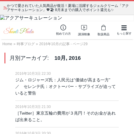
かつて愛されていた人気商品が復活！夏場に活躍するジェルクリーム「アク
アサーキュレーション」💖🏖️ 8月末までの購入でポイント還元も✨
もっと探す
初めての方
講演映像
取扱商品
Home
»
時事ブログ
»
2016年10月の記事 - ページ29
月別アーカイブ:
10月, 2016
2016年10月3日 22:30
ジム・ロジャーズ氏：人民元は“価値が高まる一方”
／ セレンテ氏：オクトーバー・サプライズが迫って
いると警告
2016年10月3日 21:30
［Twitter］東京五輪の費用が３兆円！そのお金があれ
ば出来ること。
2016年10月3日 20:30