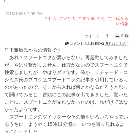
2016/10/03 7:05 PM
＊社会
,
アメリカ
,
世界全体
,
社会
,
竹下氏から
の情報
ツイート
Facebook
印刷
コメントのみ転載OK(
条件はこちら
)
竹下雅敏氏からの情報です。
あれ？スプートニクが繋がらない。再起動してみました
が、やはり繋がりません。仕方がないのでスプートニクで
検索しましたが、やはりダメです。確か、リチャード・コ
シミズ氏のブログはスプートニクの記事を引用しているも
のがあったので、そこから入れば何とかなるだろうと思っ
て開けてみると、冒頭にこの記事が出てきました。驚いた
ことに、スプートニクが見れなかったのは、私だけではな
かったようです。
スプートニクのツイッターやその他をいろいろやってい
るうちに、ようやく15時11分頃に、いつも通り見れるよ
うになりました。