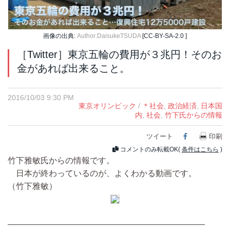
画像の出典:
Author:DaisukeTSUDA
[CC-BY-SA-2.0 ]
［Twitter］東京五輪の費用が３兆円！そのお
金があれば出来ること。
2016/10/03 9:30 PM
東京オリンピック
/
＊社会
,
政治経済
,
日本国
内
,
社会
,
竹下氏からの情報
ツイート
Facebook
印刷
コメントのみ転載OK(
条件はこちら
)
竹下雅敏氏からの情報です。
日本が終わっているのが、よくわかる動画です。
（竹下雅敏）
――――――――――――――――――――――――