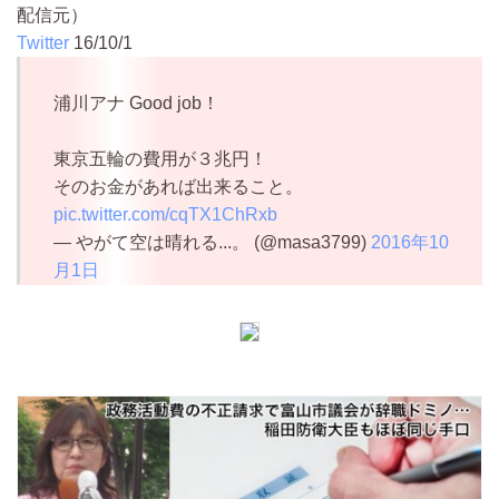
配信元）
Twitter
16/10/1
浦川アナ Good job！
東京五輪の費用が３兆円！
そのお金があれば出来ること。
pic.twitter.com/cqTX1ChRxb
— やがて空は晴れる...。 (@masa3799)
2016年10
月1日