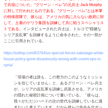
で兵役についた、“グリーン・ベレ”の元兵士 Jack Murphy
に対して行われたものである。“グリーン・ベレ”とは米軍
の特殊部隊で、彼らは、アメリカの気に入らない政府に対
して、土着のゲリラ集団を訓練して共に戦うスペシャリス
トである。
インタビューされた兵士は、トルコで“穏健な
シリア反乱軍” を訓練するように命令された。その一部が
ここに引用されている。
https://sofrep.com/63764/us-special-forces-sabotage-white-
house-policy-gone-disastrously-wrong-with-covert-ops-in-
syria/
「現場の者は誰も、この努力のこのようなミッショ
ンを信じていません」と、あるグリーン・ベレ兵士
が、シリアの反乱軍を訓練し武装させる、アメリカ
の隠れた秘密計画について書いている。「彼らは、
我々がただジハードの次の世代を訓練しているに過
ぎないと考えています。だから彼らは命令をサボっ