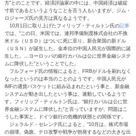
方”とのことです。経済評論家の中には、中国経済は破綻
寸前であるというようなことを言う人もいますが、ジム・
ロジャーズ氏の見方は異なるようです。
10月1日に取り上げたフィリップ・ティルトン氏の
記事
では、“この日、米国では、連邦準備制度株式会社の不換
米ドル（ＵＳＤ）はついに死に至り、新合衆国の新ドル
（ＵＳＮ）が誕生した。金本位の中国人民元が国際的に誕
生した。…ヨーロッパの銀行カバルは公に世界金融システ
ムに降伏した”ということでした。
フルフォード氏の情報によると、FRBがドルを刷れなく
なったというのは本当のことのようです。中国人民元が
IMFの通貨バスケットに組み込まれたという事と、新金融
システムが動き出したという事は、連動しているようで
す。フィリップ・ティルトン氏は、“銀行カバルは公に世
界金融システムに降伏した”と言っていますが、問題はこ
うした事実と、ドイツ銀行の危機的状態との関係です。
ジェラルド・セレンテ氏によると、“10月は、株式市場
の崩壊、偽旗、テロ攻撃や戦争が勃発するなどの大きな出