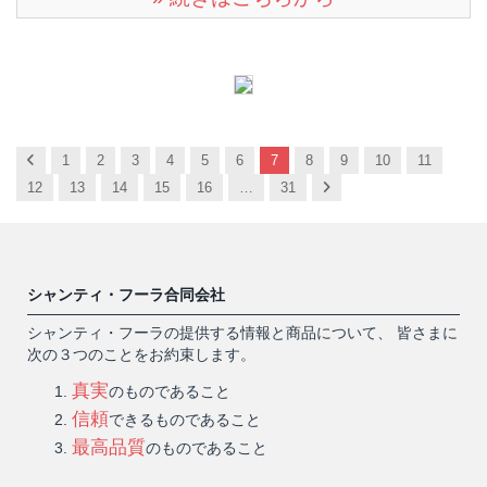
Previous
1
2
3
4
5
6
7
8
9
10
11
Next
12
13
14
15
16
…
31
シャンティ・フーラ合同会社
シャンティ・フーラの提供する情報と商品について、 皆さまに
次の３つのことをお約束します。
真実
のものであること
信頼
できるものであること
最高品質
のものであること