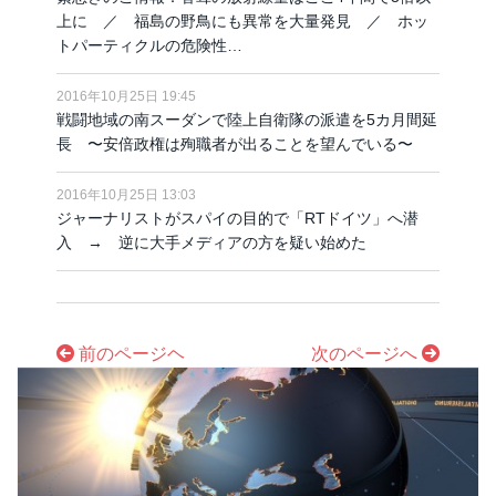
上に ／ 福島の野鳥にも異常を大量発見 ／ ホッ
トパーティクルの危険性…
2016年10月25日 19:45
戦闘地域の南スーダンで陸上自衛隊の派遣を5カ月間延
長 〜安倍政権は殉職者が出ることを望んでいる〜
2016年10月25日 13:03
ジャーナリストがスパイの目的で「RTドイツ」へ潜
入 → 逆に大手メディアの方を疑い始めた
前のページヘ
次のページへ