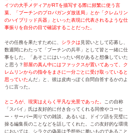
イツの大手メディアがRTを描写する際に頻繁に使う言
葉、「プーチンのプロパガンダ放送局」とか「クレムリン
のハイブリッド兵器」といった表現に代表されるような仕
事振りを自分の目で確認することだった。
その任務を果たすために、
シラクは
見習いとして応募し、
数週間にわたって「プーチンの兵卒」として皆と一緒に仕
事をした。「あそこにはいったい何があると想像していた
と思う？
部屋の真ん中にはファックスが置いてあって、ク
レムリンからの指令をまさに一分ごとに受け取っていると
思っていた
んだ」と、彼は皮肉っぽく自問自答するかのよ
うに言った。
ところが、現実はえらく平凡な光景であった。
この自称
「スパイ」氏は友好的に付き合ってくれる同僚やコーヒ
ー・サーバー周りでの雑談、あるいは、ドイツ語を完璧に
操る編集長のことなどを話してくれた。この友好的な環境
においては、シラクの偽装は予想外に脆いものであること