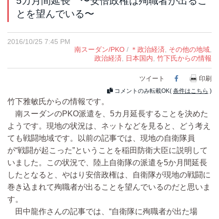
5カ月間延長 〜安倍政権は殉職者が出るこ
とを望んでいる〜
2016/10/25 7:45 PM
南スーダン/PKO
/
＊政治経済
,
その他の地域
,
政治経済
,
日本国内
,
竹下氏からの情報
ツイート
Facebook
印刷
コメントのみ転載OK(
条件はこちら
)
竹下雅敏氏からの情報です。
南スーダンのPKO派遣を、5カ月延長することを決めた
ようです。現地の状況は、ネットなどを見ると、どう考え
ても戦闘地域です。以前の記事では、現地の自衛隊員
が“戦闘が起こった”ということを稲田防衛大臣に説明して
いました。この状況で、陸上自衛隊の派遣を5か月間延長
したとなると、やはり安倍政権は、自衛隊が現地の戦闘に
巻き込まれて殉職者が出ることを望んでいるのだと思いま
す。
田中龍作さんの記事では、“自衛隊に殉職者が出た場