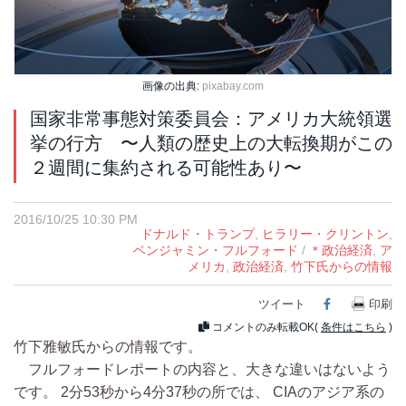
画像の出典:
pixabay.com
国家非常事態対策委員会：アメリカ大統領選
挙の行方 〜人類の歴史上の大転換期がこの
２週間に集約される可能性あり〜
2016/10/25 10:30 PM
ドナルド・トランプ
,
ヒラリー・クリントン
,
ベンジャミン・フルフォード
/
＊政治経済
,
ア
メリカ
,
政治経済
,
竹下氏からの情報
ツイート
Facebook
印刷
コメントのみ転載OK(
条件はこちら
)
竹下雅敏氏からの情報です。
フルフォードレポートの内容と、大きな違いはないよう
です。 2分53秒から4分37秒の所では、 CIAのアジア系の