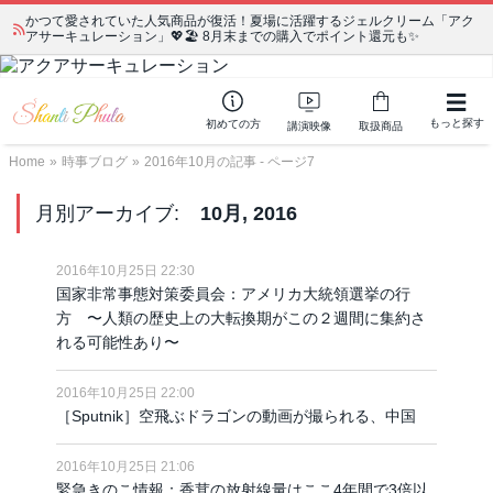
かつて愛されていた人気商品が復活！夏場に活躍するジェルクリーム「アク
アサーキュレーション」💖🏖️ 8月末までの購入でポイント還元も✨
もっと探す
初めての方
講演映像
取扱商品
Home
»
時事ブログ
»
2016年10月の記事 - ページ7
月別アーカイブ:
10月, 2016
2016年10月25日 22:30
国家非常事態対策委員会：アメリカ大統領選挙の行
方 〜人類の歴史上の大転換期がこの２週間に集約さ
れる可能性あり〜
2016年10月25日 22:00
［Sputnik］空飛ぶドラゴンの動画が撮られる、中国
2016年10月25日 21:06
緊急きのこ情報：香茸の放射線量はここ4年間で3倍以