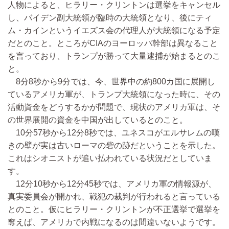
人物によると、ヒラリー・クリントンは選挙をキャンセル
し、バイデン副大統領が臨時の大統領となり、後にティ
ム・カインというイエズス会の代理人が大統領になる予定
だとのこと。ところがCIAのヨーロッパ幹部は異なること
を言っており、トランプが勝って大量逮捕が始まるとのこ
と。
8分8秒から9分では、今、世界中の約800カ国に展開し
ているアメリカ軍が、トランプ大統領になった時に、その
活動資金をどうするかが問題で、現状のアメリカ軍は、そ
の世界展開の資金を中国が出しているとのこと。
10分57秒から12分8秒では、ユネスコがエルサレムの嘆
きの壁が実は古いローマの砦の跡だということを示した。
これはシオニストが追い払われている状況だとしていま
す。
12分10秒から12分45秒では、アメリカ軍の情報源が、
真実委員会が開かれ、戦犯の裁判が行われると言っている
とのこと。仮にヒラリー・クリントンが不正選挙で選挙を
奪えば、アメリカで内戦になるのは間違いないようです。