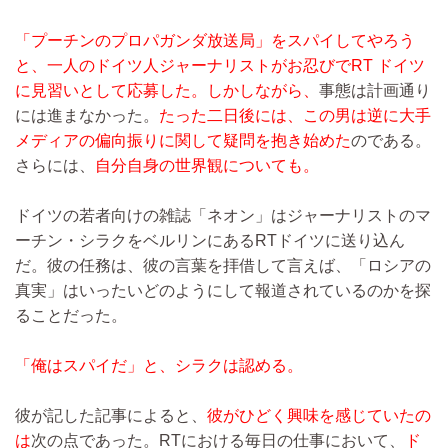
「プーチンのプロパガンダ放送局」をスパイしてやろう
と、一人のドイツ人ジャーナリストがお忍びでRT ドイツ
に見習いとして応募した。しかしながら、
事態は計画通り
には進まなかった。
たった二日後には、この男は逆に大手
メディアの偏向振りに関して疑問を抱き始めた
のである。
さらには、
自分自身の世界観についても。
ドイツの若者向けの雑誌「ネオン」はジャーナリストのマ
ーチン・シラクをベルリンにあるRTドイツに送り込ん
だ。彼の任務は、彼の言葉を拝借して言えば、「ロシアの
真実」はいったいどのようにして報道されているのかを探
ることだった。
「俺はスパイだ」と、シラクは認める。
彼が記した記事によると、
彼がひどく興味を感じていたの
は
次の点であった。RTにおける毎日の仕事において、
ド