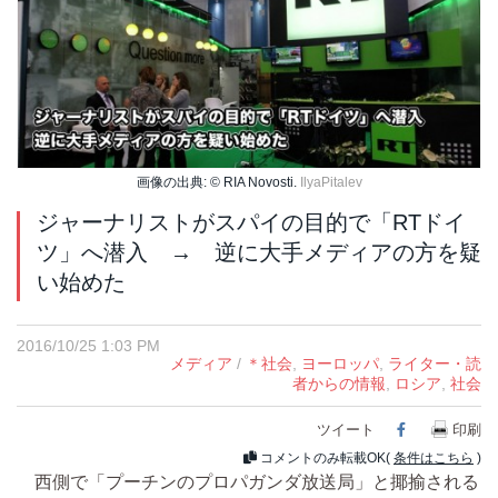
画像の出典: © RIA Novosti.
IlyaPitalev
ジャーナリストがスパイの目的で「RTドイ
ツ」へ潜入 → 逆に大手メディアの方を疑
い始めた
2016/10/25 1:03 PM
メディア
/
＊社会
,
ヨーロッパ
,
ライター・読
者からの情報
,
ロシア
,
社会
ツイート
Facebook
印刷
コメントのみ転載OK(
条件はこちら
)
西側で「プーチンのプロパガンダ放送局」と揶揄される