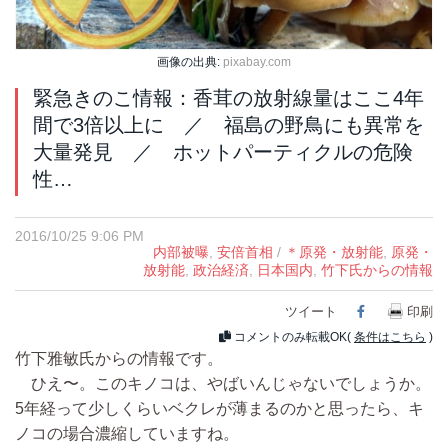
画像の出典:
pixabay.com
緊急きのこ情報：香茸の放射線量はここ4年
間で3倍以上に ／ 福島の野鳥にも異常を
大量発見 ／ ホットパーティクルの危険
性…
2016/10/25 9:06 PM
内部被曝
,
安倍首相
/
＊原発・放射能
,
原発・
放射能
,
政治経済
,
日本国内
,
竹下氏からの情報
ツイート
Facebook
印刷
コメントのみ転載OK(
条件はこちら
)
竹下雅敏氏からの情報です。
ひえ〜。このキノコは、やばいんじゃないでしょうか。
5年経って少しくらいベクレが薄まるのかと思ったら、キ
ノコの場合濃縮していますね。