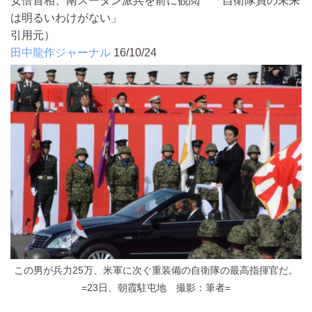
安倍首相、南スーダン派兵を前に観閲 「自衛隊員の未来
は明るいわけがない」
引用元）
田中龍作ジャーナル
16/10/24
この男が兵力25万、米軍に次ぐ重装備の自衛隊の最高指揮官だ。
=23日、朝霞駐屯地 撮影：筆者=