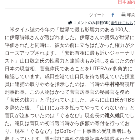
日本国内
ツイート
Facebook
印刷
コメントのみ転載OK(
条件はこちら
)
米タイム誌の今年の「世界で最も影響力のある100人」
に伊藤詩織さんが選ばれました。伊藤さんの勇気が世界に
評価されたと同時に、彼女の前に立ちはだかった権力がク
ローズアップされます。「安部首相に最も近いジャーナリ
スト」山口敬之氏の性暴力と逮捕状もみ消しを命じたのが
日本の現首相、菅義偉氏であることをLITERAが多角的に
確認しています。成田空港で山口氏を待ち構えていた捜査
員に逮捕の取りやめを指示したのは、当時の
中村格
警視庁
刑事部長。この人物はかつて菅官房長官の秘書官を務め
「菅氏の懐刀」と呼ばれていました。さらに山口氏がTBS
を辞めた後、「山口にカネを払ってやってくれないか」と
菅氏が泣きついたのは「ぐるなび」現会長の
滝久雄
氏でし
た。滝氏は菅氏の初当選当時から多額の寄付を行ってお
り、現在「ぐるなび」はGoToイート事業の受託業者にも
収まっています。週刊誌に事件の告発記事が掲載された直