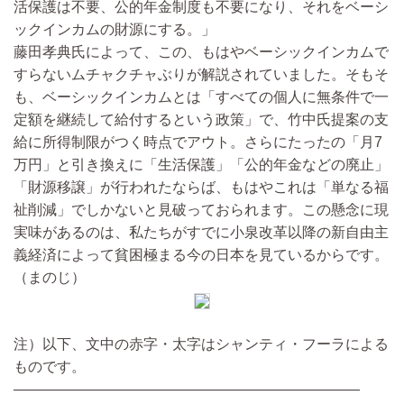
活保護は不要、公的年金制度も不要になり、それをベーシ
ックインカムの財源にする。」
藤田孝典氏によって、この、もはやベーシックインカムで
すらないムチャクチャぶりが解説されていました。そもそ
も、ベーシックインカムとは「すべての個人に無条件で一
定額を継続して給付するという政策」で、竹中氏提案の支
給に所得制限がつく時点でアウト。さらにたったの「月7
万円」と引き換えに「生活保護」「公的年金などの廃止」
「財源移譲」が行われたならば、もはやこれは「単なる福
祉削減」でしかないと見破っておられます。この懸念に現
実味があるのは、私たちがすでに小泉改革以降の新自由主
義経済によって貧困極まる今の日本を見ているからです。
（まのじ）
注）以下、文中の赤字・太字はシャンティ・フーラによる
ものです。
————————————————————————