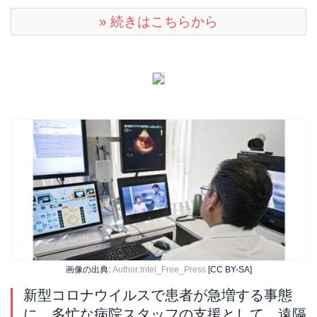
» 続きはこちらから
画像の出典:
Author:Intel_Free_Press
[CC BY-SA]
新型コロナウイルスで患者が急増する事態
に、多忙な病院スタッフの支援として、遠隔