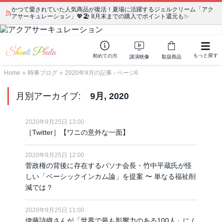
かつて愛されていた人気商品が復活！夏場に活躍するジェルクリーム「アク
アサーキュレーション」💖🏖️ 8月末までの購入でポイント還元も✨
もっと探す
初めての方
講演映像
取扱商品
Home
»
時事ブログ
»
2020年9月の記事 - ページ6
月別アーカイブ:
9月, 2020
2020年9月25日 13:00
［Twitter］【ワニの意外な一面】
2020年9月25日 12:00
菅政権の背後に存在するパソナ会長・竹中平蔵氏が怪
しい「ベーシックインカム論」を提案 〜 単なる福祉削
減では？
2020年9月25日 11:00
伊藤詩織さんが「世界で最も影響力のある100人」に /