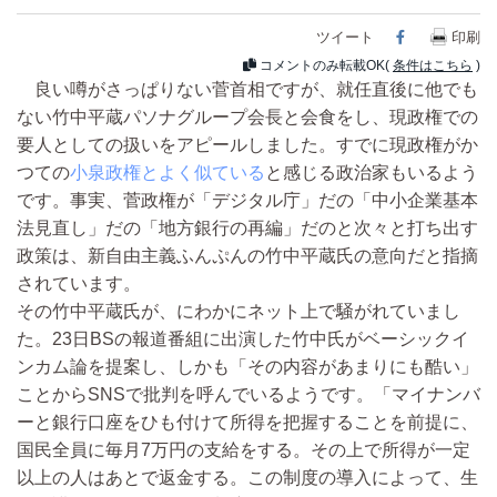
ツイート
Facebook
印刷
コメントのみ転載OK(
条件はこちら
)
良い噂がさっぱりない菅首相ですが、就任直後に他でも
ない竹中平蔵パソナグループ会長と会食をし、現政権での
要人としての扱いをアピールしました。すでに現政権がか
つての
小泉政権とよく似ている
と感じる政治家もいるよう
です。事実、菅政権が「デジタル庁」だの「中小企業基本
法見直し」だの「地方銀行の再編」だのと次々と打ち出す
政策は、新自由主義ふんぷんの竹中平蔵氏の意向だと指摘
されています。
その竹中平蔵氏が、にわかにネット上で騒がれていまし
た。23日BSの報道番組に出演した竹中氏がベーシックイ
ンカム論を提案し、しかも「その内容があまりにも酷い」
ことからSNSで批判を呼んでいるようです。「マイナンバ
ーと銀行口座をひも付けて所得を把握することを前提に、
国民全員に毎月7万円の支給をする。その上で所得が一定
以上の人はあとで返金する。この制度の導入によって、生