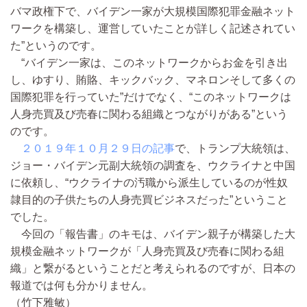
バマ政権下で、バイデン一家が大規模国際犯罪金融ネット
ワークを構築し、運営していたことが詳しく記述されてい
た”というのです。
“バイデン一家は、このネットワークからお金を引き出
し、ゆすり、賄賂、キックバック、マネロンそして多くの
国際犯罪を行っていた”だけでなく、“このネットワークは
人身売買及び売春に関わる組織とつながりがある”という
のです。
２０１９年１０月２９日の記事
で、トランプ大統領は、
ジョー・バイデン元副大統領の調査を、ウクライナと中国
に依頼し、“ウクライナの汚職から派生しているのが性奴
隷目的の子供たちの人身売買ビジネスだった”ということ
でした。
今回の「報告書」のキモは、バイデン親子が構築した大
規模金融ネットワークが「人身売買及び売春に関わる組
織」と繋がるということだと考えられるのですが、日本の
報道では何も分かりません。
（竹下雅敏）