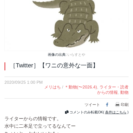
画像の出典:
いらすとや
［Twitter］【ワニの意外な一面】
2020/09/25 1:00 PM
メリはち
/
＊動物(〜2026.4)
,
ライター・読者
からの情報
,
動物
ツイート
Facebook
印刷
コメントのみ転載OK(
条件はこちら
)
ライターからの情報です。
水中に二本足で立ってるなんてー