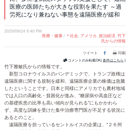
医療の医師たちが大きな役割を果たす ～過
労死になり兼ねない事態を遠隔医療が緩和
2020/09/24 9:40 PM
医療・健康
/
＊社会
,
アメリカ
,
政治経済
,
竹下
氏からの情報
ツイート
Facebook
印刷
コメントのみ転載OK(
条件はこちら
)
竹下雅敏氏からの情報です。
新型コロナウイルスのパンデミックで、トランプ政権は
遠隔医療に関する規制を緩和、遠隔医療企業の株価は急騰
したということです。日本と同様にアメリカでも農村地域
では人口の高齢化・貧困化が進み、“糖尿病や高血圧など
の基礎疾患の比率も高い傾向が見られる”にもかかわら
ず、高度な訓練を受けた集中治療専門医が不足する状況に
あるとのこと。
遠隔医療を担っているセントルイスの企業は、“２６州