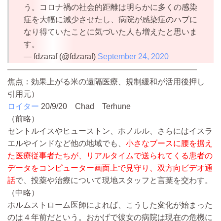
う。コロナ禍の社会的距離は明らかに多くの感染
症を大幅に減少させたし、病院が感染症のハブに
なり得ていたことに気づいた人も増えたと思いま
す。
— fdzaraf (@fdzaraf)
September 24, 2020
————————————————————————
焦点：効果上がる米の遠隔医療、規制緩和が活用後押し
引用元）
ロイター
20/9/20
Chad Terhune
（前略）
セントルイスやヒューストン、ホノルル、さらにはイスラ
エルやインドなど他の地域でも、
小さなブースに腰を据え
た医療従事者たちが、リアルタイムで送られてくる患者の
データをコンピューター画面上で見守り、双方向ビデオ通
話
で、投薬や治療について現地スタッフと言葉を交わす。
（中略）
ホルムストローム医師によれば、こうした変化が始まった
のは４年前だという。おかげで彼女の病院は現在の危機に