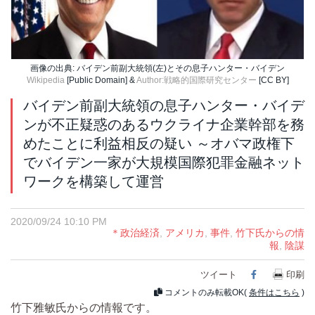
画像の出典: バイデン前副大統領(左)とその息子ハンター・バイデン
Wikipedia
[Public Domain] &
Author:戦略的国際研究センター
[CC BY]
バイデン前副大統領の息子ハンター・バイデ
ンが不正疑惑のあるウクライナ企業幹部を務
めたことに利益相反の疑い ～オバマ政権下
でバイデン一家が大規模国際犯罪金融ネット
ワークを構築して運営
2020/09/24 10:10 PM
＊政治経済
,
アメリカ
,
事件
,
竹下氏からの情
報
,
陰謀
ツイート
Facebook
印刷
コメントのみ転載OK(
条件はこちら
)
竹下雅敏氏からの情報です。