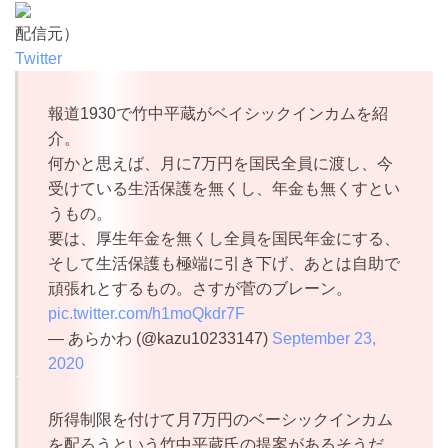
配信元）
Twitter
報道1930で竹中平蔵がベイシックインカムを紹
介。
何かと思えば、月に7万円を国民全員に渡し、今
受けている生活保護を無くし、年金も無くすとい
うもの。
要は、厚生年金を無くし全員を国民年金にする、
そして生活保護も極端に引き下げ、あとは自助で
頑張れとするもの。さすが菅のブレーン。
pic.twitter.com/h1moQkdr7F
— あらかわ (@kazu10233147)
September 23,
2020
所得制限を付けて月7万円のベーシックインカム
を配ろうという竹中平蔵氏の提案があるそうだ