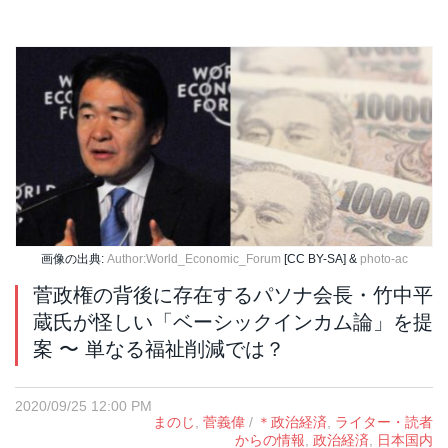
画像の出典:
Author:World_Economic_Forum
[CC BY-SA] &
photo-ac
菅政権の背後に存在するパソナ会長・竹中平
蔵氏が怪しい「ベーシックインカム論」を提
案 〜 単なる福祉削減では？
2020/09/25 12:00 PM
まのじ
,
菅義偉
/
＊政治経済
,
ライター・読者
からの情報
,
政治経済
,
日本国内