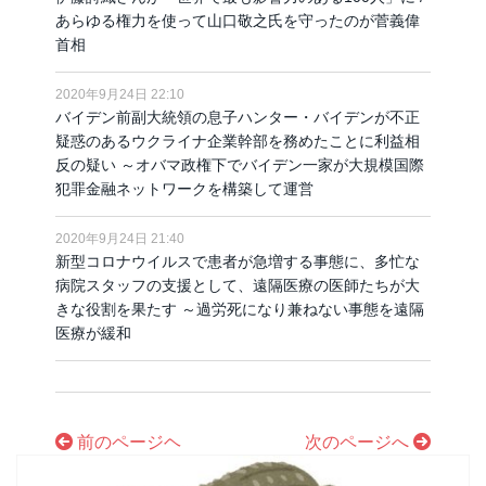
あらゆる権力を使って山口敬之氏を守ったのが菅義偉
首相
2020年9月24日 22:10
バイデン前副大統領の息子ハンター・バイデンが不正
疑惑のあるウクライナ企業幹部を務めたことに利益相
反の疑い ～オバマ政権下でバイデン一家が大規模国際
犯罪金融ネットワークを構築して運営
2020年9月24日 21:40
新型コロナウイルスで患者が急増する事態に、多忙な
病院スタッフの支援として、遠隔医療の医師たちが大
きな役割を果たす ～過労死になり兼ねない事態を遠隔
医療が緩和
前のページヘ
次のページへ