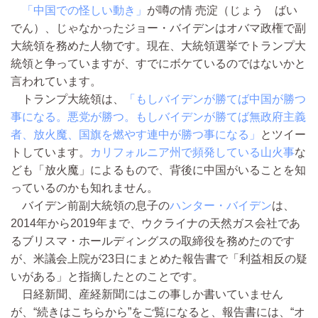
「中国での怪しい動き」
が噂の情 売淀（じょう ばい
でん）、じゃなかったジョー・バイデンはオバマ政権で副
大統領を務めた人物です。現在、大統領選挙でトランプ大
統領と争っていますが、すでにボケているのではないかと
言われています。
トランプ大統領は、
「もしバイデンが勝てば中国が勝つ
事になる。悪党が勝つ。もしバイデンが勝てば無政府主義
者、放火魔、国旗を燃やす連中が勝つ事になる」
とツイー
トしています。
カリフォルニア州で頻発している山火事
な
ども「放火魔」によるもので、背後に中国がいることを知
っているのかも知れません。
バイデン前副大統領の息子の
ハンター・バイデン
は、
2014年から2019年まで、ウクライナの天然ガス会社であ
るブリスマ・ホールディングスの取締役を務めたのです
が、米議会上院が23日にまとめた報告書で「利益相反の疑
いがある」と指摘したとのことです。
日経新聞、産経新聞にはこの事しか書いていません
が、“続きはこちらから”をご覧になると、報告書には、“オ