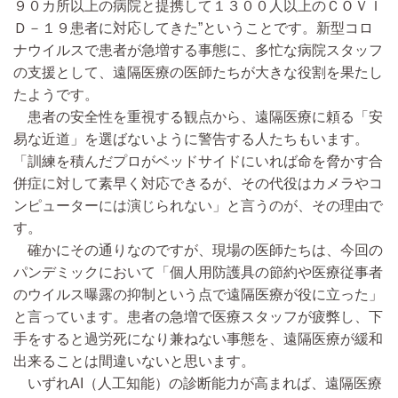
９０カ所以上の病院と提携して１３００人以上のＣＯＶＩ
Ｄ－１９患者に対応してきた”ということです。新型コロ
ナウイルスで患者が急増する事態に、多忙な病院スタッフ
の支援として、遠隔医療の医師たちが大きな役割を果たし
たようです。
患者の安全性を重視する観点から、遠隔医療に頼る「安
易な近道」を選ばないように警告する人たちもいます。
「訓練を積んだプロがベッドサイドにいれば命を脅かす合
併症に対して素早く対応できるが、その代役はカメラやコ
ンピューターには演じられない」と言うのが、その理由で
す。
確かにその通りなのですが、現場の医師たちは、今回の
パンデミックにおいて「個人用防護具の節約や医療従事者
のウイルス曝露の抑制という点で遠隔医療が役に立った」
と言っています。患者の急増で医療スタッフが疲弊し、下
手をすると過労死になり兼ねない事態を、遠隔医療が緩和
出来ることは間違いないと思います。
いずれAI（人工知能）の診断能力が高まれば、遠隔医療