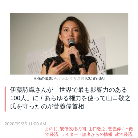
画像の出典:
Author:レクサス君
[CC BY-SA]
伊藤詩織さんが「世界で最も影響力のある
100人」に / あらゆる権力を使って山口敬之
氏を守ったのが菅義偉首相
2020/09/25 11:00 AM
まのじ
,
安倍政権の闇
,
山口敬之
,
菅義偉
/
＊政
治経済
,
ライター・読者からの情報
,
政治経済
,