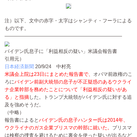
注）以下、文中の赤字・太字はシャンティ・フーラによる
ものです。
————————————————————————
バイデン氏息子に「利益相反の疑い」米議会報告書
引用元）
日本経済新聞
20/9/24
中村亮
米議会上院は23日にまとめた報告書で、
オバマ前政権のこ
ろに
バイデン前副大統領の息子が不正疑惑のあるウクライ
ナ企業幹部を務めたことについて「利益相反の疑いがあ
る」と指摘
した。トランプ大統領がバイデン氏に対する追
及を強めそうだ。
（中略）
報告書によると
バイデン氏の息子ハンター氏は2014年、
ウクライナのガス企業ブリスマの幹部に就いた。
ブリスマ
は検察の捜査を避けるために裏金を使った疑いが出るなど