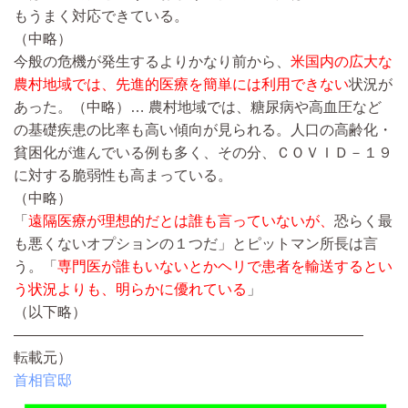
もうまく対応できている。
（中略）
今般の危機が発生するよりかなり前から、
米国内の広大な
農村地域では、先進的医療を簡単には利用できない
状況が
あった。
（中略）…
農村地域では、糖尿病や高血圧など
の基礎疾患の比率も高い傾向が見られる。人口の高齢化・
貧困化が進んでいる例も多く、その分、ＣＯＶＩＤ－１９
に対する脆弱性も高まっている。
（中略）
「
遠隔医療が理想的だとは誰も言っていないが、
恐らく最
も悪くないオプションの１つだ」とピットマン所長は言
う。「
専門医が誰もいないとかヘリで患者を輸送するとい
う状況よりも、明らかに優れている
」
（以下略）
————————————————————————
転載元）
首相官邸