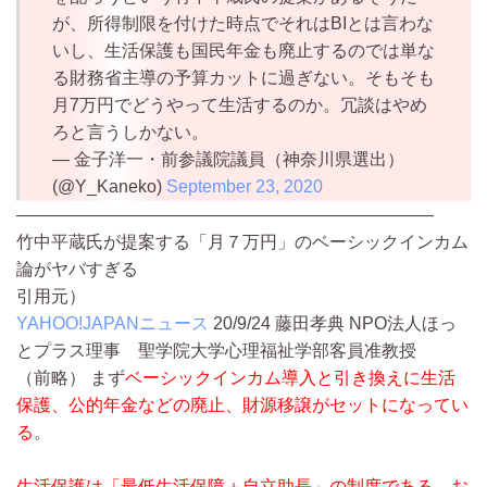
が、所得制限を付けた時点でそれはBIとは言わな
いし、生活保護も国民年金も廃止するのでは単な
る財務省主導の予算カットに過ぎない。そもそも
月7万円でどうやって生活するのか。冗談はやめ
ろと言うしかない。
— 金子洋一・前参議院議員（神奈川県選出）
(@Y_Kaneko)
September 23, 2020
————————————————————————
竹中平蔵氏が提案する「月７万円」のベーシックインカム
論がヤバすぎる
引用元）
YAHOO!JAPANニュース
20/9/24
藤田孝典 NPO法人ほっ
とプラス理事 聖学院大学心理福祉学部客員准教授
（前略）
まず
ベーシックインカム導入と引き換えに生活
保護、公的年金などの廃止、財源移譲がセットになってい
る
。
生活保護は「最低生活保障＋自立助長」の制度である。お