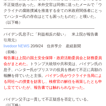
不正疑惑があった。米外交官は同僚に送ったメールで「ウ
クライナの腐敗撲滅を推進する全ての米政府関係者にとっ
てハンター氏の存在はとても困ったものだ」と嘆いた。
（以下略）
————————————————————————
バイデン氏息子に「利益相反の疑い」 米上院が報告書
引用元）
livedoor NEWS
20/9/24
住井亨介 産経新聞
（前略）
報告書は上院の国土安全保障・政府活動委員会と財務委員
会がまとめた。
トランプ大統領や共和党は、バイデン氏の
息子、ハンター氏がブリスマの役員を務めて不正に高額の
報酬を得ていたと主張。
バイデン氏がウクライナ当局によ
る同社への捜査を妨害し、検察官の解任を画策したとも申
し立てていたが、報告書では触れられなかった。
バイデン父子は一貫して不正疑惑を否定している。
（以下略）