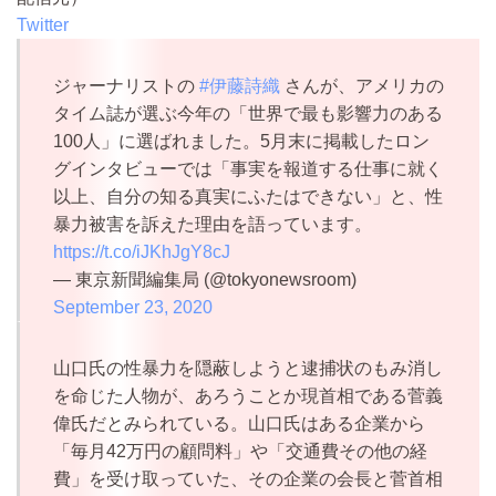
Twitter
ジャーナリストの
#伊藤詩織
さんが、アメリカの
タイム誌が選ぶ今年の「世界で最も影響力のある
100人」に選ばれました。5月末に掲載したロン
グインタビューでは「事実を報道する仕事に就く
以上、自分の知る真実にふたはできない」と、性
暴力被害を訴えた理由を語っています。
https://t.co/iJKhJgY8cJ
— 東京新聞編集局 (@tokyonewsroom)
September 23, 2020
山口氏の性暴力を隠蔽しようと逮捕状のもみ消し
を命じた人物が、あろうことか現首相である菅義
偉氏だとみられている。山口氏はある企業から
「毎月42万円の顧問料」や「交通費その他の経
費」を受け取っていた、その企業の会長と菅首相