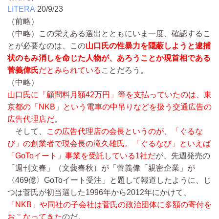
LITERA
20/9/23
（前略）
（中略）
この栄えある選出とともにいま一度、確認するこ
とが必要なのは、この
山口氏の性暴力を隠蔽しようと逮捕
状のもみ消しを命じた人物が、あろうことか現首相である
菅義偉氏
だとみられている
ことだろう。
（中略）
山口氏に「顧問料月額42万円」等を支払っていたのは、東
京都の「NKB」という電車の中吊りなどを扱う交通広告の
広告代理店だ
。
そして、
この広告代理店の会長というのが、「ぐるな
び」の創業者で現会長の滝久雄氏。「ぐるなび」といえば
「GoToイート」事業を受託している1社だ
が、先週発売の
「週刊文春」（文藝春秋）が「菅義偉「親密企業」が
〈469億〉GoToイート受注」と題して報道したように、じ
つは菅氏が初当選した1996年から2012年にかけて、
「NKB」や同社の子会社は菅氏の政治団体に多額の寄付を
おこなってきた
のだ。