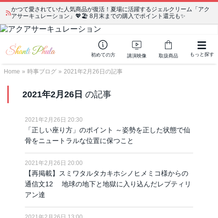
かつて愛されていた人気商品が復活！夏場に活躍するジェルクリーム「アク
アサーキュレーション」💖🏖️ 8月末までの購入でポイント還元も✨
もっと探す
初めての方
講演映像
取扱商品
Home
»
時事ブログ
»
2021年2月26日の記事
2021年2月26日
の記事
2021年2月26日 20:30
「正しい座り方」のポイント ～姿勢を正した状態で仙
骨をニュートラルな位置に保つこと
2021年2月26日 20:00
【再掲載】スミワタルタカキホシノヒメミコ様からの
通信文12 地球の地下と地獄に入り込んだレプティリ
アン達
2021年2月26日 13:00