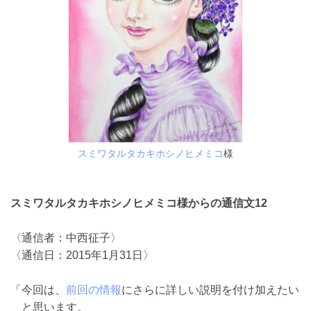
スミワタルタカキホシノヒメミコ
様
スミワタルタカキホシノヒメミコ様からの通信文12
〈通信者：中西征子〉
〈通信日：2015年1月31日〉
「今回は、
前回の情報
にさらに詳しい説明を付け加えたい
と思います。