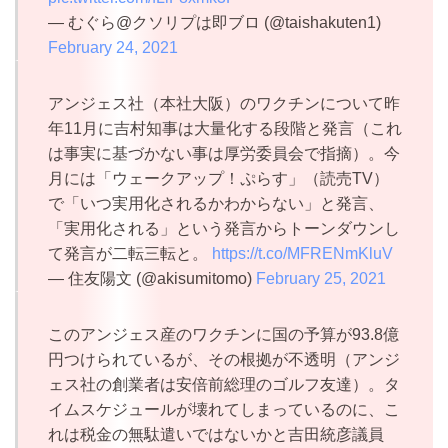
— むぐら@クソリプは即ブロ (@taishakuten1)
February 24, 2021
アンジェス社（本社大阪）のワクチンについて昨
年11月に吉村知事は大量化する段階と発言（これ
は事実に基づかない事は厚労委員会で指摘）。今
月には「ウェークアップ！ぷらす」（読売TV）
で「いつ実用化されるかわからない」と発言、
「実用化される」という発言からトーンダウンし
て発言が二転三転と。
https://t.co/MFRENmKluV
— 住友陽文 (@akisumitomo)
February 25, 2021
このアンジェス産のワクチンに国の予算が93.8億
円つけられているが、その根拠が不透明（アンジ
ェス社の創業者は安倍前総理のゴルフ友達）。タ
イムスケジュールが壊れてしまっているのに、こ
れは税金の無駄遣いではないかと吉田統彦議員