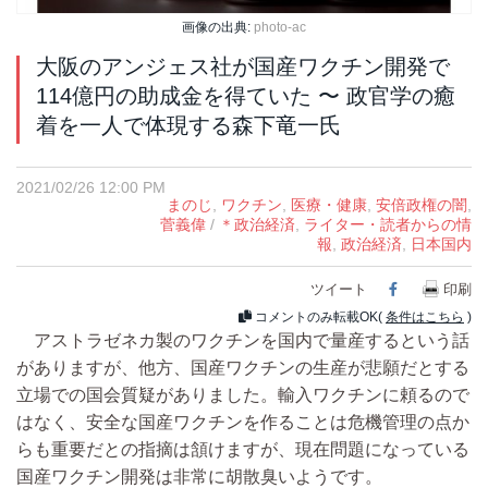
画像の出典:
photo-ac
大阪のアンジェス社が国産ワクチン開発で
114億円の助成金を得ていた 〜 政官学の癒
着を一人で体現する森下竜一氏
2021/02/26 12:00 PM
まのじ
,
ワクチン
,
医療・健康
,
安倍政権の闇
,
菅義偉
/
＊政治経済
,
ライター・読者からの情
報
,
政治経済
,
日本国内
ツイート
Facebook
印刷
コメントのみ転載OK(
条件はこちら
)
アストラゼネカ製のワクチンを国内で量産するという話
がありますが、他方、国産ワクチンの生産が悲願だとする
立場での国会質疑がありました。輸入ワクチンに頼るので
はなく、安全な国産ワクチンを作ることは危機管理の点か
らも重要だとの指摘は頷けますが、現在問題になっている
国産ワクチン開発は非常に胡散臭いようです。