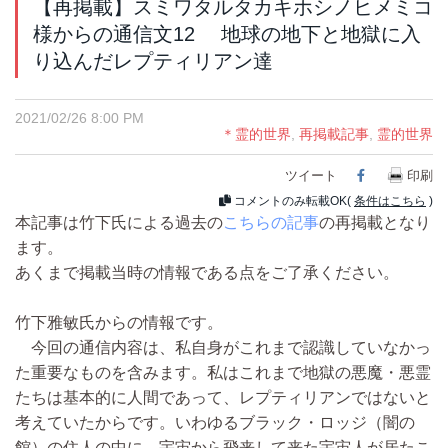
【再掲載】スミワタルタカキホシノヒメミコ
様からの通信文12 地球の地下と地獄に入
り込んだレプティリアン達
2021/02/26 8:00 PM
＊霊的世界
,
再掲載記事
,
霊的世界
ツイート
Facebook
印刷
コメントのみ転載OK(
条件はこちら
)
本記事は竹下氏による過去の
こちらの記事
の再掲載となり
ます。
あくまで掲載当時の情報である点をご了承ください。
竹下雅敏氏からの情報です。
今回の通信内容は、私自身がこれまで認識していなかっ
た重要なものを含みます。私はこれまで地獄の悪魔・悪霊
たちは基本的に人間であって、レプティリアンではないと
考えていたからです。いわゆるブラック・ロッジ（闇の
館）の住人の中に、宇宙から飛来して来た宇宙人が居たこ