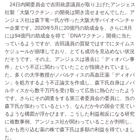
24日内閣委員会で吉田統彦議員が取り上げたアンジェス
社製「大阪ワクチン」の開発は聞き流せませんでした。ア
ンジェス社は森下竜一氏が作った大阪大学バイオベンチャ
ー企業です。2020年5月に20億円の助成金を、さらに8月
には94億円の助成金を得て「DNAワクチン」開発に当た
っているようですが、吉田議員の質疑ではすでにタイムス
ケジュールが崩壊しており、とても成功を見込めない状況
だそうです。その上、アンジェスは過去に「ディオバン事
件」という不正に関わっていたことが指摘されていまし
た。多くの大学教授がノバルティスの高血圧薬「ディオバ
ン」を処方するよう不正論文を作成し、森下氏自身はノバ
ルティスから数千万円を受け取って広告に熱心だったよう
です。さらにその調査をする第三者委員会の委員に、当の
森下氏が加わっているという、なんだか今の国会で見てい
るような構図が浮かびます。こうした利益相反になる研究
に複数事例、アンジェス社が関わっていることが判明し、
しかも売り込む薬の株で森下氏は多額の利益を得ていまし
た。