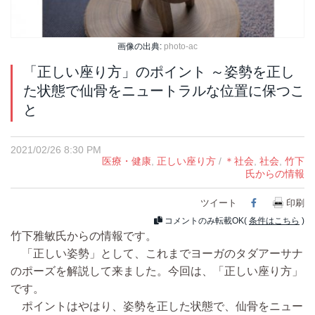
画像の出典:
photo-ac
「正しい座り方」のポイント ～姿勢を正し
た状態で仙骨をニュートラルな位置に保つこ
と
2021/02/26 8:30 PM
医療・健康
,
正しい座り方
/
＊社会
,
社会
,
竹下
氏からの情報
ツイート
Facebook
印刷
コメントのみ転載OK(
条件はこちら
)
竹下雅敏氏からの情報です。
「正しい姿勢」として、これまでヨーガのタダアーサナ
のポーズを解説して来ました。今回は、「正しい座り方」
です。
ポイントはやはり、姿勢を正した状態で、仙骨をニュー