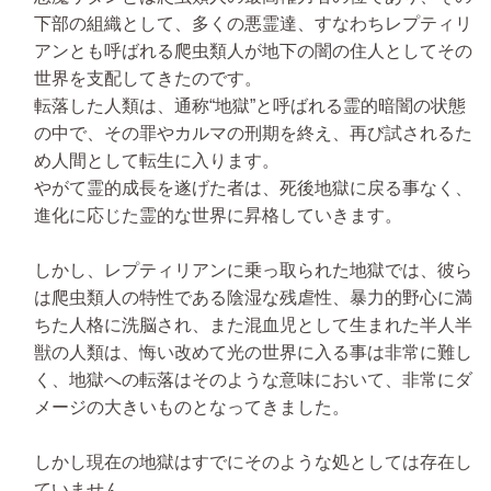
下部の組織として、多くの悪霊達、すなわちレプティリ
アンとも呼ばれる爬虫類人が地下の闇の住人としてその
世界を支配してきたのです。
転落した人類は、通称“地獄”と呼ばれる霊的暗闇の状態
の中で、その罪やカルマの刑期を終え、再び試されるた
め人間として転生に入ります。
やがて霊的成長を遂げた者は、死後地獄に戻る事なく、
進化に応じた霊的な世界に昇格していきます。
しかし、レプティリアンに乗っ取られた地獄では、彼ら
は爬虫類人の特性である陰湿な残虐性、暴力的野心に満
ちた人格に洗脳され、また混血児として生まれた半人半
獣の人類は、悔い改めて光の世界に入る事は非常に難し
く、地獄への転落はそのような意味において、非常にダ
メージの大きいものとなってきました。
しかし現在の地獄はすでにそのような処としては存在し
ていません。