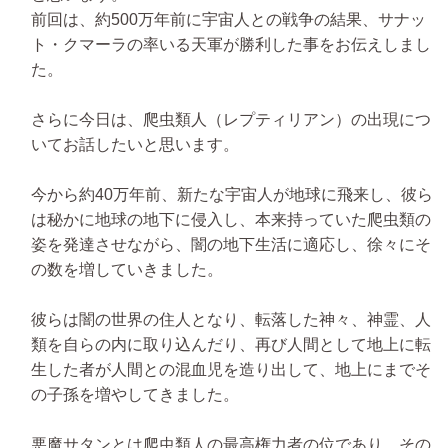
前回は、約500万年前に宇宙人との戦争の結果、サナッ
ト・クマーラの率いる天軍が勝利した事をお伝えしまし
た。
さらに今日は、爬虫類人（レプティリアン）の出現につ
いてお話したいと思います。
今から約40万年前、新たな宇宙人が地球に飛来し、彼ら
は秘かに地球の地下に侵入し、本来持っていた爬虫類の
姿を発達させながら、闇の地下生活に適応し、徐々にそ
の数を増していきました。
彼らは闇の世界の住人となり、転落した神々、神霊、人
類を自らの内に取り込んだり、再び人間として地上に転
生した者が人間との混血児を造り出して、地上にまでそ
の子孫を増やしてきました。
悪魔サタンとは爬虫類人の最高権力者の位であり、その