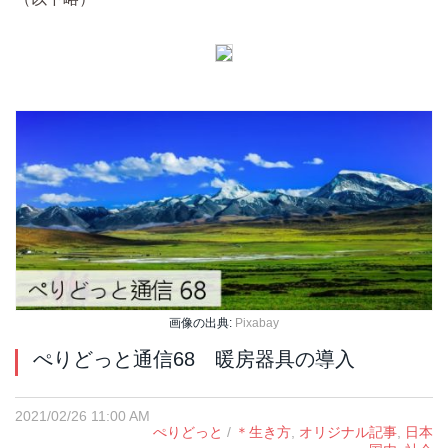
画像の出典:
Pixabay
ぺりどっと通信68 暖房器具の導入
2021/02/26 11:00 AM
ぺりどっと
/
＊生き方
,
オリジナル記事
,
日本