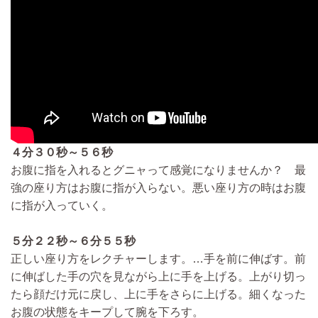
４分３０秒～５６秒
お腹に指を入れるとグニャって感覚になりませんか？ 最
強の座り方はお腹に指が入らない。悪い座り方の時はお腹
に指が入っていく。
５分２２秒～６分５５秒
正しい座り方をレクチャーします。…手を前に伸ばす。前
に伸ばした手の穴を見ながら上に手を上げる。上がり切っ
たら顔だけ元に戻し、上に手をさらに上げる。細くなった
お腹の状態をキープして腕を下ろす。