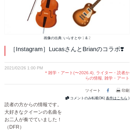
画像の出典: いらすとや
1
&
2
［Instagram］LucasさんとBrianのコラボ❣️
2021/02/26 1:00 PM
＊雑学・アート(〜2026.4)
,
ライター・読者か
らの情報
,
雑学・アート
ツイート
Facebook
印刷
コメントのみ転載OK(
条件はこちら
)
読者の方からの情報です。
大好きなクイーンの名曲を
お二人が奏でていました！
（DFR）