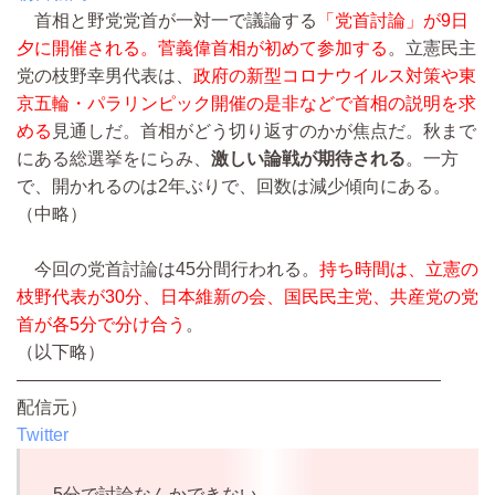
首相と野党党首が一対一で議論する
「党首討論」が9日
夕に開催される。菅義偉首相が初めて参加する
。立憲民主
党の枝野幸男代表は、
政府の新型コロナウイルス対策や東
京五輪・パラリンピック開催の是非などで首相の説明を求
める
見通しだ。首相がどう切り返すのかが焦点だ。秋まで
にある総選挙をにらみ、
激しい論戦が期待される
。一方
で、開かれるのは2年ぶりで、回数は減少傾向にある。
（中略）
今回の党首討論は45分間行われる。
持ち時間は、立憲の
枝野代表が30分、日本維新の会、国民民主党、共産党の党
首が各5分で分け合う
。
（以下略）
————————————————————————
配信元）
Twitter
5分で討論なんかできない。