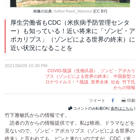
画像の出典:
Author:Raed_Mansour
[CC BY]
厚生労働省もCDC（米疾病予防管理センタ
ー）も知っている！近い将来に「ゾンビ・ア
ポカリプス」（ゾンビによる世界の終末）に
近い状況になることを
2021/06/09 10:30 PM
COVID-陰謀（生物兵器）
,
ゾンビ・アポカリ
プス（ゾンビによる世界の終末）
,
中国新型コ
ロナウイルス
/
＊陰謀
,
世界全体
,
社会
,
竹下氏
からの情報
ツイート
Facebook
印刷
コメントのみ転載OK(
条件はこちら
)
竹下雅敏氏からの情報です。
読者の方からの情報提供です。私は映画、ドラマなどを
見ないので、ゾンビ・アポカリプス（ゾンビによる世界の
終末）と言われても、ピンと来ないのですが、CDC（米