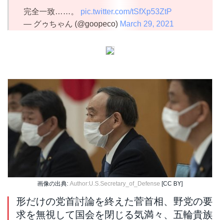
完全一致……。
pic.twitter.com/tSfXp53ZtP
— グゥちゃん (@goopeco)
March 29, 2021
画像の出典:
Author:U.S.Secretary_of_Defense
[CC BY]
形だけの党首討論を終えた菅首相、野党の要
求を無視して国会を閉じる気満々、五輪貴族