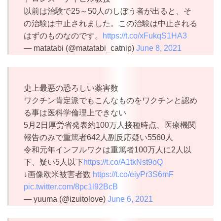
以前は治験で25～50人のしぼう者が出ると、そ
の治験は中止されました。この治験は中止される
はずのものなのです。
https://t.co/xFukqS1HA3
— matatabi (@matatabi_catnip)
June 8, 2021
史上最悪の恐ろしい薬害数
ワクチン肯定派でもこんなものをワクチンと認め
る事は医科学倫理上できない
5月2日厚労省発表約100万人接種時点、医療機関
報告のみで重篤者642人副反応疑い5560人
令和元年インフルワクは重篤者100万人に2人以
下、疑い5人以下
https://t.co/A1tkNst9oQ
↓画像欧米被害者数
https://t.co/eiyPr3S6mF
pic.twitter.com/8pc1l92BcB
— yuuma (@izuitolove)
June 6, 2021