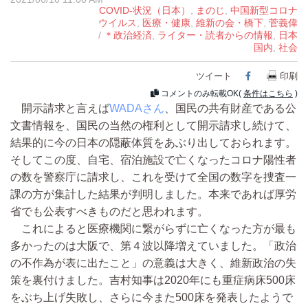
COVID-状況（日本）
,
まのじ
,
中国新型コロナ
ウイルス
,
医療・健康
,
維新の会・橋下
,
菅義偉
/
＊政治経済
,
ライター・読者からの情報
,
日本
国内
,
社会
ツイート
Facebook
印刷
コメントのみ転載OK(
条件はこちら
)
開示請求と言えば
WADAさん
、国民の共有財産である公
文書情報を、国民の当然の権利として開示請求し続けて、
結果的に今の日本の隠蔽体質をあぶり出しておられます。
そしてこの度、自宅、宿泊施設で亡くなったコロナ陽性者
の数を警察庁に請求し、これを受けて全国の数字を捜査一
課の方が集計した結果が判明しました。本来であれば厚労
省でも公表すべきものだと思われます。
これによると医療機関に繋がらずに亡くなった方が最も
多かったのは大阪で、第４波以降増えていました。「政治
の不作為が表に出たこと」の意義は大きく、維新政治の失
策を裏付けました。吉村知事は2020年にも重症病床500床
をぶち上げ失敗し、さらに今また500床を発表したようで