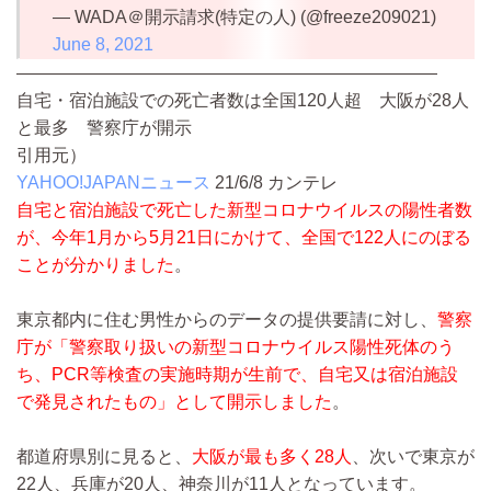
— WADA＠開示請求(特定の人) (@freeze209021)
June 8, 2021
————————————————————————
自宅・宿泊施設での死亡者数は全国120人超 大阪が28人
と最多 警察庁が開示
引用元）
YAHOO!JAPANニュース
21/6/8
カンテレ
自宅と宿泊施設で死亡した新型コロナウイルスの陽性者数
が、今年1月から5月21日にかけて、全国で122人にのぼる
ことが分かりました
。
東京都内に住む男性からのデータの提供要請に対し、
警察
庁が「警察取り扱いの新型コロナウイルス陽性死体のう
ち、PCR等検査の実施時期が生前で、自宅又は宿泊施設
で発見されたもの」として開示しました
。
都道府県別に見ると、
大阪が最も多く28人
、次いで東京が
22人、兵庫が20人、神奈川が11人となっています。