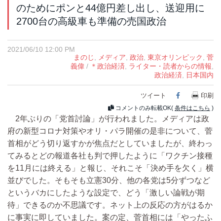
のためにポンと44億円差し出し、送迎用に
2700台の高級車も準備の売国政治
2021/06/10 12:00 PM
まのじ
,
メディア
,
政治
,
東京オリンピック
,
菅
義偉
/
＊政治経済
,
ライター・読者からの情報
,
政治経済
,
日本国内
ツイート
Facebook
印刷
コメントのみ転載OK(
条件はこちら
)
2年ぶりの「党首討論」が行われました。メディアは政
府の新型コロナ対策やオリ・パラ開催の是非について、菅
首相がどう切り返すかが焦点だとしていましたが、終わっ
てみるとどの報道各社も判で押したように「ワクチン接種
を11月には終える」と報じ、それこそ「決め手を欠く」横
並びでした。そもそも立憲30分、他の各党は5分ずつなど
というバカにしたような設定で、どう「激しい論戦が期
待」できるのか不思議です。ネット上の反応の方がはるか
に事実に即していました。案の定、菅首相には「やったふ