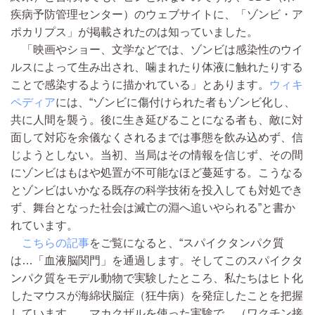
疾病予防管理センター）のウェブサイトに、「ゾンビ・ア
ポカリプス」が掲載されたのは知っていました。
「映画やショー、文学などでは、ゾンビは感染性のウイ
ルスによって生み出され、噛まれたり体液に触れたりする
ことで感染するように描かれている」とあります。
ウィキ
ペディア
には、“ゾンビに傷付けられた者もゾンビ化し、
共に人間を襲う。後に生き延びることになる者も、敵に対
面して対応を余儀なくされるまでは事態を飲み込めず、信
じようとしない。当初、当局はその情報を信じず、その間
にゾンビはもはや処置が不可能なほど蔓延する。こうなる
とゾンビはいかなる既存の科学技術を投入しても対処でき
ず、舞台となった社会は滅亡の淵へ追いやられる”と書か
れています。
こちらの記事
をご覧になると、“スパイクタンパク質
は…「血液脳関門」を通過します。そしてこのスパイクタ
ンパク質をモデル動物で実験したところ、私たちはヒト化
したマウスが海綿状脳症（狂牛病）を発症したことを把握
しています。…マカクザルを使った実験で、（ワクチン接