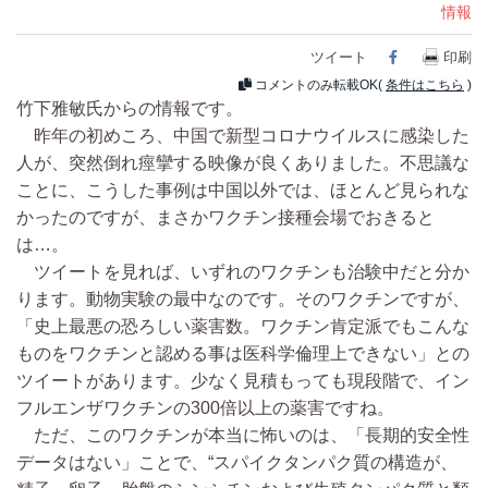
情報
ツイート
Facebook
印刷
コメントのみ転載OK(
条件はこちら
)
竹下雅敏氏からの情報です。
昨年の初めころ、中国で新型コロナウイルスに感染した
人が、突然倒れ痙攣する映像が良くありました。不思議な
ことに、こうした事例は中国以外では、ほとんど見られな
かったのですが、まさかワクチン接種会場でおきると
は…。
ツイートを見れば、いずれのワクチンも治験中だと分か
ります。動物実験の最中なのです。そのワクチンですが、
「史上最悪の恐ろしい薬害数。ワクチン肯定派でもこんな
ものをワクチンと認める事は医科学倫理上できない」との
ツイートがあります。少なく見積もっても現段階で、イン
フルエンザワクチンの300倍以上の薬害ですね。
ただ、このワクチンが本当に怖いのは、「長期的安全性
データはない」ことで、“スパイクタンパク質の構造が、