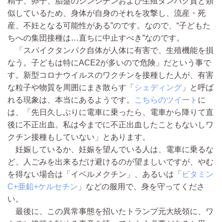
精子、卵子、胎盤のシンシチンおよび生殖タンパク質と類
似しているため、身体が自身のそれを攻撃し、流産・死
産、不妊となる可能性がある”のです。なので、“子どもた
ちへの集団接種は…直ちに中止すべき”なのです。
「スパイクタンパク自体が人体に有害で、生殖機能を損
なう。子どもは特にACE2が多いので危険」だという事で
す。新型コロナウイルスのワクチンを接種した人が、有害
な粒子や物質を周囲にまき散らす「
シェディング
」と呼ば
れる現象は、本当にあるようです。
こちらのツイート
に
は、「先日久しぶりに電車に乗ったら、電車から降りて直
後に不正出血。私は今までに不正出血したこともないしワ
クチン接種もしていない」とあります。
妊娠しているか、妊娠を望んでいる人は、電車に乗るな
ど、人ごみを出来るだけ避けるのが望ましいですが、やむ
を得ない場合は「イベルメクチン」、あるいは「
ビタミン
C+亜鉛+ケルセチン
」などの服用で、身を守ってくださ
い。
最後に、この異常事態を招いたトランプ元大統領に、ワ