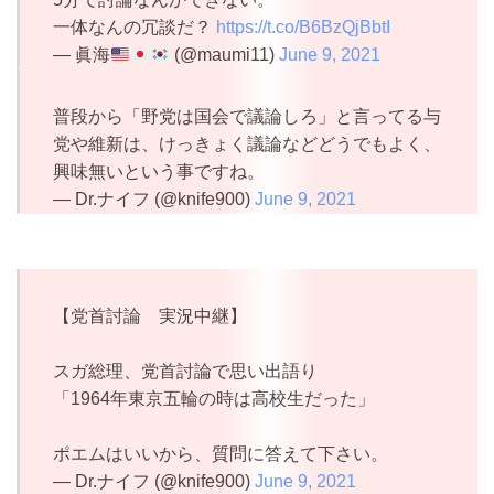
一体なんの冗談だ？
https://t.co/B6BzQjBbtI
— 眞海
(@maumi11)
June 9, 2021
普段から「野党は国会で議論しろ」と言ってる与
党や維新は、けっきょく議論などどうでもよく、
興味無いという事ですね。
— Dr.ナイフ (@knife900)
June 9, 2021
【党首討論 実況中継】
スガ総理、党首討論で思い出語り
「1964年東京五輪の時は高校生だった」
ポエムはいいから、質問に答えて下さい。
— Dr.ナイフ (@knife900)
June 9, 2021