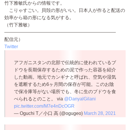
竹下雅敏氏からの情報です。
こりゃすごい。貝殻の形がいい。日本人が作ると配送の
効率から箱の形になる気がする。
（竹下雅敏）
————————————————————————
配信元）
Twitter
アフガニスタンの北部で伝統的に使われているブ
ドウを長期保存するための泥で作った容器を紹介
した動画。地元でカンギナと呼ばれ、空気や湿気
を遮断するため6ヶ月間の保存が可能。このお陰
で保冷庫等がない場所でも、冬に生のブドウを食
べられるとのこと。 via
@DanyalGilani
pic.twitter.com/M7e4nDcOGR
— Oguchi T／小口 高 (@ogugeo)
March 28, 2021