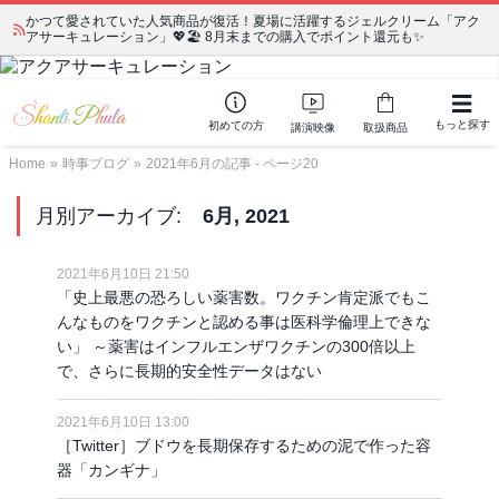
かつて愛されていた人気商品が復活！夏場に活躍するジェルクリーム「アク
宗教学講座 中級コース 第139回 明治以降の日本の闇３ 〜日本の黒幕た
アサーキュレーション」💖🏖️ 8月末までの購入でポイント還元も✨
ちの出自／在日が入り込むヤクザ／朝鮮進駐軍から始まったパチンコ利権
もっと探す
初めての方
講演映像
取扱商品
Home
»
時事ブログ
»
2021年6月の記事 - ページ20
月別アーカイブ:
6月, 2021
2021年6月10日 21:50
「史上最悪の恐ろしい薬害数。ワクチン肯定派でもこ
んなものをワクチンと認める事は医科学倫理上できな
い」 ～薬害はインフルエンザワクチンの300倍以上
で、さらに長期的安全性データはない
2021年6月10日 13:00
［Twitter］ブドウを長期保存するための泥で作った容
器「カンギナ」