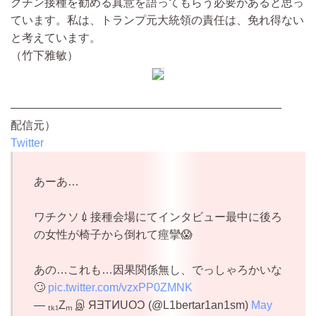
クチン接種を勧める真意を語ってもらう必要があると思っ
ています。私は、トランプ元大統領の責任は、免れ得ない
と考えています。
（竹下雅敏）
————————————————————————
配信元）
Twitter
あーあ…
ワチクソ💉接種会場にてインタビュー最中に後ろ
の女性が椅子から倒れて痙攣😱
あの…これも…因果関係無し、でっしゃろかいな
🙄
pic.twitter.com/vzxPP0ZMNK
— ₜₖ₁Zₘ இ ЯƎTͶUOƆ (@L1bertar1an1sm)
May