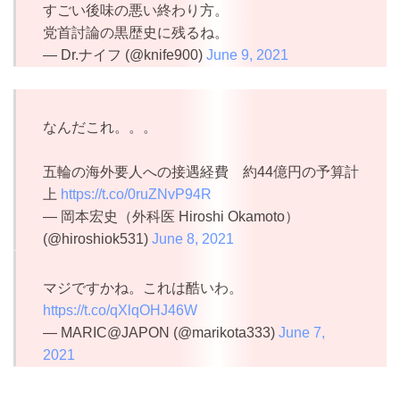
すごい後味の悪い終わり方。
党首討論の黒歴史に残るね。
— Dr.ナイフ (@knife900)
June 9, 2021
なんだこれ。。。
五輪の海外要人への接遇経費 約44億円の予算計
上
https://t.co/0ruZNvP94R
— 岡本宏史（外科医 Hiroshi Okamoto）
(@hiroshiok531)
June 8, 2021
マジですかね。これは酷いわ。
https://t.co/qXlqOHJ46W
— MARIC@JAPON (@marikota333)
June 7,
2021