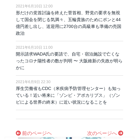
2021年6月10日 12:00
形だけの党首討論を終えた菅首相、野党の要求を無視
して国会を閉じる気満々、五輪貴族のためにポンと44
億円差し出し、送迎用に2700台の高級車も準備の売国
政治
2021年6月10日 11:00
開示請求WADA氏の要請で、自宅・宿泊施設で亡くな
ったコロナ陽性者の数が判明 〜 大阪維新の失政が明ら
かに
2021年6月9日 22:30
厚生労働省もCDC（米疾病予防管理センター）も知っ
ている！近い将来に「ゾンビ・アポカリプス」（ゾン
ビによる世界の終末）に近い状況になることを
前のページヘ
次のページへ