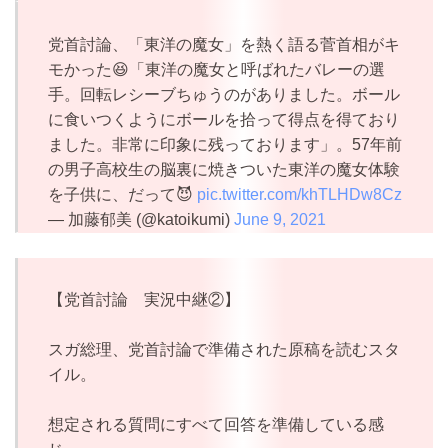
党首討論、「東洋の魔女」を熱く語る菅首相がキ
モかった😆「東洋の魔女と呼ばれたバレーの選
手。回転レシーブちゅうのがありました。ボール
に食いつくようにボールを拾って得点を得ており
ました。非常に印象に残っております」。57年前
の男子高校生の脳裏に焼きついた東洋の魔女体験
を子供に、だって😈
pic.twitter.com/khTLHDw8Cz
— 加藤郁美 (@katoikumi)
June 9, 2021
【党首討論 実況中継②】
スガ総理、党首討論で準備された原稿を読むスタ
イル。
想定される質問にすべて回答を準備している感