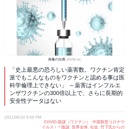
画像の出典:
photo-ac
「史上最悪の恐ろしい薬害数。ワクチン肯定
派でもこんなものをワクチンと認める事は医
科学倫理上できない」 ～薬害はインフルエ
ンザワクチンの300倍以上で、さらに長期的
安全性データはない
2021/06/10 9:50 PM
COVID-陰謀（ワクチン）
,
中国新型コロナウ
イルス
/
＊陰謀
,
世界全体
,
社会
,
竹下氏からの