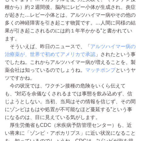
種から）約２週間後、脳内にレビー小体が生成され、炎症
が起きた…レビー小体とは、アルツハイマー病やその他の
多くの神経障害を引き起こす物質です。…人間に同様の結
果が引き起こされるのには約１年半かかる”と書かれてい
ます。
そういえば、昨日のニュースで、「
アルツハイマー病の
治療薬が、世界で初めてアメリカで承認
」されたという事
でしたね。これからアルツハイマー病が増えることを、製
薬会社は知っているのでしょうね。
マッチポンプ
というヤ
ツですかね。
今の状況では、ワクチン接種の危険をいくら伝えて
も、“対応を余儀なくされるまでは事態を飲み込めず、信
じようとしない。当初、当局はその情報を信じず、その間
にゾンビはもはや処置が不可能なほど蔓延する”という事
になるのは、目に見えている気がします。
厚生労働省もCDC（米疾病予防管理センター）も、近
い将来に「ゾンビ・アポカリプス」に近い状況になること
を、知っているのでしょうね。CDCは、“ゾンビが街を徘