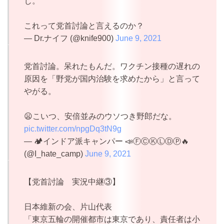
じ。
これって党首討論と言えるのか？
— Dr.ナイフ (@knife900)
June 9, 2021
党首討論。呆れたもんだ。ワクチン接種の遅れの
原因を「野党が国内治験を求めたから」と言って
やがる。
😦こいつ、安倍並みのウソつき野郎だな。
pic.twitter.com/npgDq3tN9g
— 🏕インドア派キャンパー 📣ⒻⒸⓀⓁⒹⓅ🔥
(@I_hate_camp)
June 9, 2021
【党首討論 実況中継③】
日本維新の会、片山代表
「東京五輪の開催都市は東京であり、責任者は小