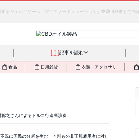
るジェルクリーム「アクアサーキュレーション」💖🏖️ 8月末までの
記事を読む
食品
日用雑貨
衣類・アクセサリ
藤村聡之さんによるトルコ行進曲演奏
の不況は国民の分断を生む」４割もの非正規雇用者に対し