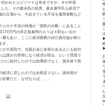
散々叩かれたエピソードは有名ですが、今や年収
いました。その森永氏の長男、森永康平氏も経済ア
縮の立場から、今起きている不況を雇用者数など
のコロナ不況の特徴が「国民の分断」にあること
収170万円の非正規雇用の人々は４割もいるの
い層もあり、ここに経済困窮の自己責任論が刷り
ます。
とが大原則で、当面お金に余裕がある人にも給付
れは誰かの所得になり経済が回る、という理屈で
だけに給付したのでは効果的でなく、国全体で底
の経済に戻したのでは全然足りない。諸外国が
が必要だと。なぜならば、、。
s