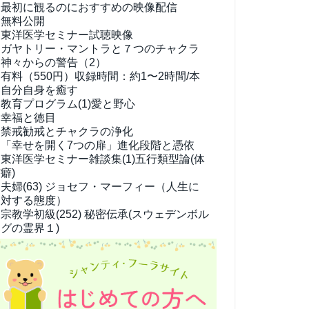
最初に観るのにおすすめの映像配信
無料公開
東洋医学セミナー試聴映像
ガヤトリー・マントラと７つのチャクラ
神々からの警告（2）
有料（550円）
収録時間：約1〜2時間/本
自分自身を癒す
教育プログラム(1)
愛と野心
幸福と徳目
禁戒勧戒とチャクラの浄化
「幸せを開く7つの扉」進化段階と憑依
東洋医学セミナー雑談集(1)
五行類型論(体
癖)
夫婦(63)
ジョセフ・マーフィー（人生に
対する態度）
宗教学
初級(252) 秘密伝承(スウェデンボル
グの霊界１)