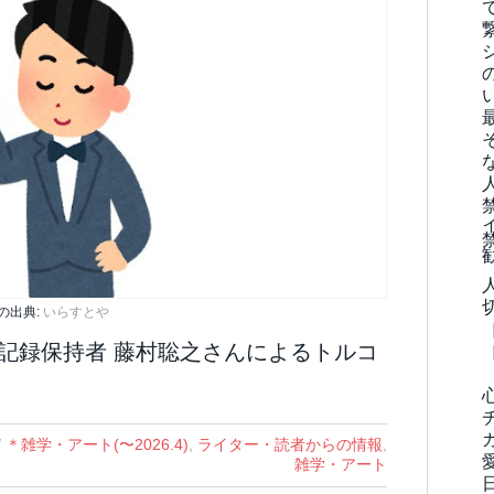
の出典:
いらすとや
世界記録保持者 藤村聡之さんによるトルコ
/
＊雑学・アート(〜2026.4)
,
ライター・読者からの情報
,
雑学・アート