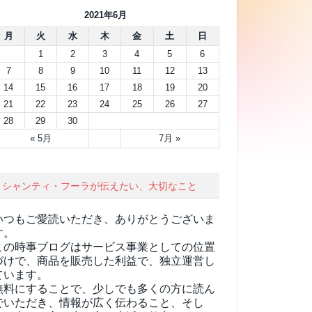
2021年6月
月
火
水
木
金
土
日
1
2
3
4
5
6
7
8
9
10
11
12
13
14
15
16
17
18
19
20
21
22
23
24
25
26
27
28
29
30
« 5月
7月 »
シャンティ・フーラが伝えたい、大切なこと
いつもご愛読いただき、ありがとうございま
す。
この時事ブログはサービス事業としての位置
づけで、商品を販売した利益で、独立運営し
ています。
無料にすることで、少しでも多くの方に読ん
でいただき、情報が広く伝わること、そし