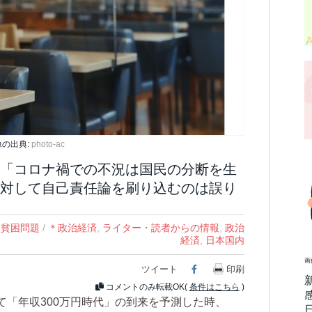
像の出典:
photo-ac
「コロナ禍での不況は国民の分断を生
対して自己責任論を刷り込むのは誤り
,
貧困問題
/
＊政治経済
,
ライター・読者からの情報
,
政治
経済
,
日本国内
画
ツイート
Facebook
印刷
コメントのみ転載OK(
条件はこちら
)
「年収300万円時代」の到来を予測した時、