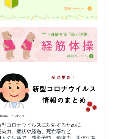
像出典：いらすとや
新型コロナウイルスに対処するために
感染力、症状や経過、死亡率など
日々の生活で、感染予防、免疫力、生体恒常