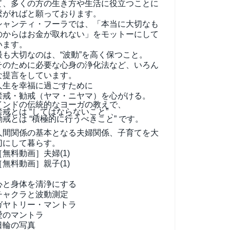
て、
多くの方の生き方や生活に役立つことに
繋がればと願っております。
シャンティ・フーラでは、「本当に大切なも
のからはお金が取れない」をモットーにして
います。
最も大切なのは、“波動”を高く保つこと。
そのために必要な心身の浄化法など、いろん
な提言をしています。
人生を幸福に過ごすために
禁戒・勧戒（ヤマ・ニヤマ）を心がける。
インドの伝統的なヨーガの教えで、
禁戒とは “してはならないこと” 、
勧戒とは “積極的に行うべきこと” です。
人間関係の基本となる夫婦関係、子育てを大
切にして暮らす。
［無料動画］夫婦(1)
［無料動画］親子(1)
心と身体を清浄にする
チャクラと波動測定
ガヤトリー・マントラ
愛のマントラ
日輪の写真