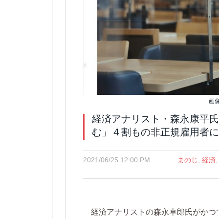
画
経済アナリスト・森永康平氏
む」４割もの非正規雇用者に
2021/06/25 12:00 PM
まのじ
,
経済
経済アナリストの森永卓郎氏がかつて