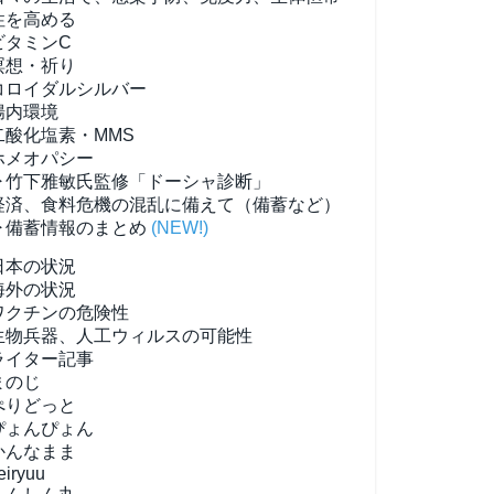
性を高める
ビタミンC
瞑想・祈り
コロイダルシルバー
腸内環境
二酸化塩素・MMS
ホメオパシー
▶竹下雅敏氏監修「ドーシャ診断」
経済、食料危機の混乱に備えて（備蓄など）
▶備蓄情報のまとめ
(NEW!)
日本の状況
海外の状況
ワクチンの危険性
生物兵器、人工ウィルスの可能性
ライター記事
まのじ
ぺりどっと
ぴょんぴょん
かんなまま
eiryuu