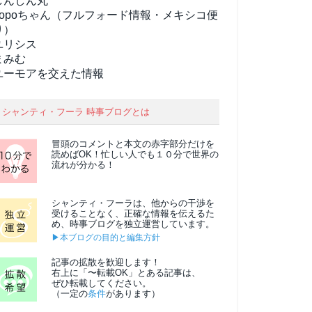
しんしん丸
popoちゃん（フルフォード情報・メキシコ便
り）
ユリシス
まみむ
ユーモアを交えた情報
シャンティ・フーラ 時事ブログとは
冒頭のコメントと本文の
赤字部分
だけを
読めばOK！忙しい人でも１０分で世界の
流れが分かる！
シャンティ・フーラは、他からの干渉を
受けることなく、正確な情報を伝えるた
め、時事ブログを独立運営しています。
▶本ブログの目的と編集方針
記事の拡散を歓迎します！
右上に「〜転載OK」とある記事は、
ぜひ転載してください。
（一定の
条件
があります）