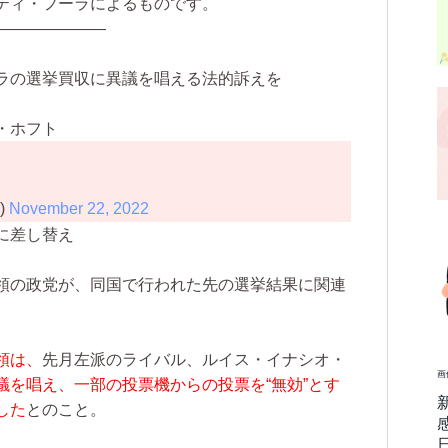
ティ・フーラによるものです。
———————
ラの選挙買収に異議を唱える法的訴えを
・ホフト
a)
November 22, 2022
に差し替え
領の政党が、同国で行われた先の選挙結果に関連
領は、
先月左派のライバル、ルイス・イナシオ・
画
議を唱え、一部の投票機からの投票を“無効”とす
した
とのこと。