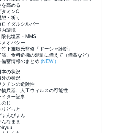
性を高める
ビタミンC
瞑想・祈り
コロイダルシルバー
腸内環境
二酸化塩素・MMS
ホメオパシー
▶竹下雅敏氏監修「ドーシャ診断」
経済、食料危機の混乱に備えて（備蓄など）
▶備蓄情報のまとめ
(NEW!)
日本の状況
海外の状況
ワクチンの危険性
生物兵器、人工ウィルスの可能性
ライター記事
まのじ
ぺりどっと
ぴょんぴょん
かんなまま
eiryuu