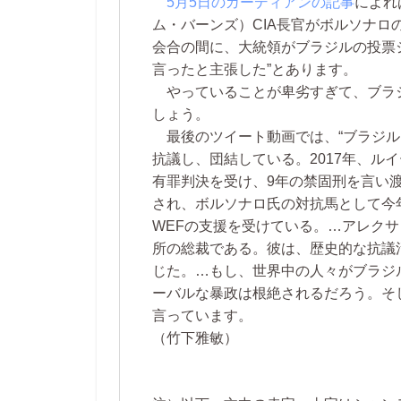
5月5日のガーディアンの記事
によれ
ム・バーンズ）CIA長官がボルソナ
会合の間に、大統領がブラジルの投票
言ったと主張した”とあります。
やっていることが卑劣すぎて、ブラ
しょう。
最後のツイート動画では、“ブラジル
抗議し、団結している。2017年、ル
有罪判決を受け、9年の禁固刑を言い
され、ボルソナロ氏の対抗馬として今
WEFの支援を受けている。…アレク
所の総裁である。彼は、歴史的な抗議
じた。…もし、世界中の人々がブラジ
ーバルな暴政は根絶されるだろう。そ
言っています。
（竹下雅敏）