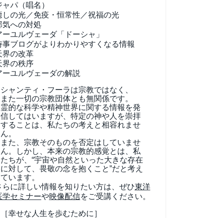
ジャパ（唱名）
癒しの光／免疫・恒常性／祝福の光
邪気への対処
アーユルヴェーダ
「ドーシャ」
時事ブログがよりわかりやすくなる情報
天界の改革
天界の秩序
アーユルヴェーダの解説
シャンティ・フーラは宗教ではなく、
また一切の宗教団体とも無関係です。
霊的な科学や精神世界に関する情報を発
信してはいますが、特定の神や人を崇拝
することは、私たちの考えと相容れませ
ん。
また、宗教そのものを否定はしていませ
ん。しかし、本来の宗教的感覚とは、私
たちが、“宇宙や自然といった大きな存在
に対して、畏敬の念を抱くこと”だと考え
ています。
さらに詳しい情報を知りたい方は、ぜひ
東洋
医学セミナー
や
映像配信
をご受講ください。
［幸せな人生を歩むために］