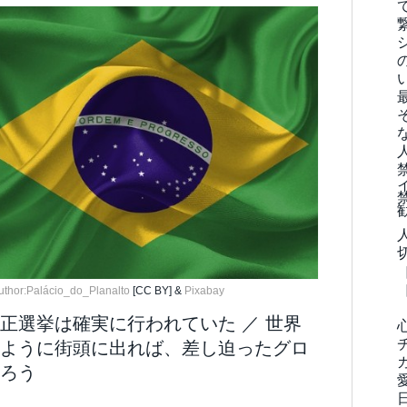
uthor:Palácio_do_Planalto
[CC BY] &
Pixabay
正選挙は確実に行われていた ／ 世界
ように街頭に出れば、差し迫ったグロ
ろう