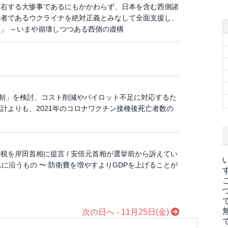
左右する大惨事であるにもかかわらず、日本を含む西側諸
事者であるウクライナを絶対正義とみなして全面支援し、
」 ～いまや崩壊しつつある西側の虚構
体制」を検討、コスト削減やパイロット不足に対応するた
合計よりも、2021年のコロナワクチン接種後死亡者数の
税を岸田首相に提言 / 安倍元首相が選挙前から訴えてい
れに沿うもの 〜 防衛費を増やすよりGDPを上げることが
次の日へ - 11月25日(金)