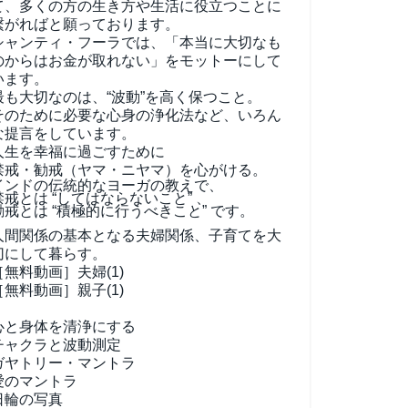
て、
多くの方の生き方や生活に役立つことに
繋がればと願っております。
シャンティ・フーラでは、「本当に大切なも
のからはお金が取れない」をモットーにして
います。
最も大切なのは、“波動”を高く保つこと。
そのために必要な心身の浄化法など、いろん
な提言をしています。
人生を幸福に過ごすために
禁戒・勧戒（ヤマ・ニヤマ）を心がける。
インドの伝統的なヨーガの教えで、
禁戒とは “してはならないこと” 、
勧戒とは “積極的に行うべきこと” です。
人間関係の基本となる夫婦関係、子育てを大
切にして暮らす。
［無料動画］夫婦(1)
［無料動画］親子(1)
心と身体を清浄にする
チャクラと波動測定
ガヤトリー・マントラ
愛のマントラ
日輪の写真