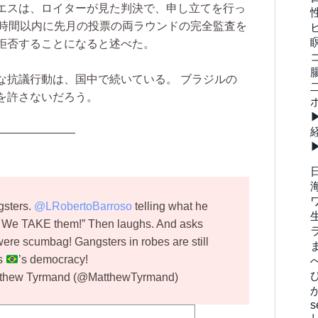
エスは、ロイターが見た判決で、申し立てを行っ
4時間以内に先月の投票の両ラウンドの完全監査を
拒否することになると述べた。
な抗議行動は、国中で続いている。 ブラジルの
を許さないだろう。
———————
gsters.
@LRobertoBarroso
telling what he
s. We TAKE them!” Then laughs. And asks
ere scumbag! Gangsters in robes are still
ys
’s democracy!
thew Tyrmand (@MatthewTyrmand)
s