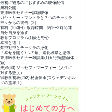
最初に観るのにおすすめの映像配信
無料公開
東洋医学セミナー試聴映像
ガヤトリー・マントラと７つのチャクラ
神々からの警告（2）
有料（550円）
収録時間：約1〜2時間/本
自分自身を癒す
教育プログラム(1)
愛と野心
幸福と徳目
禁戒勧戒とチャクラの浄化
「幸せを開く7つの扉」進化段階と憑依
東洋医学セミナー雑談集(1)
五行類型論(体
癖)
夫婦(63)
ジョセフ・マーフィー（人生に
対する態度）
宗教学
初級(252) 秘密伝承(スウェデンボル
グの霊界１)