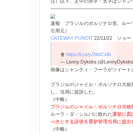
注）以下、文中の赤字・太字はシャン
—————————————————
速報 ブラジルのボルソナロ党、ルー
引用元）
GATEWAY PUNDIT
22/11/22
ジョー
🍿
https://t.co/yJ3tblCklb
— Lenny Dykstra (@LennyDykstr
画像はシャンティ・フーラがツイート
ブラジルのジャイル・ボルソナロ大統
し、当局に提訴した。
（中略）
ブラジルのジャイル・ボルソナロ大統
ルーラ・ダ・シルバに敗れた
選挙に異
べきとする訴状を選挙管理当局に提出
（中略）