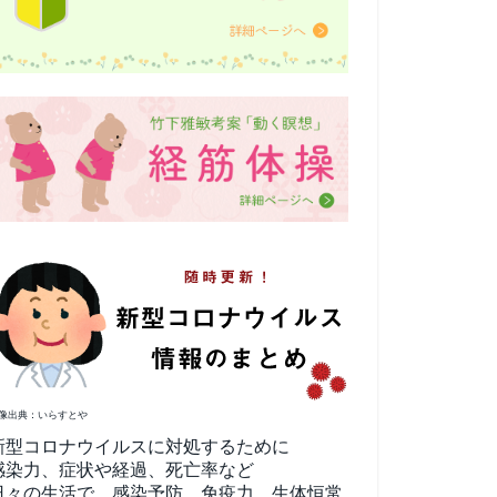
像出典：いらすとや
新型コロナウイルスに対処するために
感染力、症状や経過、死亡率など
日々の生活で、感染予防、免疫力、生体恒常