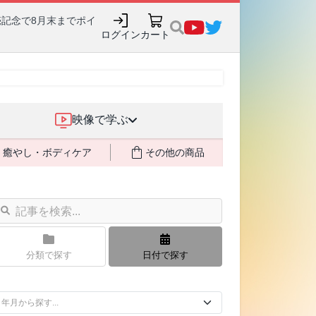
売記念で8月末までポイ
ログイン
カート
映像で学ぶ
癒やし・ボディケア
その他の商品
分類で探す
日付で探す