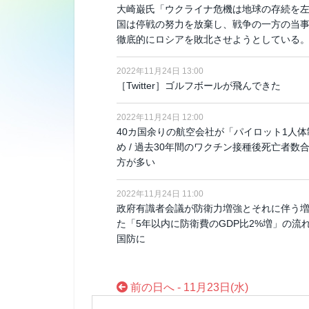
大崎巌氏「ウクライナ危機は地球の存続を
国は停戦の努力を放棄し、戦争の一方の当
徹底的にロシアを敗北させようとしている。
2022年11月24日 13:00
［Twitter］ゴルフボールが飛んできた
2022年11月24日 12:00
40カ国余りの航空会社が「パイロット1人
め / 過去30年間のワクチン接種後死亡者数
方が多い
2022年11月24日 11:00
政府有識者会議が防衛力増強とそれに伴う増
た「5年以内に防衛費のGDP比2%増」の流
国防に
前の日へ - 11月23日(水)