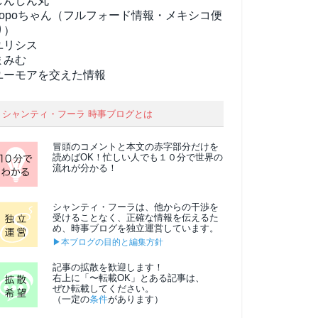
しんしん丸
popoちゃん（フルフォード情報・メキシコ便
り）
ユリシス
まみむ
ユーモアを交えた情報
シャンティ・フーラ 時事ブログとは
冒頭のコメントと本文の
赤字部分
だけを
読めばOK！忙しい人でも１０分で世界の
流れが分かる！
シャンティ・フーラは、他からの干渉を
受けることなく、正確な情報を伝えるた
め、時事ブログを独立運営しています。
▶本ブログの目的と編集方針
記事の拡散を歓迎します！
右上に「〜転載OK」とある記事は、
ぜひ転載してください。
（一定の
条件
があります）