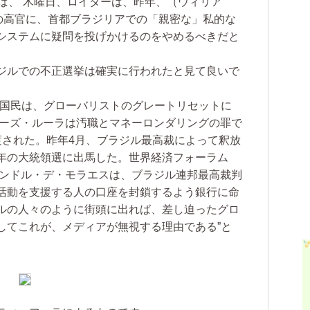
ば、“木曜日、ロイターは、昨年、（ウィリア
ロの高官に、首都ブラジリアでの「親密な」私的な
システムに疑問を投げかけるのをやめるべきだと
ジルでの不正選挙は確実に行われたと見て良いで
国民は、グローバリストのグレートリセットに
イーズ・ルーラは汚職とマネーロンダリングの罪で
渡された。昨年4月、ブラジル最高裁によって釈放
年の大統領選に出馬した。世界経済フォーラム
サンドル・デ・モラエスは、ブラジル連邦最高裁判
活動を支援する人の口座を封鎖するよう銀行に命
ルの人々のように街頭に出れば、差し迫ったグロ
してこれが、メディアが無視する理由である”と