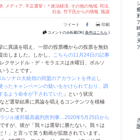
勢
,
メディア
,
不正選挙
/
＊政治経済
,
その他の地域
,
司法
,
社会
,
竹下氏からの情報
,
陰謀
ツイート
Facebook
印刷
コメントのみ転載OK(
条件はこちら
)
挙に異議を唱え、一部の投票機からの投票を無効
提出しました。しかし、
こちらの11月24日の記事
アレクサンドル・デ・モラエスは水曜日、ボルソ
ということです。
ブラジル ボルソナロ大統領の同盟のアカウントを停止し
使ったキャンペーンの疑いをかけられており、調
するよう命令が下されていた
」という状況
投票など選挙結果に異論を唱えるコンテンツを積極
とのことです。
ラジル連邦最高裁判所判事…2020年5月25日から
のですが、彼が「我々は選挙に勝たない。我々は
だ！」と言って笑う動画が拡散されています。