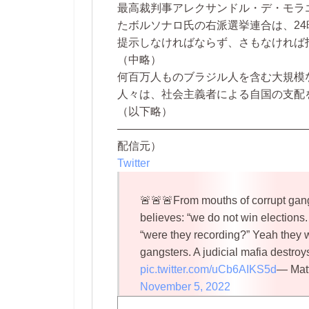
最高裁判事アレクサンドル・デ・モラ
たボルソナロ氏の右派選挙連合は、2
提示しなければならず、さもなければ
（中略）
何百万人ものブラジル人を含む大規模
人々は、社会主義者による自国の支配
（以下略）
—————————————————
配信元）
Twitter
🚨🚨🚨From mouths of corrupt gan
believes: “we do not win election
“were they recording?” Yeah they w
gangsters. A judicial mafia destro
pic.twitter.com/uCb6AIKS5d
— Mat
November 5, 2022