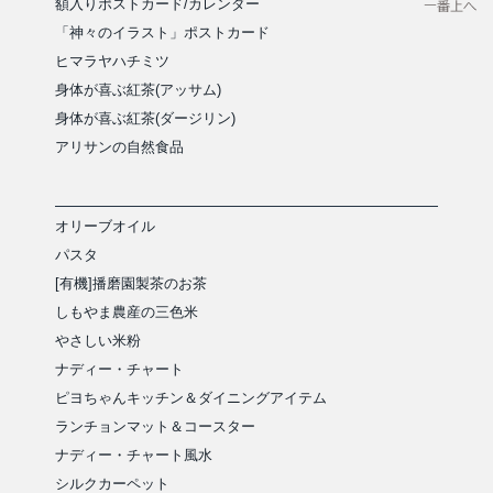
額入りポストカード/カレンダー
「神々のイラスト」ポストカード
ヒマラヤハチミツ
身体が喜ぶ紅茶(アッサム)
身体が喜ぶ紅茶(ダージリン)
アリサンの自然食品
オリーブオイル
パスタ
[有機]播磨園製茶のお茶
しもやま農産の三色米
やさしい米粉
ナディー・チャート
ピヨちゃんキッチン＆ダイニングアイテム
ランチョンマット＆コースター
ナディー・チャート風水
シルクカーペット