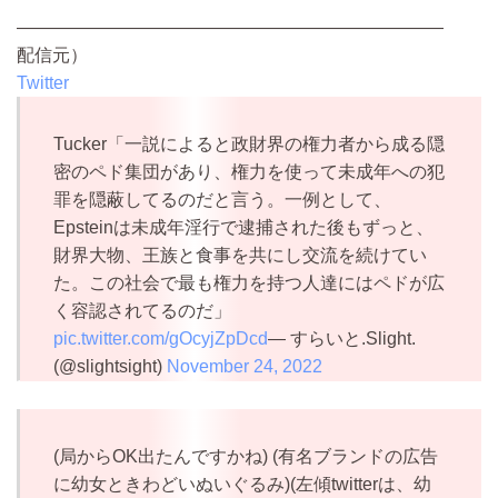
————————————————————————
配信元）
Twitter
Tucker「一説によると政財界の権力者から成る隠
密のペド集団があり、権力を使って未成年への犯
罪を隠蔽してるのだと言う。一例として、
Epsteinは未成年淫行で逮捕された後もずっと、
財界大物、王族と食事を共にし交流を続けてい
た。この社会で最も権力を持つ人達にはペドが広
く容認されてるのだ」
pic.twitter.com/gOcyjZpDcd
— すらいと.Slight.
(@slightsight)
November 24, 2022
(局からOK出たんですかね) (有名ブランドの広告
に幼女ときわどいぬいぐるみ)(左傾twitterは、幼