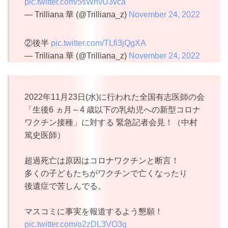
pic.twitter.com/5sWhvU3vca
— Trilliana 華 (@Trilliana_z)
November 24, 2022
②後半
pic.twitter.com/TLfi3jQgXA
— Trilliana 華 (@Trilliana_z)
November 24, 2022
2022年11月23日(水)に行われた全国有志医師の会
「生後6 ヵ月～4 歳以下の乳幼児への新型コロナ
ワクチン接種」に対する 緊急記者会見！（中村
篤史医師）
超過死亡は原因はコロナワクチンと断言！
多くの子どもたちがワクチンで亡くなったり
後遺症で苦しんでる。
マスコミに事実を報道するよう懇願！
pic.twitter.com/o2zDL3VO3q