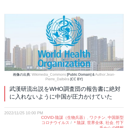
画像の出典:
Wikimedia_Commons
[Public Domain] &
Author:Jean-
Pierre_Dalbéra
[CC BY]
武漢研流出説をWHO調査団の報告書に絶対
に入れないように中国が圧力かけていた
2022/11/25 10:00 PM
COVID-陰謀（生物兵器）
,
ワクチン
,
中国新型
コロナウイルス
/
＊陰謀
,
世界全体
,
社会
,
竹下
氏からの情報