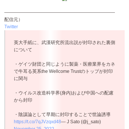
————————————————————————
配信元）
Twitter
英大手紙に、武漢研究所流出説が封印された裏側
について
・ゲイツ財団と同じように製薬・医療業界をカネ
で牛耳る英系the Wellcome Trustのトップが封印
に関与
・ウイルス改造科学界(身内)および中国への配慮
から封印
・陰謀論として早期に封印することで世論誘導
https://t.co/7qJVzqxd48
— J Sato (@j_sato)
November 25, 2022