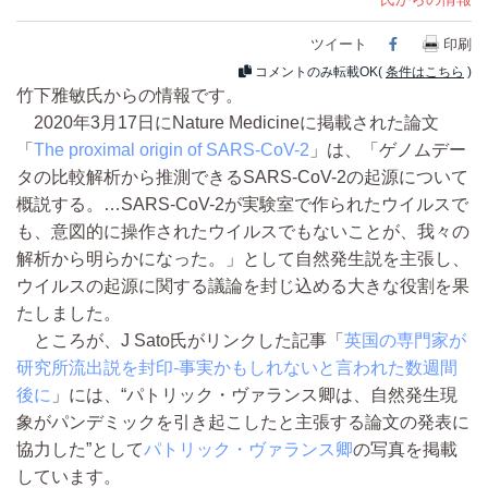
ツイート
Facebook
印刷
コメントのみ転載OK(
条件はこちら
)
竹下雅敏氏からの情報です。
2020年3月17日にNature Medicineに掲載された論文
「
The proximal origin of SARS-CoV-2
」は、「ゲノムデー
タの比較解析から推測できるSARS-CoV-2の起源について
概説する。…SARS-CoV-2が実験室で作られたウイルスで
も、意図的に操作されたウイルスでもないことが、我々の
解析から明らかになった。」として自然発生説を主張し、
ウイルスの起源に関する議論を封じ込める大きな役割を果
たしました。
ところが、J Sato氏がリンクした記事「
英国の専門家が
研究所流出説を封印-事実かもしれないと言われた数週間
後に
」には、“パトリック・ヴァランス卿は、自然発生現
象がパンデミックを引き起こしたと主張する論文の発表に
協力した”として
パトリック・ヴァランス卿
の写真を掲載
しています。