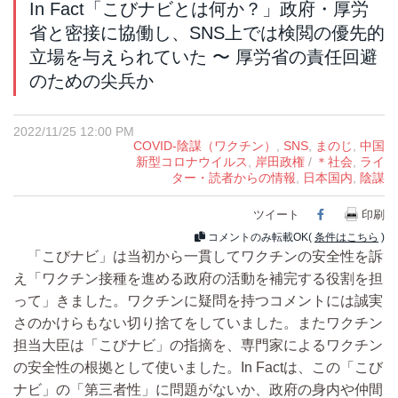
In Fact「こびナビとは何か？」政府・厚労
省と密接に協働し、SNS上では検閲の優先的
立場を与えられていた 〜 厚労省の責任回避
のための尖兵か
2022/11/25 12:00 PM
COVID-陰謀（ワクチン）
,
SNS
,
まのじ
,
中国
新型コロナウイルス
,
岸田政権
/
＊社会
,
ライ
ター・読者からの情報
,
日本国内
,
陰謀
ツイート
Facebook
印刷
コメントのみ転載OK(
条件はこちら
)
「こびナビ」は当初から一貫してワクチンの安全性を訴
え「ワクチン接種を進める政府の活動を補完する役割を担
って」きました。ワクチンに疑問を持つコメントには誠実
さのかけらもない切り捨てをしていました。またワクチン
担当大臣は「こびナビ」の指摘を、専門家によるワクチン
の安全性の根拠として使いました。In Factは、この「こび
ナビ」の「第三者性」に問題がないか、政府の身内や仲間