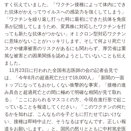
すく伝えていました。「ワクチン接種によって体内にでき
た抗体がかえってウイルスへの感染力を強くしてしまう」
「ワクチンを繰り返し打った時に最初にできた抗体を免疫
系が記憶してしまうため、変異株に対応したワクチンを打
っても新たな抗体がつかない」オミクロン型対応ワクチン
に意味がないことがハッキリします。そして何より死亡リ
スクや健康被害のリスクがあるにも関わらず、厚労省は重
篤な被害との因果関係を認めようとしていないことも伝え
ました。
11月23日に行われた全国有志医師の会の記者会見で
は、「今年8月の超過死亡だけで18,000人」「新聞の一面
トップになってもおかしくない衝撃的な事実」「接種の進
み具合と超過死亡との間に極めて明確な相関が見て取れ
る」「ここにおられるマスコミの方、今現在進行形で起こ
っていることを報道してください」「このワクチンの何た
るかを知れば、こんなものを子どもに打たせてはいけな
い、接種は即時中止だ、そうなるはずなんです。正しい報
道をお願いします。」と、国民の怒りとともに中村篤史医