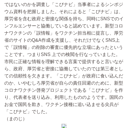
ではないのかを調査し「こびナビ」当事者によるシンポジ
ウム資料を把握しました。それによると「こびナビ」は、
厚労省を含む政府と密接な関係を持ち、同時にSNSでのイ
ンフルエンサーと協働していると認めています。新型コロ
ナワクチンの「誤情報」をワクチン担当相に提言し、厚労
省のサイトのQ&A作成を支援し、それだけでなくSNS上
で「誤情報」の削除の審査に優先的な立場にあったという
ことです。つまりSNS 上での検閲を行なっていました。
市民に正確な情報を理解できる言葉で提供すると言いなが
ら、政府、厚労省と密接に協働していたのでは第三者とし
ての信頼性を欠きます。「こびナビ」が政府に食い込んだ
のか、いやむしろ厚労省が自らの責任回避のために、新型
コロナワクチン啓発プロジェクトである「こびナビ」を作
り、代表者を送り込み、利用したもののようです。国民の
お金で国民を欺き、ワクチン接種に追い込ませる尖兵が
「こびナビ」でした。
（まのじ）