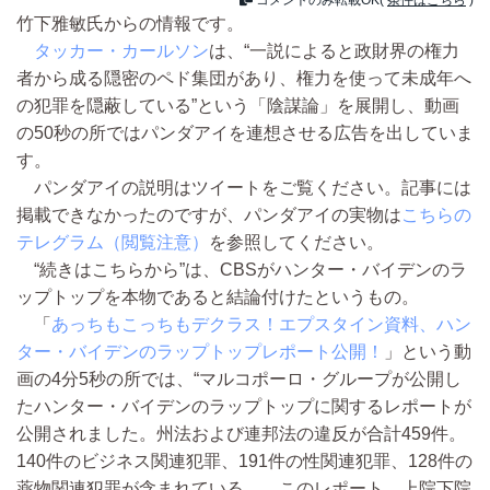
コメントのみ転載OK(
条件はこちら
)
竹下雅敏氏からの情報です。
タッカー・カールソン
は、“一説によると政財界の権力
者から成る隠密のペド集団があり、権力を使って未成年へ
の犯罪を隠蔽している”という「陰謀論」を展開し、動画
の50秒の所ではパンダアイを連想させる広告を出していま
す。
パンダアイの説明はツイートをご覧ください。記事には
掲載できなかったのですが、パンダアイの実物は
こちらの
テレグラム（閲覧注意）
を参照してください。
“続きはこちらから”は、CBSがハンター・バイデンのラ
ップトップを本物であると結論付けたというもの。
「
あっちもこっちもデクラス！エプスタイン資料、ハン
ター・バイデンのラップトップレポート公開！
」という動
画の4分5秒の所では、“マルコポーロ・グループが公開し
たハンター・バイデンのラップトップに関するレポートが
公開されました。州法および連邦法の違反が合計459件。
140件のビジネス関連犯罪、191件の性関連犯罪、128件の
薬物関連犯罪が含まれている。…このレポート、上院下院