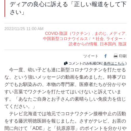
ディアの良心に訴える「正しい報道をして下
さい」
2022/11/25 11:00 AM
COVID-陰謀（ワクチン）
,
まのじ
,
メディア
,
中国新型コロナウイルス
/
＊社会
,
ライター・
読者からの情報
,
日本国内
,
陰謀
ツイート
Facebook
印刷
コメントのみ転載OK(
条件はこちら
)
今一度、幼い子ども達に新型コロナワクチンを打たせる
な、という強いメッセージの動画を集めました。時事ブロ
グでもお馴染みの、本物の専門家、医療者たちが分かりや
すい言葉でワクチンを打たせてはいけないと訴えていま
す。「あなたご自身とお子さんの素晴らしい免疫力を信じ
てください。」
テレビ北海道では地元でコロナワクチン接種中止の活動
をする藤沢明徳医師を報じました。さすがテレビ、お茶の
間に向けて「ADE」と「抗原原罪」のポイントを分かりや