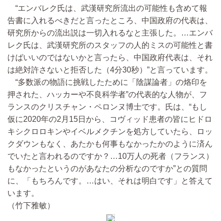
“エンバレク氏は、武漢研究所流出の可能性も含めて報
告書に入れるべきだと言ったところ、中国政府の代表は、
研究所からの流出説は一切入れるなと主張した。…エンバ
レク氏は、武漢研究所のスタッフの人的ミスの可能性と書
けばいいのではないかと言ったら、中国政府代表は、それ
は絶対許さないと拒否した（4分30秒）”と言っています。
“多数派の物語に挑戦したために「陰謀論者」の烙印を
押された、ハッカーや不良科学者”の代表的な人物が、フ
ランスのクリスチャン・ペロンヌ博士です。氏は、“もし
仮に2020年の2月15日から、コヴィッド患者の皆にヒドロ
キシクロロキンやイベルメクチンを処方していたら、ロッ
クダウンもなく、あたかも何事もなかったかのように済ん
でいたと言われるのですか？…10万人の死者（フランス）
もなかったというのがあなたの分析なのですか”との質問
に、「もちろんです。…はい、それは明白です」と答えて
います。
（竹下雅敏）