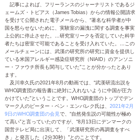
記事によれば、フリーランスのジャーナリストであるジ
ェームズ・トビアス（James Tobias）からの情報公開請求
を受けて公開された電子メールから、“著名な科学者が中
国を怒らせないために、実験室の漏洩に関する調査を事実
上公的に停止させた。…研究室リークを否定していた科学
者たちは密室で可能であることを受け入れていた。…この
メールチェーンには、武漢の研究所の研究に資金を提供し
ている米国アレルギー感染症研究所（NIAID）のアンソニ
ー・ファウチ所長も関与していた”ことが分かったとあり
ます。
及川幸久氏の2021年8月の動画では、“武漢研流出説を
WHO調査団の報告書に絶対に入れないように中国が圧力
かけていた”ということです。WHO調査団のトップでデン
マーク人のピーター・ベン・エンバレク氏は、
2021年2月
9日のWHO調査団の会見
で、“自然発生説の可能性が極め
て高い”と言っていたのですが、“8月13日にデンマークの
国営テレビ局に出演して、「武漢研究所の再調査をすべ
き」と発言した（2分30秒）”とのことです。