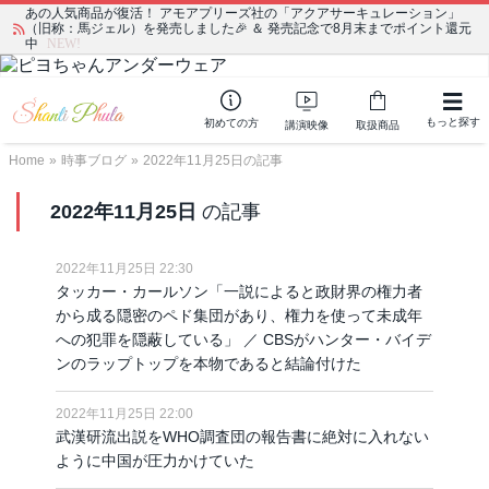
あの人気商品が復活！ アモアプリーズ社の「アクアサーキュレーション」
（旧称：馬ジェル）を発売しました🎉 ＆ 発売記念で8月末までポイント還元
中
NEW!
もっと探す
初めての方
講演映像
取扱商品
Home
»
時事ブログ
»
2022年11月25日の記事
2022年11月25日
の記事
2022年11月25日 22:30
タッカー・カールソン「一説によると政財界の権力者
から成る隠密のペド集団があり、権力を使って未成年
への犯罪を隠蔽している」 ／ CBSがハンター・バイデ
ンのラップトップを本物であると結論付けた
2022年11月25日 22:00
武漢研流出説をWHO調査団の報告書に絶対に入れない
ように中国が圧力かけていた