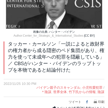
画像の出典: ハンター・バイデン
Author:Center_for_Strategic_&_International_Studies
[CC BY]
タッカー・カールソン「一説によると政財界
の権力者から成る隠密のペド集団があり、権
力を使って未成年への犯罪を隠蔽している」
／ CBSがハンター・バイデンのラップトッ
プを本物であると結論付けた
2022/11/25 10:30 PM
バイデン親子のスキャンダル
,
小児性愛犯罪
/
＊陰謀
,
世界全体
,
竹下氏からの情報
,
陰謀
ツイート
Facebook
印刷