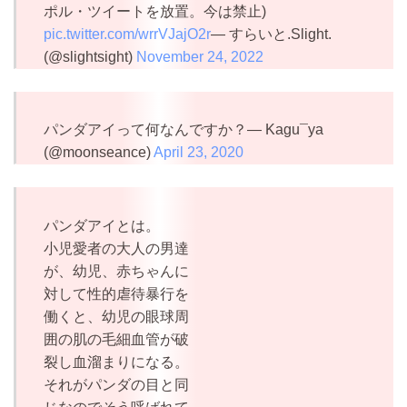
ポル・ツイートを放置。今は禁止)
pic.twitter.com/wrrVJajO2r
— すらいと.Slight.
(@slightsight)
November 24, 2022
パンダアイって何なんですか？— Kagu¯ya
(@moonseance)
April 23, 2020
パンダアイとは。
小児愛者の大人の男達
が、幼児、赤ちゃんに
対して性的虐待暴行を
働くと、幼児の眼球周
囲の肌の毛細血管が破
裂し血溜まりになる。
それがパンダの目と同