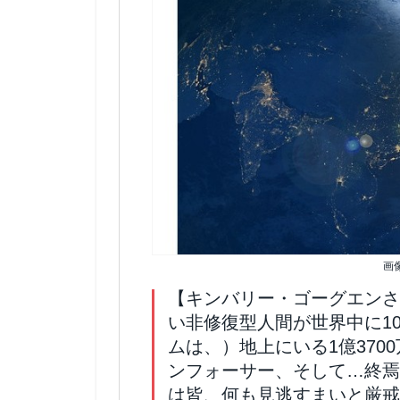
画
【キンバリー・ゴーグエンさ
い非修復型人間が世界中に10
ムは、）地上にいる1億370
ンフォーサー、そして…終焉
は皆、何も見逃すまいと厳戒