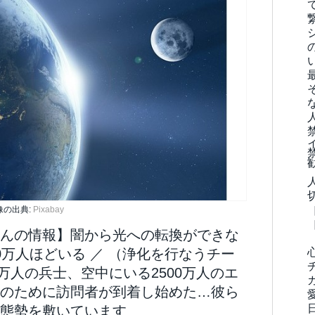
像の出典:
Pixabay
んの情報】闇から光への転換ができな
万人ほどいる ／ （浄化を行なうチー
0万人の兵士、空中にいる2500万人のエ
のために訪問者が到着し始めた…彼ら
態勢を敷いています