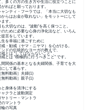
て、
多くの方の生き方や生活に役立つことに
繋がればと願っております。
シャンティ・フーラでは、「本当に大切なも
のからはお金が取れない」をモットーにして
います。
最も大切なのは、“波動”を高く保つこと。
そのために必要な心身の浄化法など、いろん
な提言をしています。
人生を幸福に過ごすために
禁戒・勧戒（ヤマ・ニヤマ）を心がける。
インドの伝統的なヨーガの教えで、
禁戒とは “してはならないこと” 、
勧戒とは “積極的に行うべきこと” です。
人間関係の基本となる夫婦関係、子育てを大
切にして暮らす。
［無料動画］夫婦(1)
［無料動画］親子(1)
心と身体を清浄にする
チャクラと波動測定
ガヤトリー・マントラ
愛のマントラ
日輪の写真