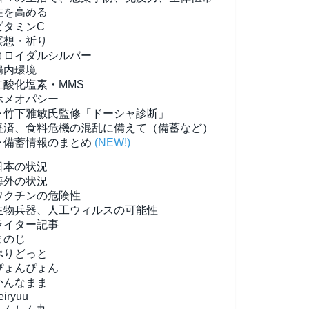
性を高める
ビタミンC
瞑想・祈り
コロイダルシルバー
腸内環境
二酸化塩素・MMS
ホメオパシー
▶竹下雅敏氏監修「ドーシャ診断」
経済、食料危機の混乱に備えて（備蓄など）
▶備蓄情報のまとめ
(NEW!)
日本の状況
海外の状況
ワクチンの危険性
生物兵器、人工ウィルスの可能性
ライター記事
まのじ
ぺりどっと
ぴょんぴょん
かんなまま
eiryuu