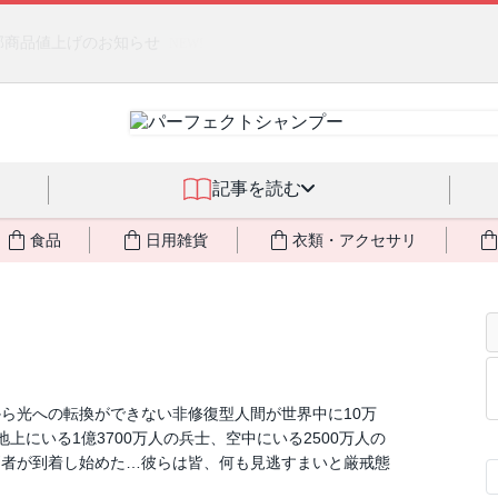
るジェルクリーム「アクアサーキュレーション」💖🏖️ 8月末までの
記事を読む
食品
日用雑貨
衣類・アクセサリ
ら光への転換ができない非修復型人間が世界中に10万
上にいる1億3700万人の兵士、空中にいる2500万人の
問者が到着し始めた…彼らは皆、何も見逃すまいと厳戒態