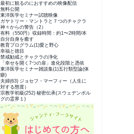
最初に観るのにおすすめの映像配信
無料公開
東洋医学セミナー試聴映像
ガヤトリー・マントラと７つのチャクラ
神々からの警告（2）
有料（550円）
収録時間：約1〜2時間/本
自分自身を癒す
教育プログラム(1)
愛と野心
幸福と徳目
禁戒勧戒とチャクラの浄化
「幸せを開く7つの扉」進化段階と憑依
東洋医学セミナー雑談集(1)
五行類型論(体
癖)
夫婦(63)
ジョセフ・マーフィー（人生に
対する態度）
宗教学
初級(252) 秘密伝承(スウェデンボル
グの霊界１)