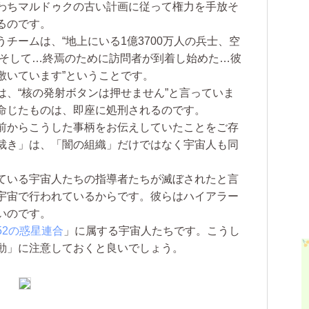
わちマルドゥクの古い計画に従って権力を手放そ
るのです。
ームは、“地上にいる1億3700万人の兵士、空
、そして…終焉のために訪問者が到着し始めた…彼
敷いています”ということです。
、“核の発射ボタンは押せません”と言っていま
命じたものは、即座に処刑されるのです。
前からこうした事柄をお伝えしていたことをご存
裁き」は、「闇の組織」だけではなく宇宙人も同
ている宇宙人たちの指導者たちが滅ぼされたと言
宇宙で行われているからです。彼らはハイアラー
いのです。
52の惑星連合
」に属する宇宙人たちです。こうし
動」に注意しておくと良いでしょう。