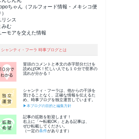
しんしん丸
popoちゃん（フルフォード情報・メキシコ便
り）
ユリシス
まみむ
ユーモアを交えた情報
シャンティ・フーラ 時事ブログとは
冒頭のコメントと本文の
赤字部分
だけを
読めばOK！忙しい人でも１０分で世界の
流れが分かる！
シャンティ・フーラは、他からの干渉を
受けることなく、正確な情報を伝えるた
め、時事ブログを独立運営しています。
▶本ブログの目的と編集方針
記事の拡散を歓迎します！
右上に「〜転載OK」とある記事は、
ぜひ転載してください。
（一定の
条件
があります）