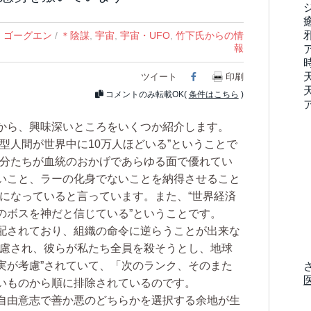
・ゴーグエン
/
＊陰謀
,
宇宙
,
宇宙・UFO
,
竹下氏からの情
報
ツイート
Facebook
印刷
コメントのみ転載OK(
条件はこちら
)
から、興味深いところをいくつか紹介します。
型人間が世界中に10万人ほどいる”ということで
自分たちが血統のおかげであらゆる面で優れてい
いこと、ラーの化身でないことを納得させること
象になっていると言っています。また、“世界経済
のボスを神だと信じている”ということです。
配されており、組織の命令に逆らうことが出来な
考慮され、彼らが私たち全員を殺そうとし、地球
実が考慮”されていて、「次のランク、そのまた
いものから順に排除されているのです。
自由意志で善か悪のどちらかを選択する余地が生