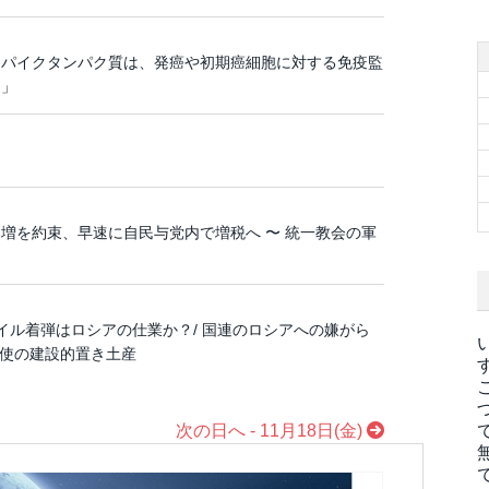
スパイクタンパク質は、発癌や初期癌細胞に対する免疫監
る」
増を約束、早速に自民与党内で増税へ 〜 統一教会の軍
イル着弾はロシアの仕業か？/ 国連のロシアへの嫌がら
大使の建設的置き土産
次の日へ - 11月18日(金)