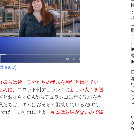
chee.tv)
（彼らは皆、自分たちのボスを神だと信じてい
ために、
コロラド州デュランゴに
新しい人々を送
省とおそらくCIAからデュランゴに行く認可を得
員たちは、キムはおそらく混乱しているだけで、
われた。いずれにせよ、
キムは意味がないので彼
s