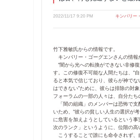
2022/11/17 9:20 PM
キンバリー
竹下雅敏氏からの情報です。
キンバリー・ゴーグエンさんの情報
“闇から光への転換ができない非修復
す。この修復不可能な人間たちは、“
ると本気で信じており、彼らが神でな
はできない”ために、彼らは排除の対
フォーラムの一部の人々は、自分たち
「闇の組織」のメンバーは恐怖で支
いため、“彼らの貧しい人生の選択が
に危害を加えようとしているという事
次のランク」というように、位階の高
こうすることで誰にも命令されず、