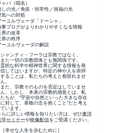
ジャパ（唱名）
癒しの光／免疫・恒常性／祝福の光
邪気への対処
アーユルヴェーダ
「ドーシャ」
時事ブログがよりわかりやすくなる情報
天界の改革
天界の秩序
アーユルヴェーダの解説
シャンティ・フーラは宗教ではなく、
また一切の宗教団体とも無関係です。
霊的な科学や精神世界に関する情報を発
信してはいますが、特定の神や人を崇拝
することは、私たちの考えと相容れませ
ん。
また、宗教そのものを否定はしていませ
ん。しかし、本来の宗教的感覚とは、私
たちが、“宇宙や自然といった大きな存在
に対して、畏敬の念を抱くこと”だと考え
ています。
さらに詳しい情報を知りたい方は、ぜひ
東洋
医学セミナー
や
映像配信
をご受講ください。
［幸せな人生を歩むために］