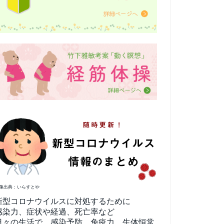
像出典：いらすとや
新型コロナウイルスに対処するために
感染力、症状や経過、死亡率など
日々の生活で、感染予防、免疫力、生体恒常