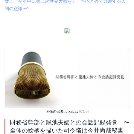
女王「今年中に第三次世界大戦を」 〜内と外で分裂する人
間の意識〜"
画像の出典: pixabay
[CC0]
財務省幹部と籠池夫婦との会話記録発覚 〜
全体の絵柄を描いた司令塔は今井尚哉秘書