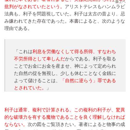
批判がなされていたという。
アリストテレスもハンムラビ
法典も、利子を問題視していた。利子は太古の昔より、忌
み嫌われてきた存在であった。本書によると、次のような
理由である。
「これは
利息を労働なくして得る所得、すなわち
不労所得として卑しんだ
からである。利子を取る
ことでお金にお金を産ませ、神によって定められ
た自然の掟を無視し、少しも休むことなく金銭に
よって儲けることは、
「自然に逆らう」罪である
とされていた。
」
利子は通常、複利で計算される。この複利の利子が、驚異
的な破壊力を有する魔物であることを良く理解しなければ
ならない。
次の図をご覧頂きたい。著者によると物事の成