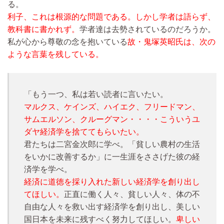
る。
利子、これは根源的な問題である。しかし学者は語らず、
教科書に書かれず。
学者達は去勢されているのだろうか。
私が心から尊敬の念を抱いている
故・鬼塚英昭氏は、次の
ような言葉を残している。
「もう一つ、私は若い読者に言いたい。
マルクス、ケインズ、ハイエク、フリードマン、
サムエルソン、クルーグマン・・・・こういうユ
ダヤ経済学を捨ててもらいたい。
君たちは二宮金次郎に学べ。「貧しい農村の生活
をいかに改善するか」に一生涯をささげた彼の経
済学を学べ。
経済に道徳を採り入れた新しい経済学を創り出し
てほしい。
正直に働く人々、貧しい人々、体の不
自由な人々を救い出す経済学を創り出し、美しい
国日本を未来に残すべく努力してほしい。
卑しい