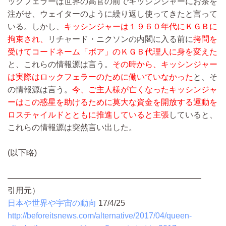
ックフェラーは世界の高官の前でキッシンジャーにお茶を
注がせ、ウェイターのように繰り返し使ってきたと言って
いる。しかし、
キッシンジャーは１９６０年代にＫＧＢに
拘束され、
リチャード・ニクソンの内閣に入る前に
拷問を
受けてコードネーム「ボア」のＫＧＢ代理人に身を変えた
と、これらの情報源は言う。
その時から、キッシンジャー
は実際はロックフェラーのために働いていなかった
と、そ
の情報源は言う。
今、ご主人様が亡くなったキッシンジャ
ーはこの惑星を助けるために莫大な資金を開放する運動を
ロスチャイルドとともに推進していると主張
していると、
これらの情報源は突然言い出した。
(以下略)
————————————————————————
引用元）
日本や世界や宇宙の動向
17/4/25
http://beforeitsnews.com/alternative/2017/04/queen-