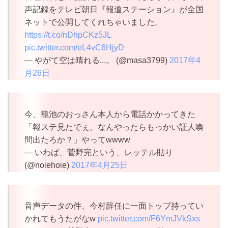
声記録をテレビ朝日『報道ステーション』が全国
ネットで公開してくれちゃいました。
https://t.co/nDhpCKz5JL
pic.twitter.com/eL4vC6HjyD
— やがて空は晴れる...。 (@masa3799)
2017年4
月26日
今、籠池のおっさん本人から電話かかってきた
「報ステ見たでぇ。なんやったらもっかい証人喚
問出たろか？」やってwwww
— いわば、菅野完という、レッテル貼り
(@noiehoie)
2017年4月25日
音声データの件、今村辞任に一面トップ持ってい
かれてもうたがなw
pic.twitter.com/F6YmJVkSxs