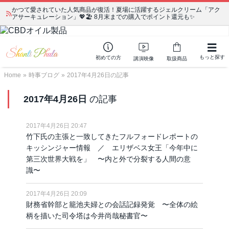
かつて愛されていた人気商品が復活！夏場に活躍するジェルクリーム「アク
アサーキュレーション」💖🏖️ 8月末までの購入でポイント還元も✨
もっと探す
初めての方
講演映像
取扱商品
Home
»
時事ブログ
»
2017年4月26日の記事
2017年4月26日
の記事
2017年4月26日 20:47
竹下氏の主張と一致してきたフルフォードレポートの
キッシンジャー情報 ／ エリザベス女王「今年中に
第三次世界大戦を」 〜内と外で分裂する人間の意
識〜
2017年4月26日 20:09
財務省幹部と籠池夫婦との会話記録発覚 〜全体の絵
柄を描いた司令塔は今井尚哉秘書官〜