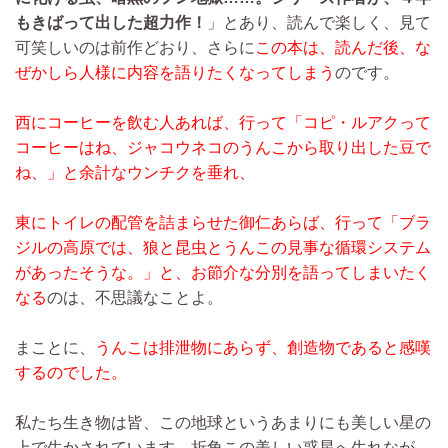
もきばって出した超力作！
」とあり、読んで楽しく、見て
可笑しいのは前作どおり、さらに
この本は、読んだ後、な
ぜかしら人様に内容を語りたくなってしまう
のです。
西にコーヒーを飲む人あれば、行って「コピ・ルアクって
コーヒーはね、ジャコウネコのうんこから取り出した豆で
ね、」と余計なウンチクを垂れ、
東にトイレの配管を詰まらせた御仁あらば、行って「ブラ
ジルの高原では、狼と昆虫とうんこの見事な循環システム
があったそうな。」と、お節介な分別を語ってしまいたく
なる
のは、不思議なことよ。
まことに、
うんこは排泄物にあらず、創造物であると感嘆
するのでした。
私たち生き物は皆、この地球というあまりにも美しい星の
上で生かされています。折角この美しい惑星へ生れなが