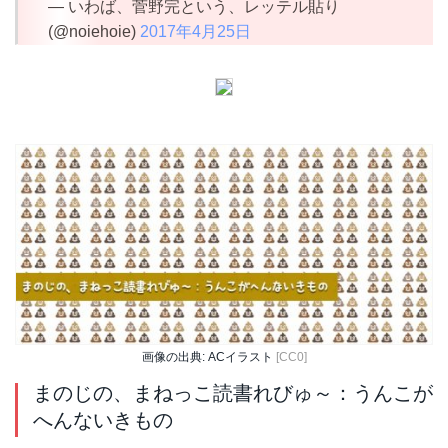
— いわば、菅野完という、レッテル貼り
(@noiehoie)
2017年4月25日
画像の出典: ACイラスト
[CC0]
まのじの、まねっこ読書れびゅ～：うんこが
へんないきもの