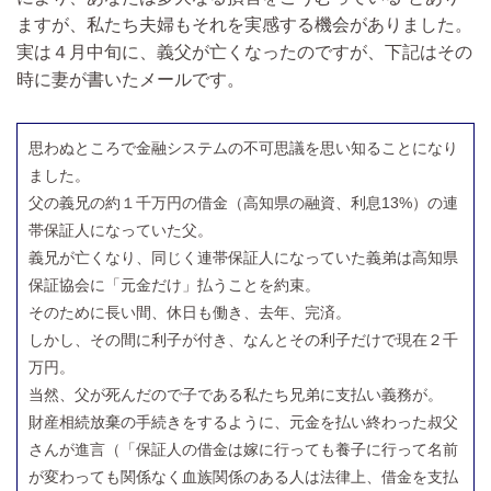
ますが、私たち夫婦もそれを実感する機会がありました。
実は４月中旬に、義父が亡くなったのですが、下記はその
時に妻が書いたメールです。
思わぬところで金融システムの不可思議を思い知ることになり
ました。
父の義兄の約１千万円の借金（高知県の融資、利息13%）の連
帯保証人になっていた父。
義兄が亡くなり、同じく連帯保証人になっていた義弟は高知県
保証協会に「元金だけ」払うことを約束。
そのために長い間、休日も働き、去年、完済。
しかし、その間に利子が付き、なんとその利子だけで現在２千
万円。
当然、父が死んだので子である私たち兄弟に支払い義務が。
財産相続放棄の手続きをするように、元金を払い終わった叔父
さんが進言（「保証人の借金は嫁に行っても養子に行って名前
が変わっても関係なく血族関係のある人は法律上、借金を支払