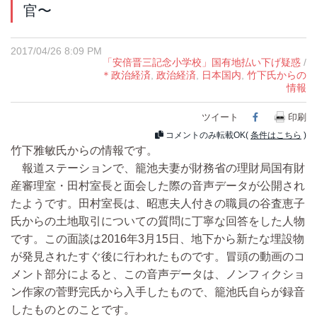
官〜
2017/04/26 8:09 PM
「安倍晋三記念小学校」国有地払い下げ疑惑
/
＊政治経済
,
政治経済
,
日本国内
,
竹下氏からの
情報
ツイート
Facebook
印刷
コメントのみ転載OK(
条件はこちら
)
竹下雅敏氏からの情報です。
報道ステーションで、籠池夫妻が財務省の理財局国有財
産審理室・田村室長と面会した際の音声データが公開され
たようです。田村室長は、昭恵夫人付きの職員の谷査恵子
氏からの土地取引についての質問に丁寧な回答をした人物
です。この面談は2016年3月15日、地下から新たな埋設物
が発見されたすぐ後に行われたものです。冒頭の動画のコ
メント部分によると、この音声データは、ノンフィクショ
ン作家の菅野完氏から入手したもので、籠池氏自らが録音
したものとのことです。