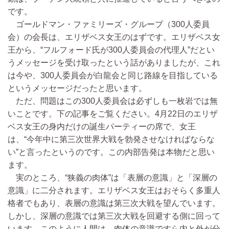
です。
ゴールドマン・ファミリーズ・グループ（300人委員
会）の会長は、エリザベス女王のはずです。エリザベス女
王から、“フルフォード氏が300人委員会の代理人”だとい
うメッセージを受け取ったという話がありましたが、これ
は今や、300人委員会が白龍会と同じ路線を目指している
というメッセージだったと思います。
ただ、問題はこの300人委員会は必ずしも一枚岩では無
いことです。下の記事をご覧ください。4月22日のエリザ
ベス女王の身内だけの誕生パーティーの席で、女王
は、“今年中に第三次世界大戦を勃発させなければならな
い”と言ったというのです。この内部告発は本物だと思い
ます。
実のところ、“狭義の肉体”は「表層の意識」と「深層の
意識」に二分されます。エリザベス女王はおそらく多重人
格者でもあり、表層の意識は第三次大戦を望んでいます。
しかし、深層の意識では第三次大戦を回避する側に回って
います。このように人間は、肉体の意識ですら内と外が分