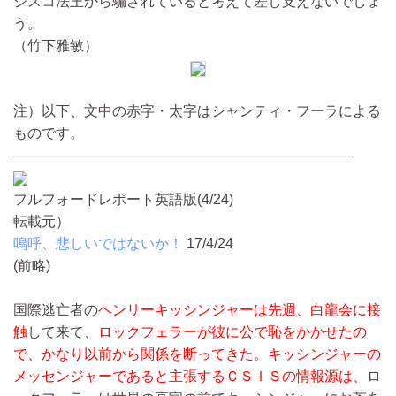
シスコ法王から騙されていると考えて差し支えないでしょ
う。
（竹下雅敏）
注）以下、文中の赤字・太字はシャンティ・フーラによる
ものです。
————————————————————————
フルフォードレポート英語版(4/24)
転載元）
嗚呼、悲しいではないか！
17/4/24
(前略)
国際逃亡者の
ヘンリーキッシンジャーは先週、白龍会に接
触
して来て、
ロックフェラーが彼に公で恥をかかせたの
で、かなり以前から関係を断ってきた。キッシンジャーの
メッセンジャーであると主張するＣＳＩＳの情報源は、
ロ