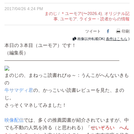
2017/04/26 4:24 PM
まのじ
/
＊ユーモア(〜2026.4)
,
オリジナル記
事
,
ユーモア
,
ライター・読者からの情報
ツイート
Facebook
印刷
画像以外転載OK(
条件はこちら
)
本日の３本目（ユーモア）です！
（編集長）
————————————————————————
まのじの、まねっこ読書れびゅ～：うんこがへんないきも
の
牛サマディ君
の、かっこいい読書レビューを見た、まの
じ。
さっそくマネしてみました！
映像配信
では、多くの推薦図書が紹介されていますが、中
でも不動の人気を誇る（と思われる）「
せいぞろい へん