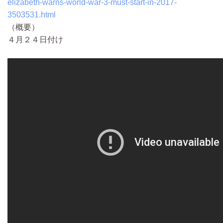
elizabeth-warns-world-war-3-must-start-in-2017-
3503531.html
（概要）
４月２４日付け