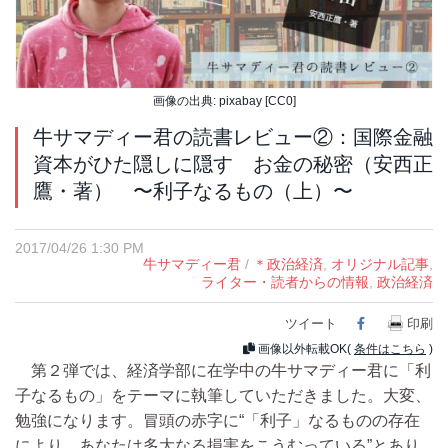
画像の出典: pixabay [CC0]
牛サマディー君の読書レビュー②：国際金融
資本がひた隠しに隠す お金の秘密（安西正
鷹・著） 〜利子なるもの（上）〜
2017/04/26 1:30 PM
牛サマディー君
/
＊政治経済
,
オリジナル記事
,
ライター・読者からの情報
,
政治経済
ツイート
Facebook
印刷
画像以外転載OK(
条件はこちら
)
第２弾では、経済学部に在学中の牛サマディー君に「利
子なるもの」をテーマに執筆していただきました。大変、
勉強になります。冒頭の赤字に“「利子」なるものの存在
により、あなたは多大なる損害をこうむっている”とあり