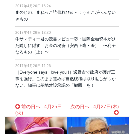
2017年4月26日 16:24
まのじの、まねっこ読書れびゅ～：うんこがへんない
きもの
2017年4月26日 13:30
牛サマディー君の読書レビュー②：国際金融資本がひ
た隠しに隠す お金の秘密（安西正鷹・著） 〜利子
なるもの（上）〜
2017年4月26日 11:26
［Everyone says I love you !］辺野古で政府が護岸工
事を強行。このまま進めば自然破壊は取り返しがつか
ない。知事は基地建設承認の「撤回」を！
前の日へ - 4月25日
次の日へ - 4月27日(木)
(火)