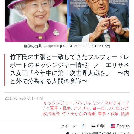
画像の出典:
wikipedia
[OGL] &
Wikimedia
[CC BY-SA]
竹下氏の主張と一致してきたフルフォードレ
ポートのキッシンジャー情報 ／ エリザベ
ス女王「今年中に第三次世界大戦を」 〜内
と外で分裂する人間の意識〜
2017/04/26 8:47 PM
キッシンジャー
,
ベンジャミン・フルフォード
/
＊軍事・戦争
,
アメリカ
,
ヨーロッパ
,
ロシア
,
政治経済
,
竹下氏からの情報
,
軍事・戦争
,
陰謀
ツイート
Facebook
印刷
English
コメントのみ転載OK(
条件はこちら
)