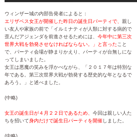
ウィンザー城の内部告発者によると：
エリザベス女王が開催した昨日の誕生日パーティで、
親し
い友人や家族の前で「イルミナティが人類に対する病的で
歪んだアジェンダを前進させるためには、
今年中に第三次
世界大戦を勃発させなければならない。」と言った
こと
で、パーティ会場が静まりかえり、パーティが台無しにな
ってしまいました。
女王は悪魔の笑みを浮かべながら、「２０１７年は特別な
年である。第三次世界大戦が勃発する歴史的な年となるで
あろう。」と述べました。
(中略)
女王の誕生日が４月２２日であるため、
今回は親しい人た
ちを招いて
身内だけで誕生日パーティを開催
しました。
(中略)