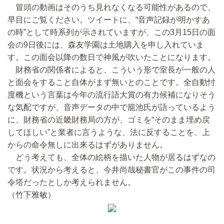
冒頭の動画はそのうち見れなくなる可能性があるので、
早目にご覧ください。ツイートに、“音声記録が明かすあ
の時”として時系列が示されていますが、この3月15日の面
会の9日後には、森友学園は土地購入を申し入れていま
す。この面会以降の数日で神風が吹いたことになります。
財務省の関係者によると、こういう形で室長が一般の人
と面会をすること自体がまず無いとのことです。全自動忖
度機という言葉は今年の流行語大賞の有力候補になりそう
な気配ですが、音声データの中で籠池氏が語っているよう
に、財務省の近畿財務局の方が、ゴミを“そのまま埋め戻
してほしい”と業者に言うような、法に反することを、上
からの命令無しに出来るはずがありません。
どう考えても、全体の絵柄を描いた人物が居るはずなの
です。状況から考えると、今井尚哉秘書官がこの事件の司
令塔だったとしか考えられません。
（竹下雅敏）