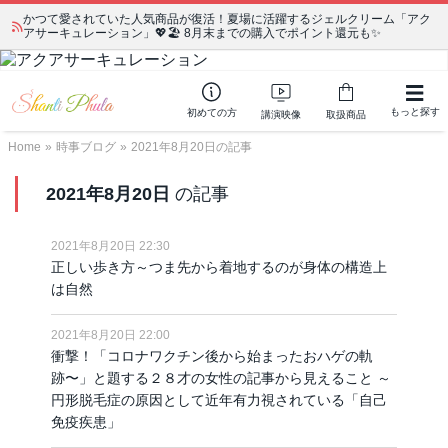
かつて愛されていた人気商品が復活！夏場に活躍するジェルクリーム「アク
アサーキュレーション」💖🏖️ 8月末までの購入でポイント還元も✨
もっと探す
初めての方
講演映像
取扱商品
Home
»
時事ブログ
»
2021年8月20日の記事
2021年8月20日
の記事
2021年8月20日 22:30
正しい歩き方～つま先から着地するのが身体の構造上
は自然
2021年8月20日 22:00
衝撃！「コロナワクチン後から始まったおハゲの軌
跡〜」と題する２８才の女性の記事から見えること ～
円形脱毛症の原因として近年有力視されている「自己
免疫疾患」