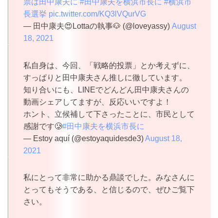
票は田中康夫に
#田中康夫を横浜市長に
#横浜市
長選挙
pic.twitter.com/KQ3lVQurVG
— 田中康夫😍Lottaの執事🐶 (@loveyassy)
August
18, 2021
私自身は、今回、「戦略的投票」とか考えずに、
すっぱりと田中康夫さん推しに徹しています。
知り合いにも、LINEでどんどん田中康夫さんの
動画シェアしてますが、反応いいですよ！
ホント、立候補して下さったことに、市民として
感謝です🥲
#田中康夫を横浜市長に
— Estoy aquí (@estoyaquidesde3)
August 18,
2021
私にとって非常に助かる鼎談でした。みなさんに
とってもそうである、と信じるので、ぜひご覧下
さい。