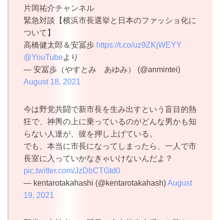
片岡祐介チャンネル
緊急対談【横浜市長選挙と日本のファッショ化に
ついて】
高橋健太郎＆安冨歩
https://t.co/uz9ZKjWEYY
@YouTube
より
— 安冨歩（やすとみ あゆみ） (@anmintei)
August 18, 2021
今は野党共闘で新市長を生み出すという盲目的熱
狂で、神輿の上に乗っているのがどんな男かも知
らない人達が、彼を押し上げている。
でも、本当に市長になってしまったら、一人で市
長室に入っていかなきゃいけないんだよ？
pic.twitter.com/JzDbCTGtd0
— kentarotakahashi (@kentarotakahash)
August
19, 2021