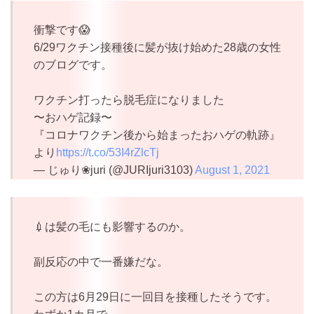
衝撃です😱
6/29ワクチン接種後に髪が抜け始めた28歳の女性
のブログです。
ワクチン打ったら脱毛症になりました
〜おハゲ記録〜
『コロナワクチン後から始まったおハゲの軌跡』
より
https://t.co/53I4rZlcTj
— じゅり❀juri (@JURIjuri3103)
August 1, 2021
💉は髪の毛にも影響するのか。
副反応の中で一番嫌だな。
この方は6月29日に一回目を接種したそうです。