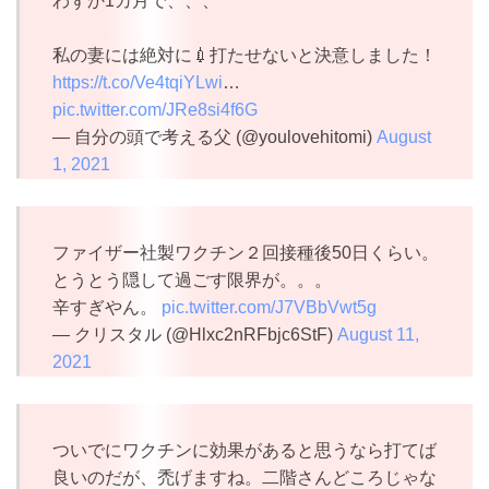
わずか1カ月で、、、
私の妻には絶対に💉打たせないと決意しました！
https://t.co/Ve4tqiYLwi
…
pic.twitter.com/JRe8si4f6G
— 自分の頭で考える父 (@youlovehitomi)
August
1, 2021
ファイザー社製ワクチン２回接種後50日くらい。
とうとう隠して過ごす限界が。。。
辛すぎやん。
pic.twitter.com/J7VBbVwt5g
— クリスタル (@Hlxc2nRFbjc6StF)
August 11,
2021
ついでにワクチンに効果があると思うなら打てば
良いのだが、禿げますね。二階さんどころじゃな