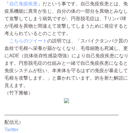
「
自己免疫疾患
」だという事です。自己免疫疾患とは、免
疫系機能に異常が生じ、自分の体の一部分を異物とみなし
て攻撃してしまう病気ですが、円形脱毛症は、Tリンパ球
が毛根を異物と間違えて攻撃してしまうために発症すると
考えられているとのことです。
こちらのツイート
の説明では、「スパイクタンパク質の
血栓で毛根へ栄養が届かなくなり、毛母細胞も死滅し、更
にADE（抗体依存性感染増強）により自己免疫疾患になり
ます。円形脱毛症の仕組みと一緒で自己免疫疾患になると
免疫システムが狂い、本来体を守るはずの免疫が暴走して
毛根を攻撃します。」と書かれています。的を射た解説に
見えます。
（竹下雅敏）
————————————————————————
配信元）
Twitter