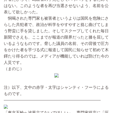
はない。このような者を再び当選させないよう、名前を公
表して欲しかった。
恫喝された専門家も被害者というよりは国民を危険にさ
らした共犯者で、政治が科学をやすやすと捻じ曲げてしま
う野蛮に手を貸しました。そしてスクープしてくれた毎日
新聞でさえも、ここまでが報道の限界だったと膝を屈して
いるようなものです。脅した議員の名前、その背後で圧力
をかけた者を芋づる式に報道して国民に知らせて初めて木
鐸たり得るのでは。メディアが機能していれば防げた今の
人災です。
（まのじ）
注）以下、文中の赤字・太字はシャンティ・フーラによる
ものです。
————————————————————————
「東京五輪へ波風立てないでほしい」 専門家提言に「圧