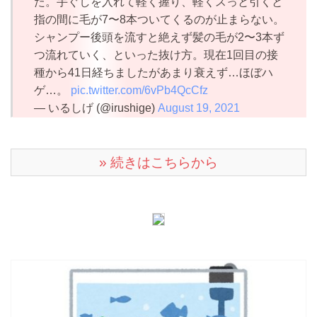
た。手ぐしを入れて軽く握り、軽くスっと引くと
指の間に毛が7〜8本ついてくるのが止まらない。
シャンプー後頭を流すと絶えず髪の毛が2〜3本ず
つ流れていく、といった抜け方。現在1回目の接
種から41日経ちましたがあまり衰えず…ほぼハ
ゲ…。
pic.twitter.com/6vPb4QcCfz
— いるしげ (@irushige)
August 19, 2021
» 続きはこちらから