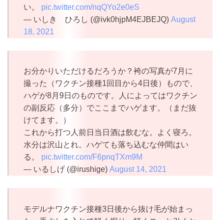
い。
pic.twitter.com/nqQYo2e0eS
— いしき ひろし (@ivk0hjpM4EJBEJQ)
August
18, 2021
お分かりいただけるだろうか？袴の写真が7月に
撮った（ワクチン接種1回目から4日後）もので、
ハゲが8月9日のものです。人によってはワクチン
の副反応（多分）でここまでハゲます。（まだ抜
けてます。）
これから打つ人前日当日酒は飲むな。よく寝ろ。
水分は沢山とれ。ハゲても落ち込むな仲間はい
る。
pic.twitter.com/F6pnqTXm9M
— いるしげ (@irushige)
August 14, 2021
モデルナワクチン接種3日後から抜け毛が始まっ