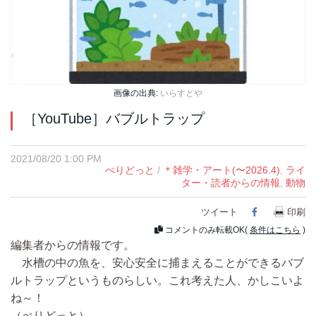
画像の出典:
いらすとや
［YouTube］バブルトラップ
2021/08/20 1:00 PM
ぺりどっと
/
＊雑学・アート(〜2026.4)
,
ライ
ター・読者からの情報
,
動物
ツイート
Facebook
印刷
コメントのみ転載OK(
条件はこちら
)
編集者からの情報です。
水槽の中の魚を、安心安全に捕まえることができるバブ
ルトラップというものらしい。これ考えた人、かしこいよ
ね～！
（ぺりどっと）