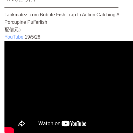
————————————————————————
Tankmatez .com Bubble Fish Trap In Action Catching A
Porcupine Pufferfish
配信元）
YouTube
19/5/28