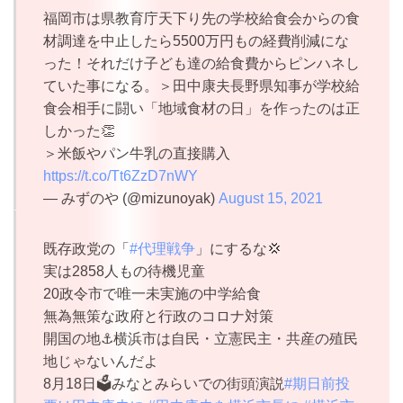
福岡市は県教育庁天下り先の学校給食会からの食
材調達を中止したら5500万円もの経費削減にな
った！それだけ子ども達の給食費からピンハネし
ていた事になる。＞田中康夫長野県知事が学校給
食会相手に闘い「地域食材の日」を作ったのは正
しかった👏
＞米飯やパン牛乳の直接購入
https://t.co/Tt6ZzD7nWY
— みずのや (@mizunoyak)
August 15, 2021
既存政党の「
#代理戦争
」にするな💢
実は2858人もの待機児童
20政令市で唯一未実施の中学給食
無為無策な政府と行政のコロナ対策
開国の地⚓横浜市は自民・立憲民主・共産の殖民
地じゃないんだよ
8月18日🗳みなとみらいでの街頭演説
#期日前投