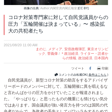
画像の出典:
Author:内閣官房内閣広報室
[CC BY]
コロナ対策専門家に対して自民党議員からの
圧力「五輪開催は決まっている」〜 感染拡
大の共犯者たち
2021/08/20 11:00 AM
まのじ
,
メディア
,
安倍政権弾圧
,
東京オリンピ
ック
,
菅義偉
/
＊政治経済
,
ライター・読者か
らの情報
,
政治経済
,
日本国内
ツイート
Facebook
印刷
コメントのみ転載OK(
条件はこちら
)
自民党議員が、新型コロナ対策の助言をするアドバイザ
リーボードのメンバーに対して、五輪開催に異を唱えるな
と言わんばかりの圧力をかけていたことが報道されまし
た。「やっぱりな」と思ったものの幾重にも情けない気分
ではあります。国会議員が強い発言力を持つのは国民の代
弁者だからで、為政者の手先としてパワハラをするためで