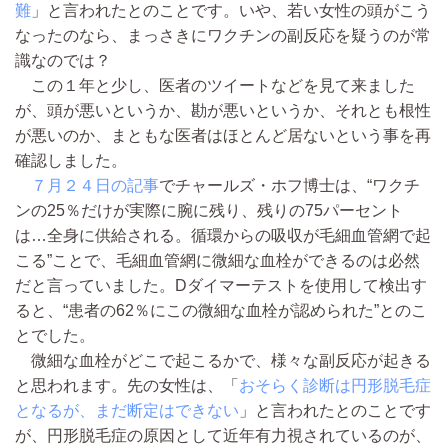
難
」と言われたとのことです。いや、若い女性の頭がこう
なったのなら、まっさきにワクチンの副反応を疑うのが常
識なのでは？
この１年と少し、医者のツイートなどを見て来ました
が、頭が悪いというか、勘が悪いというか、それとも根性
が悪いのか、まともな医者はほとんど居ないという事を再
確認しました。
７月２４日の記事
でチャールズ・ホフ博士は、“ワクチ
ンの25％だけが実際に腕に残り、残りの75パーセント
は…全身に供給される。循環からの吸収が毛細血管網で起
こる”ことで、毛細血管網に微細な血栓ができるのは必然
だと言っていました。Dダイマーテストを使用して検出す
ると、“患者の62％にこの微細な血栓が認められた”とのこ
とでした。
微細な血栓がどこで起こるかで、様々な副反応が起きる
と思われます。先の女性は、「
おそらく診断は円形脱毛症
となるが、まだ断定はできない
」と言われたとのことです
が、円形脱毛症の原因として近年有力視されているのが、