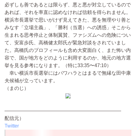
必ずしも善であるとは限らず、悪と悪が対立しているので
あれば、それを率直に認めなければ信頼を得られません。
横浜市長選挙で思いがけず見えてきた、悪を無理やり善と
みなす「立場主義」、「勝利（当選）への誘惑」そこから
生まれる思考停止と体制翼賛、ファシズムへの危険につい
て、安富歩氏、高橋健太郎氏が緊急対談をされていまし
た。高橋氏のプロフィールも含め大変面白く、また怖い内
容で、国が地方をどのように利用するのか、地元の地方選
挙を見る参考になります。（特に33:35〜47:10）
幸い横浜市長選挙にはパワハラとはまるで無縁な田中康
夫候補が立っています。
（まのじ）
————————————————————————
配信元）
Twitter