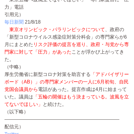
力」電話
引用元）
毎日新聞
21/8/18
東京オリンピック・パラリンピックについて
、政府の
「新型コロナウイルス感染症対策分科会」の専門家らが6
月にまとめた
リスク評価の提言を巡り、政府・与党から専
門家に対して「圧力」があった
ことが浮かび上がってき
た。
（中略）
厚生労働省に新型コロナ対策を助言する
「アドバイザリー
ボード（AB）」の専門家メンバーの一人に6月初旬、自民
党国会議員から
電話があった。提言作成は4月に始まって
いた。議員は
「五輪の開催はもう決まっている。波風を立
てないでほしい」
と続けた。
（以下略）
————————————————————————
配信元）