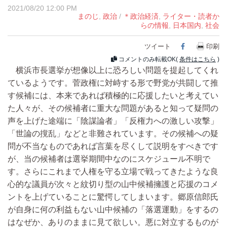
2021/08/20 12:00 PM
まのじ
,
政治
/
＊政治経済
,
ライター・読者か
らの情報
,
日本国内
,
社会
ツイート
Facebook
印刷
コメントのみ転載OK(
条件はこちら
)
横浜市長選挙が想像以上に恐ろしい問題を提起してくれ
ているようです。菅政権に対峙する形で野党が共闘して推
す候補には、本来であれば積極的に応援したいと考えてい
た人々が、その候補者に重大な問題があると知って疑問の
声を上げた途端に「陰謀論者」「反権力への激しい攻撃」
「世論の撹乱」などと非難されています。その候補への疑
問が不当なものであれば言葉を尽くして説明をすべきです
が、当の候補者は選挙期間中なのにスケジュール不明で
す。さらにこれまで人権を守る立場で戦ってきたような良
心的な議員が次々と紋切り型の山中候補擁護と応援のコメ
ントを上げていることに驚愕してしまいます。郷原信郎氏
が自身に何の利益もない山中候補の「落選運動」をするの
はなぜか、ありのままに見て欲しい。悪に対立するものが