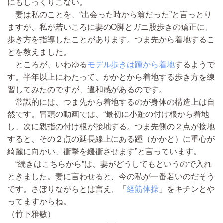
にもしっくりこない。
妻は私のことを、“出会った時から翁だった”と言っとり
ますが、私が若いころに妻のO脚とガニ股歩きの矯正に、
歩き方を指導したことがあります。つま先から着地するこ
とを教えました。
ところが、いわゆる
モデル歩きは踵から着地
するようで
す。半年以上にわたって、かかとから着地する歩き方を練
習してみたのですが、違和感があるのです。
常識的には、つま先から着地するのが身体の構造上は自
然です。冒頭の動画では、“最初に小趾の付け根から着地
し、次に親指の付け根が接地する。つま先側の２点が接地
すると、その２点の延長線上にある踵（かかと）に重心が
綺麗に向かい、衝撃を緩衝させます”と言っています。
“続きはこちらから”は、妻がどうしてもというので入れ
ときました。妻に言わせると、今の私が一番若いのだそう
です。さぼりながらとは言え、「
経筋体操
」をキチンとや
ってますからね。
（竹下雅敏）