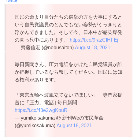
Twitter
国民の命より自分たちの選挙の方を大事にすると
いう自民党議員のとんでもない姿勢がくっきりと
浮かんできました。そして今、日本中が感染爆発
の真っ只中にあります。
https://t.co/9razCIHFEj
— 齊藤信宏 (@nobusaitoh)
August 18, 2021
毎日新聞さん、圧力電話をかけた自民党議員が誰
か把握しているなら報じてください。国民には知
る権利があります。
「東京五輪へ波風立てないでほしい」 専門家提
言に「圧力」電話 | 毎日新聞
https://t.co/43e2wgKouR
— yumiko sakuma @ 新刊Weの市民革命
(@yumikosakuma)
August 18, 2021