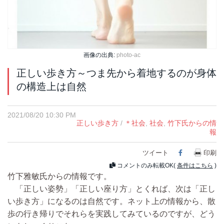
画像の出典:
photo-ac
正しい歩き方～つま先から着地するのが身体
の構造上は自然
2021/08/20 10:30 PM
正しい歩き方
/
＊社会
,
社会
,
竹下氏からの情
報
ツイート
Facebook
印刷
コメントのみ転載OK(
条件はこちら
)
竹下雅敏氏からの情報です。
「正しい姿勢」「正しい座り方」とくれば、次は「正し
い歩き方」になるのは自然です。ネット上の情報から、散
歩の行き帰りでそれらを実践してみているのですが、どう