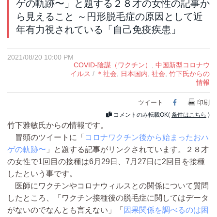
ゲの軌跡〜」と題する２８才の女性の記事か
ら見えること ～円形脱毛症の原因として近
年有力視されている「自己免疫疾患」
2021/08/20 10:00 PM
COVID-陰謀（ワクチン）
,
中国新型コロナウ
イルス
/
＊社会
,
日本国内
,
社会
,
竹下氏からの
情報
ツイート
Facebook
印刷
コメントのみ転載OK(
条件はこちら
)
竹下雅敏氏からの情報です。
冒頭のツイートに「
コロナワクチン後から始まったおハ
ゲの軌跡〜
」と題する記事がリンクされています。２８才
の女性で1回目の接種は6月29日、7月27日に2回目を接種
したという事です。
医師にワクチンやコロナウィルスとの関係について質問
したところ、「ワクチン接種後の脱毛症に関してはデータ
がないのでなんとも言えない」「
因果関係を調べるのは困