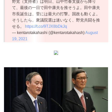
野党（支持者）は明日、山中竹春支援から降り
て、最後の一日で田中康夫を推そうよ。田中康夫
市長誕生は、菅には最大の打撃。国政も動くよ。
そうしたら、衆議院選は迷いなく、野党共闘を推
せる。
https://t.co/9TJX8bDkJq
— kentarotakahashi (@kentarotakahash)
August
19, 2021