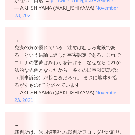
かない、自然 →
pic.twitter.com/goNxPzGMRB
— AKI ISHIYAMA (@AKI_ISHIYAMA)
November
23, 2021
→
免疫の方が優れている、注射はむしろ危険であ
る、という結論に達した事実認定である。これで
コロナの悪夢は終わりを告げる、なぜならこれが
法的な先例となったから。多くの民事RICO訴訟
（刑事訴訟）が起こるだろう。 まさに地球を揺
るがすものだ” と述べています →
— AKI ISHIYAMA (@AKI_ISHIYAMA)
November
23, 2021
→
裁判所は、米国連邦地方裁判所フロリダ州北部地