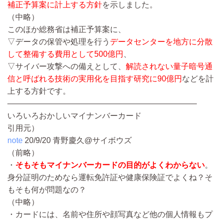
補正予算案に計上する方針
を示しました。
（中略）
このほか総務省は補正予算案に、
▽データの保管や処理を行う
データセンターを地方に分散
して整備する費用として500億円
、
▽サイバー攻撃への備えとして、
解読されない量子暗号通
信と呼ばれる技術の実用化を目指す研究に90億円
などを計
上する方針です。
————————————————————————
いろいろおかしいマイナンバーカード
引用元）
note
20/9/20
青野慶久@サイボウズ
（前略）
・
そもそもマイナンバーカードの目的がよくわからない
。
身分証明のためなら運転免許証や健康保険証でよくね？そ
もそも何が問題なの？
（中略）
・カードには、名前や住所や顔写真など他の個人情報もプ