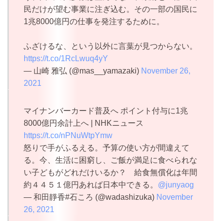
民だけが望む事業に注ぎ込む。その一部の国民に
1兆8000億円の仕事を発注するために。
ふざけるな、という以外に言葉が見つからない。
https://t.co/1RcLwuq4yY
— 山崎 雅弘 (@mas__yamazaki)
November 26,
2021
マイナンバーカード普及へ ポイント付与に1兆
8000億円余計上へ | NHKニュース
https://t.co/nPNuWtpYmw
怒りで手がふるえる。予算の使い方が間違えて
る。今、生活に困窮し、ご飯が満足に食べられな
い子どもがどれだけいるか？ 給食無償化は年間
約４４５１億円あれば日本中できる。
@junyaog
— 和田靜香#石ころ (@wadashizuka)
November
26, 2021