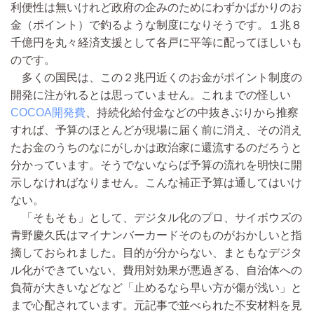
利便性は無いけれど政府の企みのためにわずかばかりのお
金（ポイント）で釣るような制度になりそうです。１兆８
千億円を丸々経済支援として各戸に平等に配ってほしいも
のです。
多くの国民は、この２兆円近くのお金がポイント制度の
開発に注がれるとは思っていません。これまでの怪しい
COCOA開発費
、持続化給付金などの中抜きぶりから推察
すれば、予算のほとんどが現場に届く前に消え、その消え
たお金のうちのなにがしかは政治家に還流するのだろうと
分かっています。そうでないならば予算の流れを明快に開
示しなければなりません。こんな補正予算は通してはいけ
ない。
「そもそも」として、デジタル化のプロ、サイボウズの
青野慶久氏はマイナンバーカードそのものがおかしいと指
摘しておられました。目的が分からない、まともなデジタ
ル化ができていない、費用対効果が悪過ぎる、自治体への
負荷が大きいなどなど「止めるなら早い方が傷が浅い」と
まで心配されています。元記事で並べられた不安材料を見