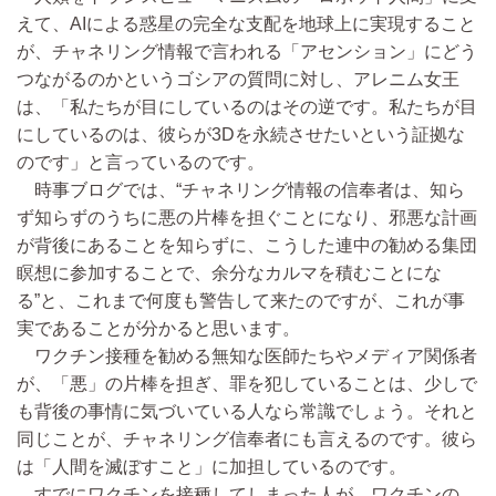
えて、AIによる惑星の完全な支配を地球上に実現すること
が、チャネリング情報で言われる「アセンション」にどう
つながるのかというゴシアの質問に対し、アレニム女王
は、「私たちが目にしているのはその逆です。私たちが目
にしているのは、彼らが3Dを永続させたいという証拠な
のです」と言っているのです。
時事ブログでは、“チャネリング情報の信奉者は、知ら
ず知らずのうちに悪の片棒を担ぐことになり、邪悪な計画
が背後にあることを知らずに、こうした連中の勧める集団
瞑想に参加することで、余分なカルマを積むことにな
る”と、これまで何度も警告して来たのですが、これが事
実であることが分かると思います。
ワクチン接種を勧める無知な医師たちやメディア関係者
が、「悪」の片棒を担ぎ、罪を犯していることは、少しで
も背後の事情に気づいている人なら常識でしょう。それと
同じことが、チャネリング信奉者にも言えるのです。彼ら
は「人間を滅ぼすこと」に加担しているのです。
すでにワクチンを接種してしまった人が、ワクチンの