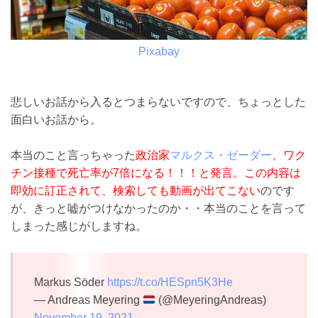
Pixabay
悲しいお話から入るとつまらないですので、ちょっとした
面白いお話から。
本当のこと言っちゃった
政治家
マルクス・ゼーダー
、ワク
チン接種で死亡率が7倍になる！！！と発言。
この内容は
即効に訂正されて、検索しても動画が出てこない
のです
が、きっと嘘がつけなかったのか・・本当のことを言って
しまった感じがしますね。
Markus Söder
https://t.co/HESpn5K3He
— Andreas Meyering
(@MeyeringAndreas)
November 19, 2021