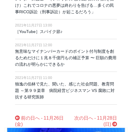
け）これでコロナの悪夢は終わりを告げる…多くの民
事RICO訴訟（刑事訴訟）が起こるだろう」
2021年11月27日 13:00
［YouTube］スパイク節♪
2021年11月27日 12:00
無意味なマイナンバーカードのポイント付与制度を創
るためだけに１兆８千億円もの補正予算 〜 巨額の費用
の流れが明らかにできるか
2021年11月27日 11:00
独逸の伯林で見た、聞いた、感じた社会問題、教育問
題 ～第９９楽章 病院経営ビジネスマン VS 腐敗に対
抗する研究医師
前の日へ - 11月26日
次の日へ - 11月28日
(金)
(日)