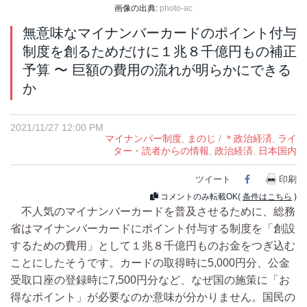
画像の出典:
photo-ac
無意味なマイナンバーカードのポイント付与
制度を創るためだけに１兆８千億円もの補正
予算 〜 巨額の費用の流れが明らかにできる
か
2021/11/27 12:00 PM
マイナンバー制度
,
まのじ
/
＊政治経済
,
ライ
ター・読者からの情報
,
政治経済
,
日本国内
ツイート
Facebook
印刷
コメントのみ転載OK(
条件はこちら
)
不人気のマイナンバーカードを普及させるために、総務
省はマイナンバーカードにポイント付与する制度を「創設
するための費用」として１兆８千億円ものお金をつぎ込む
ことにしたそうです。カードの取得時に5,000円分、公金
受取口座の登録時に7,500円分など、なぜ国の施策に「お
得なポイント」が必要なのか意味が分かりません。国民の