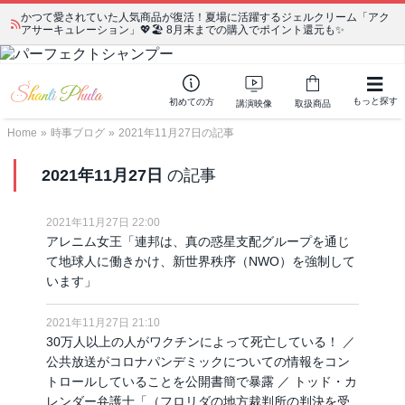
かつて愛されていた人気商品が復活！夏場に活躍するジェルクリーム「アク
アサーキュレーション」💖🏖️ 8月末までの購入でポイント還元も✨
もっと探す
初めての方
講演映像
取扱商品
Home
»
時事ブログ
»
2021年11月27日の記事
2021年11月27日
の記事
2021年11月27日 22:00
アレニム女王「連邦は、真の惑星支配グループを通じ
て地球人に働きかけ、新世界秩序（NWO）を強制して
います」
2021年11月27日 21:10
30万人以上の人がワクチンによって死亡している！ ／
公共放送がコロナパンデミックについての情報をコン
トロールしていることを公開書簡で暴露 ／ トッド・カ
レンダー弁護士「（フロリダの地方裁判所の判決を受