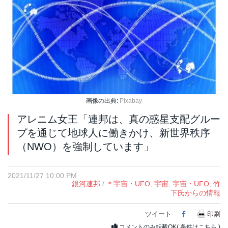
画像の出典:
Pixabay
アレニム女王「連邦は、真の惑星支配グルー
プを通じて地球人に働きかけ、新世界秩序
（NWO）を強制しています」
2021/11/27 10:00 PM
銀河連邦
/
＊宇宙・UFO
,
宇宙
,
宇宙・UFO
,
竹
下氏からの情報
ツイート
Facebook
印刷
コメントのみ転載OK(
条件はこちら
)