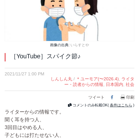
画像の出典:
いらすとや
［YouTube］スパイク節♪
2021/11/27 1:00 PM
しんしん丸
/
＊ユーモア(〜2026.4)
,
ライタ
ー・読者からの情報
,
日本国内
,
社会
ツイート
Facebook
印刷
コメントのみ転載OK(
条件はこちら
)
ライターからの情報です。
聞く耳を持つ人、
3回目はやめる人、
子どもには打たせない人、