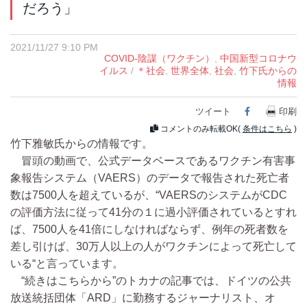
だろう」
2021/11/27 9:10 PM
COVID-陰謀（ワクチン）
,
中国新型コロナウ
イルス
/
＊社会
,
世界全体
,
社会
,
竹下氏からの
情報
ツイート
Facebook
印刷
コメントのみ転載OK(
条件はこちら
)
竹下雅敏氏からの情報です。
冒頭の動画で、公式データベースであるワクチン有害事
象報告システム（VAERS）のデータで報告された死亡者
数は7500人を超えているが、“VAERSのシステムがCDC
の評価方法に従って41分の１に過小評価されているとすれ
ば、7500人を41倍にしなければならず、例年の死者数を
差し引けば、30万人以上の人がワクチンによって死亡して
いる“と言っています。
“続きはこちらから”のトカナの記事では、ドイツの公共
放送統括団体「ARD」に勤務するジャーナリスト、オ