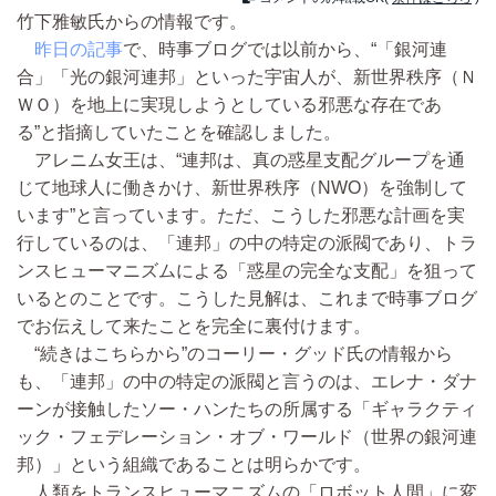
竹下雅敏氏からの情報です。
昨日の記事
で、時事ブログでは以前から、“「銀河連
合」「光の銀河連邦」といった宇宙人が、新世界秩序（Ｎ
ＷＯ）を地上に実現しようとしている邪悪な存在であ
る”と指摘していたことを確認しました。
アレニム女王は、“連邦は、真の惑星支配グループを通
じて地球人に働きかけ、新世界秩序（NWO）を強制して
います”と言っています。ただ、こうした邪悪な計画を実
行しているのは、「連邦」の中の特定の派閥であり、トラ
ンスヒューマニズムによる「惑星の完全な支配」を狙って
いるとのことです。こうした見解は、これまで時事ブログ
でお伝えして来たことを完全に裏付けます。
“続きはこちらから”のコーリー・グッド氏の情報から
も、「連邦」の中の特定の派閥と言うのは、エレナ・ダナ
ーンが接触したソー・ハンたちの所属する「ギャラクティ
ック・フェデレーション・オブ・ワールド（世界の銀河連
邦）」という組織であることは明らかです。
人類をトランスヒューマニズムの「ロボット人間」に変