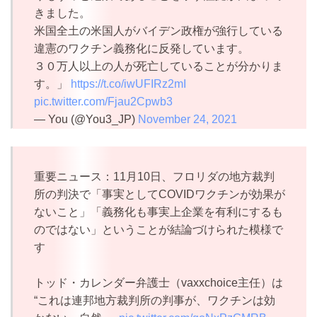
きました。
米国全土の米国人がバイデン政権が強行している
違憲のワクチン義務化に反発しています。
３０万人以上の人が死亡していることが分かりま
す。」
https://t.co/iwUFIRz2mI
pic.twitter.com/Fjau2Cpwb3
— You (@You3_JP)
November 24, 2021
重要ニュース：11月10日、フロリダの地方裁判
所の判決で「事実としてCOVIDワクチンが効果が
ないこと」「義務化も事実上企業を有利にするも
のではない」ということが結論づけられた模様で
す
トッド・カレンダー弁護士（vaxxchoice主任）は
“これは連邦地方裁判所の判事が、ワクチンは効