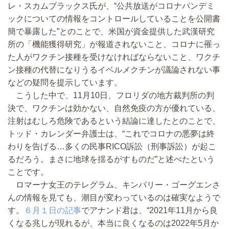
レ・スカムブラックス氏が、“公共放送がコロナパンデミ
ックについての情報をコントロールしていることを公開書
簡で暴露した”とのことで、米国が資金提供した武漢研究
所の「機能獲得研究」が報道されないこと、コロナに罹っ
た人がワクチン接種を受けなければならないこと、ワクチ
ン接種の代替になりうるイベルメクチンが議論されない事
などの疑問を提示しています。
こうした中で、11月10日、フロリダの地方裁判所の判
決で、ワクチンは効かない、自然免疫の方が優れている、
注射はむしろ危険であるという結論に達したとのことで、
トッド・カレンダー弁護士は、“これでコロナの悪夢は終
わりを告げる…多くの民事RICO訴訟（刑事訴訟）が起こ
るだろう。まさに地球を揺るがすものだ”と述べたという
ことです。
ロマーナ女王のテレグラム、キンバリー・ゴーグエンさ
んの情報を見ても、潮目が変わっているのは確実なようで
す。
６月１日の記事
でアナンド君は、“2021年11月から良
くなる兆しが現れるが、本当に良くなるのは2022年5月か