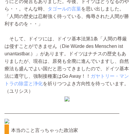
うにとの発言もありました。今後、ドイツはどうなるのや
ら・・。そんな時、
タゴールの言葉
を思い出しました。
「人間の歴史は忍耐強く待っている、侮辱された人間が勝
利するのを・・」
そして、ドイツには、ドイツ基本法第1条「人間の尊厳
は侵すことができません（Die Würde des Menschen ist
unantastbar.）」があります。ドイツはナチスの歴史もあ
りましたが、現在は、原発も全廃に進んでいますし、自然
療法も盛んでよい国だと思ってきましたので、ドイツ基本
法に遵守し、強制接種案はGo Away！！
ガヤトリー・マン
トラの除霊と浄化
を祈りつつよき方向性を待っています。
（ユリシス）
————————————————————————
本当のこと言っちゃった政治家