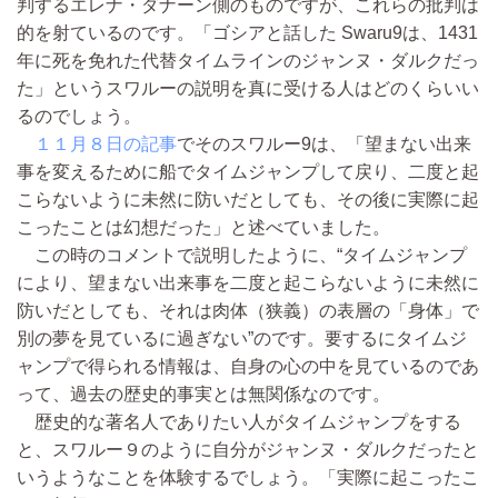
判するエレナ・ダナーン側のものですが、これらの批判は
的を射ているのです。「ゴシアと話した Swaru9は、1431
年に死を免れた代替タイムラインのジャンヌ・ダルクだっ
た」というスワルーの説明を真に受ける人はどのくらいい
るのでしょう。
１１月８日の記事
でそのスワルー9は、「望まない出来
事を変えるために船でタイムジャンプして戻り、二度と起
こらないように未然に防いだとしても、その後に実際に起
こったことは幻想だった」と述べていました。
この時のコメントで説明したように、“タイムジャンプ
により、望まない出来事を二度と起こらないように未然に
防いだとしても、それは肉体（狭義）の表層の「身体」で
別の夢を見ているに過ぎない”のです。要するにタイムジ
ャンプで得られる情報は、自身の心の中を見ているのであ
って、過去の歴史的事実とは無関係なのです。
歴史的な著名人でありたい人がタイムジャンプをする
と、スワルー９のように自分がジャンヌ・ダルクだったと
いうようなことを体験するでしょう。「実際に起こったこ