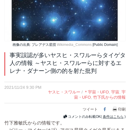
画像の出典: プレアデス星団
Wikimedia_Commons
[Public Domain]
事実誤認が多いヤスヒ・スワルーらタイゲタ
人の情報 ～ヤスヒ・スワルーらに対するエ
レナ・ダナーン側の的を射た批判
2021/11/24 9:30 PM
ヤスヒ・スワルー
/
＊宇宙・UFO
,
宇宙
,
宇
宙・UFO
,
竹下氏からの情報
ツイート
Facebook
印刷
コメントのみ転載OK(
条件はこちら
)
竹下雅敏氏からの情報です。