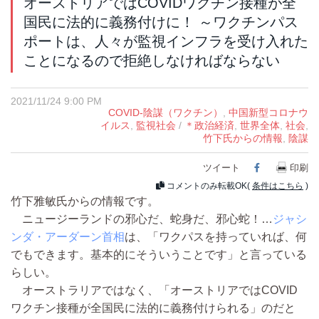
オーストリアではCOVIDワクチン接種が全
国民に法的に義務付けに！ ～ワクチンパス
ポートは、人々が監視インフラを受け入れた
ことになるので拒絶しなければならない
2021/11/24 9:00 PM
COVID-陰謀（ワクチン）
,
中国新型コロナウ
イルス
,
監視社会
/
＊政治経済
,
世界全体
,
社会
,
竹下氏からの情報
,
陰謀
ツイート
Facebook
印刷
コメントのみ転載OK(
条件はこちら
)
竹下雅敏氏からの情報です。
ニュージーランドの邪心だ、蛇身だ、邪心蛇！…
ジャシ
ンダ・アーダーン首相
は、「ワクパスを持っていれば、何
でもできます。基本的にそういうことです」と言っている
らしい。
オーストラリアではなく、「オーストリアではCOVID
ワクチン接種が全国民に法的に義務付けられる」のだと