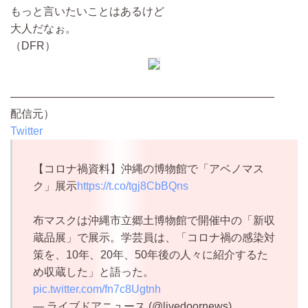
もっと言いたいことはあるけど
大人だなぉ。
（DFR）
————————————————————————
配信元）
Twitter
【コロナ禍資料】沖縄の博物館で「アベノマス
ク」展示
https://t.co/tgj8CbBQns
布マスクは沖縄市立郷土博物館で開催中の「新収
蔵品展」で展示。学芸員は、「コロナ禍の感染対
策を、10年、20年、50年後の人々に紹介するた
め収蔵した」と語った。
pic.twitter.com/fn7c8Ugtnh
— ライブドアニュース (@livedoornews)