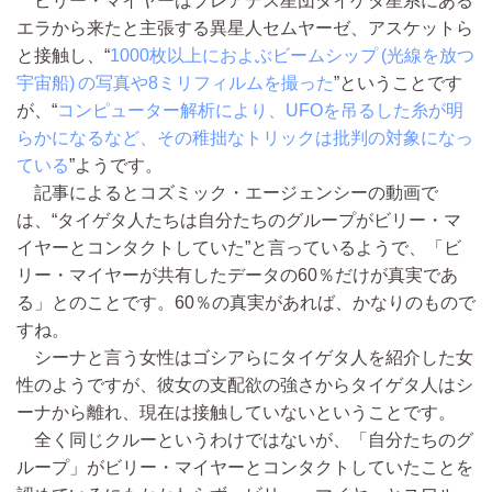
ビリー・マイヤーはプレアデス星団タイゲタ星系にある
エラから来たと主張する異星人セムヤーゼ、アスケットら
と接触し、“
1000枚以上におよぶビームシップ (光線を放つ
宇宙船) の写真や8ミリフィルムを撮った
”ということです
が、“
コンピューター解析により、UFOを吊るした糸が明
らかになるなど、その稚拙なトリックは批判の対象になっ
ている
”ようです。
記事によるとコズミック・エージェンシーの動画で
は、“タイゲタ人たちは自分たちのグループがビリー・マ
イヤーとコンタクトしていた”と言っているようで、「ビ
リー・マイヤーが共有したデータの60％だけが真実であ
る」とのことです。60％の真実があれば、かなりのもので
すね。
シーナと言う女性はゴシアらにタイゲタ人を紹介した女
性のようですが、彼女の支配欲の強さからタイゲタ人はシ
ーナから離れ、現在は接触していないということです。
全く同じクルーというわけではないが、「自分たちのグ
ループ」がビリー・マイヤーとコンタクトしていたことを