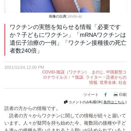
画像の出典:
photo-ac
ワクチンの実態を知らせる情報「必要です
か？子どもにワクチン」「mRNAワクチンは
遺伝子治療の一例」「ワクチン接種後の死亡
者数240倍」
2021/11/24 12:00 PM
COVID-陰謀（ワクチン）
,
まのじ
,
中国新型コ
ロナウイルス
/
＊陰謀
,
ライター・読者からの
情報
,
世界全体
,
社会
ツイート
Facebook
印刷
コメントのみ転載OK(
条件はこちら
)
読者の方からの情報です。
読者の方々からワクチンに関しての情報が続々と届いて
います。人々が疑問を持ち始めた今、複数回の接種や子ど
も達への接種を思い止まれるよう願いが込められているよ