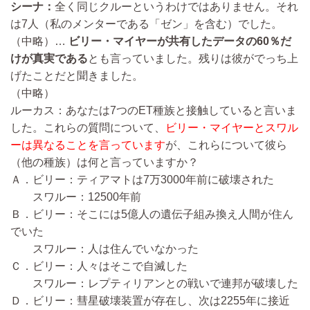
シーナ：
全く同じクルーというわけではありません。それ
は7人（私のメンターである「ゼン」を含む）でした。
（中略）…
ビリー・マイヤーが共有したデータの60％だ
けが真実である
とも言っていました。残りは彼がでっち上
げたことだと聞きました。
（中略）
ルーカス：あなたは7つのET種族と接触していると言いま
した。これらの質問について、
ビリー・マイヤーとスワル
ーは異なることを言っています
が、これらについて彼ら
（他の種族）は何と言っていますか？
Ａ．ビリー：ティアマトは7万3000年前に破壊された
スワルー：12500年前
Ｂ．ビリー：そこには5億人の遺伝子組み換え人間が住ん
でいた
スワルー：人は住んでいなかった
Ｃ．ビリー：人々はそこで自滅した
スワルー：レプティリアンとの戦いで連邦が破壊した
Ｄ．ビリー：彗星破壊装置が存在し、次は2255年に接近