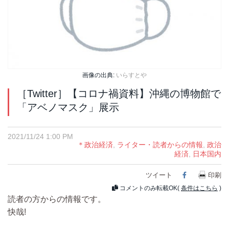
画像の出典:
いらすとや
［Twitter］【コロナ禍資料】沖縄の博物館で
「アベノマスク」展示
2021/11/24 1:00 PM
＊政治経済
,
ライター・読者からの情報
,
政治
経済
,
日本国内
ツイート
Facebook
印刷
コメントのみ転載OK(
条件はこちら
)
読者の方からの情報です。
快哉!