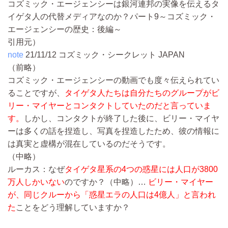
コズミック・エージェンシーは銀河連邦の実像を伝えるタ
イゲタ人の代替メディアなのか？パート9～コズミック・
エージェンシーの歴史：後編～
引用元）
note
21/11/12
コズミック・シークレット JAPAN
（前略）
コズミック・エージェンシーの動画でも度々伝えられてい
ることですが、
タイゲタ人たちは自分たちのグループがビ
リー・マイヤーとコンタクトしていたのだと言っていま
す。
しかし、コンタクトが終了した後に、ビリー・マイヤ
ーは多くの話を捏造し、写真を捏造したため、彼の情報に
は真実と虚構が混在しているのだそうです。
（中略）
ルーカス：なぜ
タイゲタ星系の4つの惑星には人口が3800
万人しかいない
のですか？
（中略）…
ビリー・マイヤー
が、同じクルーから「惑星エラの人口は4億人」と言われ
た
ことをどう理解していますか？