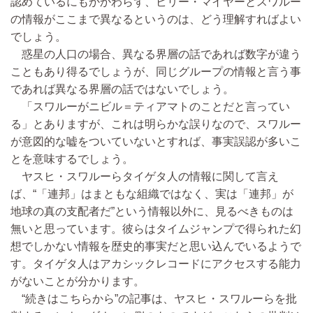
認めているにもかかわらず、ビリー・マイヤーとスワルー
の情報がここまで異なるというのは、どう理解すればよい
でしょう。
惑星の人口の場合、異なる界層の話であれば数字が違う
こともあり得るでしょうが、同じグループの情報と言う事
であれば異なる界層の話ではないでしょう。
「スワルーがニビル＝ティアマトのことだと言ってい
る」とありますが、これは明らかな誤りなので、スワルー
が意図的な嘘をついていないとすれば、事実誤認が多いこ
とを意味するでしょう。
ヤスヒ・スワルーらタイゲタ人の情報に関して言え
ば、“「連邦」はまともな組織ではなく、実は「連邦」が
地球の真の支配者だ”という情報以外に、見るべきものは
無いと思っています。彼らはタイムジャンプで得られた幻
想でしかない情報を歴史的事実だと思い込んでいるようで
す。タイゲタ人はアカシックレコードにアクセスする能力
がないことが分かります。
“続きはこちらから”の記事は、ヤスヒ・スワルーらを批