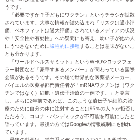
うです。
「必要ですか？子どもにワクチン」というチラシが拡散
されています。大事な情報が詰め込まれ「リスクは過小評
価、ベネフィットは過大評価」されているメディアの状況
や「安全性や有効性」への疑問にも答え、幼い子が他の人
にうつさないために
犠牲的に接種
することは意味がないこ
とも分かります。
「ワールドヘルスサミット」というWHOやロックフェ
ラー財団など「豪華すぎるメンバー」が関わっている国際
会議があるそうです。その場で世界的な医薬品メーカー、
バイエルの医薬品部門責任者が「mRNAワクチンは（ワク
チンではなく）細胞・遺伝子治療の一例です。」と発言
し、さらに2年前であれば、このような遺伝子や細胞の治
療のために自分の体に注射することは95％の人々が拒否し
ただろう、コロナ・パンデミックが不可能を可能にしたと
語っています。最後の方ではGoogleの情報統制にも触れ
ています。
最後の動画は、独立系メディアKLA TVによる報道で