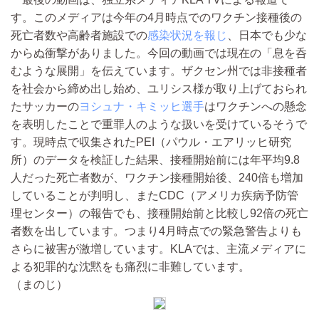
す。このメディアは今年の4月時点でのワクチン接種後の
死亡者数や高齢者施設での
感染状況を報じ
、日本でも少な
からぬ衝撃がありました。今回の動画では現在の「息を呑
むような展開」を伝えています。ザクセン州では非接種者
を社会から締め出し始め、ユリシス様が取り上げておられ
たサッカーの
ヨシュナ・キミッヒ選手
はワクチンへの懸念
を表明したことで重罪人のような扱いを受けているそうで
す。現時点で収集されたPEI（パウル・エアリッヒ研究
所）のデータを検証した結果、接種開始前には年平均9.8
人だった死亡者数が、ワクチン接種開始後、240倍も増加
していることが判明し、またCDC（アメリカ疾病予防管
理センター）の報告でも、接種開始前と比較し92倍の死亡
者数を出しています。つまり4月時点での緊急警告よりも
さらに被害が激増しています。KLAでは、主流メディアに
よる犯罪的な沈黙をも痛烈に非難しています。
（まのじ）