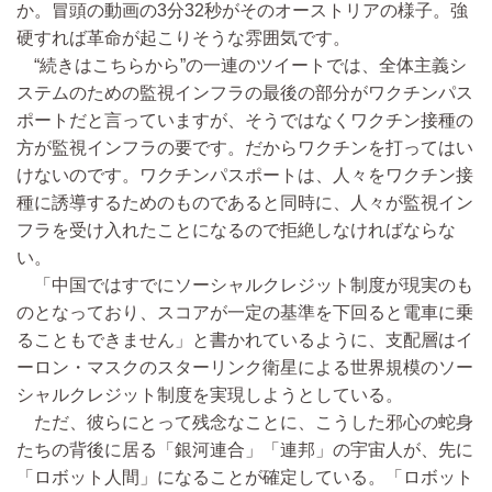
か。冒頭の動画の3分32秒がそのオーストリアの様子。強
硬すれば革命が起こりそうな雰囲気です。
“続きはこちらから”の一連のツイートでは、全体主義シ
ステムのための監視インフラの最後の部分がワクチンパス
ポートだと言っていますが、そうではなくワクチン接種の
方が監視インフラの要です。だからワクチンを打ってはい
けないのです。ワクチンパスポートは、人々をワクチン接
種に誘導するためのものであると同時に、人々が監視イン
フラを受け入れたことになるので拒絶しなければならな
い。
「中国ではすでにソーシャルクレジット制度が現実のも
のとなっており、スコアが一定の基準を下回ると電車に乗
ることもできません」と書かれているように、支配層はイ
ーロン・マスクのスターリンク衛星による世界規模のソー
シャルクレジット制度を実現しようとしている。
ただ、彼らにとって残念なことに、こうした邪心の蛇身
たちの背後に居る「銀河連合」「連邦」の宇宙人が、先に
「ロボット人間」になることが確定している。「ロボット