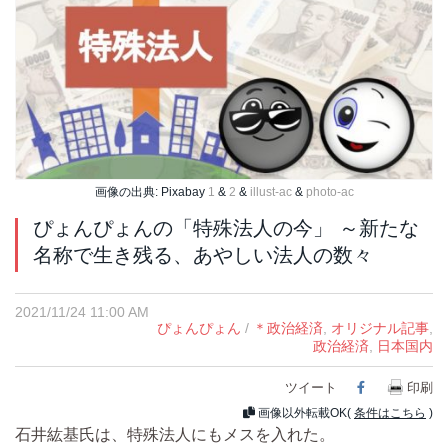
画像の出典: Pixabay
1
&
2
&
illust-ac
&
photo-ac
ぴょんぴょんの「特殊法人の今」 ～新たな
名称で生き残る、あやしい法人の数々
2021/11/24 11:00 AM
ぴょんぴょん
/
＊政治経済
,
オリジナル記事
,
政治経済
,
日本国内
ツイート
Facebook
印刷
画像以外転載OK(
条件はこちら
)
石井紘基氏は、特殊法人にもメスを入れた。