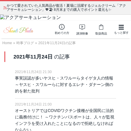
かつて愛されていた人気商品が復活！夏場に活躍するジェルクリーム「アク
宗教学講座 中級コース 第139回 明治以降の日本の闇３ 〜日本の黒幕た
アサーキュレーション」💖🏖️ 8月末までの購入でポイント還元も✨
ちの出自／在日が入り込むヤクザ／朝鮮進駐軍から始まったパチンコ利権
もっと探す
初めての方
講演映像
取扱商品
Home
»
時事ブログ
»
2021年11月24日の記事
2021年11月24日
の記事
2021年11月24日 21:30
事実誤認が多いヤスヒ・スワルーらタイゲタ人の情報
～ヤスヒ・スワルーらに対するエレナ・ダナーン側の
的を射た批判
2021年11月24日 21:00
オーストリアではCOVIDワクチン接種が全国民に法的
に義務付けに！ ～ワクチンパスポートは、人々が監視
インフラを受け入れたことになるので拒絶しなければ
ならない