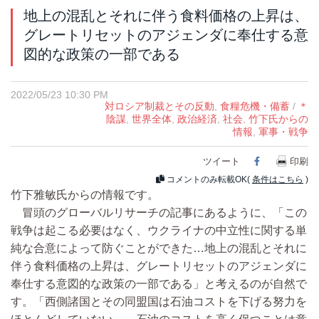
地上の混乱とそれに伴う食料価格の上昇は、
グレートリセットのアジェンダに奉仕する意
図的な政策の一部である
2022/05/23 10:30 PM
対ロシア制裁とその反動
,
食糧危機・備蓄
/
＊
陰謀
,
世界全体
,
政治経済
,
社会
,
竹下氏からの
情報
,
軍事・戦争
ツイート
Facebook
印刷
コメントのみ転載OK(
条件はこちら
)
竹下雅敏氏からの情報です。
冒頭のグローバルリサーチの記事にあるように、「この
戦争は起こる必要はなく、ウクライナの中立性に関する単
純な合意によって防ぐことができた…地上の混乱とそれに
伴う食料価格の上昇は、グレートリセットのアジェンダに
奉仕する意図的な政策の一部である」と考えるのが自然で
す。「西側諸国とその同盟国は石油コストを下げる努力を