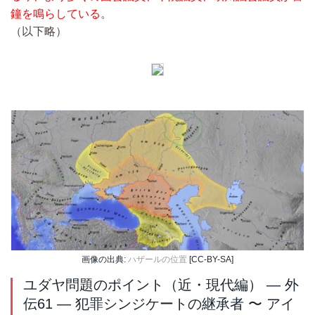
鐘を鳴らしている
。
（以下略）
画像の出典:
ハザールの位置
[CC-BY-SA]
ユダヤ問題のポイント（近・現代編） ― 外
伝61 ― 犯罪シンジケートの継承者 〜 アイ