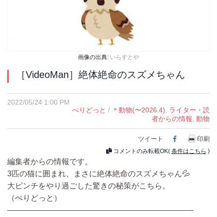
画像の出典:
いらすとや
［VideoMan］絶体絶命のスズメちゃん
2022/05/24 1:00 PM
ぺりどっと
/
＊動物(〜2026.4)
,
ライター・読
者からの情報
,
動物
ツイート
Facebook
印刷
コメントのみ転載OK(
条件はこちら
)
編集者からの情報です。
3匹の猫に囲まれ、まさに絶体絶命のスズメちゃん💦
大ピンチをやり過ごした驚きの秘策がこちら。
（ぺりどっと）
————————————————————————