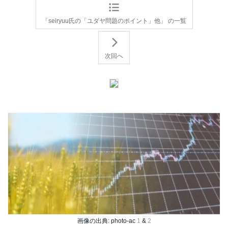
「seiryuu氏の「ユダヤ問題のポイント」他」 の一覧
次回へ
画像の出典: photo-ac
1
&
2