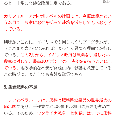
ると、非常に奇妙な政策決定である。
カリフォルニア州の州レベルの計画では、今度は節水とい
う名目で、農家にお金を払って栽培を減らしてもらおうと
している。
興味深いことに、イギリスでも同じようなプログラムが、
（これまた言われてみれば）まったく異なる理由で進行し
ている。
この2月から、イギリス政府は農業を引退したい
農家に対して、最高10万ポンドの一時金を支払うことにし
ている。
地政学的な不安が食糧供給に影響を及ぼしている
この時期に、またしても奇妙な政策である。
5. 製造肥料の不足
ロシアとベラルーシは、肥料と肥料関連製品の世界最大の
輸出国
であり、手作業で約100億ドル相当の貿易を占めて
いる。そのため、
ウクライナ戦争（と制裁）はすでに肥料