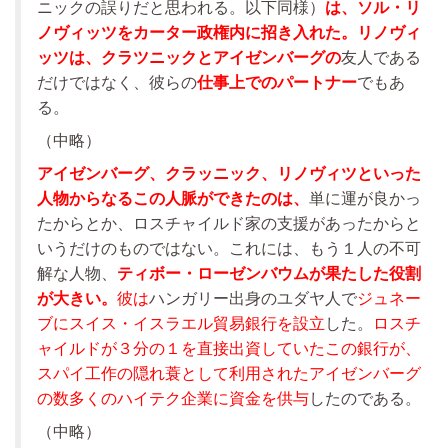
ニックの誤りだと思われる。以下同様）
は、ソル・リ
ノヴィッツをカーター政権内に招き入れた。リノヴィ
ッツは、クラツニックとアイゼンバーグの
友人である
だけではなく、彼らの
仕事上でのパートナー
でもあ
る。
（中略）
アイゼンバーグ、クラッニック、リノヴィツといった
人物からなるこの人脈ができたのは、
単に運が良かっ
たからとか、ロスチャイルド家の支援があったからと
いうだけのものではない。これには、もう１人の不可
解な人物、
ティボー・ローゼンバウムが果たした役割
が大きい。
彼は
ハンガリー出身のユダヤ人で
ジュネー
ブにスイス・イスラエル貿易銀行を設立
した。
ロスチ
ャイルドが３分の１を直接出資していたこの銀行が、
スパイ工作の隠れ蓑として利用されたアイゼンバーグ
の数多くのハイテク企業に資金を供与
したのである。
（中略）