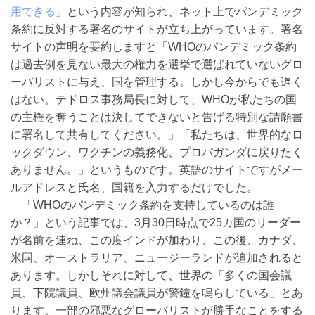
用できる
」という内容が知られ、ネット上でパンデミック
条約に反対する署名のサイトが立ち上がっています。署名
サイトの声明を要約しますと「WHOのパンデミック条約
は過去例を見ない最大の権力を選挙で選ばれていないグロ
ーバリストに与え、国を管理する。しかし今からでも遅く
はない。テドロス事務局長に対して、WHOが私たちの国
の主権を奪うことは決してできないと告げる特別な請願書
に署名して共有してください。」「私たちは、世界的なロ
ックダウン、ワクチンの義務化、プロパガンダに戻りたく
ありません。」というものです。英語のサイトですがメー
ルアドレスと氏名、国籍を入力するだけでした。
「WHOのパンデミック条約を支持しているのは誰
か？」という記事では、3月30日時点で25カ国のリーダー
が名前を連ね、この度インドが加わり、この後、カナダ、
米国、オーストラリア、ニュージーランドが追加されると
あります。しかしそれに対して、世界の「多くの国会議
員、下院議員、欧州議会議員が警鐘を鳴らしている」とあ
ります。一部の邪悪なグローバリストが勝手なことをする