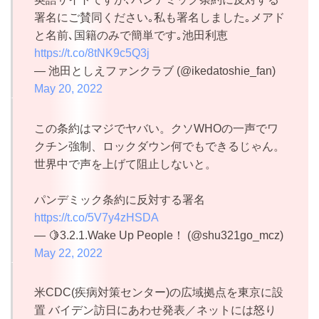
署名にご賛同ください｡私も署名しました｡メアド
と名前､国籍のみで簡単です｡池田利恵
https://t.co/8tNK9c5Q3j
— 池田としえファンクラブ (@ikedatoshie_fan)
May 20, 2022
この条約はマジでヤバい。クソWHOの一声でワ
クチン強制、ロックダウン何でもできるじゃん。
世界中で声を上げて阻止しないと。
パンデミック条約に反対する署名
https://t.co/5V7y4zHSDA
— 🍋3.2.1.Wake Up People！ (@shu321go_mcz)
May 22, 2022
米CDC(疾病対策センター)の広域拠点を東京に設
置 バイデン訪日にあわせ発表／ネットには怒り