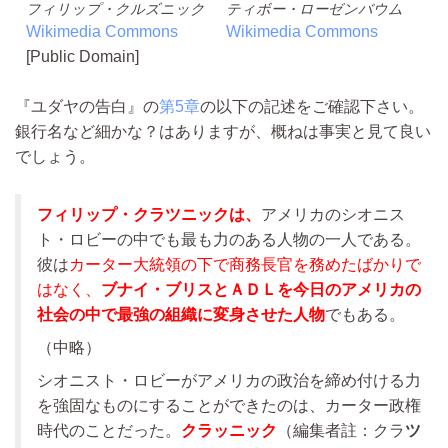
フィリップ・クルズニック
ティボー・ローゼンバウム
Wikimedia Commons
Wikimedia Commons
[Public Domain]
『ユダヤの告白』の
第5章
の以下の記述をご確認下さい。
銀行名など細かな？はありますが、概ねは事実と見て良い
でしょう。
フィリップ・クラツニックは、
アメリカのシオニス
ト・ロビーの中でも最も力のある人物の一人である。
彼は
カーター大統領の下で商務長官を務めたばかりで
はなく、
ブナイ・ブリスとＡＤＬを今日のアメリカの
社会の中で最強の組織に変身させた人物
でもある。
（中略）
シオニスト・ロビーがアメリカの政治を締め付ける力
を強固なものにすることができたのは、カーター政権
時代のことだった。
クラッニック
（編集者註：クラ
ツ