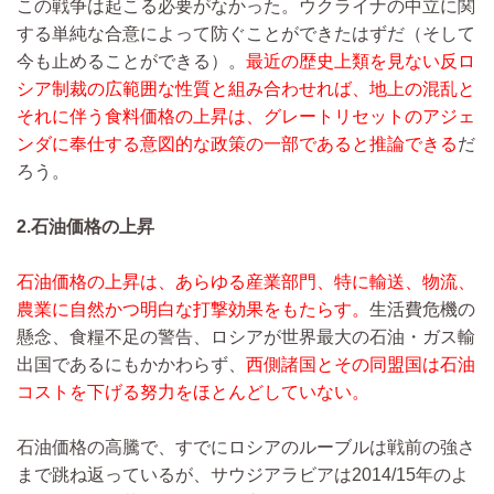
この戦争は起こる必要がなかった。ウクライナの中立に関
する単純な合意によって防ぐことができたはずだ（そして
今も止めることができる）。
最近の歴史上類を見ない反ロ
シア制裁の広範囲な性質と組み合わせれば、地上の混乱と
それに伴う食料価格の上昇は、グレートリセットのアジェ
ンダに奉仕する意図的な政策の一部であると推論できる
だ
ろう。
2.石油価格の上昇
石油価格の上昇は、あらゆる産業部門、特に輸送、物流、
農業に自然かつ明白な打撃効果をもたらす。
生活費危機の
懸念、食糧不足の警告、ロシアが世界最大の石油・ガス輸
出国であるにもかかわらず、
西側諸国とその同盟国は石油
コストを下げる努力をほとんどしていない。
石油価格の高騰で、すでにロシアのルーブルは戦前の強さ
まで跳ね返っているが、サウジアラビアは2014/15年のよ