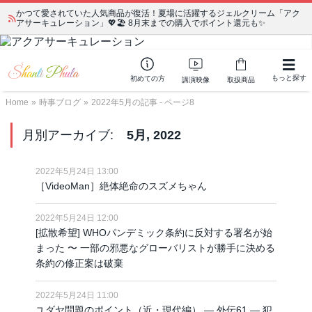
かつて愛されていた人気商品が復活！夏場に活躍するジェルクリーム「アク
アサーキュレーション」💖🏖️ 8月末までの購入でポイント還元も✨
もっと探す
初めての方
講演映像
取扱商品
Home
»
時事ブログ
»
2022年5月の記事 - ページ8
月別アーカイブ:
5月, 2022
2022年5月24日 13:00
［VideoMan］絶体絶命のスズメちゃん
2022年5月24日 12:00
[拡散希望] WHOパンデミック条約に反対する署名が始
まった 〜 一部の邪悪なグローバリストが勝手に決める
条約の修正案は破棄
2022年5月24日 11:00
ユダヤ問題のポイント（近・現代編） ― 外伝61 ― 犯