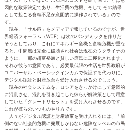
ほとんどしていない。…石油のコストを高く保つことは意
図的な政策決定であり、生活費の危機、そして その結果
として起こる食糧不足が意図的に操作されている」ので
す。
現在、「サル痘」をメディアで報じているのですが、世
界経済フォーラム（WEF）は次のパンデミックを作りだ
そうとしており、これにエネルギー危機と食糧危機が重な
ると、中間層は完全に破壊され社会は現在のウクライナの
ように、一部の超富裕層と貧しい庶民に二極化されます。
それが彼らの意図であり、必要最低限の生活を世界政府が
ユニバーサル・ベーシックインカムで保証する代わりに、
デジタル認証と財産放棄を受け入れさせるのでしょう。
現在の社会システムを、ロシアをきっかけにして意図的
に混乱させ、混乱を引き起こした彼らが解決策として用意
していた「グレートリセット」を受け入れさせるのです。
これが彼らのいつものやり方です。
人々がデジタル認証と財産放棄を受け入れるには、「前
例のない社会的危機に発展しかねない危険なレベルの市民