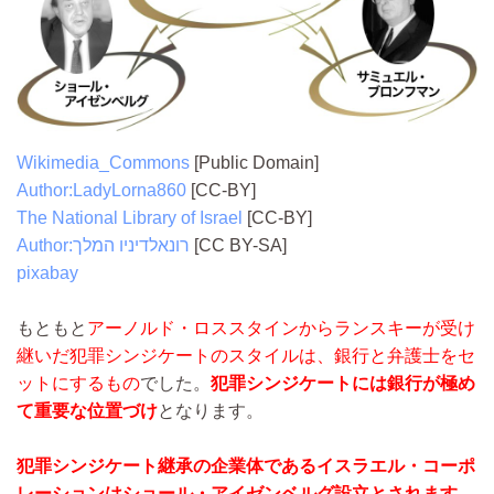
Wikimedia_Commons
[Public Domain]
Author:LadyLorna860
[CC-BY]
The National Library of Israel
[CC-BY]
Author:רונאלדיניו המלך
[CC BY-SA]
pixabay
もともと
アーノルド・ロススタイン
からランスキーが受け
継いだ犯罪シンジケートのスタイルは、銀行と弁護士をセ
ットにするもの
でした。
犯罪シンジケートには銀行が極め
て重要な位置づけ
となります。
犯罪シンジケート継承の企業体であるイスラエル・コーポ
レーションはショール・アイゼンベルグ設立とされます