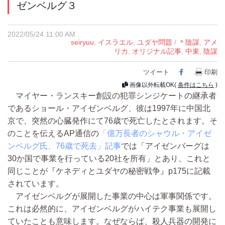
ゼンベルグ３
2022/05/24 11:00 AM
seiryuu
,
イスラエル
,
ユダヤ問題
/
＊陰謀
,
アメ
リカ
,
オリジナル記事
,
中東
,
陰謀
ツイート
Facebook
印刷
画像以外転載OK(
条件はこちら
)
マイヤー・ランスキー創設の犯罪シンジケートの継承者
であるショール・アイゼンベルグ、彼は1997年に中国北
京で、突然の心臓発作にて76歳で死亡したとされます。そ
のことを伝えるAP通信の
「億万長者のシャウル・アイゼ
ンベルグ氏、76歳で死去」記事
では「アイゼンバーグは
30か国で事業を行っている20社を所有」とあり、これと
同じことが『ケネディとユダヤの秘密戦争』p175に記載
されています。
アイゼンベルグが展開した事業の中心は軍事関係です。
これは必然的に、アイゼンベルグがハイテク事業も展開し
ていたことも意味します。なぜならば、殺人兵器の開発に