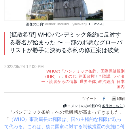
画像の出典:
Author:Thorkild_Tylleskar
[CC BY-SA]
[拡散希望] WHOパンデミック条約に反対す
る署名が始まった 〜 一部の邪悪なグローバ
リストが勝手に決める条約の修正案は破棄
2022/05/24 12:00 PM
WHOの「パンデミック条約、国際保健規則
（IHR）」
,
まのじ
,
岸田政権
/
＊陰謀
,
ライタ
ー・読者からの情報
,
世界全体
,
政治経済
,
日本
国内
ツイート
Facebook
印刷
コメントのみ転載OK(
条件はこちら
)
「パンデミック条約」への危機感が高まってきました。
「
（WHO）事務局長の権限は、国の主権的な権限に取っ
て代わる。これは、後に国家に対する制裁措置の実施に利