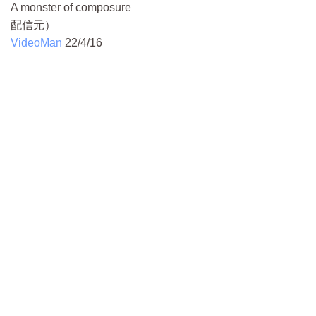
A monster of composure
配信元）
VideoMan
22/4/16