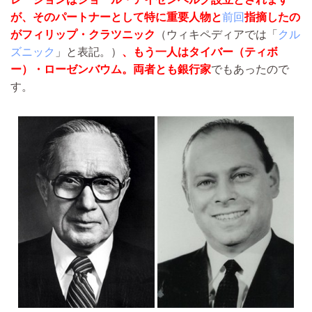
が、そのパートナーとして特に重要人物と
前回
指摘したの
が
フィリップ・クラツニック
（ウィキペディアでは「
クル
ズニック
」と表記。）
、もう一人は
タイバー（ティボ
ー）・ローゼンバウム
。両者とも銀行家
でもあったので
す。