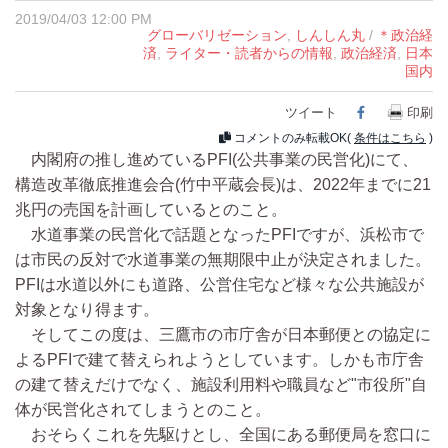
2019/04/03 12:00 PM
グローバリゼーション
,
しんしん丸
/
＊政治経
済
,
ライター・読者からの情報
,
政治経済
,
日本
国内
ツイート
Facebook
印刷
コメントのみ転載OK(
条件はこちら
)
内閣府の推し進めているPFI(公共事業の民営化)にて、
構造改革徹底推進会合(竹中平蔵会長)は、2022年までに21
兆円の売国を計画しているとのこと。
水道事業の民営化で話題となったPFIですが、浜松市で
は市民の反対で水道事業の無期限中止が決定されました。
PFIは水道以外にも道路、公営住宅など様々な公共施設が
対象となり得ます。
そしてこの度は、三鷹市の市庁舎が日本郵便との協定に
よるPFIで建て替えられようとしています。しかも市庁舎
の建て替えだけでなく、施設利用料や職員など"市役所"自
体が民営化されてしまうとのこと。
おそらくこれを先駆けとし、全国にある郵便局を窓口に