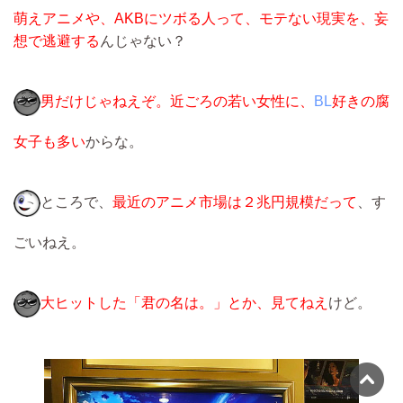
萌えアニメや、AKBにツボる人って、モテない現実を、妄
想で逃避する
んじゃない？
男だけじゃねえぞ。近ごろの若い女性に、
BL
好きの腐
女子も多い
からな。
ところで、
最近のアニメ市場は２兆円規模だって
、す
ごいねえ。
大ヒットした「君の名は。」とか、見てねえ
けど。