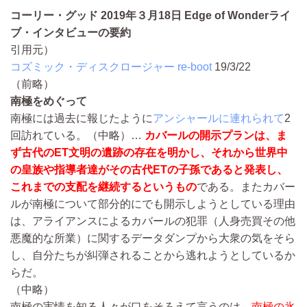
コーリー・グッド 2019年３月18日 Edge of Wonderライ
ブ・インタビューの要約
引用元）
コズミック・ディスクロージャー re-boot
19/3/22
（前略）
南極をめぐって
南極には過去に報じたように
アンシャールに連れられて
2
回訪れている。
（中略）…
カバールの開示プランは、ま
ず古代のET文明の遺跡の存在を明かし、それから世界中
の皇族や指導者達がその古代ETの子孫であると発表し、
これまでの支配を継続するというもの
である。またカバー
ルが南極について部分的にでも開示しようとしている理由
は、アライアンスによるカバールの犯罪（人身売買その他
悪魔的な所業）に関するデータダンプから大衆の気をそら
し、自分たちが糾弾されることから逃れようとしているか
らだ。
（中略）
南極の実情を知る人々が口をそろえて言うのは、
南極の氷