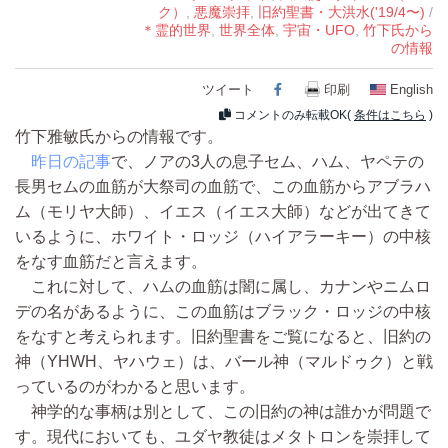
ク）
,
悪魔崇拝
,
旧約聖書・大洪水('19/4〜)
/
＊霊的世界
,
世界全体
,
宇宙・UFO
,
竹下氏から
の情報
ツイート
Facebook
印刷
English
コメントのみ転載OK(
条件はこちら
)
竹下雅敏氏からの情報です。
昨日の記事
で、ノアの3人の息子セム、ハム、ヤペテの
長男セムの血筋が大祭司の血筋で、この血筋からアブラハ
ム（モリヤ大師）、イエス（イエス大師）などが出てきて
いるように、ホワイト・ロッジ（ハイアラーキー）の中核
をなす血筋だと言えます。
これに対して、ハムの血筋は闇に属し、カナンやニムロ
デの名があるように、この血筋はブラック・ロッジの中核
をなすと考えられます。旧約聖書をご覧になると、旧約の
神（YHWH、ヤハウェ）は、バール神（マルドゥク）と戦
っているのがわかると思います。
神学的な事柄は別として、この旧約の神は誰かが問題で
す。現代においても、ユダヤ教徒はメタトロンを崇拝して