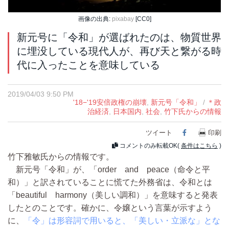
画像の出典:
pixabay
[CC0]
新元号に「令和」が選ばれたのは、物質世界
に埋没している現代人が、再び天と繋がる時
代に入ったことを意味している
2019/04/03 9:50 PM
'18−'19安倍政権の崩壊
,
新元号「令和」
/
＊政
治経済
,
日本国内
,
社会
,
竹下氏からの情報
ツイート
Facebook
印刷
コメントのみ転載OK(
条件はこちら
)
竹下雅敏氏からの情報です。
新元号「令和」が、「order and peace（命令と平
和）」と訳されていることに慌てた外務省は、令和とは
「beautiful harmony（美しい調和）」を意味すると発表
したとのことです。確かに、令嬢という言葉が示すよう
に、
「令」は形容詞で用いると、「美しい・立派な」とな