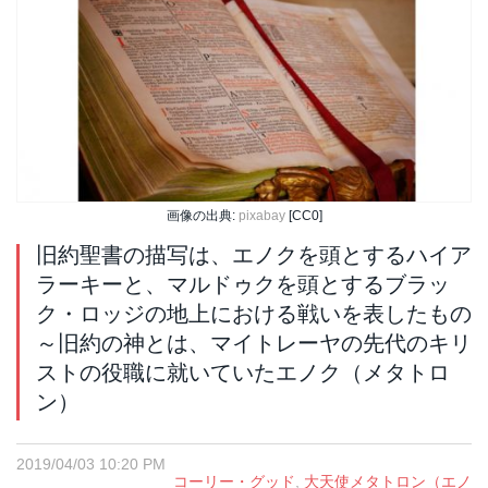
画像の出典:
pixabay
[CC0]
旧約聖書の描写は、エノクを頭とするハイア
ラーキーと、マルドゥクを頭とするブラッ
ク・ロッジの地上における戦いを表したもの
～旧約の神とは、マイトレーヤの先代のキリ
ストの役職に就いていたエノク（メタトロ
ン）
2019/04/03 10:20 PM
コーリー・グッド
,
大天使メタトロン（エノ