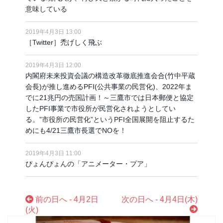
意味している
2019年4月3日 13:00
［Twitter］禿げしく飛ぶ
2019年4月3日 12:00
内閣府未来投資会議の構造改革徹底推進会合(竹中平蔵
会長)が推し進めるPFI(公共事業の民営化)、2022年ま
でに21兆円の売国計画！～三鷹市では日本郵便と協定
したPFI事業で市役所が民営化されようとしてい
る。”市役所の民営化”というPFI全国展開を阻止するた
めにも4/21三鷹市長選でNOを！
2019年4月3日 11:00
ぴょんぴょんの「アニメーター・プア」
前の日へ - 4月2日
次の日へ - 4月4日(木)
(火)