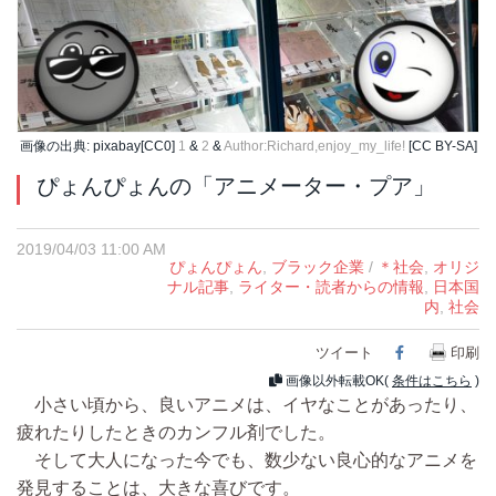
画像の出典: pixabay[CC0]
1
&
2
&
Author:Richard,enjoy_my_life!
[CC BY-SA]
ぴょんぴょんの「アニメーター・プア」
2019/04/03 11:00 AM
ぴょんぴょん
,
ブラック企業
/
＊社会
,
オリジ
ナル記事
,
ライター・読者からの情報
,
日本国
内
,
社会
ツイート
Facebook
印刷
画像以外転載OK(
条件はこちら
)
小さい頃から、良いアニメは、イヤなことがあったり、
疲れたりしたときのカンフル剤でした。
そして大人になった今でも、数少ない良心的なアニメを
発見することは、大きな喜びです。