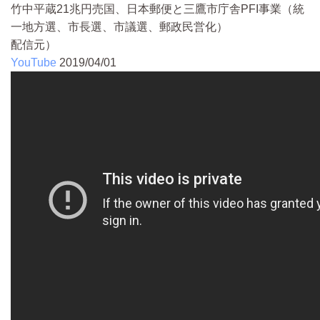
竹中平蔵21兆円売国、日本郵便と三鷹市庁舎PFI事業（統
一地方選、市長選、市議選、郵政民営化）
配信元）
YouTube
2019/04/01