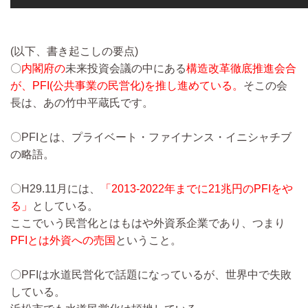
(以下、書き起こしの要点)
〇
内閣府の
未来投資会議の中にある
構造改革徹底推進会合
が、PFI(公共事業の民営化)を推し進めている。
そこの会
長は、あの竹中平蔵氏です。
〇PFIとは、プライベート・ファイナンス・イニシャチブ
の略語。
〇H29.11月には、
「2013-2022年までに21兆円のPFIをや
る」
としている。
ここでいう民営化とはもはや外資系企業であり、つまり
PFIとは外資への売国
ということ。
〇PFIは水道民営化で話題になっているが、世界中で失敗
している。