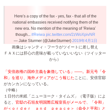
Here's a copy of the fax - yes, fax - that all of the
national embassies received notifying them of the
new era. No mention of the meaning of 'Reiwa'
though...
#Reiwa
pic.twitter.com/2zWoXpivNR
— Jake Sturmer (@JakeSturmer)
2019年4月1日
画像はシャンティ・フーラがツイートに差し替え
ＦＡＸには肝心の意味が載っていないいない（ツイッター
から）
「安倍政権の国粋主義を象徴している」――。新元号「令
和」を巡り、海外メディアがこう報じた
ことに、安倍官邸
がカンカンになっている。
（中略）
１日付の米紙「ニューヨーク・タイムズ」（電子版）によ
ると、
官邸の石垣友明国際広報室長がメールで、「令和」
が＜ｏｒｄｅｒ ａｎｄ ｐｅａｃｅ＞（命令と平和）と