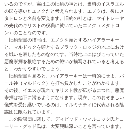
いるのですが、実はこの旧約の神とは、当時のイスラエル
の民を導いたエノクだと考えられます。エノクは、後にメ
タトロンと名前を変えます。旧約の神とは、マイトレーヤ
の先代のキリストの役職に就いていたエノク（メタトロ
ン）のことなのです。
旧約聖書の描写は、エノクを頭とするハイアラーキー
と、マルドゥクを頭とするブラック・ロッジの地上におけ
る戦いを表したものなのです。当時地上にはびこっていた
悪魔崇拝を根絶するための戦いが描写されていると考える
と、わかりやすいでしょう。
旧約聖書を見ると、ハイアラーキーは一時的にせよ、バ
ール神（マルドゥク）を打ち負かしたことがわかります。
その後、イエスが現れてキリスト教が広がるにつれ、悪魔
崇拝は地下に潜るようになります。現在、このおぞましい
儀式を受け継いでいるのは、イルミナティに代表される陰
謀団に限られています。
この陰謀団に関して、ディビッド・ウィルコック氏とコ
ーリー・グッド氏は、大変興味深いことを言っています。