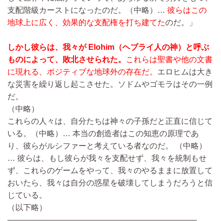
支配階級カーストになったのだ。
（中略）…
彼らはこの
地球上に広く、効果的な支配権を打ち建てた
のだ。」
しかし彼らは、我々が Elohim（ヘブライ人の神）と呼ぶ
ものによって、敗北させられた。
これらは聖書や他の文書
に現れる、ポジティブな地球外の存在だ。
エロヒムは大き
な災害を繰り返し起こさせた。ソドムやゴモラはその一例
だ。
（中略）
これらの人々は、自分たちは神々の子孫だと正直に信じて
いる。
（中略）…
本当の創造者はこの知恵の原理であ
り、彼らがルシファーと考えている者なのだ。
（中略）
…
彼らは、もし彼らが我々を支配せず、我々を統制もせ
ず、これらのゲームをやって、我々のやるままに放置して
おいたら、我々は自分の惑星を破壊してしまうだろうと信
じている。
（以下略）
————————————————————————