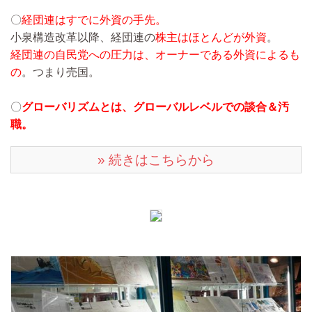
〇
経団連はすでに外資の手先。
小泉構造改革以降、経団連の
株主はほとんどが外資
。
経団連の自民党への圧力は、オーナーである外資によるも
の
。つまり売国。
〇
グローバリズムとは、グローバルレベルでの談合＆汚
職。
» 続きはこちらから