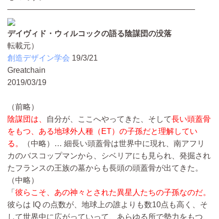
————————————————————————
デイヴィド・ウィルコックの語る陰謀団の没落
転載元）
創造デザイン学会
19/3/21
Greatchain
2019/03/19
（前略）
陰謀団は、
自分が、ここへやってきた、そして
長い頭蓋骨
をもつ、ある地球外人種（ET）の子孫だと理解してい
る。
（中略）…
細長い頭蓋骨は世界中に現れ、南アフリ
カのバスコップマンから、シベリアにも見られ、発掘され
たフランスの王族の墓からも長頭の頭蓋骨が出てきた。
（中略）
「
彼らこそ、あの神々とされた異星人たちの子孫なのだ。
彼らは IQ の点数が、地球上の誰よりも数10点も高く、そ
して世界中に広がっていって、あらゆる所で勢力をもつ、