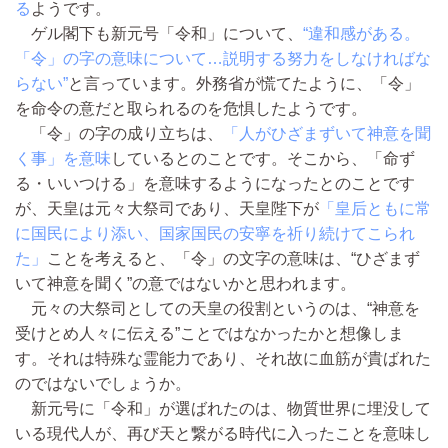
る
ようです。
ゲル閣下も新元号「令和」について、
“違和感がある。
「令」の字の意味について…説明する努力をしなければな
らない”
と言っています。外務省が慌てたように、「令」
を命令の意だと取られるのを危惧したようです。
「令」の字の成り立ちは、
「人がひざまずいて神意を聞
く事」を意味
しているとのことです。そこから、「命ず
る・いいつける」を意味するようになったとのことです
が、天皇は元々大祭司であり、天皇陛下が
「皇后ともに常
に国民により添い、国家国民の安寧を祈り続けてこられ
た」
ことを考えると、「令」の文字の意味は、“ひざまず
いて神意を聞く”の意ではないかと思われます。
元々の大祭司としての天皇の役割というのは、“神意を
受けとめ人々に伝える”ことではなかったかと想像しま
す。それは特殊な霊能力であり、それ故に血筋が貴ばれた
のではないでしょうか。
新元号に「令和」が選ばれたのは、物質世界に埋没して
いる現代人が、再び天と繋がる時代に入ったことを意味し