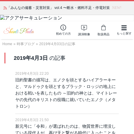
「みんなの備蓄・災害対策」 vol.4 〜断水・燃料不足・停電対策
NEW!
もっと探す
初めての方
講演映像
取扱商品
Home
»
時事ブログ
»
2019年4月03日の記事
2019年4月3日
の記事
2019年4月3日 22:20
旧約聖書の描写は、エノクを頭とするハイアラーキー
と、マルドゥクを頭とするブラック・ロッジの地上に
おける戦いを表したもの ～旧約の神とは、マイトレー
ヤの先代のキリストの役職に就いていたエノク（メタ
トロン）
2019年4月3日 21:50
新元号に「令和」が選ばれたのは、物質世界に埋没し
ている現代人が、再び天と繋がる時代に入ったことを