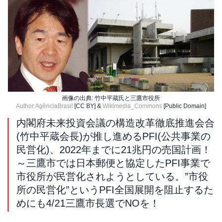
画像の出典: 竹中平蔵氏と三鷹市役所
Author:AgênciaBrasil
[CC BY] &
Wikimedia_Commons
[Public Domain]
内閣府未来投資会議の構造改革徹底推進会合
(竹中平蔵会長)が推し進めるPFI(公共事業の
民営化)、2022年までに21兆円の売国計画！
～三鷹市では日本郵便と協定したPFI事業で
市役所が民営化されようとしている。”市役
所の民営化”というPFI全国展開を阻止するた
めにも4/21三鷹市長選でNOを！