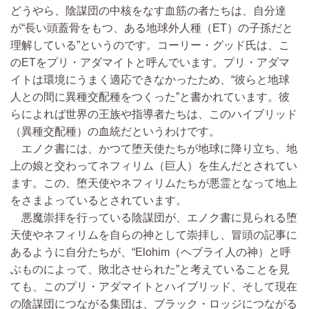
どうやら、陰謀団の中核をなす血筋の者たちは、自分達
が“長い頭蓋骨をもつ、ある地球外人種（ET）の子孫だと
理解している”というのです。コーリー・グッド氏は、こ
のETをプリ・アダマイトと呼んでいます。プリ・アダマ
イトは環境にうまく適応できなかったため、“彼らと地球
人との間に異種交配種をつくった”と書かれています。彼
らによれば世界の王族や指導者たちは、このハイブリッド
（異種交配種）の血統だというわけです。
エノク書には、かつて堕天使たちが地球に降り立ち、地
上の娘と交わってネフィリム（巨人）を生んだとされてい
ます。この、堕天使やネフィリムたちが悪霊となって地上
をさまよっているとされています。
悪魔崇拝を行っている陰謀団が、エノク書に見られる堕
天使やネフィリムを自らの神として崇拝し、冒頭の記事に
あるように自分たちが、“Elohim（ヘブライ人の神）と呼
ぶものによって、敗北させられた”と考えていることを見
ても、このプリ・アダマイトとハイブリッド、そして現在
の陰謀団につながる集団は、ブラック・ロッジにつながる