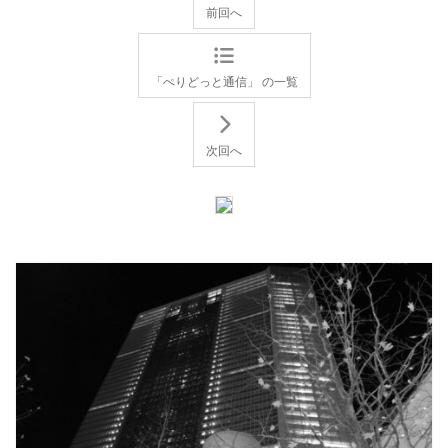
前回へ
「ぺりどっと通信」 の一覧
次回へ