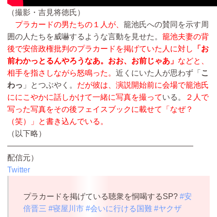
（撮影・吉見将徳氏）
プラカードの男たちの１人が、
籠池氏への賛同を示す周
囲の人たちを威嚇するような言動を見せた。
籠池夫妻の背
後で安倍政権批判のプラカードを掲げていた人に対し
「お
前わかっとるんやろうなあ。おお、お前じゃあ」
などと、
相手を指さしながら怒鳴った。
近くにいた人が思わず「
こ
わっ
」とつぶやく。
だが彼は、演説開始前に会場で籠池氏
ににこやかに話しかけて一緒に写真を撮って
いる。
２人で
写った写真をその後フェイスブックに載せて「なぜ？
（笑）」と書き込んでいる。
（以下略）
————————————————————————
配信元）
Twitter
プラカードを掲げている聴衆を恫喝するSP?
#安
倍晋三
#寝屋川市
#会いに行ける国難
#ヤクザ