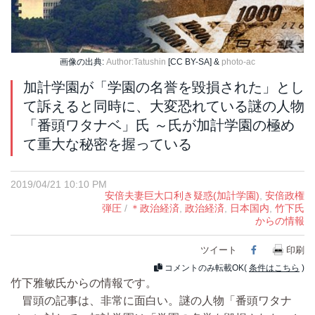
画像の出典:
Author:Tatushin
[CC BY-SA] &
photo-ac
加計学園が「学園の名誉を毀損された」とし
て訴えると同時に、大変恐れている謎の人物
「番頭ワタナベ」氏 ～氏が加計学園の極め
て重大な秘密を握っている
2019/04/21 10:10 PM
安倍夫妻巨大口利き疑惑(加計学園)
,
安倍政権
弾圧
/
＊政治経済
,
政治経済
,
日本国内
,
竹下氏
からの情報
ツイート
Facebook
印刷
コメントのみ転載OK(
条件はこちら
)
竹下雅敏氏からの情報です。
冒頭の記事は、非常に面白い。謎の人物「番頭ワタナ