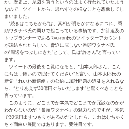
か。歴史上、系図を買うというのはよく行われていたよう
なので、ツイートから、思わずその様なことを想像してし
まいました。
“続きはこちらから”は、真相が明らかになるにつれ、番
頭ワタナベ氏の周りで起こっている事柄です。加計追及の
トップランナーであるRyu-ron氏のツイッターアカウント
が凍結されたらしい。脅迫に屈しない番頭ワタナベ氏
の“周辺をつぶしにきた”として、氏は“許さん”と言ってい
ます。
ツイートの最後をご覧になると、“山本太郎さん、こん
にちは…怖いので助けてください”と言い、山本太郎氏の
新党「れいわ新選組」の公約に加計問題の追及を入れるな
ら、“とりあえず30億円ぐらいだします”と驚くべきことを
言っています。
このように、どこまでが本気でどこまでが冗談なのかが
わからないのが「番頭ワタナベ」の魅力なのですが、本気
で30億円出すつもりがあるのだとしたら、これはむちゃく
ちゃ面白い展開ではあります。要注目です。