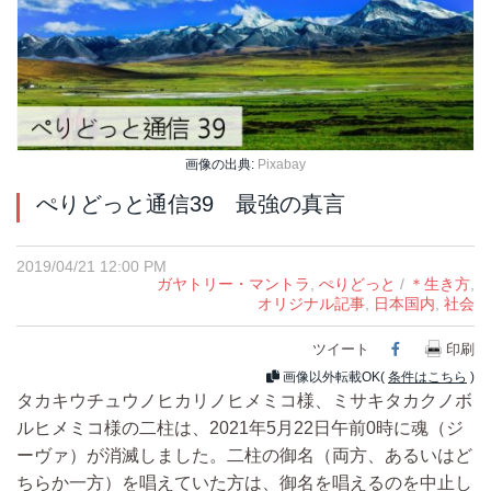
画像の出典:
Pixabay
ぺりどっと通信39 最強の真言
2019/04/21 12:00 PM
ガヤトリー・マントラ
,
ぺりどっと
/
＊生き方
,
オリジナル記事
,
日本国内
,
社会
ツイート
Facebook
印刷
画像以外転載OK(
条件はこちら
)
タカキウチュウノヒカリノヒメミコ様、ミサキタカクノボ
ルヒメミコ様の二柱は、2021年5月22日午前0時に魂（ジ
ーヴァ）が消滅しました。二柱の御名（両方、あるいはど
ちらか一方）を唱えていた方は、御名を唱えるのを中止し