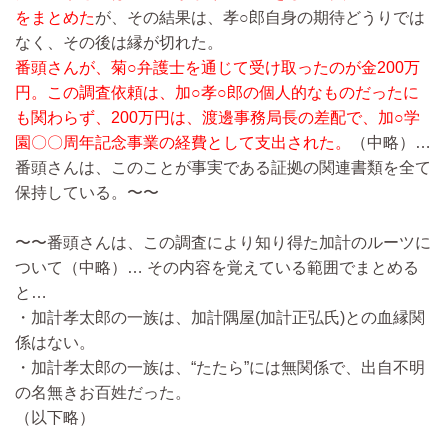
をまとめた
が、その結果は、孝○郎自身の期待どうりでは
なく、その後は縁が切れた。
番頭さんが、菊○弁護士を通じて受け取ったのが金200万
円。この調査依頼は、加○孝○郎の個人的なものだったに
も関わらず、200万円は、渡邊事務局長の差配で、加○学
園〇〇周年記念事業の経費として支出された。
（中略）…
番頭さんは、このことが事実である証拠の関連書類を全て
保持している。〜〜
〜〜番頭さんは、この調査により知り得た加計のルーツに
ついて
（中略）…
その内容を覚えている範囲でまとめる
と…
・加計孝太郎の一族は、加計隅屋(加計正弘氏)との血縁関
係はない。
・加計孝太郎の一族は、“たたら”には無関係で、出自不明
の名無きお百姓だった。
（以下略）