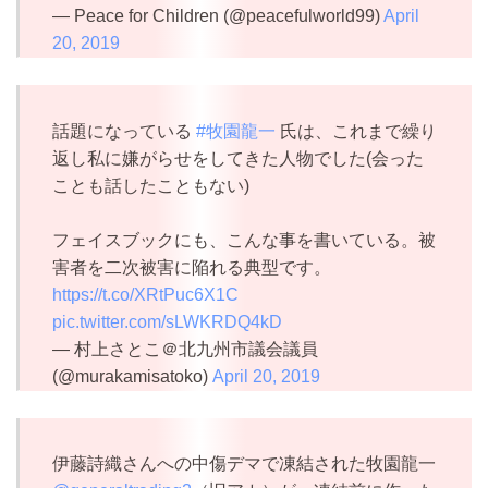
— Peace for Children (@peacefulworld99)
April
20, 2019
話題になっている
#牧園龍一
氏は、これまで繰り
返し私に嫌がらせをしてきた人物でした(会った
ことも話したこともない)
フェイスブックにも、こんな事を書いている。被
害者を二次被害に陥れる典型です。
https://t.co/XRtPuc6X1C
pic.twitter.com/sLWKRDQ4kD
— 村上さとこ＠北九州市議会議員
(@murakamisatoko)
April 20, 2019
伊藤詩織さんへの中傷デマで凍結された牧園龍一