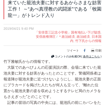
来ていた籠池夫妻に対するあからさまな妨害
工作！ ～“あべ真理教の武闘派”である「牧園
龍一」がトレンド入り
2019/04/21 9:40 PM
「安倍晋三記念小学校」国有地払い下げ疑惑
,
安倍政権弾圧
/
＊政治経済
,
政治経済
,
日本国
内
,
竹下氏からの情報
ツイート
Facebook
印刷
コメントのみ転載OK(
条件はこちら
)
竹下雅敏氏からの情報です。
大阪でのあべぴょんの応援演説の際、会場に来ていた籠
池夫妻に対する妨害があったとのことです。警備関係者は
報道陣が籠池夫妻に近づけないようにし、籠池夫妻の正面
にプラカードを掲げた人たちが何人も立って、“離れた位
置から籠池夫妻の姿を収めようとするテレビ局のカメラを
もさえぎった”とのことです。
記事の冒頭の写真の中央には、籠池氏の前にカバンをた