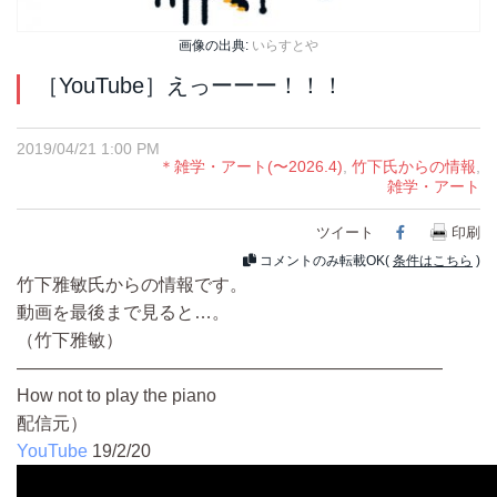
画像の出典:
いらすとや
［YouTube］えっーーー！！！
2019/04/21 1:00 PM
＊雑学・アート(〜2026.4)
,
竹下氏からの情報
,
雑学・アート
ツイート
Facebook
印刷
コメントのみ転載OK(
条件はこちら
)
竹下雅敏氏からの情報です。
動画を最後まで見ると…。
（竹下雅敏）
————————————————————————
How not to play the piano
配信元）
YouTube
19/2/20