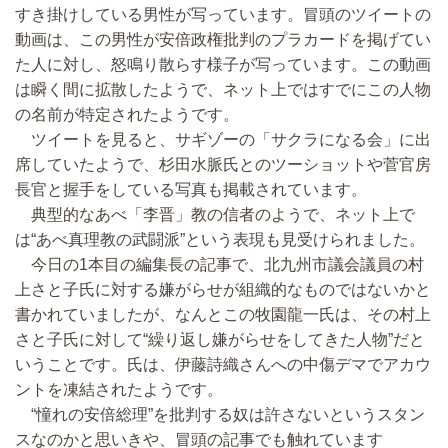
すき掛けしている男性が写っています。冒頭のツイートの
動画は、この男性が安倍政権批判のプラカードを掲げてい
た人に対し、怒鳴り散らす様子が写っています。この動画
は瞬く間に拡散したようで、ネット上ではすでにこの人物
の名前が特定されたようです。
ツイートを見ると、サギゾーの「サクラになる会」に出
席していたようで、杉田水脈氏とのツーショットや菅官房
長官と握手をしている写真も掲載されています。
典型的なあべ「李晋」教の信者のようで、ネット上で
は“あべ真理教の武闘派”という表現も見受けられました。
今日の1本目の編集長の記事で、北九州市議会議員の村
上さと子氏に対する嫌がらせが組織的なものではないかと
書かれていましたが、なんとこの牧園龍一氏は、その村上
さと子氏に対して“繰り返し嫌がらせをしてきた人物”だと
いうことです。氏は、伊藤詩織さんへの中傷デマでアカウ
ントを凍結されたようです。
“憧れの安倍総理”を批判する奴は許さないというスタン
スなのかと思いきや、冒頭の記事でも触れています