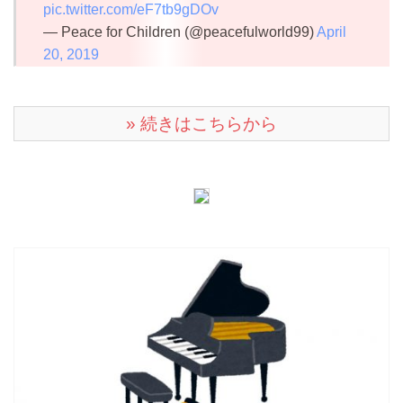
pic.twitter.com/eF7tb9gDOv
— Peace for Children (@peacefulworld99)
April
20, 2019
» 続きはこちらから