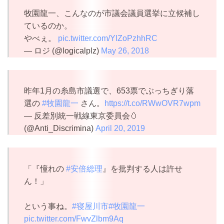
牧園龍一、こんなのが市議会議員選挙に立候補し
ているのか。
やべぇ。
pic.twitter.com/YlZoPzhhRC
— ロジ (@logicalplz)
May 26, 2018
昨年1月の糸島市議選で、653票でぶっちぎり落
選の
#牧園龍一
さん。
https://t.co/RWwOVR7wpm
— 反差別統一戦線東京委員会🥚
(@Anti_Discrimina)
April 20, 2019
「『憧れの
#安倍総理
』を批判する人は許せ
ん！」
という事ね。
#寝屋川市
#牧園龍一
pic.twitter.com/FwvZlbm9Aq