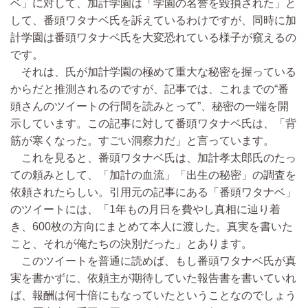
ベ」に対して、加計学園は「学園の名誉を毀損された」と
して、番頭ワタナベ氏を訴えているわけですが、同時に加
計学園は番頭ワタナベ氏を大変恐れている様子が窺えるの
です。
それは、氏が加計学園の極めて重大な秘密を握っている
からだと推測されるのですが、記事では、これまでの“番
頭さんのツイートの行間を読みとって”、秘密の一端を開
示しています。この記事に対して番頭ワタナベ氏は、「背
筋が寒くなった。すごい洞察力だ」と言っています。
これを見ると、番頭ワタナベ氏は、加計孝太郎氏のたっ
ての頼みとして、「加計の血流」「出生の秘密」の調査を
依頼されたらしい。引用元の記事にある「番頭ワタナベ」
のツイートには、「1年もの月日を費やし真相に辿り着
き、600枚の方向にまとめて本人に渡した。真実を書いた
こと、それが俺たちの決別だった」とあります。
このツイートを普通に読めば、もし番頭ワタナベ氏が真
実を書かずに、依頼主が期待していた報告書を書いていれ
ば、報酬は何十倍にもなっていたということなのでしょう