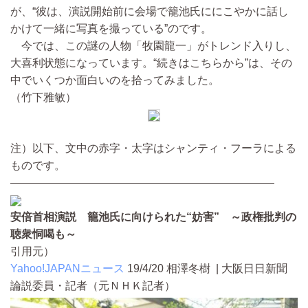
が、“彼は、演説開始前に会場で籠池氏ににこやかに話し
かけて一緒に写真を撮っている”のです。
今では、この謎の人物「牧園龍一」がトレンド入りし、
大喜利状態になっています。“続きはこちらから”は、その
中でいくつか面白いのを拾ってみました。
（竹下雅敏）
注）以下、文中の赤字・太字はシャンティ・フーラによる
ものです。
————————————————————————
安倍首相演説 籠池氏に向けられた“妨害” ～政権批判の
聴衆恫喝も～
引用元）
Yahoo!JAPANニュース
19/4/20
相澤冬樹 | 大阪日日新聞
論説委員・記者（元ＮＨＫ記者）