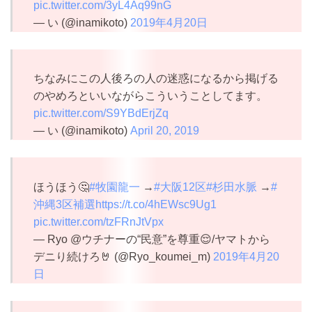
pic.twitter.com/3yL4Aq99nG
— い (@inamikoto)
2019年4月20日
ちなみにこの人後ろの人の迷惑になるから掲げる
のやめろといいながらこういうことしてます。
pic.twitter.com/S9YBdErjZq
— い (@inamikoto)
April 20, 2019
ほうほう🤔
#牧園龍一
→
#大阪12区
#杉田水脈
→
#
沖縄3区補選
https://t.co/4hEWsc9Ug1
pic.twitter.com/tzFRnJtVpx
— Ryo @ウチナーの“民意”を尊重😌/ヤマトから
デニり続けろ🤘 (@Ryo_koumei_m)
2019年4月20
日