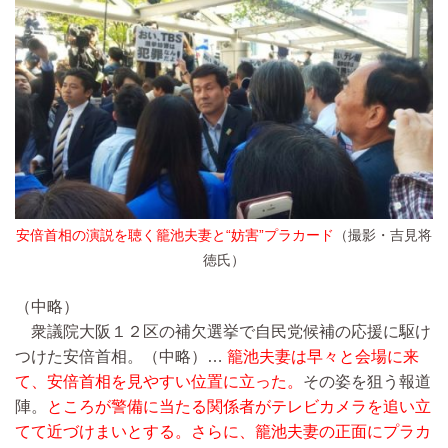
安倍首相の演説を聴く籠池夫妻と“妨害”プラカード
（撮影・吉見将
徳氏）
（中略）
衆議院大阪１２区の補欠選挙で自民党候補の応援に駆け
つけた安倍首相。
（中略）…
籠池夫妻は早々と会場に来
て、安倍首相を見やすい位置に立った。
その姿を狙う報道
陣。
ところが警備に当たる関係者がテレビカメラを追い立
てて近づけまいとする。さらに、籠池夫妻の正面にプラカ