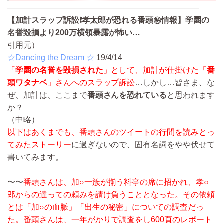
————————————————————————
【加計スラップ訴訟
❗
️孝太郎が恐れる番頭㊙️情報】学園の
名誉毀損より200万横領暴露が怖い…
引用元）
☆Dancing the Dream ☆
19/4/14
「
学園の名誉を毀損された
」として、加計が仕掛けた「
番
頭ワタナベ
」さんへのスラップ訴訟
…しかし…皆さま、な
ぜ、加計は、ここまで
番頭さんを恐れている
と思われます
か？
（中略）
以下はあくまでも、番頭さんのツイートの行間を読みとっ
てみたストーリー
に過ぎないので、固有名詞をやや伏せて
書いてみます。
〜〜
番頭さんは、加○一族が揃う料亭の席に招かれ、孝○
郎からの達っての頼みを請け負うこととなった。その依頼
とは「加○の血脈」「出生の秘密」についての調査だっ
た。番頭さんは、一年がかりで調査をし600頁のレポート