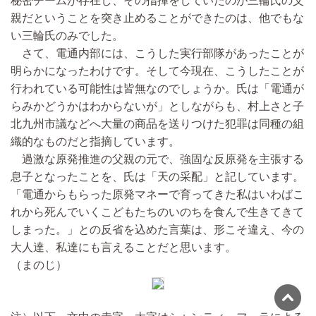
秘密チームが存在し、その指揮をしていたのが三輪氏の父
親だということを突き止めることができたのは、他でもな
い三輪氏のみでした。
さて、電通内部には、こうした実行部隊があったことが
明らかになったわけです。そして今現在、こうしたことが
行われている可能性は皆無なのでしょうか。氏は「電通が
らみかどうかはわからないが」としながらも、村上さと子
北九州市議などへ大量の商品を送りつけた犯罪は同種の組
織的なものだと指摘しています。
過激な原発推進の父親の元で、強固な反原発を主張する
息子となったことを、氏は「天の采配」と記しています。
「電通からもらった原発マネーで育ってきた私はいわばこ
れから死んでいくこどもたちのいのちを食んで生きてきて
しまった。」との反省を込めた言葉は、形こそ違え、今の
大人達、私達にも言えることだと思います。
（まのじ）