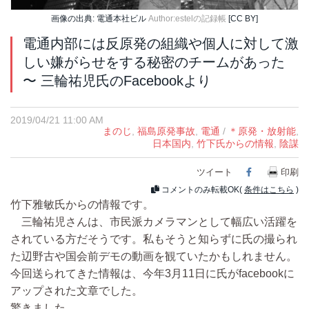
画像の出典: 電通本社ビル
Author:estelの記録帳
[CC BY]
電通内部には反原発の組織や個人に対して激
しい嫌がらせをする秘密のチームがあった
〜 三輪祐児氏のFacebookより
2019/04/21 11:00 AM
まのじ
,
福島原発事故
,
電通
/
＊原発・放射能
,
日本国内
,
竹下氏からの情報
,
陰謀
ツイート
Facebook
印刷
コメントのみ転載OK(
条件はこちら
)
竹下雅敏氏からの情報です。
三輪祐児さんは、市民派カメラマンとして幅広い活躍を
されている方だそうです。私もそうと知らずに氏の撮られ
た辺野古や国会前デモの動画を観ていたかもしれません。
今回送られてきた情報は、今年3月11日に氏がfacebookに
アップされた文章でした。
驚きました。