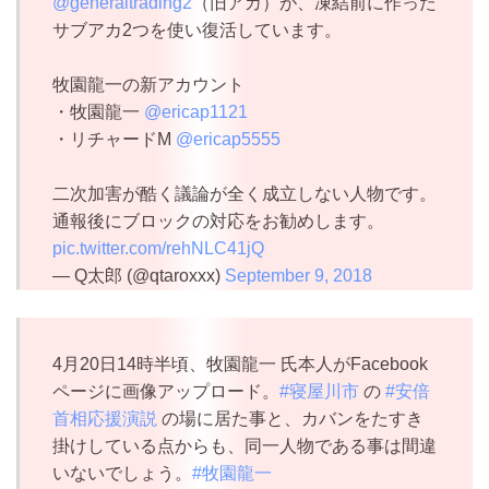
@generaltrading2
（旧アカ）が、凍結前に作った
サブアカ2つを使い復活しています。
牧園龍一の新アカウント
・牧園龍一
@ericap1121
・リチャードM
@ericap5555
二次加害が酷く議論が全く成立しない人物です。
通報後にブロックの対応をお勧めします。
pic.twitter.com/rehNLC41jQ
— Q太郎 (@qtaroxxx)
September 9, 2018
4月20日14時半頃、牧園龍一 氏本人がFacebook
ページに画像アップロード。
#寝屋川市
の
#安倍
首相応援演説
の場に居た事と、カバンをたすき
掛けしている点からも、同一人物である事は間違
いないでしょう。
#牧園龍一