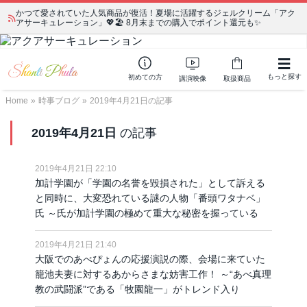
かつて愛されていた人気商品が復活！夏場に活躍するジェルクリーム「アク
宗教学講座 中級コース 第139回 明治以降の日本の闇３ 〜日本の黒幕た
アサーキュレーション」💖🏖️ 8月末までの購入でポイント還元も✨
ちの出自／在日が入り込むヤクザ／朝鮮進駐軍から始まったパチンコ利権
もっと探す
初めての方
講演映像
取扱商品
Home
»
時事ブログ
»
2019年4月21日の記事
2019年4月21日
の記事
2019年4月21日 22:10
加計学園が「学園の名誉を毀損された」として訴える
と同時に、大変恐れている謎の人物「番頭ワタナベ」
氏 ～氏が加計学園の極めて重大な秘密を握っている
2019年4月21日 21:40
大阪でのあべぴょんの応援演説の際、会場に来ていた
籠池夫妻に対するあからさまな妨害工作！ ～“あべ真理
教の武闘派”である「牧園龍一」がトレンド入り