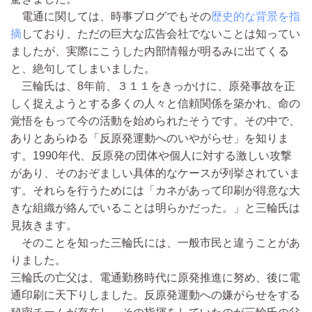
電通に関しては、時事ブログでもその
歴史的な背景を指
摘
しており、ただの巨大な広告会社でないことは知ってい
ましたが、実際にこうした内部情報が明るみに出てくる
と、絶句してしまいました。
三輪氏は、8年前、３１１をきっかけに、原発事故を正
しく捉えようとする多くの人々と信頼関係を築かれ、命の
覚悟をもって今の活動を始められたそうです。その中で、
ありとあらゆる「反原発運動へのいやがらせ」を知りま
す。1990年代、反原発の団体や個人に対する激しい攻撃
があり、そのおぞましい具体的なケースが列挙されていま
す。それらを行うためには「カネがあって印刷が得意な大
きな組織が絡んでいることは明らかだった。」と三輪氏は
見抜きます。
そのことを知った三輪氏には、一般市民と違うことがあ
りました。
三輪氏の亡父は、電通勤務時代に原発推進に努め、後に電
通印刷に天下りしました。反原発運動への嫌がらせをする