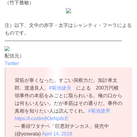
（竹下雅敏）
注）以下、文中の赤字・太字はシャンティ・フーラによる
ものです。
————————————————————————
配信元）
Twitter
背筋が寒くなった。すごい洞察力だ。加計孝太
郎、渡邉良人、
#菊池捷夫
による 200万円横
領事件の本筋をみごとに取られいる。俺の口から
は何もいえない。だが本筋はその通りだ。事件の
真相を知りたい人は読んでくれ。
#菊池捷男
https://t.co/dm9OeNp8cE
— 番頭ワタナベ「巨悪対チンカス」発売中
(@yoswata)
April 14, 2019