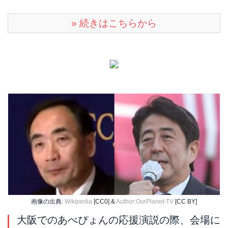
» 続きはこちらから
画像の出典:
Wikipedia
[CC0] &
Author:OurPlanet-TV
[CC BY]
大阪でのあべぴょんの応援演説の際、会場に