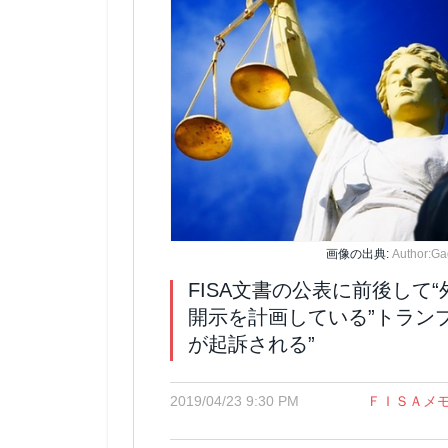
画像の出典:
Author:G
FISA文書の公表に前後して
開示を計画している”トラン
が起訴される”
2019/04/23 9:30 PM
ＦＩＳＡメ