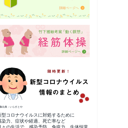
像出典：いらすとや
新型コロナウイルスに対処するために
感染力、症状や経過、死亡率など
日々の生活で、感染予防、免疫力、生体恒常