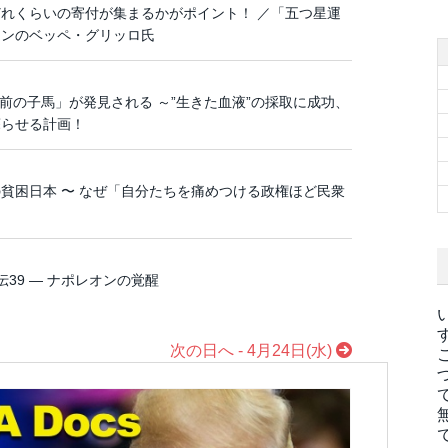
れくらいの寄付が集まるかがポイント！ ／「五つ星運
アンのベッペ・グリッロ氏
年前の子馬」が発見される ～”生きた血液”の採取に成功、
蘇らせる計画！
貧困日本 〜 なぜ「自分たちを痛めつける政権ほど民衆
39 ― ナポレオンの覚醒
次の日へ - 4月24日(水)