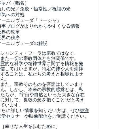
ジャパ（唱名）
癒しの光／免疫・恒常性／祝福の光
邪気への対処
アーユルヴェーダ
「ドーシャ」
時事ブログがよりわかりやすくなる情報
天界の改革
天界の秩序
アーユルヴェーダの解説
シャンティ・フーラは宗教ではなく、
また一切の宗教団体とも無関係です。
霊的な科学や精神世界に関する情報を発
信してはいますが、特定の神や人を崇拝
することは、私たちの考えと相容れませ
ん。
また、宗教そのものを否定はしていませ
ん。しかし、本来の宗教的感覚とは、私
たちが、“宇宙や自然といった大きな存在
に対して、畏敬の念を抱くこと”だと考え
ています。
さらに詳しい情報を知りたい方は、ぜひ
東洋
医学セミナー
や
映像配信
をご受講ください。
［幸せな人生を歩むために］