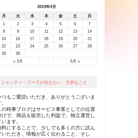
2019年4月
月
火
水
木
金
土
日
1
2
3
4
5
6
7
8
9
10
11
12
13
14
15
16
17
18
19
20
21
22
23
24
25
26
27
28
29
30
« 3月
5月 »
シャンティ・フーラが伝えたい、大切なこと
いつもご愛読いただき、ありがとうございま
す。
この時事ブログはサービス事業としての位置
づけで、商品を販売した利益で、独立運営し
ています。
無料にすることで、少しでも多くの方に読ん
でいただき、情報が広く伝わること、そし