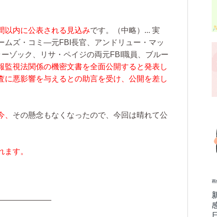
間以内に公表される見込み
です。
（中略）...
実
ームズ・コミ―元FBI長官、アンドリュー・マッ
ラーゾック、リサ・ペイジの両元FBI職員、ブルー
報監視法関係の機密文書を全面公開すると発表し
査に悪影響を与えるとの助言を受け、公開を差し
今、
その懸念もなくなったので、今回は晴れて公
。
れます。
画
———————