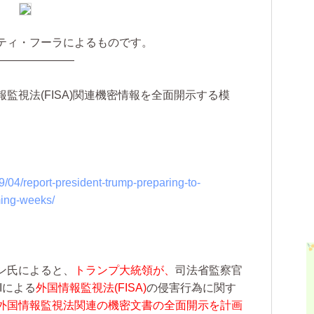
ティ・フーラによるものです。
———————
監視法(FISA)関連機密情報を全面開示する模
/04/report-president-trump-preparing-to-
ming-weeks/
ン氏によると、
トランプ大統領が、
司法省監察官
Iによる
外国情報監視法(FISA)
の侵害行為に関す
外国情報監視法関連の機密文書の全面開示を計画