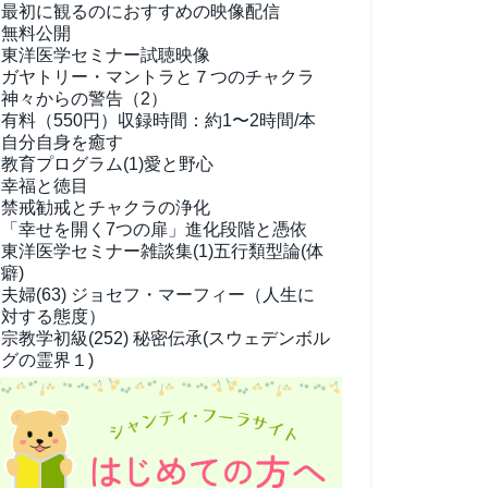
最初に観るのにおすすめの映像配信
無料公開
東洋医学セミナー試聴映像
ガヤトリー・マントラと７つのチャクラ
神々からの警告（2）
有料（550円）
収録時間：約1〜2時間/本
自分自身を癒す
教育プログラム(1)
愛と野心
幸福と徳目
禁戒勧戒とチャクラの浄化
「幸せを開く7つの扉」進化段階と憑依
東洋医学セミナー雑談集(1)
五行類型論(体
癖)
夫婦(63)
ジョセフ・マーフィー（人生に
対する態度）
宗教学
初級(252) 秘密伝承(スウェデンボル
グの霊界１)