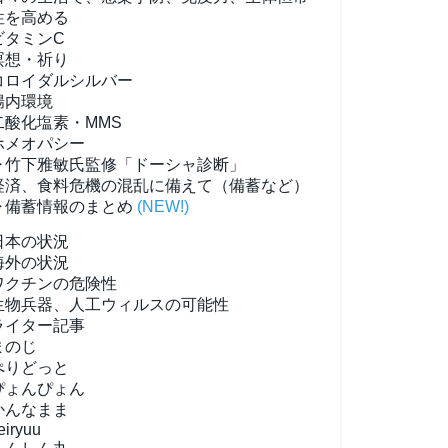
性を高める
ビタミンC
瞑想・祈り
コロイダルシルバー
腸内環境
二酸化塩素・MMS
ホメオパシー
▶竹下雅敏氏監修「ドーシャ診断」
経済、食料危機の混乱に備えて（備蓄など）
▶備蓄情報のまとめ
(NEW!)
日本の状況
海外の状況
ワクチンの危険性
生物兵器、人工ウィルスの可能性
ライター記事
まのじ
ぺりどっと
ぴょんぴょん
かんなまま
eiryuu