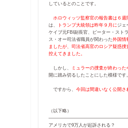
しているとのことです。
ホロウィッツ監察官の報告書は６週
は、
トランプ大統領は昨年９月に
ジェ
ケイブ元FBI副長官、ピーター・スト
ス・オー司法省職員が関わった
外国情
ましたが、司法省高官のロシア疑惑捜
控えてきました。
しかし、
ミュラーの捜査が終わった
開に踏み切るしたことにした模様です
ですから、
今回は間違いなく公開さ
（以下略）
—————————————————
アメリカで9万人が起訴される？