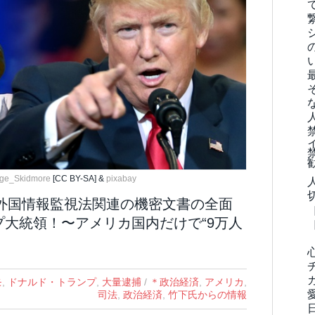
age_Skidmore
[CC BY-SA] &
pixabay
“外国情報監視法関連の機密文書の全面
プ大統領！〜アメリカ国内だけで“9万人
モ
,
ドナルド・トランプ
,
大量逮捕
/
＊政治経済
,
アメリカ
,
司法
,
政治経済
,
竹下氏からの情報