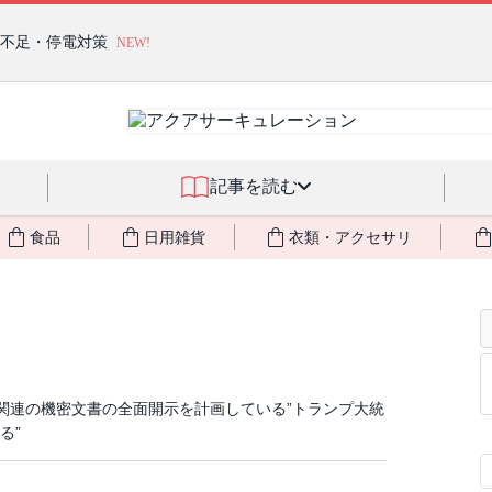
るジェルクリーム「アクアサーキュレーション」💖🏖️ 8月末までの
燃料不足・停電対策
NEW!
記事を読む
食品
日用雑貨
衣類・アクセサリ
法関連の機密文書の全面開示を計画している”トランプ大統
る”