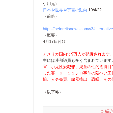
引用元）
日本や世界や宇宙の動向
19/4/22
（前略）
https://beforeitsnews.com/v3/alternati
（概要）
4月17日付け
アメリカ国内で9万人が起訴されます
中には連邦議員も多く含まれています
害、小児性愛犯罪、児童の性的虐待目
した罪、９．１１テロ事件の隠ぺい工
輸、人身売買、臓器摘出、恐喝、その
（以下略）
» 