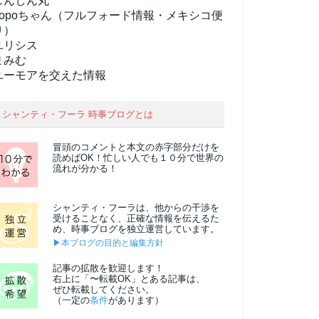
しんしん丸
popoちゃん（フルフォード情報・メキシコ便
り）
ユリシス
まみむ
ユーモアを交えた情報
シャンティ・フーラ 時事ブログとは
冒頭のコメントと本文の
赤字部分
だけを
読めばOK！忙しい人でも１０分で世界の
流れが分かる！
シャンティ・フーラは、他からの干渉を
受けることなく、正確な情報を伝えるた
め、時事ブログを独立運営しています。
▶本ブログの目的と編集方針
記事の拡散を歓迎します！
右上に「〜転載OK」とある記事は、
ぜひ転載してください。
（一定の
条件
があります）