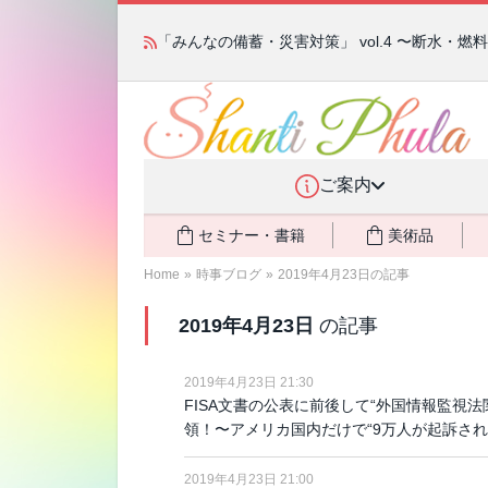
かつて愛されていた人気商品が復活！夏場に活躍す
「みんなの備蓄・災害対策」 vol.4 〜断水・
ご案内
セミナー・書籍
美術品
Home
»
時事ブログ
»
2019年4月23日の記事
2019年4月23日
の記事
2019年4月23日 21:30
FISA文書の公表に前後して“外国情報監視
領！〜アメリカ国内だけで“9万人が起訴され
2019年4月23日 21:00