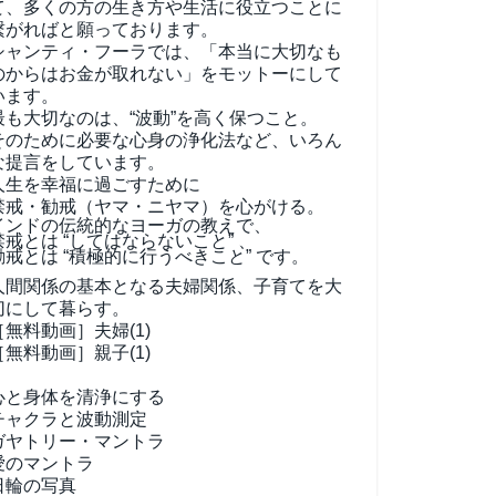
て、
多くの方の生き方や生活に役立つことに
繋がればと願っております。
シャンティ・フーラでは、「本当に大切なも
のからはお金が取れない」をモットーにして
います。
最も大切なのは、“波動”を高く保つこと。
そのために必要な心身の浄化法など、いろん
な提言をしています。
人生を幸福に過ごすために
禁戒・勧戒（ヤマ・ニヤマ）を心がける。
インドの伝統的なヨーガの教えで、
禁戒とは “してはならないこと” 、
勧戒とは “積極的に行うべきこと” です。
人間関係の基本となる夫婦関係、子育てを大
切にして暮らす。
［無料動画］夫婦(1)
［無料動画］親子(1)
心と身体を清浄にする
チャクラと波動測定
ガヤトリー・マントラ
愛のマントラ
日輪の写真