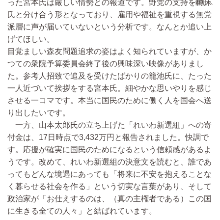
った宮本氏は厳しい情勢との報道です。野党の支持を樽床
氏と分け合う形となっており、雇用や福祉を重視する無党
派層に声が届いていないという分析です。なんとか追い上
げてほしい。
目覚ましい森友問題追求の姿はよく知られていますが、か
つての衆院予算委員会終了後の興味深い映像がありまし
た。参考人招致で追及を受けたばかりの籠池氏に、たった
一人近づいて挨拶をする宮本氏。細やかな思いやりを感じ
させる一コマです。本当に国民のために働く人を国会へ送
り出したいです。
一方、山本太郎氏の立ち上げた「れいわ新選組」への寄
付金は、17日時点で3,432万円と報告されました。快調で
す。応援が確実に国民のためになるという信頼感があるよ
うです。改めて、れいわ新選組の決意文を読むと、誰であ
ってもどんな境遇にあっても「将来に不安を抱えることな
く暮らせる社会を作る」という切実な言葉があり、そして
政治家が「お仕えするのは、（真の主権者である）この国
に生きる全ての人々」と結ばれています。