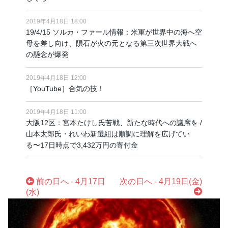
2019年4月18日 18:00
19/4/15 ソルカ・ファール情報：米軍が世界中の海へ空
母を差し向け、隕石が火の元となる第三次世界大戦へ
の懸念が爆発
2019年4月18日 12:00
［YouTube］合気の技！
2019年4月18日 11:00
大阪12区：宮本たけし氏苦戦、新たな時代への議席を /
山本太郎氏・れいわ新選組は順調に理解を広げてい
る〜17日時点で3,432万円の寄付金
前の日へ - 4月17日
次の日へ - 4月19日(金)
(水)