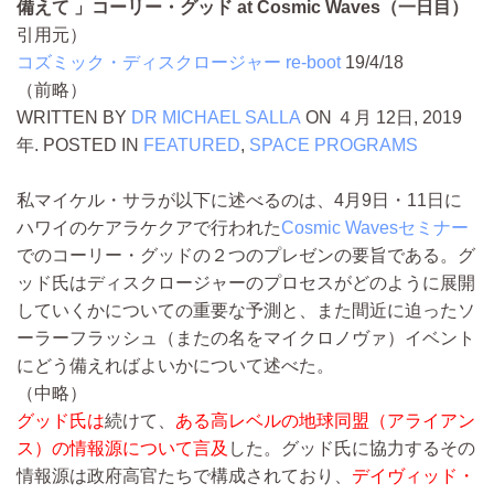
備えて 」コーリー・グッド at Cosmic Waves（一日目）
引用元）
コズミック・ディスクロージャー re-boot
19/4/18
（前略）
WRITTEN BY
DR MICHAEL SALLA
ON ４月 12日, 2019
年. POSTED IN
FEATURED
,
SPACE PROGRAMS
私マイケル・サラが以下に述べるのは、4月9日・11日に
ハワイのケアラケクアで行われた
Cosmic Wavesセミナー
でのコーリー・グッドの２つのプレゼンの要旨である。グ
ッド氏はディスクロージャーのプロセスがどのように展開
していくかについての重要な予測と、また間近に迫ったソ
ーラーフラッシュ（またの名をマイクロノヴァ）イベント
にどう備えればよいかについて述べた。
（中略）
グッド氏は
続けて、
ある高レベルの地球同盟（アライアン
ス）の情報源について言及
した。グッド氏に協力するその
情報源は政府高官たちで構成されており、
デイヴィッド・