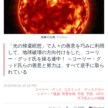
画像の出典:
Pixabay
「光の帰還瞑想」で人々の善意を巧みに利用
して、地球破壊の方向付けをした、コーリ
ー・グッド氏を操る連中！ ～コーリー・グ
ッド氏らの善意と努力は、すべて逆手に取ら
れている
2019/04/18 10:10 PM
コーリー・グッド
,
コズミック・ディスクロー
ジャー
/
＊陰謀
,
世界全体
,
宇宙
,
宇宙・UFO
,
竹下氏からの情報
Facebook