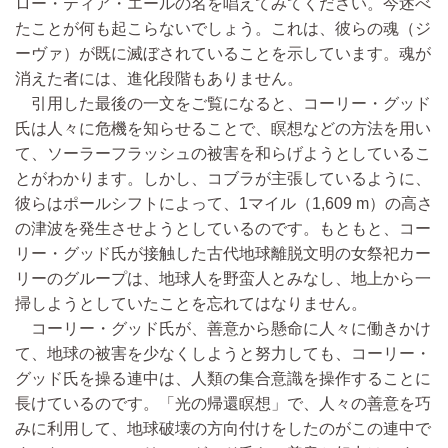
ロー・ティア・エールの名を唱えてみてください。今述べ
たことが何も起こらないでしょう。これは、彼らの魂（ジ
ーヴァ）が既に滅ぼされていることを示しています。魂が
消えた者には、進化段階もありません。
引用した最後の一文をご覧になると、コーリー・グッド
氏は人々に危機を知らせることで、瞑想などの方法を用い
て、ソーラーフラッシュの被害を和らげようとしているこ
とがわかります。しかし、コブラが主張しているように、
彼らはポールシフトによって、1マイル（1,609 m）の高さ
の津波を発生させようとしているのです。もともと、コー
リー・グッド氏が接触した古代地球離脱文明の女祭祀カー
リーのグループは、地球人を野蛮人とみなし、地上から一
掃しようとしていたことを忘れてはなりません。
コーリー・グッド氏が、善意から懸命に人々に働きかけ
て、地球の被害を少なくしようと努力しても、コーリー・
グッド氏を操る連中は、人類の集合意識を操作することに
長けているのです。「光の帰還瞑想」で、人々の善意を巧
みに利用して、地球破壊の方向付けをしたのがこの連中で