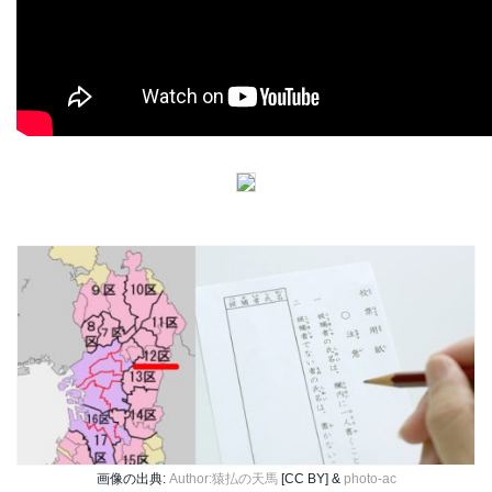
画像の出典:
Author:猿払の天馬
[CC BY] &
photo-ac