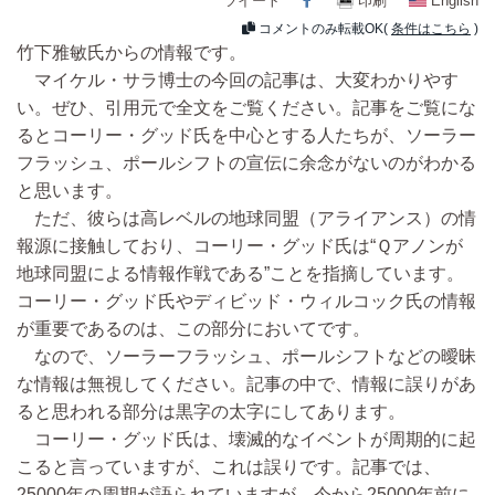
ツイート
印刷
English
コメントのみ転載OK(
条件はこちら
)
竹下雅敏氏からの情報です。
マイケル・サラ博士の今回の記事は、大変わかりやす
い。ぜひ、引用元で全文をご覧ください。記事をご覧にな
るとコーリー・グッド氏を中心とする人たちが、ソーラー
フラッシュ、ポールシフトの宣伝に余念がないのがわかる
と思います。
ただ、彼らは高レベルの地球同盟（アライアンス）の情
報源に接触しており、コーリー・グッド氏は“Ｑアノンが
地球同盟による情報作戦である”ことを指摘しています。
コーリー・グッド氏やディビッド・ウィルコック氏の情報
が重要であるのは、この部分においてです。
なので、ソーラーフラッシュ、ポールシフトなどの曖昧
な情報は無視してください。記事の中で、情報に誤りがあ
ると思われる部分は黒字の太字にしてあります。
コーリー・グッド氏は、壊滅的なイベントが周期的に起
こると言っていますが、これは誤りです。記事では、
25000年の周期が語られていますが、今から25000年前に