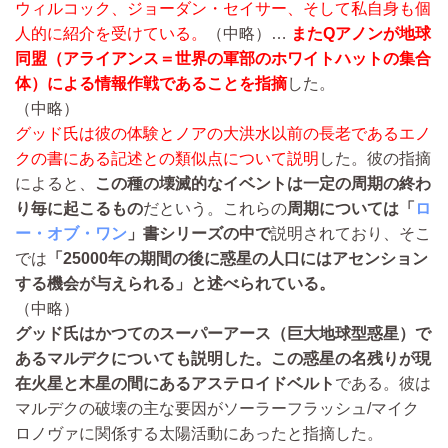
ウィルコック、ジョーダン・セイサー、そして私自身も個
人的に紹介を受けている。
（中略）…
またQアノンが地球
同盟（アライアンス＝世界の軍部のホワイトハットの集合
体）による情報作戦であることを指摘
した。
（中略）
グッド氏は彼の体験とノアの大洪水以前の長老であるエノ
クの書にある記述との類似点について説明
した。彼の指摘
によると、
この種の壊滅的なイベントは一定の周期の終わ
り毎に起こるもの
だという。これらの
周期については「
ロ
ー・オブ・ワン
」書シリーズの中で
説明されており、そこ
では
「25000年の期間の後に惑星の人口にはアセンション
する機会が与えられる」と述べられている。
（中略）
グッド氏はかつてのスーパーアース（巨大地球型惑星）で
あるマルデクについても説明
した。この惑星の名残りが現
在火星と木星の間にあるアステロイドベルト
である。彼は
マルデクの破壊の主な要因がソーラーフラッシュ/マイク
ロノヴァに関係する太陽活動にあったと指摘した。