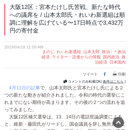
大阪12区：宮本たけし氏苦戦、新たな時代
への議席を / 山本太郎氏・れいわ新選組は順
調に理解を広げている〜17日時点で3,432万
円の寄付金
2019/04/18 11:00 AM
まのじ
,
れいわ新選組
,
山本太郎
,
政治
/
＊政治
経済
,
ライター・読者からの情報
,
国内政治
,
政
治経済
,
日本国内
ツイート
Facebook
印刷
コメントのみ転載OK(
条件はこちら
)
4月11日の記事
で、山本太郎氏と宮本たけし氏による２
つの新たな動きが紹介されました。令和の時代の選挙にこ
れまでにない期待が高まります。その後の２つの流れを追
ってみました。
大阪12区補欠選挙は、13、14日の電話世論調査による
と、維新・藤田氏がリードし、国会議員を辞し無所属で立