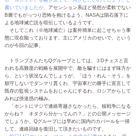
書いていましたが
、アセンション系ほど発想が柔軟でない
B層でもがっつり恐怖を抱けるよう、NASAは隕石落下に
よる地球滅亡説を喧伝しているようです。
そしてこれ（※地球滅亡）は案外簡単に起こせちゃう事
態に現在陥っております、主にアメリカのせいで、という
のが今回の記事。
トランプさんたちQグループとしては、３Dチェスと言
われる高難度の戦略を展開中で、敵を騙すにはまず味方か
ら、という状況なんでしょうが、「ほう・れん・そう」を
順守しないでダンマリ貫くわ、宇宙軍だの勝手に宣言して
既存の監視システムをおじゃんにするわ、ロシアからして
みれば傍迷惑の極み。
「ホントにマジで連絡寄越さなかったら、核戦争になる
からね？ オタクら分かってんの？」との公開メッセージ
でしょうか。Qグループには早めに国内のカバールを一掃
して、連絡回線を復旧して頂きたいものです。