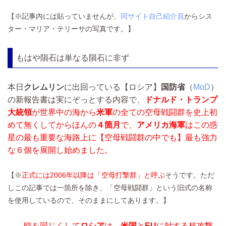
【※記事内には貼っていませんが、
同サイト自己紹介頁
からシス
ター・マリア・テリーサの写真です。】
もはや隕石は単なる隕石に非ず
本日
クレムリン
に出回っている【ロシア】
国防省
（
MoD
）
の新報告書は実にぞっとする内容で、
ドナルド・トランプ
大統領
が世界中の海から
米軍
の全ての空母戦闘群を史上初
めて無くしてからほんの
４箇月
で、
アメリカ海軍
はこの惑
星の最も重要な海路上に【空母戦闘群の中でも】最も強力
な６個を展開し始めました
。
【※
正式には
2006年以降は「空母打撃群」
と呼ぶ
そうです。ただ
しこの記事では一箇所を除き、「空母戦闘群」という旧式の名称
を使用しているので、そのままにしてあります。】
――
時を同じくして
ロシア
は、
米国
と
EU
に対する核攻撃