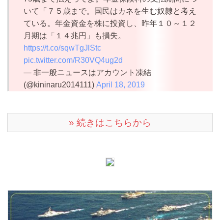
いて「７５歳まで。国民はカネを生む奴隷と考え
ている。年金資金を株に投資し、昨年１０～１２
月期は「１４兆円」も損失。
https://t.co/sqwTgJlStc
pic.twitter.com/R30VQ4ug2d
— 非一般ニュースはアカウント凍結
(@kininaru2014111)
April 18, 2019
» 続きはこちらから