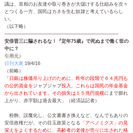
議は、首相のお友達や取り巻きが大儲けする仕組みを次々
とつくる一方、国民はカネを生む奴隷と考えているらし
い。
（以下略）
————————————————————————
安倍晋三に騙されるな！『定年75歳』で死ぬまで働く世の
中に？
引用元）
日刊大衆
19/4/16
（前略）
「
日銀は株価吊り上げのために、昨年の段階で６４兆円も
の公的資金を
ジャブジャブ
投入。これらは国民の年金基金
から出されています。その損失は１５兆円規模
にまで膨れ
上がり、赤字額は過去最大」（経済誌記者）
粉飾、誤魔化し、公文書書き換えなど、なんでもありの
安倍政権だが、その目玉政策となる
「アベノミクス」の見
栄えをよくするために、高齢者の老後が売りに出された格