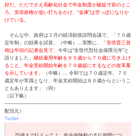
好だ。ただでさえ高齢化社会で年金制度が破綻寸前のとこ
ろ、安倍政権が追い打ちをかけ、“金庫”は空っぽになりか
けている。
そんな中、政府は２月の経済財政諮問会議で、「７０歳
定年制」の効果を試算。
（中略）…
実際に、「
安倍晋三首
相は年頭の記者会見で、
今年は“全世代型社会保障元年”と
語りました。
継続雇用年齢を６５歳から７０歳に引き上げ
ること、年金受給開始年齢を７０歳超にするなどの改革案
を示しています。
（中略）…
令和では７０歳定年、７５
歳定年が常識となり、年金支給開始は８０歳からというこ
ともありえます」（同）
（以下略）
————————————————————————
配信元）
Twitter
75歳まで払えってよ。年金保険料の支払期間につ