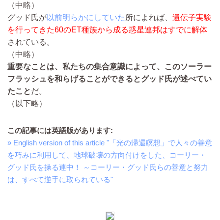
（中略）
グッド氏が
以前明らかにしていた
所によれば、
遺伝子実験
を行ってきた60のET種族から成る惑星連邦はすでに解体
されている。
（中略）
重要なことは、私たちの集合意識によって、このソーラー
フラッシュを和らげることができるとグッド氏が述べてい
たこと
だ。
（以下略）
この記事には英語版があります:
» English version of this article "「光の帰還瞑想」で人々の善意
を巧みに利用して、地球破壊の方向付けをした、コーリー・
グッド氏を操る連中！ ～コーリー・グッド氏らの善意と努力
は、すべて逆手に取られている"