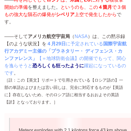
開始の準備
を整えました。
というのも、
この
４箇月
で３個
もの強大な隕石の爆発が
シベリア
上空で発生した
から
で
す。
――そして
アメリカ航空宇宙局
（
NASA
）は、この黙示録
【のような状況】を
４月29日
に予定されている
国際宇宙航
行アカデミー主催の「プラネタリー・ ディフェンス・カ
ンファレンス」
【＝地球防衛会議】の開催でもって、関心
を逸らそうと
恐ろしくも狂ったように
躍起になっているの
です
。
［註：この【英文】リポートで引用されている【ロシア語の】一
部の単語およびまたは言い回しは、完全に対応するものが【英語
に】存在しないため、そのロシア語に相当するおおよその英語
【訳】となっております。］
Meteor explodes with 2.1 kilotons force 43 km above