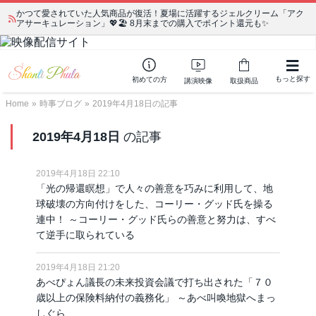
宗教学講座 中級コース 第139回 明治以降の日本の闇３ 〜日本の黒幕た
ちの出自／在日が入り込むヤクザ／朝鮮進駐軍から始まったパチンコ利権
もっと探す
初めての方
講演映像
取扱商品
Home
»
時事ブログ
»
2019年4月18日の記事
2019年4月18日
の記事
2019年4月18日 22:10
「光の帰還瞑想」で人々の善意を巧みに利用して、地
球破壊の方向付けをした、コーリー・グッド氏を操る
連中！ ～コーリー・グッド氏らの善意と努力は、すべ
て逆手に取られている
2019年4月18日 21:20
あべぴょん議長の未来投資会議で打ち出された「７０
歳以上の保険料納付の義務化」 ～あべ叫喚地獄へまっ
しぐら