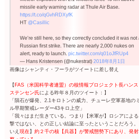
missile early warning radar at Thule Air Base.
https://t.co/qGvhRDXyfK
HT
@Casillic
We’re still here, so they correctly concluded it was not 
Russian first strike. There are nearly 2,000 nukes on
alert, ready to launch.
pic.twitter.com/q01oJfRUp4
— Hans Kristensen (@nukestrat)
2018年8月1日
画像はシャンティ・フーラがツイートに差し替え
【
FAS（米国科学者連盟）の核情報プロジェクト長ハンス
ステンセン氏
による昨年８月のツイート：】
「隕石が爆発、2.1キロトンの威力、チューレ空軍基地の
ル早期警戒レーダー43キロ上空」
「我々はまだ生きている。つまり【米軍が】ロシアによる
撃ではない、との正しい結論に至ったということだろう。
いえ
現在
】
約２千の核【兵器】が警戒態勢下にあり、発射