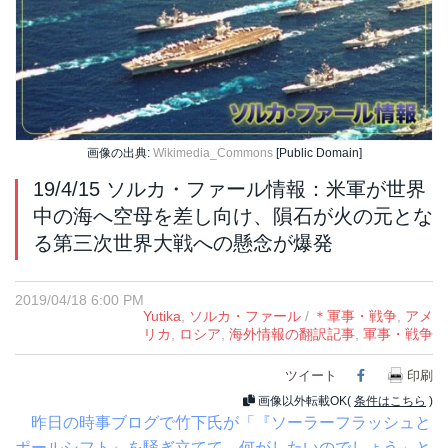
画像の出典:
Wikimedia_Commons
[Public Domain]
19/4/15 ソルカ・ファール情報：米軍が世界
中の海へ空母を差し向け、隕石が火の元とな
る第三次世界大戦への懸念が爆発
2019/04/18 6:00 PM
Yutika
,
ソルカ・ファール
/
＊軍事・戦争
,
アメ
リカ
,
ロシア
,
海外情報の翻訳記事
,
軍事・戦争
ツイート
Facebook
印刷
画像以外転載OK(
条件はこちら
)
昨日の時事ブログで竹下氏が「『ソーラーフラッシュと
ポールシフト』を騒ぎ立てて、何がしたいのでしょう」と