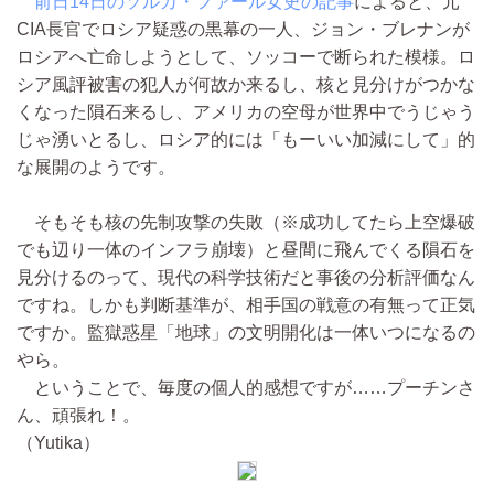
前日14日のソルカ・ファール女史の記事
によると、元
CIA長官でロシア疑惑の黒幕の一人、ジョン・ブレナンが
ロシアへ亡命しようとして、ソッコーで断られた模様。ロ
シア風評被害の犯人が何故か来るし、核と見分けがつかな
くなった隕石来るし、アメリカの空母が世界中でうじゃう
じゃ湧いとるし、ロシア的には「もーいい加減にして」的
な展開のようです。
そもそも核の先制攻撃の失敗（※成功してたら上空爆破
でも辺り一体のインフラ崩壊）と昼間に飛んでくる隕石を
見分けるのって、現代の科学技術だと事後の分析評価なん
ですね。しかも判断基準が、相手国の戦意の有無って正気
ですか。監獄惑星「地球」の文明開化は一体いつになるの
やら。
ということで、毎度の個人的感想ですが……プーチンさ
ん、頑張れ！。
（Yutika）