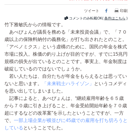
ツイート
Facebook
印刷
コメントのみ転載OK(
条件はこちら
)
竹下雅敏氏からの情報です。
あべぴょんが議長を務める「未来投資会議」で、「７０
歳以上の保険料納付の義務化」が打ち出されたとのこと。
「アベノミクス」という虚構のために、国民の年金を株式
市場に投入。株価の釣り上げが目的ですが、すでに15兆円
規模の損失が出ているとのことです。事実上、年金制度は
破綻しているのではないでしょうか。
若い人たちは、自分たちが年金をもらえるとは思ってい
ないと思います。
「未来戦士ハライゾン」
というコメディ
を思い出してしまいました。
記事によると、あべぴょんは、“継続雇用年齢を６５歳
から７０歳に引き上げること、年金受給開始年齢を７０歳
超にするなどの改革案”を示したということですが、一方
で、
一部上場企業が横並びに45歳での雇用を打ち切ろうと
している
ということでした。