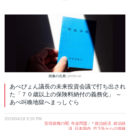
画像の出典:
photo-ac
あべぴょん議長の未来投資会議で打ち出され
た「７０歳以上の保険料納付の義務化」 ～
あべ叫喚地獄へまっしぐら
2019/04/18 9:20 PM
安倍政権の闇
,
年金問題
/
＊政治経済
,
政治経
済
,
日本国内
,
竹下氏からの情報