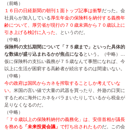
（前略）
１６日の日経新聞の朝刊１面トップ記事は衝撃
だった。会
社員らが加入している
厚生年金の保険料を納付する義務年
齢について、厚労省が現行の７０歳未満から７０歳以上に
引き上げる検討に入った
、というのだ。
（中略）
保険料の支払期間について「７５歳まで」といった具体的
な数値が盛り込まれるかが焦点になる
という。
（中略）…
仮に保険料の支払い義務が７５歳なんて事態になれば、今
以上に生活が困窮する高齢者が続出するのは間違いない。
（中略）
今の政府は国民からカネを搾取することしか考えていな
い。
米国の言い値で大量の武器を買ったり、外遊の口実に
するために海外にカネをバラまいたりしているから税金が
足りなくなるのだ。
（中略）
「７０歳以上の保険料納付の義務化」は、安倍首相が議長
を務める
「未来投資会議」
で打ち出されたもの
だ。この会