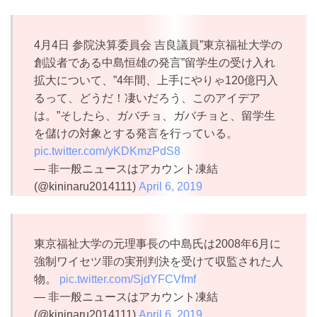
4月4日 参院決算委員会 吉良議員”東京福祉大学の
創設者である中島恒雄の発言”留学生の受け入れ
拡大について、”4年間、上手にやりゃ120億円入
るって、どうだ！凄いだろう、このアイデア
は。”そしたら、ガバチョ、ガバチョと、留学生
を儲けの対象とする発言を行っている。
pic.twitter.com/yKDKmzPdS8
— 非一般ニュースはアカウント凍結
(@kininaru2014111)
April 6, 2019
東京福祉大学の元理事長の中島氏は2008年6月に
強制ワイセツ罪の実刑判決を受けて収監された人
物。
pic.twitter.com/SjdYFCVfmf
— 非一般ニュースはアカウント凍結
(@kininaru2014111)
April 6, 2019