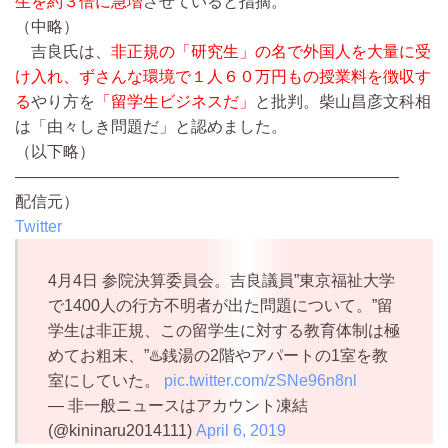
生を約３倍に急増
させていると指摘。
（中略）
吉良氏は、
非正規の「研究生」の名で外国人を大量に受
け入れ、ずさんな環境で１人６０万円もの授業料を徴収す
る
やり方を
「留学生ビジネスだ」
と批判。柴山昌彦文科相
は「由々しき問題だ」と認めました。
（以下略）
————————————————————————
配信元）
Twitter
4月4日 参院決算委員会。吉良議員”東京福祉大学
で1400人の行方不明者が出た問題について。”留
学生は非正規、この留学生に対する教育体制は極
めてお粗末、”♨️銭湯の2階やアパートの1室を教
室にしていた。
pic.twitter.com/zSNe96n8nl
— 非一般ニュースはアカウント凍結
(@kininaru2014111)
April 6, 2019