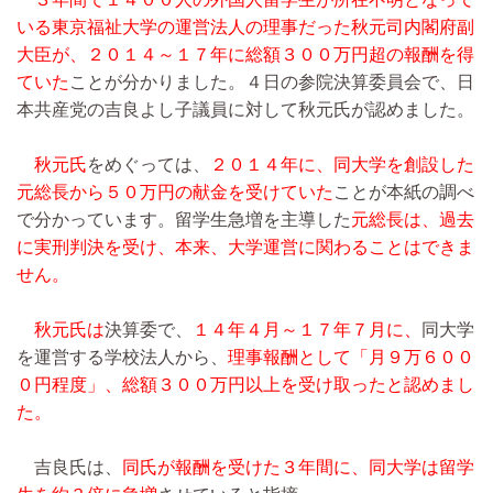
いる東京福祉大学の運営法人の理事だった秋元司内閣府副
大臣が、２０１４～１７年に総額３００万円超の報酬を得
ていた
ことが分かりました。４日の参院決算委員会で、日
本共産党の吉良よし子議員に対して秋元氏が認めました。
秋元氏
をめぐっては、
２０１４年に、同大学を創設した
元総長から５０万円の献金を受けていた
ことが本紙の調べ
で分かっています。留学生急増を主導した
元総長は、過去
に実刑判決を受け、本来、大学運営に関わることはできま
せん。
秋元氏は
決算委で、
１４年４月～１７年７月に、
同大学
を運営する学校法人から、
理事報酬として「月９万６００
０円程度」、総額３００万円以上を受け取ったと認めまし
た。
吉良氏は、
同氏が報酬を受けた３年間に、同大学は留学