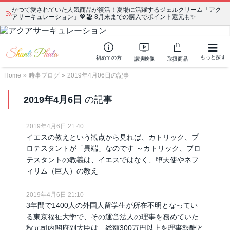
かつて愛されていた人気商品が復活！夏場に活躍するジェルクリーム「アク
アサーキュレーション」💖🏖️ 8月末までの購入でポイント還元も✨
もっと探す
初めての方
講演映像
取扱商品
Home
»
時事ブログ
»
2019年4月06日の記事
2019年4月6日
の記事
2019年4月6日 21:40
イエスの教えという観点から見れば、カトリック、プ
ロテスタントが「異端」なのです ～カトリック、プロ
テスタントの教義は、イエスではなく、堕天使やネフ
ィリム（巨人）の教え
2019年4月6日 21:10
3年間で1400人の外国人留学生が所在不明となってい
る東京福祉大学で、その運営法人の理事を務めていた
秋元司内閣府副大臣は、総額300万円以上を理事報酬と