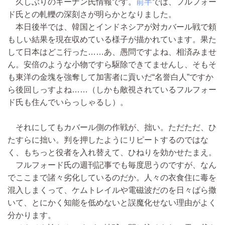
久しぶりのキーナン氏情報です。
前半
では、フルフォー
ド氏との軋轢の深刻さが明らかとなりました。
本日後半では、韓国とインドネシアが対カバール戦で頼
もしい結果を現在収めている様子が描かれています。果た
して日本はどこ行った……あ、愚問ですよね、相済みませ
ん。安倍のような小物ですら駆除できてませんし、そもそ
も東洋の金塊を強奪して加害者に貢いだ“名誉白人”ですか
ら後回しっすよね……（しかも敵視されているフルフォー
ド氏も住んでいらっしゃるし）。
それにしてもカバール側の作戦が、拙い。ただただ、ひ
たすらに拙い。判を押したようにリピートするのではな
く、もちっと役者を入れ替えて、ひねりを効かせたまえ。
フルフォード氏の週刊記事でも毎度思うのですが、なん
でここまで諸々劣化しているのだか。人々の衣食住に毒を
混入しまくって、ケムトレイルや電磁波だのを日々ばら撒
いて、とにかく知能を低めないと誤魔化せない理由がよく
分かります。