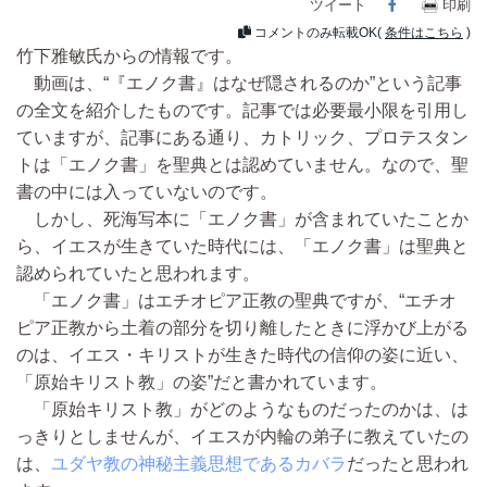
ツイート
Facebook
印刷
コメントのみ転載OK(
条件はこちら
)
竹下雅敏氏からの情報です。
動画は、“『エノク書』はなぜ隠されるのか”という記事
の全文を紹介したものです。記事では必要最小限を引用し
ていますが、記事にある通り、カトリック、プロテスタン
トは「エノク書」を聖典とは認めていません。なので、聖
書の中には入っていないのです。
しかし、死海写本に「エノク書」が含まれていたことか
ら、イエスが生きていた時代には、「エノク書」は聖典と
認められていたと思われます。
「エノク書」はエチオピア正教の聖典ですが、“エチオ
ピア正教から土着の部分を切り離したときに浮かび上がる
のは、イエス・キリストが生きた時代の信仰の姿に近い、
「原始キリスト教」の姿”だと書かれています。
「原始キリスト教」がどのようなものだったのかは、は
っきりとしませんが、イエスが内輪の弟子に教えていたの
は、
ユダヤ教の神秘主義思想であるカバラ
だったと思われ