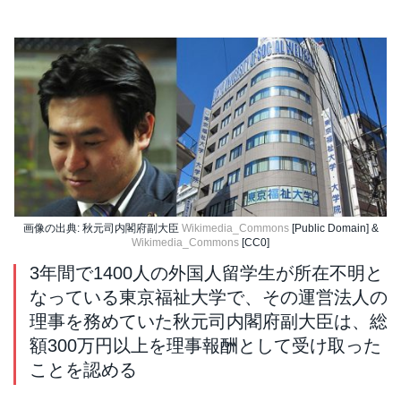
画像の出典: 秋元司内閣府副大臣
Wikimedia_Commons
[Public Domain] &
Wikimedia_Commons
[CC0]
3年間で1400人の外国人留学生が所在不明と
なっている東京福祉大学で、その運営法人の
理事を務めていた秋元司内閣府副大臣は、総
額300万円以上を理事報酬として受け取った
ことを認める