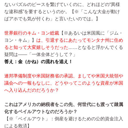
ないパズルのピースを繋げていくのに、どれほどの“異様
な違和感”を要するというのか。【※「こんな大金が動け
ばアホでも気が付くわ」と言いたいのでは。】
世界銀行のキム・ヨン総裁
【※あるいは米国風に「ジム・
ヨン・​キム」】
は、引退するにあたってモンタナ州に住め
ると知って大変嬉しそうだった
……となると浮かんでくる
疑問は――「一体全体どうして？」
答え：金（かね）の流れを追え！
連邦準備制度や米国財務省の承認、ましてや米国大統領や
議会への一報もなしに、どうやってこのような資産が米国
へ入り込んだのだろうか？
これはアメリカの納税者をこの先、何世代にも渡って隷属
化するベイルアウトなのだろうか？
【※「ベイルアウト」：倒産を避けるための公的資金注入
による救済】