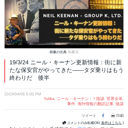
画像の出典:
転載元
19/3/24 ニール・キーナン更新情報：街に新
たな保安官がやってきた――タダ乗りはもう
終わりだ 後半
2019/04/06 5:00 PM
Yutika
,
ニール・キーナン
/
＊陰謀
,
世界全体
,
事件
,
海外情報の翻訳記事
,
陰謀
ツイート
Facebook
印刷
コメントのみ転載OK(
条件はこちら
)