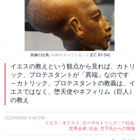
画像の出典:
Author:キャプトモンド
[CC BY-SA]
イエスの教えという観点から見れば、カトリ
ック、プロテスタントが「異端」なのです
～カトリック、プロテスタントの教義は、イ
エスではなく、堕天使やネフィリム（巨人）
の教え
2019/04/06 9:40 PM
イエス・キリスト
,
ローマカトリック
/
＊社会
,
世界全体
,
社会
,
竹下氏からの情報