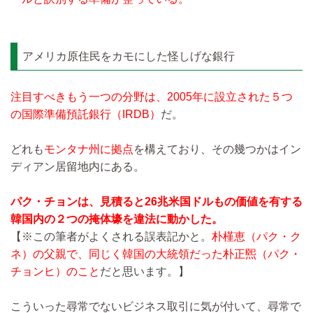
アメリカ原住民をカモにした怪しげな銀行
注目すべきもう一つの分野は、2005年に設立された５つ
の国際準備預託銀行（IRDB）
だ。
どれも
モンタナ州に拠点
を構えており、その幾つかはイン
ディアン居留地内にある。
パク・チョンは、見積ると26兆米国ドルもの価値を有する
韓国内の２つの掩体壕を違法に動かした。
【※この筆者がよくされる誤表記かと。
朴槿恵（パク・ク
ネ）の父親で、同じく韓国の大統領だった朴正煕（パク・
チョンヒ）のこと
だと思います。】
こういった尋常でないビジネス取引に気が付いて、尋常で