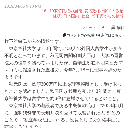
2019/04/06 9:10 PM
'18−'19安倍政権の崩壊
,
安倍政権の闇
/
＊政治
経済
,
日本国内
,
社会
,
竹下氏からの情報
ツイート
Facebook
印刷
コメントのみ転載OK(
条件はこちら
)
竹下雅敏氏からの情報です。
東京福祉大学は、3年間で1400人の外国人留学生が所在
不明となっています。秋元司内閣府副大臣は、大学の運営
法人の理事を務めていましたが、留学生所在不明問題がマ
スコミに報道された直後の、今年3月18日に理事を辞めた
ようです。
秋元氏は、総額300万円以上を理事報酬として受け取っ
たことを認めました。秋元氏が報酬を受けた3年間に、東
京福祉大学は留学生を約3倍に急増させているとのこと。
東京福祉大学の創設者である中島恒雄氏は、“2008年6月
に、強制猥褻罪で実刑判決を受けて収監された人物”との
ことで、“私立学校法における、役員としての欠格事由に
該当する”ようです。