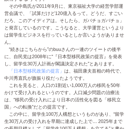
その中島氏が2011年9月に、東京福祉大学の経営学部運
営会議で、「試算だけど120億入るって。どうだ、すごい
だろ、このアイディアは。そしたら、ガバチョガバチョ」
と発言しているのです。こうなると、大学運営というより
は留学生ビジネスを行っているとしか言いようがありませ
ん。
“続きはこちらから”のbuuさんの一連のツイートの後半
に、自民党は2008年に“『日本型移民政策の提言』を発表
し、留学生30万人計画が閣議決定された”とあります。
「日本型移民政策の提言」
は、福田康夫首相の時代で、
中川秀直氏が旗振り役だったようです。
これを見ると、人口の1割近い1,000万人の移民を50年
かけて受け入れるというのです。人口減少問題の治療法
は、“移民の受け入れにより日本の活性化を図る「移民立
国」への転換”だとの提言です。
この中に、留学生100万人構想というものがあり、“留学
生30万人の受け入れを早期に達成した上で… 2025年まで
の長期目標として「留学生100万人構想」を立てる”と書か