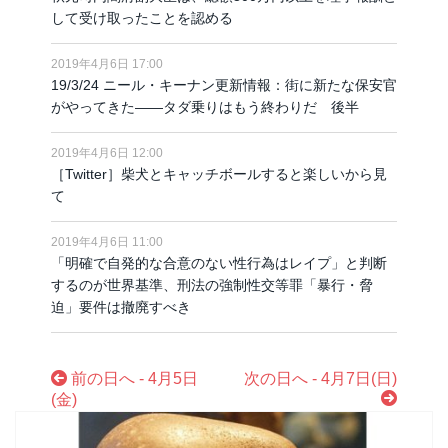
して受け取ったことを認める
2019年4月6日 17:00
19/3/24 ニール・キーナン更新情報：街に新たな保安官
がやってきた――タダ乗りはもう終わりだ 後半
2019年4月6日 12:00
［Twitter］柴犬とキャッチボールすると楽しいから見
て
2019年4月6日 11:00
「明確で自発的な合意のない性行為はレイプ」と判断
するのが世界基準、刑法の強制性交等罪「暴行・脅
迫」要件は撤廃すべき
前の日へ - 4月5日
次の日へ - 4月7日(日)
(金)