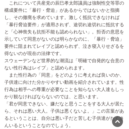
これについて共産党の辰巳孝太郎議員は強制性交等罪の
構成要件に「暴行・脅迫」があるからではないかと指摘
し、その撤廃を求めています。激しく抵抗できなければ
「暴行脅迫要件」が適用されず、途切れ途切れに抵抗する
と「心神喪失も抗拒不能も認められない」。拒否の意思を
示していて同意がないのは明らかなのに、「暴行・脅迫」
要件に阻まれてレイプと認められず、泣き寝入りせざるを
得ないのが現在の法律です。
スウェーデンなど世界的な潮流は「明確で自発的な合意の
ない性行為はレイプ」と認められます。
また性行為の「同意」をどのように考えれば良いのか、
子供達に向けた分かりやすい動画を紹介されています。性
行為は相手への尊重が必要なことを知らない大人達もしっ
かり観なければならないのでは、と思います。
「君が同意できない、嫌だなと思うことをする大人が居た
ら、それは悪い大人。子供は悪くないよ。」この言葉があ
るということは、自分は悪い子だと苦しむ子供達がたくさ
んいるということなのでしょう。