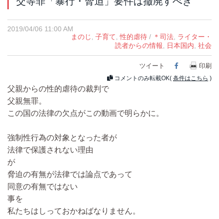
交等罪「暴行・脅迫」要件は撤廃すべき
2019/04/06 11:00 AM
まのじ
,
子育て
,
性的虐待
/
＊司法
,
ライター・
読者からの情報
,
日本国内
,
社会
ツイート
Facebook
印刷
コメントのみ転載OK(
条件はこちら
)
父親からの性的虐待の裁判で
父親無罪。
この国の法律の欠点がこの動画で明らかに。
強制性行為の対象となった者が
法律で保護されない理由
が
脅迫の有無が法律では論点であって
同意の有無ではない
事を
私たちはしっておかねばなりません。