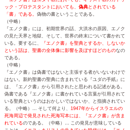
ック・プロテスタントにおいても、
偽典
とされている
「書」である。
偽物の書ということである。
（中略）
『エノク書』には、初期世界の話、大洪水の原因、エノク
の見た天界と地獄、そして、世界の終末について書かれて
いる。要するに、
『エノク書』を聖典とするか、しないか
という話は、聖書の全体像に影響を及ぼすほどのもの
なの
である。
（中略）
『エノク書』は偽書ではないと主張する者がいないわけで
はない。新約聖書の聖典に含まれている『ユダの手紙』に
は、『エノク書』から引用されたと思われる記述がある。
偽書である『エノク書』に書かれている言葉が引用されて
いる聖典というのはおかしいではないか、と指摘されてい
る。
（中略）…
そして何より、
1947年からイスラエルの
死海周辺で発見された死海写本には、『エノク書』が含ま
れている
のである。
（中略）…
この発見が意味している