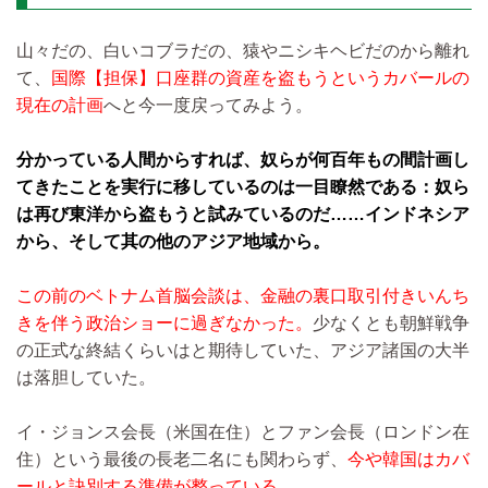
山々だの、白いコブラだの、猿やニシキヘビだのから離れ
て、
国際【担保】口座群の資産を盗もうというカバールの
現在の計画
へと今一度戻ってみよう。
分かっている人間からすれば、奴らが何百年もの間計画し
てきたことを実行に移しているのは一目瞭然である：奴ら
は再び東洋から盗もうと試みているのだ……インドネシア
から、そして其の他のアジア地域から。
この前のベトナム首脳会談は、金融の裏口取引付きいんち
きを伴う政治ショーに過ぎなかった。
少なくとも朝鮮戦争
の正式な終結くらいはと期待していた、アジア諸国の大半
は落胆していた。
イ・ジョンス会長（米国在住）とファン会長（ロンドン在
住）という最後の長老二名にも関わらず、
今や韓国はカバ
ールと訣別する準備が整っている。