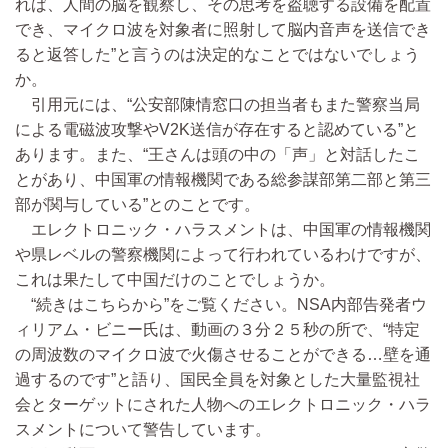
れば、人間の脳を観察し、その思考を盗聴する設備を配置
でき、マイクロ波を対象者に照射して脳内音声を送信でき
ると返答した”と言うのは決定的なことではないでしょう
か。
引用元には、“公安部陳情窓口の担当者もまた警察当局
による電磁波攻撃やV2K送信が存在すると認めている”と
あります。また、“王さんは頭の中の「声」と対話したこ
とがあり、中国軍の情報機関である総参謀部第二部と第三
部が関与している”とのことです。
エレクトロニック・ハラスメントは、中国軍の情報機関
や県レベルの警察機関によって行われているわけですが、
これは果たして中国だけのことでしょうか。
“続きはこちらから”をご覧ください。NSA内部告発者ウ
ィリアム・ビニー氏は、動画の３分２５秒の所で、“特定
の周波数のマイクロ波で火傷させることができる…壁を通
過するのです”と語り、国民全員を対象とした大量監視社
会とターゲットにされた人物へのエレクトロニック・ハラ
スメントについて警告しています。