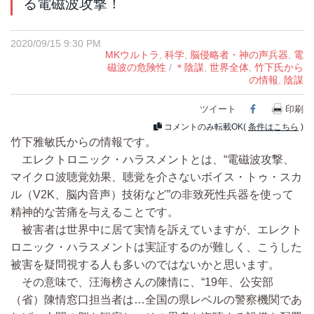
る電磁波攻撃！
2020/09/15 9:30 PM
MKウルトラ
,
科学
,
脳侵略者・神の声兵器
,
電
磁波の危険性
/
＊陰謀
,
世界全体
,
竹下氏から
の情報
,
陰謀
ツイート
Facebook
印刷
コメントのみ転載OK(
条件はこちら
)
竹下雅敏氏からの情報です。
エレクトロニック・ハラスメントとは、“電磁波攻撃、
マイクロ波聴覚効果、聴覚を介さないボイス・トゥ・スカ
ル（V2K、脳内音声）技術など”の非致死性兵器を使って
精神的な苦痛を与えることです。
被害者は世界中に居て実情を訴えていますが、エレクト
ロニック・ハラスメントは実証するのが難しく、こうした
被害を疑問視する人も多いのではないかと思います。
その意味で、汪海榜さんの陳情に、“19年、公安部
（省）陳情窓口担当者は…全国の県レベルの警察機関であ