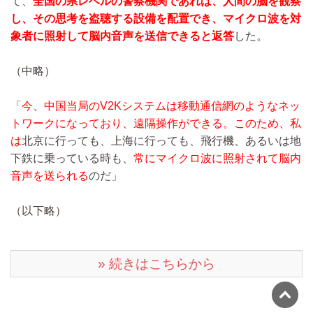
て、
全国の県レベルの警察機関であれば、人間の脳を観察
し、その思考を盗聴する設備を配置でき、マイクロ波を対
象者に照射して脳内音声を送信できると返答
した。
（中略）
「
今、中国当局のV2Kシステムは移動通信網のようなネッ
トワークになっており、遠隔操作ができる。このため、私
は
北京に行っても、上海に行っても、飛行機、あるいは地
下鉄に乗っている時も、
常にマイクロ波に照射されて脳内
音声を送られる
のだ」
（以下略）
» 続きはこちらから