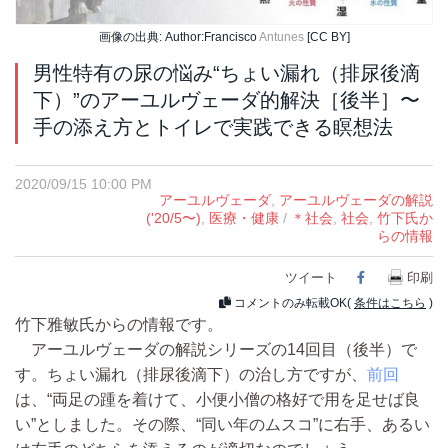
画像の出典: Author:Francisco
Antunes
[CC BY]
男性特有の尿の悩み“ちょい漏れ（排尿後滴
下）”のアーユルヴェーダ的解決［後半］〜
手の添え方とトイレで実践できる瞑想法
2020/09/15 10:00 PM
アーユルヴェーダ
,
アーユルヴェーダの解説
('20/5〜)
,
医療・健康
/
＊社会
,
社会
,
竹下氏か
らの情報
ツイート
Facebook
印刷
コメントのみ転載OK(
条件はこちら
)
竹下雅敏氏からの情報です。
アーユルヴェーダの解説シリーズの14回目（後半）で
す。ちょい漏れ（排尿後滴下）の治し方ですが、
前回
は、“両足の踵を着けて、小便小僧の格好で用を足せば良
い”としました。その際、“同い年のムスコ”に右手、あるい