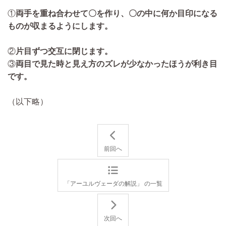
①
両手を重ね合わせて〇を作り、〇の中に何か目印になる
ものが収まるようにします。
②
片目ずつ交互に閉じます。
③
両目で見た時と見え方のズレが少なかったほうが利き目
です。
（以下略）
前回へ
「アーユルヴェーダの解説」 の一覧
次回へ