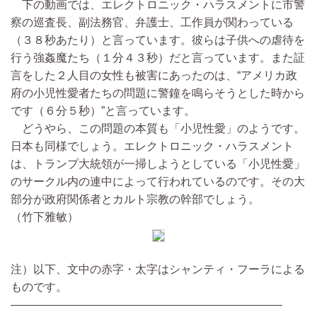
下の動画では、エレクトロニック・ハラスメントに市警
察の巡査長、副法務官、弁護士、工作員が関わっている
（３８秒あたり）と言っています。彼らは子供への虐待を
行う強姦魔たち（１分４３秒）だと言っています。また証
言をした２人目の女性も被害にあったのは、“アメリカ政
府の小児性愛者たちの問題に警鐘を鳴らそうとした時から
です（６分５秒）”と言っています。
どうやら、この問題の本質も「小児性愛」のようです。
日本も同様でしょう。エレクトロニック・ハラスメント
は、トランプ大統領が一掃しようとしている「小児性愛」
のサークル内の連中によって行われているのです。その大
部分が政府関係者とカルト宗教の幹部でしょう。
（竹下雅敏）
注）以下、文中の赤字・太字はシャンティ・フーラによる
ものです。
————————————————————————