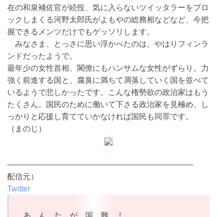
在の和泉補佐官が続投、気に入らないツイッタラーをブロ
ックしまくる河野太郎氏がよもやの総務相などなど、今把
握できるメンツだけでもゲッソリします。
みなさま、とっさに思い浮かべたのは、やはりフィンラ
ンドだったようで。
最年少の女性首相、閣僚にもハンサムな女性がずらり。力
強く前進する国と、腐臭に満ちて凋落していく国を並べて
いるようで悲しかったです。こんな権勢欲の政治家はもう
たくさん。国民のために働いて下さる政治家を見極め、し
っかりと応援し育てていかなければ国民も同罪です。
（まのじ）
————————————————————————
配信元）
Twitter
あ ん た が 国 難 ！