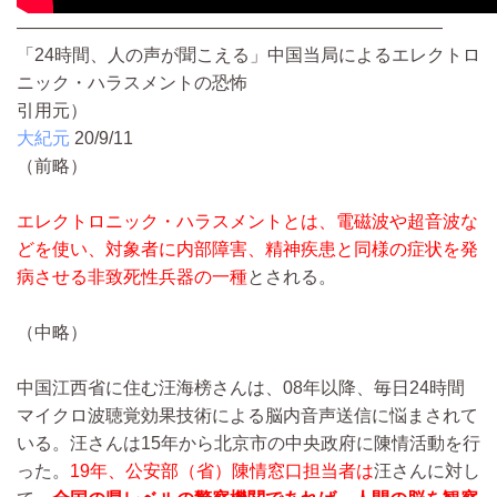
————————————————————————
「24時間、人の声が聞こえる」中国当局によるエレクトロ
ニック・ハラスメントの恐怖
引用元）
大紀元
20/9/11
（前略）
エレクトロニック・ハラスメントとは、電磁波や超音波な
どを使い、対象者に内部障害、精神疾患と同様の症状を発
病させる非致死性兵器の一種
とされる。
（中略）
中国江西省に住む汪海榜さんは、08年以降、毎日24時間
マイクロ波聴覚効果技術による脳内音声送信に悩まされて
いる。汪さんは15年から北京市の中央政府に陳情活動を行
った。
19年、公安部（省）陳情窓口担当者は
汪さんに対し