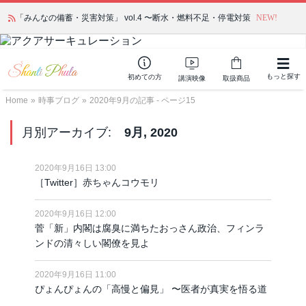
かつて愛されていた人気商品が復活！夏場に活躍するジェルクリーム「アク
「みんなの備蓄・災害対策」 vol.4 〜断水・燃料不足・停電対策
NEW!
アサーキュレーション」💖🏖️ 8月末までの購入でポイント還元も✨
もっと探す
初めての方
講演映像
取扱商品
Home
»
時事ブログ
»
2020年9月の記事 - ページ15
月別アーカイブ:
9月, 2020
2020年9月16日 13:00
［Twitter］赤ちゃんコウモリ
2020年9月16日 12:00
菅「新」内閣は腐臭に満ちたおっさん政治、フィンラ
ンドの清々しい閣僚を見よ
2020年9月16日 11:00
ぴょんぴょんの「高慢と偏見」 〜医者が真実を悟る道