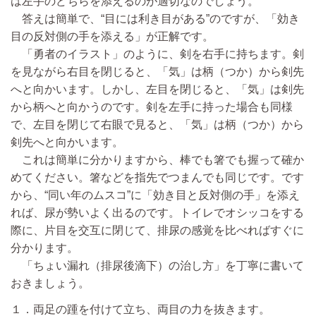
は左手のどちらを添えるのが適切なのでしょう。
答えは簡単で、“目には利き目がある”のですが、「効き
目の反対側の手を添える」が正解です。
「勇者のイラスト」のように、剣を右手に持ちます。剣
を見ながら右目を閉じると、「気」は柄（つか）から剣先
へと向かいます。しかし、左目を閉じると、「気」は剣先
から柄へと向かうのです。剣を左手に持った場合も同様
で、左目を閉じて右眼で見ると、「気」は柄（つか）から
剣先へと向かいます。
これは簡単に分かりますから、棒でも箸でも握って確か
めてください。箸などを指先でつまんでも同じです。です
から、“同い年のムスコ”に「効き目と反対側の手」を添え
れば、尿が勢いよく出るのです。トイレでオシッコをする
際に、片目を交互に閉じて、排尿の感覚を比べればすぐに
分かります。
「ちょい漏れ（排尿後滴下）の治し方」を丁寧に書いて
おきましょう。
１．両足の踵を付けて立ち、両目の力を抜きます。