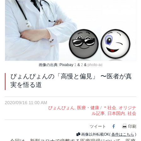
画像の出典: Pixabay
1
&
2
&
photo-ac
ぴょんぴょんの「高慢と偏見」 〜医者が真
実を悟る道
2020/09/16 11:00 AM
ぴょんぴょん
,
医療・健康
/
＊社会
,
オリジナ
ル記事
,
日本国内
,
社会
ツイート
Facebook
印刷
画像以外転載OK(
条件はこちら
)