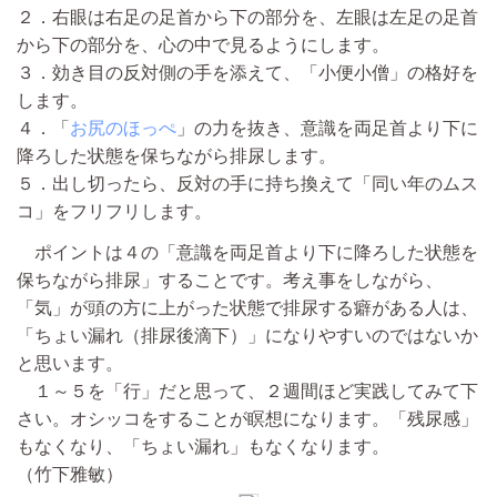
２．右眼は右足の足首から下の部分を、左眼は左足の足首
から下の部分を、心の中で見るようにします。
３．効き目の反対側の手を添えて、「小便小僧」の格好を
します。
４．「
お尻のほっぺ
」の力を抜き、意識を両足首より下に
降ろした状態を保ちながら排尿します。
５．出し切ったら、反対の手に持ち換えて「同い年のムス
コ」をフリフリします。
ポイントは４の「意識を両足首より下に降ろした状態を
保ちながら排尿」することです。考え事をしながら、
「気」が頭の方に上がった状態で排尿する癖がある人は、
「ちょい漏れ（排尿後滴下）」になりやすいのではないか
と思います。
１～５を「行」だと思って、２週間ほど実践してみて下
さい。オシッコをすることが瞑想になります。「残尿感」
もなくなり、「ちょい漏れ」もなくなります。
（竹下雅敏）