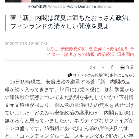
画像の出典:
Wikipedia
[Public Domain] &
photo-ac
菅「新」内閣は腐臭に満ちたおっさん政治、
フィンランドの清々しい閣僚を見よ
2020/09/16 12:00 PM
まのじ
,
安倍政権の闇
,
菅義偉
/
＊政治経済
,
ラ
イター・読者からの情報
,
政治経済
,
日本国内
ツイート
Facebook
印刷
コメントのみ転載OK(
条件はこちら
)
15日19時現在、安倍政治を継承する菅「新」内閣の速
報が続々入ってきます。14日には党３役に、加計学園から
の違法献金疑惑について未だ説明を果たしていない下村博
文元文科相が収まり、自民党の自浄能力の無さを見せつけ
ていました。どのみち安倍政治の継承ゆえ、内閣も新味は
無かろうと思っていましたが、ネガティブなサプライズが
テンコ盛りです。防衛相にあべぴょん弟の岸信夫氏です
と。「コネクティングルーム」スキャンダルで恥かしい存