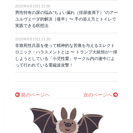
2020年9月15日 22:00
男性特有の尿の悩み“ちょい漏れ（排尿後滴下）”のアー
ユルヴェーダ的解決［後半］〜 手の添え方とトイレで
実践できる瞑想法
2020年9月15日 21:30
非致死性兵器を使って精神的な苦痛を与えるエレクト
ロニック・ハラスメントとは 〜 トランプ大統領が一掃
しようとしている「小児性愛」サークル内の連中によ
って行われている電磁波攻撃！
前のページヘ
次のページへ