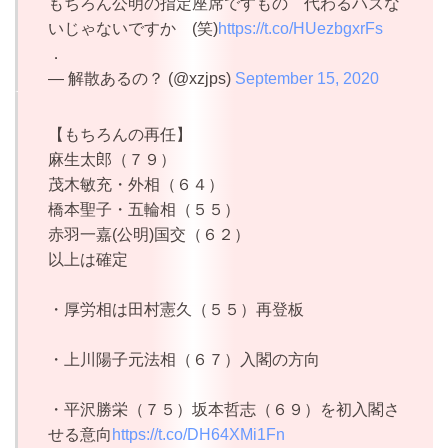
もちろん公明の指定座席ですもの 代わるハズな
いじゃないですか (笑)
https://t.co/HUezbgxrFs
．
— 解散あるの？ (@xzjps)
September 15, 2020
【もちろんの再任】
麻生太郎（７９）
茂木敏充・外相（６４）
橋本聖子・五輪相（５５）
赤羽一嘉(公明)国交（６２）
以上は確定
・厚労相は田村憲久（５５）再登板
・上川陽子元法相（６７）入閣の方向
・平沢勝栄（７５）坂本哲志（６９）を初入閣さ
せる意向
https://t.co/DH64XMi1Fn