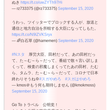
ぬき
https://t.co/uwZYTh97Hi
— rz733375 (@rz733375)
September 15, 2020
うわっ。ツイッターでブロックする人が、放送と
通信と地方自治を所轄する大臣になってしもた。
https://t.co/N9lZVKSryx
— 🌈白石草 (@hamemen)
September 15, 2020
#Nスタ
厚労大臣、田村だって、あの田村だっ
て、た～む～ら～だって、番組で散々言い訳しま
くって、検査の邪魔しまくってたあの田村、たむ
ら、タムラ、た～む～ら～だって、コロナで日本
終わりそうね💢
#スガやめろ
#スガはやめろ
— kmos＠もう何も期待しません (@kmokmoss)
September 15, 2020
Go To トラベル 公明党！