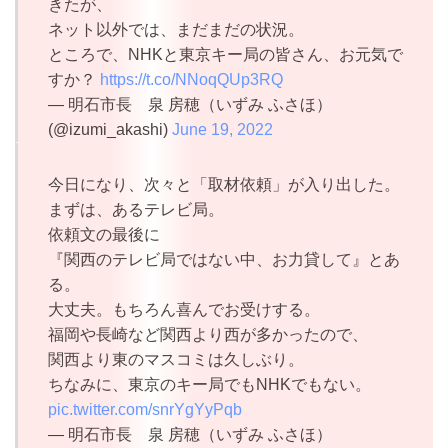
きたが、
ネット以外では、まだまだの状況。
ところで、NHKと東京キー局の皆さん、お元気で
すか？
https://t.co/NNoqQUp3RQ
— 明石市長 泉 房穂（いずみ ふさほ）
(@izumi_akashi)
June 19, 2022
今日になり、次々と「取材依頼」が入り出した。
まずは、あるテレビ局。
依頼文の最後に
『関西のテレビ局ではない中、お力貸して』とあ
る。
大丈夫。もちろん喜んでお受けする。
福岡や長崎など関西より西が多かったので、
関西より東のマスコミは久しぶり。
ちなみに、東京のキー局でもNHKでもない。
pic.twitter.com/snrYgYyPqb
— 明石市長 泉 房穂（いずみ ふさほ）