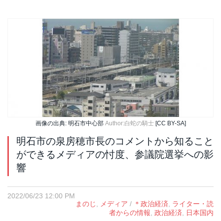
画像の出典: 明石市中心部
Author:白蛇の騎士
[CC BY-SA]
明石市の泉房穂市長のコメントから知ること
ができるメディアの忖度、参議院選挙への影
響
2022/06/23 12:00 PM
まのじ
,
メディア
/
＊政治経済
,
ライター・読
者からの情報
,
政治経済
,
日本国内