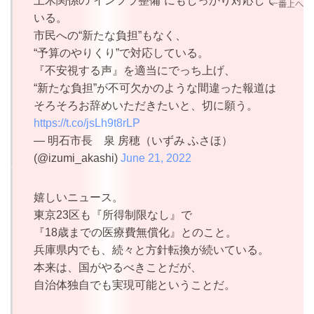
土木関係の“インフラ整備”にもしっかり対応して
いる。
市民への“新たな負担”もなく、
“予算のやりくり”で対応している。
『不安視する声』を適当にでっち上げ、
“新たな負担”が不可欠かのような間違った報道は
そろそろお辞めいただきたいと、切に願う。
https://t.co/jsLh9t8rLP
— 明石市長 泉 房穂（いずみ ふさほ）
(@izumi_akashi)
June 21, 2022
嬉しいニュース。
東京23区も『所得制限なし』で
『18歳までの医療費無償化』とのこと。
兵庫県内でも、続々と方針転換が続いている。
本来は、国がやるべきことだが、
自治体独自でも実現可能ということだ。