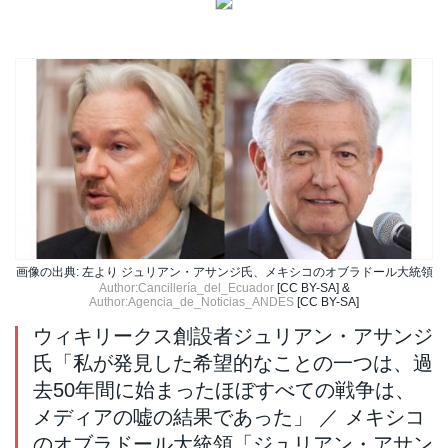
画像の出典: 左より ジュリアン・アサンジ氏、メキシコのオブラドール大統領
Author:Cancillería_del_Ecuador
[CC BY-SA] &
Author:Agencia_de_Noticias_ANDES
[CC BY-SA]
ウィキリークス創設者ジュリアン・アサンジ
氏「私が発見した希望的なことの一つは、過
去50年間に始まったほぼすべての戦争は、
メディアの嘘の結果であった」 ／ メキシコ
のオブラドール大統領「ジュリアン・アサン