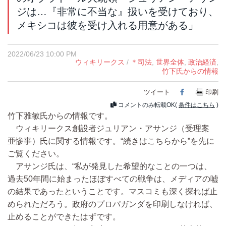
ジは…『非常に不当な』扱いを受けており、
メキシコは彼を受け入れる用意がある」
2022/06/23 10:00 PM
ウィキリークス
/
＊司法
,
世界全体
,
政治経済
,
竹下氏からの情報
ツイート
Facebook
印刷
コメントのみ転載OK(
条件はこちら
)
竹下雅敏氏からの情報です。
ウィキリークス創設者ジュリアン・アサンジ（受理案
亜惨事）氏に関する情報です。“続きはこちらから”を先に
ご覧ください。
アサンジ氏は、“私が発見した希望的なことの一つは、
過去50年間に始まったほぼすべての戦争は、メディアの嘘
の結果であったということです。マスコミも深く探れば止
められただろう。政府のプロパガンダを印刷しなければ、
止めることができたはずです。