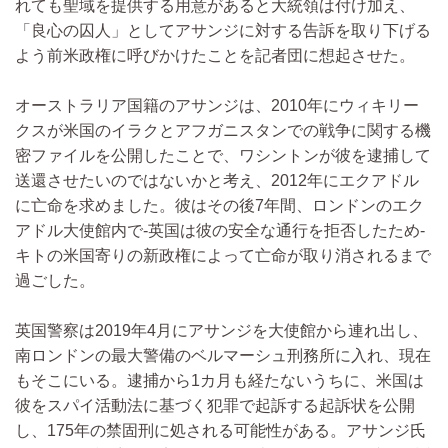
れても聖域を提供する用意があると大統領は付け加え、
「良心の囚人」としてアサンジに対する告訴を取り下げる
よう前米政権に呼びかけたことを記者団に想起させた。
オーストラリア国籍のアサンジは、2010年にウィキリー
クスが米国のイラクとアフガニスタンでの戦争に関する機
密ファイルを公開したことで、ワシントンが彼を逮捕して
送還させたいのではないかと考え、2012年にエクアドル
に亡命を求めました。彼はその後7年間、ロンドンのエク
アドル大使館内で-英国は彼の安全な通行を拒否したため-
キトの米国寄りの新政権によって亡命が取り消されるまで
過ごした。
英国警察は2019年4月にアサンジを大使館から連れ出し、
南ロンドンの最大警備のベルマーシュ刑務所に入れ、現在
もそこにいる。逮捕から1カ月も経たないうちに、米国は
彼をスパイ活動法に基づく犯罪で起訴する起訴状を公開
し、175年の禁固刑に処される可能性がある。アサンジ氏