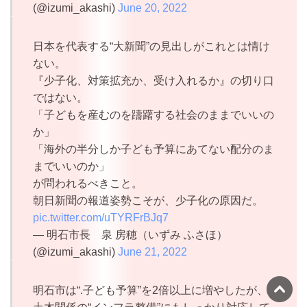
(@izumi_akashi)
June 20, 2022
日本を代表する“大新聞”の見出しがこれとは情け
ない。
『少子化、対策拡充か、受け入れるか』の切り口
ではない。
「子どもを産むのを躊躇する社会のままでいいの
か」
「海外の半分しか子ども予算にあてない配分のま
までいいのか」
が問われるべきこと。
朝日新聞の報道姿勢こそが、少子化の原因だ。
pic.twitter.com/uTYRFrBJq7
— 明石市長 泉 房穂（いずみ ふさほ）
(@izumi_akashi)
June 21, 2022
明石市は“.子ども予算”を2倍以上に増やしたが、