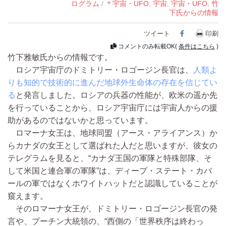
ログラム
/
＊宇宙・UFO
,
宇宙
,
宇宙・UFO
,
竹
下氏からの情報
ツイート
Facebook
印刷
コメントのみ転載OK(
条件はこちら
)
竹下雅敏氏からの情報です。
ロシア宇宙庁のドミトリー・ロゴージン長官は、
人類よ
りも知的で技術的に進んだ地球外生命体の存在を信じてい
る
と発言しました。ロシアの兵器の性能が、欧米の遥か先
を行っていることから、ロシア宇宙庁には宇宙人からの援
助があるのではないかと思っています。
ロマーナ女王は、地球同盟（アース・アライアンス）か
らカナダの女王として選ばれた人だと思いますが、彼女の
テレグラムを見ると、“カナダ王国の軍隊と特殊部隊、そ
して米国と連合軍の軍隊”は、ディープ・ステート・カバ
ールの軍ではなくホワイトハットだと認識していることが
窺えます。
そのロマーナ女王が、ドミトリー・ロゴージン長官の発
言や、プーチン大統領の、“西側の「世界秩序は終わっ