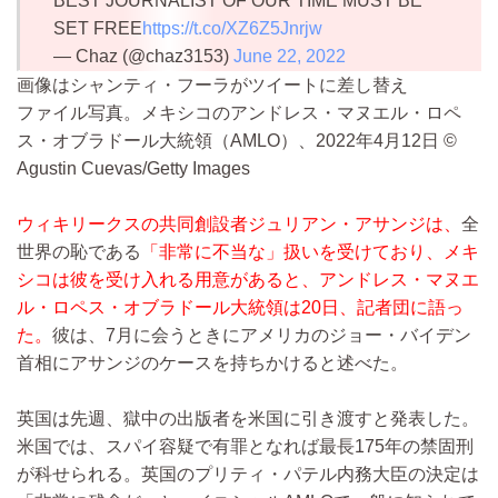
BEST JOURNALIST OF OUR TIME MUST BE
SET FREE
https://t.co/XZ6Z5Jnrjw
— Chaz (@chaz3153)
June 22, 2022
画像はシャンティ・フーラがツイートに差し替え
ファイル写真。メキシコのアンドレス・マヌエル・ロペ
ス・オブラドール大統領（AMLO）、2022年4月12日 ©
Agustin Cuevas/Getty Images
ウィキリークスの共同創設者ジュリアン・アサンジは、
全
世界の恥である
「非常に不当な」扱いを受けており、メキ
シコは彼を受け入れる用意があると、アンドレス・マヌエ
ル・ロペス・オブラドール大統領は20日、記者団に語っ
た。
彼は、7月に会うときにアメリカのジョー・バイデン
首相にアサンジのケースを持ちかけると述べた。
英国は先週、獄中の出版者を米国に引き渡すと発表した。
米国では、スパイ容疑で有罪となれば最長175年の禁固刑
が科せられる。英国のプリティ・パテル内務大臣の決定は