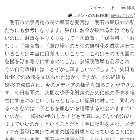
ツイート
Facebook
印刷
コメントのみ転載OK(
条件はこちら
)
明石市の泉房穂市長の率直な発言は、明石市民以外の私
たちにも参考になります。独自にお金が刷れるわけでもな
いのに、財政をやりくりをして「医療費」「保育料」「お
むつ」「給食費」「遊び場」の５つの無料化を成功させて
いることは本当に目覚ましいことで、これはそのまま国の
怠慢を浮き彫りにするのでした。参議院選挙も公示され、
今の自公政権には、さぞかし疎ましいのでしょう。先日も
NHKでの放映を見送られたばかりですが、その経緯も
SNSで発信され、今のメディアの様子を知ることができま
す。朝日新聞の、大胆な少子化対策のために他の予算を犠
牲にするのかというもっともらしい記事に対して、問われ
るべきなのは「子どもを産むのを躊躇する社会のままでい
いのか」 「海外の半分しか子ども予算にあてない配分の
ままでいいのか」ということだと丁寧に批判をされ、メデ
ィアが選挙に向けて与党の援護射撃となっていることに釘
を刺しています。明石市の政策が正しく伝われば、他の自