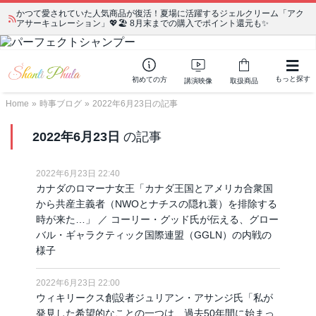
かつて愛されていた人気商品が復活！夏場に活躍するジェルクリーム「アク
アサーキュレーション」💖🏖️ 8月末までの購入でポイント還元も✨
もっと探す
初めての方
講演映像
取扱商品
Home
»
時事ブログ
»
2022年6月23日の記事
2022年6月23日
の記事
2022年6月23日 22:40
カナダのロマーナ女王「カナダ王国とアメリカ合衆国
から共産主義者（NWOとナチスの隠れ蓑）を排除する
時が来た…」 ／ コーリー・グッド氏が伝える、グロー
バル・ギャラクティック国際連盟（GGLN）の内戦の
様子
2022年6月23日 22:00
ウィキリークス創設者ジュリアン・アサンジ氏「私が
発見した希望的なことの一つは、過去50年間に始まっ