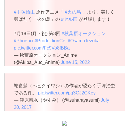
#手塚治虫
原作アニメ「
#火の鳥
」より、美しく
羽ばたく「火の鳥」の
#セル画
が登場します！
7月18日(月・祝) 第3回
#秋葉原オークション
#Phoenix
#ProductionCel
#OsamuTezuka
pic.twitter.com/Fc9Vo8fBBa
— 秋葉原オークション_Anime
(@Akiba_Auc_Anime)
June 15, 2022
蛇食鷲（ヘビクイワシ）の作者が恐らく手塚治虫
である件。
pic.twitter.com/pq3GJ2GKey
— 津原泰水（やすみ） (@tsuharayasumi)
July
20, 2017