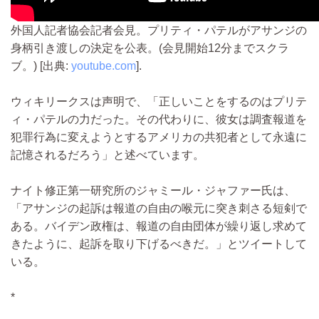
外国人記者協会記者会見。プリティ・パテルがアサンジの
身柄引き渡しの決定を公表。(会見開始12分までスクラ
ブ。) [出典:
youtube.com
].
ウィキリークスは声明で、「正しいことをするのはプリテ
ィ・パテルの力だった。その代わりに、彼女は調査報道を
犯罪行為に変えようとするアメリカの共犯者として永遠に
記憶されるだろう」と述べています。
ナイト修正第一研究所のジャミール・ジャファー氏は、
「アサンジの起訴は報道の自由の喉元に突き刺さる短剣で
ある。バイデン政権は、報道の自由団体が繰り返し求めて
きたように、起訴を取り下げるべきだ。」とツイートして
いる。
*