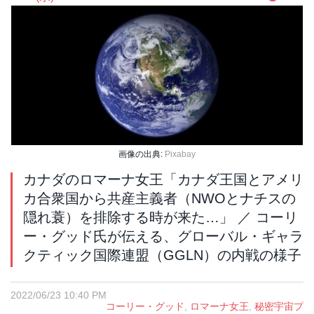
画像の出典:
Pixabay
カナダのロマーナ女王「カナダ王国とアメリ
カ合衆国から共産主義者（NWOとナチスの
隠れ蓑）を排除する時が来た…」 ／ コーリ
ー・グッド氏が伝える、グローバル・ギャラ
クティック国際連盟（GGLN）の内戦の様子
2022/06/23 10:40 PM
コーリー・グッド
,
ロマーナ女王
,
秘密宇宙プ