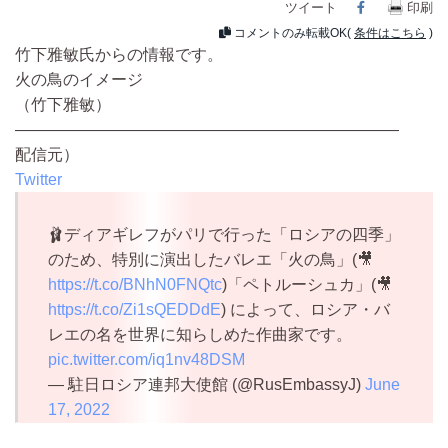
ツイート
Facebook
印刷
コメントのみ転載OK(
条件はこちら
)
竹下雅敏氏からの情報です。
火の鳥のイメージ
（竹下雅敏）
————————————————————————
配信元）
Twitter
🩰ディアギレフがパリで行った「ロシアの四季」
のため、特別に演出したバレエ「火の鳥」(🎥
https://t.co/BNhN0FNQtc
)「ペトルーシュカ」(🎥
https://t.co/Zi1sQEDDdE
) によって、ロシア・バ
レエの名を世界に知らしめた作曲家です。
pic.twitter.com/iq1nv48DSM
— 駐日ロシア連邦大使館 (@RusEmbassyJ)
June
17, 2022