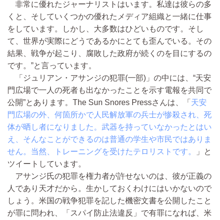
非常に優れたジャーナリストはいます。私達は彼らの多
くと、そしていくつかの優れたメディア組織と一緒に仕事
をしています。しかし、大多数はひどいものです。そし
て、世界が実際にどうであるかにとても歪んでいる。その
結果、戦争が起こり、腐敗した政府が続くのを目にするの
です。”と言っています。
「ジュリアン・アサンジの犯罪(一部)」の中には、“天安
門広場で一人の死者も出なかったことを示す電報を共同で
公開”とあります。The Sun Snores Pressさんは、「
天安
門広場の外、何箇所かで人民解放軍の兵士が惨殺され、死
体が晒し者になりました。武器を持っていなかったとはい
え、そんなことができるのは普通の学生や市民ではありま
せん。当然、トレーニングを受けたテロリストです。
」と
ツイートしています。
アサンジ氏の犯罪を権力者が許せないのは、彼が正義の
人であり天才だから。生かしておくわけにはいかないので
しょう。米国の戦争犯罪を記した機密文書を公開したこと
が罪に問われ、「スパイ防止法違反」で有罪になれば、米