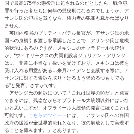
国で最高175年の懲役刑に処されるのだとしたら、戦争犯
罪を行った者たちは何年の懲役刑になるのでしょうか。ア
サンジ氏の犯罪を裁くなら、権力者の犯罪も裁かねばなり
ません。
英国内務省のプリティ・パテル長官が、アサンジ氏の米
国への身柄引き渡しを承認したことで、アサンジ氏は危機
的状況にあるのですが、メキシコのオブラドール大統領
が、“ウィキリークスの共同創設者ジュリアン・アサンジ
は…「非常に不当な」扱いを受けており、メキシコは彼を
受け入れる用意がある…来月バイデンと会談する際に、ア
サンジに対する告訴を取り下げるよう求めるつもりであ
る”と発言。さすがです。
アサンジ氏の起訴について「これは世界の恥だ」と発言
できるのは、残念ながらオブラドール大統領以外にはいな
いと思いますが、オブラドール大統領の発言に続くことは
可能です。
こちらのツイート
には、「アサンジ氏への各国
政府の援護が全世界的流れとなり、彼の解放として実現す
ることを望みます。」とあります。