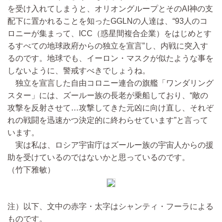
を受け入れてしまうと、オリオングループとそのAI神の支
配下に置かれることを知ったGGLNの人達は、“93人のコ
ロニーが集まって、ICC（惑星間複合企業）をはじめとす
るすべての地球政府からの独立を宣言”し、内戦に突入す
るのです。地球でも、イーロン・マスクが似たような事を
しないように、警戒すべきでしょうね。
独立を宣言した自由コロニー連合の旗艦「ワンダリング
スター」には、ズールー族の長老が乗船しており、“敵の
攻撃を反射させて…攻撃してきた元凶に向け直し、それぞ
れの戦闘を迅速かつ決定的に終わらせています”と言って
います。
実は私は、ロシア宇宙庁はズールー族の宇宙人からの援
助を受けているのではないかと思っているのです。
（竹下雅敏）
注）以下、文中の赤字・太字はシャンティ・フーラによる
ものです。