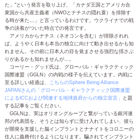
た」”という発言を取り上げ、「カナダ王国とアメリカ合
衆国から共産主義者（NWOとナチスの隠れ蓑）を排除す
る時が来た…」と言っているわけです。ウクライナでの戦
争の決着がついた時点での発言です。
アメリカからナチス（ネオコンを含む）が排除されれ
ば、ようやく日本も本当の独立に向けて動き出せるかも知
れません。その前に日本人の目を覚まさせる強烈な揺さぶ
りがあるかも知れませんが…。
コーリー・グッド氏は、グローバル・ギャラクティック
国際連盟（GGLN）の内戦の様子を伝えています。内戦に
至る詳しい経過は、
こちらのSphere Being Alliance
JAPANさんの「グローバル・ギャラクティック国際連盟
によるICCおよび関連する地球政府からの独立宣言」
と題
する記事をご覧ください。
GGLNは、実はオリオングループと繋がっている銀河連
邦の代表団を、そうとは知らずに受け入れてしまい、彼ら
が開発を支援した脳インプラントとナナイトをコロニーの
住人に義務付けるようになります。騙されてインプラント