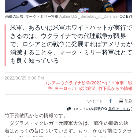
画像の出典: マーク・ミリー将軍
Author:U.S._Secretary_of_Defense
[CC BY]
米軍、あるいは米軍ホワイトハットが実行で
きるのは、ウクライナでの代理戦争が限界
で、ロシアとの戦争に発展すればアメリカが
消滅することを、マーク・ミリー将軍はとて
も良く知っている
2022/06/25 9:00 PM
ロシア―ウクライナ紛争(2022〜)
/
＊軍事・戦
争
,
ヨーロッパ
,
政治経済
,
竹下氏からの情報
ツイート
Facebook
印刷
コメントのみ転載OK(
条件はこちら
)
竹下雅敏氏からの情報です。
ダグラス・マクレガー元陸軍大佐は、“戦争の勝敗の決
着はとっくの昔についています。もう、かなり前にウクラ