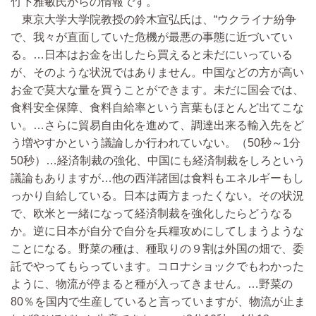
竹下雅敏氏からの情報です。
東京大学大学院教授の鈴木宣弘氏は、“ウクライナ紛争
で、我々が直面していた危機が最悪の事態に近づいてい
る。…日本はお金を出したら買えると未だにいっている
が、そのような状況ではありません。中国などの方が高い
お金で莫大な量を買うことができます。未だに国会では、
食料安全保障、食料自給率という言葉もほとんど出てこな
い。…さらに貿易自由化を進めて、調達出来る輸入先をど
う増やすかという議論しか行われていない。（50秒～1分
50秒）…経済制裁の強化、中国にも経済制裁をしろという
議論もありますが…他の西洋諸国は食料もエネルギーもし
っかり自給している。日本は両方まったくない。その状況
で、欧米と一緒になって経済制裁を強化したらどうなる
か。逆に日本が自分で自分を兵糧攻めにしてしまうような
ことになる。野菜の種は、種取りの９割は外国の畑で、委
託でやってもらっています。コロナショックでもわかった
ように、物流が停まると種が入ってきません。…野菜の
80％を国内で生産していると言っていますが、物流が止ま