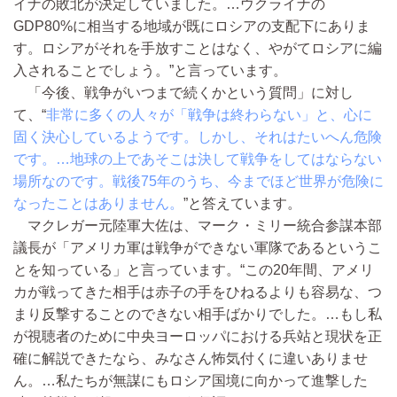
イナの敗北が決定していました。…ウクライナの
GDP80%に相当する地域が既にロシアの支配下にありま
す。ロシアがそれを手放すことはなく、やがてロシアに編
入されることでしょう。”と言っています。
「今後、戦争がいつまで続くかという質問」に対し
て、“
非常に多くの人々が「戦争は終わらない」と、心に
固く決心しているようです。しかし、それはたいへん危険
です。…地球の上であそこは決して戦争をしてはならない
場所なのです。戦後75年のうち、今までほど世界が危険に
なったことはありません。
”と答えています。
マクレガー元陸軍大佐は、マーク・ミリー統合参謀本部
議長が「アメリカ軍は戦争ができない軍隊であるというこ
とを知っている」と言っています。“この20年間、アメリ
カが戦ってきた相手は赤子の手をひねるよりも容易な、つ
まり反撃することのできない相手ばかりでした。…もし私
が視聴者のために中央ヨーロッパにおける兵站と現状を正
確に解説できたなら、みなさん怖気付くに違いありませ
ん。…私たちが無謀にもロシア国境に向かって進撃した