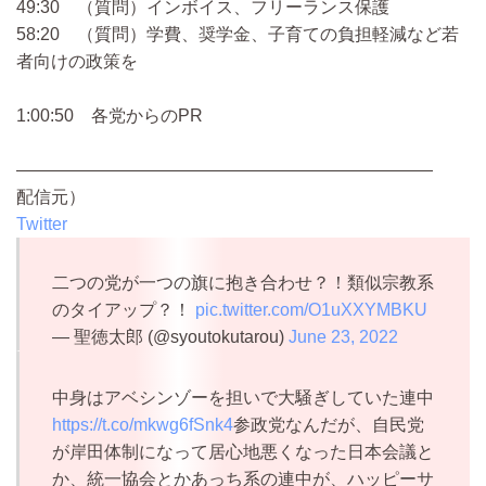
49:30 （質問）インボイス、フリーランス保護
58:20 （質問）学費、奨学金、子育ての負担軽減など若
者向けの政策を
1:00:50 各党からのPR
————————————————————————
配信元）
Twitter
二つの党が一つの旗に抱き合わせ？！類似宗教系
のタイアップ？！
pic.twitter.com/O1uXXYMBKU
— 聖徳太郎 (@syoutokutarou)
June 23, 2022
中身はアベシンゾーを担いで大騒ぎしていた連中
https://t.co/mkwg6fSnk4
参政党なんだが、自民党
が岸田体制になって居心地悪くなった日本会議と
か、統一協会とかあっち系の連中が、ハッピーサ