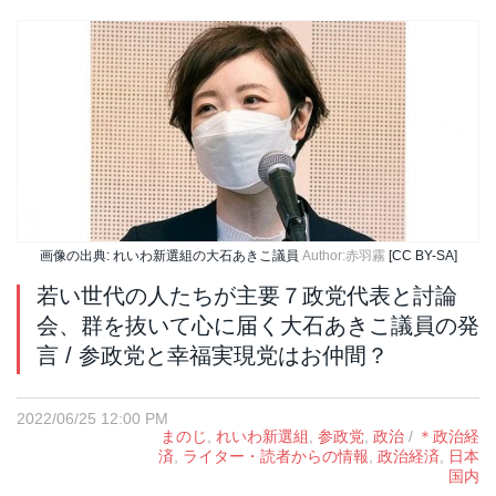
画像の出典: れいわ新選組の大石あきこ議員
Author:赤羽霧
[CC BY-SA]
若い世代の人たちが主要７政党代表と討論
会、群を抜いて心に届く大石あきこ議員の発
言 / 参政党と幸福実現党はお仲間？
2022/06/25 12:00 PM
まのじ
,
れいわ新選組
,
参政党
,
政治
/
＊政治経
済
,
ライター・読者からの情報
,
政治経済
,
日本
国内