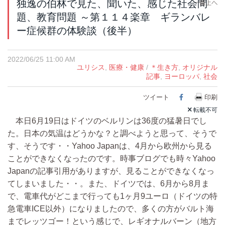
独逸の伯林で見た、聞いた、感じた社会問
題、教育問題 ～第１１４楽章 ギランバレ
ー症候群の体験談（後半）
2022/06/25 11:00 AM
ユリシス
,
医療・健康
/
＊生き方
,
オリジナル
記事
,
ヨーロッパ
,
社会
ツイート
Facebook
印刷
転載不可
本日6月19日はドイツのベルリンは36度の猛暑日でし
た。日本の気温はどうかな？と調べようと思って、そうで
す、そうです・・Yahoo Japanは、4月から欧州から見る
ことができなくなったのです。時事ブログでも時々Yahoo
Japanの記事引用がありますが、見ることができなくなっ
てしまいました・・。また、ドイツでは、6月から8月ま
で、電車代がどこまで行っても1ヶ月9ユーロ（ドイツの特
急電車ICE以外）になりましたので、多くの方がバルト海
までレッツゴー！という感じで、レギオナルバーン（地方