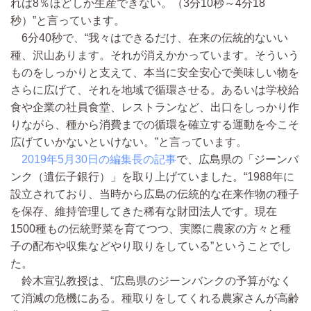
れば8％ほどしか生産できない。（3分10秒～4分18
秒）”と言っています。
6分40秒で、“我々はできるだけ、在来の伝統的ないい
種、沢山あります。それが消えかかっています。そういう
ものをしっかりと支えて、本当に安全安心で美味しい物を
さらに広げて、それを地域で循環させる。あるいは学校給
食や企業の社員食堂、レストランなど、出口をしっかり作
りながら、種から消費までの循環を確立する運動を今こそ
広げていかないといけない。”と言っています。
2019年5月30日の編集長の記事
で、広島県の「ジーンバ
ンク（遺伝子銀行）」を取り上げていました。“1988年に
設立されており、当時から広島の伝統的な在来作物の種子
を保存、維持管理してきた稀有な財団法人です。現在
1500種もの伝統野菜を育てつつ、実際に農家の方々と種
子の配布や収集などやり取りをしている”ということでし
た。
鈴木宣弘教授は、“広島県のジーンバンクの予算がなく
て消滅の危機にある。種取りをしてくれる農家さんが高齢