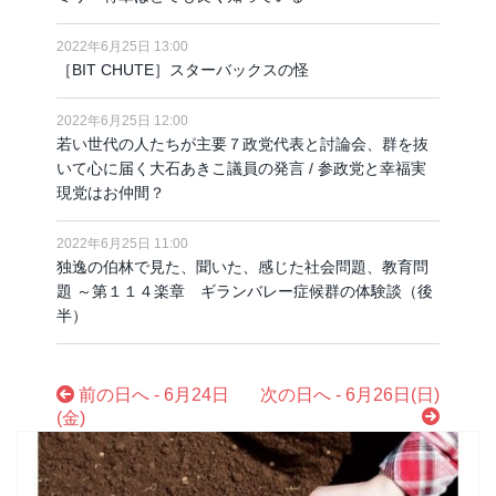
2022年6月25日 13:00
［BIT CHUTE］スターバックスの怪
2022年6月25日 12:00
若い世代の人たちが主要７政党代表と討論会、群を抜
いて心に届く大石あきこ議員の発言 / 参政党と幸福実
現党はお仲間？
2022年6月25日 11:00
独逸の伯林で見た、聞いた、感じた社会問題、教育問
題 ～第１１４楽章 ギランバレー症候群の体験談（後
半）
前の日へ - 6月24日
次の日へ - 6月26日(日)
(金)