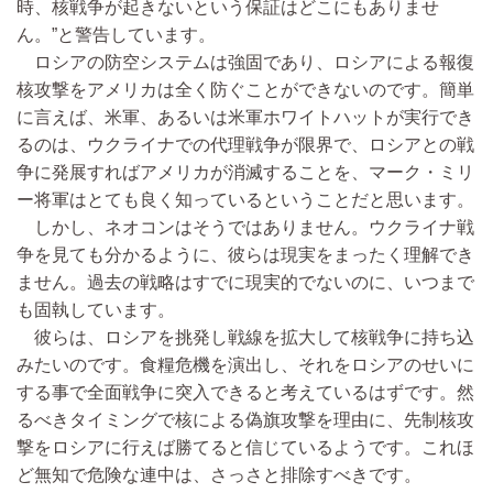
時、核戦争が起きないという保証はどこにもありませ
ん。”と警告しています。
ロシアの防空システムは強固であり、ロシアによる報復
核攻撃をアメリカは全く防ぐことができないのです。簡単
に言えば、米軍、あるいは米軍ホワイトハットが実行でき
るのは、ウクライナでの代理戦争が限界で、ロシアとの戦
争に発展すればアメリカが消滅することを、マーク・ミリ
ー将軍はとても良く知っているということだと思います。
しかし、ネオコンはそうではありません。ウクライナ戦
争を見ても分かるように、彼らは現実をまったく理解でき
ません。過去の戦略はすでに現実的でないのに、いつまで
も固執しています。
彼らは、ロシアを挑発し戦線を拡大して核戦争に持ち込
みたいのです。食糧危機を演出し、それをロシアのせいに
する事で全面戦争に突入できると考えているはずです。然
るべきタイミングで核による偽旗攻撃を理由に、先制核攻
撃をロシアに行えば勝てると信じているようです。これほ
ど無知で危険な連中は、さっさと排除すべきです。