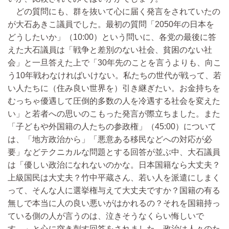
どの質問にも、群を抜いて心に届く発言をされていたの
が大石あきこ議員でした。最初の質問「2050年の日本を
どうしたいか」（10:00）という問いに、各党の最後に答
えた大石議員は「戦争と差別のない社会、貧困のない社
会」と一旦答えた上で「30年先のことを言うよりも、向こ
う10年戦わなければいけない。私たちの世代が戦って、若
い人たちに（住み良い世界を）引き継ぎたい。お金持ちを
むっちゃ優遇して圧倒的多数の人を冷遇する社会を変えた
い」と若者への思いのこもった発言が際立ちました。また
「子どもや外国籍の人たちの参政権」（45:00）について
は、「地方政治から」「悪意ある移民などへの対応が必
要」などテクニカルな問題とする回答が並ぶ中、大石議員
は「優しい政治になれないのかな。日本国籍なら大丈夫？
上級国民は大丈夫？竹中平蔵さん、若い人を派遣にしまく
って、そんな人に選挙権与えて大丈夫ですか？国籍の有る
無しで本当に人の良い悪いがはかれるの？それを国籍持っ
ている側の人が言うのは、泣きそうなくらい悔しいで
す。」と心に突き刺す回答をされました。政治は人々のた