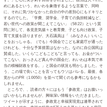
めにあるという、れいわを象徴するような言葉で、同時
に、それに気づかなかった自分の中の差別心にもドキリと
するのでした。「学費、奨学金、子育ての負担軽減など、
若い世代への政策が聞こえてこない」（58:22）という質
問に対して、各党意気揚々と教育費、子ども向け政策、子
育て支援を語りますが、大石議員は「（みなさん）いいこ
とをおっしゃる。（でも）今国会でこども家庭庁が通った
けれども、十分な予算措置はなかった。なのに自公国民は
賛成した。いくら“こどもこども”と言っても、お金がつい
てこない、おっさんど真ん中の国会だ。れいわは本気で本
当の積極財政をする。」と国会の状況も明かしました。そ
う、この場で良いことを言ってもウソはバレる。最後、各
党からのPR（1:0050）を並べて聞くのも参考になるかも
しれません。
ところで、、読者の方々にはもう「参政党」はお腹いっ
ぱいかもしれませんが、興味深い情報をいただきました。
ツイートが示すように、参政党と幸福実現党は連帯されて