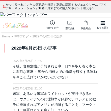
かつて愛されていた人気商品が復活！夏場に活躍するジェルクリーム「アク
アサーキュレーション」💖🏖️ 8月末までの購入でポイント還元も✨
もっと探す
初めての方
講演映像
取扱商品
Home
»
時事ブログ
»
2022年6月25日の記事
2022年6月25日
の記事
2022年6月25日 21:30
今後、食糧危機が予想される中、日本を取り巻く本当
に深刻な状況 ～種から消費までの循環を確立する運動
を今こそ広げていかないといけない
2022年6月25日 21:00
米軍、あるいは米軍ホワイトハットが実行できるの
は、ウクライナでの代理戦争が限界で、ロシアとの戦
争に発展すればアメリカが消滅することを、マーク・
ミリー将軍はとても良く知っている