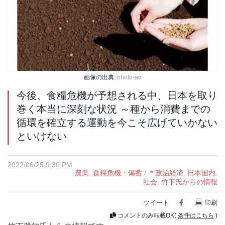
画像の出典:
photo-ac
今後、食糧危機が予想される中、日本を取り
巻く本当に深刻な状況 ～種から消費までの
循環を確立する運動を今こそ広げていかない
といけない
2022/06/25 9:30 PM
農業
,
食糧危機・備蓄
/
＊政治経済
,
日本国内
,
社会
,
竹下氏からの情報
ツイート
Facebook
印刷
コメントのみ転載OK(
条件はこちら
)