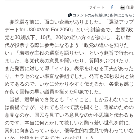
ツイート
Facebook
印刷
コメントのみ転載OK(
条件はこちら
)
参院選を前に、面白い企画がありました。「選挙アップ
デートfor U30 #Vote For 2050」という討論会で、主要7政
党と30歳以下、10代、20代の若い方々が参加し、若い世
代が投票する際に参考になるよう「政党の違いを知りた
い」「若者が主役の選挙を語りたい」という趣旨で行われ
ました。各党代表の意見を聞いたり、質問をぶつけたり、
また発言に対して即「イイね」表示を出せる工夫があった
り、ヤラセのない率直な番組でした。発言も30秒以内と決
めてあるので、いかに分かりやすく伝えるか、各党も感じ
が良く回転の早い議員を揃えた印象でした。
当然、選挙前で各党とも「イイこと」しか云わないこと
は前提ですが、それでも並べて話を聞くと、選挙のための
意見なのか、国民を見ている意見なのか不思議と伝わるも
のです。本当に何とかして欲しいと願う若い世代を前に、
真剣に向き合っているか、優等生的な意見で終わっていな
いか、比較されてみてはいかがでしょう。