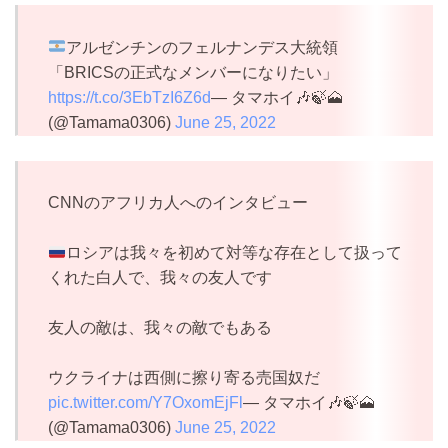
アルゼンチンのフェルナンデス大統領
「BRICSの正式なメンバーになりたい」
https://t.co/3EbTzI6Z6d
— タマホイ🎶🍃🗻
(@Tamama0306)
June 25, 2022
CNNのアフリカ人へのインタビュー
ロシアは我々を初めて対等な存在として扱って
くれた白人で、我々の友人です
友人の敵は、我々の敵でもある
ウクライナは西側に擦り寄る売国奴だ
pic.twitter.com/Y7OxomEjFl
— タマホイ🎶🍃🗻
(@Tamama0306)
June 25, 2022