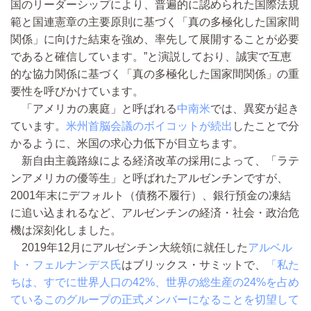
国のリーダーシップにより、普遍的に認められた国際法規
範と国連憲章の主要原則に基づく「真の多極化した国家間
関係」に向けた結束を強め、率先して展開することが必要
であると確信しています。”と演説しており、誠実で互恵
的な協力関係に基づく「真の多極化した国家間関係」の重
要性を呼びかけています。
「アメリカの裏庭」と呼ばれる
中南米
では、異変が起き
ています。
米州首脳会議のボイコットが続出
したことで分
かるように、米国の求心力低下が目立ちます。
新自由主義路線による経済改革の採用によって、「ラテ
ンアメリカの優等生」と呼ばれたアルゼンチンですが、
2001年末にデフォルト（債務不履行）、銀行預金の凍結
に追い込まれるなど、アルゼンチンの経済・社会・政治危
機は深刻化しました。
2019年12月にアルゼンチン大統領に就任した
アルベル
ト・フェルナンデス氏
はブリックス・サミットで、
「私た
ちは、すでに世界人口の42%、世界の総生産の24%を占め
ているこのグループの正式メンバーになることを切望して