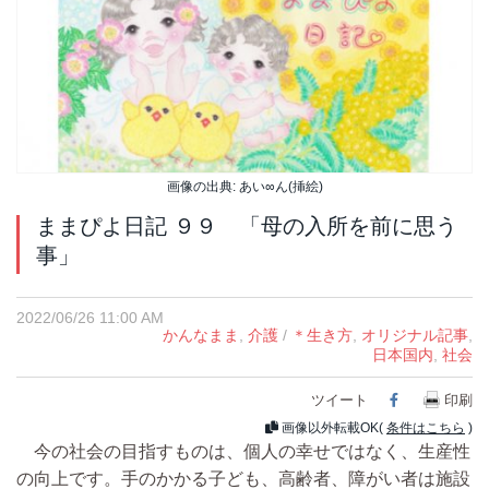
画像の出典: あい∞ん(挿絵)
ままぴよ日記 ９９ 「母の入所を前に思う
事」
2022/06/26 11:00 AM
かんなまま
,
介護
/
＊生き方
,
オリジナル記事
,
日本国内
,
社会
ツイート
Facebook
印刷
画像以外転載OK(
条件はこちら
)
今の社会の目指すものは、個人の幸せではなく、生産性
の向上です。手のかかる子ども、高齢者、障がい者は施設