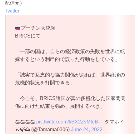
配信元）
Twitter
プーチン大統領
BRICSにて
「一部の国は、自らの経済政策の失敗を世界に転
嫁するという利己的で誤った行動をしている」
「誠実で互恵的な協力関係があれば、世界経済の
危機的状況を打開できる」
「今こそ、BRICS諸国が真の多極化した国家間関
係に向けた結束を強め、展開するべき」
👏👏👏👏
pic.twitter.com/kBX2ZvMteB
— タマホイ
🎶🍃🗻 (@Tamama0306)
June 24, 2022