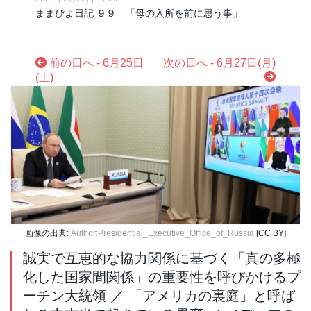
ままぴよ日記 ９９ 「母の入所を前に思う事」
前の日へ - 6月25日
次の日へ - 6月27日(月)
(土)
画像の出典:
Author:Presidential_Executive_Office_of_Russia
[CC BY]
誠実で互恵的な協力関係に基づく「真の多極
化した国家間関係」の重要性を呼びかけるプ
ーチン大統領 ／ 「アメリカの裏庭」と呼ば