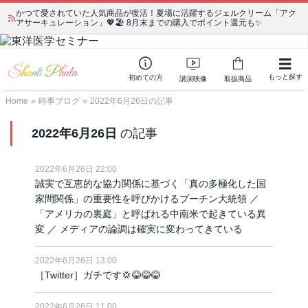
かつて愛されていた人気商品が復活！夏場に活躍するジェルクリーム「アク
宗教学講座 中級コース 第139回 明治以降の日本の闇３ 〜日本の黒幕た
アサーキュレーション」💖🏖️ 8月末までの購入でポイント還元も✨
ちの出自／在日が入り込むヤクザ／朝鮮進駐軍から始まったパチンコ利権
もっと探す
初めての方
講演映像
取扱商品
Home
»
時事ブログ
»
2022年6月26日の記事
2022年6月26日
の記事
2022年6月26日 22:00
誠実で互恵的な協力関係に基づく「真の多極化した国
家間関係」の重要性を呼びかけるプーチン大統領 ／
「アメリカの裏庭」と呼ばれる中南米で起きている異
変 ／ メディアの論調は確実に変わってきている
2022年6月26日 13:00
［Twitter］ガチです💢😂😂😂
2022年6月26日 11:00