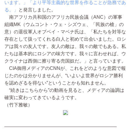
います。」「より平等主義的な世界を作ることが急務であ
る。」
と発言しました。
南アフリカ共和国のアフリカ民族会議（ANC）の軍事
組織MK（ウムコント・ウェ・シズウェ、「民族の槍」の
意）の退役軍人オブベイ・マベナ氏は、「私たちを対等な
存在として扱ってくれる白人と初めて出会いました。ロシ
アは我々の友人です。友人の敵は、我々の敵でもある。私
たちは基本的にロシアの味方です。我々に言わせれば、ウ
クライナは西側に擦り寄る売国奴だ。」と言っています。
CIA御用メディアのCNNが、これをどのような意図で報
じたのかは分かりませんが、“いよいよ世界がロシア勝利
を認めざるを得ない”ということかも知れません。
“続きはこちらから”の動画を見ると、メディアの論調は
確実に変わってきているようです。
（竹下雅敏）
————————————————————————