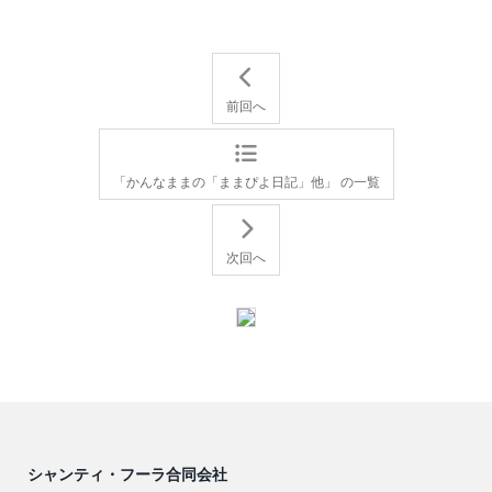
前回へ
「かんなままの「ままぴよ日記」他」 の一覧
次回へ
シャンティ・フーラ合同会社