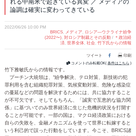
れる中南米で起きている異変 ／ メディアの
論調は確実に変わってきている
2022/06/26 10:00 PM
BRICS
,
メディア
,
ロシア―ウクライナ紛争
(2022〜)
,
対ロシア制裁とその反動
/
＊政治経
済
,
世界全体
,
社会
,
竹下氏からの情報
ツイート
Facebook
印刷
コメントのみ転載OK(
条件はこちら
)
竹下雅敏氏からの情報です。
プーチン大統領は、“紛争解決、テロ対策、新技術の犯
罪利用を含む組織犯罪対策、気候変動対策、危険な感染症
の蔓延などの問題を解決するためには、共に協力すること
が不可欠です。そしてもちろん、「誠実で互恵的な協力関
係」に基づいてのみ世界経済に生じた危機的状況を打開す
ることが可能です。一部の国は、マクロ経済政策における
自らの失敗を、金融メカニズムを使って世界に転嫁すると
いう利己的で誤った行動をしています。今こそ、BRICS諸