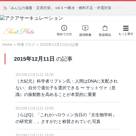
「みんなの備蓄・災害対策」 vol.4 〜断水・燃料不足・停電対策
NEW!
もっと探す
初めての方
講演映像
取扱商品
Home
»
時事ブログ
»
2015年12月11日の記事
2015年12月11日
の記事
2015年12月11日 19:30
［大紀元］科学者リプトン氏：人間はDNAに支配され
ない、自分で遺伝子を選択できる 〜 サットヴァ（意
識）の振動数を高めることが本質的に重要
2015年12月11日 19:00
［らばQ］「これがハロウィン当日の『古生物学科』
の研究室…」さすがだと称賛されていた写真
2015年12月11日 18:00