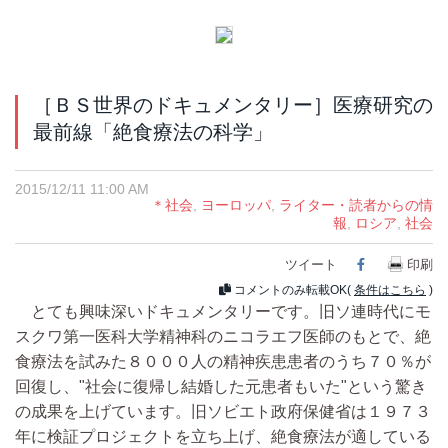
［ＢＳ世界のドキュメンタリー］医療研究の
最前線「絶食療法の科学」
2015/12/11 11:00 AM
＊社会
,
ヨーロッパ
,
ライター・読者からの情
報
,
ロシア
,
社会
ツイート
Facebook
印刷
コメントのみ転載OK(
条件はこちら
)
とても興味深いドキュメンタリーです。旧ソ連時代にモ
スクワ第一医科大学精神科のニコラエフ医師のもとで、絶
食療法を試みた８０００人の精神疾患患者のうち７０％が
回復し、"社会に復帰し結婚した元患者もいた"という驚き
の成果を上げています。旧ソビエト政府保健省は１９７３
年に検証プロジェクトを立ち上げ、絶食療法が適している