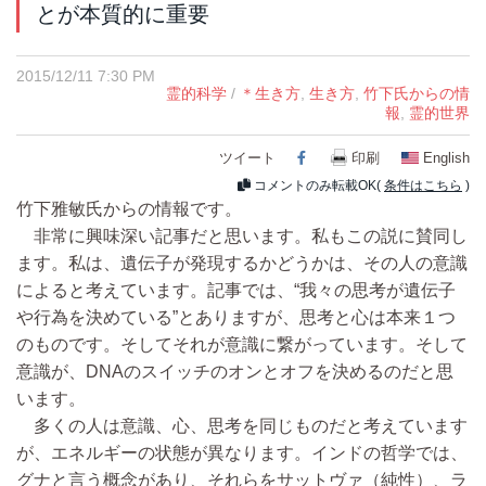
とが本質的に重要
2015/12/11 7:30 PM
霊的科学
/
＊生き方
,
生き方
,
竹下氏からの情
報
,
霊的世界
ツイート
Facebook
印刷
English
コメントのみ転載OK(
条件はこちら
)
竹下雅敏氏からの情報です。
非常に興味深い記事だと思います。私もこの説に賛同し
ます。私は、遺伝子が発現するかどうかは、その人の意識
によると考えています。記事では、“我々の思考が遺伝子
や行為を決めている”とありますが、思考と心は本来１つ
のものです。そしてそれが意識に繋がっています。そして
意識が、DNAのスイッチのオンとオフを決めるのだと思
います。
多くの人は意識、心、思考を同じものだと考えています
が、エネルギーの状態が異なります。インドの哲学では、
グナと言う概念があり、それらをサットヴァ（純性）、ラ