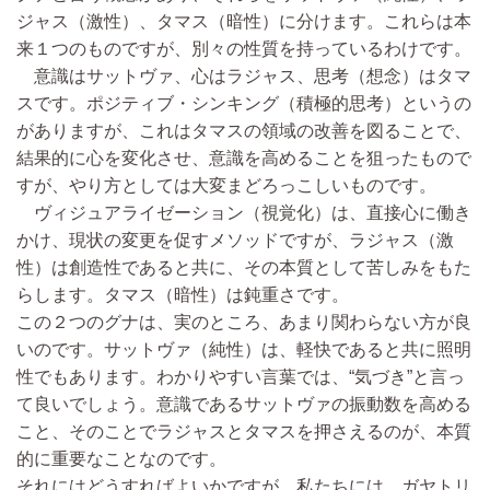
ジャス（激性）、タマス（暗性）に分けます。これらは本
来１つのものですが、別々の性質を持っているわけです。
意識はサットヴァ、心はラジャス、思考（想念）はタマ
スです。ポジティブ・シンキング（積極的思考）というの
がありますが、これはタマスの領域の改善を図ることで、
結果的に心を変化させ、意識を高めることを狙ったもので
すが、やり方としては大変まどろっこしいものです。
ヴィジュアライゼーション（視覚化）は、直接心に働き
かけ、現状の変更を促すメソッドですが、ラジャス（激
性）は創造性であると共に、その本質として苦しみをもた
らします。タマス（暗性）は鈍重さです。
この２つのグナは、実のところ、あまり関わらない方が良
いのです。サットヴァ（純性）は、軽快であると共に照明
性でもあります。わかりやすい言葉では、“気づき”と言っ
て良いでしょう。意識であるサットヴァの振動数を高める
こと、そのことでラジャスとタマスを押さえるのが、本質
的に重要なことなのです。
それにはどうすればよいかですが、私たちには、ガヤトリ