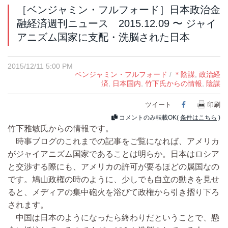
［ベンジャミン・フルフォード］日本政治金
融経済週刊ニュース 2015.12.09 〜 ジャイ
アニズム国家に支配・洗脳された日本
2015/12/11 5:00 PM
ベンジャミン・フルフォード
/
＊陰謀
,
政治経
済
,
日本国内
,
竹下氏からの情報
,
陰謀
ツイート
Facebook
印刷
コメントのみ転載OK(
条件はこちら
)
竹下雅敏氏からの情報です。
時事ブログのこれまでの記事をご覧になれば、アメリカ
がジャイアニズム国家であることは明らか。日本はロシア
と交渉する際にも、アメリカの許可が要るほどの属国なの
です。鳩山政権の時のように、少しでも自立の動きを見せ
ると、メディアの集中砲火を浴びて政権から引き摺り下ろ
されます。
中国は日本のようになったら終わりだということで、懸