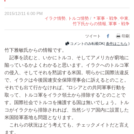
2015/12/11 6:00 PM
イラク情勢
,
トルコ情勢
/
＊軍事・戦争
,
中東
,
竹下氏からの情報
,
軍事・戦争
ツイート
Facebook
印刷
コメントのみ転載OK(
条件はこちら
)
竹下雅敏氏からの情報です。
記事を読むと、いかにトルコ、そしてアメリカが窮地に
陥っているかよくわかると思います。イラクへのトルコ軍
の侵入、そしてそれを黙認する米国。明らかに国際法違反
で、イラクは今後国連安全保障理事会に訴えるとのこと。
それでも出て行かなければ、“ロシアとの共同軍事行動を
取って、トルコ軍をイラク領土から排除する”とのことで
す。国際社会でトルコを擁護する国は無いでしょう。トル
コがイラクから排除されれば、当然シリア国内に設置した
米国陸軍基地も問題となります。
これらの状況はどう考えても、チェックメイトだと言え
ます。