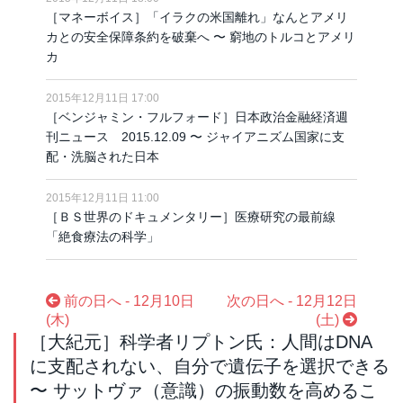
［マネーボイス］「イラクの米国離れ」なんとアメリ
カとの安全保障条約を破棄へ 〜 窮地のトルコとアメリ
カ
2015年12月11日 17:00
［ベンジャミン・フルフォード］日本政治金融経済週
刊ニュース 2015.12.09 〜 ジャイアニズム国家に支
配・洗脳された日本
2015年12月11日 11:00
［ＢＳ世界のドキュメンタリー］医療研究の最前線
「絶食療法の科学」
前の日へ - 12月10日
次の日へ - 12月12日
(木)
(土)
［大紀元］科学者リプトン氏：人間はDNA
に支配されない、自分で遺伝子を選択できる
〜 サットヴァ（意識）の振動数を高めるこ