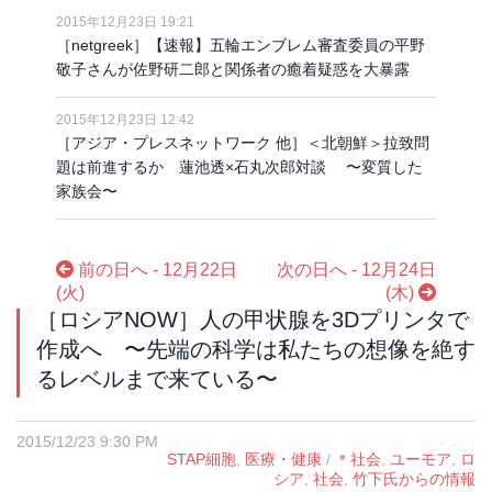
2015年12月23日 19:21
［netgreek］【速報】五輪エンブレム審査委員の平野
敬子さんが佐野研二郎と関係者の癒着疑惑を大暴露
2015年12月23日 12:42
［アジア・プレスネットワーク 他］＜北朝鮮＞拉致問
題は前進するか 蓮池透×石丸次郎対談 〜変質した
家族会〜
前の日へ - 12月22日
次の日へ - 12月24日
(火)
(木)
［ロシアNOW］人の甲状腺を3Dプリンタで
作成へ 〜先端の科学は私たちの想像を絶す
るレベルまで来ている〜
2015/12/23 9:30 PM
STAP細胞
,
医療・健康
/
＊社会
,
ユーモア
,
ロ
シア
,
社会
,
竹下氏からの情報