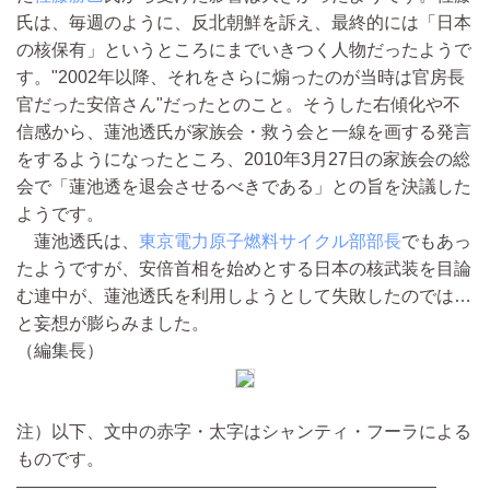
氏は、毎週のように、反北朝鮮を訴え、最終的には「日本
の核保有」というところにまでいきつく人物だったようで
す。"2002年以降、それをさらに煽ったのが当時は官房長
官だった安倍さん"だったとのこと。そうした右傾化や不
信感から、蓮池透氏が家族会・救う会と一線を画する発言
をするようになったところ、2010年3月27日の家族会の総
会で「蓮池透を退会させるべきである」との旨を決議した
ようです。
蓮池透氏は、
東京電力原子燃料サイクル部部長
でもあっ
たようですが、安倍首相を始めとする日本の核武装を目論
む連中が、蓮池透氏を利用しようとして失敗したのでは…
と妄想が膨らみました。
（編集長）
注）以下、文中の赤字・太字はシャンティ・フーラによる
ものです。
————————————————————————