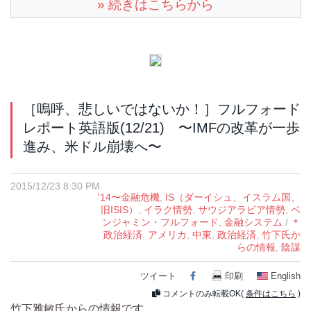
» 続きはこちらから
［嗚呼、悲しいではないか！］フルフォード
レポート英語版(12/21) 〜IMFの改革が一歩
進み、米ドル崩壊へ〜
2015/12/23 8:30 PM
'14〜金融危機
,
IS（ダーイシュ、イスラム国、
旧ISIS）
,
イラク情勢
,
サウジアラビア情勢
,
ベ
ンジャミン・フルフォード
,
金融システム
/
＊
政治経済
,
アメリカ
,
中東
,
政治経済
,
竹下氏か
らの情報
,
陰謀
ツイート
Facebook
印刷
English
コメントのみ転載OK(
条件はこちら
)
竹下雅敏氏からの情報です。