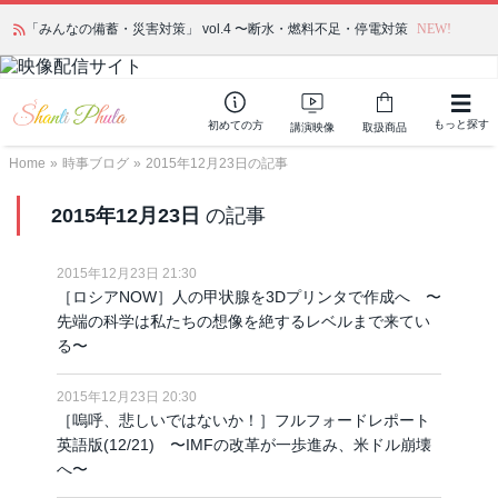
「みんなの備蓄・災害対策」 vol.4 〜断水・燃料不足・停電対策
NEW!
もっと探す
初めての方
講演映像
取扱商品
Home
»
時事ブログ
»
2015年12月23日の記事
2015年12月23日
の記事
2015年12月23日 21:30
［ロシアNOW］人の甲状腺を3Dプリンタで作成へ 〜
先端の科学は私たちの想像を絶するレベルまで来てい
る〜
2015年12月23日 20:30
［嗚呼、悲しいではないか！］フルフォードレポート
英語版(12/21) 〜IMFの改革が一歩進み、米ドル崩壊
へ〜