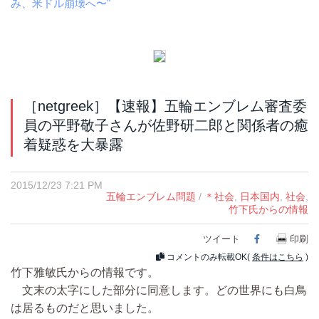
み、米ドル崩壊へ〜"
［netgreek］【速報】五輪エンブレム審査委
員の平野敬子さんが佐野研二郎と関係者の癒
着疑惑を大暴露
2015/12/23 7:21 PM
五輪エンブレム問題
/
＊社会
,
日本国内
,
社会
,
竹下氏からの情報
ツイート
Facebook
印刷
コメントのみ転載OK(
条件はこちら
)
竹下雅敏氏からの情報です。
文末の太字にした部分に同意します。どの世界にも白鳥
は居るものだと思いました。