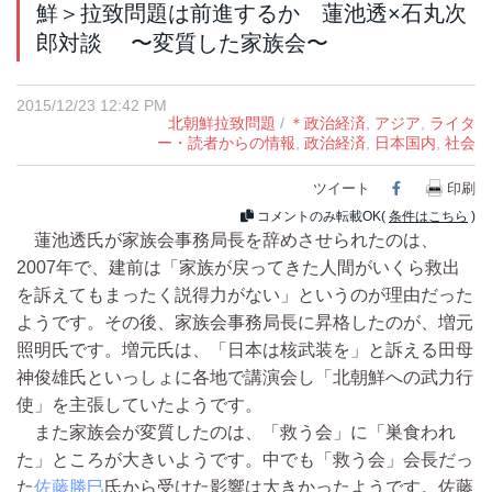
鮮＞拉致問題は前進するか 蓮池透×石丸次
郎対談 〜変質した家族会〜
2015/12/23 12:42 PM
北朝鮮拉致問題
/
＊政治経済
,
アジア
,
ライタ
ー・読者からの情報
,
政治経済
,
日本国内
,
社会
ツイート
Facebook
印刷
コメントのみ転載OK(
条件はこちら
)
蓮池透氏が家族会事務局長を辞めさせられたのは、
2007年で、建前は「家族が戻ってきた人間がいくら救出
を訴えてもまったく説得力がない」というのが理由だった
ようです。その後、家族会事務局長に昇格したのが、増元
照明氏です。増元氏は、「日本は核武装を」と訴える田母
神俊雄氏といっしょに各地で講演会し「北朝鮮への武力行
使」を主張していたようです。
また家族会が変質したのは、「救う会」に「巣食われ
た」ところが大きいようです。中でも「救う会」会長だっ
た
佐藤勝巳
氏から受けた影響は大きかったようです。佐藤