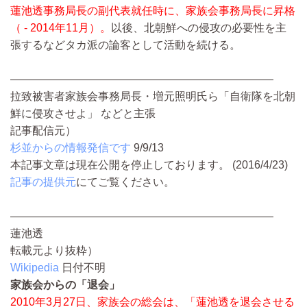
蓮池透事務局長の副代表就任時に、家族会事務局長に昇格
（ - 2014年11月）。
以後、北朝鮮への侵攻の必要性を主
張するなどタカ派の論客として活動を続ける。
————————————————————————
拉致被害者家族会事務局長・増元照明氏ら「自衛隊を北朝
鮮に侵攻させよ」 などと主張
記事配信元）
杉並からの情報発信です
9/9/13
本記事文章は現在公開を停止しております。 (2016/4/23)
記事の提供元
にてご覧ください。
————————————————————————
蓮池透
転載元より抜粋）
Wikipedia
日付不明
家族会からの「退会」
2010年3月27日、家族会の総会は、「蓮池透を退会させる