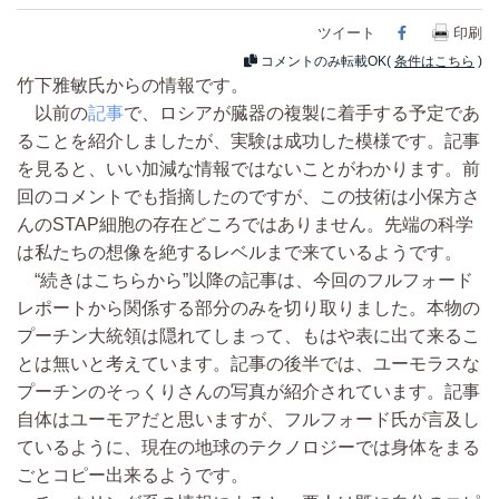
ツイート
Facebook
印刷
コメントのみ転載OK(
条件はこちら
)
竹下雅敏氏からの情報です。
以前の
記事
で、ロシアが臓器の複製に着手する予定であ
ることを紹介しましたが、実験は成功した模様です。記事
を見ると、いい加減な情報ではないことがわかります。前
回のコメントでも指摘したのですが、この技術は小保方さ
んのSTAP細胞の存在どころではありません。先端の科学
は私たちの想像を絶するレベルまで来ているようです。
“続きはこちらから”以降の記事は、今回のフルフォード
レポートから関係する部分のみを切り取りました。本物の
プーチン大統領は隠れてしまって、もはや表に出て来るこ
とは無いと考えています。記事の後半では、ユーモラスな
プーチンのそっくりさんの写真が紹介されています。記事
自体はユーモアだと思いますが、フルフォード氏が言及し
ているように、現在の地球のテクノロジーでは身体をまる
ごとコピー出来るようです。