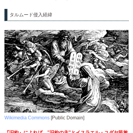
タルムード侵入経緯
Wikimedia Commons
[Public Domain]
『旧約』によれば、”旧約の主”とイスラエル・ユダヤ民族