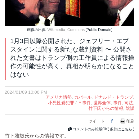
画像の出典:
Wikimedia_Commons
[Public Domain]
1月3日以降公開された、ジェフリー・エプ
スタインに関する新たな裁判資料 〜 公開さ
れた文書はトランプ側の工作員による情報操
作の可能性が高く、真相が明らかになること
はない
2024/01/09 10:00 PM
アメリカ情勢
,
カバール
,
ドナルド・トランプ
,
小児性愛犯罪
/
＊事件
,
世界全体
,
事件
,
司法
,
竹下氏からの情報
,
陰謀
ツイート
印刷
Facebook
コメントのみ転載OK(
条件はこちら
)
竹下雅敏氏からの情報です。