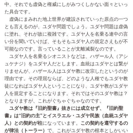
中、それでも虚偽と権威にしがみつくしかない面々といっ
た具合です。
虚偽にまみれた地上世界が建設されていった原点の一つ
とも言えるのが、ユダヤ問題でしょう。ユダヤ問題は虚偽
に塗れ、それが故に複雑です。ユダヤ人を名乗る連中の言
い分を聞いていけば、そもそもユダヤ人の規定さえもが不
可能なのです。言っていることが支離滅裂なのです。
ユダヤ人を名乗るシオニストなどは、ハザール人（アシ
ュケナジ）をユダヤ人だとします。血統はユダヤとは繋が
りませんが、ハザール人はユダヤ教に改宗したというのが
理由です。その理屈ならば、どのような人種でもユダヤ教
徒になればユダヤ人ということになり、ユダヤ教がユダヤ
人を規定することになります。それではそのユダヤ教は？
となりますが、これがぐちゃぐちゃなのです。
ユダヤ教は『旧約聖書』抜きには成立せず、『旧約聖
書』は“旧約の主”とイスラエル・ユダヤ民族（血統ユダヤ
人）との契約が柱
になっています。
この契約を遵守するの
が律法（トーラー）
で、これがユダヤ教の根本としかいい