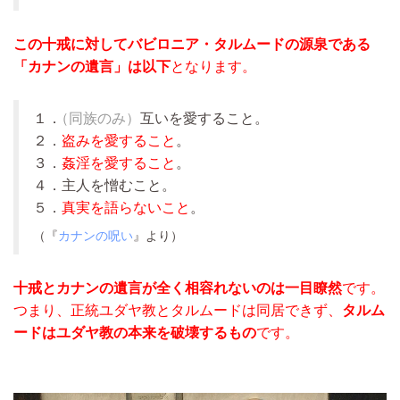
この十戒に対してバビロニア・タルムードの源泉である
「カナンの遺言」は以下
となります。
１
．
（同族のみ）
互いを愛すること。
２．
盗みを愛すること
。
３．
姦淫を愛すること
。
４．主人を憎むこと。
５．
真実を語らないこと
。
（『
カナンの呪い
』より）
十戒とカナンの遺言が全く相容れないのは一目瞭然
です。
つまり、正統ユダヤ教とタルムードは同居できず、
タルム
ードはユダヤ教の本来を破壊するもの
です。