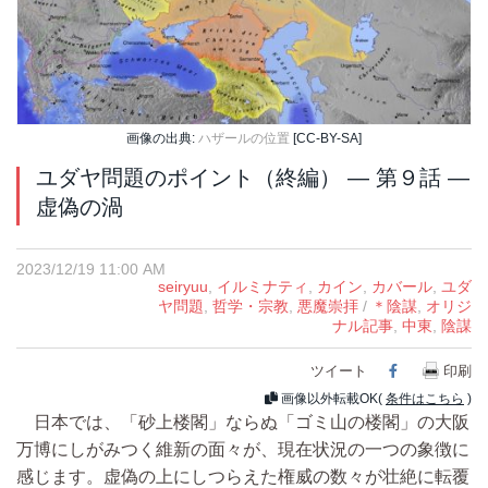
画像の出典:
ハザールの位置
[CC-BY-SA]
ユダヤ問題のポイント（終編） ― 第９話 ―
虚偽の渦
2023/12/19 11:00 AM
seiryuu
,
イルミナティ
,
カイン
,
カバール
,
ユダ
ヤ問題
,
哲学・宗教
,
悪魔崇拝
/
＊陰謀
,
オリジ
ナル記事
,
中東
,
陰謀
ツイート
印刷
Facebook
画像以外転載OK(
条件はこちら
)
日本では、「砂上楼閣」ならぬ「ゴミ山の楼閣」の大阪
万博にしがみつく維新の面々が、現在状況の一つの象徴に
感じます。虚偽の上にしつらえた権威の数々が壮絶に転覆