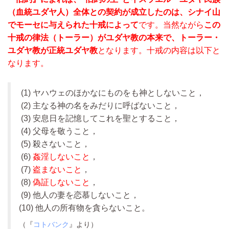
（血統ユダヤ人）全体との契約が成立したのは、シナイ山
でモーセに与えられた十戒によって
です。当然ながら
この
十戒の律法（トーラー）がユダヤ教の本来で、トーラー・
ユダヤ教が正統ユダヤ教
となります。十戒の内容は以下と
なります。
(1) ヤハウェのほかなにものをも神としないこと，
(2) 主なる神の名をみだりに呼ばないこと，
(3) 安息日を記憶してこれを聖とすること，
(4) 父母を敬うこと，
(5) 殺さないこと，
(6)
姦淫しないこと
，
(7)
盗まないこと
，
(8)
偽証しないこと
，
(9) 他人の妻を恋慕しないこと，
(10) 他人の所有物を貪らないこと。
（『
コトバンク
』より）