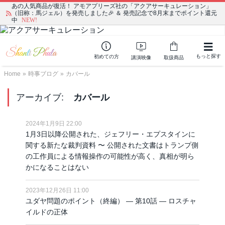
あの人気商品が復活！ アモアプリーズ社の「アクアサーキュレーション」
（旧称：馬ジェル）を発売しました🎉 ＆ 発売記念で8月末までポイント還元
中
NEW!
もっと探す
初めての方
講演映像
取扱商品
Home
»
時事ブログ
»
カバール
アーカイブ:
カバール
2024年1月9日 22:00
1月3日以降公開された、ジェフリー・エプスタインに
関する新たな裁判資料 〜 公開された文書はトランプ側
の工作員による情報操作の可能性が高く、真相が明ら
かになることはない
2023年12月26日 11:00
ユダヤ問題のポイント（終編） ― 第10話 ― ロスチャ
イルドの正体