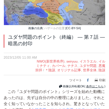
画像の出典:
ハザールの位置
[CC-BY-SA]
ユダヤ問題のポイント（終編） ― 第７話 ―
暗黒の封印
2023/12/05 11:00 AM
NWO(新世界秩序)
,
seiryuu
,
イスラエル
,
イル
ミナティ
,
カバール
,
ナチス
,
ユダヤ問題
,
悪魔
崇拝
/
＊陰謀
,
オリジナル記事
,
世界全体
,
陰謀
ツイート
印刷
Facebook
画像以外転載OK(
条件はこちら
)
この『ユダヤ問題のポイント』シリーズを始めた動機に
あったのは、先ずは自分の中の整理にありました。それと
全く知っていなかったことを知らされ、驚きとなっていた