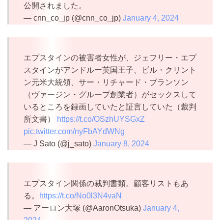
公開されました。
— cnn_co_jp (@cnn_co_jp)
January 4, 2024
エプスタインの被害者女性が、ジェフリー・エプ
スタインがアンドルー英国王子、ビル・クリント
ン元米大統領、サー・リチャード・ブランソン
（ヴァージン・グループ創業者）がセックスして
いるところを録画していたと証言していた（裁判
所文書）
https://t.co/OSzhUYSGxZ
pic.twitter.com/nyFbAYdWNg
— J Sato (@j_sato)
January 8, 2024
エプスタイン関係の裁判書類。顧客リストもあ
る。
https://t.co/No0l3N4vaN
— アーロン大塚 (@AaronOtsuka)
January 4,