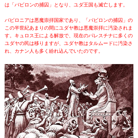
は「バビロンの捕囚」となり、ユダ王国も滅亡します。
バビロニアは悪魔崇拝国家であり、「バビロンの捕囚」の
この半世紀あまりの間にユダヤ教は悪魔崇拝に汚染されま
す。キュロス王による解放で、現在のパレスチナに多くの
ユダヤの民は移りますが、ユダヤ教はタルムードに汚染さ
れ、カナン人も多く紛れ込んでいたのです。