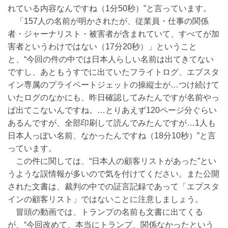
れている内容なんですね（1分50秒）”と言っています。
「157人の名前が明かされたが、従業員・仕事の関係
者・ジャーナリスト・被害者が含まれていて、すべてが加
害者というわけではない（17分20秒）」ということ
と、“今回の件の中では日本人らしい名前は出てきてない
ですし、あともうすでに出ていたフライトログ、エプスタ
イン専属のプライベートジェットの操縦士が…つけ続けて
いたログのなかにも、昨日確認してみたんですが名前やっ
ぱ出てこないんですね。…とりあえず120ページ分ぐらい
あるんですが、全部印刷して読んでみたんですが…1人も
日本人っぽい名前、なかったんですね（18分10秒）”と言
っています。
この件に関しては、“日本人の顧客リストがあった”とい
うような誤情報が多いので気を付けてください。また公開
された文書は、裁判の中での証言記録であって「エプスタ
インの顧客リスト」ではないことに注意しましょう。
冒頭の動画では、トランプの名前も文書に出てくる
が、“今回改めて、本当にトランプ、関係なかったという