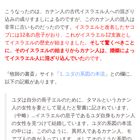
こうなったのは、カナン人の古代イスラエル人への混ざり
込みの成りすましによるのですが、このカナン人の混入は
非常に古いものだったのです。
イスラエルと改名したヤコ
ブには12名の息子がおり、これがイスラエル12支族とし
てイスラエルの歴史が始まりました。
そして驚くべきこと
に、そのイスラエルの始まりからカナン人は、婚姻によっ
てイスラエル人に混ざり込んでいた
のです。
『牧師の書斎』サイト「
1. ユダの系図の本流
」との欄に、
以下の記載があります。
ユダは自分の長子エルのために、タマルというカナン
人の女性を妻として迎えたと聖書に記されています。
（中略）...
イスラエルの息子であるユダ自身もカナン人
の女性を見つけて結婚しています。ユダの系図の本流
の中には、こののように、異邦人であるカナン人、モ
アブ人の血が入っています。そしてそのような系図の