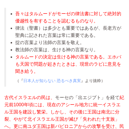
吾々はタルムードがモーゼの律法書に対して絶対的
優越性を有することを認むるものなり。
律法（聖書）は多少とも重要ではあるが、長老方が
聖典に記された言葉は常に重要である。
掟の言葉より法師の言葉を敬え。
教法師の言葉は、生ける神の言葉なり。
タルムードの決定は生ける神の言葉である。エホバ
も天国で問題が起きたときは、現世のラビに意見を
聞き給う。
（『
日本人が知らない 恐るべき真実
』より抜粋）
古代イスラエルの民は、
モーセの「出エジプト」を経て
紀
元前1000年頃には、現在の
アシール地方
に統一イスラエ
ル王国を建設し繁栄
。しかし、その後に王国は南北に分
裂、やがて北イスラエル王国が滅び「失われた十支族」
へ。更に南ユダ王国は新バビロニアからの攻撃を受け、民