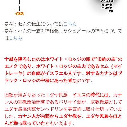
参考：セムの転生については
こちら
参考：ハムの一族を神格化したシュメールの神々について
は
こちら
十戒を降ろしたのはホワイト・ロッジの頭で“旧約の主”の
エノクであり、ホワイト・ロッジの主力であるセム（マイ
トレーヤ）の血統がイスラエル人
です。
対するカナンはブ
ラック・ロッジの中核にあった者
なのです。
﹅
旧
敵が混ざりあったユダヤ民族、
イエスの時代には、
カナ
ン人の宗教政治部隊であるパリサイ派が、宗教権威として
ユダヤ最高法院サンヘドリンを実質的に取り仕切っていま
した。
カナン人が内部からユダヤ教を、ユダヤ民族をほと
んど乗っ取っていた
ともいえます。