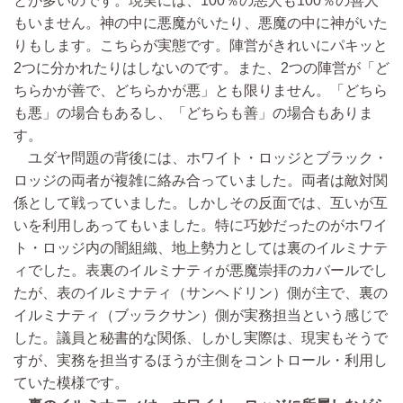
とが多いのです。現実には、100％の悪人も100％の善人
もいません。神の中に悪魔がいたり、悪魔の中に神がいた
りもします。こちらが実態です。陣営がきれいにパキッと
2つに分かれたりはしないのです。また、2つの陣営が「ど
ちらかが善で、どちらかが悪」とも限りません。「どちら
も悪」の場合もあるし、「どちらも善」の場合もありま
す。
ユダヤ問題の背後には、ホワイト・ロッジとブラック・
ロッジの両者が複雑に絡み合っていました。両者は敵対関
係として戦っていました。しかしその反面では、互いが互
いを利用しあってもいました。特に巧妙だったのがホワイ
ト・ロッジ内の闇組織、地上勢力としては裏のイルミナテ
ィでした。表裏のイルミナティが悪魔崇拝のカバールでし
たが、表のイルミナティ（サンヘドリン）側が主で、裏の
イルミナティ（ブッラクサン）側が実務担当という感じで
した。議員と秘書的な関係、しかし実際は、現実もそうで
すが、実務を担当するほうが主側をコントロール・利用し
ていた模様です。