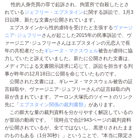
性的人身売買の罪で起訴され、拘置所で自殺したとさ
れている
ジェフリー・エプスタイン
に関する訴訟で、1月3
日以降、新たな文書が公開されています。
エプスタインから性的虐待を受けたと主張する
ヴァージ
ニア･ジュフリー
さんが起こした2015年の民事訴訟で、ヴ
ァージニア･ジュフリーさんはエプスタインの元恋人で長
年の共犯者だった
ギレーヌ・マクスウェル
被告が虐待に協
力していたと訴えていました。新たに公開された文書は、
メディアによる文書開示請求に応じて、訴訟を担当する判
事が昨年の12月18日に公開を命じていたものです。
公開された文書には、ギレーヌ・マクスウェル被告の証
言録取や、ヴァージニア･ジュフリーさんの証言録取の内
容が含まれています。アーロン大塚氏のツイートのリンク
先に「
エプスタイン関係の裁判書類
」があります。
この膨大な量の裁判資料を分かりやすく解説しているの
が冒頭の動画です。「現時点で合計943ページの裁判資料
が公開されているが、全てではないし、黒塗りされたまま
のものもある（1分30秒）」ということで、“本当に限定さ