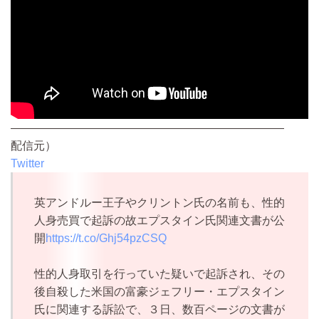
————————————————————————
配信元）
Twitter
英アンドルー王子やクリントン氏の名前も、性的
人身売買で起訴の故エプスタイン氏関連文書が公
開
https://t.co/Ghj54pzCSQ
性的人身取引を行っていた疑いで起訴され、その
後自殺した米国の富豪ジェフリー・エプスタイン
氏に関連する訴訟で、３日、数百ページの文書が