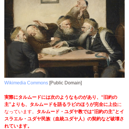
Wikimedia Commons
[Public Domain]
実際にタルムードには次のようなものがあり、“旧約の
主”よりも、タルムードを語るラビのほうが完全に上位
に
なっています。
タルムード・ユダヤ教では“旧約の主”とイ
スラエル・ユダヤ民族（血統ユダヤ人）の契約など破壊さ
れています。