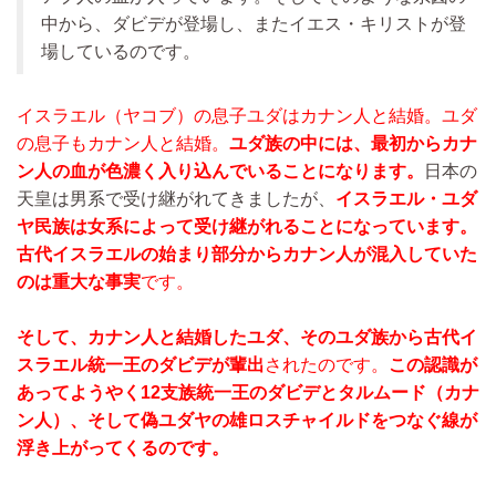
中から、ダビデが登場し、またイエス・キリストが登
場しているのです。
イスラエル（ヤコブ）の息子ユダはカナン人と結婚。ユダ
の息子もカナン人と結婚。
ユダ族の中には、最初からカナ
ン人の血が色濃く入り込んでいることになります。
日本の
天皇は男系で受け継がれてきましたが、
イスラエル・ユダ
ヤ民族は女系によって受け継がれることになっています。
古代イスラエルの始まり部分からカナン人が混入していた
のは重大な事実
です。
そして、カナン人と結婚したユダ、そのユダ族から
古代イ
スラエル統一王のダビデ
が輩出
されたのです。
この認識が
あってようやく12支族統一王のダビデとタルムード（カナ
ン人）、そして偽ユダヤの雄ロスチャイルドをつなぐ線が
浮き上がってくるのです。