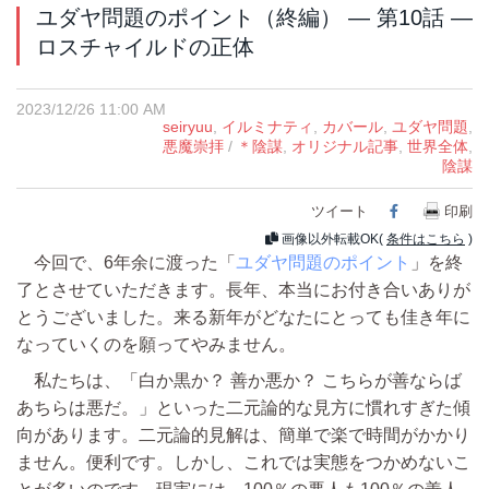
ユダヤ問題のポイント（終編） ― 第10話 ―
ロスチャイルドの正体
2023/12/26 11:00 AM
seiryuu
,
イルミナティ
,
カバール
,
ユダヤ問題
,
悪魔崇拝
/
＊陰謀
,
オリジナル記事
,
世界全体
,
陰謀
ツイート
印刷
Facebook
画像以外転載OK(
条件はこちら
)
今回で、6年余に渡った「
ユダヤ問題のポイント
」を終
了とさせていただきます。長年、本当にお付き合いありが
とうございました。来る新年がどなたにとっても佳き年に
なっていくのを願ってやみません。
私たちは、「白か黒か？ 善か悪か？ こちらが善ならば
あちらは悪だ。」といった二元論的な見方に慣れすぎた傾
向があります。二元論的見解は、簡単で楽で時間がかかり
ません。便利です。しかし、これでは実態をつかめないこ