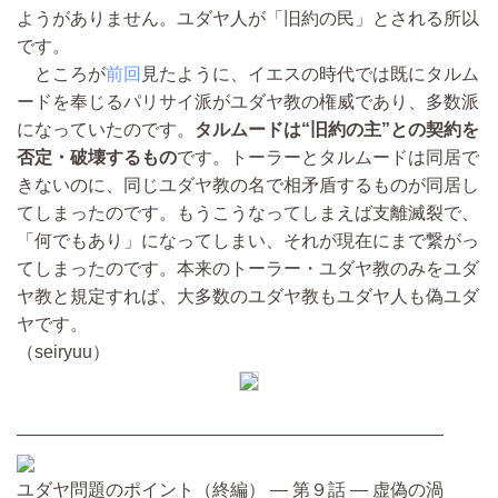
ようがありません。ユダヤ人が「旧約の民」とされる所以
です。
ところが
前回
見たように、イエスの時代では既にタルム
ードを奉じるパリサイ派がユダヤ教の権威であり、多数派
になっていたのです。
タルムードは“旧約の主”との契約を
否定・破壊するもの
です。トーラーとタルムードは同居で
きないのに、同じユダヤ教の名で相矛盾するものが同居し
てしまったのです。もうこうなってしまえば支離滅裂で、
「何でもあり」になってしまい、それが現在にまで繋がっ
てしまったのです。本来のトーラー・ユダヤ教のみをユダ
ヤ教と規定すれば、大多数のユダヤ教もユダヤ人も偽ユダ
ヤです。
（seiryuu）
————————————————————————
ユダヤ問題のポイント（終編） ― 第９話 ― 虚偽の渦