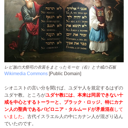
レビ族の大祭司の衣装をまとったモーセ（右）と十戒の石板
Wikimedia Commons
[Public Domain]
シオニストの言い分を聞けば、ユダヤ人を規定するはずの
ユダヤ教。ところが
ユダヤ教には、本来は同居できない十
戒を中心とするトーラーと、ブラック・ロッジ、特にカナ
ン人の聖典であるバビロニア・タルムードが矛盾混在
して
いました。
古代イスラエル人の中にカナン人が混ざり込ん
でいたのです。