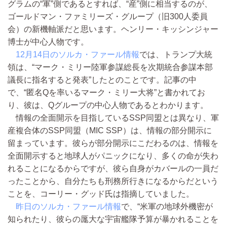
グラムの“軍”側であるとすれば、“産”側に相当するのが、
ゴールドマン・ファミリーズ・グループ（旧300人委員
会）の新機軸派だと思います。ヘンリー・キッシンジャー
博士が中心人物です。
12月14日のソルカ・ファール情報
では、トランプ大統
領は、“マーク・ミリー陸軍参謀総長を次期統合参謀本部
議長に指名すると発表”したとのことです。記事の中
で、“匿名Qを率いるマーク・ミリー大将”と書かれてお
り、彼は、Qグループの中心人物であるとわかります。
情報の全面開示を目指しているSSP同盟とは異なり、軍
産複合体のSSP同盟（MIC SSP）は、情報の部分開示に
留まっています。彼らが部分開示にこだわるのは、情報を
全面開示すると地球人がパニックになり、多くの命が失わ
れることになるからですが、彼ら自身がカバールの一員だ
ったことから、自分たちも刑務所行きになるからだという
ことを、コーリー・グッド氏は指摘していました。
昨日のソルカ・ファール情報
で、“米軍の地球外機密が
知られたり、彼らの厖大な宇宙艦隊予算が暴かれることを