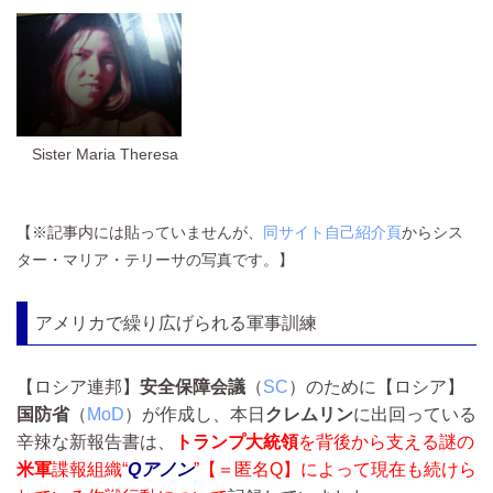
Sister Maria Theresa
【※記事内には貼っていませんが、
同サイト自己紹介頁
からシス
ター・マリア・テリーサの写真です。】
アメリカで繰り広げられる軍事訓練
【ロシア連邦】
安全保障会議
（
SC
）のために【ロシア】
国防省
（
MoD
）が作成し、本日
クレムリン
に出回っている
辛辣な新報告書は、
トランプ大統領
を背後から支える謎の
米軍
諜報組織“
Qアノン
”【＝匿名Q】によって現在も続けら