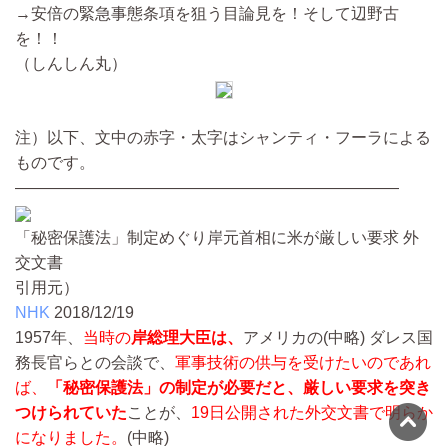
→安倍の緊急事態条項を狙う目論見を！そして辺野古
を！！
（しんしん丸）
注）以下、文中の赤字・太字はシャンティ・フーラによる
ものです。
————————————————————————
「秘密保護法」制定めぐり岸元首相に米が厳しい要求 外
交文書
引用元）
NHK
2018/12/19
1957年、
当時の
岸総理大臣は、
アメリカの
(中略)
ダレス国
務長官らとの会談で、
軍事技術の供与を受けたいのであれ
ば、
「秘密保護法」の制定が必要だと、厳しい要求を突き
つけられていた
ことが、
19日公開された外交文書で明らか
になりました。
(中略)