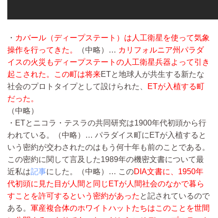
・
カバール（ディープステート）は人工衛星を使って気象
操作を行ってきた。
（中略）…
カリフォルニア州パラダ
イスの火災もディープステートの人工衛星兵器よって引き
起こされた。この町は将来
ETと地球人が共生する新たな
社会のプロトタイプとして設けられた、
ETが入植する町
だった。
（中略）
・ETとニコラ・テスラの共同研究は1900年代初頭から行
われている。
（中略）…
パラダイス町にETが入植すると
いう密約が交わされたのはもう何十年も前のことである。
この密約に関して言及した1989年の機密文書について最
近私は
記事
にした。
（中略）…
この
DIA文書に、1950年
代初頭に見た目が人間と同じETが人間社会のなかで暮ら
すことを許可するという密約があった
と記されているので
ある。
軍産複合体のホワイトハットたちはこのことを世間