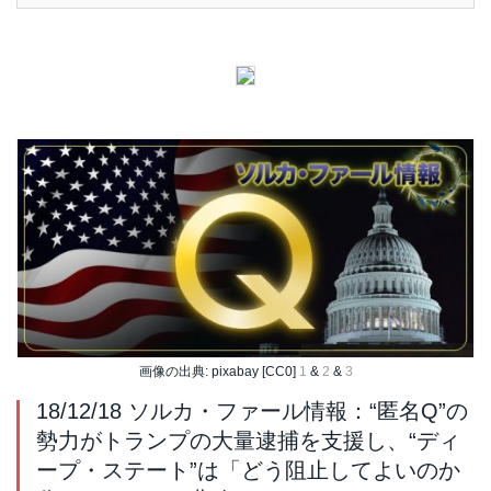
画像の出典: pixabay [CC0]
1
&
2
&
3
18/12/18 ソルカ・ファール情報：“匿名Q”の
勢力がトランプの大量逮捕を支援し、“ディ
ープ・ステート”は「どう阻止してよいのか