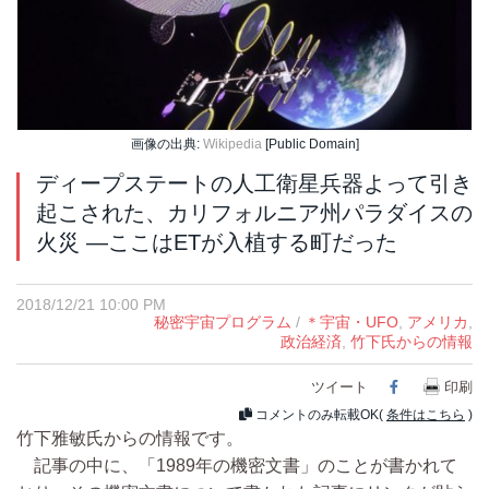
画像の出典:
Wikipedia
[Public Domain]
ディープステートの人工衛星兵器よって引き
起こされた、カリフォルニア州パラダイスの
火災 ―ここはETが入植する町だった
2018/12/21 10:00 PM
秘密宇宙プログラム
/
＊宇宙・UFO
,
アメリカ
,
政治経済
,
竹下氏からの情報
ツイート
Facebook
印刷
コメントのみ転載OK(
条件はこちら
)
竹下雅敏氏からの情報です。
記事の中に、「1989年の機密文書」のことが書かれて