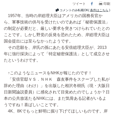
ツイート
Facebook
印刷
コメントのみ転載OK(
条件はこちら
)
1957年、当時の岸総理大臣はアメリカの国務長官か
ら、軍事技術の供与を受けたいのであれば「秘密保護法」
の制定が必要だと、厳しい要求を突きつけられていたとの
ことです。しかし野党の反発を恐れたため、岸総理大臣は
国会提出には至らなかったようです。
その悲願を、岸氏の孫にあたる安倍総理大臣が、2013
年に強行採決によって「特定秘密保護法」として成立させ
たというわけです。
↑このようなニュースをNHKが報じたのです！
「安倍官邸ＶＳ．ＮＨＫ 森友事件をスクープした私が
辞めた理由（わけ）」を出版した相沢冬樹氏（現・大阪日
日新聞論説委員）に感化されて目覚めたのでしょうか？日
本の公共放送たるNHKには、まだ気骨ある記者がいるよ
うですね！喜ばしいことです。
4K、8Kでもっと鮮明に掘り下げてほしいものです。岸