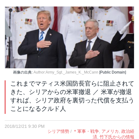
画像の出典:
Author:Army_Sgt._James_K._McCann
[Public Domain]
これまでマティス米国防長官らに阻止されて
きた、シリアからの米軍撤退 ／ 米軍が撤退
すれば、シリア政府を裏切った代償を支払う
ことになるクルド人
2018/12/21 9:30 PM
シリア情勢
/
＊軍事・戦争
,
アメリカ
,
政治経
済
,
竹下氏からの情報