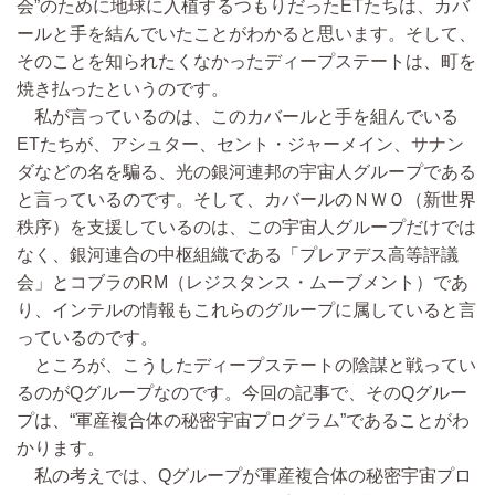
会”のために地球に入植するつもりだったETたちは、カバ
ールと手を結んでいたことがわかると思います。そして、
そのことを知られたくなかったディープステートは、町を
焼き払ったというのです。
私が言っているのは、このカバールと手を組んでいる
ETたちが、アシュター、セント・ジャーメイン、サナン
ダなどの名を騙る、光の銀河連邦の宇宙人グループである
と言っているのです。そして、カバールのＮＷＯ（新世界
秩序）を支援しているのは、この宇宙人グループだけでは
なく、銀河連合の中枢組織である「プレアデス高等評議
会」とコブラのRM（レジスタンス・ムーブメント）であ
り、インテルの情報もこれらのグループに属していると言
っているのです。
ところが、こうしたディープステートの陰謀と戦ってい
るのがQグループなのです。今回の記事で、そのQグルー
プは、“軍産複合体の秘密宇宙プログラム”であることがわ
かります。
私の考えでは、Qグループが軍産複合体の秘密宇宙プロ