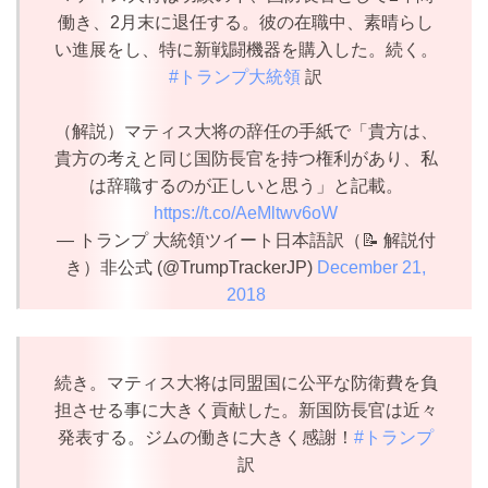
働き、2月末に退任する。彼の在職中、素晴らし
い進展をし、特に新戦闘機器を購入した。続く。
#トランプ大統領
訳
（解説）マティス大将の辞任の手紙で「貴方は、
貴方の考えと同じ国防長官を持つ権利があり、私
は辞職するのが正しいと思う」と記載。
https://t.co/AeMltwv6oW
— トランプ 大統領ツイート日本語訳（📝 解説付
き）非公式 (@TrumpTrackerJP)
December 21,
2018
続き。マティス大将は同盟国に公平な防衛費を負
担させる事に大きく貢献した。新国防長官は近々
発表する。ジムの働きに大きく感謝！
#トランプ
訳