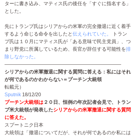
ターに書き込み、マティス氏の後任を「すぐに指名する」
とした。
先にトランプ氏はシリアからの米軍の完全撤退に近く着手
するよう命じる命令を出したと
伝えられていた。
トラン
プ氏は１０月にマティス氏が「ある意味で民主党員」、つ
まり野党に所属しているため、長官が辞任する可能性を
排
除しなかった。
————————————————————————
シリアからの米軍撤退に関する質問に答える：私にはそれ
が何であるのかわからない＝プーチン大統領
転載元）
Sputnik
18/12/20
プーチン大統領は
２０日、恒例の年次記者会見で、トラン
プ米大統領が発表した
シリアからの米軍撤退に関する質問
に答えた。
スプートニク日本
大統領は「撤退についてだが、それが何であるのか私には