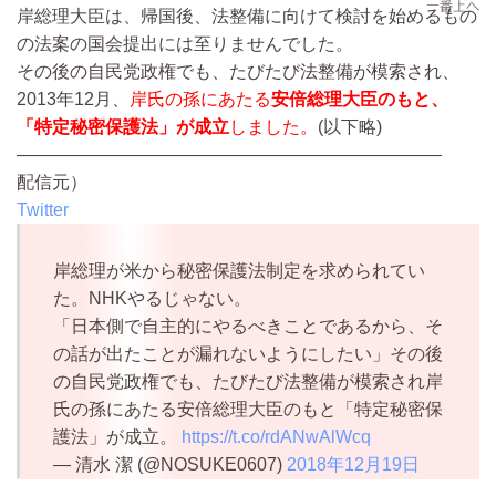
岸総理大臣は、帰国後、法整備に向けて検討を始めるもの
の法案の国会提出には至りませんでした。
その後の自民党政権でも、たびたび法整備が模索され、
2013年12月、
岸氏の孫にあたる
安倍総理大臣のもと、
「特定秘密保護法」が成立
しました。
(以下略)
————————————————————————
配信元）
Twitter
岸総理が米から秘密保護法制定を求められてい
た。NHKやるじゃない。
「日本側で自主的にやるべきことであるから、そ
の話が出たことが漏れないようにしたい」その後
の自民党政権でも、たびたび法整備が模索され岸
氏の孫にあたる安倍総理大臣のもと「特定秘密保
護法」が成立。
https://t.co/rdANwAlWcq
— 清水 潔 (@NOSUKE0607)
2018年12月19日