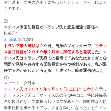
注）以下、文中の赤字・太字はシャンティ・フーラによる
ものです。
————————————————————————
マティス米国防長官がトランプ氏と意見相違で辞任へ
転載元）
Sputnik
18/12/21
トランプ米大統領は
２０日、自身のツイッターで、
マティ
ス国防長官が２０１９年２月末に辞任すると発表
した。マ
ティス氏はトランプ氏宛ての書簡で「あなたはさまざまな
問題で見解を共有する国防長官を持つ権利があり、私が退
任するのが正しいと考える」と述べた。時事通信が伝え
た。
スプートニク日本
マティス氏は２０１９年２月２８日に退任する考え
を示し
た。トランプ氏は「マティス氏の任期中には、特に装備品
の新規調達などで素晴らしい進展があった。同盟国などに
軍事負担を求める上でも、大きな助けになった」とツイッ