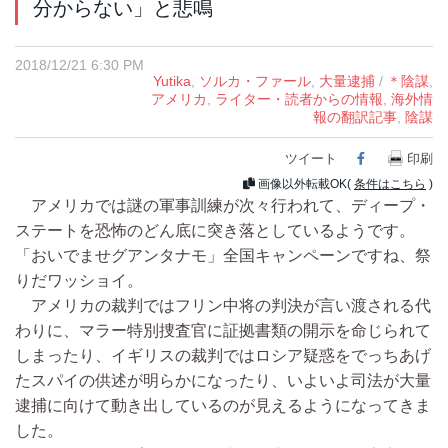
分からない」と悲鳴
2018/12/21 6:30 PM
Yutika
,
ソルカ・ファール
,
大量逮捕
/
＊陰謀
,
アメリカ
,
ライター・読者からの情報
,
海外情
報の翻訳記事
,
陰謀
ツイート
Facebook
印刷
画像以外転載OK(
条件はこちら
)
アメリカでは謎の軍事訓練が次々行われて、ディープ・
ステートを恐怖のどん底に突き落としているようです。
「おいでませグアンタナモ」全国キャンペーンですね、祭
りだワッショイ。
アメリカの裁判ではフリン中将の判決が言い渡される代
わりに、マラー特別捜査官に証拠書類の開示を命じられて
しまったり、イギリスの裁判ではロシア疑惑をでっちあげ
たスパイの供述が明らかになったり、いよいよ司法が大量
逮捕に向けて動き出しているのが見えるようになってきま
した。