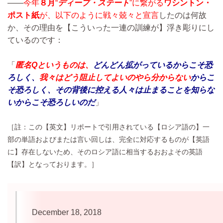
――
今年
８月
“
ディープ・ステート
”に繋がる
ワシントン・
ポスト紙
が、以下のように戦々兢々と宣言
したのは何故
か、その理由を【こういった一連の訓練が】浮き彫りにし
ているのです：
「
匿名Qというものは、
どんどん拡がっているからこそ恐
ろしく、
我々はどう阻止してよいのやら分からない
からこ
そ恐ろしく、その背後に控える人々は止まることを知らな
いからこそ恐ろしいのだ
」
［註：この【英文】リポートで引用されている【ロシア語の】一
部の単語およびまたは言い回しは、完全に対応するものが【英語
に】存在しないため、そのロシア語に相当するおおよその英語
【訳】となっております。］
December 18, 2018