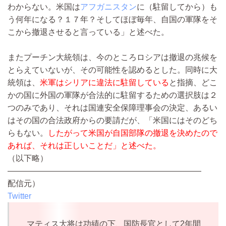
わからない。米国は
アフガニスタン
に（駐留してから）も
う何年になる？１７年？そしてほぼ毎年、自国の軍隊をそ
こから撤退させると言っている」と述べた。
またプーチン大統領は、今のところロシアは撤退の兆候を
とらえていないが、その可能性を認めるとした。同時に大
統領は、
米軍はシリアに違法に駐留している
と指摘、どこ
かの国に外国の軍隊が合法的に駐留するための選択肢は２
つのみであり、それは国連安全保障理事会の決定、あるい
はその国の合法政府からの要請だが、「米国にはそのどち
らもない。
したがって米国が自国部隊の撤退を決めたので
あれば、それは正しいことだ」と述べた。
（以下略）
————————————————————————
配信元）
Twitter
マティス大将は功績の下、国防長官として2年間