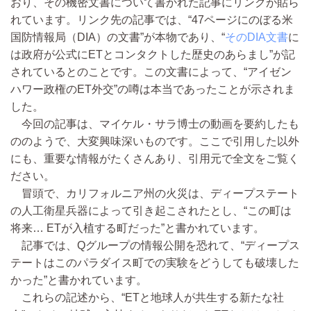
おり、その機密文書について書かれた記事にリンクが貼ら
れています。リンク先の記事では、“47ページにのぼる米
国防情報局（DIA）の文書”が本物であり、“
そのDIA文書
に
は政府が公式にETとコンタクトした歴史のあらまし”が記
されているとのことです。この文書によって、“アイゼン
ハワー政権のET外交”の噂は本当であったことが示されま
した。
今回の記事は、マイケル・サラ博士の動画を要約したも
ののようで、大変興味深いものです。ここで引用した以外
にも、重要な情報がたくさんあり、引用元で全文をご覧く
ださい。
冒頭で、カリフォルニア州の火災は、ディープステート
の人工衛星兵器によって引き起こされたとし、“この町は
将来… ETが入植する町だった”と書かれています。
記事では、Qグループの情報公開を恐れて、“ディープス
テートはこのパラダイス町での実験をどうしても破壊した
かった”と書かれています。
これらの記述から、“ETと地球人が共生する新たな社