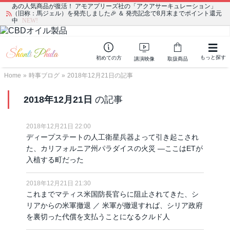
あの人気商品が復活！ アモアプリーズ社の「アクアサーキュレーション」
（旧称：馬ジェル）を発売しました🎉 ＆ 発売記念で8月末までポイント還元
中
NEW!
もっと探す
初めての方
講演映像
取扱商品
Home
»
時事ブログ
»
2018年12月21日の記事
2018年12月21日
の記事
2018年12月21日 22:00
ディープステートの人工衛星兵器よって引き起こされ
た、カリフォルニア州パラダイスの火災 ―ここはETが
入植する町だった
2018年12月21日 21:30
これまでマティス米国防長官らに阻止されてきた、シ
リアからの米軍撤退 ／ 米軍が撤退すれば、シリア政府
を裏切った代償を支払うことになるクルド人