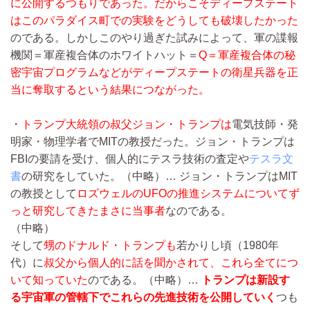
に公開するつもりであった。だからこそディープステート
はこのパラダイス町での実験をどうしても破壊したかった
のである。しかしこのやり過ぎた試みによって、軍の諜報
機関＝軍産複合体のホワイトハット＝
Q＝軍産複合体の秘
密宇宙プログラムなどがディープステートの衛星兵器を正
当に奪取するという結果につながった。
・
トランプ大統領の叔父
ジョン・トランプ
は
電気技師・発
明家・物理学者でMITの教授だった。ジョン・トランプは
FBIの要請を受け、個人的にテスラ技術の査定や
テスラ文
書
の研究をしていた。
（中略）…
ジョン・トランプはMIT
の教授として
ロズウェルのUFOの推進システムについてず
っと研究してきたまさに当事者
なのである。
（中略）
そして
甥のドナルド・トランプも
若かりし頃（1980年
代）に
叔父から個人的に話を聞かされて、これら全てにつ
いて知っていた
のである。
（中略）…
トランプは
新設す
る宇宙軍
の管轄下でこれらの先進技術を公開していく
つも