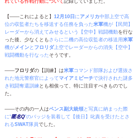
れている作戦行動について
記録していました。
【――これによると】
12月10日
に
アメリカ
中部上空で高
位の収監者たちを移送する任務を負った
米軍
機が【民間】
レーダーから消えてみせるという【空中】戦闘機動
を行な
った後、少なくとも
さらに二機の高位収監者の移送用
米軍
機が
メイン
と
フロリダ
上空でレーダーからの消失【空中】
戦闘機動を行なった
そうです。
――
フロリダ
の【訓練】は
米軍
コマンド部隊および選抜さ
れた地元警察官によって
マイアミビーチ
で決行された謎多
き戦闘奪還訓練
とも相俟って、特に注目すべきものでし
た。
――その内の一人は
ペンス副大統領
と写真に納まった際
に“
匿名Q
”のバッジを装着して【後日】叱責を受けたとさ
れる
SWAT
隊員
でした。