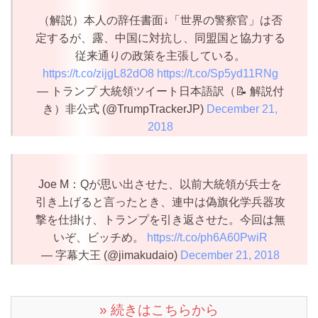
（解説）本人の辞任書面↓「世界の警察官」は否
定するが、露、中国に対抗し、同盟国と協力する
従来通りの政策を主張している。
https://t.co/zijgL82dO8
https://t.co/Sp5yd11RNg
— トランプ 大統領ツイート日本語訳（📝 解説付
き）非公式 (@TrumpTrackerJP)
December 21,
2018
Joe M：Qが思い出させた、以前大統領が兵士を
引き上げると言ったとき、連中は偽旗化学兵器攻
撃を仕掛け、トランプを引き返させた。今回は無
いぞ、ビッチめ。
https://t.co/ph6A60PwiR
— 字幕大王 (@jimakudaio)
December 21, 2018
» 続きはこちらから