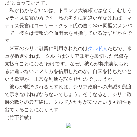
だ”と言っています。
私がわからないのは、トランプ大統領ではなく、むしろ
マティス長官の方です。私の考えに間違いがなければ、マ
ティス長官はコーリー・グッド氏の言うSSP同盟のメンバ
ーで、彼らは情報の全面開示を目指しているはずだからで
す。
米軍のシリア駐留に利用されたのは
クルド人
たちで、米
軍が撤退すれば、“クルドはシリア政府を裏切った代償を
支払うことになる”わけです。なぜ、彼らが将来裏切られ
るに違いないアメリカを信用したのか。自国を持ちたいと
いう欲望が、正常な判断を誤らせたのでしょうか。
彼らが救済されるとすれば、シリア政府への忠誠を態度
で示さなければならないでしょう。そうなると、シリア政
府の敵との最前線に、クルド人たちが立つという可能性も
出てくることになります。
（竹下雅敏）