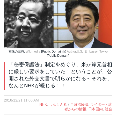
画像の出典:
Wikimedia
[Public Domain] &
Author:U.S._Embassy_Tokyo
[Public Domain]
「秘密保護法」制定をめぐり、米が岸元首相
に厳しい要求をしていた！ということが、公
開された外交文書で明らかになる～それを、
なんとNHKが報じる！！
2018/12/21 11:00 AM
NHK
,
しんしん丸
/
＊政治経済
,
ライター・読
者からの情報
,
日本国内
,
社会