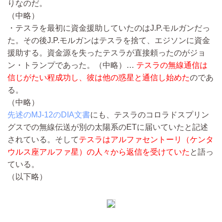
りなのだ。
（中略）
・テスラを最初に資金援助していたのはJ.P.モルガンだっ
た。その後J.P.モルガンはテスラを捨て、エジソンに資金
援助する。資金源を失ったテスラが直接頼ったのがジョ
ン・トランプであった。
（中略）…
テスラの無線通信は
信じがたい程成功し、彼は他の惑星と通信し始めた
のであ
る。
（中略）
先述のMJ-12のDIA文書
にも、テスラのコロラドスプリン
グスでの無線伝送が別の太陽系のETに届いていたと記述
されている。そして
テスラは
アルファセントーリ
（ケンタ
ウルス座アルファ星）の人々から返信を受けていた
と語っ
ている。
（以下略）