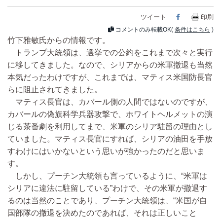
ツイート
Facebook
印刷
コメントのみ転載OK(
条件はこちら
)
竹下雅敏氏からの情報です。
トランプ大統領は、選挙での公約をこれまで次々と実行
に移してきました。なので、シリアからの米軍撤退も当然
本気だったわけですが、これまでは、マティス米国防長官
らに阻止されてきました。
マティス長官は、カバール側の人間ではないのですが、
カバールの偽旗科学兵器攻撃で、ホワイトヘルメットの演
じる茶番劇を利用してまで、米軍のシリア駐留の理由とし
ていました。マティス長官にすれば、シリアの油田を手放
すわけにはいかないという思いが強かったのだと思いま
す。
しかし、プーチン大統領も言っているように、“米軍は
シリアに違法に駐留している”わけで、その米軍が撤退す
るのは当然のことであり、プーチン大統領は、“米国が自
国部隊の撤退を決めたのであれば、それは正しいこと