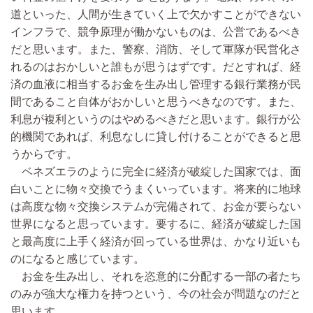
道といった、人間が生きていく上で欠かすことができない
インフラで、競争原理が働かないものは、公営であるべき
だと思います。また、警察、消防、そして軍隊が民営化さ
れるのはおかしいと誰もが思うはずです。だとすれば、経
済の血液に相当するお金を生み出し管理する銀行業務が民
間であること自体がおかしいと思うべきなのです。また、
利息が複利というのはやめるべきだと思います。銀行が公
的機関であれば、利息なしに貸し付けることができると思
うからです。
ベネズエラのように完全に経済が破綻した国家では、面
白いことに物々交換でうまくいっています。将来的に地球
は高度な物々交換システムが完備されて、お金が要らない
世界になると思っています。要するに、経済が破綻した国
と最高度に上手く経済が回っている世界は、かなり近いも
のになると感じています。
お金を生み出し、それを恣意的に分配する一部の者たち
のみが強大な権力を持つという、今の社会が問題なのだと
思います。