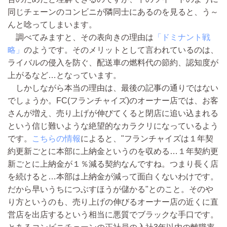
同じチェーンのコンビニが隣同士にあるのを見ると、う～
んと唸ってしまいます。
調べてみますと、その表向きの理由は
「ドミナント戦
略」
のようです。そのメリットとして言われているのは、
ライバルの侵入を防ぐ、配送車の燃料代の節約、認知度が
上がるなど…となっています。
しかしながら本当の理由は、最後の記事の通りではない
でしょうか。FC(フランチャイズ)のオーナー店では、お客
さんが増え、売り上げが伸びてくると閉店に追い込まれる
という信じ難いような絶望的なカラクリになっているよう
です。
こちらの情報
によると、"フランチャイズは１年契
約更新ごとに本部に上納金というのを収める…１年契約更
新ごとに上納金が１％減る契約なんですね。つまり長く店
を続けると…本部は上納金が減って面白くないわけです。
だから早いうちにつぶすほうが儲かる"とのこと。そのや
り方というのも、売り上げの伸びるオーナー店の近くに直
営店を出店するという相当に悪質でブラックな手口です。