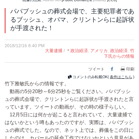
画像の出典:
Author:N/A
[Public Domain] &
pixabay
[CC0]
パパブッシュの葬式会場で、主要犯罪者であ
るブッシュ、オバマ、クリントンらに起訴状
が手渡された！
2018/12/16 8:40 PM
大量逮捕
/
＊政治経済
,
アメリカ
,
政治経済
,
竹
下氏からの情報
ツイート
Facebook
印刷
コメントのみ転載OK(
条件はこちら
)
竹下雅敏氏からの情報です。
動画の5分20秒～6分25秒をご覧ください。パパブッシ
ュの葬式会場で、クリントンらに起訴状が手渡されたと言
っています。ツイートの動画が、その時の様子らしい。
12月5日には何かが起こると言われていて、大量逮捕で
はないかという噂もあったのですが、実際は、パパブッシ
ュの葬式でした。なので、ネット上では、葬儀をこの日に
したのは、カバールの延命工作ではないかという意見があ