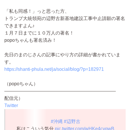
「私も同感！」っと思った方、
トランプ大統領宛の辺野古新基地建設工事中止請願の署名
できますよん♪
１月７日までに１０万人の著名！
popoちゃんも署名済み！
先日のまのじさんの記事にやり方の詳細が書かれていま
す。
https://shanti-phula.net/ja/social/blog/?p=182971
（popoちゃん）
————————————————————————
配信元）
Twitter
#沖縄
#辺野古
私はこういう気分
pic.twitter.com/wHKe4cvqwB