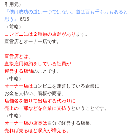
引用元）
『僕は成功の道は一つではない。道は百も千も万もあると
思う』
6/15
（前略）
コンビニには２種類の店舗があり
ます。
直営店とオーナー店です。
直営店とは、
直接雇用契約をしている社員が
運営する店舗
のことです。
（中略）
オーナー店は
コンビニを運営している企業に
お金を支払い、看板や商品、
店舗名を借りて出店する代わりに
売上の一部などを企業に支払う
ということです。
（中略）
オーナー店の店長は
自分で経営する店長、
売れば売るほど収入が増える。