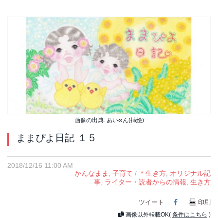
画像の出典: あい∞ん(挿絵)
ままぴよ日記 １５
2018/12/16 11:00 AM
かんなまま
,
子育て
/
＊生き方
,
オリジナル記
事
,
ライター・読者からの情報
,
生き方
ツイート
Facebook
印刷
画像以外転載OK(
条件はこちら
)