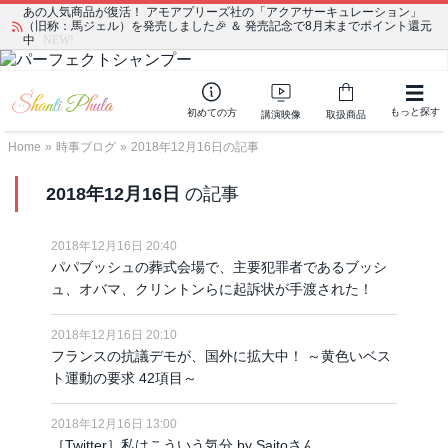
あの人気商品が復活！ アモアプリーズ社の「アクアサーキュレーション」
（旧称：馬ジェル）を発売しました🎉 ＆ 発売記念で8月末までポイント還元
中
NEW!
もっと探す
初めての方
講演映像
取扱商品
Home
»
時事ブログ
»
2018年12月16日の記事
2018年12月16日
の記事
2018年12月16日 20:40
パパブッシュの葬式会場で、主要犯罪者であるブッシ
ュ、オバマ、クリントンらに起訴状が手渡された！
2018年12月16日 20:10
フランスの抗議デモが、国外に拡大中！ ～黄色いベス
ト運動の要求 42項目～
2018年12月16日 13:00
［Twitter］私はこういう気分 by Saitoさん