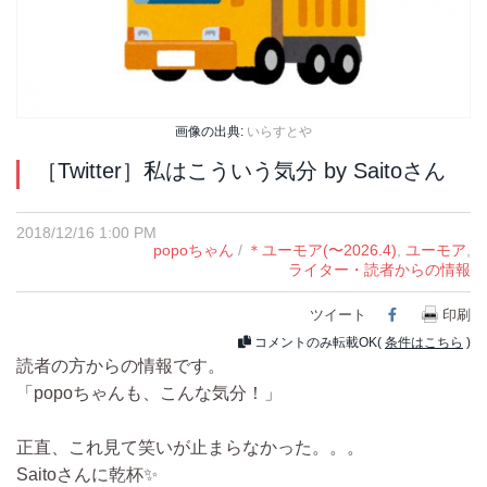
画像の出典:
いらすとや
［Twitter］私はこういう気分 by Saitoさん
2018/12/16 1:00 PM
popoちゃん
/
＊ユーモア(〜2026.4)
,
ユーモア
,
ライター・読者からの情報
ツイート
Facebook
印刷
コメントのみ転載OK(
条件はこちら
)
読者の方からの情報です。
「popoちゃんも、こんな気分！」
正直、これ見て笑いが止まらなかった。。。
Saitoさんに乾杯✨