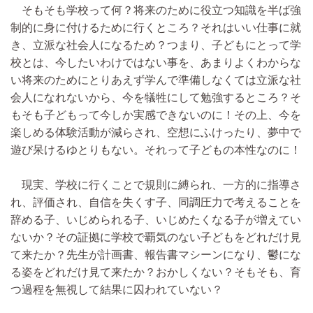
そもそも学校って何？将来のために役立つ知識を半ば強
制的に身に付けるために行くところ？それはいい仕事に就
き、立派な社会人になるため？つまり、子どもにとって学
校とは、今したいわけではない事を、あまりよくわからな
い将来のためにとりあえず学んで準備しなくては立派な社
会人になれないから、今を犠牲にして勉強するところ？そ
もそも子どもって今しか実感できないのに！その上、今を
楽しめる体験活動が減らされ、空想にふけったり、夢中で
遊び呆けるゆとりもない。それって子どもの本性なのに！
現実、学校に行くことで規則に縛られ、一方的に指導さ
れ、評価され、自信を失くす子、同調圧力で考えることを
辞める子、いじめられる子、いじめたくなる子が増えてい
ないか？その証拠に学校で覇気のない子どもをどれだけ見
て来たか？先生が計画書、報告書マシーンになり、鬱にな
る姿をどれだけ見て来たか？おかしくない？そもそも、育
つ過程を無視して結果に囚われていない？