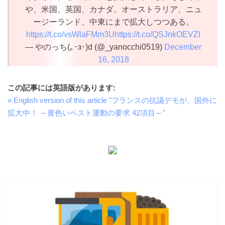
や、米国、英国、カナダ、オーストラリア、ニュ
ージーランド、中東にまで拡大しつつある。
https://t.co/vsWlaFMm3U
https://t.co/QSJnkOEVZI
— やのっち(｡･ɜ･)d (@_yanocchi0519)
December
16, 2018
この記事には英語版があります:
» English version of this article "フランスの抗議デモが、国外に
拡大中！ ～黄色いベスト運動の要求 42項目～"