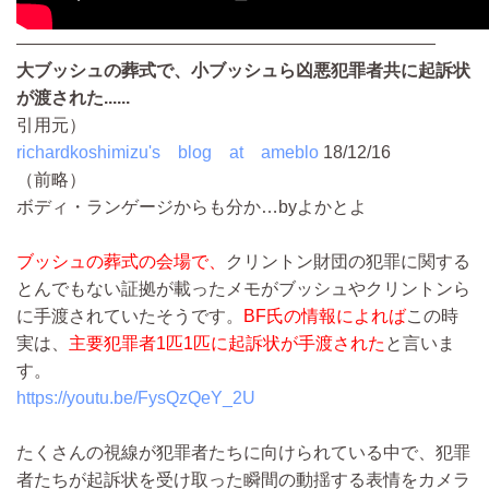
————————————————————————
大ブッシュの葬式で、小ブッシュら凶悪犯罪者共に起訴状
が渡された......
引用元）
richardkoshimizu's blog at ameblo
18/12/16
（前略）
ボディ・ランゲージからも分か…byよかとよ
ブッシュの葬式の会場で、
クリントン財団の犯罪に関する
とんでもない証拠が載ったメモがブッシュやクリントンら
に手渡されていたそうです。
BF氏の情報によれば
この時
実は、
主要犯罪者1匹1匹に起訴状が手渡された
と言いま
す。
https://youtu.be/FysQzQeY_2U
たくさんの視線が犯罪者たちに向けられている中で、犯罪
者たちが起訴状を受け取った瞬間の動揺する表情をカメラ