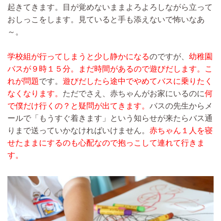
起きてきます。目が覚めないままよろよろしながら立って
おしっこをします。見ていると手も添えないで怖いなあ
～。
学校組が行ってしまうと少し静かになる
のですが、
幼稚園
バスが９時１５分。まだ時間があるので遊びだします。こ
れが問題
です。
遊びだしたら途中でやめてバスに乗りたく
なくなります。
ただでさえ、赤ちゃんがお家にいるのに
何
で僕だけ行くの？と疑問が出てきます。
バスの先生からメ
ールで「もうすぐ着きます」という知らせが来たらバス通
りまで送っていかなければいけません。
赤ちゃん１人を寝
せたままにするのも心配なので抱っこして連れて行きま
す。