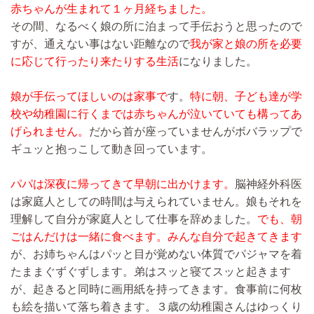
赤ちゃんが生まれて１ヶ月経ちました。
その間、なるべく娘の所に泊まって手伝おうと思ったので
すが、通えない事はない距離なので
我が家と娘の所を必要
に応じて行ったり来たりする生活
になりました。
娘が手伝ってほしいのは家事で
す。
特に朝、子ども達が学
校や幼稚園に行くまでは赤ちゃんが泣いていても構ってあ
げられません。
だから首が座っていませんがボバラップで
ギュッと抱っこして動き回っています。
パパは深夜に帰ってきて早朝に出かけます。
脳神経外科医
は家庭人としての時間は与えられていません。娘もそれを
理解して自分が家庭人として仕事を辞めました。
でも、朝
ごはんだけは一緒に食べます。
みんな自分で起きてきます
が、お姉ちゃんはパッと目が覚めない体質でパジャマを着
たままぐずぐずします。弟はスッと寝てスッと起きます
が、起きると同時に画用紙を持ってきます。食事前に何枚
も絵を描いて落ち着きます。３歳の幼稚園さんはゆっくり