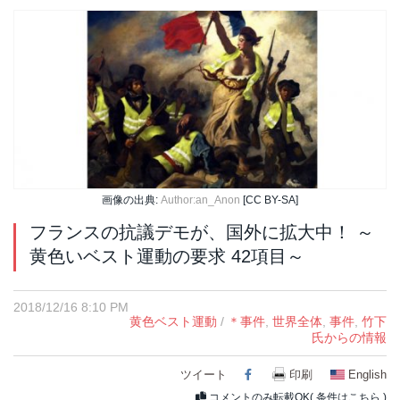
画像の出典:
Author:an_Anon
[CC BY-SA]
フランスの抗議デモが、国外に拡大中！ ～
黄色いベスト運動の要求 42項目～
2018/12/16 8:10 PM
黄色ベスト運動
/
＊事件
,
世界全体
,
事件
,
竹下
氏からの情報
ツイート
Facebook
印刷
English
コメントのみ転載OK(
条件はこちら
)