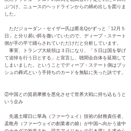
ぶつけ、ニュースのヘッドラインからの締め出しを図りま
した。
ただジョーダン・セイザー氏は匿名Qがずっと「12月５
日」と分り易い餌を撒いていたので、ディープ・ステート
側が手の平で踊らされていただけだと分析しています。
事実、トランプ大統領は３日になり、「５日は国を挙げ
て追悼を行う日とする」と宣言し、聴聞会自体を延期して
しまいました。ということでディープ・ステート側はブッ
シュの葬式という手持ちのカードを無駄に失った訣です。
②中国との貿易摩擦を悪化させて世界大戦に持ち込もうと
いう企み
先週土曜日に華為（ファーウェイ）技術の財務責任者、
孟晩舟（ファーウェイの創業者の娘）が中国へ向かう途中
のカナダで拘束され、現在アメリカへの引き渡しを求めら