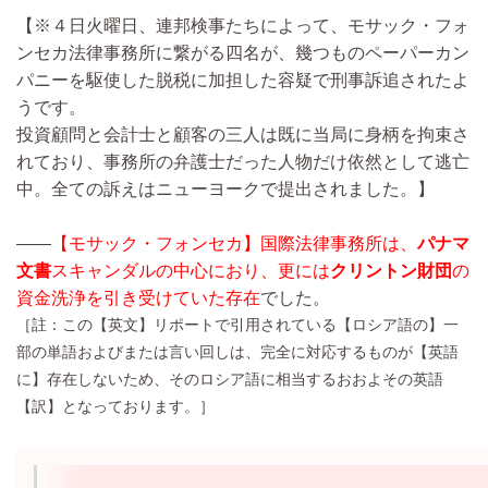
【※４日火曜日、連邦検事たちによって、モサック・フォ
ンセカ法律事務所に繋がる四名が、幾つものペーパーカン
パニーを駆使した脱税に加担した容疑で刑事訴追されたよ
うです。
投資顧問と会計士と顧客の三人は既に当局に身柄を拘束さ
れており、事務所の弁護士だった人物だけ依然として逃亡
中。全ての訴えはニューヨークで提出されました。】
――
【モサック・フォンセカ】国際法律事務所は、
パナマ
文書
スキャンダルの中心におり、更には
クリントン財団
の
資金洗浄を引き受けていた存在
でした。
［註：この【英文】リポートで引用されている【ロシア語の】一
部の単語およびまたは言い回しは、完全に対応するものが【英語
に】存在しないため、そのロシア語に相当するおおよその英語
【訳】となっております。］