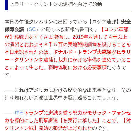
ヒラリー・クリントンの逮捕へ向けて始動
本日の午後
クレムリン
に出回っている【ロシア連邦】
安全
保障会議
（
SC
）の驚くべき新報告書曰く、
【ロシア軍部
が】
核戦力をすぐさま増強
し、
2019年を通して４千以上
の演習とおおよそ８千５百の実地戦闘訓練を設ける
ことを
本日承認されたのは、
ドナルド・トランプ大統領
が
ヒラリ
ー・クリントン
を逮捕し裁判にかける準備を進めているこ
とによって生じた、戦時体制における必要事項
だそうで
す。
――これは
アメリカ
における歴史的な出来事となり、その
計り知れない余波は世界中を駆け巡ることでしょう。
――
昨日
トランプ
に忠誠を誓う勢力が
モサック・フォンセ
カ
を標的にした刑事訴追【を実行に移した】
ことで、【対
クリントン戦】開始の狼煙が上げられた
のです。