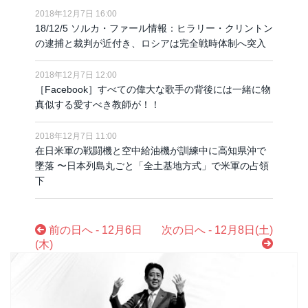
2018年12月7日 16:00
18/12/5 ソルカ・ファール情報：ヒラリー・クリントン
の逮捕と裁判が近付き、ロシアは完全戦時体制へ突入
2018年12月7日 12:00
［Facebook］すべての偉大な歌手の背後には一緒に物
真似する愛すべき教師が！！
2018年12月7日 11:00
在日米軍の戦闘機と空中給油機が訓練中に高知県沖で
墜落 〜日本列島丸ごと「全土基地方式」で米軍の占領
下
前の日へ - 12月6日
次の日へ - 12月8日(土)
(木)