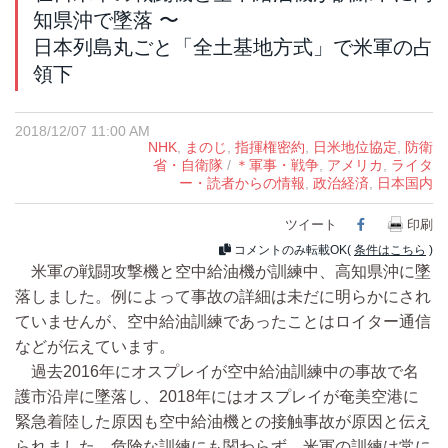
知県沖で墜落 〜
日本列島丸ごと「全土基地方式」で米軍の占
領下
2018/12/07 11:00 AM
NHK
,
まのじ
,
指揮権密約
,
日米地位協定
,
防衛
省・自衛隊
/
＊軍事・戦争
,
アメリカ
,
ライタ
ー・読者からの情報
,
政治経済
,
日本国内
ツイート
Facebook
印刷
コメントのみ転載OK(
条件はこちら
)
米軍の戦闘攻撃機と空中給油機が訓練中、高知県沖に墜
落しました。例によって事故の詳細は未だに明らかにされ
ていませんが、空中給油訓練であったことはロイター通信
などが伝えています。
過去2016年にオスプレイが空中給油訓練中の事故で名
護市沿岸に墜落し、2018年にはオスプレイが奄美空港に
緊急着陸した原因も空中給油機との接触事故が原因と伝え
られました。危険な訓練にも関わらず、米軍の訓練は常に