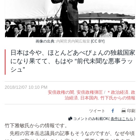
画像の出典:
内閣官房内閣広報室
[CC BY]
日本は今や、ほとんどあべぴょんの独裁国家
になり果てて、もはや “前代未聞な悪事ラッ
シュ”
2018/12/07 10:10 PM
安倍政権の闇
,
安倍政権弾圧
/
＊政治経済
,
政
治経済
,
日本国内
,
竹下氏からの情報
ツイート
Facebook
印刷
コメントのみ転載OK(
条件はこちら
)
竹下雅敏氏からの情報です。
先程の宮本岳志議員の記事もそうなのですが、なぜ今頃