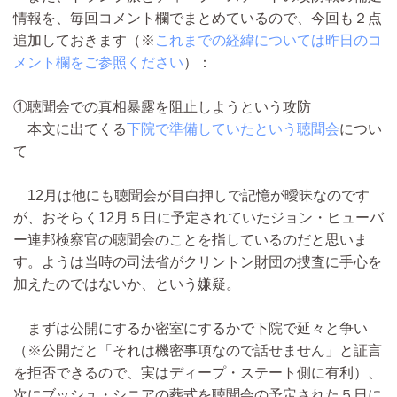
情報を、毎回コメント欄でまとめているので、今回も２点
追加しておきます（※
これまでの経緯については昨日のコ
メント欄をご参照ください
）：
①聴聞会での真相暴露を阻止しようという攻防
本文に出てくる
下院で準備していたという聴聞会
につい
て
12月は他にも聴聞会が目白押しで記憶が曖昧なのです
が、おそらく12月５日に予定されていたジョン・ヒューバ
ー連邦検察官の聴聞会のことを指しているのだと思いま
す。ようは当時の司法省がクリントン財団の捜査に手心を
加えたのではないか、という嫌疑。
まずは公開にするか密室にするかで下院で延々と争い
（※公開だと「それは機密事項なので話せません」と証言
を拒否できるので、実はディープ・ステート側に有利）、
次にブッシュ・シニアの葬式を聴聞会の予定された５日に