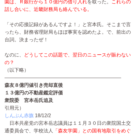
園は、Ｒ銀行から１０億円の借り入れ
を取った。
これらの
話し合いに、近畿財務局も絡んでいる。
「その応接記録があるんですよ！」と宮本氏。そこまで言
ったら、財務省理財局もほぼ事実を認めたよ。で、前出の
台詞。決まったぜ！
なのに、
どうしてこの話題で、翌日のニュースが賑わない
の？
（以下略）
————————————————————————
森友８億円値引き売却直後
１３億円の不動産鑑定評価
衆院委 宮本岳氏追及
引用元）
しんぶん赤旗
18/12/2
日本共産党の宮本岳志議員は１１月３０日の衆院国土交
通委員会で、学校法人
「森友学園」との国有地取引をめぐ