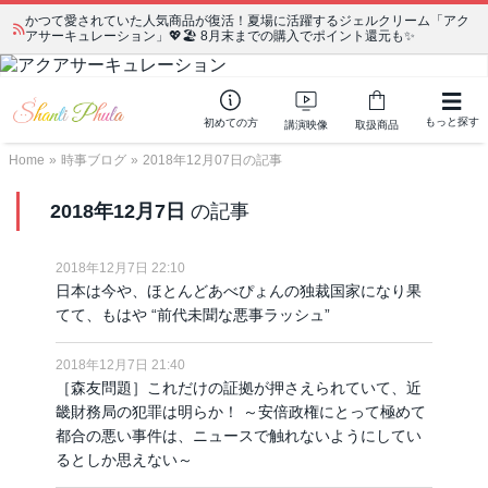
かつて愛されていた人気商品が復活！夏場に活躍するジェルクリーム「アク
アサーキュレーション」💖🏖️ 8月末までの購入でポイント還元も✨
もっと探す
初めての方
講演映像
取扱商品
Home
»
時事ブログ
»
2018年12月07日の記事
2018年12月7日
の記事
2018年12月7日 22:10
日本は今や、ほとんどあべぴょんの独裁国家になり果
てて、もはや “前代未聞な悪事ラッシュ”
2018年12月7日 21:40
［森友問題］これだけの証拠が押さえられていて、近
畿財務局の犯罪は明らか！ ～安倍政権にとって極めて
都合の悪い事件は、ニュースで触れないようにしてい
るとしか思えない～