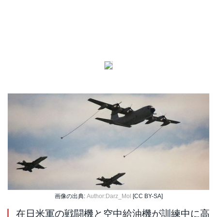
画像の出典:
Author:Darz_Mol
[CC BY-SA]
在日米軍の戦闘機と空中給油機が訓練中に高