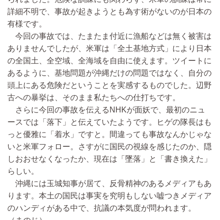
詳細不明で、事故が起きようとも為す術がないのが日本の
有様です。
今回の事故では、たまたま付近に漁船などは無く被害は
ありませんでしたが、米軍は「全土基地方式」により日本
の全国土、全空域、全海域を自由に使えます。ツイートに
あるように、基地問題が沖縄だけの問題ではなく、自分の
頭上にある危険だということを実感するものでした。辺野
古への暴挙は、そのまま私たちへの仕打ちです。
さらに今回の事故を伝えるNHKが面妖で、最初のニュ
ースでは「落下」と伝えていたようです。ヒゲの隊長はも
っと優雅に「着水」ですと。間違っても事故なんかじゃな
いと米軍フォロー。さすがに国民の視線を感じたのか、隠
しおおせなくなったか、現在は「墜落」と「書き換えた」
らしい。
沖縄には玉城知事が居て、反骨精神のあるメディアもあ
ります。本土の国民は事実を究明もしない嘘つきメディア
のハンディがある中で、抗議の本気度が問われます。