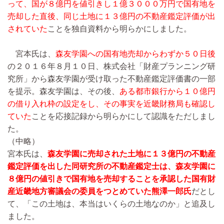
って、国が８億円を値引きし１億３０００万円で国有地を
売却した直後、同じ土地に１３億円の不動産鑑定評価が出
されていた
ことを独自資料から明らかにしました。
宮本氏は、
森友学園への国有地売却からわずか５０日後
の２０１６年８月１０日、株式会社「財産プランニング研
究所」から森友学園が受け取った不動産鑑定評価書の一部
を提示。森友学園は、その後、
ある都市銀行から１０億円
の借り入れ枠の設定をし、その事実を近畿財務局も確認し
ていた
ことを応接記録から明らかにして認識をただしまし
た。
（中略）
宮本氏は、
森友学園に売却された土地に１３億円の不動産
鑑定評価を出した同研究所の不動産鑑定士は、森友学園に
８億円の値引きで国有地を売却することを承認した国有財
産近畿地方審議会の委員をつとめていた熊澤一郎氏
だとし
て、「この土地は、本当はいくらの土地なのか」と追及し
ました。