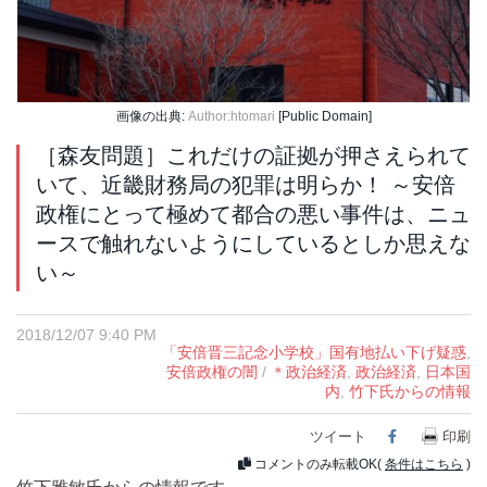
画像の出典:
Author:htomari
[Public Domain]
［森友問題］これだけの証拠が押さえられて
いて、近畿財務局の犯罪は明らか！ ～安倍
政権にとって極めて都合の悪い事件は、ニュ
ースで触れないようにしているとしか思えな
い～
2018/12/07 9:40 PM
「安倍晋三記念小学校」国有地払い下げ疑惑
,
安倍政権の闇
/
＊政治経済
,
政治経済
,
日本国
内
,
竹下氏からの情報
ツイート
Facebook
印刷
コメントのみ転載OK(
条件はこちら
)