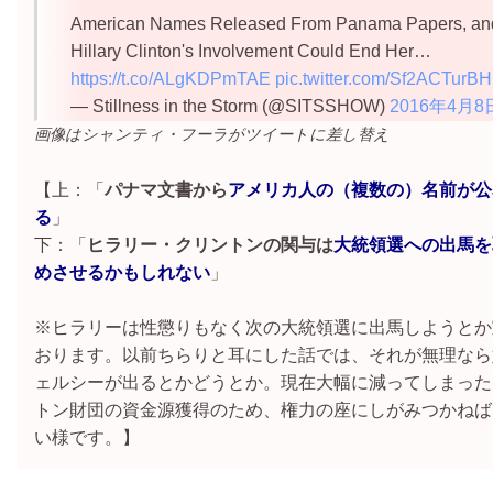
American Names Released From Panama Papers, an
Hillary Clinton's Involvement Could End Her…
https://t.co/ALgKDPmTAE
pic.twitter.com/Sf2ACTurBH
— Stillness in the Storm (@SITSSHOW)
2016年4月8
画像はシャンティ・フーラがツイートに差し替え
【上：「
パナマ文書から
アメリカ人の（複数の）名前が公
る
」
下：「
ヒラリー・クリントンの関与は
大統領選への出馬を
めさせるかもしれない
」
※ヒラリーは性懲りもなく次の大統領選に出馬しようとか
おります。以前ちらりと耳にした話では、それが無理なら
ェルシーが出るとかどうとか。現在大幅に減ってしまった
トン財団の資金源獲得のため、権力の座にしがみつかねば
い様です。】