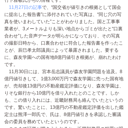
竹下雅敏氏からの情報です。
11月27日の記事
で、“国交省が値引きの根拠として国会
に提出した報告書”に添付されていた写真は、“同じ穴の写
真を使いまわしていた”ことがわかりました。国と工事事
業者が、3メートルよりも深い地点からゴミが出たと“口裏
合わせ”した音声データが明らかになっており、その写真
の撮影日時から、口裏合わせに符合した報告書を作ったこ
とが、辰巳孝太郎議員によって暴露されました。要する
に、森友学園への国有地8億円値引き根拠が、崩れたわけ
です。
11月30日には、宮本岳志議員が森友学園問題を追及。8
億円値引きして、1億3,000万円で森友学園に売った国有地
が、売却後13億円の不動産鑑定評価になり、森友学園は、
りそな銀行から10億円を借り入れたとのことです。しか
も、この借り入れには、近畿財務局も絡んでいたというの
です。驚いたことに、13億円の不動産鑑定評価を出した鑑
定士は熊澤一郎氏で、氏は、8億円値引きを承認した審議
会の委員を務めていたというのです。