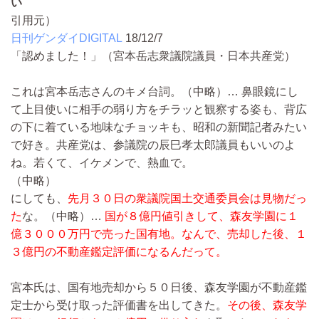
い
引用元）
日刊ゲンダイDIGITAL
18/12/7
「認めました！」（宮本岳志衆議院議員・日本共産党）
これは宮本岳志さんのキメ台詞。
（中略）…
鼻眼鏡にし
て上目使いに相手の弱り方をチラッと観察する姿も、背広
の下に着ている地味なチョッキも、昭和の新聞記者みたい
で好き。共産党は、参議院の辰巳孝太郎議員もいいのよ
ね。若くて、イケメンで、熱血で。
（中略）
にしても、
先月３０日の衆議院国土交通委員会は見物だっ
た
な。
（中略）…
国が
８億円値引きして、森友学園に１
億３０００万円で売った国有地。なんで、売却
した後、１
３億円の不動産鑑定評価になるんだって。
宮本氏は、国有地売却から５０日後、森友学園が不動産鑑
定士から受け取った評価書を出してきた。
その後、森友学