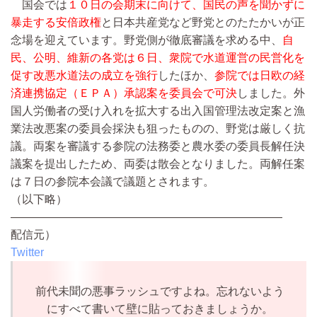
国会では
１０日の会期末に向けて、国民の声を聞かずに
暴走する安倍政権
と日本共産党など野党とのたたかいが正
念場を迎えています。野党側が徹底審議を求める中、
自
民、公明、維新の各党は６日、衆院で水道運営の民営化を
促す改悪水道法の成立を強行
したほか、
参院では日欧の経
済連携協定（ＥＰＡ）承認案を委員会で可決
しました。外
国人労働者の受け入れを拡大する出入国管理法改定案と漁
業法改悪案の委員会採決も狙ったものの、野党は厳しく抗
議。両案を審議する参院の法務委と農水委の委員長解任決
議案を提出したため、両委は散会となりました。両解任案
は７日の参院本会議で議題とされます。
（以下略）
————————————————————————
配信元）
Twitter
前代未聞の悪事ラッシュですよね。忘れないよう
にすべて書いて壁に貼っておきましょうか。