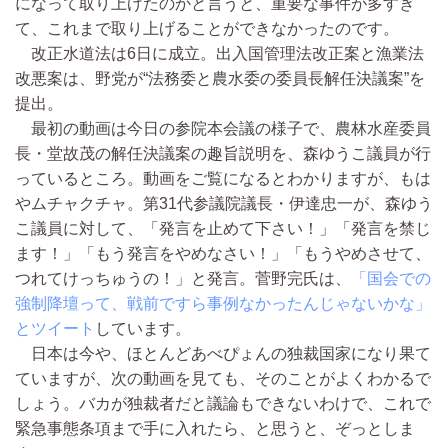
になって取り上げたのかと言うと、重要な事件が多すぎ
て、これまで取り上げることができなかったのです。
改正水道法は6日に成立。出入国管理法改正案と漁業法
改悪案は、野党が“法務委と農水委の委員長解任決議案”を
提出。
最初の動画は今日の参院本会議の様子で、農林水産委員
長・堂故茂の解任決議案の趣旨説明を、森ゆうこ議員が行
っているところ。動画をご覧になるとわかりますが、もは
やムチャクチャ。第31代参議院議長・伊達忠一が、森ゆう
こ議員に対して、「発言を止めて下さい！」「発言を禁じ
ます！」「もう発言をやめなさい！」「もうやめさせて、
つれてけっちゅうの！」と発言。菅野完氏は、
「国会での
強制降壇って、戦前ですら事例なかったんじゃないかな」
とツイート
しています。
日本は今や、ほとんどあべぴょんの独裁国家になり果て
ていますが、次の動画を見ても、そのことがよくわかるで
しょう。バカが独裁者だと議論もできないわけで、これで
緊急事態条項まで手に入れたら、と思うと、ぞっとしま