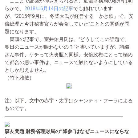
ここまで証拠が押さえられると、近畿財務局の犯罪は明
らかで、
2018年6月14日の記事
でも触れています
が、“2015年9月に、冬柴大氏が経営する「かき鉄」で、安
倍総理と今井秘書官らが会食していた”こととの関係が問
題になります。
冒頭の記事で、室井佑月氏は、“どうしてこの話題で、
翌日のニュースが賑わないの？”と書いていますが、詩織
さん事件、ケチって火炎瓶と同様、安倍政権にとって極め
て都合の悪い事件は、ニュースで触れないようにしている
としか思えません。
（竹下雅敏）
注）以下、文中の赤字・太字はシャンティ・フーラによる
ものです。
————————————————————————
森友問題 財務省理財局の“降参”はなぜニュースにならな