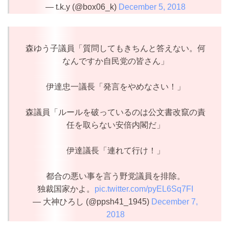
— t.k.y (@box06_k)
December 5, 2018
森ゆう子議員「質問してもきちんと答えない。何
なんですか自民党の皆さん」
伊達忠一議長「発言をやめなさい！」
森議員「ルールを破っているのは公文書改竄の責
任を取らない安倍内閣だ」
伊達議長「連れて行け！」
都合の悪い事を言う野党議員を排除。
独裁国家かよ。
pic.twitter.com/pyEL6Sq7FI
— 大神ひろし (@ppsh41_1945)
December 7,
2018