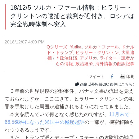
18/12/5 ソルカ・ファール情報：ヒラリー・
クリントンの逮捕と裁判が近付き、ロシアは
完全戦時体制へ突入
2018/12/07 4:00 PM
Qシリーズ
,
Yutika
,
ソルカ・ファール
,
ドナル
ド・トランプ
,
ヒラリー・クリントン
,
大量逮
捕
/
＊政治経済
,
アメリカ
,
ライター・読者か
らの情報
,
政治経済
,
海外情報の翻訳記事
ツイート
Facebook
印刷
画像以外転載OK(
条件はこちら
)
３年前の世界規模の脱税事件、パナマ文書の流出を覚え
ておられますか。ここにきて、ヒラリー・クリントンの犯
罪を手助けした周囲が逮捕されるようになってきました。
本文を読んでいて何となく感じたのですが、
11月末で
66,568件になった米国中の極秘起訴
の一部が、機密解除さ
れつつあるようです。
また、トランプ派とディープ・ステートの攻防戦の補足