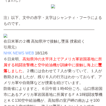
（まのじ）
注）以下、文中の赤字・太字はシャンティ・フーラによる
ものです。
————————————————————————
在日米軍の２機 高知県沖で接触し墜落 捜索続く
引用元）
NHK NEWS WEB
18/12/6
６日未明、
高知県沖の太平洋上でアメリカ軍岩国基地に所
属する戦闘攻撃機と空中給油機が訓練中に接触し海上に
墜
落
しました
。２機には合わせて７人が乗っていて、１人が
救助されましたが、残り６人の行方はわかっておらず、ア
メリカ軍や自衛隊などが捜索を続けています。
防衛省によりますと、６日午前１時40分ごろ、山口県岩国
市にあるアメリカ軍岩国基地に所属するＦＡ18戦闘攻撃機
とＫＣ130空中給油機が、高知県の室戸岬の南およそ100