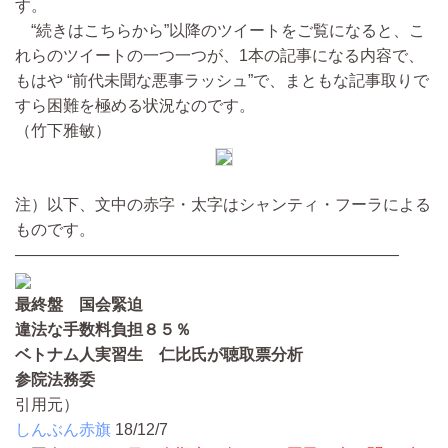
す。
“続きはこちらから”以降のツイートをご覧になると、こ
れらのツイートの一つ一つが、1本の記事になる内容で、
もはや “前代未聞な悪事ラッシュ”で、まともな記事取りで
すら困難を極める状況なのです。
（竹下雅敏）
注）以下、文中の赤字・太字はシャンティ・フーラによる
ものです。
————————————————————————
最終盤 国会緊迫
違法な手数料負担８５％
ベトナム人実習生 仁比氏が聴取票分析
参院法務委
引用元）
しんぶん赤旗
18/12/7