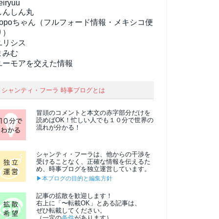
eiryuu
しんしん丸
popoちゃん（フルフォード情報・メキシコ便
り）
ユリシス
まみむ
ユーモアを交えた情報
シャンティ・フーラ 時事ブログとは
冒頭のコメントと本文の
赤字部分
だけを
読めばOK！忙しい人でも１０分で世界の
流れが分かる！
シャンティ・フーラは、他からの干渉を
受けることなく、正確な情報を伝えるた
め、時事ブログを独立運営しています。
▶本ブログの目的と編集方針
記事の拡散を歓迎します！
右上に「〜転載OK」とある記事は、
ぜひ転載してください。
（一定の
条件
があります）