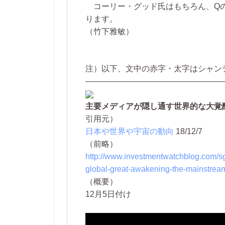
コーリー・グッド氏はもちろん、Qの
ります。
（竹下雅敏）
注）以下、文中の赤字・太字はシャン
—————————————————
主要メディアが隠し通す世界的な大覚
引用元）
日本や世界や宇宙の動向
18/12/7
（前略）
http://www.investmentwatchblog.com/sg
global-great-awakening-the-mainstream
（概要）
12月5日付け