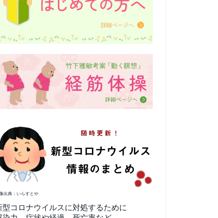
像出典：いらすとや
新型コロナウイルスに対処するために
感染力、症状や経過、死亡率など