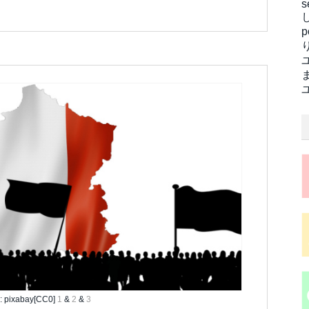
s
pixabay[CC0]
1
&
2
&
3