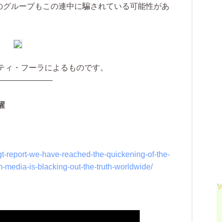
グループもこの連中に騙されている可能性があ
ティ・フーラによるものです。
———————
醒
t-report-we-have-reached-the-quickening-of-the-
-media-is-blacking-out-the-truth-worldwide/