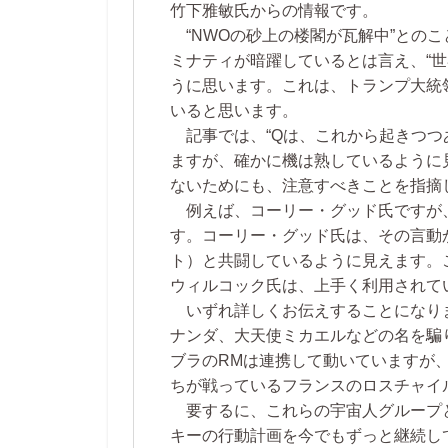
竹下雅敏氏からの情報です。
“NWOの砂上の楼閣が瓦解中”との
ミナティが暗躍しているとは言え、“
うに思います。これは、トランプ大統
いると思います。
記事では、“Qは、これから起きつつ
ますが、確かに機は熟しているように
ないためにも、注意すべきことを指摘
例えば、コーリー・グッド氏ですが
す。コーリー・グッド氏は、その言動
ト）と共闘しているように見えます。
ウィルコック氏は、上手く利用されて
いずれ詳しくお伝えすることになり
ナンダ、大天使ミカエルなどの名を騙
ブラのRMは連携して動いていますが
ちが戦っているフランスのロスチャイ
要するに、これらの宇宙人グループと
キーの行動計画を今でもずっと継続し