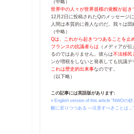
（中略）
世界中の人々が世界規模の覚醒が起き
12月2日に投稿されたQのメッセージ
人間は本質的に善人なのだ。我々は団
（中略）
Qは、これから起きつつあることを止
フランスの抗議者らは
（メディアが伝
るのではありません。彼らは
不法移民
ンが増税をしないと発表しても抗議デ
これは歴史的出来事
なのです。
（以下略）
この記事には英語版があります:
» English version of this ar
醒に至りつつある ―注意すべきことは…