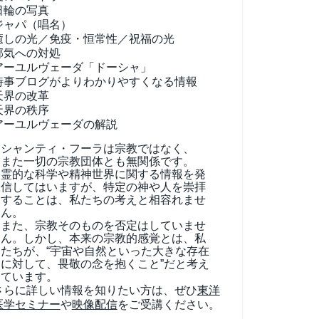
日輪の写真
ジャパ（唱名）
癒しの光／免疫・恒常性／祝福の光
邪気への対処
アーユルヴェーダ
「ドーシャ」
時事ブログがよりわかりやすくなる情報
天界の改革
天界の秩序
アーユルヴェーダの解説
シャンティ・フーラは宗教ではなく、
また一切の宗教団体とも無関係です。
霊的な科学や精神世界に関する情報を発
信してはいますが、特定の神や人を崇拝
することは、私たちの考えと相容れませ
ん。
また、宗教そのものを否定はしていませ
ん。しかし、本来の宗教的感覚とは、私
たちが、“宇宙や自然といった大きな存在
に対して、畏敬の念を抱くこと”だと考え
ています。
さらに詳しい情報を知りたい方は、ぜひ
東洋
医学セミナー
や
映像配信
をご受講ください。