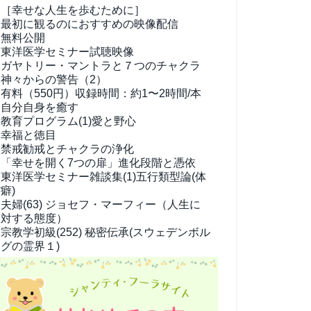
［幸せな人生を歩むために］
最初に観るのにおすすめの映像配信
無料公開
東洋医学セミナー試聴映像
ガヤトリー・マントラと７つのチャクラ
神々からの警告（2）
有料（550円）
収録時間：約1〜2時間/本
自分自身を癒す
教育プログラム(1)
愛と野心
幸福と徳目
禁戒勧戒とチャクラの浄化
「幸せを開く7つの扉」進化段階と憑依
東洋医学セミナー雑談集(1)
五行類型論(体
癖)
夫婦(63)
ジョセフ・マーフィー（人生に
対する態度）
宗教学
初級(252) 秘密伝承(スウェデンボル
グの霊界１)