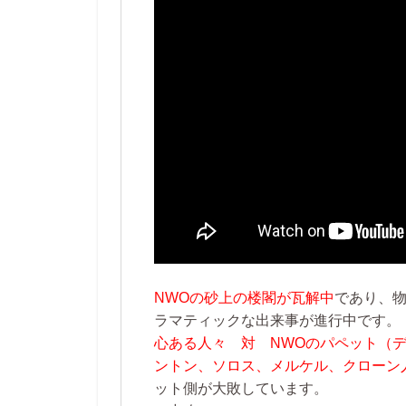
NWOの砂上の楼閣が瓦解中
であり、
ラマティックな出来事が進行中です。
心ある人々 対 NWOのパペット（
ントン、ソロス、メルケル、クローン
ット側が大敗しています。