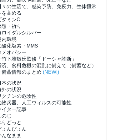
日々の生活で、感染予防、免疫力、生体恒常
性を高める
ビタミンC
瞑想・祈り
コロイダルシルバー
腸内環境
二酸化塩素・MMS
ホメオパシー
▶竹下雅敏氏監修「ドーシャ診断」
経済、食料危機の混乱に備えて（備蓄など）
▶備蓄情報のまとめ
(NEW!)
日本の状況
海外の状況
ワクチンの危険性
生物兵器、人工ウィルスの可能性
ライター記事
まのじ
ぺりどっと
ぴょんぴょん
かんなまま