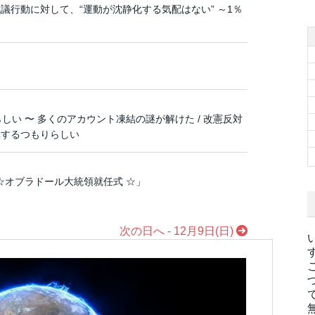
行動に対して、“運動が沈静化する気配はない” ～1％
しい 〜 多くのアカウント凍結の謎が解けた / 改憲反対
導するつもりらしい
☆オブラドール大統領就任式 ☆」
次の日へ - 12月9日(日)