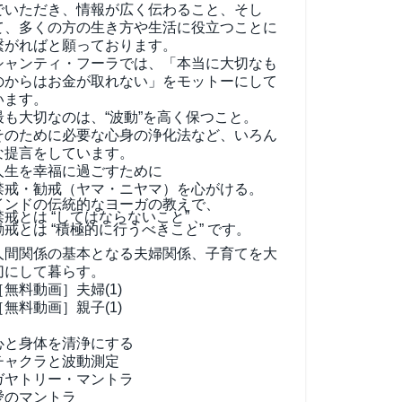
でいただき、情報が広く伝わること、そし
て、
多くの方の生き方や生活に役立つことに
繋がればと願っております。
シャンティ・フーラでは、「本当に大切なも
のからはお金が取れない」をモットーにして
います。
最も大切なのは、“波動”を高く保つこと。
そのために必要な心身の浄化法など、いろん
な提言をしています。
人生を幸福に過ごすために
禁戒・勧戒（ヤマ・ニヤマ）を心がける。
インドの伝統的なヨーガの教えで、
禁戒とは “してはならないこと” 、
勧戒とは “積極的に行うべきこと” です。
人間関係の基本となる夫婦関係、子育てを大
切にして暮らす。
［無料動画］夫婦(1)
［無料動画］親子(1)
心と身体を清浄にする
チャクラと波動測定
ガヤトリー・マントラ
愛のマントラ