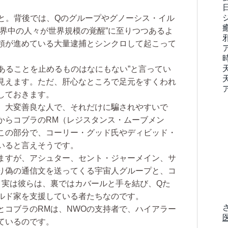
こと。背後では、Qのグループやグノーシス・イル
世界中の人々が世界規模の覚醒”に至りつつあるよ
領が進めている大量逮捕とシンクロして起こって
あることを止めるものはなにもない”と言ってい
見えます。ただ、肝心なところで足元をすくわれ
しておきます。
、大変善良な人で、それだけに騙されやすいで
からコブラのRM（レジスタンス・ムーブメン
この部分で、コーリー・グッド氏やディビッド・
いると言えそうです。
ますが、アシュター、セント・ジャーメイン、サ
り偽の通信文を送ってくる宇宙人グループと、コ
、実は彼らは、裏ではカバールと手を結び、Qた
ルド家を支援している者たちなのです。
コブラのRMは、NWOの支持者で、ハイアラー
ているのです。