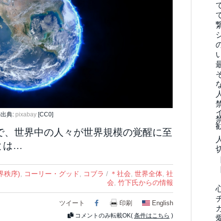
出典:
pixabay
[CC0]
で、世界中の人々が世界規模の覚醒に至
とは…
界秩序)
,
コーリー・グッド
,
コブラ
/
＊社会
,
世界全体
,
社
会
,
竹下氏からの情報
ツイート
Facebook
印刷
English
コメントのみ転載OK(
条件はこちら
)