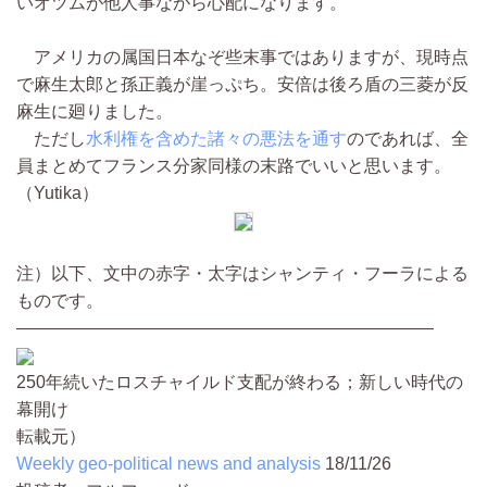
いオツムが他人事ながら心配になります。
アメリカの属国日本なぞ些末事ではありますが、現時点
で麻生太郎と孫正義が崖っぷち。安倍は後ろ盾の三菱が反
麻生に廻りました。
ただし
水利権を含めた諸々の悪法を通す
のであれば、全
員まとめてフランス分家同様の末路でいいと思います。
（Yutika）
注）以下、文中の赤字・太字はシャンティ・フーラによる
ものです。
————————————————————————
250年続いたロスチャイルド支配が終わる；新しい時代の
幕開け
転載元）
Weekly geo-political news and analysis
18/11/26