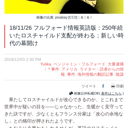
画像の出典: pixabay [CC0]
1
&
2
&
3
18/11/26 フルフォード情報英語版：250年続
いたロスチャイルド支配が終わる；新しい時
代の幕開け
2018/12/03 2:30 PM
Yutika
,
ベンジャミン・フルフォード
,
大量逮捕
/
＊事件
,
アメリカ
,
ライター・読者からの情
報
,
事件
,
海外情報の翻訳記事
,
陰謀
ツイート
Facebook
印刷
画像以外転載OK(
条件はこちら
)
果たしてロスチャイルドが改心できるのか、とこれまで
世界中が疑いの目を――じゃなかった、生暖かく見守って
きた訣ですが、少なくともフランス分家は「改心の余地な
し」との烙印が押されたようです。