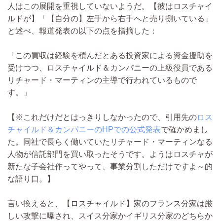
人はこの展開を重視していないようだ。【彼はロスチャイ
ルドが】「【自分の】左手から右手へと売り捌いている」
と述べ、報道発表の以下の点を指摘した：
「この買収は経験を積んだとある投資家による資金援助を
受けつつ、ロスチャイルド＆カンパニーの上級役員である
リチャード・マーティンの主導で行われているもので
す。」
【※これだけだとはっきりしなかったので、引用先の
ロス
チャイルド＆カンパニーのHPでの公式発表
で確かめまし
た。同社で長らく働いていたリチャード・マーティンなる
人物が信託部門を買い取ったそうです。ようはロスチャが
新たな子会社作ってやって、事業分割しただけですよ～的
な語り口。】
言い換えると、【ロスチャイルド】家のフランス分家は厳
しい攻撃に曝され、スイス分家かイギリス分家のどちらか