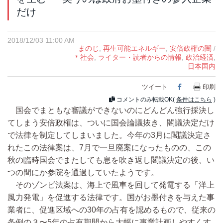
だけ
2018/12/03 11:00 AM
まのじ
,
再生可能エネルギー
,
安倍政権の闇
/
＊社会
,
ライター・読者からの情報
,
政治経済
,
日本国内
ツイート
Facebook
印刷
コメントのみ転載OK(
条件はこちら
)
国会でまともな審議ができないのにどんどん強行採決し
てしまう安倍政権は、ついに国会論議抜き、閣議決定だけ
で法律を制定してしまいました。今年の3月に閣議決定さ
れたこの法律案は、7月で一旦廃案になったものの、この
秋の臨時国会でまたしても息を吹き返し閣議決定の後、い
つの間にか参院を通過していたようです。
そのゾンビ法案は、海上で風車を回して発電する「洋上
風力発電」を促進する法律です。国がお墨付きを与えた事
業者に、促進区域への30年の占有を認めるもので、従来の
条例の３〜5年の占有期間から大幅に事業計画しやすくす