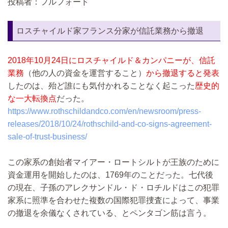
投稿者：フルフォード
ロスチャイルド家フランス分家が信託業務から撤退
2018年10月24日にロスチャイルド＆カンパニーが、信託
業務
（他の人の資金を運営すること）
から撤退すると発表
したのは、殆ど誰にも気付かれることなく起こった
歴史的
な一大転換点
だった。
https://www.rothschildandco.com/en/newsroom/press-
releases/2018/10/24/rothschild-and-co-signs-agreement-
sale-of-trust-business/
この家系の創始者マイアー・ロートシルトが王族のために
資金運用を開始したのは、1769年のことだった。七代後
の現在、子孫のアレクサンドル・ド・ロチルドはこの犯罪
家系に照準を合わせた複数の国際犯罪捜査によって、事業
の撤退を余儀なくされている、とペンタゴン筋は言う。