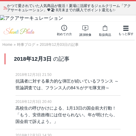
かつて愛されていた人気商品が復活！夏場に活躍するジェルクリーム「アク
アサーキュレーション」💖🏖️ 8月末までの購入でポイント還元も✨
もっと探す
初めての方
講演映像
取扱商品
Home
»
時事ブログ
»
2018年12月03日の記事
2018年12月3日
の記事
2018年12月3日 21:50
抗議者に対する暴力的な弾圧が続いているフランス ～
世論調査では、フランス人の84％がデモ隊支持～
2018年12月3日 20:40
高校生の呼びかけによる、1月13日の国会前大行動！
「もう、安倍政権には任せられない。年が明けたら、
国会前で訴えよう。」
2018年12月3日 14:30