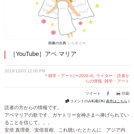
画像の出典:
いらすとや
［YouTube］アベ マリア
2018/12/03 12:00 PM
＊雑学・アート(〜2026.4)
,
ライター・読者か
らの情報
,
雑学・アート
ツイート
Facebook
印刷
コメントのみ転載OK(
条件はこちら
)
読者の方からの情報です。
アベマリアの歌です、ガヤトリー女神さまへ捧げられてい
ることを信じて。。。
安倍 真理亜、安倍首相、これ聴いたとたんに アジア内