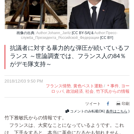
画像の出典:
Author:Johann_Jaritz
[CC BY-SA] &
Author:Пресс-
служба_Президента_Российской_Федерации
[CC BY]
抗議者に対する暴力的な弾圧が続いているフ
ランス ～世論調査では、フランス人の84％
がデモ隊支持～
2018/12/03 9:50 PM
フランス情勢
,
黄色ベスト運動
/
＊事件
,
ヨー
ロッパ
,
政治経済
,
社会
,
竹下氏からの情報
ツイート
Facebook
印刷
コメントのみ転載OK(
条件はこちら
)
竹下雅敏氏からの情報です。
フランスは、大変なことになっているようです。これ
は、下手をすると、本当に革命になるかも知れません。