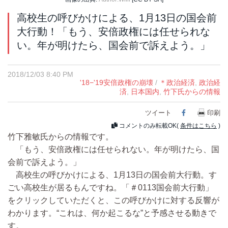
高校生の呼びかけによる、1月13日の国会前
大行動！「もう、安倍政権には任せられな
い。年が明けたら、国会前で訴えよう。」
2018/12/03 8:40 PM
'18−'19安倍政権の崩壊
/
＊政治経済
,
政治経
済
,
日本国内
,
竹下氏からの情報
ツイート
Facebook
印刷
コメントのみ転載OK(
条件はこちら
)
竹下雅敏氏からの情報です。
「もう、安倍政権には任せられない。年が明けたら、国
会前で訴えよう。」
高校生の呼びかけによる、1月13日の国会前大行動。す
ごい高校生が居るもんですね。「＃0113国会前大行動」
をクリックしていただくと、この呼びかけに対する反響が
わかります。“これは、何か起こるな”と予感させる動きで
す。