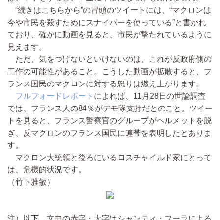
“続きはこちらから”の冒頭のツイートには、“マクロンは
今や市民を殺すためにスナイパーを使っている”と書かれ
ており、確かに動画を見ると、市民が撃たれているように
見えます。
ただ、気をつけないといけないのは、これが反政府側の
工作の可能性があること。こうした動画が拡散すると、フ
ランス国民のマクロンに対する怒りは燃え上がります。
フルフォードレポート
によれば、11月28日の世論調査
では、フランス人の84％がデモ隊支持だとのこと。ツイー
トを見ると、フランス警察官のグループがヘルメットを脱
ぎ、反マクロンのフランス国民に連帯を表明したとありま
す。
マクロン大統領と後ろにいるロスチャイルド家にとって
は、危機的状況です。
（竹下雅敏）
注）以下、文中の赤字・太字はシャンティ・フーラによる