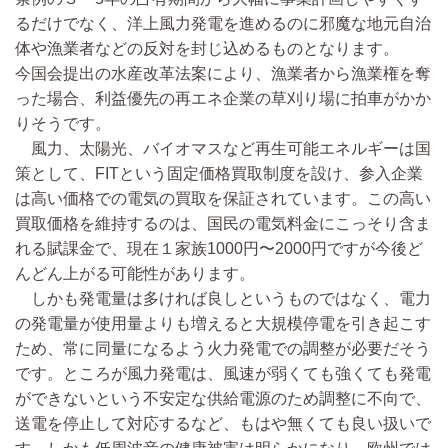
るだけでなく、洋上風力発電を進めるのに邪魔な地元自治
体や漁業者などの反対を封じ込めるものとなります。
今国会提出の水産改革法案により、漁業者から漁業権を奪
った場合、利益優先の再エネ企業の草刈り場に拍車がかか
りそうです。
風力、太陽光、バイオマスなど再生可能エネルギーは国
策として、FITという固定価格買取制度を設け、参入企業
は高い価格での電気の買取を保証されています。この高い
買取価格を維持するのは、国民の電気料金にこっそり含ま
れる賦課金で、現在１家族1000円〜2000円ですが今後ど
んどん上がる可能性があります。
しかも発電量は多ければ良しというものではなく、電力
の発電量が使用量よりも増えると大規模停電を引き起こす
ため、常に同量になるよう火力発電での調整が必要だそう
です。ところが風力発電は、風速が弱くても強くても発電
ができないという不安定な供給電源のため調整に不向で、
送電を停止して対応するなど、もはや無くても良い扱いで