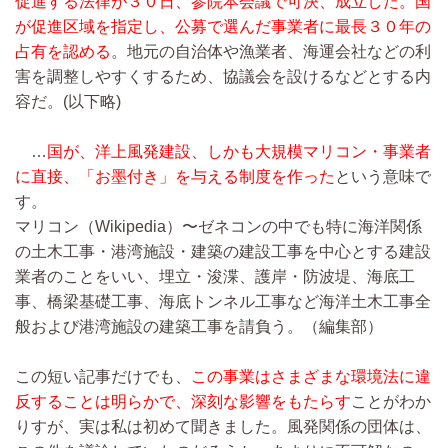
促進する法律が３０日、参院本会議で可決、成立した。国
が促進区域を指定し、公募で選んだ事業者に最長３０年の
占有を認める
。地元の自治体や漁業者、海運会社などの利
害を調整しやすくするため、協議会を設けるなどとする内
容だ。
(以下略)
…
国が、洋上風発建設、しかも大規模マリコン・事業者
に直接、「お墨付き」を与える制度を作った
という意味で
す。
マリコン（Wikipedia）〜ゼネコンの中でも特に海洋関係
の土木工事・港湾施設・建築の建設工事を中心とする建設
業者のことをいい、埋立・浚渫、護岸・防波堤、海底工
事、橋梁基礎工事、海底トンネル工事など海洋土木工事全
般および港湾施設の建築工事を請負う。（編集部）
この短い記事だけでも、
この事業はさまざまな環境法に違
反することは明らかで、深刻な影響をもたらす
ことがわか
りすが、実は私は初めて聞きました。風発関係の団体は、