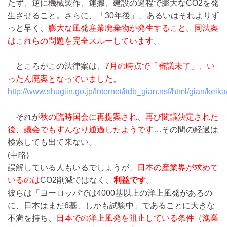
たず、逆に機械製作、運搬、建設の過程で膨大なCO2を発
生させること。さらに、「30年後」、あるいはそれよりず
っと早く、
膨大な風発産業廃棄物が発生すること。同法案
はこれらの問題を完全スルーしています
。
ところがこの法律案は、
7月の時点で「審議未了」、い
ったん廃案となっていました
。
http://www.shugiin.go.jp/Internet/itdb_gian.nsf/html/gian/ke
それが
秋の臨時国会に再提案され、再び閣議決定された
後、議会でもすんなり通過したようです
…その間の経過は
検索しても出て来ない。
(中略)
誤解している人もいるでしょうが、
日本の産業界が求めて
いるのは
CO2削減ではなく、
利益です
。
彼らは「ヨーロッパでは4000基以上の洋上風発があるの
に、日本はまだ6基、しかも試験中」であることに大きな
不満を持ち、
日本での洋上風発を阻止している条件（漁業