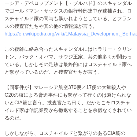
ーシア・デベロップメント【・ブルハド】のスキャンダル
でゴールドマン・サックスの銀行幹部連中が逮捕され、ロ
スチャイルド家の関与も暴かれようとしている、とフラン
スの捜査官たちや其の他の情報源が言う。
https://en.wikipedia.org/wiki/1Malaysia_Development_Berh
この複雑に絡み合ったスキャンダルにはヒラリー・クリン
トン、バラク・オバマ、サウジ王家、其の他多くが関わっ
ている。しかしその足跡は最終的にはロスチャイルド家へ
と繋がっているのだ、と捜査官たちが言う。
【同事件が】マレーシア航空370便／17便の大量殺人や
G20の核による脅迫事件にも繋がって行くのは避けられな
いとCIA筋は言う。捜査官たち曰く、だからこそロスチャ
イルド家は信託業務から撤退することを余儀なくされてい
るのだ。
しかしながら、ロスチャイルドと繋がりのあるCIA筋の一