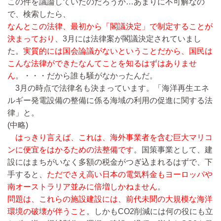
この件を議論していたのだろうか…あまりに不可解なの
で、検索したら、
なんとこの法律、最初から「閣議決定」で制定することが
決まっており
、3月には法律案が閣議決定されていまし
た。
実質的には国会論議がないということだから、国民は
こんな法律ができたなんてことを知るはずはありませ
ん
。・・・だから誰も騒がなかったんだ。
3月の時点で法律名も決まっています。「海洋再生エネ
ルギー発電設備の整備に係る海域の利用の促進に関する法
律」と。
(中略)
はっきり言えば、これは、海外事業者を含む巨大マリコ
ンに便宜をはかるための法整備です
。国策事業として、建
設にはまちがいなく多額の税金がつぎ込まれるはずで、下
手すると、
ただでさえ高い日本の電気料金もヨーロッパや
南オーストラリア並みに倍増しかねません
。
問題は、これらの施設建設には、前代未聞の大規模な海洋
環境の破壊が伴うこと
。しかもCO2削減には何の役にも立