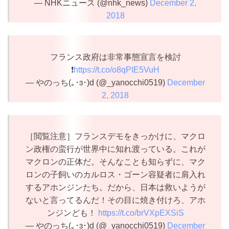
— NHKニュース (@nhk_news)
December 2,
2018
フランス政府は非常事態宣言を検討
❗️
https://t.co/o8qPIE5VuH
— やのっち(｡･ɜ･)d (@_yanocchi0519)
December
2, 2018
［閲覧注意］フランスデモをきっかけに、マクロ
ン政権の蛮行が世界中に知れ渡っている。これが
マクロンの正体だ。そんなことも知らずに、マク
ロンの子飼いのカルロス・ゴーン容疑者に肩入れ
するアホンジンたち。だから、日本は救いようが
ないと言ってるんだ！その目に焼き付けろ、アホ
ンジンども！
https://t.co/brVXpEXSiS
— やのっち(｡･ɜ･)d (@_yanocchi0519)
December