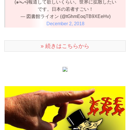
(๑˃̵ᴗ˂̵)報道して欲しいくらい。世界に拡散したい
です。日本の若者すごい！
— 図書館ライオン (@tGhmEoqTB9XEeHv)
December 2, 2018
» 続きはこちらから