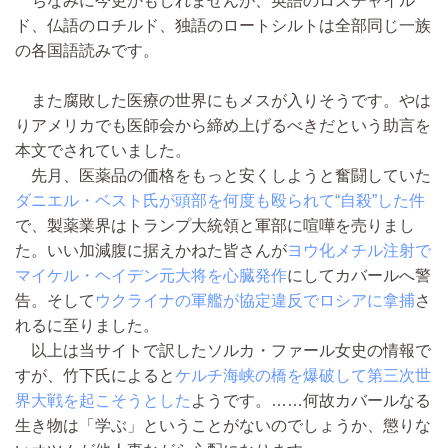
ちなみに今更かもしれませんが、英語のロスチャイル
ド、仏語のロチルド、独語のロートシルトは全部同じ一族
の各国語読みです。
また腐敗した医療の世界にもメスが入りそうです。やは
りアメリカでも医師会から締め上げるべきだという助言を
本文でされていました。
先月、医薬品の価格をもっと安くしようと奮闘していた
ダニエル・ベスト氏が頭部を何度も殴られて“自殺”した件
で、製薬業界はトランプ大統領と軍部に喧嘩を売りまし
た。いい加減腹に据えかねた皆さんが
ヨウ化メチル注射で
マイケル・ヘイデン元大将を心臓発作
にしてカバールへ警
告。そして
ウクライナの軍艦が協定違反でロシアに拿捕
さ
れるに至りました。
以上は当サイトで訳したソルカ・ファール女史の情報で
すが、竹下氏によると
ケルチ海峡の橋を爆破して第三次世
界大戦を起こそうとした
ようです。……何故カバールなる
生き物は「学ぶ」ということがないのでしょうか、懲りな