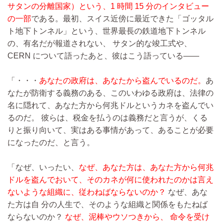
サタンの分離国家）という、1 時間 15 分のインタビュー
の一部
である。最初、スイス近傍に最近できた「ゴッタル
ト地下トンネル」という、世界最長の鉄道地下トンネル
の、有名だが報道されない、 サタン的な竣工式や、
CERN について語ったあと、彼はこう語っている――
「・・・
あなたの政府は、あなたから盗んでいるのだ。
あ
なたが防衛する義務のある、このいわゆる政府は、法律の
名に隠れて、あなた方から何兆ドルというカネを盗んでい
るのだ。 彼らは、税金を払うのは義務だと言うが、くる
りと振り向いて、実はある事情があって、あることが必要
になったのだ、と言う。
「なぜ、いったい、
なぜ、あなた方は、あなた方から何兆
ドルを盗んでおいて、そのカネが何に使われたのかは言え
ないような組織に、従わねばならないのか？
なぜ、あな
た方は自 分の人生で、そのような組織と関係をもたねば
ならないのか？
なぜ、泥棒やウソつきから、 命令を受け