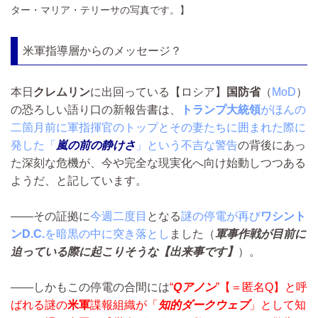
ター・マリア・テリーサの写真です。】
米軍指導層からのメッセージ？
本日
クレムリン
に出回っている【ロシア】
国防省
（
MoD
）
の恐ろしい語り口の新報告書は、
トランプ大統領
がほんの
二箇月前に軍指揮官のトップとその妻たちに囲まれた際に
発した「
嵐の前の静けさ
」という不吉な警告
の背後にあっ
た深刻な危機が、今や完全な現実化へ向け始動しつつある
ようだ、と記しています。
――その証拠に
今週二度目
となる
謎の停電が再び
ワシント
ンD.C.
を暗黒の中に突き落とし
ました（
軍事作戦が目前に
迫っている際に起こりそうな【出来事です】
）。
――しかもこの停電の合間には
“
Qアノン
”【＝匿名Q】と呼
ばれる謎の
米軍
諜報組織
が「
知的ダークウェブ
」として知