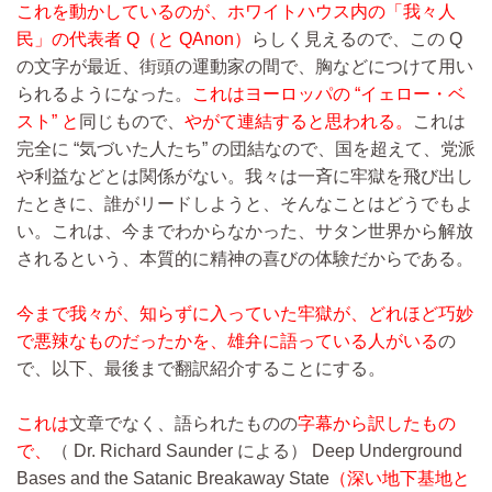
これを動かしているのが、ホワイトハウス内の「我々人
民」の代表者 Q（と QAnon）
らしく見えるので、この Q
の文字が最近、街頭の運動家の間で、胸などにつけて用い
られるようになった。
これはヨーロッパの “イェロー・ベ
スト” と
同じもので、
やがて連結すると思われる。
これは
完全に “気づいた人たち” の団結なので、国を超えて、党派
や利益などとは関係がない。我々は一斉に牢獄を飛び出し
たときに、誰がリードしようと、そんなことはどうでもよ
い。これは、今までわからなかった、サタン世界から解放
されるという、本質的に精神の喜びの体験だからである。
今まで我々が、知らずに入っていた牢獄が、どれほど巧妙
で悪辣なものだったかを、雄弁に語っている人がいる
の
で、以下、最後まで翻訳紹介することにする。
これは
文章でなく、語られたものの
字幕から訳したもの
で、
（ Dr. Richard Saunder による） Deep Underground
Bases and the Satanic Breakaway State
（深い地下基地と