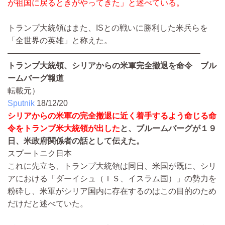
が祖国に戻るときがやってきた」と述べている。
トランプ大統領はまた、ISとの戦いに勝利した米兵らを
「全世界の英雄」と称えた。
————————————————————————
トランプ大統領、シリアからの米軍完全撤退を命令 ブル
ームバーグ報道
転載元）
Sputnik
18/12/20
シリアからの米軍の完全撤退に近く着手するよう命じる命
令をトランプ米大統領が出した
と、ブルームバーグが１９
日、米政府関係者の話として伝えた。
スプートニク日本
これに先立ち、トランプ大統領は同日、米国が既に、シリ
アにおける「ダーイシュ（ＩＳ、イスラム国）」の勢力を
粉砕し、米軍がシリア国内に存在するのはこの目的のため
だけだと述べていた。