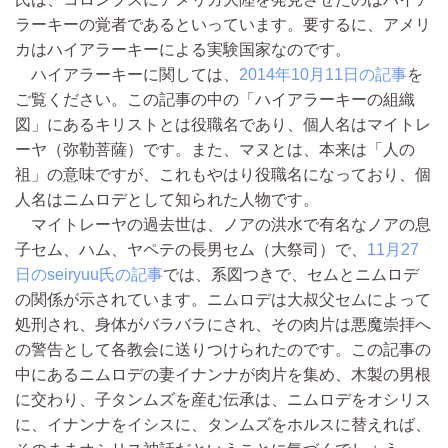
ラーキーの覚者であるといっています。要するに、アメリ
カはハイアラーキーによる実験国家なのです。
ハイアラーキーに関しては、
2014年10月11日の記事
を
ご覧ください。この記事の中の「ハイアラーキーの組織
図」にあるキリストとは役職名であり、個人名はマイトレ
ーヤ（弥勒菩薩）です。また、マヌとは、本来は「人の
祖」の意味ですが、これもやはり役職名になっており、個
人名はニムロデとして知られた人物です。
マイトレーヤの過去世は、ノアの洪水で有名なノアの息
子セム、ハム、ヤペテの長男セム（大祭司）で、
11月27
日のseiryuu氏の記事
では、系図つきで、セムとニムロデ
の関係が示されています。ニムロデは大叔父セムによって
処刑され、身体がバラバラにされ、その肉片は悪魔崇拝へ
の警告として各教会に送りつけられたのです。この記事の
中にあるニムロデの妻イナンナが肉片を集め、木製の男根
に交わり、子タンムズを産む伝承は、ニムロデをオシリス
に、イナンナをイシスに、タンムズをホルスに替えれば、