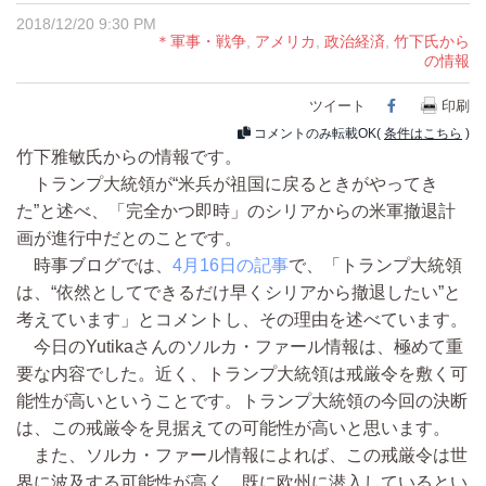
2018/12/20 9:30 PM
＊軍事・戦争
,
アメリカ
,
政治経済
,
竹下氏から
の情報
ツイート
Facebook
印刷
コメントのみ転載OK(
条件はこちら
)
竹下雅敏氏からの情報です。
トランプ大統領が“米兵が祖国に戻るときがやってき
た”と述べ、「完全かつ即時」のシリアからの米軍撤退計
画が進行中だとのことです。
時事ブログでは、
4月16日の記事
で、「トランプ大統領
は、“依然としてできるだけ早くシリアから撤退したい”と
考えています」とコメントし、その理由を述べています。
今日のYutikaさんのソルカ・ファール情報は、極めて重
要な内容でした。近く、トランプ大統領は戒厳令を敷く可
能性が高いということです。トランプ大統領の今回の決断
は、この戒厳令を見据えての可能性が高いと思います。
また、ソルカ・ファール情報によれば、この戒厳令は世
界に波及する可能性が高く、既に欧州に潜入しているとい