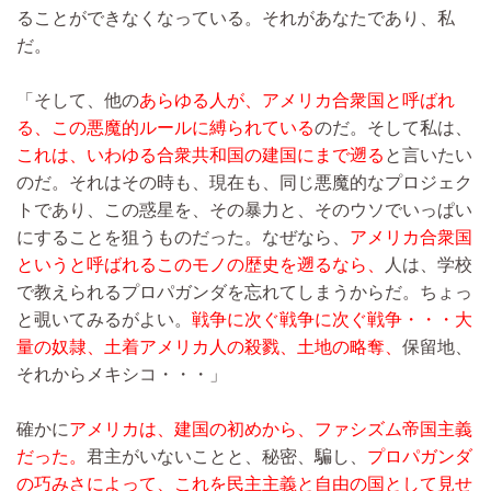
ることができなくなっている。それがあなたであり、私
だ。
「そして、他の
あらゆる人が、アメリカ合衆国と呼ばれ
る、この悪魔的ルールに縛られている
のだ。そして私は、
これは、いわゆる合衆共和国の建国にまで遡る
と言いたい
のだ。それはその時も、現在も、同じ悪魔的なプロジェク
トであり、この惑星を、その暴力と、そのウソでいっぱい
にすることを狙うものだった。なぜなら、
アメリカ合衆国
というと呼ばれるこのモノの歴史を遡るなら、
人は、学校
で教えられるプロパガンダを忘れてしまうからだ。ちょっ
と覗いてみるがよい。
戦争に次ぐ戦争に次ぐ戦争・・・大
量の奴隷、土着アメリカ人の殺戮、土地の略奪、
保留地、
それからメキシコ・・・」
確かに
アメリカは、建国の初めから、ファシズム帝国主義
だった。
君主がいないことと、秘密、騙し、
プロパガンダ
の巧みさによって、これを民主主義と自由の国として見せ