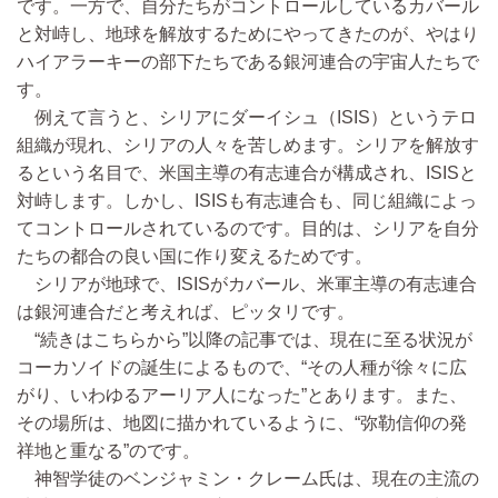
です。一方で、自分たちがコントロールしているカバール
と対峙し、地球を解放するためにやってきたのが、やはり
ハイアラーキーの部下たちである銀河連合の宇宙人たちで
す。
例えて言うと、シリアにダーイシュ（ISIS）というテロ
組織が現れ、シリアの人々を苦しめます。シリアを解放す
るという名目で、米国主導の有志連合が構成され、ISISと
対峙します。しかし、ISISも有志連合も、同じ組織によっ
てコントロールされているのです。目的は、シリアを自分
たちの都合の良い国に作り変えるためです。
シリアが地球で、ISISがカバール、米軍主導の有志連合
は銀河連合だと考えれば、ピッタリです。
“続きはこちらから”以降の記事では、現在に至る状況が
コーカソイドの誕生によるもので、“その人種が徐々に広
がり、いわゆるアーリア人になった”とあります。また、
その場所は、地図に描かれているように、“弥勒信仰の発
祥地と重なる”のです。
神智学徒のベンジャミン・クレーム氏は、現在の主流の