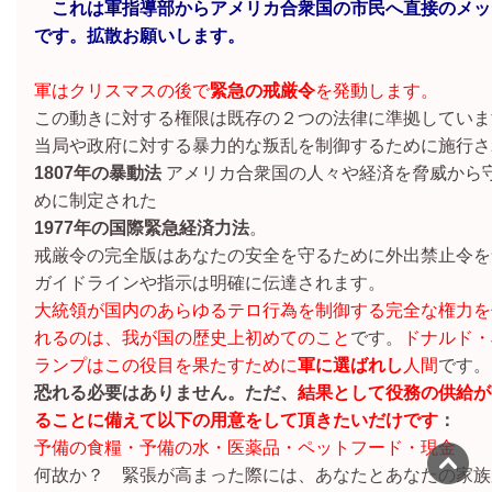
これは軍指導部からアメリカ合衆国の市民へ直接のメッ
です。拡散お願いします。
軍はクリスマスの後で
緊急の戒厳令
を発動します。
この動きに対する権限は既存の２つの法律に準拠していま
当局や政府に対する暴力的な叛乱を制御するために施行さ
1807年の暴動法
アメリカ合衆国の人々や経済を脅威から
めに制定された
1977年の国際緊急経済力法
。
戒厳令の完全版はあなたの安全を守るために外出禁止令を
ガイドラインや指示は明確に伝達されます。
大統領が国内のあらゆるテロ行為を制御する完全な権力を
れるのは、我が国の歴史上初めてのこと
です。
ドナルド・
ランプはこの役目を果たすために
軍に選ばれし
人間
です。
恐れる必要はありません。ただ、
結果として役務の供給が
ることに備えて以下の用意をして頂きたいだけです
：
予備の食糧・予備の水・医薬品・ペットフード・現金
何故か？ 緊張が高まった際には、あなたとあなたの家族