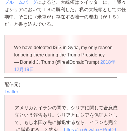
ブルームバーグ
によると、大統領はツイッターに、「我々
はシリアにおいてＩＳに勝利した。私の大統領としての任
期中、そこに（米軍が）存在する唯一の理由（がＩＳ）
だ」と書き込んでいる。
We have defeated ISIS in Syria, my only reason
for being there during the Trump Presidency.
— Donald J. Trump (@realDonaldTrump)
2018年
12月19日
————————————————————————
配信元）
Twitter
アメリカとイランの間で、シリアに関して合意成
立という報告あり。シリアとロシアを保証人とし
て、もし米国が先に撤退するなら、イランも完全
に撤退する、と約束。
https://t.co/dwJbxSRmQ9