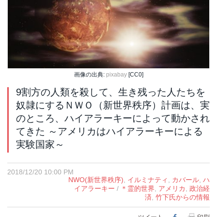
画像の出典:
pixabay
[CC0]
9割方の人類を殺して、生き残った人たちを
奴隷にするＮＷＯ（新世界秩序）計画は、実
のところ、ハイアラーキーによって動かされ
てきた ～アメリカはハイアラーキーによる
実験国家～
2018/12/20 10:00 PM
NWO(新世界秩序)
,
イルミナティ
,
カバール
,
ハ
イアラーキー
/
＊霊的世界
,
アメリカ
,
政治経
済
,
竹下氏からの情報
Facebook