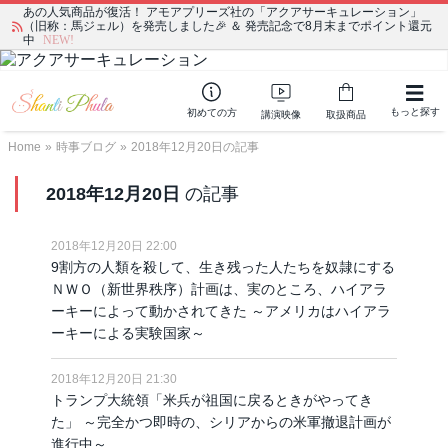
あの人気商品が復活！ アモアプリーズ社の「アクアサーキュレーション」
宗教学講座 中級コース 第139回 明治以降の日本の闇３ 〜日本の黒幕た
（旧称：馬ジェル）を発売しました🎉 ＆ 発売記念で8月末までポイント還元
ちの出自／在日が入り込むヤクザ／朝鮮進駐軍から始まったパチンコ利権
中
NEW!
もっと探す
初めての方
講演映像
取扱商品
Home
»
時事ブログ
»
2018年12月20日の記事
2018年12月20日
の記事
2018年12月20日 22:00
9割方の人類を殺して、生き残った人たちを奴隷にする
ＮＷＯ（新世界秩序）計画は、実のところ、ハイアラ
ーキーによって動かされてきた ～アメリカはハイアラ
ーキーによる実験国家～
2018年12月20日 21:30
トランプ大統領「米兵が祖国に戻るときがやってき
た」 ～完全かつ即時の、シリアからの米軍撤退計画が
進行中～