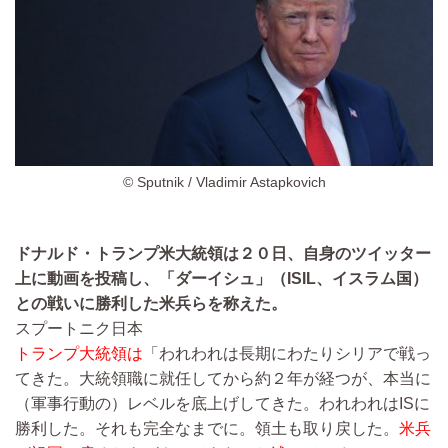
© Sputnik / Vladimir Astapkovich
ドナルド・トランプ米大統領は２０日、自身のツイッター
上に動画を投稿し、「ダーイシュ」（ISIL、イスラム国）
との戦いに勝利した米兵らを称えた。
スプートニク日本
トランプ大統領は
「われわれは長期にわたりシリアで戦っ
てきた。大統領職に就任してから約２年が経つが、本当に
（軍事行動の）レベルを底上げしてきた。われわれはISに
勝利した。それも完全なまでに。領土も取り戻した。
米兵