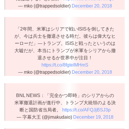
— mko (@trappedsoldier)
December 20, 2018
「2年間、米軍はシリアで戦いISISを倒してきた
が、今は兵士を撤退させる時だ。彼らは偉大なヒ
ーローだ」―トランプ。ISISと戦ったというのは
大嘘だが、本当にトランプが米軍をシリアから撤
退させるか世界中が注目！
https://t.co/8fgteIMHmS
— mko (@trappedsoldier)
December 20, 2018
BNL NEWS：「完全かつ即時」のシリアからの
米軍撤退計画が進行中、トランプ大統領のよる決
断と国防省当局者。
https://t.co/AFQJjBSJ3p
— 字幕大王 (@jimakudaio)
December 19, 2018