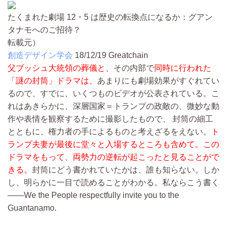
たくまれた劇場 12・5 は歴史の転換点になるか：グアン
タナモへのご招待？
転載元）
創造デザイン学会
18/12/19
Greatchain
父ブッシュ大統領の葬儀と、
その内部で
同時に行われた
「謎の封筒」ドラマは、
あまりにも劇場効果がすぐれてい
るので、すでに、いくつものビデオが公表されている。こ
れはあきらかに、深層国家＝トランプの政敵の、微妙な動
作や表情を観察するために撮影したもので、 封筒の細工
とともに、権力者の手によるものと考えざるをえない。
ト
ランプ夫妻が最後に堂々と入場するところも含めて。この
ドラマをもって、両勢力の逆転が起こったと見ることがで
きる。
封筒にどう書かれていたかは、誰も知らない。しか
し、明らかに一目で読めることがわかる。私ならこう書く
――We the People respectfully invite you to the
Guantanamo.