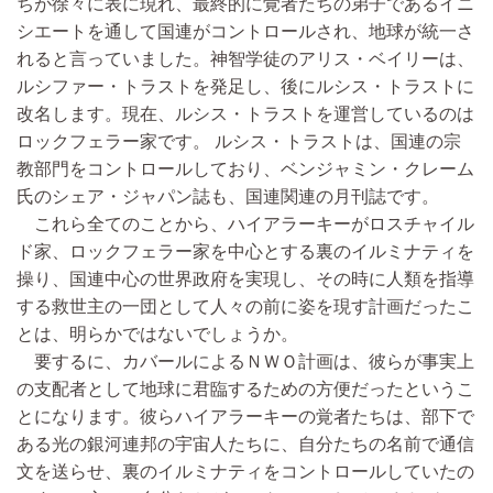
ちが徐々に表に現れ、最終的に覚者たちの弟子であるイニ
シエートを通して国連がコントロールされ、地球が統一さ
れると言っていました。神智学徒のアリス・ベイリーは、
ルシファー・トラストを発足し、後にルシス・トラストに
改名します。現在、ルシス・トラストを運営しているのは
ロックフェラー家です。 ルシス・トラストは、国連の宗
教部門をコントロールしており、ベンジャミン・クレーム
氏のシェア・ジャパン誌も、国連関連の月刊誌です。
これら全てのことから、ハイアラーキーがロスチャイル
ド家、ロックフェラー家を中心とする裏のイルミナティを
操り、国連中心の世界政府を実現し、その時に人類を指導
する救世主の一団として人々の前に姿を現す計画だったこ
とは、明らかではないでしょうか。
要するに、カバールによるＮＷＯ計画は、彼らが事実上
の支配者として地球に君臨するための方便だったというこ
とになります。彼らハイアラーキーの覚者たちは、部下で
ある光の銀河連邦の宇宙人たちに、自分たちの名前で通信
文を送らせ、裏のイルミナティをコントロールしていたの