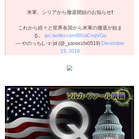
米軍、シリアから撤退開始のお知らせ❗️
これから続々と世界各国から米軍の撤退が始ま
る。
pic.twitter.com/9XutCnqVGo
— やのっち(｡･ɜ･)d (@_yanocchi0519)
December
19, 2018