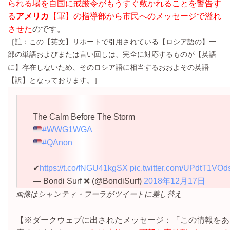
られる場を
自国に戒厳令がもうすぐ敷かれることを警告す
る
アメリカ
【軍】の指導部から市民へのメッセージ
で溢れ
させた
のです。
［註：この【英文】リポートで引用されている【ロシア語の】一
部の単語およびまたは言い回しは、完全に対応するものが【英語
に】存在しないため、そのロシア語に相当するおおよその英語
【訳】となっております。］
The Calm Before The Storm
#WWG1WGA
#QAnon
✔
https://t.co/fNGU41kgSX
pic.twitter.com/UPdtT1VOd
— Bondi Surf ❌ (@BondiSurf)
2018年12月17日
画像はシャンティ・フーラがツイートに差し替え
【※ダークウェブに出されたメッセージ：「この情報をあ