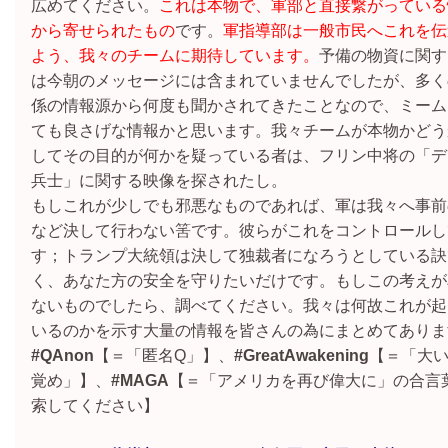
広めてください。
これは本物で、軍部と直接繋がっている
から寄せられたもの
です。
軍指導部は一般市民へこれを伝
よう、我々のチームに期待しています。
予備の物資に関す
は今朝のメッセージには含まれていませんでしたが、多く
係の情報源から何度も聞かされてきたことなので、ミーム
ても良さげな情報かと思います。我々チームが本物かどう
してその目的が何かを疑っている者は、フリン中将の「デ
兵士」に関する映像を探されたし。
もしこれが少しでも邪悪なものであれば、軍は我々へ事前
など決して行わない筈です。彼らがこれをコントロールし
す；トランプ大統領は決して独裁者になろうとしている訣
く、あなた方の安全を守りたいだけです。もしこの考えが
ないものでしたら、調べてください。我々は何故これが起
いるのかを示す大量の情報を皆さんの為にまとめてありま
#QAnon
【＝「匿名Q」】、
#GreatAwakening
【＝「大
覚め」】、
#MAGA
【＝「アメリカを再び偉大に」の合言
索してください】