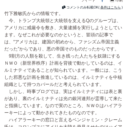
ツイート
印刷
コメントのみ転載OK(
条件はこちら
)
竹下雅敏氏からの情報です。
今、トランプ大統領と大統領を支えるQのグループは、
アメリカに戒厳令を敷き、大量逮捕を実行しようとしてい
ます。なぜこれが必要なのかというと、冒頭の記事で
は、“アメリカは、建国の初めから、ファシズム帝国主義
だった”からであり、悪の帝国そのものだったからです。
9割方の人類を殺して、生き残った人たちを奴隷にする
ＮＷＯ（新世界秩序）計画を背後で動かしているのは、イ
ルミナティであることが知られています。一般には、こう
した邪悪な計画を推進しているのは、イルミナティを中核
組織として持つカバールだと考えられています。
しかし、時事ブログでは、実はイルミナティには表と裏
があり、裏のイルミナティは光の銀河連邦が霊導して来た
と指摘しています。なので実のところ、ＮＷＯはハイアラ
ーキーによって動かされてきたものなのです。
ハイアラーキーの窓口と言えるベンジャミン・クレーム
氏は、コロンブスにアメリカ大陸を発見させたのはハイア