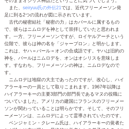
そのままオシリス神話だということに気づくでしょう。
また、
seiryuu氏の外伝21
では、近代フリーメーソン発
足に到る2つの流れが図に示されています。
古代の秘密結社「秘密の力」はカバールに属するもの
で、彼らはニムロデを神として崇拝していたと思われま
す。一方、フリーメーソンですが、ロイヤルアーチという
位階で、彼らは神の名を「ジャーブロン」と明かします。
これは、ヤハ＝バール＝オンの合成語です。ヤハは旧約の
神を、バールはニムロデを、オンはオシリスを意味しま
す。すなわち、フリーメーソンの神は、ニムロデなので
す。
ニムロデは地獄の大主であったのですが、改心し、ハイ
アラーキーの一員として取りこまれます。1967年以降は
ハイアラーキーの主要3部門の部門長であるマヌの役職に
ついていました。アメリカの建国にフランスのフリーメー
ソンが関わっていることは明らかです。そして、そのフリ
ーメーソンは、ニムロデによって霊導されていたのです。
ベンジャミン・クレーム氏は、ハイアラーキーの覚者た