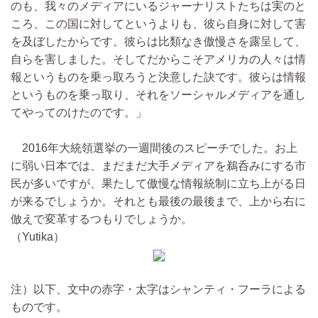
のも、我々のメディアにいるジャーナリストたちは実のと
ころ、この国に対してというよりも、彼ら自身に対して害
を及ぼしたからです。彼らは比類なき傲慢さを露呈して、
自らを害しました。そしてだからこそアメリカの人々は情
報というものを乗っ取ろうと決意した訣です。彼らは情報
というものを乗っ取り、それをソーシャルメディアを通し
てやってのけたのです。」
2016年大統領選挙の一週間後のスピーチでした。お上
に弱い日本では、まだまだ大手メディアを鵜呑みにする市
民が多いですが、果たして傲慢な情報統制に立ち上がる日
が来るでしょうか。それとも最後の最後まで、上から右に
倣えで変革するつもりでしょうか。
（Yutika）
注）以下、文中の赤字・太字はシャンティ・フーラによる
ものです。