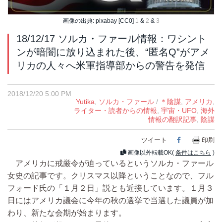
画像の出典: pixabay [CC0]
1
&
2
&
3
18/12/17 ソルカ・ファール情報：ワシント
ンが暗闇に放り込まれた後、“匿名Q”がアメ
リカの人々へ米軍指導部からの警告を発信
2018/12/20 5:00 PM
Yutika
,
ソルカ・ファール
/
＊陰謀
,
アメリカ
,
ライター・読者からの情報
,
宇宙・UFO
,
海外
情報の翻訳記事
,
陰謀
ツイート
Facebook
印刷
画像以外転載OK(
条件はこちら
)
アメリカに戒厳令が迫っているというソルカ・ファール
女史の記事です。クリスマス以降ということなので、フル
フォード氏の「１月２日」説とも近接しています。１月３
日にはアメリカ議会に今年の秋の選挙で当選した議員が加
わり、新たな会期が始まります。