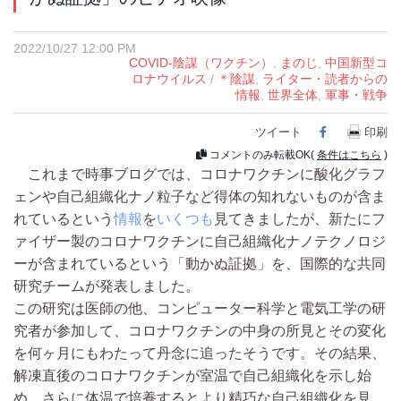
2022/10/27 12:00 PM
COVID-陰謀（ワクチン）
,
まのじ
,
中国新型コ
ロナウイルス
/
＊陰謀
,
ライター・読者からの
情報
,
世界全体
,
軍事・戦争
ツイート
Facebook
印刷
コメントのみ転載OK(
条件はこちら
)
これまで時事ブログでは、コロナワクチンに酸化グラフ
ェンや自己組織化ナノ粒子など得体の知れないものが含ま
れているという
情報
を
いくつも
見てきましたが、新たにフ
ァイザー製のコロナワクチンに自己組織化ナノテクノロジ
ーが含まれているという「動かぬ証拠」を、国際的な共同
研究チームが発表しました。
この研究は医師の他、コンピューター科学と電気工学の研
究者が参加して、コロナワクチンの中身の所見とその変化
を何ヶ月にもわたって丹念に追ったそうです。その結果、
解凍直後のコロナワクチンが室温で自己組織化を示し始
め、さらに体温で培養するとより精巧な自己組織化を見