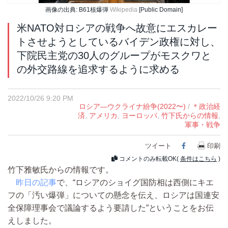
画像の出典: B61核爆弾
Wikipedia
[Public Domain]
米NATO対ロシアの戦争へ故意にエスカレー
トさせようとしているバイデン政権に対し、
下院民主党の30人のグループがモスクワと
の外交路線を追求するように求める
2022/10/26 9:20 PM
ロシア―ウクライナ紛争(2022〜)
/
＊政治経
済
,
アメリカ
,
ヨーロッパ
,
竹下氏からの情報
,
軍事・戦争
ツイート
Facebook
印刷
コメントのみ転載OK(
条件はこちら
)
竹下雅敏氏からの情報です。
昨日の記事
で、“ロシアのショイグ国防相は西側にキエ
フの「汚い爆弾」についての懸念を伝え、ロシアは国連安
全保障理事会で議論するよう要請した”ということをお伝
えしました。