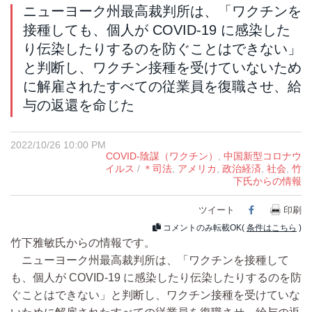
ニューヨーク州最高裁判所は、「ワクチンを
接種しても、個人が COVID-19 に感染した
り伝染したりするのを防ぐことはできない」
と判断し、ワクチン接種を受けていないため
に解雇されたすべての従業員を復職させ、給
与の返還を命じた
2022/10/26 10:00 PM
COVID-陰謀（ワクチン）
,
中国新型コロナウ
イルス
/
＊司法
,
アメリカ
,
政治経済
,
社会
,
竹
下氏からの情報
ツイート
Facebook
印刷
コメントのみ転載OK(
条件はこちら
)
竹下雅敏氏からの情報です。
ニューヨーク州最高裁判所は、「ワクチンを接種して
も、個人が COVID-19 に感染したり伝染したりするのを防
ぐことはできない」と判断し、ワクチン接種を受けていな