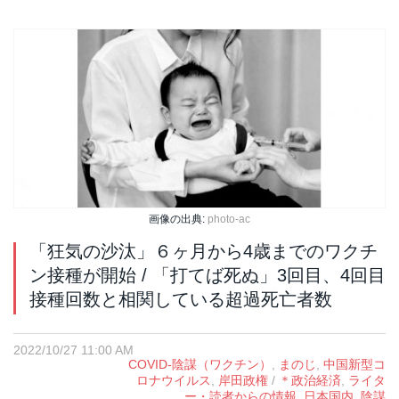
画像の出典:
photo-ac
「狂気の沙汰」６ヶ月から4歳までのワクチ
ン接種が開始 / 「打てば死ぬ」3回目、4回目
接種回数と相関している超過死亡者数
2022/10/27 11:00 AM
COVID-陰謀（ワクチン）
,
まのじ
,
中国新型コ
ロナウイルス
,
岸田政権
/
＊政治経済
,
ライタ
ー・読者からの情報
,
日本国内
,
陰謀