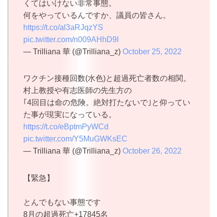
くてはいけない非常事態。
何をやっているんですか、議員の皆さん。
https://t.co/al3aRJqzYS
pic.twitter.com/n009AHhD9I
— Trilliana 華 (@Trilliana_z)
October 25, 2022
ワクチン接種回数(水色)と超過死亡者数の相関。
村上教授や有志医師の先生方の
｢4回目は命の危険。絶対打たないで｣と仰ってい
た事が現実になっている。
https://t.co/eBptmPyWCd
pic.twitter.com/Y5MuGWKsEC
— Trilliana 華 (@Trilliana_z)
October 26, 2022
【緊急】
とんでもない事態です
8月の超過死亡+17845名