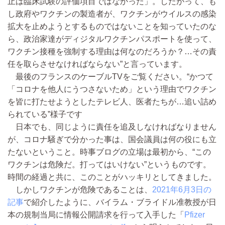
止は臨床試験の評価項目ではなかった」。したがって、も
し政府やワクチンの製造者が、ワクチンがウイルスの感染
拡大を止めようとするものではないことを知っていたのな
ら、政治家達がディジタルワクチンパスポートを使って、
ワクチン接種を強制する理由は何なのだろうか？…その責
任を取らさせなければならない”と言っています。
最後のフランスのケーブルTVをご覧ください。“かつて
「コロナを他人にうつさないため」という理由でワクチン
を皆に打たせようとしたテレビ人、医者たちが…追い詰め
られている”様子です
日本でも、同じように責任を追及しなければなりません
が、コロナ騒ぎで分かった事は、国会議員は何の役にも立
たないということ。時事ブログの立場は最初から、“この
ワクチンは危険だ。打ってはいけない”というものです。
時間の経過と共に、このことがハッキリとしてきました。
しかしワクチンが危険であることは、
2021年6月3日の
記事
で紹介したように、バイラム・ブライドル准教授が日
本の規制当局に情報公開請求を行って入手した「
Pfizer