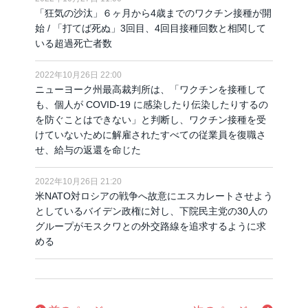
「狂気の沙汰」６ヶ月から4歳までのワクチン接種が開
始 / 「打てば死ぬ」3回目、4回目接種回数と相関して
いる超過死亡者数
2022年10月26日 22:00
ニューヨーク州最高裁判所は、「ワクチンを接種して
も、個人が COVID-19 に感染したり伝染したりするの
を防ぐことはできない」と判断し、ワクチン接種を受
けていないために解雇されたすべての従業員を復職さ
せ、給与の返還を命じた
2022年10月26日 21:20
米NATO対ロシアの戦争へ故意にエスカレートさせよう
としているバイデン政権に対し、下院民主党の30人の
グループがモスクワとの外交路線を追求するように求
める