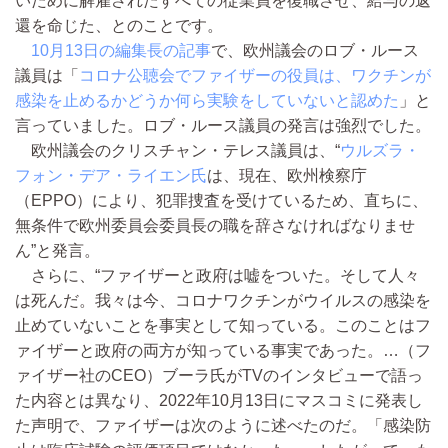
いために解雇されたすべての従業員を復職させ、給与の返
還を命じた、とのことです。
10月13日の編集長の記事
で、欧州議会のロブ・ルース
議員は「
コロナ公聴会でファイザーの役員は、ワクチンが
感染を止めるかどうか何ら実験をしていないと認めた
」と
言っていました。ロブ・ルース議員の発言は強烈でした。
欧州議会のクリスチャン・テレス議員は、“
ウルズラ・
フォン・デア・ライエン氏
は、現在、欧州検察庁
（EPPO）により、犯罪捜査を受けているため、直ちに、
無条件で欧州委員会委員長の職を辞さなければなりませ
ん”と発言。
さらに、“ファイザーと政府は嘘をついた。そして人々
は死んだ。我々は今、コロナワクチンがウイルスの感染を
止めていないことを事実として知っている。このことはフ
ァイザーと政府の両方が知っている事実であった。…（フ
ァイザー社のCEO）ブーラ氏がTVのインタビューで語っ
た内容とは異なり、2022年10月13日にマスコミに発表し
た声明で、ファイザーは次のように述べたのだ。「感染防