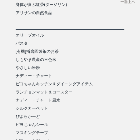
身体が喜ぶ紅茶(ダージリン)
アリサンの自然食品
オリーブオイル
パスタ
[有機]播磨園製茶のお茶
しもやま農産の三色米
やさしい米粉
ナディー・チャート
ピヨちゃんキッチン＆ダイニングアイテム
ランチョンマット＆コースター
ナディー・チャート風水
シルクカーペット
ぴよらかーど
ピヨちゃんシール
マスキングテープ