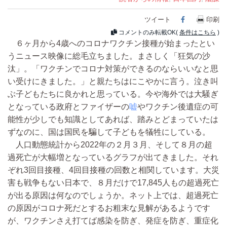
ツイート
Facebook
印刷
コメントのみ転載OK(
条件はこちら
)
６ヶ月から4歳へのコロナワクチン接種が始まったとい
うニュース映像に総毛立ちました。まさしく「狂気の沙
汰」。「ワクチンでコロナ対策ができるのならいいなと思
い受けにきました。」と親たちはにこやかに言う。泣き叫
ぶ子どもたちに良かれと思っている。今や海外では大騒ぎ
となっている政府とファイザーの
嘘
やワクチン後遺症の可
能性が少しでも知識としてあれば、踏みとどまっていたは
ずなのに、国は国民を騙して子どもを犠牲にしている。
人口動態統計から2022年の２月３月、そして８月の超
過死亡が大幅増となっているグラフが出てきました。それ
ぞれ3回目接種、4回目接種の回数と相関しています。大災
害も戦争もない日本で、８月だけで17,845人もの超過死亡
が出る原因は何なのでしょうか。ネット上では、超過死亡
の原因がコロナ死だとするお粗末な見解があるようです
が、ワクチンさえ打てば感染を防ぎ、発症を防ぎ、重症化