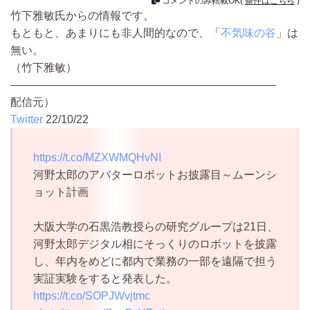
コメントのみ転載OK(
条件はこちら
)
竹下雅敏氏からの情報です。
もともと、あまりにも非人間的なので、「
不気味の谷
」は
無い。
（竹下雅敏）
————————————————————————
配信元）
Twitter
22/10/22
https://t.co/MZXWMQHvNI
河野太郎のアバターロボットお披露目～ムーンシ
ョット計画
大阪大学の石黒浩教授らの研究グループは21日、
河野太郎デジタル相にそっくりのロボットを披露
し、年内をめどに都内で業務の一部を遠隔で担う
実証実験をすると発表した。
https://t.co/SOPJWvjtmc