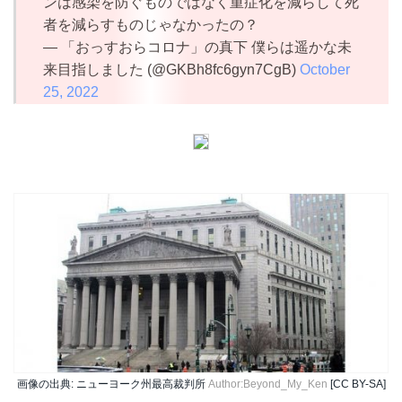
ンは感染を防ぐものではなく重症化を減らして死
者を減らすものじゃなかったの？
— 「おっすおらコロナ」の真下 僕らは遥かな未
来目指しました (@GKBh8fc6gyn7CgB)
October
25, 2022
画像の出典: ニューヨーク州最高裁判所
Author:Beyond_My_Ken
[CC BY-SA]