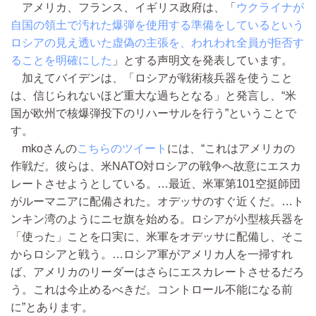
アメリカ、フランス、イギリス政府は、「
ウクライナが
自国の領土で汚れた爆弾を使用する準備をしているという
ロシアの見え透いた虚偽の主張を、われわれ全員が拒否す
ることを明確にした
」とする声明文を発表しています。
加えてバイデンは、「ロシアが戦術核兵器を使うこと
は、信じられないほど重大な過ちとなる」と発言し、“米
国が欧州で核爆弾投下のリハーサルを行う”ということで
す。
mkoさんの
こちらのツイート
には、“これはアメリカの
作戦だ。彼らは、米NATO対ロシアの戦争へ故意にエスカ
レートさせようとしている。…最近、米軍第101空挺師団
がルーマニアに配備された。オデッサのすぐ近くだ。…ト
ンキン湾のようにニセ旗を始める。ロシアが小型核兵器を
「使った」ことを口実に、米軍をオデッサに配備し、そこ
からロシアと戦う。…ロシア軍がアメリカ人を一掃すれ
ば、アメリカのリーダーはさらにエスカレートさせるだろ
う。これは今止めるべきだ。コントロール不能になる前
に”とあります。