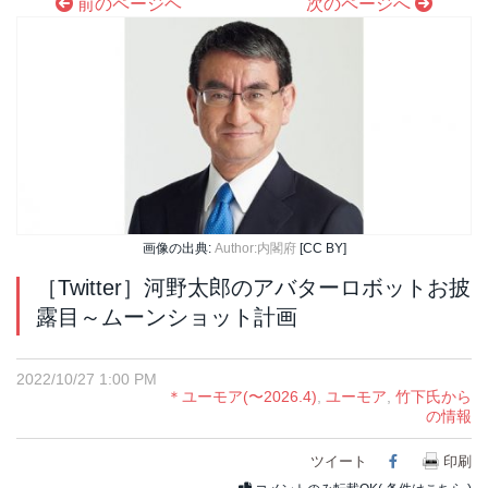
前のページヘ
次のページへ
画像の出典:
Author:内閣府
[CC BY]
［Twitter］河野太郎のアバターロボットお披
露目～ムーンショット計画
2022/10/27 1:00 PM
＊ユーモア(〜2026.4)
,
ユーモア
,
竹下氏から
の情報
ツイート
Facebook
印刷