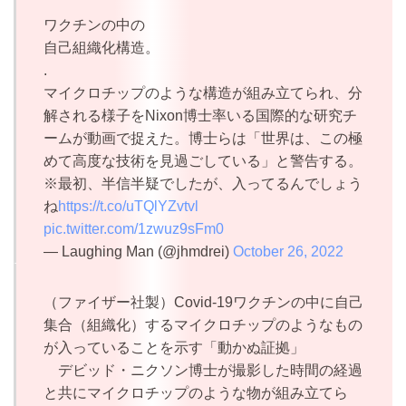
ワクチンの中の
自己組織化構造。
.
マイクロチップのような構造が組み立てられ、分
解される様子をNixon博士率いる国際的な研究チ
ームが動画で捉えた。博士らは「世界は、この極
めて高度な技術を見過ごしている」と警告する。
※最初、半信半疑でしたが、入ってるんでしょう
ね
https://t.co/uTQlYZvtvl
pic.twitter.com/1zwuz9sFm0
— Laughing Man (@jhmdrei)
October 26, 2022
（ファイザー社製）Covid-19ワクチンの中に自己
集合（組織化）するマイクロチップのようなもの
が入っていることを示す「動かぬ証拠」
デビッド・ニクソン博士が撮影した時間の経過
と共にマイクロチップのような物が組み立てら