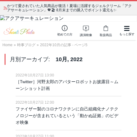
かつて愛されていた人気商品が復活！夏場に活躍するジェルクリーム「アク
アサーキュレーション」💖🏖️ 8月末までの購入でポイント還元も✨
もっと探す
初めての方
講演映像
取扱商品
Home
»
時事ブログ
»
2022年10月の記事 - ページ5
月別アーカイブ:
10月, 2022
2022年10月27日 13:00
［Twitter］河野太郎のアバターロボットお披露目～ム
ーンショット計画
2022年10月27日 12:00
ファイザー製のコロナワクチンに自己組織化ナノテク
ノロジーが含まれているという「動かぬ証拠」のビデ
オ映像
2022年10月27日 11:00