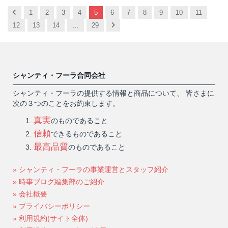
Previous
1
2
3
4
5
6
7
8
9
10
11
Next
12
13
14
…
29
シャンティ・フーラ合同会社
シャンティ・フーラの提供する情報と商品について、 皆さまに
次の３つのことをお約束します。
真実
のものであること
信頼
できるものであること
最高品質
のものであること
» シャンティ・フーラの事業運営とスタッフ紹介
» 時事ブログ編集部のご紹介
» 会社概要
» プライバシーポリシー
» 利用規約(サイト全体)