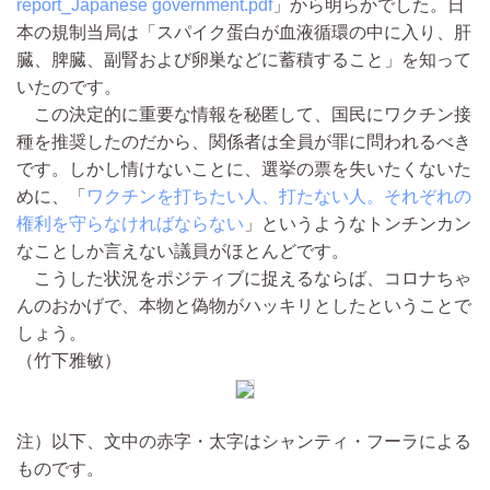
report_Japanese government.pdf
」から明らかでした。日
本の規制当局は「スパイク蛋白が血液循環の中に入り、肝
臓、脾臓、副腎および卵巣などに蓄積すること」を知って
いたのです。
この決定的に重要な情報を秘匿して、国民にワクチン接
種を推奨したのだから、関係者は全員が罪に問われるべき
です。しかし情けないことに、選挙の票を失いたくないた
めに、「
ワクチンを打ちたい人、打たない人。それぞれの
権利を守らなければならない
」というようなトンチンカン
なことしか言えない議員がほとんどです。
こうした状況をポジティブに捉えるならば、コロナちゃ
んのおかげで、本物と偽物がハッキリとしたということで
しょう。
（竹下雅敏）
注）以下、文中の赤字・太字はシャンティ・フーラによる
ものです。