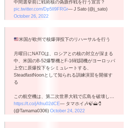
中間選挙前に戦術核の偽旗作戦を行う宣言？
pic.twitter.com/Dp5lI9FRGr
— J Sato (@j_sato)
October 26, 2022
米国が欧州で核爆弾投下のリハーサルを行う
月曜日にNATOは、ロシアとの核の対立が深まる
中、米国のB-52爆撃機とF-16戦闘機がヨーロッパ
上空に原爆投下をシミュレートする、
SteadfastNoonとして知られる訓練演習を開催す
る
この航空機は、第二次世界大戦で広島を破壊し…
https://t.co/jAfnu02dCE
— タマホイ🎶🍃🗻🧷
(@Tamama0306)
October 24, 2022