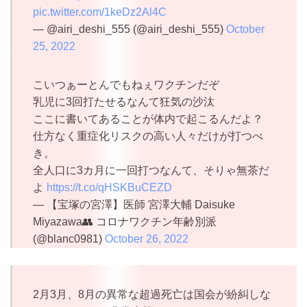
pic.twitter.com/1keDz2Al4C
— @airi_deshi_555 (@airi_deshi_555)
October
25, 2022
こいつぁーとんでもねぇワクチンだぞ
乳児に3回打たせるなんて狂気の沙汰
ここに書いてあることが体内で起こるんだよ？
仕方なく重症化リスクの高い人々だけが打つべ
き。
全人口に3カ月に一回打つなんて、そりゃ無茶だ
よ
https://t.co/qHSKBuCEZD
— 【宝塚の宮澤】医師 宮澤大輔 Daisuke
Miyazawa👥 コロナワクチン年齢別派
(@blanc0981)
October 26, 2022
2月3月、8月の異常な超過死亡は国会が紛糾しな