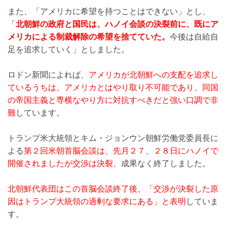
また、「アメリカに希望を持つことはできない」とし、
「
北朝鮮の政府と国民は、ハノイ会談の決裂前に、既にア
メリカによる制裁解除の希望を捨てていた。
今後は自給自
足を追求していく」としました。
ロドン新聞によれば、
アメリカが北朝鮮への支配を追求し
ているうちは、アメリカとはやり取り不可能であり、同国
の帝国主義と専横なやり方に対抗すべきだと強い口調で非
難
しています。
トランプ米大統領とキム・ジョンウン朝鮮労働党委員長に
よる
第２回米朝首脳会談は、先月２７、２８日にハノイで
開催されましたが交渉は決裂
、成果なく終了しました。
北朝鮮代表団はこの首脳会談終了後、「交渉が決裂した原
因はトランプ大統領の過剰な要求にある」と表明
していま
す。