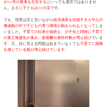
が○○市の将来を左右する
といっても過言ではありませ
ん。
まさに子どもは○○の宝
です。
でも、現実は宝と言いながら
経済成長を目指す大人中心の
価値観の中で子どもの育つ環境が顧みられなくなって
しま
いました。
子育ての伝承が途絶え、少子化と同時に子育て
の孤立無援化が進み、産後鬱や虐待件数が増え続け
ていま
す。又、目に見える問題は起きていなくても
子育てに困難
を感じている親が増え続けています。