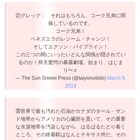
㉑グレッグ： それはもちろん、コーク兄弟に関
係しているのです。
コーク兄弟！
ベネズエラのレジーム・チャンジ！
そしてエクソン・パイプライン！
この三つの間にいったいどんな関係が隠されてい
るのか！仰天驚愕の暴露劇場、始まり、はじま
り〜♬
— The Sun Snorer Press (@taiyonoibiki)
March 9,
2019
㉖世界で最も汚れた石油がカナダのタール・サン
ド地帯からアメリカの心臓部を貫いて、その重要
な水源地帯を汚染しながら、はるばるたどり着く
ところ、その終着駅はなんとテキサス州だ。その