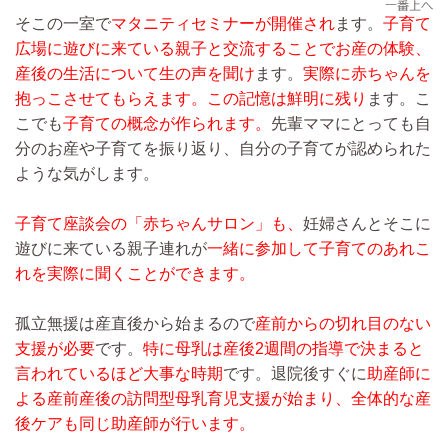
そこの一室で
マタニティセミナーが開催され
ます。
子育て
広場に遊びに来ている親子と交流することでお産の体験、
産後の生活について生の声を聞け
ます。
実際に赤ちゃんを
抱っこさせてもらえます。
この記憶は鮮明に残り
ます。こ
こでも
子育ての概念が作られます。
先輩ママにとっても自
分のお産や子育てを振り返り、自分の子育てが認められた
ような気がします。
子育て座談会の「赤ちゃんサロン」も、
妊婦さんとそこに
遊びに来ている親子連れが
一緒に参加して子育てのあれこ
れを実際に聞くことができます。
孤立無援は産直後から始まるので
産前からの切れ目のない
支援が必要
です。
特に母乳は産後2週間の指導で決まると
言われているほど大事な時期
です。退院後すぐに
助産師に
よる産前産後の訪問型母乳育児支援が始まり、全体的な産
後ケアも同じ助産師が行います。