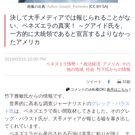
画像の出典:
Author:Joseph_Remedor
[CC BY-SA]
決して大手メディアでは報じられることがな
い、ベネズエラの真実！ ～グアイド氏を、
一方的に大統領であると宣言するよりなかっ
たアメリカ
2019/03/10 10:00 PM
ベネズエラ情勢
/
＊政治経済
,
アメリカ
,
その
他の地域
,
社会
,
竹下氏からの情報
ツイート
Facebook
印刷
コメントのみ転載OK(
条件はこちら
)
竹下雅敏氏からの情報です。
世界的に高名な調査ジャーナリストの
グレッグ・パラス
ト氏
は、ベネズエラで長い間取材してきました。そのグレ
ッグ・パラスト氏が、大手メディアが報じる嘘を暴き出し
てくれています。
ベネズエラから産出される石油は非常に粘りが強く、テ