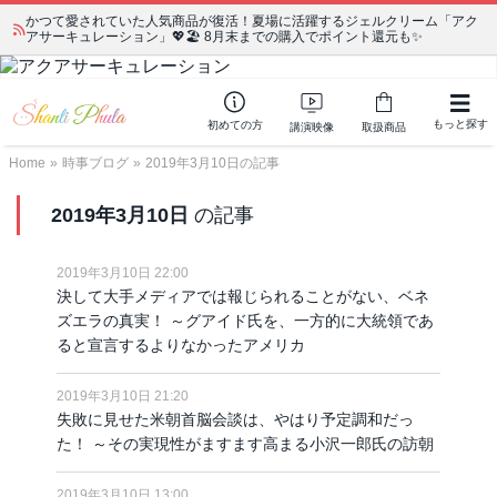
かつて愛されていた人気商品が復活！夏場に活躍するジェルクリーム「アク
宗教学講座 中級コース 第139回 明治以降の日本の闇３ 〜日本の黒幕た
アサーキュレーション」💖🏖️ 8月末までの購入でポイント還元も✨
ちの出自／在日が入り込むヤクザ／朝鮮進駐軍から始まったパチンコ利権
もっと探す
初めての方
講演映像
取扱商品
Home
»
時事ブログ
»
2019年3月10日の記事
2019年3月10日
の記事
2019年3月10日 22:00
決して大手メディアでは報じられることがない、ベネ
ズエラの真実！ ～グアイド氏を、一方的に大統領であ
ると宣言するよりなかったアメリカ
2019年3月10日 21:20
失敗に見せた米朝首脳会談は、やはり予定調和だっ
た！ ～その実現性がますます高まる小沢一郎氏の訪朝
2019年3月10日 13:00