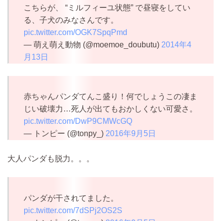
こちらが、 “ミルフィーユ状態” で昼寝をしてい
る、子犬のみなさんです。
pic.twitter.com/OGK7SpqPmd
— 萌え萌え動物 (@moemoe_doubutu)
2014年4
月13日
赤ちゃんパンダてんこ盛り！何でしょうこの凄ま
じい破壊力…死人が出てもおかしくない可愛さ。
pic.twitter.com/DwP9CMWcGQ
— トンピー (@tonpy_)
2016年9月5日
大人パンダも脱力。。。
パンダが干されてました。
pic.twitter.com/7dSPj2OS2S