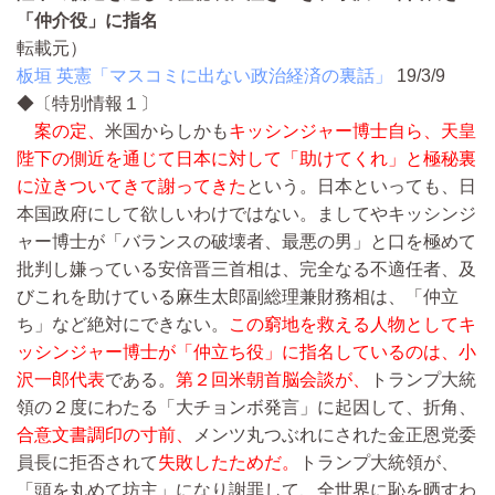
「仲介役」に指名
転載元）
板垣 英憲「マスコミに出ない政治経済の裏話」
19/3/9
◆〔特別情報１〕
案の定、
米国からしかも
キッシンジャー博士自ら、天皇
陛下の側近を通じて日本に対して「助けてくれ」と極秘裏
に泣きついてきて謝ってきた
という。日本といっても、日
本国政府にして欲しいわけではない。ましてやキッシンジ
ャー博士が「バランスの破壊者、最悪の男」と口を極めて
批判し嫌っている安倍晋三首相は、完全なる不適任者、及
びこれを助けている麻生太郎副総理兼財務相は、「仲立
ち」など絶対にできない。
この窮地を救える人物としてキ
ッシンジャー博士が「仲立ち役」に指名しているのは、小
沢一郎代表
である。
第２回米朝首脳会談が、
トランプ大統
領の２度にわたる「大チョンボ発言」に起因して、折角、
合意文書調印の寸前、
メンツ丸つぶれにされた金正恩党委
員長に拒否されて
失敗したためだ。
トランプ大統領が、
「頭を丸めて坊主」になり謝罪して、全世界に恥を晒すわ