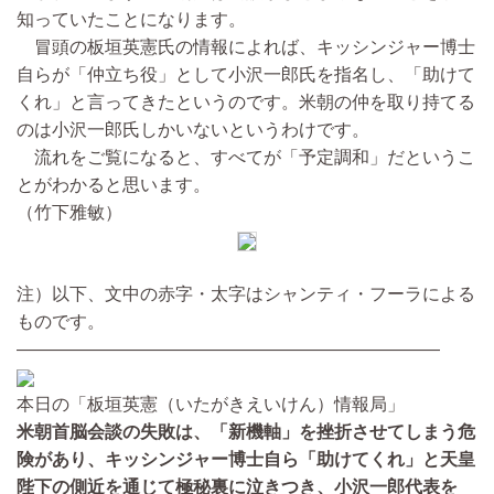
知っていたことになります。
冒頭の板垣英憲氏の情報によれば、キッシンジャー博士
自らが「仲立ち役」として小沢一郎氏を指名し、「助けて
くれ」と言ってきたというのです。米朝の仲を取り持てる
のは小沢一郎氏しかいないというわけです。
流れをご覧になると、すべてが「予定調和」だというこ
とがわかると思います。
（竹下雅敏）
注）以下、文中の赤字・太字はシャンティ・フーラによる
ものです。
————————————————————————
本日の「板垣英憲（いたがきえいけん）情報局」
米朝首脳会談の失敗は、「新機軸」を挫折させてしまう危
険があり、キッシンジャー博士自ら「助けてくれ」と天皇
陛下の側近を通じて極秘裏に泣きつき、小沢一郎代表を