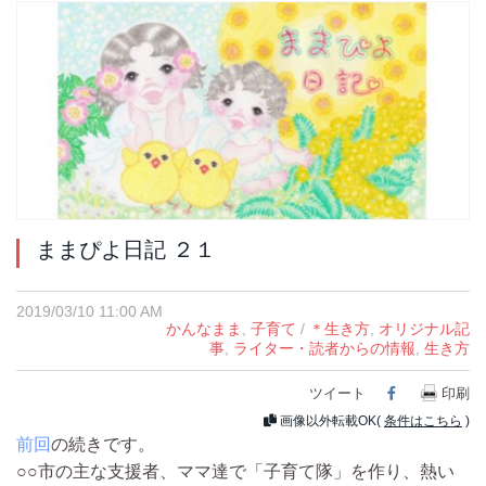
ままぴよ日記 ２１
2019/03/10 11:00 AM
かんなまま
,
子育て
/
＊生き方
,
オリジナル記
事
,
ライター・読者からの情報
,
生き方
ツイート
Facebook
印刷
画像以外転載OK(
条件はこちら
)
前回
の続きです。
○○市の主な支援者、ママ達で「子育て隊」を作り、熱い