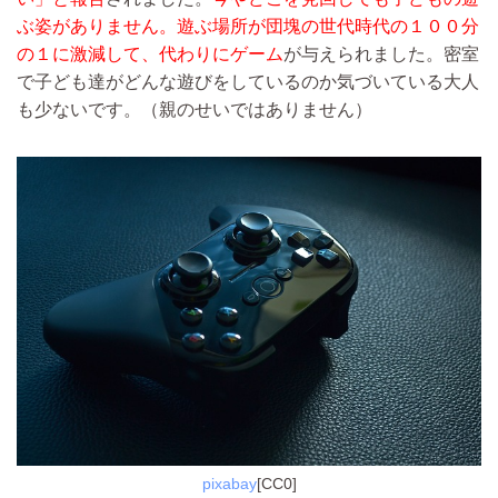
ぶ姿がありません。
遊ぶ場所が団塊の世代時代の１００分
の１に激減して、代わりにゲーム
が与えられました。密室
で子ども達がどんな遊びをしているのか気づいている大人
も少ないです。（親のせいではありません）
pixabay
[CC0]