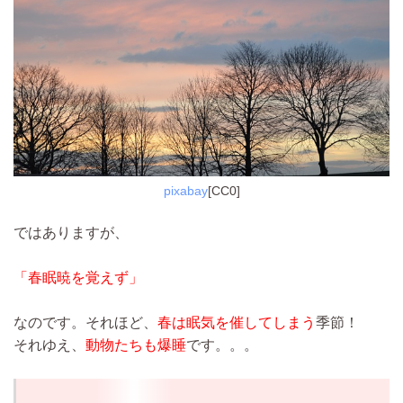
pixabay
[CC0]
ではありますが、
「春眠暁を覚えず」
なのです。それほど、
春は眠気を催してしまう
季節！
それゆえ、
動物たちも爆睡
です。。。