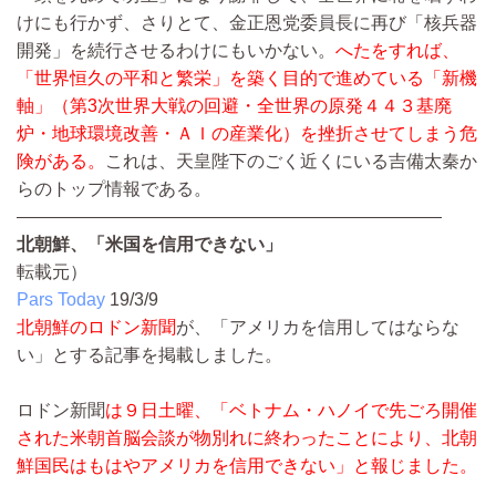
けにも行かず、さりとて、金正恩党委員長に再び「核兵器
開発」を続行させるわけにもいかない。
へたをすれば、
「世界恒久の平和と繁栄」を築く目的で進めている「新機
軸」（第3次世界大戦の回避・全世界の原発４４３基廃
炉・地球環境改善・ＡＩの産業化）を挫折させてしまう危
険がある。
これは、天皇陛下のごく近くにいる吉備太秦か
らのトップ情報である。
————————————————————————
北朝鮮、「米国を信用できない」
転載元）
Pars Today
19/3/9
北朝鮮のロドン新聞
が、「アメリカを信用してはならな
い」とする記事を掲載しました。
ロドン新聞
は９日土曜、「ベトナム・ハノイで先ごろ開催
された米朝首脳会談が物別れに終わったことにより、北朝
鮮国民はもはやアメリカを信用できない」と報じました。