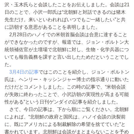
沢・玉木氏らと会談したことをお伝えしました。会談は21
日のことで、小沢一郎氏は“北朝鮮と対話できるのは猪木
先生だけ。来いといわれればいつでもご一緒したい”と共
に訪朝する意思があることを表明しました。
2月28日のハノイでの米朝首脳会談は合意に達すること
ができなかったのですが、報道では、ジョン・ボルトン大
統領補佐官が土壇場で北朝鮮に対し、生物・化学兵器につ
いても報告義務を課すと言い出したためだということでし
た。
3月4日の記事
ではこのことを紹介し、ジョン・ボルトン
氏は、ヘンリー・キッシンジャー博士の指示通りに動いた
だけだとコメントしました。この時の記事で、“米朝会談
が失敗に終わったことで、小沢訪朝の実現性が高まる可能
性がある”という日刊ゲンダイの記事を紹介しました。
さて、今日の記事は、下から順にご覧ください。北朝鮮
によれば、“北朝鮮の政府と国民は、ハノイ会談の決裂前
に、既にアメリカによる制裁解除の希望を捨てていた”と
書かれています。北朝鮮は会談がまとまらないことを予め