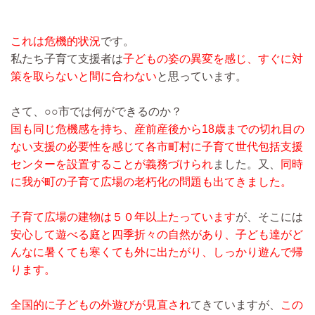
これは危機的状況
です。
私たち子育て支援者は
子どもの姿の異変を感じ、すぐに対
策を取らないと間に合わない
と思っています。
さて、○○市では何ができるのか？
国も同じ危機感を持ち、産前産後から18歳までの切れ目の
ない支援の必要性を感じて各市町村に子育て世代包括支援
センターを設置することが義務づけられ
ました。又、
同時
に我が町の子育て広場の老朽化の問題も出てきました。
子育て広場の建物は５０年以上たっています
が、そこには
安心して遊べる庭と四季折々の自然があり、子ども達がど
んなに暑くても寒くても外に出たがり、しっかり遊んで帰
ります。
全国的に子どもの外遊びが見直され
てきていますが、
この