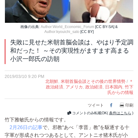
画像の出典:
Author:World_Economic_Forum
[CC BY-SA] &
Author:kyouichi_sato
[CC BY]
失敗に見せた米朝首脳会談は、やはり予定調
和だった！ ～その実現性がますます高まる
小沢一郎氏の訪朝
2019/03/10 9:20 PM
北朝鮮
,
米朝首脳会談とその後の世界情勢
/
＊
政治経済
,
アメリカ
,
政治経済
,
日本国内
,
竹下
氏からの情報
ツイート
Facebook
印刷
コメントのみ転載OK(
条件はこちら
)
竹下雅敏氏からの情報です。
2月26日の記事
で、邪教“あべ「李晋」教”を駆逐する十
字軍が形成されつつあるとして、アントニオ猪木氏が小