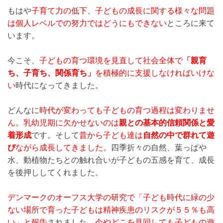
もはや
子育て力の低下、子どもの成長に関する様々な問題
は個人レベルでの努力ではどうにもできない
ところに来て
います。
今こそ、
子どもの育つ環境を見直して社会全体で
「親育
ち、子育ち、関係育ち」
を積極的に支援しなければいけな
い
時代になってきました。
どんなに
時代が変わっても子どもの育つ過程は変わりませ
ん。
乳幼児期に欠かせないのは
親との基本的信頼関係と愛
着形成
です。そして
昔から子ども達は
自然の中で群れて遊
び
ながら成長してきました。
四季折々の自然、葉っぱや
水、動植物たちとの触れ合いが子どもの五感を育て、成長
を後押ししてくれました。
デンマークのオーフス大学の研究で「子ども時代に緑の少
ない場所で育った子どもは精神疾患のリスクが５５％も高
い」と報告
されました。
今やどこを見回しても子どもの遊