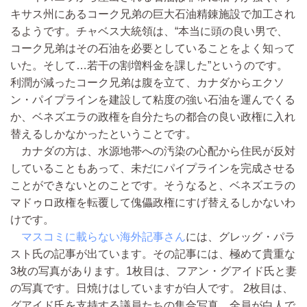
キサス州にあるコーク兄弟の巨大石油精錬施設で加工され
るようです。チャベス大統領は、“本当に頭の良い男で、
コーク兄弟はその石油を必要としていることをよく知って
いた。そして…若干の割増料金を課した”というのです。
利潤が減ったコーク兄弟は腹を立て、カナダからエクソ
ン・パイプラインを建設して粘度の強い石油を運んでくる
か、ベネズエラの政権を自分たちの都合の良い政権に入れ
替えるしかなかったということです。
カナダの方は、水源地帯への汚染の心配から住民が反対
していることもあって、未だにパイプラインを完成させる
ことができないとのことです。そうなると、ベネズエラの
マドゥロ政権を転覆して傀儡政権にすげ替えるしかないわ
けです。
マスコミに載らない海外記事さん
には、グレッグ・パラ
スト氏の記事が出ています。その記事には、極めて貴重な
3枚の写真があります。1枚目は、フアン・グアイド氏と妻
の写真です。日焼けはしていますが白人です。 2枚目は、
グアイド氏を支持する議員たちの集合写真。全員が白人で