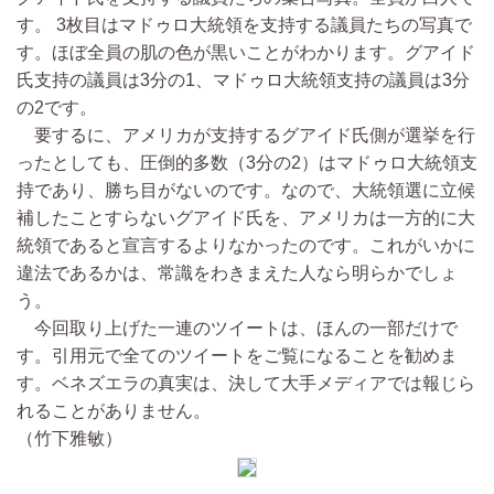
す。 3枚目はマドゥロ大統領を支持する議員たちの写真で
す。ほぼ全員の肌の色が黒いことがわかります。グアイド
氏支持の議員は3分の1、マドゥロ大統領支持の議員は3分
の2です。
要するに、アメリカが支持するグアイド氏側が選挙を行
ったとしても、圧倒的多数（3分の2）はマドゥロ大統領支
持であり、勝ち目がないのです。なので、大統領選に立候
補したことすらないグアイド氏を、アメリカは一方的に大
統領であると宣言するよりなかったのです。これがいかに
違法であるかは、常識をわきまえた人なら明らかでしょ
う。
今回取り上げた一連のツイートは、ほんの一部だけで
す。引用元で全てのツイートをご覧になることを勧めま
す。ベネズエラの真実は、決して大手メディアでは報じら
れることがありません。
（竹下雅敏）