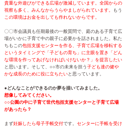
貴重な外遊びができる広場が激減しています。
全国からの
視察も多く、みんなからうらやましがられています。
もう
この環境はお金を出しても作れないからです。
〇〇市会議員も任期最後の一般質問で、庭のある子育て広
場がいかに子育て中の親子に必要かを話されました。私た
ちもこの
包括支援センターを作る、子育て広場を移転する
というタイミングで「子どもの育ち」に主眼を置き「どん
な環境を作ってあげなければいけないか？」を提言したい
と思います。そして、○○市の未来を担う
子ども達の健や
かな成長のために役に立ちたい
と思っています。
●どんなことができるのか夢を描いてみました。
想像してみてください。
○○公園の中に子育て世代包括支援センターと子育て広場
があったら？
まず
妊娠したら母子手帳交付
です。
センターに手帳を受け