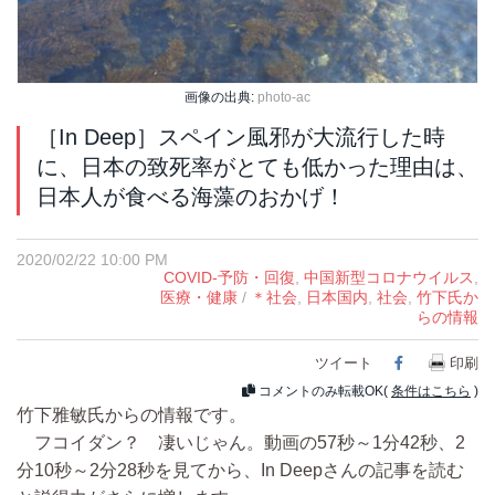
画像の出典:
photo-ac
［In Deep］スペイン風邪が大流行した時
に、日本の致死率がとても低かった理由は、
日本人が食べる海藻のおかげ！
2020/02/22 10:00 PM
COVID-予防・回復
,
中国新型コロナウイルス
,
医療・健康
/
＊社会
,
日本国内
,
社会
,
竹下氏か
らの情報
ツイート
Facebook
印刷
コメントのみ転載OK(
条件はこちら
)
竹下雅敏氏からの情報です。
フコイダン？ 凄いじゃん。動画の57秒～1分42秒、2
分10秒～2分28秒を見てから、In Deepさんの記事を読む