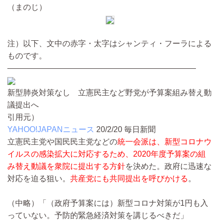
（まのじ）
注）以下、文中の赤字・太字はシャンティ・フーラによる
ものです。
————————————————————————
新型肺炎対策なし 立憲民主など野党が予算案組み替え動
議提出へ
引用元）
YAHOO!JAPANニュース
20/2/20
毎日新聞
立憲民主党や国民民主党などの
統一会派は、新型コロナウ
イルスの感染拡大に対応するため、2020年度予算案の組
み替え動議を衆院に提出する方針
を決めた。政府に迅速な
対応を迫る狙い。
共産党にも共同提出を呼びかける
。
（中略）
「（政府予算案には）新型コロナ対策が1円も入
っていない。予防的緊急経済対策を講じるべきだ」