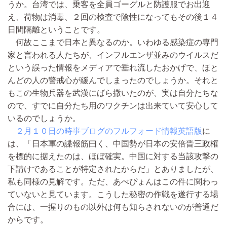
うか。台湾では、乗客を全員ゴーグルと防護服でお出迎
え、荷物は消毒、２回の検査で陰性になってもその後１４
日間隔離ということです。
何故ここまで日本と異なるのか。いわゆる感染症の専門
家と言われる人たちが、インフルエンザ並みのウイルスだ
という誤った情報をメディアで垂れ流したおかげで、ほと
んどの人の警戒心が緩んでしまったのでしょうか。それと
もこの生物兵器を武漢にばら撒いたのが、実は自分たちな
ので、すでに自分たち用のワクチンは出来ていて安心して
いるのでしょうか。
２月１０日の時事ブログのフルフォード情報英語版
に
は、「日本軍の諜報筋曰く、中国勢が日本の安倍晋三政権
を標的に据えたのは、ほぼ確実。中国に対する当該攻撃の
下請けであることが特定されたからだ」とありましたが、
私も同様の見解です。ただ、あべぴょんはこの件に関わっ
ていないと見ています。こうした秘密の作戦を遂行する場
合には、一握りのもの以外は何も知らされないのが普通だ
からです。