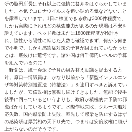
研の脇田所長はそれ以上に強情に答弁をはぐらかしていま
した。本気でコロナウイルスを追い詰める気などないこと
を露呈しています。1日に検査できる数は3000件程度で、
しかも実際にそれほどの検査能力があるのか現場は不安を
訴えています。ベッド数は未だに1800床程度が検討さ
れ、陰性から陽性に転じた人数も確認できず、何から何ま
で不明で、しかも感染症対策の予算が組まれていなかった
とは、底抜けに驚愕です。諸外国は何千億円レベルの予算
を組んでいるのに！
野党は、統一会派で予算の組み替え動議を提出する方
針。原口一博議員は、かなり以前から「新型インフルエン
ザ等対策特別措置法（特措法）」を適用すべきと訴えてい
ましたが、安倍政権は無視し続けてきました。無能で後手
後手に回っているというよりも、政府が積極的に予防の邪
魔ばかりしているようです。水際作戦失敗、クルーズ船対
応失敗、国内感染防止失敗、率先して感染を防止するはず
の感染研は厚労相の天下り先で、つまりは安倍政権に頭が
上がらないのだそうです。