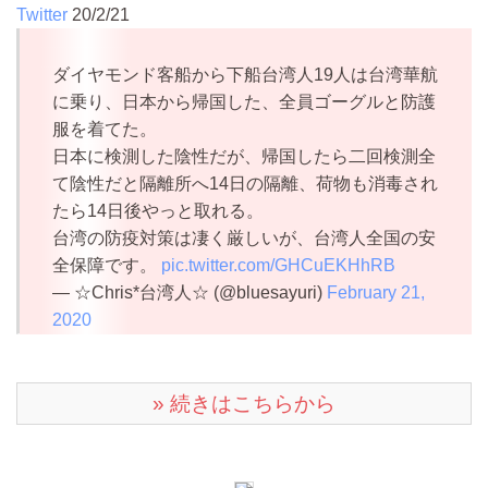
Twitter
20/2/21
ダイヤモンド客船から下船台湾人19人は台湾華航
に乗り、日本から帰国した、全員ゴーグルと防護
服を着てた。
日本に検測した陰性だが、帰国したら二回検測全
て陰性だと隔離所へ14日の隔離、荷物も消毒され
たら14日後やっと取れる。
台湾の防疫対策は凄く厳しいが、台湾人全国の安
全保障です。
pic.twitter.com/GHCuEKHhRB
— ☆Chris*台湾人☆ (@bluesayuri)
February 21,
2020
» 続きはこちらから