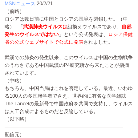
MSNニュース
20/2/21
（前略）
ロシアは数日前に中国とロシアの国境を閉鎖した。
（中
略）...
「
武漢肺炎ウイルスは
組換えウイルスであり、
自然
発生のウイルスではない
」という公式発表は、
ロシア保健
省の公式ウェブサイトで公式に発表
されました。
武漢での肺炎の発生以来、このウイルスは中国の生物戦争
のうわさである中国武漢のP4研究所から来たことが指摘
されています。
（中略）
もちろん、中国当局はこれを否定している。最近、いわゆ
る100人の多国籍学者でさえ、世界的に有名な医学雑誌
The Lancetの最新号で中国政府を共同で支持し、ウイルス
は人工合成によるものだと反論している。
（以下略）
————————————————————————
配信元）