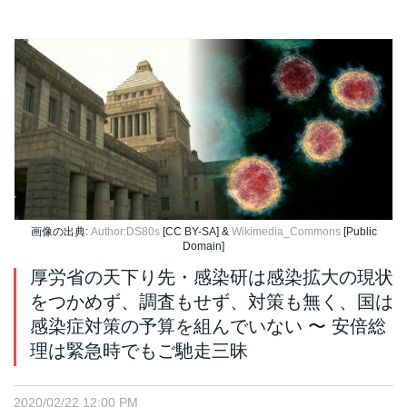
画像の出典:
Author:DS80s
[CC BY-SA] &
Wikimedia_Commons
[Public
Domain]
厚労省の天下り先・感染研は感染拡大の現状
をつかめず、調査もせず、対策も無く、国は
感染症対策の予算を組んでいない 〜 安倍総
理は緊急時でもご馳走三昧
2020/02/22 12:00 PM