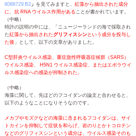
8088729 B2
」
を見てみますと、
紅藻から抽出された成分
に、抗 RNA ウイルス作用がある
ことが書かれています。
（中略）
特許の説明の中には、「ニュージーランドの海で採取され
た
紅藻から抽出された
グリフィスシン
という成分を投与し
た後
」として、以下の文章がありました。
C型肝炎ウイルス感染、重症急性呼吸器症候群（SARS）
ウイルス感染、 H5N1 ウイルス感染症、またはエボラウイ
ルス感染症への感染が抑制された。
（中略）
海藻に関して、先ほどのフコイダンの論文と合わせると、
以下のようなことになりそうなのです。
メカブやモズクなどの海藻に含まれるフコイダンは、サイ
トカインを抑制して症状を和らげ、岩のりとかトコロテン
などのグリフィスシンという成分は、ウイルス感染そのも