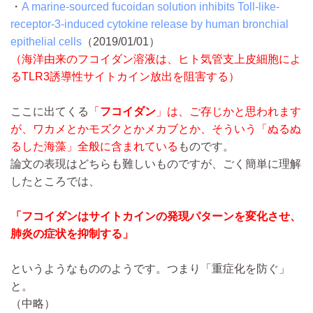
・
A marine-sourced fucoidan solution inhibits Toll-like-
receptor-3-induced cytokine release by human bronchial
epithelial cells
（2019/01/01）
（海洋由来のフコイダン溶液は、ヒト気管支上皮細胞によ
るTLR3誘導性サイトカイン放出を阻害する）
ここに出てくる
「
フコイダン
」は、ご存じかと思われます
が、ワカメとかモズクとかメカブとか、そういう「ぬるぬ
るした海藻」全般に含まれている
ものです。
論文の表現はどちらも難しいものですが、ごく簡単に理解
したところでは、
「フコイダンはサイトカインの発現パターンを変化させ、
肺炎の症状を抑制する」
というようなもののようです。つまり「重症化を防ぐ」
と。
（中略）