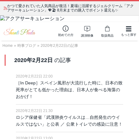
かつて愛されていた人気商品が復活！夏場に活躍するジェルクリーム「アク
アサーキュレーション」💖🏖️ 8月末までの購入でポイント還元も✨
もっと探す
初めての方
講演映像
取扱商品
Home
»
時事ブログ
»
2020年2月22日の記事
2020年2月22日
の記事
2020年2月22日 22:00
［In Deep］スペイン風邪が大流行した時に、日本の致
死率がとても低かった理由は、日本人が食べる海藻の
おかげ！
2020年2月22日 21:30
ロシア保健省「武漢肺炎ウイルスは…自然発生のウイ
ルスではない」と公表 ／ 公衆トイレでの感染に注意！
2020年2月22日 13:00