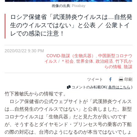
画像の出典:
Pixabay
ロシア保健省「武漢肺炎ウイルスは…自然発
生のウイルスではない」と公表 ／ 公衆トイ
レでの感染に注意！
2020/02/22 9:30 PM
COVID-陰謀（生物兵器）
,
中国新型コロナウ
イルス
/
＊社会
,
世界全体
,
政治経済
,
竹下氏か
らの情報
,
陰謀
ツイート
Facebook
印刷
コメントのみ転載OK(
条件はこちら
)
竹下雅敏氏からの情報です。
ロシア保健省の公式ウェブサイトが「武漢肺炎ウイルス
は…自然発生のウイルスではない」と公表しました。新型
コロナウイルスは「生物兵器」だと見た方が良いのです
が、そうするとダイヤモンド・プリンセス号の乗客の下船
の際の対応は、台湾のようになるのが本当ではないでしょ