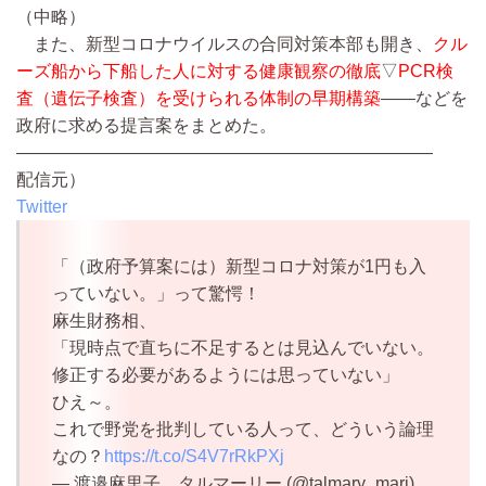
（中略）
また、新型コロナウイルスの合同対策本部も開き、
クル
ーズ船から下船した人に対する健康観察の徹底
▽
PCR検
査（遺伝子検査）を受けられる体制の早期構築
――などを
政府に求める提言案をまとめた。
————————————————————————
配信元）
Twitter
「（政府予算案には）新型コロナ対策が1円も入
っていない。」って驚愕！
麻生財務相、
「現時点で直ちに不足するとは見込んでいない。
修正する必要があるようには思っていない」
ひえ～。
これで野党を批判している人って、どういう論理
なの？
https://t.co/S4V7rRkPXj
— 渡邉麻里子 タルマーリー (@talmary_mari)