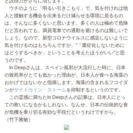
と説得力がさらに増します。
ウチのように「明るい引きこもり」で、気を付ければ他
人と接触する機会を出来るだけ減らせる環境に居るもの
は、そんなに多くないと思います。多くの人は極めて危険
だと言われても、満員電車での通勤を避けるのは難しいで
しょう。なので、新型コロナウイルスに感染しないように
気を付けるのはもちろんですが、“「重症化しないために
はどうするべきか」ということを考えたほうがいい”と思
うのです。
In Deepさんは、スペイン風邪が大流行した時に、日本
の致死率がとても低かった理由が、日本人が食べる海藻の
おかげではないかと指摘します。海藻の含まれるフコイダ
ンが
サイトカイン・ストーム
を抑制するというのです。
この霊感に満ちたIn Deepさんの記事は、日本人にとっ
ての救いになるかもしれない。なんせ、日本の伝統的な食
が危機を乗り切る有効な手段だというわけですから。
（竹下雅敏）