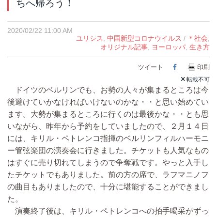
ちへ帰ろう！
2020/02/22 11:00 AM
ユリシス
,
中国新型コロナウイルス
/
＊社会
,
オリジナル記事
,
ヨーロッパ
,
生き方
ツイート
Facebook
印刷
転載不可
ドイツのベルリンでも、お勢の人々が集まるところは今
後避けていかなければいけないのかな・・と思い始めてい
ます。大勢が集まるところに行くのは最後かな・・とも思
いながら、昨年から予約をしていましたので、２月１４日
には、キリル・ペトレンコ指揮のベルリンフィルハーモニ
ー管弦楽団の演奏会に行きました。チケットも人気なもの
はすぐに売り切れてしまうので争奪戦です。やっと入手し
たチケットでもありました。前の方の席で、ラフマニノフ
の曲目もありましたので、十分に堪能することができまし
た。
演奏終了後は、キリル・ペトレンコへの拍手喝采がずっ