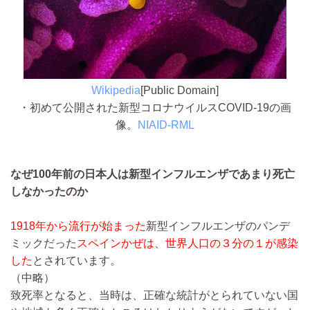
Wikipedia
[Public Domain]
・初めて公開された新型コロナウイルスCOVID-19の画
像。
NIAID-RML
なぜ100年前の日本人は新型インフルエンザであまり死亡
しなかったのか
1918年から流行が始まった
新型インフルエンザのパンデ
ミックだった
スペインかぜは、世界人口の３分の１が感染
した
とされています。
（中略）
致死率となると、当時は、正確な統計がとられていない国