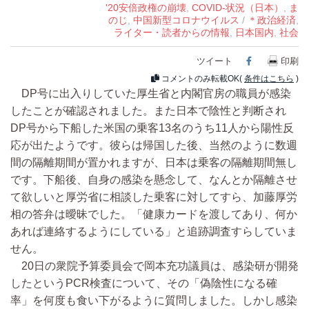
'20安倍政権の崩壊
,
COVID-状況（日本）
,
ま
のじ
,
中国新型コロナウイルス
/
＊政治経済
,
ライター・読者からの情報
,
日本国内
,
社会
ツイート
Facebook
印刷
コメントのみ転載OK(
条件はこちら
)
DP号に出入りしていた厚生省と内閣官房の職員が感染
したことが確認されました。また日本で陰性と判断され
DP号から下船した米国の乗客13名のうち11人から陽性反
応が出たようです。彼らは帰国した後、当然のように数週
間の隔離期間が置かれますが、日本は乗客の隔離期間無し
です。下船後、自身の感染を懸念して、なんとか隔離させ
て欲しいと厚労省に相談した乗客に対してすら、加藤厚労
相の答弁は曖昧でした。「健康カードを渡してあり、何か
あれば連絡するようにしている」と追跡調査すらしていま
せん。
20日の衆院予算委員会で岡本充功議員は、感染研が開発
したというPCR検査について、その「偽陰性になる確
率」を何度も食い下がるように質問しました。しかし感染