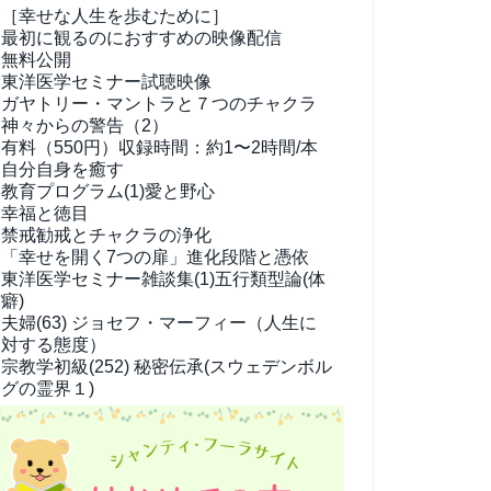
［幸せな人生を歩むために］
最初に観るのにおすすめの映像配信
無料公開
東洋医学セミナー試聴映像
ガヤトリー・マントラと７つのチャクラ
神々からの警告（2）
有料（550円）
収録時間：約1〜2時間/本
自分自身を癒す
教育プログラム(1)
愛と野心
幸福と徳目
禁戒勧戒とチャクラの浄化
「幸せを開く7つの扉」進化段階と憑依
東洋医学セミナー雑談集(1)
五行類型論(体
癖)
夫婦(63)
ジョセフ・マーフィー（人生に
対する態度）
宗教学
初級(252) 秘密伝承(スウェデンボル
グの霊界１)