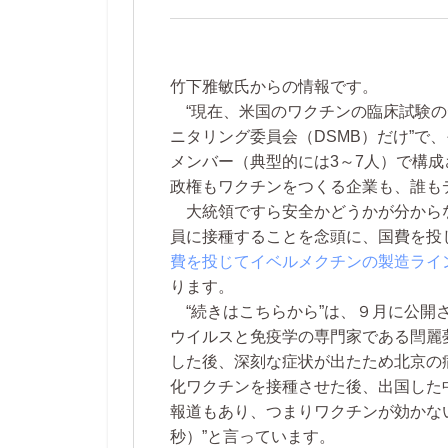
竹下雅敏氏からの情報です。
“現在、米国のワクチンの臨床試験の
ニタリング委員会（DSMB）だけ”で
メンバー（典型的には3～7人）で構成
政権もワクチンをつくる企業も、誰も
大統領ですら安全かどうかが分から
員に接種することを念頭に、国費を投
費を投じてイベルメクチンの製造ライ
ります。
“続きはこちらから”は、９月に公開
ウイルスと免疫学の専門家である閆麗夢
した後、深刻な症状が出たため北京の
化ワクチンを接種させた後、出国した
報道もあり、つまりワクチンが効かな
秒）”と言っています。