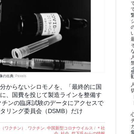
像の出典:
Pexels
分からないシロモノを、「最終的に国
に、国費を投じて製造ラインを整備す
クチンの臨床試験のデータにアクセスで
タリング委員会（DSMB）だけ
陰謀（ワクチン）
,
ワクチン
,
中国新型コロナウイルス
/
＊社
会
,
社会
,
竹下氏からの情報