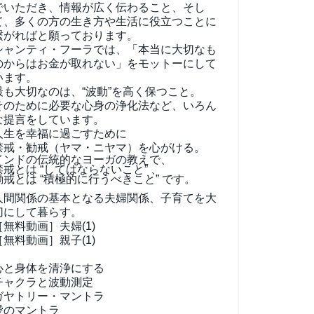
でいただき、情報が広く伝わること、そし
て、
多くの方の生き方や生活に役立つことに
繋がればと願っております。
シャンティ・フーラでは、「本当に大切なも
のからはお金が取れない」をモットーにして
います。
最も大切なのは、“波動”を高く保つこと。
そのために必要な心身の浄化法など、いろん
な提言をしています。
人生を幸福に過ごすために
禁戒・勧戒（ヤマ・ニヤマ）を心がける。
インドの伝統的なヨーガの教えで、
禁戒とは “してはならないこと” 、
勧戒とは “積極的に行うべきこと” です。
人間関係の基本となる夫婦関係、子育てを大
切にして暮らす。
［無料動画］夫婦(1)
［無料動画］親子(1)
心と身体を清浄にする
チャクラと波動測定
ガヤトリー・マントラ
愛のマントラ