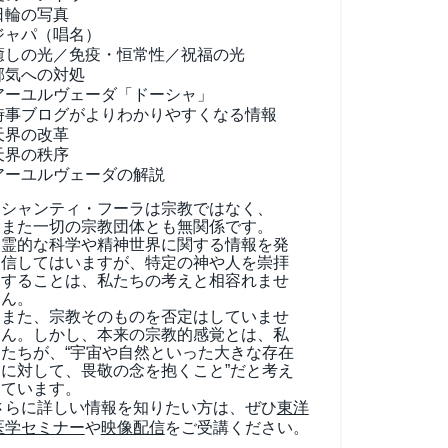
日輪の写真
ジャパ（唱名）
癒しの光／免疫・恒常性／祝福の光
邪気への対処
アーユルヴェーダ
「ドーシャ」
時事ブログがよりわかりやすくなる情報
天界の改革
天界の秩序
アーユルヴェーダの解説
シャンティ・フーラは宗教ではなく、
また一切の宗教団体とも無関係です。
霊的な科学や精神世界に関する情報を発
信してはいますが、特定の神や人を崇拝
することは、私たちの考えと相容れませ
ん。
また、宗教そのものを否定はしていませ
ん。しかし、本来の宗教的感覚とは、私
たちが、“宇宙や自然といった大きな存在
に対して、畏敬の念を抱くこと”だと考え
ています。
さらに詳しい情報を知りたい方は、ぜひ
東洋
医学セミナー
や
映像配信
をご受講ください。