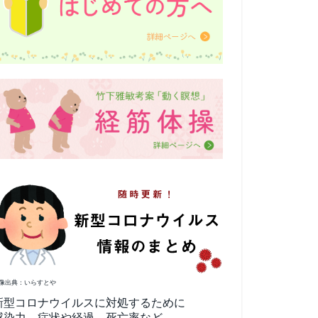
像出典：いらすとや
新型コロナウイルスに対処するために
感染力、症状や経過、死亡率など