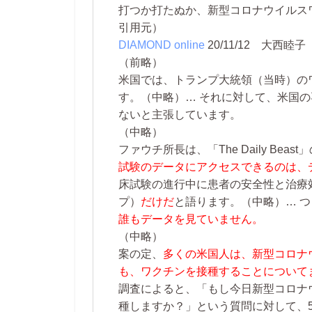
打つか打たぬか、新型コロナウイルス
引用元）
DIAMOND online
20/11/12
大西睦子
（前略）
米国では、トランプ大統領（当時）の
す。
（中略）…
それに対して、米国の
ないと主張しています。
（中略）
ファウチ所長は、「The Daily Bea
試験のデータにアクセスできるのは、
床試験の進行中に患者の安全性と治療
プ）
だけだ
と語ります。
（中略）…
つ
誰もデータを見ていません。
（中略）
案の定、
多くの米国人は、新型コロナ
も、ワクチンを接種することについて
調査によると、「もし今日新型コロナ
種しますか？」という質問に対して、5