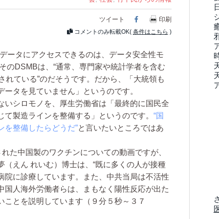
ツイート
Facebook
印刷
コメントのみ転載OK(
条件はこちら
)
データにアクセスできるのは、データ安全性モ
、そのDSMBは、“通常、専門家や統計学者を含む
されている”のだそうです。だから、「大統領も
データを見ていません」というのです。
ないシロモノを、厚生労働省は「最終的に国民全
じて製造ラインを整備する」というのです。
“国
ンを整備したらどうだ”
と言いたいところではあ
された中国製のワクチンについての動画ですが、
（えん れいむ）博士は、“既に多くの人が接種
病院に診療しています。また、中共当局は不活性
中国人海外労働者らは、まもなく陽性反応が出た
いことを説明しています（９分５秒～３７