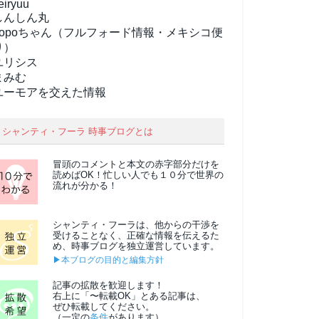
eiryuu
しんしん丸
popoちゃん（フルフォード情報・メキシコ便
り）
ユリシス
まみむ
ユーモアを交えた情報
シャンティ・フーラ 時事ブログとは
冒頭のコメントと本文の
赤字部分
だけを
読めばOK！忙しい人でも１０分で世界の
流れが分かる！
シャンティ・フーラは、他からの干渉を
受けることなく、正確な情報を伝えるた
め、時事ブログを独立運営しています。
▶本ブログの目的と編集方針
記事の拡散を歓迎します！
右上に「〜転載OK」とある記事は、
ぜひ転載してください。
（一定の
条件
があります）