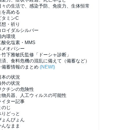
日々の生活で、感染予防、免疫力、生体恒常
性を高める
ビタミンC
瞑想・祈り
コロイダルシルバー
腸内環境
二酸化塩素・MMS
ホメオパシー
▶竹下雅敏氏監修「ドーシャ診断」
経済、食料危機の混乱に備えて（備蓄など）
▶備蓄情報のまとめ
(NEW!)
日本の状況
海外の状況
ワクチンの危険性
生物兵器、人工ウィルスの可能性
ライター記事
まのじ
ぺりどっと
ぴょんぴょん
かんなまま