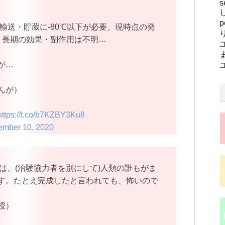
s
、輸送・貯蔵に-80℃以下が必要、現時点の発
、長期の効果・副作用は不明…
が…
んが）
https://t.co/b7KZBY3Ku8
mber 10, 2020
は、(治験協力者を別にして)人類の誰もがま
す。たとえ完成したと言われても、怖いので
授）