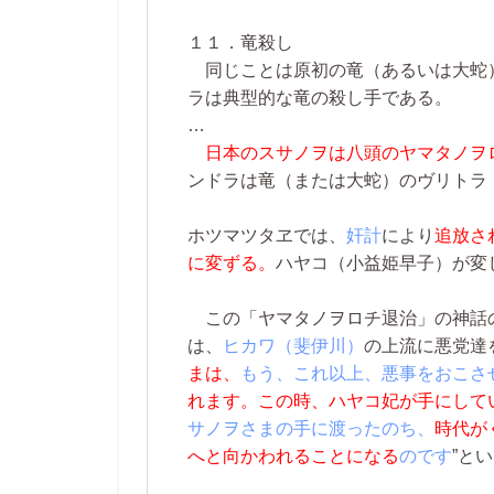
１１．竜殺し
同じことは原初の竜（あるいは大蛇
ラは典型的な竜の殺し手である。
…
日本のスサノヲは八頭のヤマタノヲ
ンドラは竜（または大蛇）のヴリトラ
ホツマツタヱでは、
奸計
により
追放さ
に変ずる。
ハヤコ（小益姫早子）が変
この「ヤマタノヲロチ退治」の神話の
は、
ヒカワ（斐伊川）
の上流に悪党達
まは、
もう、これ以上、悪事をおこさ
れます。この時、ハヤコ妃が手にして
サノヲさまの手に渡ったのち、
時代が
へと向かわれることになる
のです
”と