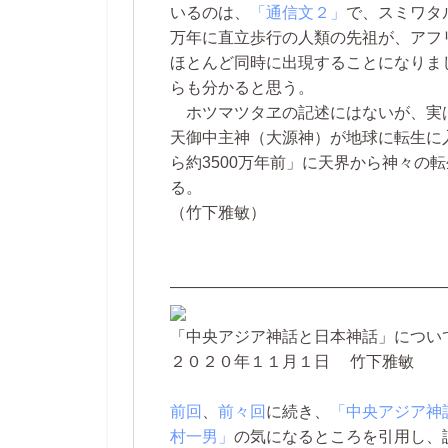
いるのは、
「通信文２」
で、スミワタ
万年に直立歩行の人類の先祖が、アフ
ほとんど同時に出現することになりま
らも分かると思う。
ホツマツタヱの記述にはないが、実は
天御中主神（大源神）が地球に転生に入っ
ら約3500万年前」に天界から神々の
る。
（竹下雅敏）
—————————————————
「中央アジア神話と日本神話」について
２０２０年１１月１日 竹下雅敏
前回
、
前々回
に続き、
「中央アジア神
村一男」
の気になるところを引用し、