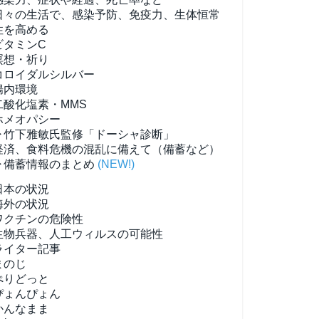
日々の生活で、感染予防、免疫力、生体恒常
性を高める
ビタミンC
瞑想・祈り
コロイダルシルバー
腸内環境
二酸化塩素・MMS
ホメオパシー
▶竹下雅敏氏監修「ドーシャ診断」
経済、食料危機の混乱に備えて（備蓄など）
▶備蓄情報のまとめ
(NEW!)
日本の状況
海外の状況
ワクチンの危険性
生物兵器、人工ウィルスの可能性
ライター記事
まのじ
ぺりどっと
ぴょんぴょん
かんなまま