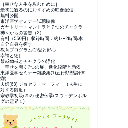
［幸せな人生を歩むために］
最初に観るのにおすすめの映像配信
無料公開
東洋医学セミナー試聴映像
ガヤトリー・マントラと７つのチャクラ
神々からの警告（2）
有料（550円）
収録時間：約1〜2時間/本
自分自身を癒す
教育プログラム(1)
愛と野心
幸福と徳目
禁戒勧戒とチャクラの浄化
「幸せを開く7つの扉」進化段階と憑依
東洋医学セミナー雑談集(1)
五行類型論(体
癖)
夫婦(63)
ジョセフ・マーフィー（人生に
対する態度）
宗教学
初級(252) 秘密伝承(スウェデンボル
グの霊界１)