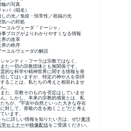
日輪の写真
ジャパ（唱名）
癒しの光／免疫・恒常性／祝福の光
邪気への対処
アーユルヴェーダ
「ドーシャ」
時事ブログがよりわかりやすくなる情報
天界の改革
天界の秩序
アーユルヴェーダの解説
シャンティ・フーラは宗教ではなく、
また一切の宗教団体とも無関係です。
霊的な科学や精神世界に関する情報を発
信してはいますが、特定の神や人を崇拝
することは、私たちの考えと相容れませ
ん。
また、宗教そのものを否定はしていませ
ん。しかし、本来の宗教的感覚とは、私
たちが、“宇宙や自然といった大きな存在
に対して、畏敬の念を抱くこと”だと考え
ています。
さらに詳しい情報を知りたい方は、ぜひ
東洋
医学セミナー
や
映像配信
をご受講ください。