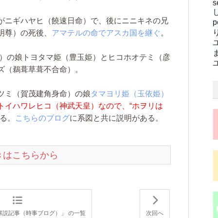
s
がニギハヤヒ（饒速日命）で、後にニニキネの兄
明尊）の死後、
アマテルの命でアスカ国を継ぐ
。
）の娘トヨタマ姫（豊玉姫）とヒコホオテミ（彦
ズ（鵜葺草葺不合命）。
ツミ（賀茂建角身命）の娘
タマヨリ姫（玉依姫）
トイハワレヒコ（神武天皇）なので、“ホヲリは
る。
こちらのブログ
に系図と共に説明がある。
続きはこちらから
解説記事（時事ブログ）」 の一覧
次回へ