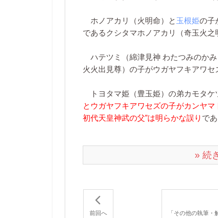
ホノアカリ（火明命）と
玉根姫
の子
であるクシタマホノアカリ（奇玉火之
ハテツミ（綿津見神 わたつみのかみ
火火出見尊）の子がウガヤフキアワセ
トヨタマ姫（豊玉姫）の弟カモタケ
とウガヤフキアワセズの子がカンヤマ
初代天皇神武の父”は明らかな誤り
であ
» 
前回へ
「その他の執筆・