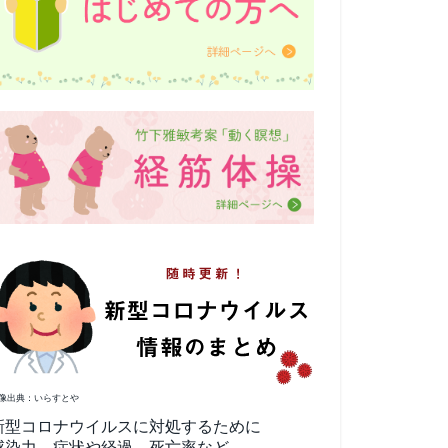
像出典：いらすとや
新型コロナウイルスに対処するために
感染力、症状や経過、死亡率など