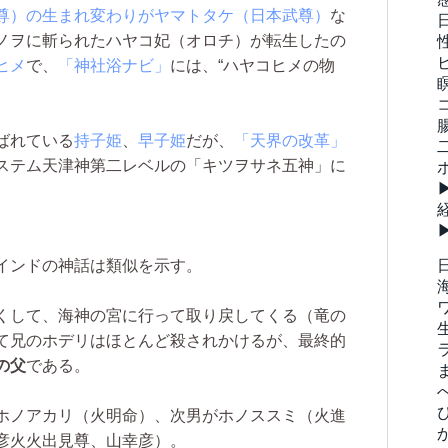
尊）の生まれ変わりがヤマトタケ（日本武尊）
な
ノヲに斬られたハヤコ妃（オロチ）が転生したの
ヒメ
で、
「神社浴ナビ」
には、“ハヤコヒメの物
ばれている
持子姫
、
早子姫
だが、
「天界の改革」
ステム天津神第二レベルの「キツヲサネ五神」に
インドの神話は類似を示す。
くして、海神の宮に行って取り戻してくる（竜の
て兄のホデリはほとんど殺されかけるが、最終的
の父
である。
ホノアカリ（火明命）、次男がホノススミ（火進
彦火火出見尊、山幸彦）。