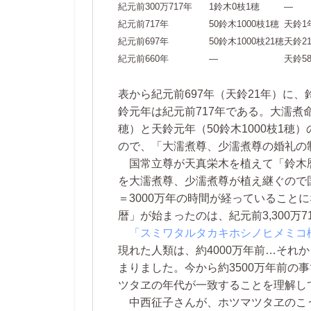
紀元前300万717年
1鈴木0枝1穂
―
紀元前717年
50鈴木1000枝1穂
天鈴1
紀元前697年
50鈴木1000枝21穂
天鈴2
紀元前660年
―
天鈴5
表から紀元前697年（天鈴21年）に
鈴元年は紀元前717年である。大濡煮
穂）と天鈴元年（50鈴木1000枝1穂）
ので、「大濡煮尊、少濡煮尊の婚礼の制
国常立尊が天真栄木を植えて「鈴木暦
を大濡煮尊、少濡煮尊が植え継ぐので国
＝3000万年の時間が経っていること
暦」が始まったのは、紀元前3,300万
「スミワタルタカキホシノヒメミコ
現れた人類は、約4000万年前…それ
まりました。今から約3500万年前の
ツタヱの年代が一致することを理解し
中西征子さんが、ホツマツタヱのこ