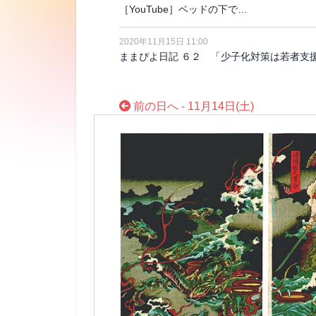
［YouTube］ベッドの下で…
2020年11月15日 11:00
ままぴよ日記 ６２ 「少子化対策は若者支
前の日へ - 11月14日(土)