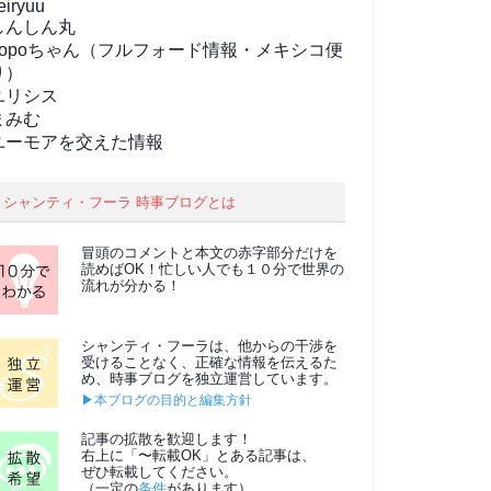
eiryuu
しんしん丸
popoちゃん（フルフォード情報・メキシコ便
り）
ユリシス
まみむ
ユーモアを交えた情報
シャンティ・フーラ 時事ブログとは
冒頭のコメントと本文の
赤字部分
だけを
読めばOK！忙しい人でも１０分で世界の
流れが分かる！
シャンティ・フーラは、他からの干渉を
受けることなく、正確な情報を伝えるた
め、時事ブログを独立運営しています。
▶本ブログの目的と編集方針
記事の拡散を歓迎します！
右上に「〜転載OK」とある記事は、
ぜひ転載してください。
（一定の
条件
があります）