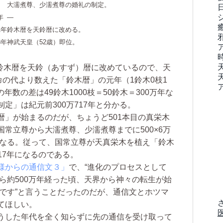
大濡煮尊、少濡煮尊の婚礼の制定。
年
―
1年
鈴木暦を天鈴暦に改める。
8年
神武天皇（52歳）即位。
、鈴木暦を天鈴（あすず）暦に改めているので、天
命の代より数えた「鈴木暦」の元年（1鈴木0枝1
の年数の差は49鈴木1000枝＝50鈴木＝300万年な
定」は紀元前300万717年と分かる。
」が始まるのだが、ちょうど501本目の真栄木
常立尊から大濡煮尊、少濡煮尊までに500×6万
になる。従って、国常立尊が天真栄木を植え「鈴木
717年になるのである。
様からの通信文３」
で、“進化のプロセスとして
から約500万年経った頃、天界から神々の転生が始
事です”と言うことだったのだが、通信文とホツマ
てほしい。
うした年代を全く知らずに先の通信を受け取って