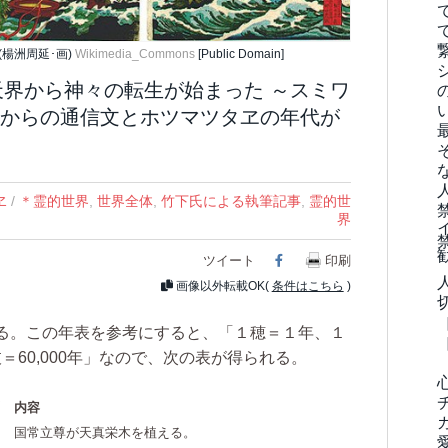
(楊洲周延･画)
Wikimedia_Commons
[Public Domain]
天界から神々の転生が始まった ～スミワ
からの通信文とホツマツタヱの年代が
ヱ
/
＊霊的世界
,
世界全体
,
竹下氏による執筆記事
,
霊的世
界
ツイート
Facebook
印刷
画像以外転載OK(
条件はこちら
)
る。この年表を参考にすると、「１穂＝１年、１
枝＝60,000年」なので、次の表が得られる。
内容
国常立尊が天真栄木を植える。