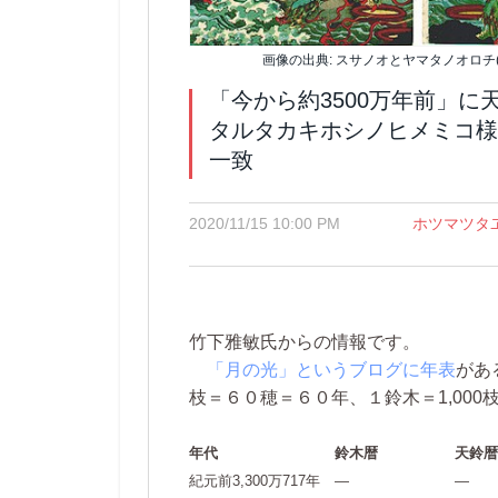
画像の出典: スサノオとヤマタノオロチ
「今から約3500万年前」に
タルタカキホシノヒメミコ様
一致
2020/11/15 10:00 PM
ホツマツタ
竹下雅敏氏からの情報です。
「月の光」というブログに年表
があ
枝＝６０穂＝６０年、１鈴木＝1,000
年代
鈴木暦
天鈴暦
紀元前3,300万717年
―
―