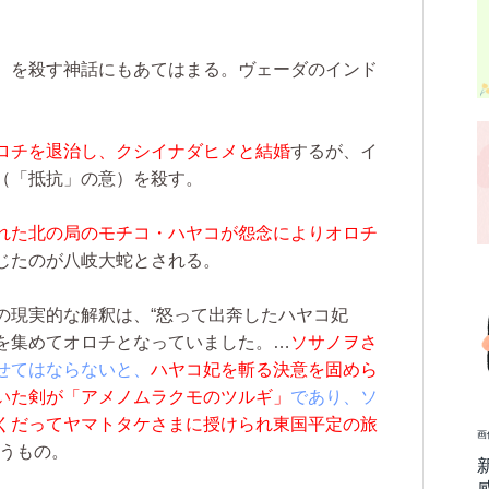
）を殺す神話にもあてはまる。ヴェーダのインド
ロチを退治し、クシイナダヒメと結婚
するが、イ
（「抵抗」の意）を殺す。
れた北の局のモチコ・ハヤコが怨念によりオロチ
じたのが八岐大蛇とされる。
現実的な解釈は、“怒って出奔したハヤコ妃
を集めてオロチとなっていました。…
ソサノヲさ
せてはならないと、
ハヤコ妃を斬る決意を固めら
いた剣が「アメノムラクモのツルギ」
であり、ソ
くだってヤマトタケさまに授けられ東国平定の旅
画
いうもの。