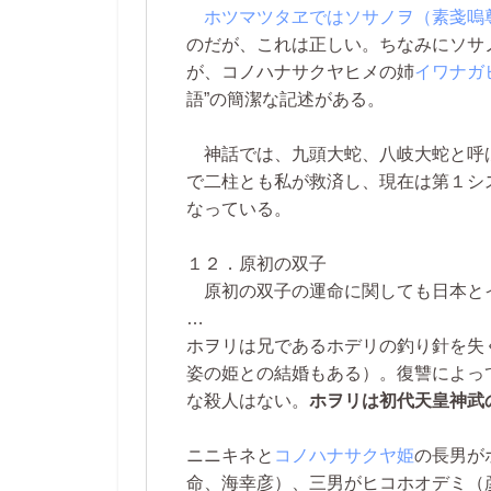
ホツマツタヱではソサノヲ（素戔嗚
のだが、これは正しい。ちなみにソサ
が、コノハナサクヤヒメの姉
イワナガ
語”の簡潔な記述がある。
神話では、九頭大蛇、八岐大蛇と呼
で二柱とも私が救済し、現在は第１シ
なっている。
１２．原初の双子
原初の双子の運命に関しても日本と
…
ホヲリは兄であるホデリの釣り針を失
姿の姫との結婚もある）。復讐によっ
な殺人はない。
ホヲリは初代天皇神武
ニニキネと
コノハナサクヤ姫
の長男が
命、海幸彦）、三男がヒコホオデミ（