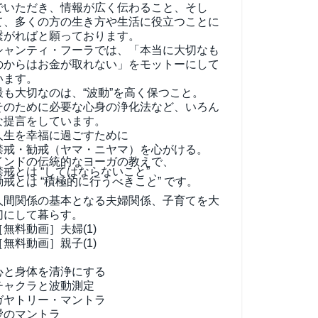
でいただき、情報が広く伝わること、そし
て、
多くの方の生き方や生活に役立つことに
繋がればと願っております。
シャンティ・フーラでは、「本当に大切なも
のからはお金が取れない」をモットーにして
います。
最も大切なのは、“波動”を高く保つこと。
そのために必要な心身の浄化法など、いろん
な提言をしています。
人生を幸福に過ごすために
禁戒・勧戒（ヤマ・ニヤマ）を心がける。
インドの伝統的なヨーガの教えで、
禁戒とは “してはならないこと” 、
勧戒とは “積極的に行うべきこと” です。
人間関係の基本となる夫婦関係、子育てを大
切にして暮らす。
［無料動画］夫婦(1)
［無料動画］親子(1)
心と身体を清浄にする
チャクラと波動測定
ガヤトリー・マントラ
愛のマントラ