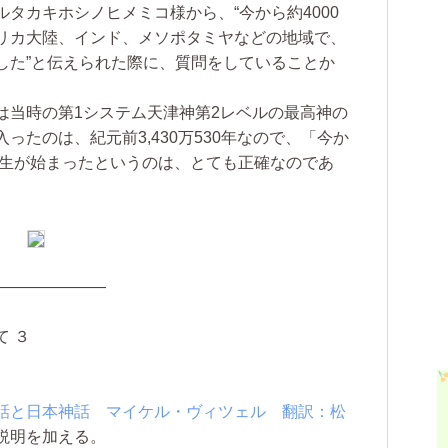
ルタカキホシノヒメミコ様から、“今から約4000
リカ大陸、インド、メソポタミヤなどの地域で、
した”と伝えられた際に、質問をしていることか
当時の第1システム天津神第2レベルの最高神の
たのは、紀元前3,430万530年なので、「今か
転生が始まったというのは、とても正確なのであ
———————
 ３
話と日本神話 マイケル・ヴィツェル 翻訳：松
説明を加える。