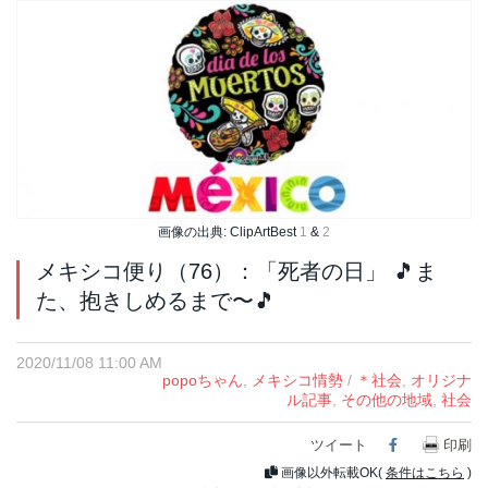
画像の出典: ClipArtBest
1
&
2
メキシコ便り（76）：「死者の日」 🎵ま
た、抱きしめるまで〜🎵
2020/11/08 11:00 AM
popoちゃん
,
メキシコ情勢
/
＊社会
,
オリジナ
ル記事
,
その他の地域
,
社会
ツイート
Facebook
印刷
画像以外転載OK(
条件はこちら
)