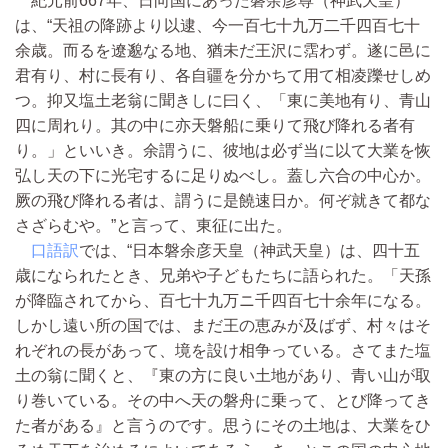
紀元前667年、日向国にあった磐余彦尊（神武天皇）
は、“天祖の降跡より以逮、今一百七十九万二千四百七十
余歳。而るを遼邈なる地、猶未だ王沢に霑わず。遂に邑に
君有り、村に長有り、各自疆を分かちて用て相凌躒せしめ
つ。抑又塩土老翁に聞きしに曰く、「東に美地有り、青山
四に周れり。其の中に亦天磐船に乗りて飛び降れる者有
り。」といいき。余謂うに、彼地は必ず当に以て大業を恢
弘し天の下に光宅するに足りぬべし。蓋し六合の中心か。
厥の飛び降れる者は、謂うに是饒速日か。何ぞ就きて都な
さざらむや。”と言って、東征に出た。
口語訳
では、“日本磐余彦天皇（神武天皇）は、四十五
歳になられたとき、兄弟や子どもたちに語られた。「天孫
が降臨されてから、百七十九万ニ千四百七十余年になる。
しかし遠い所の国では、まだ王の恵みが及ばず、村々はそ
れぞれの長があって、境を設け相争っている。さてまた塩
土の翁に聞くと、『東の方に良い土地があり、青い山が取
り巻いている。その中へ天の磐舟に乗って、とび降ってき
た者がある』と言うのです。思うにその土地は、大業をひ