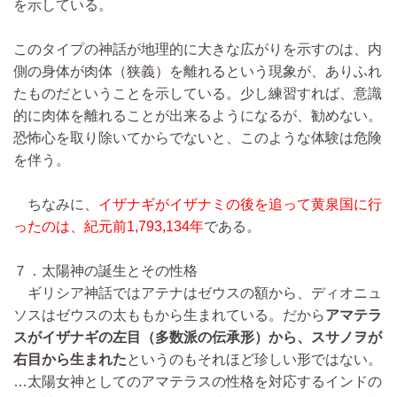
を示している。
このタイプの神話が地理的に大きな広がりを示すのは、内
側の身体が肉体（狭義）を離れるという現象が、ありふれ
たものだということを示している。少し練習すれば、意識
的に肉体を離れることが出来るようになるが、勧めない。
恐怖心を取り除いてからでないと、このような体験は危険
を伴う。
ちなみに、
イザナギがイザナミの後を追って黄泉国に行
ったのは、紀元前1,793,134年
である。
７．太陽神の誕生とその性格
ギリシア神話ではアテナはゼウスの額から、ディオニュ
ソスはゼウスの太ももから生まれている。だから
アマテラ
スがイザナギの左目（多数派の伝承形）から、スサノヲが
右目から生まれた
というのもそれほど珍しい形ではない。
…太陽女神としてのアマテラスの性格を対応するインドの