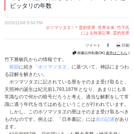
ピッタリの年数
2020/11/08 9:50 PM
ホツマツタヱ
/
＊霊的世界
,
世界全体
,
竹下氏
による執筆記事
,
霊的世界
ツイート
Facebook
印刷
画像以外転載OK(
条件はこちら
)
竹下雅敏氏からの情報です。
前回
に続き
「ホツマツタヱ」
に基づいて、神話にまつわ
る誤解を解きたい。
ホツマツタヱに記されている暦をそのまま受け取ると、
天照神の誕生は紀元前1,793,187年となり、あまりにも非
常識なので何かの暗号だろうと考え、適当な解釈をして常
識に適う年代を当てはめるということが行われています。
しかし、このホツマツタヱの暦はそのまま受け取るべき
ものなのです。例えば、「日本書記」には
次の記述
があり
ます。