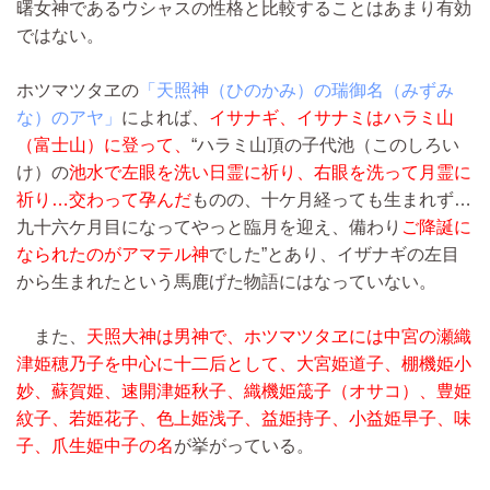
曙女神であるウシャスの性格と比較することはあまり有効
ではない。
ホツマツタヱの
「天照神（ひのかみ）の瑞御名（みずみ
な）のアヤ」
によれば、
イサナギ、イサナミはハラミ山
（富士山）に登って、
“ハラミ山頂の子代池（このしろい
け）の
池水で左眼を洗い日霊に祈り、右眼を洗って月霊に
祈り…交わって孕んだ
ものの、十ケ月経っても生まれず…
九十六ケ月目になってやっと臨月を迎え、備わり
ご降誕に
なられたのがアマテル神
でした”とあり、イザナギの左目
から生まれたという馬鹿げた物語にはなっていない。
また、
天照大神は男神で、ホツマツタヱには中宮の瀬織
津姫穂乃子を中心に十二后として、大宮姫道子、棚機姫小
妙、蘇賀姫、速開津姫秋子、織機姫筬子（オサコ）、豊姫
紋子、若姫花子、色上姫浅子、益姫持子、小益姫早子、味
子、爪生姫中子の名
が挙がっている。