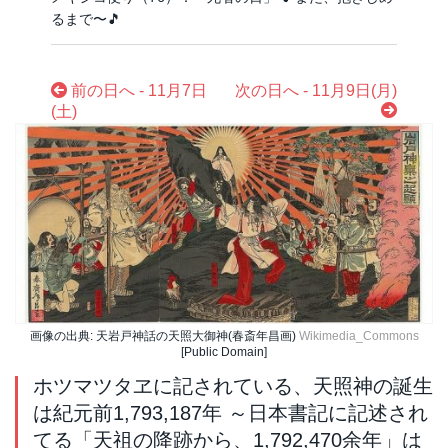
るまで〜🎵
前の日へ - 11月7日
次の日へ - 11月9日(月)
(土)
画像の出典: 天岩戸神話の天照大御神(春斎年昌画)
Wikimedia_Commons
[Public Domain]
ホツマツタヱに記されている、天照神の誕生
は紀元前1,793,187年 ～日本書記に記述され
てる「天祖の降跡から、1,792,470余年」は