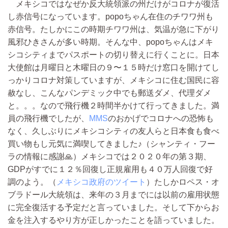
メキシコではなぜか反大統領派の州だけがコロナが復活
し赤信号になっています。popoちゃん在住のチワワ州も
赤信号。たしかにこの時期チワワ州は、気温が急に下がり
風邪ひきさんが多い時期。そんな中、popoちゃんはメキ
シコシティまでパスポートの切り替えに行くことに。日本
大使館は月曜日と木曜日の９〜１５時だけ窓口を開けてし
っかりコロナ対策していますが、メキシコに住む国民に容
赦なし、こんなパンデミック中でも郵送ダメ、代理ダメ
と。。。なので飛行機２時間半かけて行ってきました。満
員の飛行機でしたが、
MMS
のおかげでコロナへの恐怖も
なく、久しぶりにメキシコシティの友人らと日本食も食べ
買い物もし元気に満喫してきました♪（シャンティ・フー
ラの情報に感謝🙏）メキシコでは２０２０年の第３期、
GDPがすでに１２％回復し正規雇用も４０万人回復で好
調のよう。（
メキシコ政府のツイート
）たしかロペス・オ
ブラドール大統領は、来年の３月までには以前の雇用状態
に完全復活する予定だと言っていました。そして下からお
金を注入するやり方が正しかったことを語っていました。