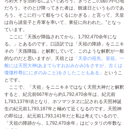
ろめ天下を治めるによいであろう。きっとこの国の中心地
だろう。そのとび降ってきた者は、饒速日というものであ
ろう。そこに行って都をつくるにかぎる」と言って、天皇
は自ら諸皇子と舟軍を率いて、東征に向われた。”となっ
ています。
ここに「天孫が降臨されてから、1,792,470余年にな
る。」とあるのです。口語訳では「天祖の降跡」をニニキ
ネの「天孫降臨」と解釈していて、このような解釈が一般
的なのだと思いますが、天祖とは
「天皇の祖先。皇祖。一
般には天照大神(あまてらすおおみかみ)をさすが、古くは
瓊瓊杵尊(ににぎのみこと)をさしたこともある」
というこ
とです。
ここで、「天祖」をニニキネではなく天照大神だと解釈
すると、紀元前667年から約1,792,470余年は、紀元前
1,793,137年頃となり、ホツマツタヱに記される天照神誕
生の紀元前1,793,187年と極めて近くなるのです。天照神
の即位は、紀元前1,793,141年だと私は考えているので、
「天祖の降跡から、1,792,470余年」はピッタリの年数な