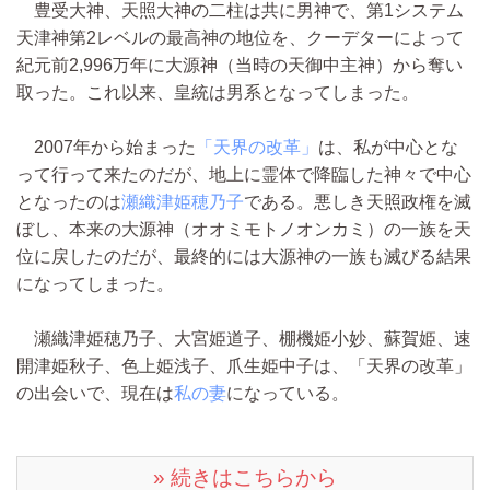
豊受大神、天照大神の二柱は共に男神で、第1システム
天津神第2レベルの最高神の地位を、クーデターによって
紀元前2,996万年に大源神（当時の天御中主神）から奪い
取った。これ以来、皇統は男系となってしまった。
2007年から始まった
「天界の改革」
は、私が中心とな
って行って来たのだが、地上に霊体で降臨した神々で中心
となったのは
瀬織津姫穂乃子
である。悪しき天照政権を滅
ぼし、本来の大源神（オオミモトノオンカミ）の一族を天
位に戻したのだが、最終的には大源神の一族も滅びる結果
になってしまった。
瀬織津姫穂乃子、大宮姫道子、棚機姫小妙、蘇賀姫、速
開津姫秋子、色上姫浅子、爪生姫中子は、「天界の改革」
の出会いで、現在は
私の妻
になっている。
» 続きはこちらから