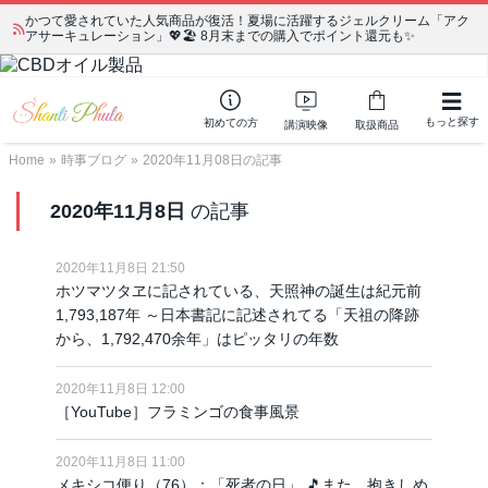
かつて愛されていた人気商品が復活！夏場に活躍するジェルクリーム「アク
アサーキュレーション」💖🏖️ 8月末までの購入でポイント還元も✨
もっと探す
初めての方
講演映像
取扱商品
Home
»
時事ブログ
»
2020年11月08日の記事
2020年11月8日
の記事
2020年11月8日 21:50
ホツマツタヱに記されている、天照神の誕生は紀元前
1,793,187年 ～日本書記に記述されてる「天祖の降跡
から、1,792,470余年」はピッタリの年数
2020年11月8日 12:00
［YouTube］フラミンゴの食事風景
2020年11月8日 11:00
メキシコ便り（76）：「死者の日」 🎵また、抱きしめ