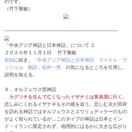
のです。
（竹下雅敏）
————————————————————————
「中央アジア神話と日本神話」について ２
２０２０年１１月１日 竹下雅敏
前回
に続き、
「中央アジア神話と日本神話 マイケル・ヴ
ィツェル 翻訳：松村一男」
の気になるところを引用し、
説明を加える。
６．オルフェウス型神話
カグツチを生んで亡くなったイザナミは黄泉国に行く。
悲しみにくれるイザナギもその後を追う。悲しむ夫が冥府
を訪れる神話ではオルフェウスとエウリュディケーのもの
がよく知られているが…このタイプの神話は日本とイン
ド・イランに限定されず、地理的にはるかに大きな広がり